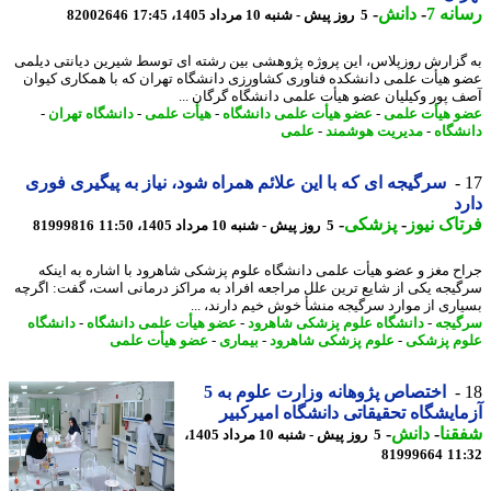
نه 7
-
دانش
-
5 روز پیش - شنبه 10 مرداد 1405، 17:45
82002646
گزارش روزپلاس، این پروژه پژوهشی بین رشته ای توسط شیرین دیانتی دیلمی
 هیأت علمی دانشکده فناوری کشاورزی دانشگاه تهران که با همکاری کیوان
 پور وکیلیان عضو هیأت علمی دانشگاه گرگان ...
 هیأت علمی
-
عضو هیأت علمی دانشگاه
-
هیأت علمی
-
دانشگاه تهران
-
شگاه
-
مدیریت هوشمند
-
علمی
سرگیجه ای که با این علائم همراه شود، نیاز به پیگیری فوری
د
اک نیوز
-
پزشکی
-
5 روز پیش - شنبه 10 مرداد 1405، 11:50
81999816
ح مغز و عضو هیأت علمی دانشگاه علوم پزشکی شاهرود با اشاره به اینکه
یجه یکی از شایع ترین علل مراجعه افراد به مراکز درمانی است، گفت: اگرچه
اری از موارد سرگیجه منشأ خوش خیم دارند، ...
یجه
-
دانشگاه علوم پزشکی شاهرود
-
عضو هیأت علمی دانشگاه
-
دانشگاه
م پزشکی
-
علوم پزشکی شاهرود
-
بیماری
-
عضو هیأت علمی
اختصاص پژوهانه وزارت علوم به 5
ایشگاه تحقیقاتی دانشگاه امیرکبیر
نا
-
دانش
-
5 روز پیش - شنبه 10 مرداد 1405،
81999664
11