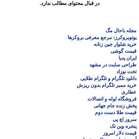
در قبال محتوای مطالب ندارد.
ه باحال مگ
وبروکرز: مرجع معرفی بروکرها
د شلوار جین زنانه
مت گوشی
ان پدیا
احی سایت در مشهد
 نوزاد
لود تلگرام و تلگرام طلایی
د ممبر تلگرام بدون ریزش
اری
شگاه لوله و اتصالات
 زنده جام جهانی
مت طلا دست دوم
ر اچ پی
ره وین تک
ت دلار امروز