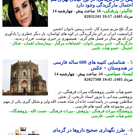
مال مارگزیدگی وجود دارد
بتر
-
پزشکی
-
16 ساعت پیش - چهارشنبه 14
1، 19:17
82031241
 تلخ مریم سبزه کار، نایب رییس بانوان انجمن
سفیت ایران بر اثر مارگزیدگی در کوه های لواسان، بار دیگر خطری را یادآوری
 که هر سال در فصل های گرم، - همشهری در خبری نوشت: فرزاد زندیه، ...
گزیدگی
-
نایب رییس بانوان
-
اشتباهات مرگبار
-
بیمارستان لقمان
-
شکار
-
مال
-
عضو هیأت علمی
شناسایی کتیبه های 600 ساله فارسی
 هندوستان + عکس
نا
-
سیاسی
-
24 ساعت پیش - چهارشنبه 14
1، 10:45
82027508
 هیأت علمی پژوهشگاه میراث فرهنگی، در
هشی میدانی با مرور اسناد تاریخی، از نقش
طین بهمنی در پاسداشت خاندان شاه نعمت الله ولی و شکل گیری یکی از مهم
ن مجموعه های کتیبه های فارسی ...
هشگاه میراث فرهنگی
-
پژوهش
-
میراث فرهنگی
-
نعمت الله
-
پژوهشگاه
-
 هیأت علمی
-
فارسی
طرز نگهداری صحیح داروها در گرمای