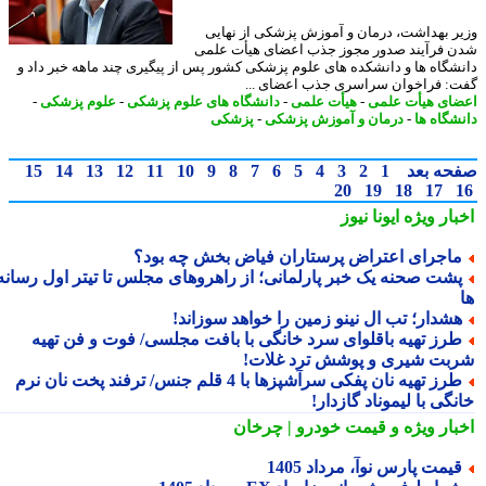
ر بهداشت، درمان و آموزش پزشکی از نهایی
 فرآیند صدور مجوز جذب اعضای هیأت علمی
شگاه ها و دانشکده های علوم پزشکی کشور پس از پیگیری چند ماهه خبر داد و
: فراخوان سراسری جذب اعضای ...
ای هیأت علمی
-
هیأت علمی
-
دانشگاه های علوم پزشکی
-
علوم پزشکی
-
شگاه ها
-
درمان و آموزش پزشکی
-
پزشکی
حه بعد
1
2
3
4
5
6
7
8
9
10
11
12
13
14
15
20
19
18
17
بار ویژه
ایونا نیوز
اجرای اعتراض پرستاران فیاض بخش چه بود؟
شت صحنه یک خبر پارلمانی؛ از راهروهای مجلس تا تیتر اول رسانه
شدار؛ تب ال نینو زمین را خواهد سوزاند!
رز تهیه باقلوای سرد خانگی با بافت مجلسی/ فوت و فن تهیه
بت شیری و پوشش ترد غلات!
طرز تهیه نان پفکی سرآشپزها با 4 قلم جنس/ ترفند پخت نان نرم
گی با لیموناد گازدار!
بار ویژه
و قیمت خودرو | چرخان
یمت پارس نوآ، مرداد 1405