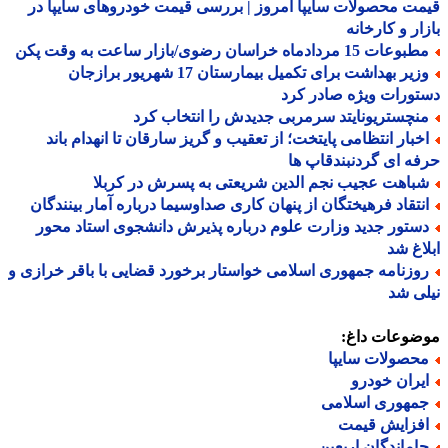
ت محصولات سایپا امروز | بررسی قیمت خودروهای سایپا در
ار و کارخانه
عات 15 مردادماه خراسان رضوی/بازار ساعت به وقت پکن
وزیر بهداشت برای تکمیل بیمارستان 17 شهریور برازجان
ورات ویژه صادر کرد
نچستریونایتد سرمربی جدیدش را انتخاب کرد
خبار انتظامی پایتخت؛ از تعقیب و گریز سارقان تا انهدام باند
ه ای گردنبندقاپ ها
باهت عجیب نجم الدین شریعتی به پسرش در کربلا
نتقاد فرهیختگان از پنهان کاری صداوسیما درباره آمار بینندگان
ستور جدید وزارت علوم درباره پذیرش دانشجوی استاد محور
اغ شد
وزنامه جمهوری اسلامی خواستار برخورد قضایی با باقر خرازی و
ی شد
ضوعات داغ:
حصولات سایپا
یران خودرو
مهوری اسلامی
فزایش قیمت
اماندگان اربعین