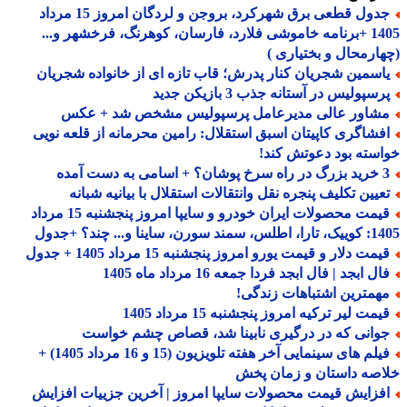
جدول قطعی برق شهرکرد، بروجن و لردگان امروز 15 مرداد
1405 +برنامه خاموشی فلارد، فارسان، کوهرنگ، فرخشهر و...
ارمحال و بختیاری )
اسمین شجریان کنار پدرش؛ قاب تازه ای از خانواده شجریان
سپولیس در آستانه جذب 3 بازیکن جدید
شاور عالی مدیرعامل پرسپولیس مشخص شد + عکس
فشاگری کاپیتان اسبق استقلال: رامین محرمانه از قلعه نویی
سته بود دعوتش کند!
 اسامی به دست آمده
عیین تکلیف پنجره نقل وانتقالات استقلال با بیانیه شبانه
قیمت محصولات ایران خودرو و سایپا امروز پنجشنبه 15 مرداد
 سورن، ساینا و... چند؟ +جدول
مت دلار و قیمت یورو امروز پنجشنبه 15 مرداد 1405 + جدول
ل ابجد | فال ابجد فردا جمعه 16 مرداد ماه 1405
همترین اشتباهات زندگی!
مت لیر ترکیه امروز پنجشنبه 15 مرداد 1405
وانی که در درگیری نابینا شد، قصاص چشم خواست
فیلم های سینمایی آخر هفته تلویزیون (15 و 16 مرداد 1405) +
صه داستان و زمان پخش
فزایش قیمت محصولات سایپا امروز | آخرین جزییات افزایش