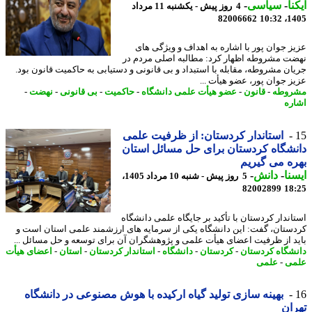
نا
-
سیاسی
-
4 روز پیش - یکشنبه 11 مرداد
82006662
1405
ز جوان پور با اشاره به اهداف و ویژگی های
ت مشروطه اظهار کرد: مطالبه اصلی مردم در
ان مشروطه، مقابله با استبداد و بی قانونی و دستیابی به حاکمیت قانون بود.
ز جوان پور، عضو هیأت ...
روطه
-
قانون
-
عضو هیأت علمی دانشگاه
-
حاکمیت
-
بی قانونی
-
نهضت
-
ره
استاندار کردستان: از ظرفیت علمی
شگاه کردستان برای حل مسائل استان
ه می گیریم
نا
-
دانش
-
5 روز پیش - شنبه 10 مرداد 1405،
82002899
18
اندار کردستان با تأکید بر جایگاه علمی دانشگاه
ستان، گفت: این دانشگاه یکی از سرمایه های ارزشمند علمی استان است و
د از ظرفیت اعضای هیأت علمی و پژوهشگران آن برای توسعه و حل مسائل ...
شگاه کردستان
-
کردستان
-
دانشگاه
-
استاندار کردستان
-
استان
-
اعضای هیأت
ی
-
علمی
بهینه سازی تولید گیاه ارکیده با هوش مصنوعی در دانشگاه
ان