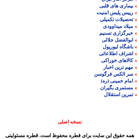
یماری های قلبی
ییس پلیس امنیت
حصیلات تکمیلی
یلاد میداوودی
برگزاری تسنیم
بوالفضل جلالی
اشگاه لیورپول
شراف اطلاعاتی
الاهای خوراکی
هم ترین اخبار
ر الکس فرگوسن
مام خمینی (ره)
ستمری بگیران
مرین استقلال
نسخه اصلی
مه حقوق این سایت برای قطره محفوظ است. قطره مسئولیتی