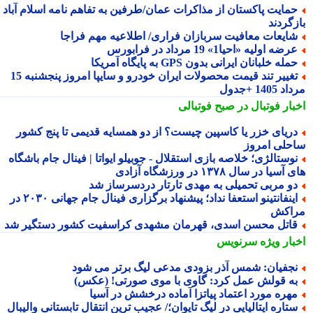
مایت پاکستان از مذاکرات عمان/طرفین به تفاهم نامه اسلام آباد
زگردند
ایعات معافیت سربازان فراری/ اطلاعیه مهم فراجا
رضه اولیه «احیا1» 19 مرداد در فرابورس
مله خلبانان ایرانی بدون GPS به پایگاه آمریکا
تغییر تند قیمت محصولات ایران خودرو و سایپا امروز پنجشنبه 15
1405 +جدول
بار فوتبال در صبح فوتبالی
ریای خزر یا کاسپین چیست؟ از دو همسایه قدیمی تا پنج کشور
حلی امروز
وستالژی؛ خلاصه بازی استقلال - جوبیلو ایواتا | فینال جام باشگاه
سیا در سال ۱۳۷۸ در ورزشگاه آزادی
و مربی تحمیلی به مهدی تارتار دردسرساز شد
اینفانتینو استعفا نداد؛ پیشنهاد برگزاری فینال جام جهانی ۲۰۳۰ در
اکش
اتل محسن اسدی، قهرمان مشهدی کراسفیت کشور دستگیر شد
بار ویژه
سرنویس
جفیان: شمس آذر بزودی مدعی لیگ برتر می شود
ه قولش عمل کرد: گاوی با موی صورتی! (عکس)
هره مورد اعتماد پیاتزا آماده درخشش در آسیا
تاره ایتالیایی در لیگ تایوان؛/ عجیب ترین انتقال تابستانی والیبال