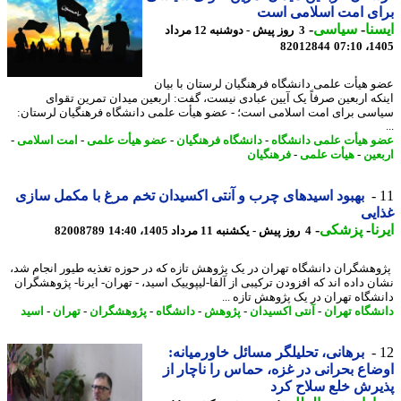
ای امت اسلامی است
نا
-
سیاسی
-
3 روز پیش - دوشنبه 12 مرداد
82012844
1405
 هیأت علمی دانشگاه فرهنگیان لرستان با بیان
که اربعین صرفاً یک آیین عبادی نیست، گفت: اربعین میدان تمرین تقوای
سی برای امت اسلامی است؛ - عضو هیأت علمی دانشگاه فرهنگیان لرستان:
 هیأت علمی دانشگاه
-
دانشگاه فرهنگیان
-
عضو هیأت علمی
-
امت اسلامی
-
عین
-
هیأت علمی
-
فرهنگیان
بهبود اسیدهای چرب و آنتی اکسیدان تخم مرغ با مکمل سازی
یی
ا
-
پزشکی
-
4 روز پیش - یکشنبه 11 مرداد 1405، 14:40
82008789
هشگران دانشگاه تهران در یک پژوهش تازه که در حوزه تغذیه طیور انجام شد،
ن داده اند که افزودن ترکیبی از آلفا-لیپوییک اسید، - تهران- ایرنا- پژوهشگران
شگاه تهران در یک پژوهش تازه ...
شگاه تهران
-
آنتی اکسیدان
-
پژوهش
-
دانشگاه
-
پژوهشگران
-
تهران
-
اسید
برهانی، تحلیلگر مسائل خاورمیانه:
اع بحرانی در غزه، حماس را ناچار از
رش خلع سلاح کرد