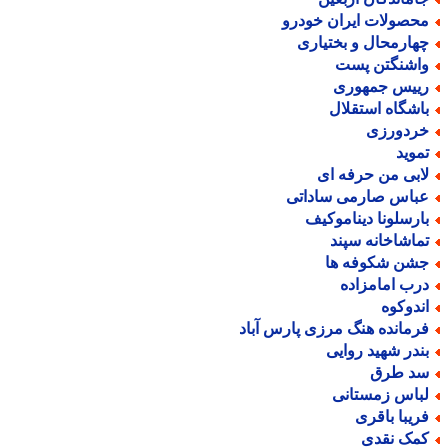
حصولات ایران خودرو
هارمحال و بختیاری
اشنگتن پست
ییس جمهوری
اشگاه استقلال
ردورزی
موید
ابی من حرفه ای
باس صارمی ساداتی
ارسلونا دیناموکیف
ماشاخانه سپند
شن شکوفه ها
رب امامزاده
ندوکوه
رمانده هنگ مرزی پارس آباد
ندر شهید روایی
د طرق
باس زمستانی
ریبا باقری
مک نقدی