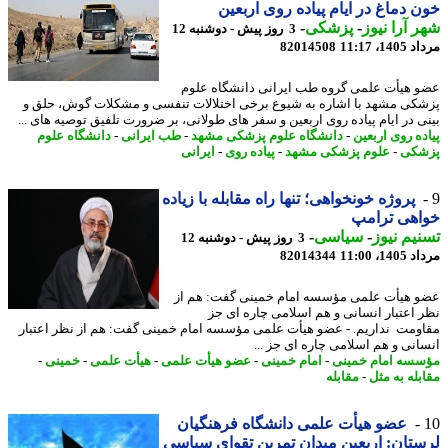
 دماغ در ایام پیاده روی اربعین
 آرا نیوز
-
پزشکی
-
3 روز پیش - دوشنبه 12
1، 11:17
82014508
 هیأت علمی گروه طب ایرانی دانشگاه علوم
کی مشهد با اشاره به شیوع برخی اختلالات تنفسی و مشکلات گوش، حلق و
ی در ایام پیاده روی اربعین و سفر های طولانی، بر ضرورت تلفیق توصیه های ...
ده روی اربعین
-
دانشگاه علوم پزشکی مشهد
-
طب ایرانی
-
دانشگاه علوم
شکی
-
علوم پزشکی مشهد
-
پیاده روی
-
ایرانی
پروژه خونخواهی؛ تنها راه مقابله با زیاده
اهی ترامپ
یم نیوز
-
سیاسی
-
3 روز پیش - دوشنبه 12
1، 11:00
82014344
 هیأت علمی مؤسسه امام خمینی گفت: هم از
 اعتبار انسانی و هم اسلامی چاره ای جز
ومت نداریم. - عضو هیأت علمی مؤسسه امام خمینی گفت: هم از نظر اعتبار
انی و هم اسلامی چاره ای جز ...
سه امام خمینی
-
امام خمینی
-
عضو هیأت علمی
-
هیأت علمی
-
خمینی
-
بله به مثل
-
مقابله
عضو هیأت علمی دانشگاه فرهنگیان
تان: اربعین میدان تمرین تقوای سیاسی