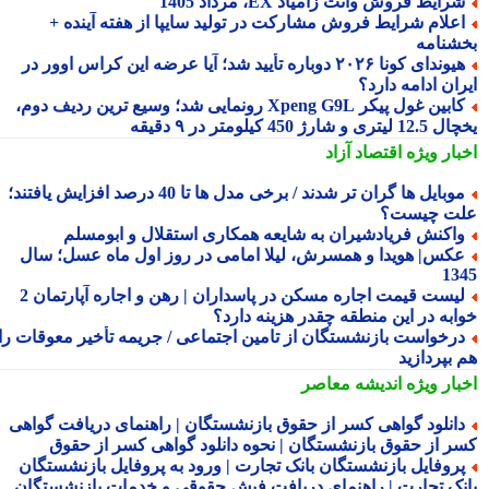
رایط فروش وانت زامیاد EX، مرداد 1405
علام شرایط فروش مشارکت در تولید سایپا از هفته آینده +
شنامه
هیوندای کونا ۲۰۲۶ دوباره تأیید شد؛ آیا عرضه این کراس اوور در
ان ادامه دارد؟
کابین غول پیکر Xpeng G9L رونمایی شد؛ وسیع ترین ردیف دوم،
ری و شارژ 450 کیلومتر در ۹ دقیقه
بار ویژه
اقتصاد آزاد
موبایل ها گران تر شدند / برخی مدل ها تا 40 درصد افزایش یافتند؛
ت چیست؟
اکنش فریادشیران به شایعه همکاری استقلال و ابومسلم
کس| هویدا و همسرش، لیلا امامی در روز اول ماه عسل؛ سال
13
لیست قیمت اجاره مسکن در پاسداران | رهن و اجاره آپارتمان 2
ابه در این منطقه چقدر هزینه دارد؟
رخواست بازنشستگان از تامین اجتماعی / جریمه تأخیر معوقات را
 بپردازید
بار ویژه
اندیشه معاصر
انلود گواهی کسر از حقوق بازنشستگان | راهنمای دریافت گواهی
ر از حقوق بازنشستگان | نحوه دانلود گواهی کسر از حقوق
روفایل بازنشستگان بانک تجارت | ورود به پروفایل بازنشستگان
نک تجارت | راهنمای دریافت فیش حقوقی و خدمات بازنشستگان