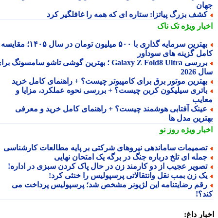
ان
شف بزرگ پیاتزا: ستاره ای که همه را غافلگیر کرد
بار ویژه
تک ناک
بهترین سرمایه گذاری با ۵۰۰ میلیون تومان در سال ۱۴۰۵؛ مقایسه
مل گزینه های سودآور
بررسی Galaxy Z Fold8 Ultra ؛ بهترین گوشی تاشو سامسونگ برای
2026
هترین موتور برق برای کامپیوتر چیست؟ + راهنمای کامل خرید
اتری سیلیکون کربن چیست؟ + بررسی نحوه عملکرد، مزایا و
ایب
ینک آفتابی هوشمند چیست؟ + راهنمای کامل خرید و معرفی
ترین مدل ها
بار ویژه
روز نو
صمیمات ساماندهی نیروهای شرکتی بر پایه مطالعات کارشناسی
مله ای تلخ درباره جنگ در برگه یک امتحان نهایی
صویر عجیب از دو کارمند زن در حال پاک کردن سبزی در اداره!
ک زن بمب نقل وانتقالاتی پرسپولیس را خنثی کرد!
قم رضایتنامه این لژیونر مشخص شد؛ پرسپولیس پرداخت می
د؟!
ار داغ: