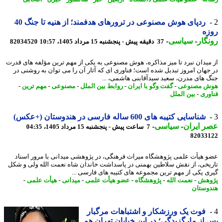
ردپای هوش مصنوعی در ترورهای هدفمند؛ از هنیه تا جنگ 40
زه
گار
-
سیاسی
-
37 دقیقه پیش - پنجشنبه 15 مرداد 1405، 10:57
82034520
میدان نبرد تا میز مذاکره، هوش مصنوعی به یکی از مهم ترین مؤلفه های قدرت
جهان امروز تبدیل شده است؛ فناوری ای که آثار آن را می توان به روشنی در
 های مدرن، سعید سیدآقابنی هاشمی، ...
ش مصنوعی
-
گفت وگو با ایران
-
روابط بین الملل
-
مصنوعی
-
مهم ترین
-
وری
-
بین الملل
شناسایی کتیبه های 600 ساله فارسی در هندوستان (+عکس)
 ایران
-
سیاسی
-
7 ساعت پیش - پنجشنبه 15 مرداد 1405، 04:35
82033
 هیأت علمی پژوهشگاه میراث فرهنگی، در پژوهشی میدانی با مرور اسناد
یخی، از نقش سلاطین بهمنی در پاسداشت خاندان شاه نعمت الله ولی و شکل
ی یکی از مهم ترین مجموعه های کتیبه های فارسی ...
وهش
-
نعمت الله
-
پژوهشگاه
-
عضو هیأت علمی
-
میدانی
-
هیأت علمی
-
وستان
فوت یک ورزشکار و اشتباهات مرگبار
از مارگزیدگی؛ در این خیابان تهران هم