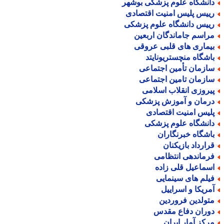
انشگاه علوم پزشکی بوشهر
ییس پلیس امنیت اقتصادی
ییس دانشگاه علوم پزشکی
راسم جاماندگان اربعین
یماری های قلبی عروقی
اشگاه منچستریونایتد
ازمان تأمین اجتماعی
ازمان تامین اجتماعی
یروزی انقلاب اسلامی
رمان و آموزش پزشکی
لیس امنیت اقتصادی
انشگاه علوم پزشکی
اشگاه خبرنگاران
رارداد بازیکنان
رماندهی انتظامی
سماعیل قلی زاده
یلم های سینمایی
مریکا و اسراییل
تولدین فروردین
وران دفاع مقدس
رکز آمار ایران