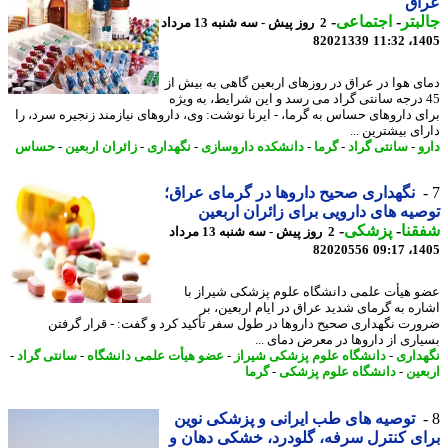
اق
بتر
-
اجتماعی
-
2 روز پیش - سه شنبه 13 مرداد
82021339
1405
ی هوا در عراق در روزهای اربعین گاهی به بیش از
4 درجه سانتی گراد می رسد و این شرایط، به ویژه
ی داروهای حساس به گرما، - ایرنا نوشت: وی، داروهای نیازمند زنجیره سرد، را
ی بیشترین ...
و
-
سانتی گراد
-
گرما
-
دانشکده داروسازی
-
نگهداری
-
زائران اربعین
-
حساس
نگهداری صحیح داروها در گرمای عراق؛
یه های دارویی برای زائران اربعین
نا
-
پزشکی
-
2 روز پیش - سه شنبه 13 مرداد
82020556
1405
 هیأت علمی دانشگاه علوم پزشکی شیراز با
ره به گرمای شدید عراق در ایام اربعین، بر
رت نگهداری صحیح داروها در طول سفر تأکید کرد و گفت: - قرار گرفتن
اری از داروها در معرض دمای ...
داری
-
دانشگاه علوم پزشکی شیراز
-
عضو هیأت علمی دانشگاه
-
سانتی گراد
-
عین
-
دانشگاه علوم پزشکی
-
گرما
توصیه های طب ایرانی و پزشکی نوین
ی کنترل سرفه، گلودرد، خشکی دهان و