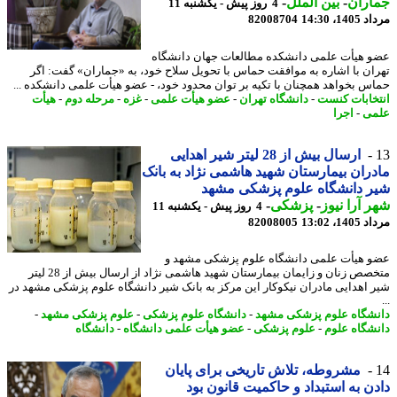
اران
-
بین الملل
-
4 روز پیش - یکشنبه 11
1، 14:30
82008704
 هیأت علمی دانشکده مطالعات جهان دانشگاه
ان با اشاره به موافقت حماس با تحویل سلاح خود، به «جماران» گفت: اگر
س بخواهد همچنان با تکیه بر توان محدود خود، - عضو هیأت علمی دانشکده ...
خابات کنست
-
دانشگاه تهران
-
عضو هیأت علمی
-
غزه
-
مرحله دوم
-
هیأت
ی
-
اجرا
ارسال بیش از 28 لیتر شیر اهدایی
ران بیمارستان شهید هاشمی نژاد به بانک
 دانشگاه علوم پزشکی مشهد
 آرا نیوز
-
پزشکی
-
4 روز پیش - یکشنبه 11
1، 13:02
82008005
 هیأت علمی دانشگاه علوم پزشکی مشهد و
متخصص زنان و زایمان بیمارستان شهید هاشمی نژاد از ارسال بیش از 28 لیتر
 اهدایی مادران نیکوکار این مرکز به بانک شیر دانشگاه علوم پزشکی مشهد در
شگاه علوم پزشکی مشهد
-
دانشگاه علوم پزشکی
-
علوم پزشکی مشهد
-
شگاه علوم
-
علوم پزشکی
-
عضو هیأت علمی دانشگاه
-
دانشگاه
مشروطه، تلاش تاریخی برای پایان
ن به استبداد و حاکمیت قانون بود