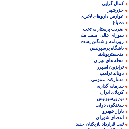
مال گرایی
زرشهر
وارض داروهای لاغری
ه باغ
ریب پرستار به تخت
ورای عالی امنیت ملی
وزنامه واشنگتن پست
اشگاه پرسپولیس
نچستریونایتد
حله های تهران
رابزون اسپور
ونالد ترامپ
شارکت عمومی
رمایه گذاری
ربلای ایران
یم پرسپولیس
خنگوی دولت
ازار خودرو
عضای شورای
بت قرارداد بازیکنان جدید