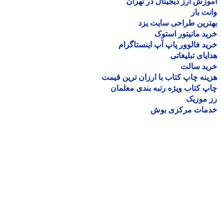
زش ارز دیجیتال در تهران
ت بار
رین طراحی سایت یزد
د مانیتور استوک
د فالوور پاپ آپ اینستاگرام
یای تبلیغاتی
ید سالت
نه چاپ کتاب با ارزان ترین قیمت
 کتاب ویژه رتبه بندی معلمان
موزیک
مات مرکزی بوش