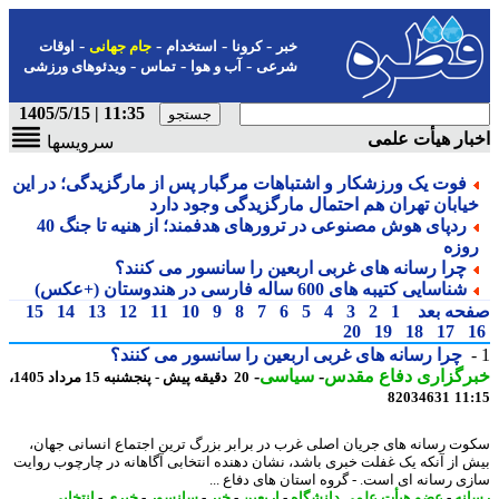
-
-
-
-
خبر
کرونا
استخدام
جام جهانی
اوقات
-
-
-
شرعی
آب و هوا
تماس
ویدئوهای ورزشی
11:35 | 1405/5/15
ار هیأت علمی
سرویسها
فوت یک ورزشکار و اشتباهات مرگبار پس از مارگزیدگی؛ در این
یابان تهران هم احتمال مارگزیدگی وجود دارد
ردپای هوش مصنوعی در ترورهای هدفمند؛ از هنیه تا جنگ 40
وزه
چرا رسانه های غربی اربعین را سانسور می کنند؟
شناسایی کتیبه های 600 ساله فارسی در هندوستان (+عکس)
حه بعد
1
2
3
4
5
6
7
8
9
10
11
12
13
14
15
20
19
18
17
چرا رسانه های غربی اربعین را سانسور می کنند؟
رگزاری دفاع مقدس
-
سیاسی
-
20 دقیقه پیش - پنجشنبه 15 مرداد 1405،
82034631
11
ت رسانه های جریان اصلی غرب در برابر بزرگ ترین اجتماع انسانی جهان،
 از آنکه یک غفلت خبری باشد، نشان دهنده انتخابی آگاهانه در چارچوب روایت
ی رسانه ای است. - گروه استان های دفاع ...
نه
-
عضو هیأت علمی دانشگاه
-
اربعین
-
خبر
-
سانسور
-
خبری
-
انتخابی