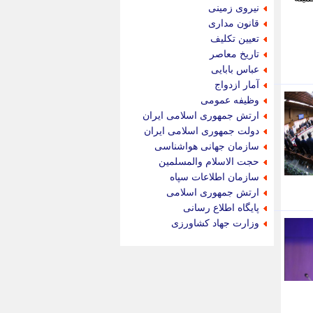
جام جم
نیروی زمینی
جدید پرس
قانون مداری
جماران
تعیین تکلیف
جوان ایرانی
تاریخ معاصر
جهان مانا
عباس بابایی
جهان نگر
آمار ازدواج
جهان نیوز
وظیفه عمومی
چطور
ارتش جمهوری اسلامی ایران
چمپیونات
دولت جمهوری اسلامی ایران
چمدون
سازمان جهانی هواشناسی
چه خبر
حجت الاسلام والمسلمین
حادثه 24
سازمان اطلاعات سپاه
حرف تو
ارتش جمهوری اسلامی
حوادث پلاس
پایگاه اطلاع رسانی
حوزه نیوز
وزارت جهاد کشاورزی
خبر آنلاین
خبر جنوب
خبر سیاسی
خبر گردون
خبر ورزشی
خبرجو