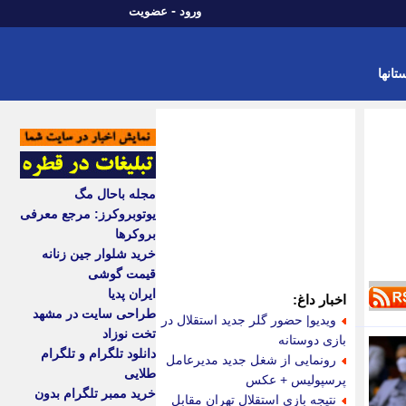
-
ورود
عضویت
تانها
مجله باحال مگ
یوتوبروکرز: مرجع معرفی
بروکرها
خرید شلوار جین زنانه
قیمت گوشی
ایران پدیا
اخبار داغ:
طراحی سایت در مشهد
ویدیو| حضور گلر جدید استقلال در
تخت نوزاد
بازی دوستانه
دانلود تلگرام و تلگرام
رونمایی از شغل جدید مدیرعامل
طلایی
پرسپولیس + عکس
خرید ممبر تلگرام بدون
نتیجه بازی استقلال تهران مقابل