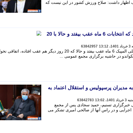
ک اظهار داشت: صلاح ورزش کشور در این نیست که
ساعی: صلاح ورزش این بود که انتخابات 6 ماه عقب بیفتد و حالا با 20
63842957
صلاح ورزش این بود که انتخابات کمیته ملی المپیک 6 ماه عقب بیفتد و حالا که 20 روز دیگر هم عقب افتاده، اتفاقی
کواندو در حاشیه برگزاری مجمع عمومی ...
د تومان به مدیران پرسپولیس و استقلال اعتماد به
63842783
 خبرگزاری تسنیم، حمید سجادی پس از مجمع
اجرایی و در راس آنها از صالحی امیری تشکر می