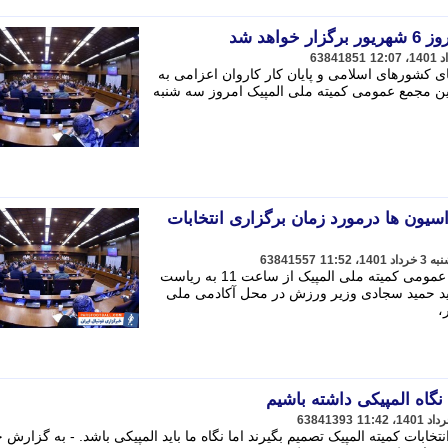
اهد شد
63841851
های کشورهای اسلامی و پایان کار کاروان اعزامی به
همین مجمع عمومی کمیته ملی المپیک امروز سه شنبه
یون ها درمورد زمان برگزاری انتخابات
63841557
به گزارش خبرنگار مهر، پنجاهمین مجمع عمومی کمیته ملی المپیک از ساعت 11 به ریاست
د حمید سجادی وزیر ورزش در محل آکادمی ملی
،
نگاه المپیکی داشته باشیم
63841393
خابات کمیته المپیک تصمیم بگیرند اما نگاه ما باید المپیکی باشد. - به گزارش خ