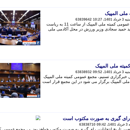
 ملی المپیک
63839642
به گزارش خبرنگار مهر، پنجاهمین مجمع عمومی کمیته ملی المپیک از ساعت 11 به ریاست
د حمید سجادی وزیر ورزش در محل آکادمی ملی
میته ملی المپیک
63838932
خبرگزاری تسنیم، مجمع عمومی کمیته ملی المپیک
ملی المپیک برگزار می شود در این مجمع قرار است
ک رای گیری به صورت مکتوب است
63838710
عیین تاریخ انتخابات، رای گیری به صورت مکتوب خواهد بود. - ، مجمع عمومی ک