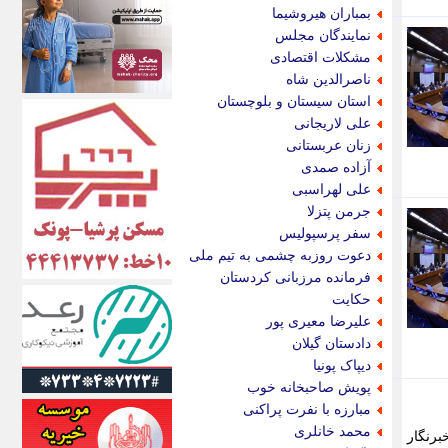
اکونیوز
بمباران هیروشیما
الف
نمایندگان مجلس
انتشار آنلاین
مشکلات اقتصادی
اندیشه قرن
ناصرالدین شاه
اندیشه معاصر
استان سیستان و بلوچستان
اندیشه ها
علی لاریجانی
انرژی پرس
زنان عربستانی
ای استخدام
آزاده صمدی
ایتنا
علی لهراسبی
ایراف
جرمن پتزلا
ایران آرت
سفر پرسپولیس
ایران آنلاین
دعوت روزبه چشمی به تیم ملی
ایران زندگی
فرمانده مرزبانی کردستان
ایران فوری
حکایت
ایرانی روز
علیرضا معیری پور
ایرانیتال
دادستان گیلان
ایرنا
دیپاک پونیا
ایسکانیوز
پویش صاحبخانه خوب
ایسنا
مبارزه با نفرت پراکنی
ایکنا
محمد خانلری
برنگار
ایلنا