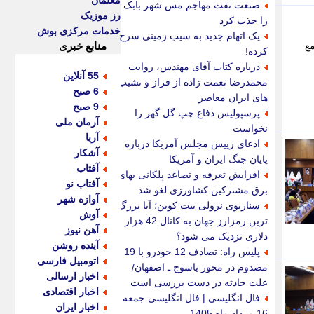
معلمان
صنعت نفت مهاجم مس شهر بابک
رز موزیک
را جذب کرد
خدمات مرکزی بوش
یک اتهام جدید به سیب زمینی سرخ
ع
منابع خبری
کرده!
درباره کتاب آقای مهندس، روایت
55 آنلاین
محمدرضا نعمت زاده از فراز و نشیب
6 صبح
های ایران معاصر
9 صبح
پرسپولیس دفاع چپ گل گهر را
آرمان ملی
نخواست
آریا
ادعای رییس مجلس آمریکا درباره
آشکار
پایان جنگ ایران و آمریکا
آفتاب
افزایش تعرفه و تصاعد پلکانی بهای
آفتاب نو
برق مشترکین کشاورزی لغو شد
آوازه شهر
سناریوی نزولی بیت کوین؛ آیا بزرگ
آوش
ترین رمزارز جهان به کانال 42 هزار
آهن نیوز
دلاری نزدیک می شود؟
آینده روشن
پلیس راه: تصادف 12 خودرو با 19
اتومبیل فارسی
مصدوم در محور یاسوج ـ اصفهان/
اخبار ارسالی
علت حادثه در دست بررسی است
اخبار اقتصادی
فال انگلیسی | فال انگلیسی جمعه
اخبار ایران
16 مرداد ماه 1405