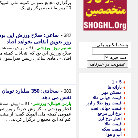
برگزاری مجمع عمومی کمیته ملی المپی
20 روز مانده به برگزاری یک ...
382 -
روز تعویق اتفاقی نخواهد افتاد
پست الکترونیکی:
-
-
تسنیم نیوز
ورزشی
51 ماه پیش - سه شنبه 3 خرداد 1401، 13:12
افتاد. - ، هادی ساعی، رییس فدراسیون ت
5 + 1
یارانه ها
سجادی: 350 میلیار
383 -
مسکن مهر
نفس می دهد
قیمت جهانی طلا
قیمت روز طلا و ارز
-
-
پارس فوتبال
ورزشی
51 ماه پیش - سه شنبه 3 خرداد 1401، 13:02
قیمت جهانی نفت
اخبار ورزشی به گزارش خبرنگار ورزشی
نرخ ارز مرجع
عمومی کمیته ملی المپیک گفت: از هیئت 
اخبار نرخ ارز
کنم که این مجمع را برگزار کردند. ...
قیمت طلا
قیمت سکه
آب و هوا