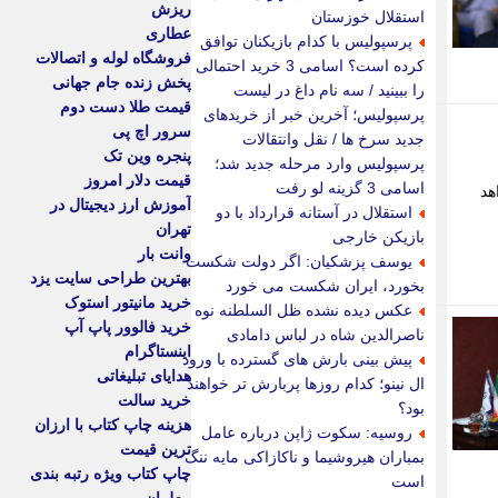
ریزش
استقلال خوزستان
عطاری
پرسپولیس با کدام بازیکنان توافق
فروشگاه لوله و اتصالات
کرده است؟ اسامی 3 خرید احتمالی
پخش زنده جام جهانی
را ببینید / سه نام داغ در لیست
قیمت طلا دست دوم
پرسپولیس؛ آخرین خبر از خریدهای
سرور اچ پی
جدید سرخ ها / نقل وانتقالات
پنجره وین تک
پرسپولیس وارد مرحله جدید شد؛
قیمت دلار امروز
اسامی 3 گزینه لو رفت
 نخواهد
آموزش ارز دیجیتال در
استقلال در آستانه قرارداد با دو
تهران
بازیکن خارجی
وانت بار
یوسف پزشکیان: اگر دولت شکست
بهترین طراحی سایت یزد
بخورد، ایران شکست می خورد
خرید مانیتور استوک
عکس دیده نشده ظل السلطنه نوه
خرید فالوور پاپ آپ
ناصرالدین شاه در لباس دامادی
اینستاگرام
پیش بینی بارش های گسترده با ورود
هدایای تبلیغاتی
ال نینو؛ کدام روزها پربارش تر خواهند
خرید سالت
بود؟
هزینه چاپ کتاب با ارزان
روسیه: سکوت ژاپن درباره عامل
ترین قیمت
بمباران هیروشیما و ناکازاکی مایه ننگ
چاپ کتاب ویژه رتبه بندی
است