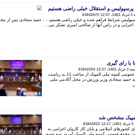
پرسپولیس و استقلال خیلی راضی هستیم
63842675
رسپولیس شرایط فراهم شده و خیلی راضی هستیم. - ، حمید سجادی پس از مجم
اجرایی و در راس آنها از صالحی امیری تشکر می ...
با رای گیری
63842204
به گزارش خبرنگار مهر، پنجاهمین مجمع عمومی کمیته ملی المپیک از ساعت 11 به ریاست
د حمید سجادی وزیر ورزش در محل آکادمی ملی
،
المپیک مشخص شد
63842023
های کشورهای اسلامی و پایان کار کاروان اعزامی به
همین مجمع عمومی کمیته ملی المپیک امروز سه شنبه