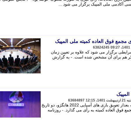
سی آکادمی ملی المپیک برگزار می شود ...
ی مجمع فوق العاده کمیته ملی المپیک
63824245
رایطی برگزار می شود که علاوه بر تعیین زمان
دیگر هم برای آن مشخص شده است. - به گزارش
المپیک
63684897
هیأت اجرایی کمیته ملی المپیک، یک هفته بعداز تعویق بازی های آسیایی 2022 هانگژو، دو تاریخ
مع فوق العاده کمیته به رأی می گذارد. - روزنامه