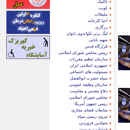
تاکتیک
اینتیتر
کوبت
ایونا نیوز
تبلیغاات
بازتاب آنلاین
احیا کارخانه
باشگاه خبرنگاران
رزگاری
باغستان نیوز
لیگ برتر تکواندوی بانوان
بامبوک
شهید بابایی
ببین و بخون
قرارگاه قدس
بدینسان
رییس مجلس شورای اسلامی
بنکر
سازمان تنظیم مقررات
بیت ران
جمهوری اسلامی ایران
پارس فوتبال
مسئولیت های اجتماعی
پارسینه
سپاه حضرت ابوالفضل
پارسینه پلاس
سازمان وظیفه عمومی
پاز آنلاین
دفاع مقدس و مقاومت
پاس گل
مجلس شورای اسلامی
پانا
رییس جمهور آمریکا
پرتو نیوز
شایعات فضای مجازی
پرسون
نیروی زمینی سپاه
پنجره نیوز
متولدین فروردین
پویامگ
عملیات تروریستی