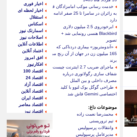
اخبار فوری
خدمت رسانی موکب امامزادگان قم
اخبار لحظه ای
به زائران در سامرا تا 25 صفر ادامه
استقلال
دارد
اسکناس
ابرخودروی 2.5 میلیون دلاری
اسمارتک نیوز
Blackbird هنسی رونمایی شد +
اصلاحات نیوز
تصویر
اطلاعات آنلاین
«آندومتریوز» بیماری دردناکی که
اعتماد آنلاین
165 میلیون زن در جهان از آن رنج می
افق امروز
برند
افکارنیوز
ماجرای ضریب 2.7 اینترنت چیست؟
اقتصاد 100
شفاف سازی رگولاتوری درباره
اقتصاد 24
مصرف داخلی و بین الملل
اقتصاد آزاد
طراحی گوگل بوک لنوو با کلید
اقتصاد آنلاین
اختصاصی Gemini فاش شد
اقتصاد ایران
اقتصاد معاصر
موضوعات داغ:
اقتصاد نیوز
محمدرضا نعمت زاده
اکو ایران
تیم تروریستی
اکوفارس
وانتقالات پرسپولیس
اکونگار
مدیرعامل پرسپولیس