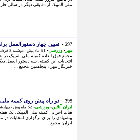
ملی المپیک از دقایقی دیگر در سالن فار
تعیین چهار دستورالعمل برا
397 -
-
-
مهر
ورزشی
51 ماه پیش - دوشنبه 2 خرداد 1401، 09:27
مجمع فوق العاده کمیته ملی المپیک در ش
انتخابات این کمیته، سه دستور العمل 
خبرنگار مهر ، پنجاهمین مجمع ...
دو راه پیش روی کمیته ملی 
398 -
-
-
ایران آنلاین
ورزشی
52 ماه پیش - چهارشنبه 21 اردیبهشت 1401، 12:15
پیشنهادی را برای برگزاری انتخابات در مج
ایران: مجمع ...