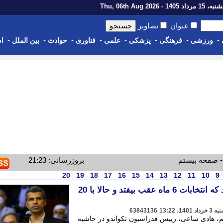
رداد 1405 - Thu, 06th Aug 2026
عنوان
تصاویر
-
-
-
-
-
-
-
-
ورزشی
فرهنگی
پزشکی
علمی
فناوری
حوادث
بین الملل
اس
- صفحه بیستم
بروزرسانی: 21:23
20
19
18
17
16
15
14
13
12
11
10
9
ساعی: صلاح ورزش این بود که انتخابات 6 ماه عقب بیفتد و حالا با 20
63843136
، هادی ساعی، رییس فدراسیون تکواندو در حاشیه