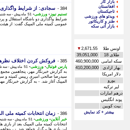
بازار کار
افغانستان
سجادی: از شرایط واگذاری 
384 -
تاجیکستان
-
-
تسنیم نیوز
ورزشی
51 ماه پیش - سه شنبه 3 خرداد 1401، 12:57
ویدئو های ورزشی
شرایط واگذاری دو باشگاه استقلال و پ
طنز و کاریکاتور
عمومی کمیته ملی المپیک گفت: از هیئت 
بازار آتی سکه
اونس طلا
2,671.55
▼
طلای 18
39,051,000
فروکش کردن اختلاف نظرها 
385 -
سکه امامی
460,900,000
-
-
پارس فوتبال
ورزشی
51 ماه پیش - سه شنبه 3 خرداد 1401، 12:27
بهار ازادی
410,200,000
دلار امریکا
سیدرضا صالحی امیری رییس کمیته و سی
یورو
المپیک آغاز شد. - به گزارش خبرنگار مهر
لیر ترکیه
درهم امارات
پوند انگلیس
بیت کویین
بیشتر + کد نمایش
زمان انتخابات کمیته ملی 
386 -
-
-
خبر آنلاین
ورزشی
51 ماه پیش - سه شنبه 3 خرداد 1401، 12:17
انتخابات کمیته ملی المپیک بعد از بازی 
این بازی ها برگزار خواهد شد. - ، پنجا