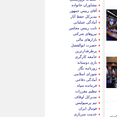
پویه آنلاین
مشاوران خانواده
پیام نفت
آقای رییس جمهور
تابناک
مدیرکل حفظ آثار
تازه نیوز
آمادگی عملیاتی
تبیان
نایب رییس مجلس
تجارت نیوز
نیروهای شرکتی
تحریریه
بازارهای مالی
ترابر نیوز
حضرت ابوالفضل
ترفندباز
پرطرفدارترین
تریبون اقتصاد
جامعه کارگری
تسنیم نیوز
بازی دوستانه
تک ناک
روزنامه نگار
تکراتو
شورای اسلامی
توریسم آنلاین
آمادگی دفاعی
تولید نیوز
فرمانده سپاه
تیتر فوری
تنظیم مقررات
تیکنا
مدیرکل اوقاف
جاب ویژن
تیم پرسپولیس
جار نیوز
فوتبال ایران
جالبتر
خدمت سربازی
میته