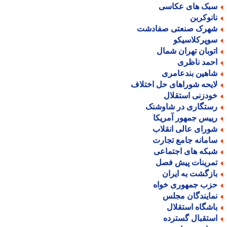
بک های عکاسی
انوکربن
هرک صنعتی صفادشت
وپرکلاسیکو
توبان تهران شمال
حمد ناظری
اهین بندعامری
ایحه شوراهای حل اختلاف
ودزنی استقلال
ستگاری در شاوشنک
ییس جمهور آمریکا
ورای عالی انقلاب
امانه جامع تجارت
بکه های اجتماعی
مرینات پیش فصل
ازگشت به ایران
زب جمهوری خواه
مایندگان مجلس
اشگاه استقلال
ستقبال گسترده