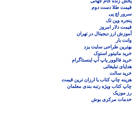
 زنده جام جهانی
مت طلا دست دوم
ر اچ پی
ره وین تک
ت دلار امروز
زش ارز دیجیتال در تهران
ت بار
رین طراحی سایت یزد
د مانیتور استوک
د فالوور پاپ آپ اینستاگرام
یای تبلیغاتی
ید سالت
نه چاپ کتاب با ارزان ترین قیمت
 کتاب ویژه رتبه بندی معلمان
موزیک
مات مرکزی بوش