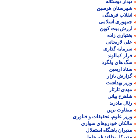
یدار دوستانه
هرستان هرسین
نقلاب فرهنگی
مهوری اسلامی
رزش بیت کوین
ختیاری زاده
لی لاریجانی
رمایه گذاری
راز کمالوند
گ های ولگرد
تاد اربعین
زارش بازار
زیر بهداشت
هدی تارتار
اهرخ بیانی
ئال مادرید
تفاوت ترین
زیر علوم، تحقیقات و فناوری
الکان خودروهای سواری
دیران باشگاه استقلال
دیرکل پدافند غیرعامل