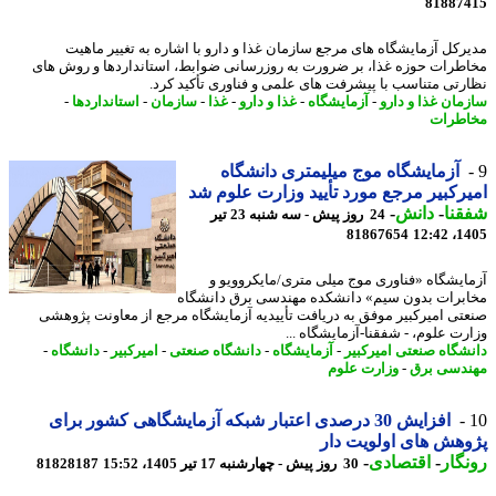
81887
رکل آزمایشگاه های مرجع سازمان غذا و دارو با اشاره به تغییر ماهیت
طرات حوزه غذا، بر ضرورت به روزرسانی ضوابط، استانداردها و روش های
رتی متناسب با پیشرفت های علمی و فناوری تأکید کرد.
مان غذا و دارو
-
آزمایشگاه
-
غذا و دارو
-
غذا
-
سازمان
-
استانداردها
-
طرات
آزمایشگاه موج میلیمتری دانشگاه
رکبیر مرجع مورد تأیید وزارت علوم شد
نا
-
دانش
-
24 روز پیش - سه شنبه 23 تیر
81867654
1405
ایشگاه «فناوری موج میلی متری/مایکروویو و
برات بدون سیم» دانشکده مهندسی برق دانشگاه
تی امیرکبیر موفق به دریافت تأییدیه آزمایشگاه مرجع از معاونت پژوهشی
رت علوم، - شفقنا-آزمایشگاه ...
شگاه صنعتی امیرکبیر
-
آزمایشگاه
-
دانشگاه صنعتی
-
امیرکبیر
-
دانشگاه
-
دسی برق
-
وزارت علوم
افزایش 30 درصدی اعتبار شبکه آزمایشگاهی کشور برای
هش های اولویت دار
گار
-
اقتصادی
-
30 روز پیش - چهارشنبه 17 تیر 1405، 15:52
81828187