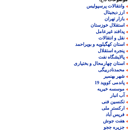
انتقالات پرسپولیس
رز دیجیتال
ازار تهران
ستقلال خوزستان
دافند غیرعامل
قل و انتقالات
ستان کهگیلویه و بویراحمد
نجره استقلال
الایشگاه نفت
ستان چهارمحال و بختیاری
حمدنادربیگی
هر بهنمیر
اندمی کووید 19
وسسه خیریه
ب انبار
کنسین فنی
رکستر ملی
ریس آباد
فت جوش
زیره ججو