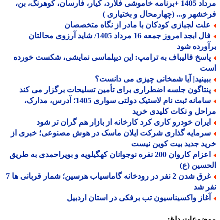
مرداد 1405 +برنامه خاموشی فلارد، کیار، فارسان، کوهرنگ، بن،
شهر و... (چهارمحال و بختیاری )
لت لجبازی کودکان با مادر از نگاه متخصصان
فال ابجد امروز جمعه 16 مرداد 1405/ شاید آرزوی محالتان
ورده شود
اسخ قالیباف به ترامپ: این دیپلماسی نمایشی، شکست خورده
ت
بینید| آیا شمخانی چیزی می دانست؟
نتاگون جلسه اضطراری برای تأمین تسلیحات برگزار می کند
سامانه ثبت نام لاستیک دولتی سواری 1405؛ آدرس، مدارک،
حل و نکات کلیدی خرید
یران خودرو کاری کرد کارخانه از بازار هم گران تر شود
رمایه گذاری شرکت ایلان ماسک در هوش مصنوعی؛ خبری از
د جدید بیت کوین نیست
اعزام کاروان 200 نفره نوجوانان کهگیلویه و بویراحمدی به طریق
سین (ع)
غرق شدن 2 نفر در رودخانه گاماسیاب هرسین؛ شمار قربانی ها 7
 شد
غاز واکسیناسیون تب برفکی در استان اردبیل
ضوعات داغ: