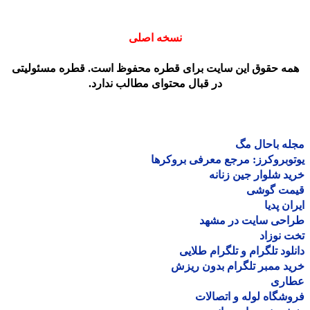
نسخه اصلی
مه حقوق این سایت برای قطره محفوظ است. قطره مسئولیتی
در قبال محتوای مطالب ندارد.
ه باحال مگ
وبروکرز: مرجع معرفی بروکرها
د شلوار جین زنانه
مت گوشی
ان پدیا
احی سایت در مشهد
 نوزاد
لود تلگرام و تلگرام طلایی
د ممبر تلگرام بدون ریزش
اری
شگاه لوله و اتصالات