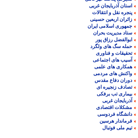
ستان آذربایجان غربی
نجره نقل و انتقالات
ائران اربعین حسینی
مهوری اسلامی ایران
تاد مدیریت بحران
بوالفضل رزاق پور
مله سگ های ولگرد
حقیقات و فناوری
سیب های اجتماعی
مکاری های علمی
اکنش های مردمی
وران دفاع مقدس
صادف زنجیره ای
یماری تب برفکی
ذربایجان غربی
شکلات اقتصادی
انشگاه فردوسی
رماندار هرسین
یم ملی فوتبال