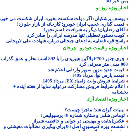
ن خبر داد
بار ویژه
روز نو
وسف پزشکیان: اگر دولت شکست بخورد، ایران شکست می خورد
یمت گذاری عجیب ایران خودرو؛ کارخانه از بازار جلو زد!
قای رضاییان؛ دیگر به شرافتت قسم نخور!
ویت دستور تعطیلی تنها مدرسه ایرانی را صادر کرد
اسخ قوه قضاییه به ادعای جنجالی درباره شهادت علی لاریجانی
بار ویژه
و قیمت خودرو | چرخان
چری جتور F700 پلاگین هیبریدی را با 892 اسب بخار و عمق گذرآب
 معرفی کرد
یمت جدید بنزین سوپر وارداتی اعلام شد
یمت پارس نوآ، مرداد 1405
رایط فروش وانت زامیاد EX، مرداد 1405
علام شرایط فروش مشارکت در تولید سایپا از هفته آینده +
شنامه
بار ویژه
اقتصاد آزاد
بنیات گران شد؛ ماجرا چیست؟
وماس شلبی و ستاره شماره 10 پرسپولیس!
کس| هایده و مهستی در جوانی و حافظیه شیراز
نشست ویژه کمیسیون اصل 90 برای پیگیری مطالبات معیشتی و