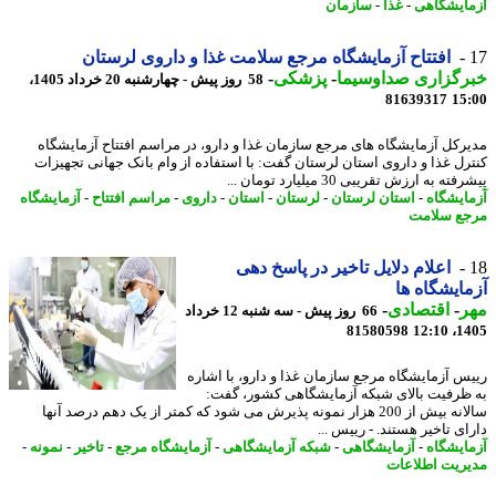
ایشگاهی
-
غذا
-
سازمان
افتتاح آزمایشگاه مرجع سلامت غذا و داروی لرستان
رگزاری صداوسیما
-
پزشکی
-
58 روز پیش - چهارشنبه 20 خرداد 1405،
81639317
15
رکل آزمایشگاه های مرجع سازمان غذا و دارو، در مراسم افتتاح آزمایشگاه
رل غذا و داروی استان لرستان گفت: با استفاده از وام بانک جهانی تجهیزات
ه به ارزش تقریبی 30 میلیارد تومان ...
ایشگاه
-
استان لرستان
-
لرستان
-
استان
-
داروی
-
مراسم افتتاح
-
آزمایشگاه
ع سلامت
اعلام دلایل تاخیر در پاسخ دهی
ایشگاه ها
ر
-
اقتصادی
-
66 روز پیش - سه شنبه 12 خرداد
81580598
1405
س آزمایشگاه مرجع سازمان غذا و دارو، با اشاره
ظرفیت بالای شبکه آزمایشگاهی کشور، گفت:
سالانه بیش از 200 هزار نمونه پذیرش می شود که کمتر از یک دهم درصد آنها
ی تاخیر هستند. - رییس ...
ایشگاه
-
آزمایشگاهی
-
شبکه آزمایشگاهی
-
آزمایشگاه مرجع
-
تاخیر
-
نمونه
-
ریت اطلاعات