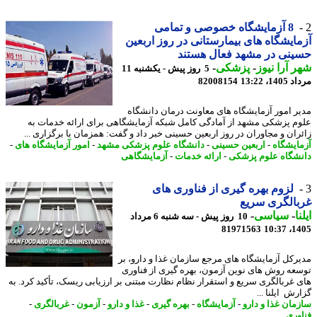
8 آزمایشگاه خصوصی و تمامی
ایشگاه های بیمارستانی در روز اربعین
نی در مشهد فعال هستند
 آرا نیوز
-
پزشکی
-
5 روز پیش - یکشنبه 11
1، 13:22
82008154
ر امور آزمایشگاه های معاونت درمان دانشگاه
م پزشکی مشهد از آمادگی کامل شبکه آزمایشگاهی برای ارائه خدمات به
ران و مجاوران در روز اربعین حسینی خبر داد و گفت: همزمان با برگزاری ...
ایشگاه
-
اربعین حسینی
-
دانشگاه علوم پزشکی مشهد
-
امور آزمایشگاه های
-
شگاه علوم پزشکی
-
ارائه خدمات
-
آزمایشگاهی
لزوم بهره گیری از فناوری های
الگری سریع
ا
-
سیاسی
-
10 روز پیش - سه شنبه 6 مرداد
81971563
1405
رکل آزمایشگاه های مرجع سازمان غذا و دارو، بر
عه روش های نوین آزمون، بهره گیری از فناوری
 غربالگری سریع و استقرار نظام نظارت مبتنی بر ارزیابی ریسک، تأکید کرد. به
ش ایلنا ...
مان غذا و دارو
-
آزمایشگاه
-
بهره گیری
-
غذا و دارو
-
آزمون
-
غربالگری
-
وری