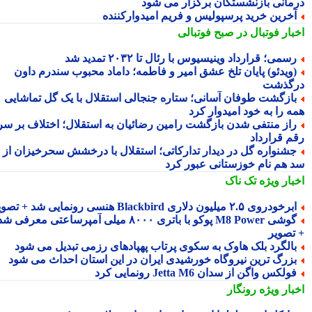
مانی بازنشستگان برگزار می شود
خرین خرید پرسپولیس و فریم امیدوارکننده
بار فوتبال در صبح فوتبالی
سمی؛ قرارداد وینیسیوس با رئال تا ۲۰۳۲ تمدید شد
ویدئو) پایان تلخ عشق امیر و فاطمه؛ داماد محبوب سندرم داون
گذشت
ازگشت طوفان آسانی؛ ستاره جنجالی استقلال با یک گل تماشایی
ه را به خود امیدوار کرد
از منتفی شدن بازگشت رامین رضائیان به استقلال؛ اختلاف بر سر
م قرارداد
شنواره گل در دیدار تدارکاتی؛ استقلال با درخشش سحرخیزان از
 هم نام خوزستانی عبور کرد
بار ویژه
تک ناک
رخودروی ۲.۵ میلیون دلاری Blackbird هنسی رونمایی شد + تصویر
گوشی M8 Power پوکو با باتری ۸۰۰۰ میلی آمپرساعتی معرفی شد
تصویر
الگرد بلک هاوک به سکوی پرتاب پهپادهای رزمی تبدیل می شود
زرگ ترین نیروگاه خورشیدی ایران در این استان احداث می شود
ولکس واگن از سدان Jetta M6 رونمایی کرد
بار ویژه
رونگار