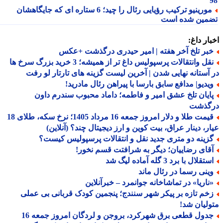
مورینیو ترکیب رؤیایی رئال را چید؛ 6 ستاره ای که جایگاهشان
مین شده است
ار داغ:
بر تلخ آخر هفته | امیر حیدری درگذشت +عکس
نقل وانتقالات پرسپولیس داغ تر از همیشه؛ 3 خرید بزرگ سرخ ها
آستانه نهایی شدن | آخرین لیست گزینه های تارتار لو رفت
یدیو| مدافع سابق بارسا با پیراهن رئال مادرید!
ایان تلخ عشق امیر و فاطمه؛ داماد محبوب سندرم داون
گذشت
قیمت طلا و دلار امروز جمعه 16 مرداد 1405؛ نرخ سکه، طلای 18
ر، دینار عراق، بیت کوین و ارز دیجیتال چند؟ (آنلاین)
زینه دو متری جدید نقل و انتقالات پرسپولیس کیست؟
قای رضاییان؛ دیگر به شرافتت قسم نخور!
تقلال با برد 3 گله آماده لیگ شد
ینی رسما در رئال ماند
ناریا» در تماشاخانه جوانمرد – خبرآنلاین
خم تازه بر پیکر شهر سنندج؛ پنجمین کودک قربانی بی عملی
لیان شد!
جدول قطعی برق شهرکرد، بروجن و لردگان امروز جمعه 16