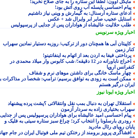
ایکل اوون: لطفا این ستاره را به جای صلاح نخرید!
یام احساسی یایسله آب روی آتش بود!
دعای ستاره آرسنال: به گیمارش و وینی نیاز داشتیم
ستایل عجیب صابر ابر وایرال شد + عکس
لب حلالیت عالیشاه از هواداران پس از جدایی از پرسپولیس
بار ویژه
سرنویس
اپیتان آبی ها همچنان دور از ترکیب/ روزبه دستیار نمادین سهراب
ار زمین
رداختی فیفا به اردن بعد از اتهام به اینفانتینو!
اخراج ناباورانه در 12 دقیقه؛/ شب کابوس وار میلاد محمدی در
فرانس اروپا
هار ماسک خانگی برای داشتن موهای نرم و شفاف
مکن است به زودی به توافق برسیم/ ترامپ: شخصاً در مذاکرات با
ران درگیر هستم
بار ویژه
ایونا نیوز
ستقلال تهران به دنبال بمب نقل وانتقالاتی ؟پشت پرده پیشنهاد
راب بختیاری زاده به سردار آزمون
یام احساسی امید عالیشاه برای هواداران پرسپولیس پس از جدایی
ودری بارسلونا را انتخاب کرد؛ چراغ سبز ستاره سیتی به فلیک و
یان رویای رئال مادرید
فشاگری پرویز برومند از رختکن تیم ملی فوتبال ایران در جام جهانی