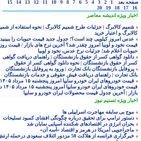
حه بعد
1
2
3
4
5
6
7
8
9
10
11
12
13
14
15
20
19
18
17
بار ویژه
اندیشه معاصر
میم کالابرگ | جزئیات طرح شمیم کالابرگ | نحوه استفاده از شمیم
لابرگ و اعتبار خرید
دس امروز کیلویی چند است؟؛ جدول جدید قیمت حبوبات را ببینید /
مت نخود و لوبیا امروز چقدر شد؟ آخرین نرخ های بازار / قیمت روز
وبات اعلام شد؛ جزئیات نرخ عدس، نخود و لوبیا
انلود گواهی کسر از حقوق بازنشستگان | راهنمای دریافت گواهی
ر از حقوق بازنشستگان | نحوه دانلود گواهی کسر از حقوق
روفایل بازنشستگان بانک تجارت | ورود به پروفایل بازنشستگان
نک تجارت | راهنمای دریافت فیش حقوقی و خدمات بازنشستگان
قیمت خودروهای ایران خودرو سایپا امروز پنجشنبه ۱۵ مرداد ۱۴۰۵ |
قیمت خودروهای ایران خودرو سایپا امروز پنجشنبه ۱۵ مرداد ۱۴۰۵ در
زار | آخرین جدول قیمت محصولات ایران خودرو و سایپا
بار ویژه
تسنیم نیوز
وج بی سابقه مهاجرت اسراییلی ها
ستور ترامپ برای تحقیق درباره چگونگی افشای کمبود تسلیحات
حران انرژی در اقتصادهای شکننده آسیایی نمایان شد
اجراجویی آمریکا در هرمز و اقتصاد «آسه آن»
خبرگزاری فرانسه از هلاکت 58 مزدور ائتلاف سعودی درحمله ارتش