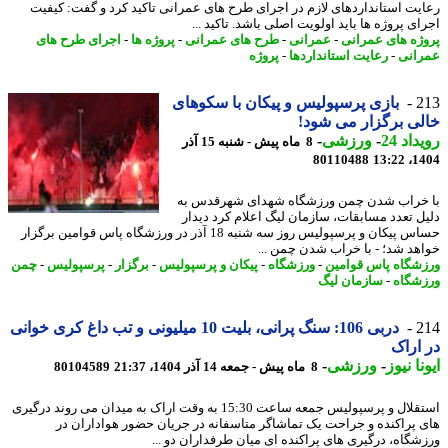
یت استانداردهای لازم در اجرای طرح های عمرانی تاکید کرد و گفت: کیفیت
ی پروژه ها باید اولویت اصلی باشد. تاکید ...
ژه های عمرانی
-
عمرانی
-
طرح های عمرانی
-
پروژه ها
-
اجرای طرح های
انی
-
رعایت استانداردها
-
پروژه
2
بازی پرسپولیس و پیکان با سکوهای
ی برگزار می شود!
اد 24
-
ورزشی
-
8 ماه پیش - شنبه 15 آذر
80110488
1404
خراب شدن چمن ورزشگاه شهدای شهرقدس به
ل تعدد مسابقات، سازمان لیگ اعلام کرد دیدار
حساس پیکان و پرسپولیس روز سه شنبه 18 آذر در ورزشگاه پاس قوامین برگزار
هد شد؛ - با خراب شدن چمن ...
شگاه پاس قوامین
-
ورزشگاه
-
پیکان و پرسپولیس
-
برگزار
-
پرسپولیس
-
چمن
شگاه
-
سازمان لیگ
2
دربی 106: سنگ پرانی، بلیت 10 میلیونی و تب داغ کری خوانی
اراک
نا نیوز
-
ورزشی
-
8 ماه پیش - جمعه 14 آذر 1404، 21:37
80104589
استقلال و پرسپولیس جمعه ساعت 15:30 به وقت اراک به میدان می روند درگیری
 پراکنده و جراحت یک تماشاگر متاسفانه در جریان حضور هواداران در
شگاه، درگیری های پراکنده ای میان طرفداران دو ...