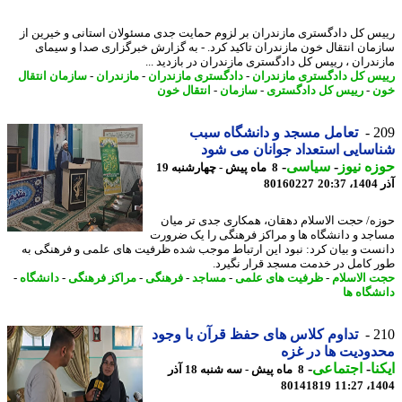
س کل دادگستری مازندران بر لزوم حمایت جدی مسئولان استانی و خیرین از
مان انتقال خون مازندران تاکید کرد. - به گزارش خبرگزاری صدا و سیمای
ندران ، رییس کل دادگستری مازندران در بازدید ...
س کل دادگستری مازندران
-
دادگستری مازندران
-
مازندران
-
سازمان انتقال
ن
-
رییس کل دادگستری
-
سازمان
-
انتقال خون
2
تعامل مسجد و دانشگاه سبب
سایی استعداد جوانان می شود
ه نیوز
-
سیاسی
-
8 ماه پیش - چهارشنبه 19
20
80160227
ه/ حجت الاسلام دهقان، همکاری جدی تر میان
جد و دانشگاه ها و مراکز فرهنگی را یک ضرورت
ست و بیان کرد: نبود این ارتباط موجب شده ظرفیت های علمی و فرهنگی به
 کامل در خدمت مسجد قرار نگیرد.
 الاسلام
-
ظرفیت های علمی
-
مساجد
-
فرهنگی
-
مراکز فرهنگی
-
دانشگاه
-
شگاه ها
2
تداوم کلاس های حفظ قرآن با وجود
ودیت ها در غزه
نا
-
اجتماعی
-
8 ماه پیش - سه شنبه 18 آذر
80141819
1404