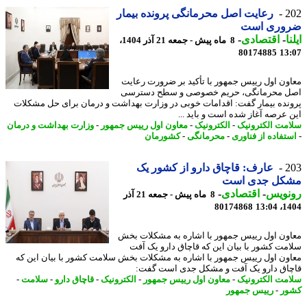
2
رعایت اصل محرمانگی پرونده بیمار
وری است
ا
-
اقتصادی
-
8 ماه پیش - جمعه 21 آذر 1404،
80174885
13
ون اول رییس جمهور با تأکید بر ضرورت رعایت
 محرمانگی، حریم خصوصی و سطح دسترسی
نده بیمار گفت: اقدامات خوبی در وزارت بهداشت و درمان برای حل مشکلات
 عرصه آغاز شده است و باید ...
مت الکترونیک
-
الکترونیک
-
معاون اول رییس جمهور
-
وزارت بهداشت و درمان
تفاده از فناوری
-
محرمانگی
-
کشورمان
2
عارف: قاچاق دارو از کشور یک
کل جدی است
نویس
-
اقتصادی
-
8 ماه پیش - جمعه 21 آذر
80174868
1404
ون اول رییس جمهور با اشاره به مشکلات بخش
مت کشور با بیان این که قاچاق دارو یک آفت
ون اول رییس جمهور با اشاره به مشکلات بخش سلامت کشور با بیان این که
اق دارو یک آفت و مشکل جدی است گفت:
مت الکترونیک
-
معاون اول رییس جمهور
-
الکترونیک
-
قاچاق دارو
-
سلامت
-
ر
-
رییس جمهور