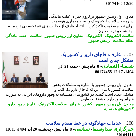
80174469
12
ون اول رییس جمهور بر لزوم جبران عقب ماندگی
زمینه سلامت الکترونیک و ایجاد معماری هوشمند
ی نظام سلامت تاکید کرد. - انتقاد عارف از دخالت های غیرتخصصی در زمینه
اشت و درما معاون ...
مت الکترونیک
-
الکترونیک
-
معاون اول رییس جمهور
-
سلامت
-
عقب ماندگی
-
م سلامت
-
رییس جمهور
2
عارف: قاچاق دارو از کشور یک
کل جدی است
نا
-
اقتصادی
-
8 ماه پیش - جمعه 21 آذر
80174455
1404
ون اول رییس جمهور با اشاره به مشکلات بخش
مت کشور با بیان این که قاچاق دارو یک آفت و
ل جدی است گفت: در کشورهای همسایه به وفور داروهای ایرانی به صورت
ق وجود دارد. - شفقنا- معاون ...
ون اول رییس جمهور
-
کشور
-
قاچاق
-
سلامت الکترونیک
-
قاچاق دارو
-
دارو
-
رهای همسایه
2
خدمات جهادگونه در خط مقدم سلامت
رگزاری صداوسیما
-
سیاسی
-
8 ماه پیش - پنجشنبه 20 آذر 1404، 10:15
80164