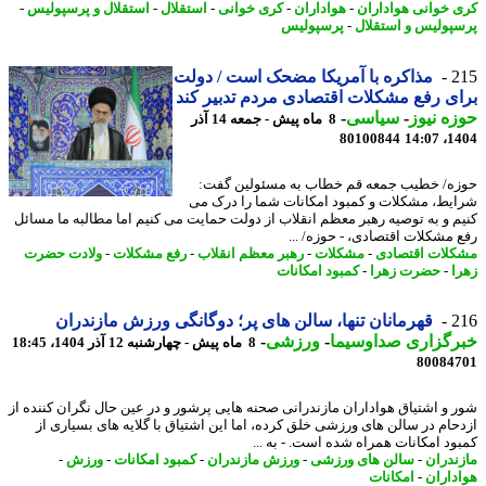
 خوانی هواداران
-
هواداران
-
کری خوانی
-
استقلال
-
استقلال و پرسپولیس
-
پولیس و استقلال
-
پرسپولیس
2
مذاکره با آمریکا مضحک است / دولت
ی رفع مشکلات اقتصادی مردم تدبیر کند
ه نیوز
-
سیاسی
-
8 ماه پیش - جمعه 14 آذر
80100844
1404
ه/ خطیب جمعه قم خطاب به مسئولین گفت:
یط، مشکلات و کمبود امکانات شما را درک می
م و به توصیه رهبر معظم انقلاب از دولت حمایت می کنیم اما مطالبه ما مسائل
 مشکلات اقتصادی، - حوزه/ ...
لات اقتصادی
-
مشکلات
-
رهبر معظم انقلاب
-
رفع مشکلات
-
ولادت حضرت
ا
-
حضرت زهرا
-
کمبود امکانات
2
قهرمانان تنها، سالن های پر؛ دوگانگی ورزش مازندران
رگزاری صداوسیما
-
ورزشی
-
8 ماه پیش - چهارشنبه 12 آذر 1404، 18:45
80084
 و اشتیاق هواداران مازندرانی صحنه هایی پرشور و در عین حال نگران کننده از
حام در سالن های ورزشی خلق کرده، اما این اشتیاق با گلایه های بسیاری از
ود امکانات همراه شده است. - به ...
ندران
-
سالن های ورزشی
-
ورزش مازندران
-
کمبود امکانات
-
ورزش
-
داران
-
امکانات