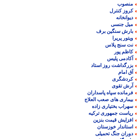
نصوب
روز کنترل
یوانخانه
یل جنسی
ارش سنگین برف
یتور پریرا
ت سنج پلاس
اظم پور
کادمی پلیس
زرگداشت روز استاد
ق امام
ردشگری
رش تقوی
رمانده سپاه پاسداران
یماری های صعب العلاج
هراب بختیاری زاده
یاست جمهوری ترکیه
فزایش قیمت بنزین
ستاندار خوزستان
وران جنگ تحمیلی