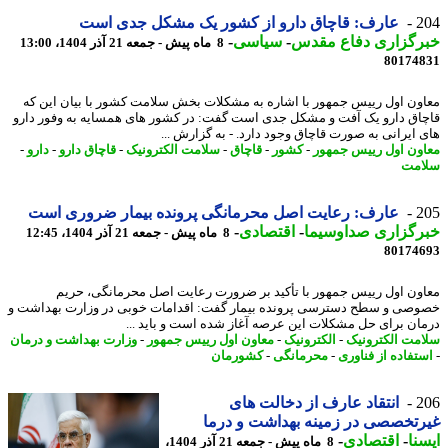
2
عارف: قاچاق دارو از کشور یک مشکل جدی است
رگزاری دفاع مقدس
-
سیاسی
-
8 ماه پیش - جمعه 21 آذر 1404، 13:00
80174
ون اول رییس جمهور با اشاره به مشکلات بخش سلامت کشور با بیان این که
اق دارو یک آفت و مشکل جدی است گفت: در کشور های همسایه به وفور دارو
 ایرانی به صورت قاچاق وجود دارد. - به گزارش ...
ون اول رییس جمهور
-
کشور
-
قاچاق
-
سلامت الکترونیک
-
قاچاق دارو
-
دارو
-
مت
2
عارف: رعایت اصل محرمانگی پرونده بیمار ضروری است
رگزاری صداوسیما
-
اقتصادی
-
8 ماه پیش - جمعه 21 آذر 1404، 12:45
80174
ون اول رییس جمهور با تأکید بر ضرورت رعایت اصل محرمانگی، حریم
صی و سطح دسترسی پرونده بیمار گفت: اقدامات خوبی در وزارت بهداشت و
ان برای حل مشکلات این عرصه آغاز شده است و باید ...
مت الکترونیک
-
الکترونیک
-
معاون اول رییس جمهور
-
وزارت بهداشت و درمان
تفاده از فناوری
-
محرمانگی
-
کشورمان
2
انتقاد عارف از دخالت های
تخصصی در زمینه بهداشت و درما
نا
-
اقتصادی
-
8 ماه پیش - جمعه 21 آذر 1404،