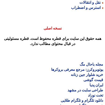
قل و انتقالات
سترس و اضطراب
نسخه اصلی
مه حقوق این سایت برای قطره محفوظ است. قطره مسئولیتی
در قبال محتوای مطالب ندارد.
ه باحال مگ
وبروکرز: مرجع معرفی بروکرها
د شلوار جین زنانه
مت گوشی
ان پدیا
احی سایت در مشهد
 نوزاد
لود تلگرام و تلگرام طلایی