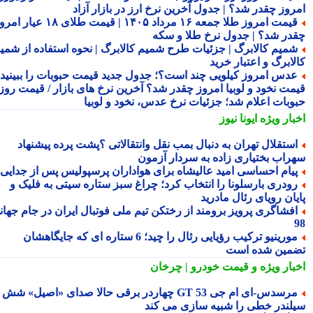
روز چقدر شد؟ | جدول آخرین نرخ ارز در بازار آزاد
قیمت امروز طلا جمعه ۱۶ مرداد ۱۴۰۵ | قیمت طلای ۱۸ عیار امروز
در شد؟ | جدول نرخ طلا و سکه
میم کالابرگ | جزئیات طرح شمیم کالابرگ | نحوه استفاده از شمیم
لابرگ و اعتبار خرید
دس امروز کیلویی چند است؟؛ جدول جدید قیمت حبوبات را ببینید /
مت نخود و لوبیا امروز چقدر شد؟ آخرین نرخ های بازار / قیمت روز
وبات اعلام شد؛ جزئیات نرخ عدس، نخود و لوبیا
بار ویژه
ایونا نیوز
ستقلال تهران به دنبال بمب نقل وانتقالاتی ؟پشت پرده پیشنهاد
راب بختیاری زاده به سردار آزمون
یام احساسی امید عالیشاه برای هواداران پرسپولیس پس از جدایی
ودری بارسلونا را انتخاب کرد؛ چراغ سبز ستاره سیتی به فلیک و
یان رویای رئال مادرید
فشاگری پرویز برومند از رختکن تیم ملی فوتبال ایران در جام جهانی
مورینیو ترکیب رؤیایی رئال را چید؛ 6 ستاره ای که جایگاهشان
مین شده است
بار ویژه
و قیمت خودرو | چرخان
مرسدس‑ای ام جی GT 53 چهاردر برقی حالا صدای «اصیل» شش
لندر خطی را شبیه سازی می کند