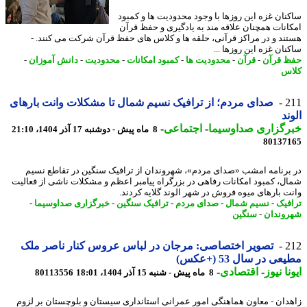
نان غزه این روزها با وجود محدودیت ها و کمبود
انات همچنان علاقه مند به یادگیری و حفظ قرآن
ند و در مراکز قرآنی، حلقه ها و کلاس های حفظ قرآن شرکت می کنند. -
نان غزه این روزها ...
 قرآن
-
قرآن
-
محدودیت ها
-
کمبود امکانات
-
محدودیت
-
دانش آموزان
-
س
2
صدای مردم؛ از ترافیک نسیم شمال تا مشکلات وانت بارهای
ند
رگزاری صداوسیما
-
اجتماعی
-
8 ماه پیش - دوشنبه 17 آذر 1404، 21:10
80137
برنامه امشب «صدای مردم»، شهروندان از ترافیک سنگین در تقاطع نسیم
ل، کمبود امکانات رفاهی در بزرگراه پیامبر اعظم و مشکلات ناشی از فعالیت
ت بارهای میوه فروش در شهر الوند گلایه کردند.
فیک
-
نسیم شمال
-
صدای مردم
-
ترافیک سنگین
-
خبرگزاری صداوسیما
-
وندان
-
سنگین
2
تصویر اختصاصی: مرجان در لباس عروس کنار ناصر ملک
ی در سال 53 (+عکس)
نا نیوز
-
اقتصادی
-
8 ماه پیش - شنبه 15 آذر 1404، 18:01
80113556
دان - معاون هماهنگی امور عمرانی استانداری سیستان و بلوچستان بر لزوم