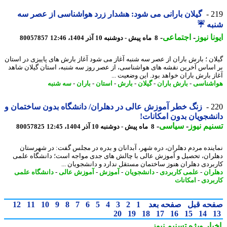
2
گیلان بارانی می شود: هشدار زرد هواشناسی از عصر سه
به ☔
نا نیوز
-
اجتماعی
-
8 ماه پیش - دوشنبه 10 آذر 1404، 12:46
80057857
ان ؛ بارش باران از عصر سه شنبه آغاز می شود آغاز بارش های پاییزی در استان
اساس آخرین نقشه های هواشناسی، از عصر روز سه شنبه، استان گیلان شاهد
ز بارش باران خواهد بود. این وضعیت ...
شناسی
-
بارش باران
-
گیلان
-
بارش
-
استان
-
باران
-
سه شنبه
2
زنگ خطر آموزش عالی در دهلران/ دانشگاه بدون ساختمان و
شجویان بدون امکانات!
یم نیوز
-
سیاسی
-
8 ماه پیش - دوشنبه 10 آذر 1404، 12:45
80057825
ینده مردم دهلران، دره شهر، آبدانان و بدره در مجلس گفت: در شهرستان
ران، تحصیل و آموزش عالی با چالش های جدی مواجه است؛ دانشگاه علمی
بردی دهلران هنوز ساختمان مستقل ندارد و دانشجویان ...
ران
-
علمی کاربردی
-
دانشجویان
-
آموزش
-
آموزش عالی
-
دانشگاه علمی
بردی
-
امکانات
حه قبل
صفحه بعد
1
2
3
4
5
6
7
8
9
10
11
12
20
19
18
17
16
15
14
بار ویژه
تسنیم نیوز