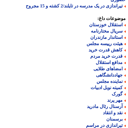
راندازی در یک مدرسه در تایلند/2 کشته و 15 مجروح
ضوعات داغ:
ستقلال خوزستان
ریال مختارنامه
ستاندار مازندران
یئت رییسه مجلس
اهش قدرت خرید
درت خرید مردم
دافع استقلال
مضاهای طلایی
هاددانشگاهی
ماینده مجلس
میته نوبل ادبیات
ورک
هر پرند
رسنال رئال مادرید
قد و انتقاد
رسمنان
یراندازی در مراسم