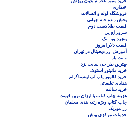
د ممبر تلگرام بدون ریزش
اری
شگاه لوله و اتصالات
 زنده جام جهانی
مت طلا دست دوم
ر اچ پی
ره وین تک
ت دلار امروز
زش ارز دیجیتال در تهران
ت بار
رین طراحی سایت یزد
د مانیتور استوک
د فالوور پاپ آپ اینستاگرام
یای تبلیغاتی
ید سالت
نه چاپ کتاب با ارزان ترین قیمت
 کتاب ویژه رتبه بندی معلمان
موزیک
مات مرکزی بوش