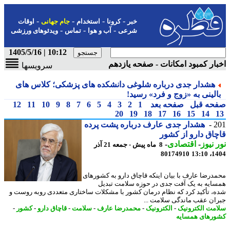
-
-
-
-
خبر
کرونا
استخدام
جام جهانی
اوقات
-
-
-
شرعی
آب و هوا
تماس
ویدئوهای ورزشی
10:12 | 1405/5/16
ار کمبود امکانات - صفحه یازدهم
سرویسها
هشدار جدی درباره شلوغی دانشکده های پزشکی؛ کلاس های
الینی به «زوج و فرد» رسید!
حه قبل
صفحه بعد
1
2
3
4
5
6
7
8
9
10
11
12
20
19
18
17
16
15
14
2
هشدار جدی عارف درباره پشت پرده
اق دارو از کشور
 نیوز
-
اقتصادی
-
8 ماه پیش - جمعه 21 آذر
80174910
1404
درضا عارف با بیان اینکه قاچاق دارو به کشورهای
ایه به یک آفت جدی در حوزه سلامت تبدیل
، تأکید کرد که نظام درمان کشور با مشکلات ساختاری متعددی روبه روست و
ان عقب ماندگی سلامت ...
مت الکترونیک
-
الکترونیک
-
محمدرضا عارف
-
سلامت
-
قاچاق دارو
-
کشور
-
رهای همسایه