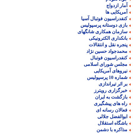
مار ازدواج
مریکایی ها
نفدراسیون فوتبال آسیا
ازی دوستانه پرسپولیس
ازمان همکاری شانگهای
انکداری الکترونیکی
نجره نقل و انتقالات
حمدجواد حسین نژاد
نفدراسیون فوتبال
جلس شورای اسلامی
یروهای آمریکایی
اره 10 پرسپولیس
ر اثر تیراندازی
برگزاری رویترز
ازگشت به ایران
اه های پیشگیری
عالان رسانه ای
بوالفضل جلالی
اشگاه استقلال
ذاکره با دشمن