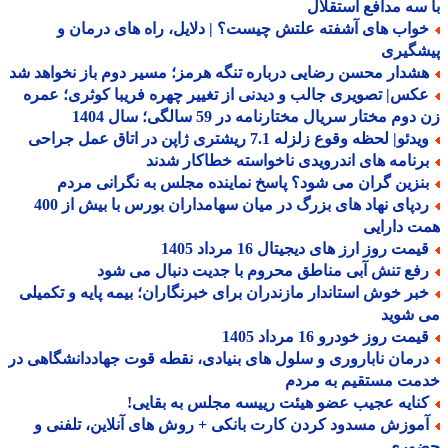
سه مدافع استقلال
واب های آشفته علتش چیست؟ | دلایل، راه های درمان و
شگیری
شدار محسن رضایی درباره تنگه هرمز؛ مسیر دوم باز نخواهد شد
کس| تصویری جالب و دیدنی از تغییر چهره فریبا کوثری؛ عمره
وم مختار سریال مختارنامه در 59 سالگی؛ سال 1404
دئو| لحظه وقوع زلزله 7.1 ریشتری ژاپن در اتاق عمل جراحی
رنامه های اندرویدی ناخواسته خطاکار شدند
نزین گران می شود؟ پاسخ نماینده مجلس به نگرانی مردم
ردپای نهاد های بزرگ در میان سهامداران بورس با بیش از 400
 دارایی
مت روز ارز های دیجیتال 16 مرداد 1405
فع تنش آبی مناطق محروم با جدیت دنبال می شود
بر خوش استاندار مازندران برای خبرنگاران؛ بیمه پایه و تکمیلی
 شوید
مت روز خودرو 16 مرداد 1405
رمان ناباروری و سلول های بنیادی، نقطه قوت جهاددانشگاهی در
مت مستقیم به مردم
نایه عجیب عضو هیئت رییسه مجلس به بقایی!
موزش مسدود کردن کارت بانکی + روش های آنلاین، تلفنی و
وری