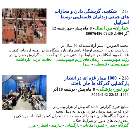
2
شکنجه، گرسنگی دادن و مجازات
 جمعی زندانیان فلسطینی توسط
اییل
اران
-
بین الملل
-
8 ماه پیش - چهارشنبه 12
02
80076486
محمد الطوس، اسیر آزادشده که 40 سال در
داشت بود، از تشدید اوضاع نابسامان بازداشتگاه ها در زمینه ازدحام، کیفیت
، کمبود امکانات و شرایط بهداشتی خبر داد و گفت: - به گزارش جماران؛ در ...
م صهیونیستی
-
زندان های رژیم صهیونیستی
-
اتحادیه عرب
-
بازداشت
-
ونیستی
-
فلسطین
-
اسرا
2
1000 بیمار غزه ای در انتظار
گشایی گذرگاه ها جان باختند
 نیوز
-
پزشکی
-
8 ماه پیش - دوشنبه 10 آذر
80064142
1404
بع خبری گزارش دادند که بیش از هزار بیمار در
 که نیازمند درمان فوری بودند، به دلیل بسته
دن گذرگاه ها جان خود را از دست دادند؛ بحران کمبود امکانات پزشکی و
ودیت های عبور در شرایط جنگ،
گاه
-
بیمار
-
کمبود امکانات
-
بازگشایی
-
نیازمند
-
انتظار
-
هزار