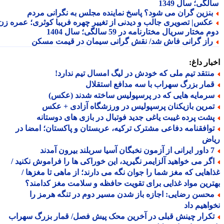
گی؛ سال 1349
نزین گران می شود؟ پاسخ نماینده مجلس به نگرانی مردم
کس| تصویری جالب و دیدنی از تغییر چهره فریبا کوثری؛ عمره زن
 مختار سریال مختارنامه در 59 سالگی؛ سال 1404
از گرانی فاش شد/ نقش گرانی سیمان در قیمت مسکن
ار داغ:
نتقد تیم ملی که خودش در لیگ امسال تیم ندارد!
مار بزرگ سهراب با سه مدافع استقلال
رمایه هایی که در پرسپولیس ساخته شدند (عکس)
مرین بازیکنان پرسپولیس در ورزشگاه آزادی + عکس
شت پرده غیبت یاغی جدید فوتبال در بازی های دوستانه
وافقنامه دفاعی مشترک ترکیه، عربستان و پاکستان؛ امضا در
اض
 سربلند بیرون آمدند
گر می خواهید آلزایمر نگیرید، این خوراکی ها را فراموش نکنید /
هایی که مغز شما را جوان نگه می دارند؛ از ماهی تا مغزها /
رین مواد غذایی برای تقویت حافظه و سلامت مغز کدامند؟
حسن رضایی: اجازه باز شدن مسیر دوم در تنگه هرمز را
اهیم داد
کرار چینش قبلی در آخرین محک پیش فصل/ قمار بزرگ سهراب