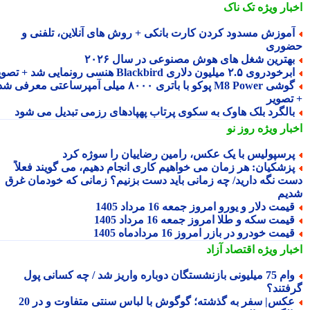
بار ویژه
تک ناک
موزش مسدود کردن کارت بانکی + روش های آنلاین، تلفنی و
وری
هترین شغل های هوش مصنوعی در سال ۲۰۲۶
رخودروی ۲.۵ میلیون دلاری Blackbird هنسی رونمایی شد + تصویر
گوشی M8 Power پوکو با باتری ۸۰۰۰ میلی آمپرساعتی معرفی شد
تصویر
الگرد بلک هاوک به سکوی پرتاب پهپادهای رزمی تبدیل می شود
بار ویژه
روز نو
رسپولیس با یک عکس، رامین رضاییان را سوژه کرد
زشکیان: هر زمان می خواهیم کاری انجام دهیم، می گویند فعلاً
ت نگه دارید/ چه زمانی باید دست بزنیم؟ زمانی که خودمان غرق
یم
یمت دلار و یورو امروز جمعه 16 مرداد 1405
یمت سکه و طلا امروز جمعه 16 مرداد 1405
یمت خودرو در بازر امروز 16 مردادماه 1405
بار ویژه
اقتصاد آزاد
وام 75 میلیونی بازنشستگان دوباره واریز شد / چه کسانی پول
فتند؟
عکس| سفر به گذشته؛ گوگوش با لباس سنتی متفاوت و در 20