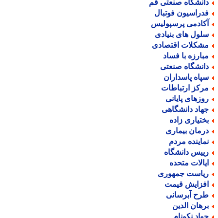
انشگاه صنعتی قم
دراسیون فوتبال
کادمی پرسپولیس
لول های بنیادی
شکلات اقتصادی
بارزه با فساد
انشگاه صنعتی
پاه پاسداران
رکز ارتباطات
وزهای پایانی
هاد دانشگاهی
ختیاری زاده
رمان بیماری
ماینده مردم
ییس دانشگاه
یالات متحده
یاست جمهوری
فزایش قیمت
رح آبرسانی
رهان الدین
واد نکونام