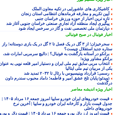
اشیکاری های عاشورایی در تکیه معاون الملک
یین تکریم و معارفه فرماندهان انتظامی استان زنجان
ازه ترین اخبار از حوزه ورزش خراسان جنبی
یگیری ایجاد منطقه آزاد تجاری صنعتی خراسان جنوبی آغاز شد
پارتمان ملی تخصصی نفت و گاز در سرخس ایجاد شود
بار فوتبال در صبح فوتبالی
سحرخیزان؛ از ۳ گل در یک فصل تا ۲ گل در یک بازی دوستانه! راز
اره جدید استقلال چیست؟
رانکو در آستانه بازگشت به فوتبال؟ | دالیچ سرمربی امارات شد،
انکو مشاور ویژه!
نتخاب مربی سابق تیم ملی ایران و دستیار امیر قلعه نویی به عنوان
 از مربیان تیم ملی ایتالیا
سمی؛ قرارداد وینیسیوس با رئال تا ۲۰۳۲ تمدید شد
ویدئو) پایان تلخ عشق امیر و فاطمه؛ داماد محبوب سندرم داون
گذشت
بار ویژه
اندیشه معاصر
قیمت خودروهای ایران خودرو سایپا امروز جمعه ۱۶ مرداد ۱۴۰۵ |
ول قیمت بازار و کارخانه ایران خودرو و سایپا | آخرین نرخ
دروهای داخلی
قیمت امروز ارز دلار یورو جمعه ۱۶ مرداد ۱۴۰۵ | قیمت دلار و یورو