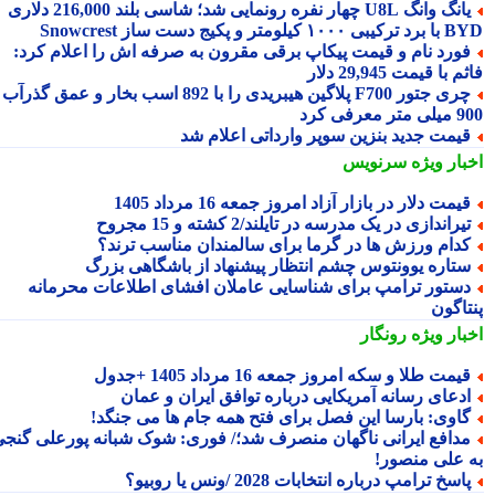
یانگ وانگ U8L چهار نفره رونمایی شد؛ شاسی بلند 216,000 دلاری
۱ کیلومتر و پکیج دست ساز Snowcrest
ورد نام و قیمت پیکاپ برقی مقرون به صرفه اش را اعلام کرد:
 با قیمت 29,945 دلار
چری جتور F700 پلاگین هیبریدی را با 892 اسب بخار و عمق گذرآب
 معرفی کرد
یمت جدید بنزین سوپر وارداتی اعلام شد
بار ویژه
سرنویس
یمت دلار در بازار آزاد امروز جمعه 16 مرداد 1405
یراندازی در یک مدرسه در تایلند/2 کشته و 15 مجروح
دام ورزش ها در گرما برای سالمندان مناسب ترند؟
تاره یوونتوس چشم انتظار پیشنهاد از باشگاهی بزرگ
ستور ترامپ برای شناسایی عاملان افشای اطلاعات محرمانه
تاگون
بار ویژه
رونگار
یمت طلا و سکه امروز جمعه 16 مرداد 1405 +جدول
دعای رسانه آمریکایی درباره توافق ایران و عمان
اوی: بارسا این فصل برای فتح همه جام ها می جنگد!
دافع ایرانی ناگهان منصرف شد؛/ فوری: شوک شبانه پورعلی گنجی
 علی منصور!
اسخ ترامپ درباره انتخابات 2028 /ونس یا روبیو؟