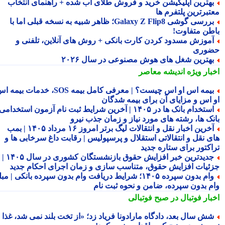
هترین اپلیکیشن خرید و فروش طلای آب شده + راهنمای انتخاب
تبرترین پلتفرم ها
بررسی گوشی Galaxy Z Flip8؛ ظاهر شبیه به نسخه قبلی اما با
طن متفاوت!
موزش مسدود کردن کارت بانکی + روش های آنلاین، تلفنی و
وری
هترین شغل های هوش مصنوعی در سال ۲۰۲۶
بار ویژه
اندیشه معاصر
بیمه اس او اس چیست؟ | معرفی کامل بیمه SOS، خدمات بیمه اس
 اس و مزایای آن برای بیمه شدگان
استخدام بانک ها در ۱۴۰۵ | آخرین شرایط ثبت نام آزمون استخدامی
نک ها، رشته های مورد نیاز و زمان جذب نیرو
آخرین اخبار نقل و انتقالات لیگ برتر امروز ۱۶ مرداد ۱۴۰۵ | بمب
ی نقل و انتقالاتی استقلال و پرسپولیس | رقابت داغ سرخابی ها و
اکتور برای ستاره جدید
جدیدترین خبر افزایش حقوق بازنشستگان کشوری در سال ۱۴۰۵ |
ئیات افزایش حقوق، متناسب سازی و زمان اجرای احکام جدید
وام بدون سپرده ۱۴۰۵؛ شرایط دریافت وام بدون سپرده بانکی | مبلغ
م بدون سپرده، ضامن و نحوه ثبت نام
بار فوتبال در صبح فوتبالی
ش سال بعد، دادگاه مارادونا فریاد زد؛ «از تخت بلند نمی شد، غذا