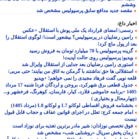
شم
قصد جدید مدافع سابق پرسپولیس مشخص شد
ار داغ:
سمی| امضای قرارداد یک ملی پوش با استقلال +عکس
امین رضاییان در پرسپولیس؟ بیشعور است!/ لوگوی استقلال را
 از پول ماچ کرد!
ینه پرسپولیس با 70 میلیارد تومان به فروش رسید
یدیو| پرسپولیس روی حالت آپدیت!
ستوری رامین رضاییان بعد جدایی از استقلال وایرال شد
ستقلالی ها حق نداشتند با گرمکن به اتاق من بیایند؛ حتی مربی/
ه نویی گفت فرهاد مجیدی را نمی خواهم! +ویدیو
جدول قطعی برق شهرکرد، بروجن و لردگان فردا شنبه 17 مرداد
1405 +برنامه خاموشی فلارد، کیار، فارسان، کوهرنگ، فرخشهر و...
ارمحال و بختیاری )
شنامه فروش اقساطی لوکانو L7 و لوکانو L8 (مرداد 1405)
مام جمعه کرج: تعلل در اجرای قوانین عفاف و حجاب قابل قبول
ست
وق تخصص نوزادان: شیر مادر برترین تغذیه برای نوزاد است
مان پخش سریال «روشنایی شب» مشخص شد