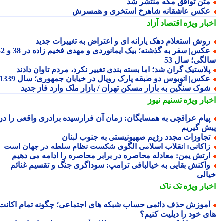
تن توافق مکه منتشر شد
کس عاشقانه شاهرخ استخری و همسرش
بار ویژه
اقتصاد آزاد
وش استعلام دهک یارانه ای و اعتراض به تغییرات جدید
عکس| سفر به گذشته؛ بیک ایمانوردی و مهدی فخیم زاده در 38 و 32
لگی؛ سال 53
لاستیک گران شد؛ اما بسته بندی تغییر نکرد، مردم تاوان دادند
کس| اتوبوس دو طبقه پارک رویال در خیابان جمهوری؛ سال 1339
وک سنگین به بازار مسکن تهران / بازار ملک وارد فاز جدید
بار ویژه
تسنیم نیوز
یام عراقچی به همسایگان: زمان آن فرارسیده برادری واقعی را در
ش گیریم
جاوزات مجدد رژیم صهیونیستی به جنوب لبنان
اکانی: انقلاب اسلامی الگوی شکست نظام سلطه در جهان است
رتش یمن: معادله محاصره در برابر محاصره را ادامه می دهیم
اکنش بقایی به خیالبافی ترامپ: سوداگری جنگ و تقسیم غنائم
الی
بار ویژه
تک ناک
موزش حذف دائمی حساب شبکه های اجتماعی؛ چگونه تمام اکانت
ی خود را دیلیت کنیم؟