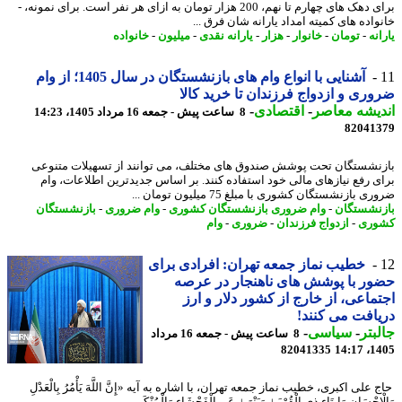
برای دهک های چهارم تا نهم، 200 هزار تومان به ازای هر نفر است. برای نمونه، -
واده های کمیته امداد یارانه شان فرق ...
نه
-
تومان
-
خانوار
-
هزار
-
یارانه نقدی
-
میلیون
-
خانواده
آشنایی با انواع وام های بازنشستگان در سال 1405؛ از وام
ری و ازدواج فرزندان تا خرید کالا
یشه معاصر
-
اقتصادی
-
8 ساعت پیش - جمعه 16 مرداد 1405، 14:23
82041
نشستگان تحت پوشش صندوق های مختلف، می توانند از تسهیلات متنوعی
ی رفع نیازهای مالی خود استفاده کنند. بر اساس جدیدترین اطلاعات، وام
 بازنشستگان کشوری با مبلغ 75 میلیون تومان ...
نشستگان
-
وام ضروری بازنشستگان کشوری
-
وام ضروری
-
بازنشستگان
وری
-
ازدواج فرزندان
-
ضروری
-
وام
خطیب نماز جمعه تهران: افرادی برای
ر با پوشش های ناهنجار در عرصه
ماعی، از خارج از کشور دلار و ارز
افت می کنند!
بتر
-
سیاسی
-
8 ساعت پیش - جمعه 16 مرداد
82041335
1405
علی اکبری، خطیب نماز جمعه تهران، با اشاره به آیه «إِنَّ اللَّهَ یَأْمُرُ بِالْعَدْلِ