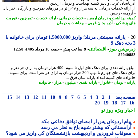
بایجان غربی و دبیر کمیته بهداشت و درمان اربعین
از ارائه خدمات درمانی به سه هزار و 49 زائر در مرزهای تمرچین و بازرگان خبر داد.
ومیه - رییس ...
ته بهداشت و درمان اربعین
-
خدمات درمانی
-
ارائه خدمات
-
تمرچین
-
فوریت
 پزشکی
-
آذربایجان غربی
-
بهداشت و درمان
یارانه معیشتی مرداد؛ واریز 1,5000,000 تومان برای خانواده با
نویس نیوز
-
اقتصادی
-
9 ساعت پیش - جمعه 16 مرداد 1405، 12:58
82040
مبلغ یارانه نقدی برای دهک های اول تا سوم، 400 هزار تومان به ازای هر نفر و
برای دهک های چهارم تا نهم، 200 هزار تومان به ازای هر نفر است. برای نمونه، -
واده های کمیته امداد یارانه شان فرق ...
نه
-
تومان
-
خانوار
-
یارانه نقدی
-
میلیون
-
هزار
-
خانواده
حه بعد
1
2
3
4
5
6
7
8
9
10
11
12
13
14
15
20
19
18
17
بار ویژه
روز نو
یام اردوغان پس از امضای توافق دفاعی مکه
رامستانی که بیشتر شبیه باغ به نظر می رسد
عوقات فروردین و اردیبهشت بازنشستگان کی واریز می شود؟