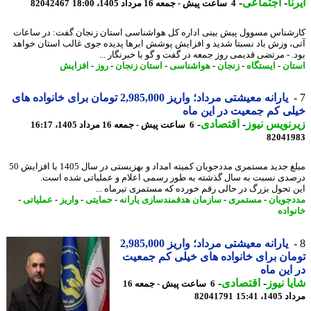
ا
-
اجتماعی
-
4 ساعت پیش - جمعه 16 مرداد 1405، 18:00
82042467
شناس مسوول پیش بینی اداره کل هواشناسی استان زنجان گفت: در ساعات
، وزش باد نسبتا شدید و افزایش پوشش ابرها پدیده جوی غالب استان خواهد
. - مرتضی قدیمی روز جمعه در گفت و گو با خبرنگار ...
ان
-
ایستگاه
-
زنجان
-
هواشناسی
-
استان زنجان
-
روز
-
افزایش
یارانه معیشتی مرداد؛ واریز 2,985,000 تومان برای خانواده های
ی کم جمعیت در این ماه
نویس نیوز
-
اقتصادی
-
6 ساعت پیش - جمعه 16 مرداد 1405، 16:17
82041
مبلغ جدید مستمری مددجویان کمیته امداد و بهزیستی در سال 1405 با افزایش 50
دی نسبت به سال گذشته به طور رسمی اعلام و عملیاتی شده است.
 تحول بزرگ در حالی رقم خورده که مستمری تیرماه ...
جویان
-
مستمری
-
سازمان هدفمندسازی یارانه
-
حمایتی
-
واریز
-
عملیاتی
-
واده
یارانه معیشتی مرداد؛ واریز 2,985,000
ان برای خانواده های خیلی کم جمعیت
این ماه
ا نیوز
-
اقتصادی
-
6 ساعت پیش - جمعه 16
1، 15:41
82041791