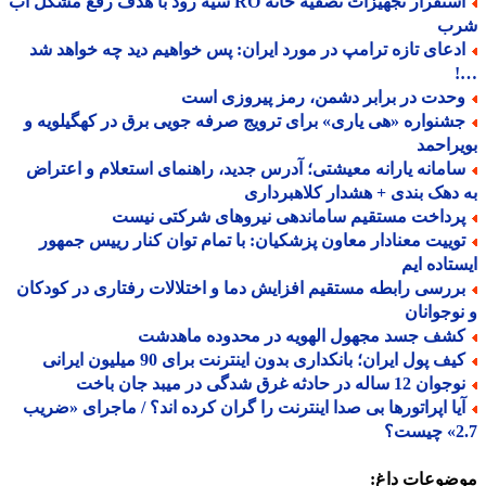
استقرار تجهیزات تصفیه خانه RO سیه رود با هدف رفع مشکل آب
ب
دعای تازه ترامپ در مورد ایران: پس خواهیم دید چه خواهد شد
حدت در برابر دشمن، رمز پیروزی است
شنواره «هی یاری» برای ترویج صرفه جویی برق در کهگیلویه و
راحمد
امانه یارانه معیشتی؛ آدرس جدید، راهنمای استعلام و اعتراض
دهک بندی + هشدار کلاهبرداری
رداخت مستقیم ساماندهی نیروهای شرکتی نیست
وییت معنادار معاون پزشکیان: با تمام توان کنار رییس جمهور
تاده ایم
ررسی رابطه مستقیم افزایش دما و اختلالات رفتاری در کودکان
وجوانان
شف جسد مجهول الهویه در محدوده ماهدشت
ف پول ایران؛ بانکداری بدون اینترنت برای 90 میلیون ایرانی
ن 12 ساله در حادثه غرق شدگی در میبد جان باخت
یا اپراتورها بی صدا اینترنت را گران کرده اند؟ / ماجرای «ضریب
ت؟
ضوعات داغ: