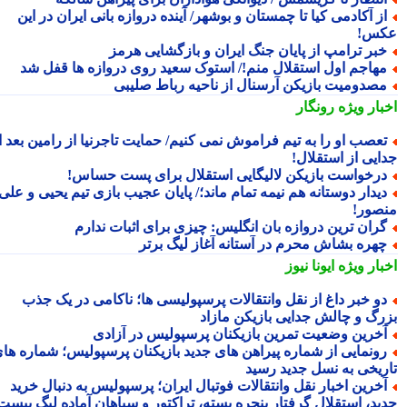
ز آکادمی کیا تا چمستان و بوشهر/ آینده دروازه بانی ایران در این
س!
بر ترامپ از پایان جنگ ایران و بازگشایی هرمز
هاجم اول استقلال منم!/ استوک سعید روی دروازه ها قفل شد
صدومیت بازیکن آرسنال از ناحیه رباط صلیبی
بار ویژه
رونگار
عصب او را به تیم فراموش نمی کنیم/ حمایت تاجرنیا از رامین بعد از
ایی از استقلال!
رخواست بازیکن لالیگایی استقلال برای پست حساس!
یدار دوستانه هم نیمه تمام ماند؛/ پایان عجیب بازی تیم یحیی و علی
صور!
ران ترین دروازه بان انگلیس: چیزی برای اثبات ندارم
هره بشاش محرم در آستانه آغاز لیگ برتر
بار ویژه
ایونا نیوز
و خبر داغ از نقل وانتقالات پرسپولیسی ها؛ ناکامی در یک جذب
رگ و چالش جدایی بازیکن مازاد
خرین وضعیت تمرین بازیکنان پرسپولیس در آزادی
ونمایی از شماره پیراهن های جدید بازیکنان پرسپولیس؛ شماره های
ریخی به نسل جدید رسید
خرین اخبار نقل وانتقالات فوتبال ایران؛ پرسپولیس به دنبال خرید
ید، استقلال گرفتار پنجره بسته، تراکتور و سپاهان آماده لیگ بیست