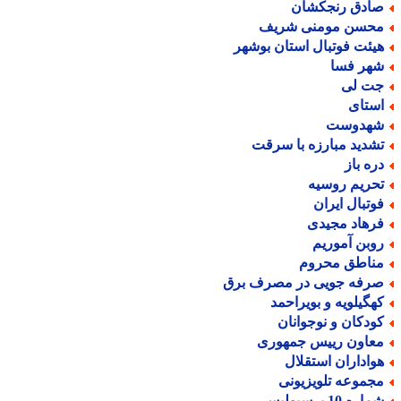
ادق رنجکشان
حسن مومنی شریف
یئت فوتبال استان بوشهر
هر فسا
ت لی
ستای
هدوست
شدید مبارزه با سرقت
ره باز
حریم روسیه
وتبال ایران
رهاد مجیدی
وبن آموریم
ناطق محروم
رفه جویی در مصرف برق
هگیلویه و بویراحمد
ودکان و نوجوانان
عاون رییس جمهوری
واداران استقلال
جموعه تلویزیونی
اره 10 پرسپولیس