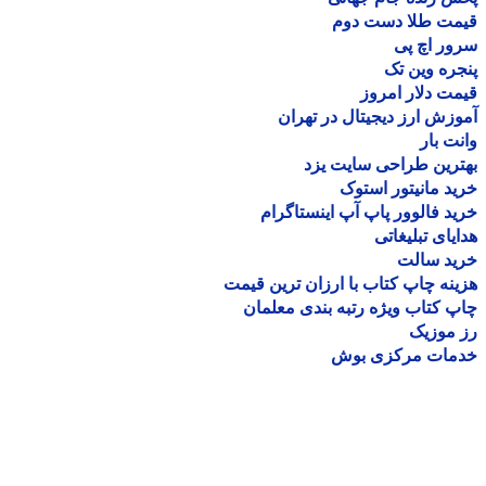
مت طلا دست دوم
ر اچ پی
ره وین تک
ت دلار امروز
زش ارز دیجیتال در تهران
ت بار
رین طراحی سایت یزد
د مانیتور استوک
د فالوور پاپ آپ اینستاگرام
یای تبلیغاتی
ید سالت
نه چاپ کتاب با ارزان ترین قیمت
 کتاب ویژه رتبه بندی معلمان
موزیک
مات مرکزی بوش