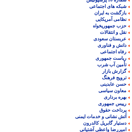
بکه های اجتماعی
ازگشت به ایران
ظامی آمریکایی
زب جمهوریخواه
قل و انتقالات
ربستان سعودی
انش و فناوری
فاه اجتماعی
یاست جمهوری
أمین آب شرب
زارش بازار
رویج فرهنگ
سن عابدینی
عاون سیاسی
هره برداری
ییس جمهوری
رداخت حقوق
تش نشانی و خدمات ایمنی
ستیار گابریل کالدرون
میررضا واعظی آشتیانی