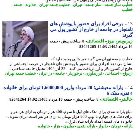
إِحْسَانِ وَإِیتَاءِ ذِی الْقُرْبَیٰ وَیَنْهَیٰ عَنِ الْفَحْشَاءِ وَالْمُنْکَرِ ...
ب نماز جمعه
-
نماز جمعه
-
تهران
-
خطیب جمعه تهران
-
خداوند
-
جمعه
-
یب
برخی افراد برای حضور با پوشش های
نجار در جامعه از خارج از کشور پول می
ند
نویس نیوز
-
اقتصادی
-
8 ساعت پیش - جمعه
82041265
ب جمعه تهران می گوید خبر هایی وجود دارد که
ن می دهد افرادی برای حضور با پوشش های ناهنجار در عرصه اجتماعی از
ز کشور دلار و ارز دریافت می کنند. - 22 آذر 1404 تحلیل جامعه شناختی ...
واج
-
اجتماعی
-
فرزندآوری
-
برخوردار
-
جامعه
-
در ایران
-
خطیب جمعه تهران
یارانه معیشتی؛ 20 مرداد واریز 1,6000,000 تومان برای خانواده
بتر
-
اقتصادی
-
8 ساعت پیش - جمعه 16 مرداد 1405، 14:02
82041264
مبلغ یارانه نقدی برای دهک های اول تا سوم، 400 هزار تومان به ازای هر نفر و
برای دهک های چهارم تا نهم، 200 هزار تومان به ازای هر نفر است. برای نمونه، -
واده های کمیته امداد یارانه شان فرق ...
نه
-
تومان
-
خانوار
-
یارانه نقدی
-
میلیون
-
هزار
-
خانواده