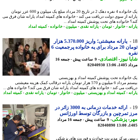
یک خانواده 4 نفره دهک 2 در تاریخ 20 مرداد مبلغ یک مییلون و 600 عزر تومان
انه از سوی دولت دریافت می کند - خانواده های کمیته امداد یارانه شان فرق می
؟ خانواده های تحت پوشش کمیته امداد ...
نه
-
خانوار
-
تومان
-
یارانه نقدی
-
میلیون
-
خانواده
-
کمیته امداد
یارانه معیشتی؛ واریز 5.370.000 هزار
تومان 20 مرداد برای یه خانواده پرجمعیت 6
ه
ا نیوز
-
اقتصادی
-
9 ساعت پیش - جمعه 16
1، 13:06
82040930
خانواده تحت پوشش کمیته امداد و بهزیستی
بیستم مرداد 6 میلیون و 570 هزار تومان یارانه درقالب کمک هزینه معیشتی
افت می کند - خانواده های کمیته امداد یارانه شان فرق می کند؟ خانواده های ...
نه
-
کمیته امداد و بهزیستی
-
میلیون
-
خانوار
-
تومان
-
یارانه نقدی
-
کمیته امداد
ارائه خدمات درمانی به 3000 زائر در
 تمرچین و بازرگان توسط اورژانس
ر
-
پزشکی
-
9 ساعت پیش - جمعه 16 مرداد
82040890
1405
س مرکز مدیریت حوادث و فوریت های پزشکی