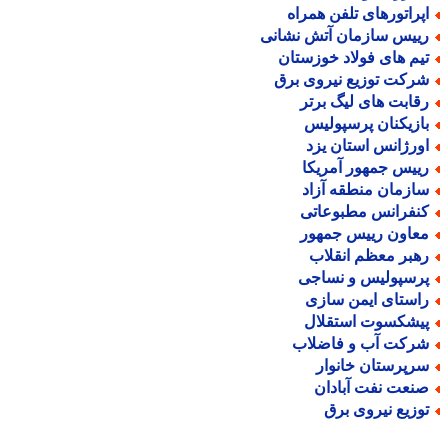
پراتورهای تلفن همراه
ییس سازمان آتش نشانی
یم های فولاد خوزستان
رکت توزیع نیروی برق
قابت های لیگ برتر
ازیکنان پرسپولیس
ورژانس استان یزد
ییس جمهور آمریکا
ازمان منطقه آزاد
نفرانس مطبوعاتی
عاون رییس جمهور
هبر معظم انقلاب
رسپولیس و نساجی
استای ایمن سازی
یشکسوت استقلال
رکت آب و فاضلاب
رپرستان خانوار
نعت نفت آبادان
وزیع نیروی برق