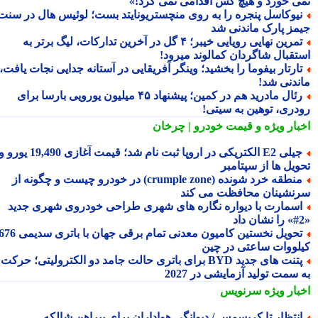
ی خورد و هیچ کس اقدامی نمی کرد!»
یوکاسل پنجره را به روی منچستریونایتد بست؛ لوئیس هال در سنت
مز پارک ماندنی شد
تمرین نهایی رویایی خیبر؛ ۴ گل در آخرین تدارکات، لیگ برتر به
تقبال شاگردان کمالوند میرود!
ارتار بیفوما را بخشید؛ وینگر آفریقایی در آستانه جدایی نجات یافت،
ندنی شد!
رئال مادرید هم در کمین؛ پیشنهاد ۴۵ میلیون یورویی بارسا برای
دری، توهین به سیتی!
بار ویژه
و قیمت خودرو | چرخان
جیلی E2 الکتریکی در اروپا ثبت نام شد؛ قیمت آغازی 19,490 یورو و
ویل ها از سپتامبر
منطقه خرد شونده (crumple zone) در خودرو چیست و چگونه از
نشینان محافظت می کند
سمارت با دیواره نگاره های شهری طراحی خودروی شهری جدید
تحویل نخستین کامیون معدنی تمام برقی جهان با باتری سدیمی 676
لووات ساعتی در چین
پتنت های جدید BYD برای باتری حالت جامد دو الکترولیتی؛ حرکت
سمت تولید آزمایشی در 2027
بار ویژه
سرنویس
نتظار تا کریسمس / دیوانگی هواداران برای پیراهن شالکه