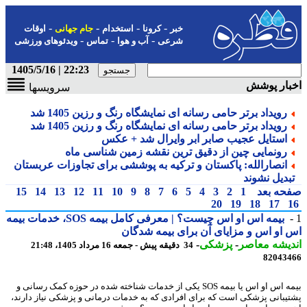
-
-
-
-
خبر
کرونا
استخدام
جام جهانی
اوقات
-
-
-
شرعی
آب و هوا
تماس
ویدئوهای ورزشی
22:23 | 1405/5/16
بار پوشش
سرویسها
رویداد برتر حامی رسانه ای نمایشگاه رنگ و رزین 1405 شد
رویداد برتر حامی رسانه ای نمایشگاه رنگ و رزین 1405 شد
استایل عجیب صابر ابر وایرال شد + عکس
رونمایی چین از دقیق ترین نقشه زمین شناسی ماه
انصارالله: پاکستان و ترکیه به پوششی برای تجاوزات عربستان
بدیل نشوند
حه بعد
1
2
3
4
5
6
7
8
9
10
11
12
13
14
15
20
19
18
17
بیمه اس او اس چیست؟ | معرفی کامل بیمه SOS، خدمات بیمه
او اس و مزایای آن برای بیمه شدگان
یشه معاصر
-
پزشکی
-
34 دقیقه پیش - جمعه 16 مرداد 1405، 21:48
82043
بیمه اس او اس یا بیمه SOS یکی از خدمات شناخته شده در حوزه کمک رسانی و
یبانی پزشکی است که برای افرادی که به خدمات درمانی و پزشکی نیاز دارند،