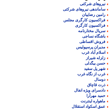
یروهای شرکتی
اماندهی نیروهای شرکتی
امین رضاییان
راکسیون کارگری مجلس
راکسیون کارگری
ریال مختارنامه
اشگاه نساجی
روش اقساطی
دیران پرسپولیس
سلام آباد غرب
لزله شیراز
سن بیگدلی
هر پل سفید
رب از نگاه غرب
وسال
رت قاچاق
ادسرای ویژه انفال
مید مهرآرا
اهواره اینترنت
مق اسکواد استقلال