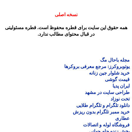
نسخه اصلی
مه حقوق این سایت برای قطره محفوظ است. قطره مسئولیتی
در قبال محتوای مطالب ندارد.
ه باحال مگ
وبروکرز: مرجع معرفی بروکرها
د شلوار جین زنانه
مت گوشی
ان پدیا
احی سایت در مشهد
 نوزاد
لود تلگرام و تلگرام طلایی
د ممبر تلگرام بدون ریزش
اری
شگاه لوله و اتصالات
 زنده جام جهانی