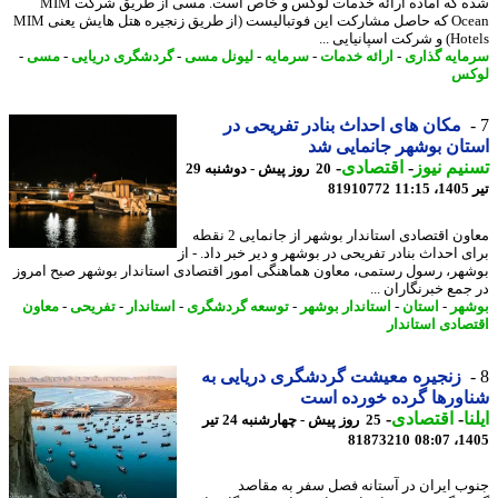
شده که آماده ارائه خدمات لوکس و خاص است. مسی از طریق شرکت MIM
Ocean که حاصل مشارکت این فوتبالیست (از طریق زنجیره هتل هایش یعنی MIM
ت اسپانیایی ...
ایه گذاری
-
ارائه خدمات
-
سرمایه
-
لیونل مسی
-
گردشگری دریایی
-
مسی
-
کس
مکان های احداث بنادر تفریحی در
ان بوشهر جانمایی شد
یم نیوز
-
اقتصادی
-
20 روز پیش - دوشنبه 29
1
81910772
معاون اقتصادی استاندار بوشهر از جانمایی 2 نقطه
ی احداث بنادر تفریحی در بوشهر و دیر خبر داد. - از
هر، رسول رستمی، معاون هماهنگی امور اقتصادی استاندار بوشهر صبح امروز
جمع خبرنگاران ...
هر
-
استان
-
استاندار بوشهر
-
توسعه گردشگری
-
استاندار
-
تفریحی
-
معاون
صادی استاندار
زنجیره معیشت گردشگری دریایی به
ورها گرده خورده است
ا
-
اقتصادی
-
25 روز پیش - چهارشنبه 24 تیر
81873210
1405
ب ایران در آستانه فصل سفر به مقاصد