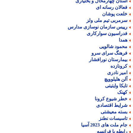
ستان چهارمحال و بختیاری
عالان رسانه ای
لعت پوشان
رمربی تیم ملی ولز
ییس سازمان نوسازی مدارس
دراسیون سوارکاری
مدا
حمود شالویی
رهنگ سرای سرو
یمارستان نورافشار
رونازده
میر نادری
لن هلیلوویچ
ایکا وایتیتی
هنک
طر شیوع کرونا
رایط اقتصادی
سته معیشتی
اسیسات نطنز
م ملت های 2023 آسیا
ابطه با فرانسه