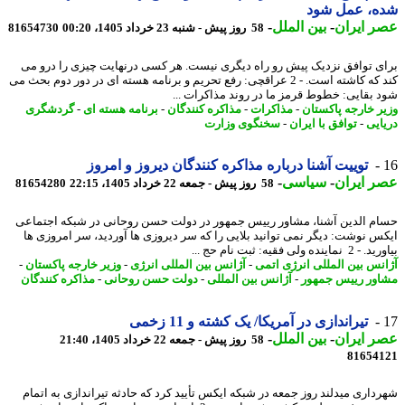
ه، عمل شود
 ایران
-
بین الملل
-
58 روز پیش - شنبه 23 خرداد 1405، 00:20
81654730
ی توافق نزدیک پیش رو راه دیگری نیست. هر کسی درنهایت چیزی را درو می
کند که کاشته است. - 2 عراقچی: رفع تحریم و برنامه هسته ای در دور دوم بحث می
 بقایی: خطوط قرمز ما در روند مذاکرات ...
ر خارجه پاکستان
-
مذاکرات
-
مذاکره کنندگان
-
برنامه هسته ای
-
گردشگری
ایی
-
توافق با ایران
-
سخنگوی وزارت
توییت آشنا درباره مذاکره کنندگان دیروز و امروز
 ایران
-
سیاسی
-
58 روز پیش - جمعه 22 خرداد 1405، 22:15
81654280
م الدین آشنا، مشاور رییس جمهور در دولت حسن روحانی در شبکه اجتماعی
س نوشت: دیگر نمی توانید بلایی را که سر دیروزی ها آوردید، سر امروزی ها
اینده ولی فقیه: ثبت نام حج ...
نس بین المللی انرژی اتمی
-
آژانس بین المللی انرژی
-
وزیر خارجه پاکستان
-
ور رییس جمهور
-
آژانس بین المللی
-
دولت حسن روحانی
-
مذاکره کنندگان
تیراندازی در آمریکا/ یک کشته و 11 زخمی
 ایران
-
بین الملل
-
58 روز پیش - جمعه 22 خرداد 1405، 21:40
81654
داری میدلند روز جمعه در شبکه ایکس تأیید کرد که حادثه تیراندازی به اتمام