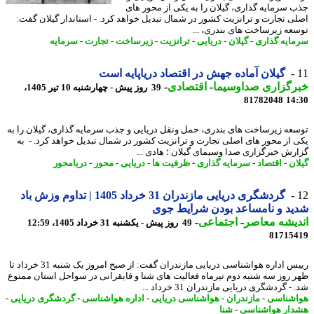
 سرمایه گذاری، گیلان را به یکی از محور های
ی تجارت و ترانزیت کشور در شمال تبدیل خواهد کرد. - استاندار گیلان گفت:
عه زیرساخت های بندری، ...
ایه گذاری
-
گیلان
-
دریایی
-
ترانزیت
-
زیرساخت
-
تجارت
-
سرمایه
گیلان آماده جهش در اقتصاد دریاپایه است
رگزاری صداوسیما
-
اقتصادی
-
39 روز پیش - چهارشنبه 10 تیر 1405،
81782048
14
عه زیرساخت های بندری، حمل ونقل دریایی و جذب سرمایه گذاری، گیلان را به
 از محور های اصلی تجارت و ترانزیت کشور در شمال تبدیل خواهد کرد. - به
رش خبرگزاری صدا وسیمای گیلان ؛ هادی ...
ان
-
اقتصاد
-
سرمایه گذاری
-
ظرفیت ها
-
دریایی
-
محور
-
دریامحور
گردشگری دریایی مازندران 31 خرداد 1405 | تداوم وزش باد
د و نامساعد بودن شرایط جوی
یشه معاصر
-
اجتماعی
-
49 روز پیش - یکشنبه 31 خرداد 1405، 12:59
81715
رییس اداره هواشناسی دریایی مازندران گفت: از صبح امروز یک شنبه 31 خرداد تا
 روز سه شنبه دوم تیرماه فعالیت های شنا و قایقرانی در سواحل استان ممنوع
- گردشگری دریایی مازندران 31 خرداد ...
شناسی
-
مازندران
-
هواشناسی دریایی
-
اداره هواشناسی
-
گردشگری دریایی
-
ار هواشناسی
-
شنا