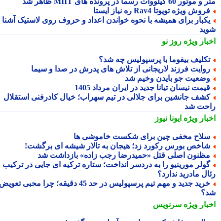
ور 60 کیلووات رسماً در پرونده های MIIT ظاهر شد
روش ویژه تویوتا Rav4 ره نیاز ایستا
کبار برای همیشه با نحوه خواندن اعداد و حروف روی لاستیک آشنا
ید
بار ویژه
روز نو
کلیف بیفوما با پرسپولیس چه شد؟
وایت فرزند لاریجانی از تلاش های پدرش در صدا و سیما
ضعیت جو بایدن وخیم شد
یمت نیسان تیانا جدید در ایران مرداد 1405
شف جانشین برای جلالی در تیم سهراب؛ خیال کادرفنی استقلال
حت شد
بار ویژه
ایونا نیوز
لاح مخفی چین برای شکست خاموشی ها
اخص بورس رکورد زد؛ هیجان به تالار شیشه ای برگشت!
ظنون اصلی قتل «حمیدرضا رجب زاده» بازداشت شد
ولر مورینیو را به دردسر انداخت؛ ستاره ترکیه ای جایی در ترکیب
ال مادرید ندارد؟
خرید جدید و مهم تیم پرسپولیس در حد 45 دقیقه؛ چرا محبی تعویض
؟
بار ویژه
سرنویس