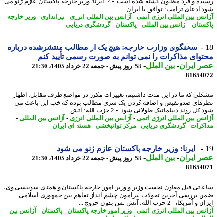
رسیده و فرد مظنون کشته شده است. - 2 ایرنا: وزیر خارجه پاکستان عازم ژنو می
 ادعای ترامپ: توافق با ایران ...
نس بین المللی انرژی اتمی
-
آژانس بین المللی انرژی
-
تیراندازی
-
وزیر خارجه
ستان
-
آژانس بین المللی
-
پاکستان
-
گردشگری دریایی
سخنگوی وزارت خارجه: هیچ یک از مطالب منتشرشده درباره
وای مذاکرات را نمی توانم به صورت رسمی تأیید کنم
 ایران
-
بین الملل
-
58 روز پیش - جمعه 22 خرداد 1405، 21:30
81654
لی که ما در این مدت داشتیم، تغییرات مکرر در مواضع طرف مقابل، اظهار
های ضدونقیض و اضافه کردن یک سری مطالب بوده که خب این باعث می
ل روند دیپلماتیک طولانی شود. - 2 حزب الله: آتش ...
نس بین المللی انرژی اتمی
-
آژانس بین المللی انرژی
-
آژانس بین المللی
-
کرات
-
گردشگری دریایی
-
مرکز توانبخشی
-
هسته ای ایران
ایرنا: وزیر خارجه پاکستان عازم ژنو می شود
 ایران
-
بین الملل
-
58 روز پیش - جمعه 22 خرداد 1405، 21:30
81654
اتی قبل معاون نخست وزیر و وزیر امور خارجه پاکستان و همتای سوییسی وی،
 بررسی آخرین تحولات پیرامون چشم انداز تفاهم بین جمهوری اسلامی
ریکا، - 2 حزب الله: آتش بس بدون خروج ...
نس بین المللی انرژی اتمی
-
وزیر امور خارجه پاکستان
-
پاکستان
-
آژانس بین