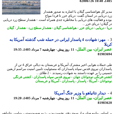
82006726
1405
ر کل هواشناسی گیلان با اشاره به صدور هشدار
 دریایی در استان گفت: دریای خزر تا فردا مواج
ه و فعالیت های دریایی با مخاطره جدی همراه است. - هشدار سطح زرد دریایی
یلان؛ دریای خزر ...
-
دریایی
-
دریای خزر
-
هواشناسی گیلان
-
هشدار سطح زرد
-
هشدار
-
گیلان
مهر: شهادت 4 پاسدار ایرانی در حمله شب گذشته آمریکا به
لا
 ایران
-
بین الملل
-
11 روز پیش - چهارشنبه 7 مرداد 1405، 19:35
81983
طی حملات هوایی اخیر مشترک آمریکا و عربستان به دیالی عراق 4 تن از
داران نیروی قدس سپاه پاسداران که مسئولیت تامین امنیت مراسم اربعین
ی را بر عهده داستند به شهادت رسیدند. - 2 طلای ...
ی فرنگی نوجوانان جهان
-
نیروی قدس سپاه پاسداران
-
کشتی فرنگی
وانان
-
آمریکا
-
پاسدار
-
پاسداران
-
آمریکا و عربستان
دیدار نتانیاهو با وزیر جنگ آمریکا
 ایران
-
بین الملل
-
11 روز پیش - چهارشنبه 7 مرداد 1405، 19:20
81983
اساس بیانیه صادره از سوی دفتر نخست وزیر رژیم صهیونیستی، بنیامین نتانیاهو