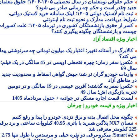
حکم حقوقی نومعلمان در سال تحصیلی ۱۴۰۵-۱۴۰۶؛ حقوق معلمان
ید چقدر است و حکم چه زمانی صادر می شود؟
ثبت نام لاستیک دولتی ۱۴۰۵؛ لینک سامانه خرید لاستیک دولتی،
ایط دریافت، مدارک و نحوه ثبت نام اینترنتی
کسر از حقوق بازنشستگان کشوری در تیرماه ۱۴۰۵؛ علت کسورات
ست و بازنشستگان چگونه پیگیری کنند؟
بار ویژه
اقتصاد آزاد
الابرگ در آستانه تغییر؛ اعتبار یک میلیون تومانی چه سرنوشتی پیدا
 کند؟
عکس| سفر زمان؛ چهره فتحعلی اویسی در 45 سالگی در یک فیلم؛
 69
اردات خودرو گران تر شد/ جهش گواهی اسقاط و محدودیت جدید
 مناطق آزاد
عکس| سفر به گذشته؛ آفرین عبیسی در 19 سالگی و در دومین
ربه بازیگری اش؛ سال 49
یست قیمت اجاره مسکن در جوادیه + جدول مردادماه 1405
بار ویژه
و قیمت خودرو | چرخان
گونه محل اتصال بدنه و برق دزدی خودرو را پیدا و رفع کنیم
نیسان NX7 پلاگین هیبرید با باتری 40.95 کیلووات ساعتی و برد برقی
 معرفی شد
Smart #2؛ میکرو-برقی دو نفره جیلی و مرسدس با طول تنها 2.75