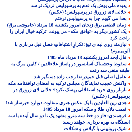
دیده ملی پوش یک قدم به پرسپولیس نزدیک تر شد
لالی لای زرورق در پرسپولیس! (عکس)
عدا می گویم چرا به پرسپولیس نرفتم
ان قطعی برق زنجان امروز یکشنبه 18 مرداد (خاموشی برق)
ک کشور دیگر به «توافق مکه» می پیوندد| ترکیه خیال ایران را
حت کرد
یازمند روی لبه ی تیغ؛ تکرارِ اشتباهاتِ فصل قبل در بازی با
مینیوم!
ل ابجد امروز یکشنبه 18 مرداد ماه 1405
قوط وحشتناک آسانسور در پاساژ علاءالدین / کابین مرگ به
قه منفی سه رفت
امل اصلی قتل حمیدرضا رجب زاده دستگیر شد
اکنش عجیب نمایندگان مجلس ترکیه به امضای توافقنامه مکه
ارتار روی خرید استقلالی ریسک نکرد؛/ جلالی لای زرورق در
سپولیس! (عکس)
دی زین العابدین با یک عکس هنری متفاوت دوباره خبرساز شد!
مت دلار، طلا و سکه امروز 18 مرداد 1405
رهمندی: فاز دو خط سه مترو مشهد یک تا دو سال آینده با سه
تگاه به بهره برداری خواهد رسید
یک پروتیینی با گیلاس و شکلات