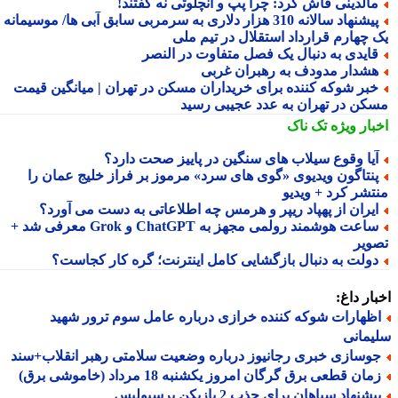
الدینی فاش کرد: چرا پپ و آنچلوتی نه گفتند!
پیشنهاد سالانه 310 هزار دلاری به سرمربی سابق آبی ها/ موسیمانه با
 چهارم قرارداد استقلال در تیم ملی
ایدی به دنبال یک فصل متفاوت در النصر
شدار مدودف به رهبران غربی
بر شوکه کننده برای خریداران مسکن در تهران | میانگین قیمت
کن در تهران به عدد عجیبی رسید
بار ویژه
تک ناک
یا وقوع سیلاب های سنگین در پاییز صحت دارد؟
نتاگون ویدیوی «گوی های سرد» مرموز بر فراز خلیج عمان را
تشر کرد + ویدیو
یران از پهپاد ریپر و هرمس چه اطلاعاتی به دست می آورد؟
ساعت هوشمند رولمی مجهز به ChatGPT و Grok معرفی شد +
ویر
ولت به دنبال بازگشایی کامل اینترنت؛ گره کار کجاست؟
ار داغ:
ظهارات شوکه کننده خرازی درباره عامل سوم ترور شهید
مانی
وسازی خبری رجانیوز درباره وضعیت سلامتی رهبر انقلاب+سند
ان قطعی برق گرگان امروز یکشنبه 18 مرداد (خاموشی برق)
شنهاد سپاهان برای جذب 2 بازیکن پرسپولیس