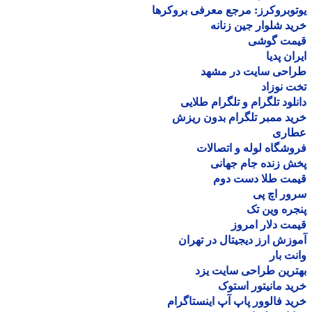
وبروکرز: مرجع معرفی بروکرها
د شلوار جین زنانه
مت گوشی
ان پدیا
احی سایت در مشهد
 نوزاد
لود تلگرام و تلگرام طلایی
د ممبر تلگرام بدون ریزش
اری
شگاه لوله و اتصالات
 زنده جام جهانی
مت طلا دست دوم
ر اچ پی
ره وین تک
ت دلار امروز
زش ارز دیجیتال در تهران
ت بار
رین طراحی سایت یزد
د مانیتور استوک
د فالوور پاپ آپ اینستاگرام