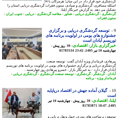
گردشگری خود قرار داد. در این میان؛ هرمزگان با 34
له مسافری، گردشگری و صیادی، ستون فقرات گردشگری دریایی استان را
یل می دهد. به گزارش خبرنگار ایلنا،
شگری
-
گردشگری دریایی
-
شناور
-
مقاصد گردشگری
-
دریایی
-
جنوب ایران
-
ن فقرات
توسعه گردشگری دریایی و برگزاری
واره های بومی در اولویت برنامه های
یسم آبادان است
گزاری بازار
-
اقتصادی
-
39 روز پیش -
10 تیر 1405، 23:42
81785534
هادی، فرماندار ویژه آبادان گفت: توسعه صنعت
شگری دریایی و برگزاری جشنواره های بومی در اولویت برنامه های توریسم
ان قرار دارد. - به خبرنگار بازار ، خسرو پیرهادی روز چهارشنبه ...
دان
-
گردشگر
-
گردشگری
-
توسعه صنعت گردشگری
-
گردشگری دریایی
-
اندار ویژه
-
برنامه
گیلان آماده جهش در اقتصاد دریاپایه
ت
ا
-
اقتصادی
-
39 روز پیش - چهارشنبه 10 تیر
81783871
1405
عه زیرساخت های بندری، حمل ونقل دریایی و