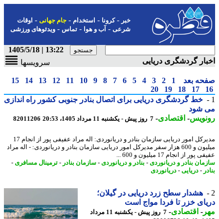
-
-
-
-
خبر
کرونا
استخدام
جام جهانی
اوقات
-
-
-
شرعی
آب و هوا
تماس
ویدئوهای ورزشی
13:22 | 1405/5/18
ار گردشگری دریایی
سرویسها
حه بعد
1
2
3
4
5
6
7
8
9
10
11
12
13
14
15
20
19
18
17
خط گردشگری دریایی برای اتصال بنادر جنوبی کشور راه اندازی
 شود
نویس
-
اقتصادی
-
7 روز پیش - یکشنبه 11 مرداد 1405، 20:53
82011206
مدیرکل امور دریایی سازمان بنادر و دریانوردی: اله مراد عفیفی پور از انجام 17
میلیون و 600 هزار سفر مدیرکل امور دریایی سازمان بنادر و دریانوردی: - اله مراد
پور از انجام 17 میلیون و 600 ...
مان بنادر و دریانوردی
-
بنادر و دریانوردی
-
سازمان بنادر
-
ترمینال مسافری
-
ر
-
دریایی
-
دریانوردی
هشدار سطح زرد دریایی در گیلان؛
ای خزر تا فردا مواج است
ر
-
اقتصادی
-
7 روز پیش - یکشنبه 11 مرداد