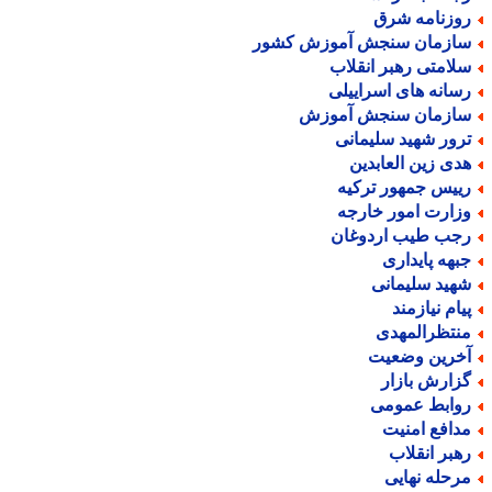
وزنامه شرق
ازمان سنجش آموزش کشور
لامتی رهبر انقلاب
سانه های اسراییلی
ازمان سنجش آموزش
رور شهید سلیمانی
دی زین العابدین
ییس جمهور ترکیه
زارت امور خارجه
جب طیب اردوغان
بهه پایداری
هید سلیمانی
یام نیازمند
نتظرالمهدی
خرین وضعیت
زارش بازار
وابط عمومی
دافع امنیت
هبر انقلاب
رحله نهایی