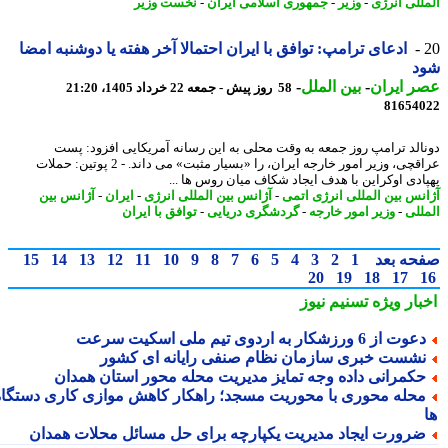
للی انرژی
-
وزیر
-
جمهوری اسلامی ایران
-
نخست وزیر
ادعای ترامپ: توافق با ایران احتمالا آخر هفته یا دوشنبه امضا
د
 ایران
-
بین الملل
-
58 روز پیش - جمعه 22 خرداد 1405، 21:20
81654
الد ترامپ روز جمعه به وقت محلی به این رسانه آمریکایی افزود: پست
عراقچی، وزیر امور خارجه ایران، را «بسیار مثبت» می داند. - 2 پوتین: حملات
ادی اوکراین با هدف ایجاد شکاف میان روس ها ...
نس بین المللی انرژی اتمی
-
آژانس بین المللی انرژی
-
ایران
-
آژانس بین
للی
-
وزیر امور خارجه
-
گردشگری دریایی
-
توافق با ایران
حه بعد
1
2
3
4
5
6
7
8
9
10
11
12
13
14
15
20
19
18
17
بار ویژه
تسنیم نیوز
وت از 6 ورزشکار به اردوی تیم ملی اسکیت سرعت
شست خبری سازمان نظام صنفی رایانه ای کشور
کمرانی داده وجه تمایز مدیریت محله محور استان همدان
حله محوری با محوریت مسجد؛ راهکار کاهش موازی کاری دستگاه
رورت ایجاد مدیریت یکپارچه برای حل مسائل محلات همدان