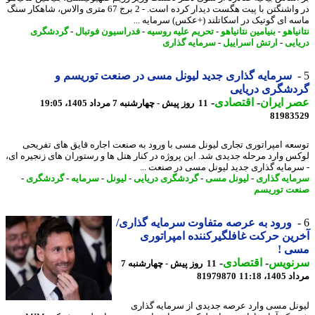
در واشنگتن با پیت هگست دیدار کرده است. - 2 برج 67 متری والاس، شاهکار سنگ
ه ای گوتیک در اسکاتلند (+عکس) سرمایه ...
یاهو
-
بنیامین نتانیاهو
-
تحریم علیه روسیه
-
فدراسیون فوتبال
-
گردشگری
ایی
-
ارتش اسراییل
-
سرمایه گذاری
سرمایه گذاری جدید لیونل مسی در صنعت توریسم و
دشگری دریایی
 ایران
-
اقتصادی
-
11 روز پیش - چهارشنبه 7 مرداد 1405، 19:05
81983
عه امپراتوری تجاری لیونل مسی با ورود به صنعت اجاره قایق های تفریحی
س وارد مرحله جدیدی شد. این پروژه در کنار هتل ها و رستوران های زنجیره ای،
رمایه گذاری جدید لیونل مسی در صنعت ...
ایه گذاری
-
لیونل مسی
-
گردشگری دریایی
-
لیونل
-
سرمایه
-
گردشگری
-
ت توریسم
ورود به عرصه متفاوت سرمایه گذاری/
ین حرکت غافلگیرکننده امپراتوری
ی !
نویس
-
اقتصادی
-
11 روز پیش - چهارشنبه 7
1، 11:18
81979870
نل مسی وارد عرصه جدیدی از سرمایه گذاری