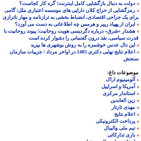
ولت به دنبال بازگشایی کامل اینترنت؛ گره کار کجاست؟
مزگشایی از حراج کلان دارایی های موسسه اعتباری ملل/ گامی
ی یک جراحی اقتصادی، انضباط بخشی به ترازنامه و مهار ناترازی
یران از پهپاد ریپر و هرمس چه اطلاعاتی به دست می آورد؟
شدار «شرق» درباره دگردیسی هویت روحانیت؛ پیوند روحانیت با
ت سیاسی، نقد درون گفتمانی را دشوار کرده است
ین دال عدس خوشمزه را به روش بوشهری ها بپزید
اعلام نتایج نهایی دکتری 1405 در اواخر مرداد / جزییات سازمان
جش
ضوعات داغ:
لومینیوم اراک
مریکا و اسراییل
ستاندار مرکزی
ین العابدین
هدی تارتار
علام نتایج
رداخت الکترونیکی
یم ملی والیبال
ازی تدارکاتی