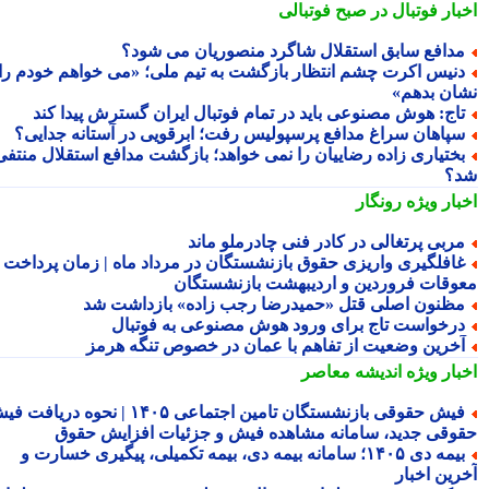
بار فوتبال در صبح فوتبالی
دافع سابق استقلال شاگرد منصوریان می شود؟
نیس اکرت چشم انتظار بازگشت به تیم ملی؛ «می خواهم خودم را
ان بدهم»
اج: هوش مصنوعی باید در تمام فوتبال ایران گسترش پیدا کند
پاهان سراغ مدافع پرسپولیس رفت؛ ابرقویی در آستانه جدایی؟
ختیاری زاده رضاییان را نمی خواهد؛ بازگشت مدافع استقلال منتفی
؟
بار ویژه
رونگار
ربی پرتغالی در کادر فنی چادرملو ماند
افلگیری واریزی حقوق بازنشستگان در مرداد ماه | زمان پرداخت
وقات فروردین و اردیبهشت بازنشستگان
ظنون اصلی قتل «حمیدرضا رجب زاده» بازداشت شد
رخواست تاج برای ورود هوش مصنوعی به فوتبال
خرین وضعیت از تفاهم با عمان در خصوص تنگه هرمز
بار ویژه
اندیشه معاصر
فیش حقوقی بازنشستگان تامین اجتماعی ۱۴۰۵ | نحوه دریافت فیش
وقی جدید، سامانه مشاهده فیش و جزئیات افزایش حقوق
بیمه دی ۱۴۰۵؛ سامانه بیمه دی، بیمه تکمیلی، پیگیری خسارت و
رین اخبار