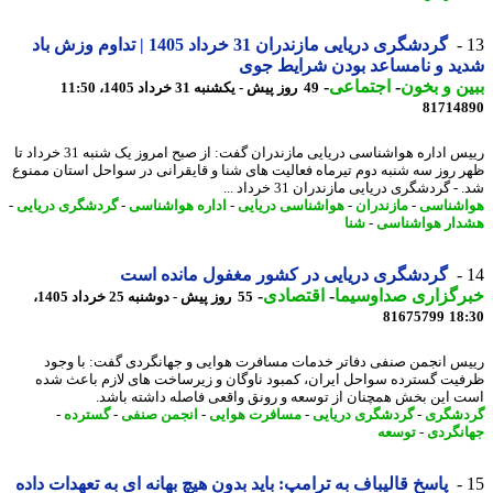
گردشگری دریایی مازندران 31 خرداد 1405 | تداوم وزش باد
د و نامساعد بودن شرایط جوی
ن و بخون
-
اجتماعی
-
49 روز پیش - یکشنبه 31 خرداد 1405، 11:50
81714
رییس اداره هواشناسی دریایی مازندران گفت: از صبح امروز یک شنبه 31 خرداد تا
 روز سه شنبه دوم تیرماه فعالیت های شنا و قایقرانی در سواحل استان ممنوع
- گردشگری دریایی مازندران 31 خرداد ...
شناسی
-
مازندران
-
هواشناسی دریایی
-
اداره هواشناسی
-
گردشگری دریایی
-
ار هواشناسی
-
شنا
گردشگری دریایی در کشور مغفول مانده است
رگزاری صداوسیما
-
اقتصادی
-
55 روز پیش - دوشنبه 25 خرداد 1405،
81675799
18
س انجمن صنفی دفاتر خدمات مسافرت هوایی و جهانگردی گفت: با وجود
یت گسترده سواحل ایران، کمبود ناوگان و زیرساخت های لازم باعث شده
 این بخش همچنان از توسعه و رونق واقعی فاصله داشته باشد.
شگری
-
گردشگری دریایی
-
مسافرت هوایی
-
انجمن صنفی
-
گسترده
-
نگردی
-
توسعه
پاسخ قالیباف به ترامپ: باید بدون هیچ بهانه ای به تعهدات داده