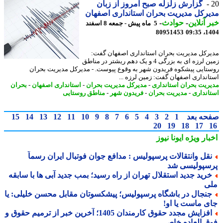
گزارش زلزله صبح امروز از زبان
رکل مدیریت بحران استانداری اصفهان
 آنلاین
-
حوادث
-
5 ماه پیش - جمعه 8 اسفند
80951453
1404
رکل مدیریت بحران استانداری اصفهان گفت:
زمین لرزه ای به بزرگی 4 و یک دهم ریشتر در مناطق
تایی پیشکوه فریدون شهر به وقوع پیوست. - مدیرکل مدیریت بحران
انداری اصفهان گفت: زمین لرزه ...
ریت بحران استانداری
-
مدیرکل مدیریت بحران
-
استانداری اصفهان
-
بحران
انداری
-
مدیریت بحران
-
فریدون شهر
-
مناطق روستایی
حه بعد
1
2
3
4
5
6
7
8
9
10
11
12
13
14
15
20
19
18
17
بار ویژه
ایونا نیوز
قل وانتقالات پرسپولیس : مدافع جوان فوتبال ایران رسماً
سپولیسی شد
رید جدید استقلال تهران از راه رسید؛ بمب جدید آبی ها با سابقه
ی
نجال در باشگاه پرسپولیس؛ پیشکسوتان مقابل محسن خلیلی: یا
ی ماست یا او!
افزایش مجدد حقوق کارمندان 1405؛ آخرین خبر از ترمیم حقوق و
ق العاده خاص