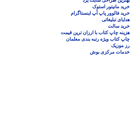
رین طراحی سایت یزد
د مانیتور استوک
د فالوور پاپ آپ اینستاگرام
یای تبلیغاتی
ید سالت
نه چاپ کتاب با ارزان ترین قیمت
 کتاب ویژه رتبه بندی معلمان
موزیک
مات مرکزی بوش