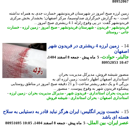
80952
ن لرزه صبح امروز در شهرستان فریدونشهر خسارت جدی به همراه نداشته
. - به گزارش خبرگزاری صداوسیما، مرکز اصفهان؛ بخشدار بخش مرکزی
نشهر گفت: در پی وقوع زلزله 4.1 ریشتری صبح امروز ...
دونشهر
-
فریدون
-
شهرستان فریدونشهر
-
صبح امروز
-
زمین لرزه
-
خسارت
ی
-
روستای
زمین لرزه 4 ریشتری در فریدون شهر
فهان
بتر
-
حوادث
-
5 ماه پیش - جمعه 8 اسفند 1404،
80952053
10
ور شیشه فروش، مدیرکل مدیریت بحران
انداری اصفهان اظهار داشت: زمین لرزه ای به
بزرگی 4 و یک دهم ریشتر ساعت 5 و 21 دقیقه صبح امروز در مناطق روستایی
کوه فریدون شهر به وقوع پیوست. - منصور ...
ریت بحران استانداری
-
فریدون شهر
-
مدیرکل مدیریت بحران
-
زمین لرزه
-
انداری اصفهان
-
بحران استانداری
-
شیشه فروش
نخست وزیر انگلیس: ایران هرگز نباید قادر به دستیابی به سلاح
ه ای باشد
 ایران
-
بین الملل
-
5 ماه پیش - جمعه 8 اسفند 1404، 10:05
80951695