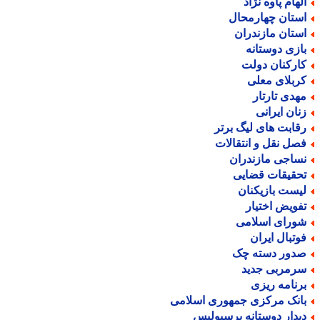
لهام پاوه نژاد
ستان چهارمحال
ستان مازندران
ازی دوستانه
ارکنان دولت
ربلای معلی
هدی تارتار
نان ایرانی
قابت های لیگ برتر
صل نقل و انتقالات
ساجی مازندران
حقیقات قضایی
یست بازیکنان
فویض اختیار
ورای اسلامی
وتبال ایران
دور دسته چک
رمربی جدید
رنامه ریزی
انک مرکزی جمهوری اسلامی
یدار دوستانه پرسپولیس