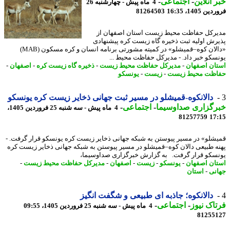
 آنلاین
-
اجتماعی
-
4 ماه پیش - چهارشنبه 26
 1405، 16:35
81264503
رکل حفاظت محیط زیست استان اصفهان از
رش اولیه ثبت ذخیره گاه زیست کره پیشنهادی
«دالان کوه–قمیشلو» در کمیته مشورتی برنامه انسان و کره مسکون (MAB)
سکو خبر داد. - مدیرکل حفاظت محیط ...
ان اصفهان
-
مدیرکل حفاظت محیط زیست
-
ذخیره گاه زیست کره
-
اصفهان
-
ظت محیط زیست
-
زیست
-
یونسکو
دالانکوه-قمیشلو در مسیر ثبت جهانی ذخایر زیست کره یونسکو
رگزاری صداوسیما
-
اجتماعی
-
4 ماه پیش - سه شنبه 25 فروردین 1405،
81257759
17
شلو» در مسیر پیوستن به شبکه جهانی ذخایر زیست کره یونسکو قرار گرفت. -
ه طبیعی دالان کوه–قمیشلو در مسیر پیوستن به شبکه جهانی ذخایر زیست کره
سکو قرار گرفت. به گزارش خبرگزاری صداوسیما،
ان اصفهان
-
یونسکو
-
زیست
-
اصفهان
-
مدیرکل حفاظت محیط زیست
-
نی
-
استان
دالانکوه؛ جاذبه ای طبیعی و شگفت انگیز
اک نیوز
-
اجتماعی
-
4 ماه پیش - سه شنبه 25 فروردین 1405، 09:55
81255