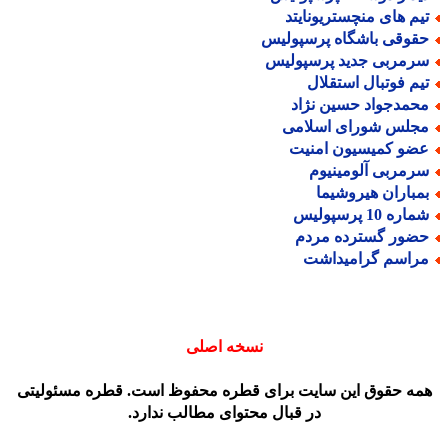
یم های منچستریونایتد
قوقی باشگاه پرسپولیس
رمربی جدید پرسپولیس
یم فوتبال استقلال
حمدجواد حسین نژاد
جلس شورای اسلامی
ضو کمیسیون امنیت
رمربی آلومینیوم
مباران هیروشیما
اره 10 پرسپولیس
ضور گسترده مردم
راسم گرامیداشت
نسخه اصلی
مه حقوق این سایت برای قطره محفوظ است. قطره مسئولیتی
در قبال محتوای مطالب ندارد.