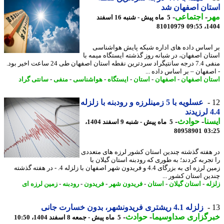
ان اصفهان شد
ر
-
اجتماعی
-
5 ماه پیش - شنبه 16 اسفند
81010979
1404
اساس داده های اداره شبکه پایش هواشناسی
ان اصفهان، در شبانه روز گذشته ایستگاه میمه با
منفی 7.4 درجه سانتیگراد سردترین نقطه استان اصفهان طی 24 ساعت اخیر بود.
صفهان – بر اساس داده ...
ان اصفهان
-
اصفهان
-
استان
-
ایستگاه
-
هواشناسی
-
منفی
-
سانتی گراد
عسلویه با 5 زمینلرزه و رودبنه با زلزله
ند
نا
-
حوادث
-
5 ماه پیش - شنبه 9 اسفند 1404،
80958901
03
هفته گذشته چندین استان کشور لرزه های متعددی
تجربه کردند؛ به طوری که رودبنه استان گیلان با
زمین لرزه ای به بزرگای 4.4 و فریدون شهر اصفهان با زلزله 4. - در هفته گذشته
ین استان کشور ...
له
-
استان گیلان
-
استان
-
فریدون شهر
-
فریدون
-
رودبنه
-
زمین لرزه ای
زلزله 4.1 ریشتری فریدونشهر، بدون خسارت جانی
رگزاری صداوسیما
-
حوادث
-
5 ماه پیش - جمعه 8 اسفند 1404، 10:50