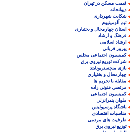
یمت مسکن در تهران
یوانخانه
کایت شهرداری
یم آلومینیوم
ستان چهارمحال و بختیاری
رهنگ و ارشاد
رشاد اسلامی
یروز قربانی
میسیون اجتماعی مجلس
رکت توزیع نیروی برق
ازی منچستریونایتد
هارمحال و بختیاری
قابله با تحریم ها
رتضی فنونی زاده
میسیون اجتماعی
لوان بندرانزلی
اشگاه پرسپولیس
ناسبات اقتصادی
رفیت های مردمی
وزیع نیروی برق