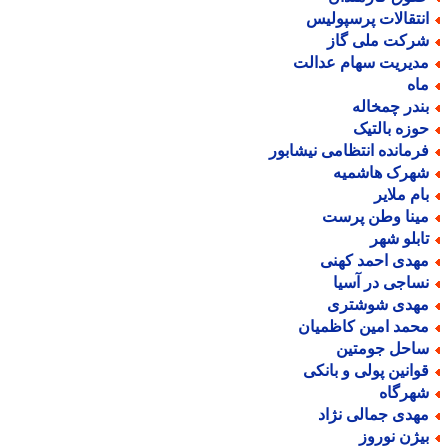
نتقالات پرسپولیس
رکت ملی گاز
دیریت سهام عدالت
اه
ندر چمخاله
وزه بالتیک
رمانده انتظامی نیشابور
هرک هاشمیه
ام ملایر
ینا وطن پرست
ابلو شهر
هدی احمد کهنی
ساجی در آسیا
هدی شوشتری
حمد امین کاظمیان
احل جومتین
وانین پولی و بانکی
هرگاه
هدی جمالی نژاد
یژن نوروز