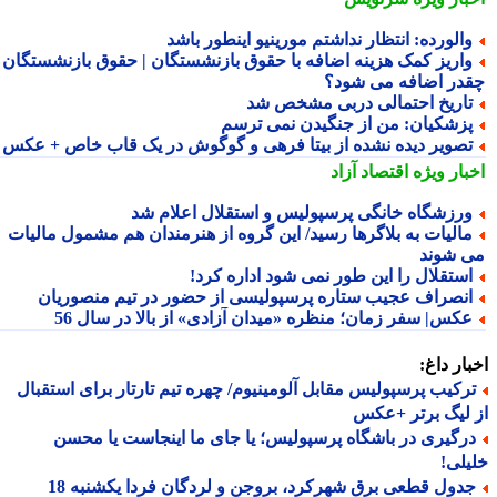
الورده: انتظار نداشتم مورینیو اینطور باشد
اریز کمک هزینه اضافه با حقوق بازنشستگان | حقوق بازنشستگان
در اضافه می شود؟
اریخ احتمالی دربی مشخص شد
زشکیان: من از جنگیدن نمی ترسم
صویر دیده نشده از بیتا فرهی و گوگوش در یک قاب خاص + عکس
بار ویژه
اقتصاد آزاد
رزشگاه خانگی پرسپولیس و استقلال اعلام شد
الیات به بلاگرها رسید/ این گروه از هنرمندان هم مشمول مالیات
 شوند
ستقلال را این طور نمی شود اداره کرد!
نصراف عجیب ستاره پرسپولیسی از حضور در تیم منصوریان
کس| سفر زمان؛ منظره «میدان آزادی» از بالا در سال 56
ار داغ:
رکیب پرسپولیس مقابل آلومینیوم/ چهره تیم تارتار برای استقبال
لیگ برتر +عکس
رگیری در باشگاه پرسپولیس؛ یا جای ما اینجاست یا محسن
لی!
جدول قطعی برق شهرکرد، بروجن و لردگان فردا یکشنبه 18