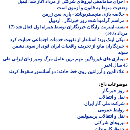
جرای ساماندهی نیروهای شرکتی از مرداد آغاز شد؛ تبدیل
یت منوط به قانون و آزمون است
لاصه بازی منچستریونایتد - پاری سن ژرمن
راسم گرامیداشت روز خبرنگار - اردبیل
بسته اینترنت رایگان خبرنگاران توسط همراه اول فعال شد (17
 1405)
یکی لینک یزد؛ استاندار از تقویت خدمات اجتماعی حمایت کرد
برنگاران مانع از تحریف واقعیات ایران قوی از سوی دشمن
ند
یماری های غیرواگیر، مهم ترین عامل مرگ ومیر زنان ایرانی طی
لاءالدین و آرژانتین روی خط حادثه؛ دو آسانسور سقوط کردند
ضوعات داغ:
وز خبرنگار
قل و انتقالات
رکت ملی گاز ایران
وابط عمومی
قل و انتقالات پرسپولیس
یروهای شرکتی
قوق کارمندان