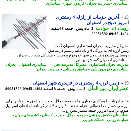
انداری
-
مدیریت بحران
-
فریدون شهر
-
استانداری
آخرین جزییات از زلزله 4 ریشتری
وز صبح در اصفهان
اد 24
-
حوادث
-
5 ماه پیش - جمعه 8 اسفند
80951592
1404
رکل مدیریت بحران استانداری اصفهان گفت:
زمین لرزه ای به بزرگی 4 و یک دهم ریشتر در مناطق
تایی پیشکوه فریدون شهر به وقوع پیوست. - مدیرکل مدیریت بحران
انداری اصفهان گفت: زمین لرزه ...
ریت بحران استانداری
-
مدیرکل مدیریت بحران
-
استانداری اصفهان
-
بحران
انداری
-
فریدون شهر
-
مناطق روستایی
-
مدیریت بحران
زمین لرزه 4 ریشتری در فریدون شهر اصفهان
 ایران
-
بین الملل
-
5 ماه پیش - جمعه 8 اسفند 1404، 09:45
80951523
تیم ارزیاب با همکاری دهیاری ها و جمعیت هلال احمر به مناطق تحت تأثیر برای
بررسی خسارات احتمالی اعزام شدند. - 2 زلزله 4.6 در کرمانشاه ادعای اسراییل
م: ترامپ امرروز جمعه مسیر پیش رو ...
انستان
-
کفش ورزشی
-
جمعیت هلال احمر
-
پاکستان
-
کشورهای جهان
-
یات روانی
-
حملات هوایی