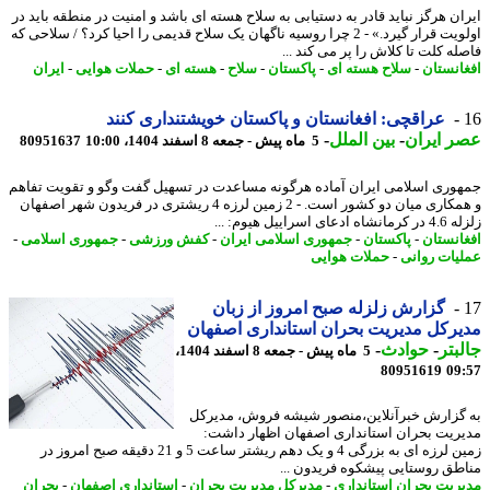
ان هرگز نباید قادر به دستیابی به سلاح هسته ای باشد و امنیت در منطقه باید در
اولویت قرار گیرد.» - 2 چرا روسیه ناگهان یک سلاح قدیمی را احیا کرد؟ / سلاحی که
له کلت تا کلاش را پر می کند ...
انستان
-
سلاح هسته ای
-
پاکستان
-
سلاح
-
هسته ای
-
حملات هوایی
-
ایران
عراقچی: افغانستان و پاکستان خویشتنداری کنند
 ایران
-
بین الملل
-
5 ماه پیش - جمعه 8 اسفند 1404، 10:00
80951637
وری اسلامی ایران آماده هرگونه مساعدت در تسهیل گفت وگو و تقویت تفاهم
و همکاری میان دو کشور است. - 2 زمین لرزه 4 ریشتری در فریدون شهر اصفهان
عای اسراییل هیوم: ...
انستان
-
پاکستان
-
جمهوری اسلامی ایران
-
کفش ورزشی
-
جمهوری اسلامی
-
یات روانی
-
حملات هوایی
گزارش زلزله صبح امروز از زبان
رکل مدیریت بحران استانداری اصفهان
بتر
-
حوادث
-
5 ماه پیش - جمعه 8 اسفند 1404،
80951619
09
گزارش خبرآنلاین،منصور شیشه فروش، مدیرکل
ریت بحران استانداری اصفهان اظهار داشت:
زمین لرزه ای به بزرگی 4 و یک دهم ریشتر ساعت 5 و 21 دقیقه صبح امروز در
طق روستایی پیشکوه فریدون ...
ریت بحران استانداری
-
مدیرکل مدیریت بحران
-
استانداری اصفهان
-
بحران