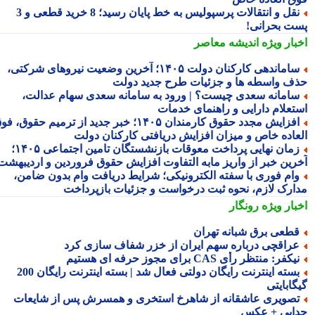
نقل و انتقالات پرسپولیس به خط پایان رسید؛ 8 خرید قطعی و 3
ت بحرانی!
بار ویژه
اندیشه معاصر
ساماندهی کارکنان دولت ۱۴۰۵؛ آخرین وضعیت نیروهای شرکتی،
ف واسطه ها و جزئیات طرح جدید دولت
امانه سعدی چیست؟ | ورود به سامانه سعدی سهام عدالت،
تعلام دارایی و راهنمای خدمات
افزایش مجدد حقوق کارمندان ۱۴۰۵؛ خبر جدید از ترمیم حقوق، فوق
عاده خاص و میزان افزایش دریافتی کارکنان دولت
زمان نهایی پرداخت معوقات بازنشستگان تامین اجتماعی ۱۴۰۵؛
رین خبر از واریز مابه التفاوت افزایش حقوق فروردین و اردیبهشت
ام فوری با سفته الکترونیکی؛ شرایط دریافت وام بدون ضامن،
ارک لازم، نحوه ثبت درخواست و جزئیات بازپرداخت
بار ویژه
رونگار
طعی برق شبانه تهران
راقچی درباره سهم ایران از خزر شفاف سازی کرد
یکفر: منتظر رأی CAS برای مجوز حرفه ای هستیم
بسته اینترنت رایگان دولتی فعال شد | بسته اینترنت رایگان 200
ابایتی
صویری عاشقانه از شاهرخ استخری و همسرش پس از شایعات
ایی + عکس