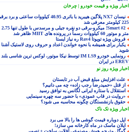
بار ویژه
و قیمت خودرو | چرخان
نیسان NX7 پلاگین هیبرید با باتری 40.95 کیلووات ساعتی و برد برقی
 معرفی شد
Smart #2؛ میکرو-برقی دو نفره جیلی و مرسدس با طول تنها 2.75
ور 60 کیلووات رسماً در پرونده های MIIT ظاهر شد
روش ویژه تویوتا Rav4 ره نیاز ایستا
کبار برای همیشه با نحوه خواندن اعداد و حروف روی لاستیک آشنا
ید
رونمایی خودرو IM LS9 توسط نیکا موتور، لوکس ترین شاسی بلند
 در ایران
بار ویژه
روز نو
لت افزایش مبلغ قبض آب در تابستان
ز قتل «حمیدرضا رجب زاده» چه می دانیم؟
ستقلال با ستاره ایرانی لگانس به توافق رسید
روایت در قاب عمودی» با حضور سه چهره سینمایی
قوق بازنشستگان چگونه محاسبه می شود؟
بار ویژه
تک ناک
پل دوباره قیمت گوشی ها را بالا می برد
یلان ماسک در ماه کارخانه می سازد!
وگل مترجم هوش مصنوعی آفلاین ساخت + تصویر