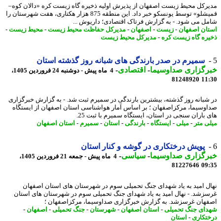
رکل محیط زیست اصفهان از پذیرش اولیه ذخیره گاه زیست کره «دالان کوه–
قمیشلو» توسط یونسکو خبر داد. این منطقه 875 هزار هکتاری، هفت شهرستان را
ل می شود. - به گزارش فرتاک اقتصادی؛ داریوش ...
ان اصفهان
-
زیست
-
اصفهان
-
مدیرکل حفاظت محیط زیست
-
محیط زیست
-
ره گاه زیست کره
-
مدیرکل محیط زیست
سمیرم در صدر بارندگی های شبانه روز گذشته استان
رگزاری صداوسیما
-
اقتصادی
-
4 ماه پیش - دوشنبه 24 فروردین 1405،
81248920
11
شبانه روز گذشته، بیشترین بارندگی در سمیرم ثبت شد. - به گزارش خبرگزاری
وسیما، مرکزاصفهان ؛ بر اساس آمار هواشناسی استان اصفهان از ایستگاه
 باران سنجی در استان، ایستگاه سمیرم با ثبت 25.
ی متر
-
میلی
-
ایستگاه
-
بارندگی
-
استان
-
سمیرم
-
استان اصفهان
پویش درختکاری در گوشه و کنار استان
رگزاری صداوسیما
-
سیاسی
-
4 ماه پیش - جمعه 21 فروردین 1405،
81227646
09
ل امید به یاد شهدای جنگ تحمیلی سوم در شهرستان های استان اصفهان
زشد. - نهال امید به یاد شهدای جنگ تحمیلی سوم در شهرستان های استان
هان غرسزشد. به گزارش خبرگزاری صداوسیما، مرکزاصفهان ؛
ای جنگ تحمیلی
-
استان اصفهان
-
شهرستان
-
جنگ تحمیلی
-
اصفهان
-
تکاری
-
استان