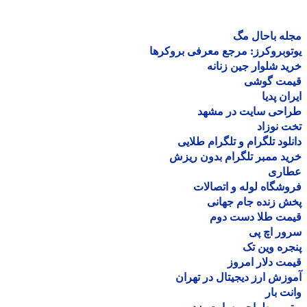
ه باحال مگ
وبروکرز: مرجع معرفی بروکرها
د شلوار جین زنانه
مت گوشی
ان پدیا
احی سایت در مشهد
 نوزاد
لود تلگرام و تلگرام طلایی
د ممبر تلگرام بدون ریزش
اری
شگاه لوله و اتصالات
 زنده جام جهانی
مت طلا دست دوم
ر اچ پی
ره وین تک
ت دلار امروز
زش ارز دیجیتال در تهران
ت بار