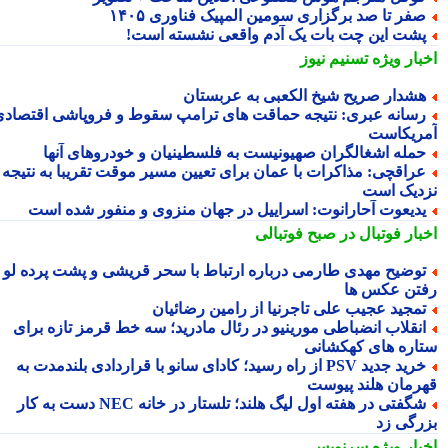
فر تا صد برگزاری سومین المپیک فناوری ۱۴۰۵
شت این چت بات یک آدم واقعی نشسته است!
بار ویژه
تسنیم نیوز
شدار صریح شیخ الکعبی به عربستان
سانه عبری: نتیجه حماقت های ترامپ سقوط و فروپاشی اقتصادی
ریکاست
مله اشغالگران صهیونیست به فلسطینیان و خودروهای آنها
راقچی: مذاکرات با عمان برای تعیین مسیر موقت تقریبا به نتیجه
دیک است
دیعوت آحارانوت: اسراییل در جهان منزوی و منفور شده است
بار فوتبال در صبح فوتبالی
وضیح مهدی طارمی درباره ارتباط با سحر قریشی و پشت پرده لو
تن عکس ها
مجید عجیب علی تاجرنیا از رامین رضائیان
نقلاب انضباطی مورینیو در رئال مادرید؛ سه خط قرمز تازه برای
اره های کهکشانی
خرید جدید PSV از راه رسید؛ کادای سانو با قراردادی بلندمدت به
رمان هلند پیوست
شگفتی در هفته اول لیگ هلند؛ تلستار در خانه NEC دست به کار
رگی زد
بار ویژه
سرنویس