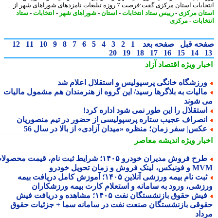
ات استان مرکزی گفت:فرصت 7 روزه تبلیغات نامزدهای شوراهای شهر از ...
ان مرکزی
-
رییس ستاد انتخابات
-
استان
-
شوراهای شهر
-
انتخابات
-
ستاد
خابات
-
مرکزی
حه قبل
صفحه بعد
1
2
3
4
5
6
7
8
9
10
11
12
20
19
18
17
16
15
14
بار ویژه
اقتصاد آزاد
رزشگاه خانگی پرسپولیس و استقلال اعلام شد
الیات به بلاگرها رسید/ این گروه از هنرمندان هم مشمول مالیات
 شوند
ستقلال را این طور نمی شود اداره کرد!
نصراف عجیب ستاره پرسپولیسی از حضور در تیم منصوریان
کس| سفر زمان؛ منظره «میدان آزادی» از بالا در سال 56
بار ویژه
اندیشه معاصر
طرح فروش مدیران خودرو ۱۴۰۵؛ شرایط ثبت نام، قیمت محصولات
 لینک فروش و زمان تحویل خودرو
ثبت نام بیمه ورزشی آنلاین ۱۴۰۵؛ آموزش کامل دریافت بیمه
زشی، ورود به سامانه و استعلام کارت بیمه ورزشکاران
فیش حقوق بازنشستگان نفت ۱۴۰۵؛ مشاهده و دریافت فیش
وقی بازنشستگان صنعت نفت در سامانه سما + جزئیات حقوق
داد