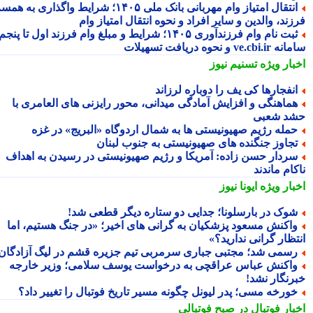
انتقال امتیاز وام مهربانی بانک ملی ۱۴۰۵؛ شرایط واگذاری به همسر،
ند، والدین و سایر افراد و نحوه انتقال امتیاز وام
ثبت نام وام فرزندآوری ۱۴۰۵؛ شرایط و مبلغ وام فرزند اول تا پنجم،
ve.cb و نحوه دریافت تسهیلات
بار ویژه
تسنیم نیوز
نفجارها کی یف را دوباره لرزاند
ماهنگی و افزایش آمادگی میدانی، محور رایزنی های العامری با
د شعبی
مله رژیم صهیونیستی ها به شمال اردوگاه «البریج» در غزه
جاوز جنگنده های صهیونیستی به جنوب لبنان
ردار حسن زاده: آمریکا و رژیم صهیونیستی در رسیدن به اهداف
ام ماندند
بار ویژه
ایونا نیوز
وک در بارسلونا؛ جدایی دو ستاره دیگر قطعی شد!
اکنش مسعود پزشکیان به گرانی های اخیر؛ «در جنگ هستیم، اما
تظار گرانی ندارید؟»
سمی شد؛ مجتبی جباری سرمربی تیم جزیره قشم در لیگ آزادگان!
اکنش عباس عراقچی به درخواست یوسف سلامی؛ وزیر خارجه
رنگار نشد!
ورخه مسی؛ پدر لیونل چگونه مسیر تاریخ فوتبال را تغییر داد؟
بار فوتبال در صبح فوتبالی