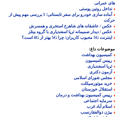
 عمرانی
داخل روتین پوستی
آماده سازی خودرو برای سفر تابستانی؛ 5 بررسی مهم پیش از
کت
کس / عاشقانه های شاهرخ استخری و همسرش
کس / دیدار صمیمانه ثریا اسفندیاری با گروه بیتلز
نت 5G محبوب کاربران/ چرا 5G بهتر از 4G است؟
ضوعات داغ:
میسیون بهداشت
ییس کمیسیون
ریا اسفندیاری
زمون دکتری
جلس شورای اسلامی
رید موتورسیکلت
ستقلال خوزستان
ییس کمیسیون بهداشت و درمان
رمایه اجتماعی
سلام آباد غرب
یژن ذوالفقارنسب