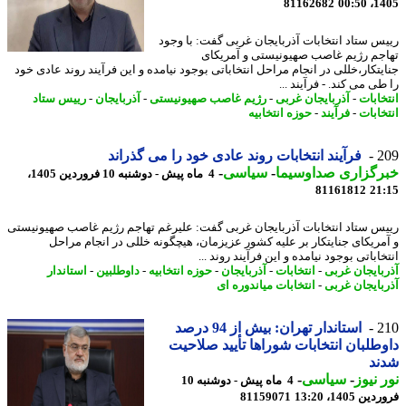
81162682
1405
س ستاد انتخابات آذربایجان غربی گفت: با وجود
جم رژیم غاصب صهیونیستی و آمریکای
یتکار،خللی در انجام مراحل انتخاباتی بوجود نیامده و این فرآیند روند عادی خود
ی می کند. - فرآیند ...
خابات
-
آذربایجان غربی
-
رژیم غاصب صهیونیستی
-
آذربایجان
-
رییس ستاد
خابات
-
فرآیند
-
حوزه انتخابیه
2
فرآیند انتخابات روند عادی خود را می گذراند
رگزاری صداوسیما
-
سیاسی
-
4 ماه پیش - دوشنبه 10 فروردین 1405،
81161812
21
س ستاد انتخابات آذربایجان غربی گفت: علیرغم تهاجم رژیم غاصب صهیونیستی
مریکای جنایتکار بر علیه کشور عزیزمان، هیچگونه خللی در انجام مراحل
اباتی بوجود نیامده و این فرآیند روند ...
بایجان غربی
-
انتخابات
-
آذربایجان
-
حوزه انتخابیه
-
داوطلبین
-
استاندار
بایجان غربی
-
انتخابات میاندوره ای
2
استاندار تهران: بیش از 94 درصد
طلبان انتخابات شوراها تأیید صلاحیت
ند
 نیوز
-
سیاسی
-
4 ماه پیش - دوشنبه 10
 1405، 13:20
81159071