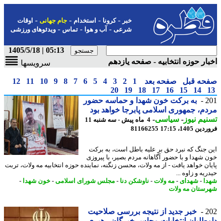
-
-
-
-
خبر
کرونا
استخدام
جام جهانی
اوقات
-
-
-
شرعی
آب و هوا
تماس
ویدئوهای ورزشی
05:13 | 1405/5/18
ار حوزه انتخابیه - صفحه یازدهم
سرویسها
حه قبل
صفحه بعد
1
2
3
4
5
6
7
8
9
10
11
12
20
19
18
17
16
15
14
2
به برکت خون شهدا و حماسه حضور
م، جمهوری اسلامی پابرجا خواهد بود
یم نیوز
-
سیاسی
-
4 ماه پیش - سه شنبه 11
 1405، 17:15
81166255
 جنگ که نبرد حق بر علیه باطل است، به برکت
 شهدا و با حضور آگاهانه مردم بصیر، با پیروزی
ان خواهد یافت - از مه ولات، محسن زنگنه، نماینده حوزه انتخابیه مه ولات، تربت
یه و زاوه ...
ا
-
شهدای
-
مه ولات
-
ناوشکن دنا
-
مجلس شورای اسلامی
-
خون شهدا
-
ستان مه ولات
2
خبر جدید از نتیجه بررسی صلاحیت
طلبان انتخابات مجلس خبرگان رهبری