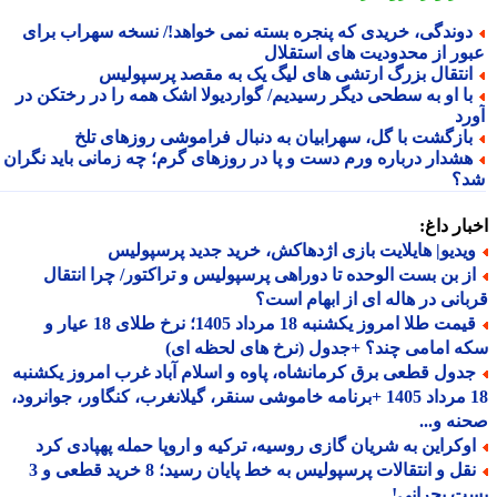
وندگی، خریدی که پنجره بسته نمی خواهد!/ نسخه سهراب برای
ور از محدودیت های استقلال
نتقال بزرگ ارتشی های لیگ یک به مقصد پرسپولیس
ا او به سطحی دیگر رسیدیم/ گواردیولا اشک همه را در رختکن در
رد
ازگشت با گل، سهرابیان به دنبال فراموشی روزهای تلخ
شدار درباره ورم دست و پا در روزهای گرم؛ چه زمانی باید نگران
؟
ار داغ:
یدیو| هایلایت بازی اژدهاکش، خرید جدید پرسپولیس
ز بن بست الوحده تا دوراهی پرسپولیس و تراکتور/ چرا انتقال
انی در هاله ای از ابهام است؟
قیمت طلا امروز یکشنبه 18 مرداد 1405؛ نرخ طلای 18 عیار و
 امامی چند؟ +جدول (نرخ های لحظه ای)
دول قطعی برق کرمانشاه، پاوه و اسلام آباد غرب امروز یکشنبه
18 مرداد 1405 +برنامه خاموشی سنقر، گیلانغرب، کنگاور، جوانرود،
ه و...
وکراین به شریان گازی روسیه، ترکیه و اروپا حمله پهپادی کرد
نقل و انتقالات پرسپولیس به خط پایان رسید؛ 8 خرید قطعی و 3
 بحرانی!