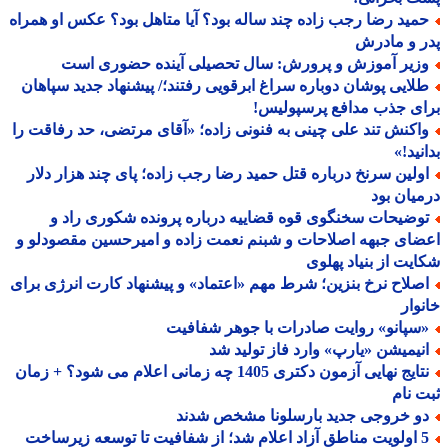
مید رضا رجب زاده چند ساله بود؟ آیا متاهل بود؟ عکس او همراه
 و مادرش
زیر آموزش و پرورش: سال تحصیلی آینده حضوری است
لایی پوشان دوباره سراغ ابرقویی رفتند؛/ پیشنهاد جدید سپاهان
ی جذب مدافع پرسپولیس!
اکنش تند علی چینی به فنونی زاده؛ «آقای مرتضی، حد رفاقت را
نید!»
ولین سرنخ درباره قتل حمید رضا رجب زاده؛ پای چند هزار دلار
یان بود
وضیحات سخنگوی قوه قضاییه درباره پرونده شکوری راد و
ای جبهه اصلاحات و شبنم نعمت زاده و امیرحسین مقصودلو و
یت از بنیاد پهلوی
صلاح نرخ بنزین؛ شرط مهم «اعتماد» و پیشنهاد کارت انرژی برای
وار
سپانو» روایت صادرات با جوهر شفافیت
نیمیشن «یارپ» وارد فاز تولید شد
نتایج نهایی آزمون دکتری 1405 چه زمانی اعلام می شود؟ + زمان
 نام
و خروجی جدید بارسلونا مشخص شدند
5 اولویت مناطق آزاد اعلام شد؛ از شفافیت تا توسعه زیرساخت