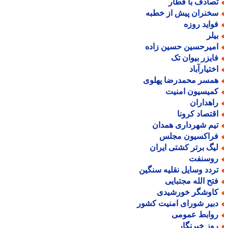
صادف با قطار
خنران پیش از خطبه
واید روزه
یلر
میرحسین حسین زاده
ایزر بیوان تک
ختیارآباد
مسر محمدرضا پهلوی
میسیون امنیت
اهداران
قتصاد کرونا
یم شهرداری همدان
راکسیون مجلس
یگ برتر کشتی ایران
وسنفت
ردد وسایل نقلیه سنگین
تح الله مجتبایی
اوشگر خورشیدی
بیر شورای امنیت کشور
وابط عمومی
وز خبرنگار