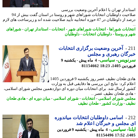
اندار تهران با اعلام آخرین وضعیت بررسی
صلاحیت داوطلبان انتخابات شوراهای شهر و روستا در استان گفت بیش از 94
درصد از داوطلبان در 47 حوزه انتخابیه تأیید صلاحیت شده اند و زیرساخت های لازم
خابات شوراها
-
انتخابات شوراهای شهر
-
انتخابات
-
استاندار تهران
-
شوراهای
 و روستا
-
داوطلبان انتخابات
-
داوطلبان
2
آخرین وضعیت برگزاری انتخابات
رگان رهبری و مجلس
نویس
-
سیاسی
-
4 ماه پیش - یکشنبه 9
 1405، 18:23
81154662
هادی طحان نظیف عصر روز یکشنبه 9 فروردین 1405
ام کرد: نتایج این بررسی ها دقایقی قبل به وزارت
ر ارسال شد. برای انتخابات میان دوره ای دوازدهمین مجلس شورای اسلامی،
ادی طحان نظیف عصر ...
س شورای اسلامی
-
انتخابات
-
شورای اسلامی
-
میان دوره ای
-
هادی طحان
یف
-
وزارت کشور
-
طحان نظیف
2
اسامی داوطلبان انتخابات میاندوره
مجلس و خبرگان اعلام شد
ا
-
سیاسی
-
4 ماه پیش - یکشنبه 9 فروردین
81154496
1405