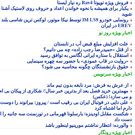
روش ویژه تویوتا Rav4 ره نیاز ایستا
کبار برای همیشه با نحوه خواندن اعداد و حروف روی لاستیک آشنا
ید
رونمایی خودرو IM LS9 توسط نیکا موتور، لوکس ترین شاسی بلند
 در ایران
بار ویژه
روز نو
لت افزایش مبلغ قبض آب در تابستان
ز قتل «حمیدرضا رجب زاده» چه می دانیم؟
ستقلال با ستاره ایرانی لگانس به توافق رسید
روایت در قاب عمودی» با حضور سه چهره سینمایی
قوق بازنشستگان چگونه محاسبه می شود؟
بار ویژه
سرنویس
ز عرش به فرش: مرد نابغه بدون تیم ماند
همترین خرید فصل بعد از بدترین خبر سال؛/ شکاری از پیکان بی ام
می سازد! (عکس)
لی دایی در فوتبال ایران بی رقیب است / پیروز: بیرانوند را دوست
م اما اشتباه کرد
کست مقابل اودینزه/ بارسلونا قهرمانی در تورنمنت سه جانبه را از
ت داد
الورده: انتظار نداشتم مورینیو اینطور باشد
بار ویژه
رونگار