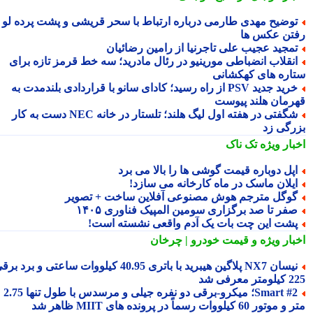
وضیح مهدی طارمی درباره ارتباط با سحر قریشی و پشت پرده لو
تن عکس ها
مجید عجیب علی تاجرنیا از رامین رضائیان
نقلاب انضباطی مورینیو در رئال مادرید؛ سه خط قرمز تازه برای
اره های کهکشانی
خرید جدید PSV از راه رسید؛ کادای سانو با قراردادی بلندمدت به
رمان هلند پیوست
شگفتی در هفته اول لیگ هلند؛ تلستار در خانه NEC دست به کار
رگی زد
بار ویژه
تک ناک
پل دوباره قیمت گوشی ها را بالا می برد
یلان ماسک در ماه کارخانه می سازد!
وگل مترجم هوش مصنوعی آفلاین ساخت + تصویر
فر تا صد برگزاری سومین المپیک فناوری ۱۴۰۵
شت این چت بات یک آدم واقعی نشسته است!
بار ویژه
و قیمت خودرو | چرخان
نیسان NX7 پلاگین هیبرید با باتری 40.95 کیلووات ساعتی و برد برقی
 معرفی شد
Smart #2؛ میکرو-برقی دو نفره جیلی و مرسدس با طول تنها 2.75
ور 60 کیلووات رسماً در پرونده های MIIT ظاهر شد