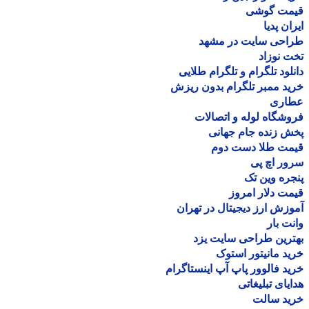
مت گوشی
ان پدیا
احی سایت در مشهد
 نوزاد
لود تلگرام و تلگرام طلایی
د ممبر تلگرام بدون ریزش
اری
شگاه لوله و اتصالات
 زنده جام جهانی
مت طلا دست دوم
ر اچ پی
ره وین تک
ت دلار امروز
زش ارز دیجیتال در تهران
ت بار
رین طراحی سایت یزد
د مانیتور استوک
د فالوور پاپ آپ اینستاگرام
یای تبلیغاتی
ید سالت