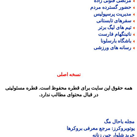
رتضی فنونی زاده
ضور گسترده مردم
دیریت پرسپولیس
فرهای تابستانی
یم های لیگ برتر
اتینگهام فارست
اشگاه بارسلونا
سانه های ورزشی
نسخه اصلی
مه حقوق این سایت برای قطره محفوظ است. قطره مسئولیتی
در قبال محتوای مطالب ندارد.
ه باحال مگ
وبروکرز: مرجع معرفی بروکرها
د شلوار جین زنانه