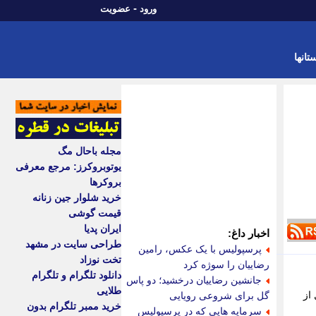
-
ورود
عضویت
تانها
مجله باحال مگ
یوتوبروکرز: مرجع معرفی
بروکرها
خرید شلوار جین زنانه
قیمت گوشی
ایران پدیا
اخبار داغ:
طراحی سایت در مشهد
پرسپولیس با یک عکس، رامین
تخت نوزاد
رضاییان را سوژه کرد
دانلود تلگرام و تلگرام
جانشین رضاییان درخشید؛ دو پاس
طلایی
ل از
گل برای شروعی رویایی
خرید ممبر تلگرام بدون
سرمایه هایی که در پرسپولیس