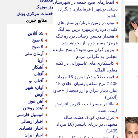
معلمان
انفجارهای صبح جمعه در شهرستان
رز موزیک
دشتی بوشهر | فرمانداری : نگران
خدمات مرکزی بوش
نباشید
منابع خبری
توپ در زمین تارتار/ پرسش های
کلیدی درباره پرمهره ترین تیم لیگ!
55 آنلاین
هشدار محسن رضایی درباره تنگه
6 صبح
هرمز؛ مسیر دوم باز نخواهد شد
9 صبح
بنزین گران می شود؟ پاسخ نماینده
آرمان ملی
مجلس به نگرانی مردم
آریا
کاشیکاری های عاشورایی در تکیه
آشکار
معاون الملک
آفتاب
ه
قیمت طلا و دلار امروز 16 مرداد
آفتاب نو
1405؛ نرخ سکه پارسیان، طلای 18
آوازه شهر
عیار، دینار عراق و ارز دیجیتال +جدول
آوش
(آنلاین)
آهن نیوز
طلا در مسیر ثبت بالاترین افزایش
آینده روشن
قیمت هفته
اتومبیل فارسی
غرق شدن کودک هشت ساله
اخبار ارسالی
مشهدی در دریای بابلسر (16 مرداد
اخبار اقتصادی
1405)
اخبار ایران
آموزش مسدود کردن کارت بانکی +