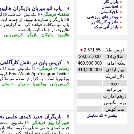
بازار کار
افغانستان
پاپ لئو میزبان بازیگران هالیو
4 -
تاجیکستان
-
-
شفقنا
فرهنگی
9 ماه پیش - سه شنبه 20 آبان 1404، 10:27
ویدئو های ورزشی
36 بازیگر و ستاره هالیوود، از جمله کی
طنز و کاریکاتور
بازار آتی سکه
هالیوود، از جمله کیت بلانشت،
هالیوود
-
واتیکان
-
بازیگر
-
کریس پاین
-
اونس طلا
2,671.55
▼
طلای 18
39,051,000
کریس پاین در نقش کارآگاهی 
5 -
سکه امامی
460,900,000
-
-
رسانه 7
فرهنگی
11 ماه پیش - شنبه 22 شهریور 1404، 17:30
بهار ازادی
410,200,000
Twitter
دلار امریکا
ویکتوریا است. به گزارش سلام سینما کری
یورو
کریس پاین
-
ویکتوریا
-
سریال
-
داستان
-
لیر ترکیه
درهم امارات
پوند انگلیس
بیت کویین
بیشتر + کد نمایش
بازیگران جدید کمدی علمی تخ
6 -
-
-
شهر آرا نیوز
فرهنگی
13 ماه پیش - پنجشنبه 26 تیر 1404، 10:32
فیلم کمدی علمی تخیلی «گروه آلفا» بازی
دپ را به ترکیب خود اضافه کرد. - بازی