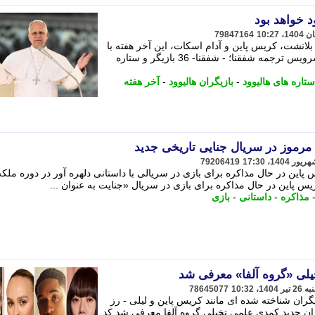
ود خواهد بود
79847164
ت بلانشت، کریس پاین و آدام اسکات، این آخر هفته با
پاپ لئو ملاقات خواهند کرد. به گزارش سرویس ترجمه شفقنا؛ - شفقنا- 36 بازیگر و ستاره
ستاره های هالیوود
-
بازیگران هالیوود
-
آخر هفته
مرموز در سریال جنایی تاریخی جدید
79206419
EmailWhatsAppTelegram کریس پاین در حال مذاکره برای بازی در سریالی با داستانی دلهره آور در دوره ملک
س پاین در حال مذاکره برای بازی در سریال «جنایت به عنوان ...
مذاکره
-
داستانی
-
بازی
یلی «گروه آلفا» معرفی شد
78645077
گران شناخته شده ای مانند کریس پاین و لیلی - رز
گران جدید کمدی علمی تخیلی گروه آلفا معرفی شد کد