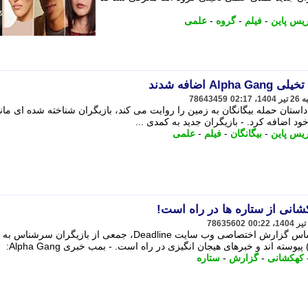
یس پاین
-
فیلم
-
گروه
-
علمی
اضافه شدند
78643459
استان حمله بیگانگان به زمین را روایت می کند، بازیگران شناخته شده ای مانن
ود اضافه کرد. - بازیگران جدید به کمدی ...
یس پاین
-
بیگانگان
-
فیلم
-
علمی
78635602
کهکشانی از ستاره ها در راه است! بر اساس گزارش اختصاصی وب سایت Deadline، جمعی از بازیگران س
کهکشانی
-
گزارش
-
ستاره