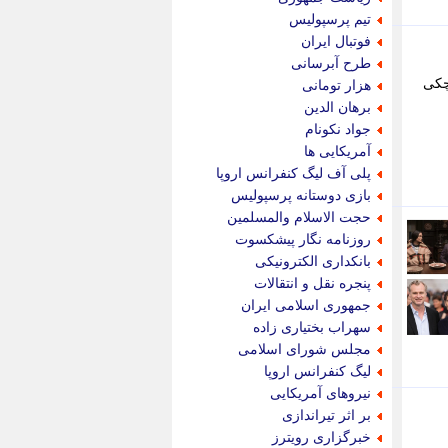
پویه آنلاین
تیم پرسپولیس
پیام نفت
فوتبال ایران
تابناک
طرح آبرسانی
تازه نیوز
چکی
هزار تومانی
تبیان
برهان الدین
تجارت نیوز
جواد نکونام
تحریریه
آمریکایی ها
ترابر نیوز
پلی آف لیگ کنفرانس اروپا
ترفندباز
بازی دوستانه پرسپولیس
تریبون اقتصاد
حجت الاسلام والمسلمین
تسنیم نیوز
روزنامه نگار پیشکسوت
تک ناک
بانکداری الکترونیکی
تکراتو
پنجره نقل و انتقالات
توریسم آنلاین
جمهوری اسلامی ایران
تولید نیوز
سهراب بختیاری زاده
تیتر فوری
مجلس شورای اسلامی
تیکنا
لیگ کنفرانس اروپا
جاب ویژن
نیروهای آمریکایی
جار نیوز
بر اثر تیراندازی
جالبتر
خبرگزاری رویترز