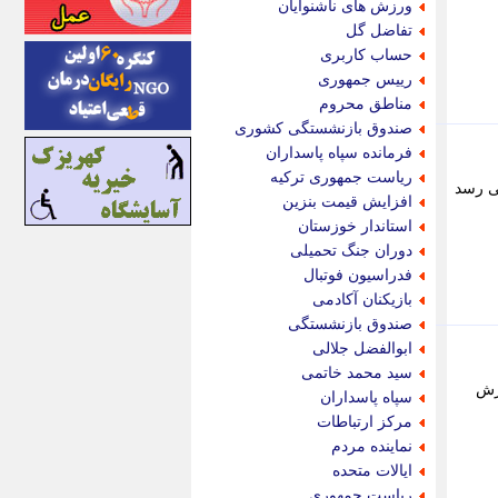
ورزش های ناشنوایان
اینتیتر
تفاضل گل
ایونا نیوز
حساب کاربری
بازتاب آنلاین
رییس جمهوری
باشگاه خبرنگاران
مناطق محروم
باغستان نیوز
صندوق بازنشستگی کشوری
بامبوک
فرمانده سپاه پاسداران
ببین و بخون
ریاست جمهوری ترکیه
د، اما به نظر می رسد
بدینسان
افزایش قیمت بنزین
بنکر
استاندار خوزستان
بیت ران
دوران جنگ تحمیلی
پارس فوتبال
فدراسیون فوتبال
پارسینه
بازیکنان آکادمی
پارسینه پلاس
صندوق بازنشستگی
پاز آنلاین
ابوالفضل جلالی
پاس گل
سید محمد خاتمی
پانا
ارش
سپاه پاسداران
پرتو نیوز
مرکز ارتباطات
پرسون
نماینده مردم
پنجره نیوز
ایالات متحده
پویامگ
ریاست جمهوری