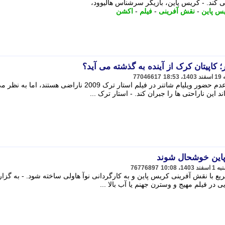
 کند. - کریس پاین، بازیگر سرشناس هالیوود،
س پاین
-
نقش آفرینی
-
فیلم
-
اکشن
77046617
طرفداران قدیمی استار ترک همچنان از عدم حضور ویلیام شاتنر در فیلم استار ترک 2009 ناراضی هستن
پاین خوشحال شوند
76776897
یع با نقش آفرینی کریس پاین و به کارگردانی نوآ هاولی ساخته شود. - به گز
در فیلم مهیج و وسترن جهنم یا آب بالا ...