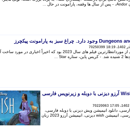
...
70250399
منبع ریمینو فیلم سیاه چال ها و اژدها یکی از موردانتظارترین فیلم های سال 2023 بود که اخیراً اخباری در مورد سا
St ...
دانلود انیمیشن ویش Wish 2023 آرزو دیزنی با دوبله و زیرنویس فارسی
70220063
wish 2 با زیرنویس فارسی، دانلود انیمیشن ویش دیزنی با دوبله فارسی،
دانلود انیمیشن آرزو 2023 wish دوبله فارسی، انیمیشن wish دیزنی، انیمیشن آرزو 2023 زبان