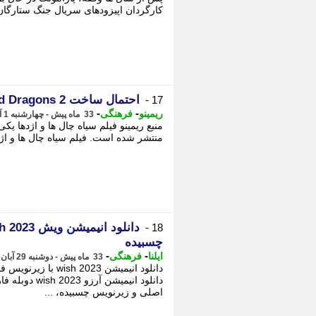
کارگردان اپیزودهای سریال جنگ ستارگان Andor، - پس از سال ها وقفه، پارامونت در حال 
احتمال ساخت Dungeons and Dragons 2 وجود دارد. چراغ سبز به پارامونت پیکچرز
17 -
-
-
ریمینو
فرهنگی
33 ماه پیش - چهارشنبه 1 آذر 1402، 18:19
منتشر شده است. فیلم سیاه چال ها و اژدها 2 شنیده شد. - کریس پاین، ستاره ar
18 -
چسبیده
-
-
ایلنا
فرهنگی
33 ماه پیش - دوشنبه 29 آبان 1402، 17:05
دانلود انیمیشن 023
اصلی و زیرنویس چسبیده، ...