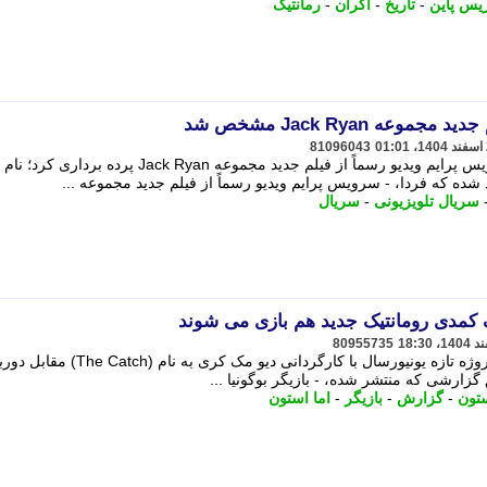
یس پاین
-
تاریخ
-
اکران
-
رمانتیک
عه Jack Ryan مشخص شد
81096043
EmailWhatsAppTelegramTwitter سرویس پرایم ویدیو رسماً از فیلم جدید مجموعه Jack Ryan پرده برداری
سریال تلویزیونی
-
سریال
 کمدی رومانتیک جدید هم بازی می شوند
80955735
بازیگر «بوگونیا» در کنار کریس پاین در پروژه تازه یونیورسال با کارگردانی دیو مک کری به نام (ch
ارشی که منتشر شده، - بازیگر بوگونیا ...
تون
-
گزارش
-
بازیگر
-
اما استون