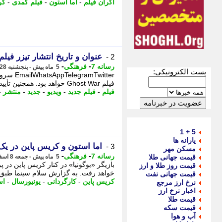
اکران فیلم
-
اما استون
-
فیلم کمدی
-
کر
عنوان و تاریخ انتشار تیزر فیلم جدید مجمو
2 -
-
-
رسانه 7
فرهنگی
5 ماه پیش - پنجشنبه 28 اسفند 1404، 01:01
پست الکترونیکی:
فیلم Ghost War خواهد بود. همچنین تأیید شده که فردا، - سرویس پرایم ویدیو رسماً از فیلم جدید مجموعه ...
فیلم
-
فیلم جدید
-
ویدیو
-
جدید
-
منتشر
-
5 + 1
یارانه ها
اما استون و کریس پاین در یک
3 -
مسکن مهر
-
-
رسانه 7
فرهنگی
قیمت جهانی طلا
5 ماه پیش - جمعه 8 اسفند 1404، 18:30
قیمت روز طلا و ارز
خواهد رفت. به گزارش سلام سینما طبق گز
قیمت جهانی نفت
کریس پاین
-
کارگردانی
-
یونیورسال
-
اس
نرخ ارز مرجع
اخبار نرخ ارز
قیمت طلا
قیمت سکه
آب و هوا