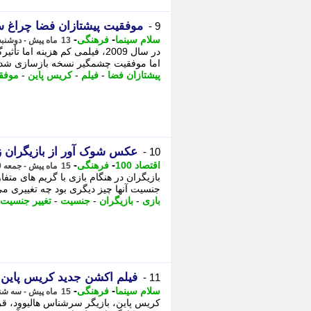
موفقیت پیشتازان فضا چراغ س
9 -
-
-
سلام سینما
فرهنگی
13 ماه پیش - دوشنبه 23 تیر 1404، 12:27
در سال 2009، فیلمی کم هزینه 
اما موفقیت چشمگیر نسخه بازسازی شده «پیش
پیشتازان فضا
-
فیلم
-
کریس پاین
-
موفق
عکس شوک آور از بازیگران ز
10 -
-
-
اقتصاد 100
فرهنگی
15 ماه پیش - جمعه 19 اردیبهشت 1404، 18:27
بازیگران در هنگام بازی با گریم های مت
جنسیت آنها چیز دیگری بود چه تغییری می
بازی
-
بازیگران
-
جنسیت
-
تغییر جنسیت
فیلم اکشن جدید کریس پاین
11 -
-
-
سلام سینما
فرهنگی
15 ماه پیش - سه شنبه 16 اردیبهشت 1404، 12:33
کریس پاین، بازیگر سرشناس هالیوود، قرا