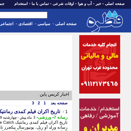
-
-
-
-
-
صفحه اصلی
خبر
آب و هوا
اوقات شرعی
تماس با ما
استخدام
جمعه، 16 مرداد 05
-
-
-
صفحه اصلی
سیاسی
اقتصادی
اجتماعی
اخبار کریس پاین
صفحه بعد
1
2
3
تاریخ اکران فیلم کمدی رمان
1 -
-
-
رسانه 7
ورزشی
3 ماه پیش - چهارشنبه 9 اردیبهشت 1405، 04:45
رسانه ورلد آو ریل، یونیورسال پیکچرز تاریخ اکران فیلم The Catch را ب