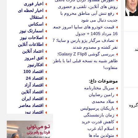
اخبار فوری
روش های آنلاین، تلفنی و حضوری
اخبار لحظه ای
رفع تنش آبی مناطق محروم با
استقلال
جدیت دنبال می شود
اسکناس
قیمت خودرو های سایپا امروز جمعه
اسمارتک نیوز
16 مرداد 1405 + جدول
اصلاحات نیوز
تصادف مرگبار پژو پارس و ساینا؛ 7
اطلاعات آنلاین
نفر کشته و مصدوم شدند
د
اعتماد آنلاین
بررسی گوشی Galaxy Z Flip8؛
افق امروز
ظاهر شبیه به نسخه قبلی اما با باطن
افکارنیوز
متفاوت!
اقتصاد 100
اقتصاد 24
موضوعات داغ:
اقتصاد آزاد
سریال مختارنامه
اقتصاد آنلاین
رامین رضاییان
اقتصاد ایران
میلاد محمدی
رشناس به گروه
اقتصاد معاصر
بازیکنان پرسپولیس
اقتصاد نیوز
زمان بازنشستگی
اکو ایران
کاهش قدرت خرید
اکوفارس
اسلام آباد غرب
اکونگار
متولدین ماه ها