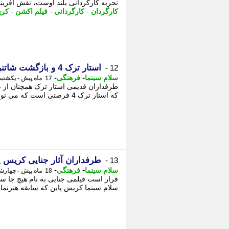
تجربه کارگردانی بلند اوست، نقش آفرینی
کارگردان
-
کارگردانی
-
فیلم اکشن
-
کری
استار ترک 4 و بازگشت شاتنر؛ کاپیتان کرک از آینده به گذشته می آید؟
12 -
-
-
سلام سینما
فرهنگی
17 ماه پیش - یکشنبه 19 اسفند 1403، 18:53
که استار ترک 4 فرصتی است که می تواند این ناراحتی ها را جبران کند. - استار ترک ...
طرفداران آثار جنایی کریس 
13 -
-
-
سلام سینما
فرهنگی
18 ماه پیش - چهارشنبه 1 اسفند 1403، 10:08
قرار است فیلمی جنایی به نام هیچ جا سر
سلام سینما کریس پاین که سابقه هنرنمایی 