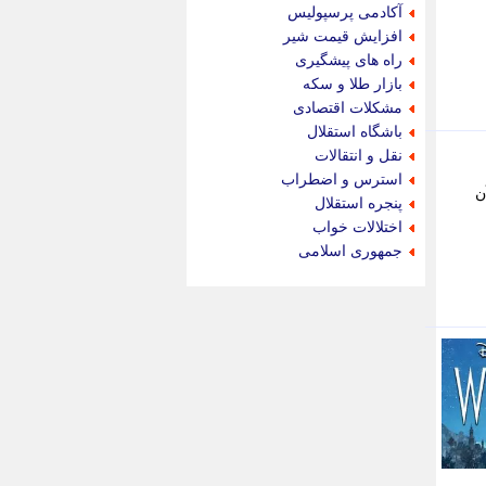
جام جم
آکادمی پرسپولیس
جدید پرس
افزایش قیمت شیر
جماران
راه های پیشگیری
جوان ایرانی
بازار طلا و سکه
جهان مانا
مشکلات اقتصادی
جهان نگر
باشگاه استقلال
جهان نیوز
نقل و انتقالات
چطور
استرس و اضطراب
خت آن
چمپیونات
پنجره استقلال
چمدون
اختلالات خواب
چه خبر
جمهوری اسلامی
حادثه 24
حرف تو
حوادث پلاس
حوزه نیوز
خبر آنلاین
خبر جنوب
خبر سیاسی
خبر گردون
خبر ورزشی
خبرجو