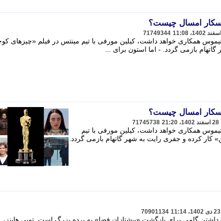
اسکار امسال چیست؟
71749344
انتیموس همکاری خواهد داشت، کیلین مورفی با تیم مینتس در فیلم «چیزهای کو
اتهام بازمی گردد. - اما استون برای ...
اسکار امسال چیست؟
71745738
نتیموس همکاری خواهد داشت، کیلین مورفی با تیم
 کار کرده و جفری رایت به شهر گاتهام بازمی گردد.
70901134
رداشتن گامی برای بازگشت «پیشتازان فضا» به پرده بزرگ است. توبی هاینز،