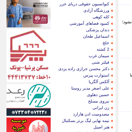
اکونیوز
کنوانسیون حقوقی دریای خزر
الف
ورزشگاه آزادی
انتشار آنلاین
کله کوهی
اندیشه قرن
 نشود؛
کمبود فضاهای آموزشی
اندیشه معاصر
دندان پزشکی
اندیشه ها
اسماعیل طحان
انرژی پرس
خلج
ای استخدام
2 کشته
ایتنا
سیمان غرب
ایراف
فیلتر شنی
ایران آرت
دکتر محسن حرازی زاده یزدی
ایران آنلاین
ا
استوارت پیرس
ایران زندگی
آلکس آلگریا
ایران فوری
علی اصغر مدیر روستا
ایرانی روز
حسین دهلوی
ایرانیتال
نیروی مسلح
ایرنا
زن ایرانی
ایسکانیوز
مصدومیت ادن هازارد
ایسنا
نیمه نهایی لیگ برتر بسکتبال
ایکنا
هنر اصیل
ن
ایلنا