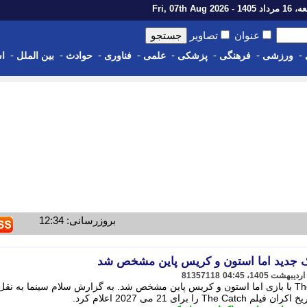
14 - Fri, 07th Aug 2026
عنوان
تصاویر
-
-
-
-
-
-
-
-
ورزشی
فرهنگی
پزشکی
علمی
فناوری
حوادث
بین الملل
اس
بروزرسانی: 12:34
تیک جدید اما استون و کریس پاین مشخص شد
81357118
تاریخ اکران فیلم کمدی رمانتیک The Catch با بازی اما استون و کریس پاین مشخص شد. به گزارش سلام سینما به نق
رای 21 می 2027 اعلام کرد.