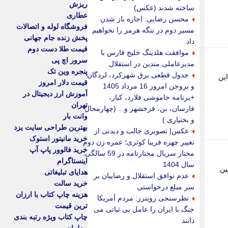
ریزش
ساخته شدند (عکس)
عطاری
محسن رضایی: اجازه باز شدن
فروشگاه لوله و اتصالات
مسیر دوم در تنگه هرمز را نخواهیم
پخش زنده جام جهانی
داد
قیمت طلا دست دوم
موافقت هلدینگ خلیج فارس با
سرور اچ پی
مدیرعاملی متدین در استقلال
پنجره وین تک
جدول قطعی برق شهرکرد، لردگان
 کرد؛ نام این
قیمت دلار امروز
و بروجن امروز 16 مرداد 1405
آموزش ارز دیجیتال در
+برنامه خاموشی فلارد، کیار،
تهران
فارسان، بن، فرخشهر و... (چهارمحال
وانت بار
و بختیاری )
بهترین طراحی سایت یزد
عکس| تصویری جالب و دیدنی از
خرید مانیتور استوک
تغییر چهره فریبا کوثری؛ عمره زن دوم
خرید فالوور پاپ آپ
مختار سریال مختارنامه در 59 سالگی؛
اینستاگرام
سال 1404
The Cat) مقابل دوربین
هدایای تبلیغاتی
عدم توافق استقلال و رضاییان بر
خرید سالت
سر مبلغ درخواستی
هزینه چاپ کتاب با ارزان
نظرسنجی رویترز: مردم آمریکا
ترین قیمت
جنگ با ایران را عامل بی ثباتی می
چاپ کتاب ویژه رتبه بندی
دانند