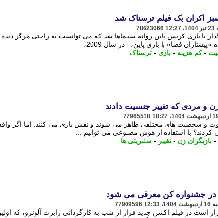
بز اکران یک فیلم ترسناک شد
78623066
اما تأثیرگذار با بازی کریس پاین روانه سینماها شد که می توانست به راحتی هرگز دیده
تازان فضا» با بازی پاین، - در سال 2009،
یت
-
کم هزینه
-
بازی
-
ترسناک
ن و مردی که تغییر جنسیت دادند
77965518
فاوت و شخصیت های مختلفی ظاهر می شوند و نقش بازی می کنند. اما اگر واقع
 کردند؟ با استفاده از هوش مصنوعی می توانیم ...
-
بازیگران زن
-
تغییر
-
سلبریتی ها
 در جشنواره کن معرفی می شود
77909596
ر است در فیلم اکشن جدید فرار از شب به کارگردانی رابرت آلونزو، که اولی