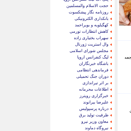
پویه آنلاین
حجت الاسلام والمسلمین
پیام نفت
روزنامه نگار پیشکسوت
تابناک
بانکداری الکترونیکی
تازه نیوز
کهگیلویه و بویراحمد
تبیان
کاهش انتظارات تورمی
تجارت نیوز
سهراب بختیاری زاده
تحریریه
وال استریت ژورنال
ترابر نیوز
مجلس شورای اسلامی
ترفندباز
لیگ کنفرانس اروپا
جعه
تریبون اقتصاد
باشگاه خبرنگاران
تسنیم نیوز
فرماندهی انتظامی
تک ناک
دوران جنگ تحمیلی
تکراتو
بر اثر تیراندازی
توریسم آنلاین
اطلاعات محرمانه
تولید نیوز
خبرگزاری رویترز
تیتر فوری
علیرضا بیرانوند
تیکنا
درباره پرسپولیس
ن
جاب ویژن
ظرفیت تولید برق
جار نیوز
معاون وزیر نیرو
جالبتر
نیروگاه دماوند