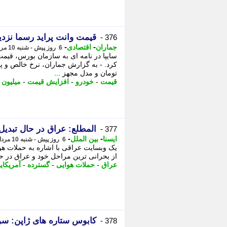
قیمت وانت پراید رسما نزدیک 800 میلیون توما
376 -
-
-
جماران
اقتصادی
6 روز پیش - شنبه 10 مرداد 1405، 18:50
تومان و مدل مجهز ...
قیمت
-
خودرو
-
افزایش قیمت
-
میلیون
-
المطلع: عراق در حال تبدی
377 -
-
-
ایسنا
بین الملل
6 روز پیش - شنبه 10 مرداد 1405، 18:45
یک وبسایت عراقی با اشاره به حملات ه
از بحرانی ترین مراحل خود و عراق در حا
عراق
-
حملات هوایی
-
گسترده
-
آمریکای
کابوس ستاره های ژاپن: سوپراستار
378 -