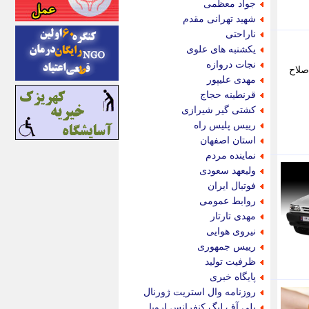
جواد معظمی
اینتیتر
شهید تهرانی مقدم
ایونا نیوز
ناراحتی
بازتاب آنلاین
یکشنبه های علوی
باشگاه خبرنگاران
نجات دروازه
صلاح
باغستان نیوز
مهدی علیپور
بامبوک
قرنطینه حجاج
ببین و بخون
کشتی گیر شیرازی
بدینسان
رییس پلیس راه
بنکر
استان اصفهان
بیت ران
نماینده مردم
پارس فوتبال
ولیعهد سعودی
پارسینه
فوتبال ایران
پارسینه پلاس
روابط عمومی
پاز آنلاین
مهدی تارتار
پاس گل
نیروی هوایی
پانا
رییس جمهوری
پرتو نیوز
ظرفیت تولید
پرسون
پایگاه خبری
پنجره نیوز
روزنامه وال استریت ژورنال
پویامگ
پلی آف لیگ کنفرانس اروپا