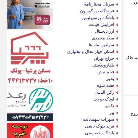
اکونیوز
ین
سریال مختارنامه
الف
فرودگاه بن گوریون
انتشار آنلاین
باشگاه پرسپولیس
اندیشه قرن
افزایش قیمت
اندیشه معاصر
ارز دیجیتال
اندیشه ها
میلاد محمدی
انرژی پرس
متولدین ماه ها
ای استخدام
استان چهارمحال و بختیاری
ایتنا
ه خاک
حراج تهران
ایراف
بلفاروپلاستی
ایران آرت
فیلم نیش
ایران آنلاین
یحیی
ایران زندگی
هفته سوم
ایران فوری
رکن الدینی
ایرانی روز
اودک دوجی
ایرانیتال
تکفیر
ایرنا
پیر
روح
ایسکانیوز
سهراب شهیدثالث
ایسنا
فرید بلوک باشی
ایکنا
باشگاه خصوصی
ایلنا