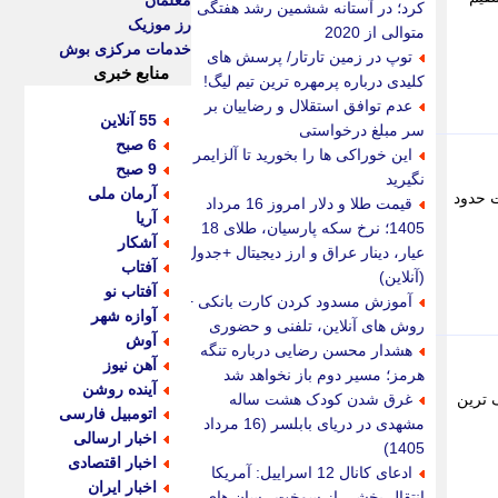
معلمان
کرد؛ در آستانه ششمین رشد هفتگی
رز موزیک
متوالی از 2020
خدمات مرکزی بوش
توپ در زمین تارتار/ پرسش های
منابع خبری
کلیدی درباره پرمهره ترین تیم لیگ!
عدم توافق استقلال و رضاییان بر
55 آنلاین
سر مبلغ درخواستی
6 صبح
این خوراکی ها را بخورید تا آلزایمر
9 صبح
نگیرید
آرمان ملی
ت حدود
قیمت طلا و دلار امروز 16 مرداد
آریا
1405؛ نرخ سکه پارسیان، طلای 18
آشکار
عیار، دینار عراق و ارز دیجیتال +جدول
آفتاب
(آنلاین)
آفتاب نو
آموزش مسدود کردن کارت بانکی +
آوازه شهر
روش های آنلاین، تلفنی و حضوری
آوش
هشدار محسن رضایی درباره تنگه
آهن نیوز
هرمز؛ مسیر دوم باز نخواهد شد
آینده روشن
 ترین
غرق شدن کودک هشت ساله
اتومبیل فارسی
مشهدی در دریای بابلسر (16 مرداد
اخبار ارسالی
1405)
اخبار اقتصادی
ادعای کانال 12 اسراییل: آمریکا
اخبار ایران
انتقال بخشی از سوخت رسان های