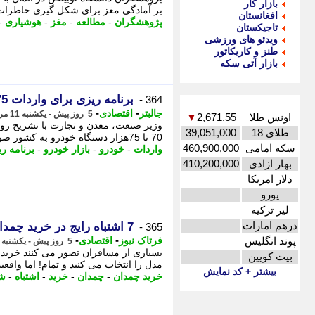
بازار کار
بر آمادگی مغز برای شکل گیری خاطرات ت
افغانستان
پژوهشگران
-
مطالعه
-
مغز
-
هوشیاری
-
تاجیکستان
ویدئو های ورزشی
طنز و کاریکاتور
بازار آتی سکه
برنامه ریزی برای واردات 75 هزار خودرو
364 -
-
-
جالبتر
اقتصادی
5 روز پیش - یکشنبه 11 مرداد 1405، 04:22
اونس طلا
2,671.55
▼
وزیر صنعت، معدن و تجارت با تشریح رویک
طلای 18
39,051,000
70 تا 75هزار دستگاه خودرو به کشور صورت گرفته است. - محمد اتابک با اشاره ...
سکه امامی
460,900,000
واردات
-
خودرو
-
بازار خودرو
-
برنامه ر
بهار ازادی
410,200,000
دلار امریکا
یورو
لیر ترکیه
درهم امارات
7 اشتباه رایج در خرید چمدان که پول تان را دور می ریزد
365 -
-
-
پوند انگلیس
فرتاک نیوز
اقتصادی
5 روز پیش - یکشنبه 11 مرداد 1405، 02:15
بسیاری از مسافران تصور می کنند خرید 
بیت کویین
مدل را انتخاب می کنید و تمام! اما واق
بیشتر + کد نمایش
خرید چمدان
-
چمدان
-
خرید
-
اشتباه
-
شر