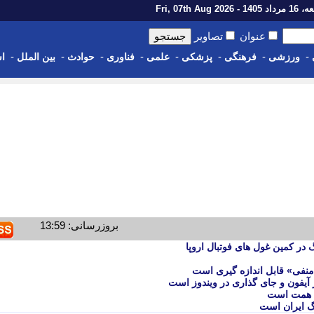
14 - Fri, 07th Aug 2026
عنوان
تصاویر
-
-
-
-
-
-
-
-
ورزشی
فرهنگی
پزشکی
علمی
فناوری
حوادث
بین الملل
اس
بروزرسانی: 13:59
ر کمین غول های فوتبال اروپا
نفی» قابل اندازه گیری است
 آیفون و جای گذاری در ویندوز است