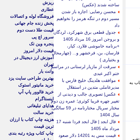
ریزش
ساخته شدند (عکس)
عطاری
محسن رضایی: اجازه باز شدن
فروشگاه لوله و اتصالات
مسیر دوم در تنگه هرمز را نخواهیم
پخش زنده جام جهانی
داد
قیمت طلا دست دوم
جدول قطعی برق شهرکرد، لردگان
سرور اچ پی
و بروجن امروز 16 مرداد 1405
پنجره وین تک
+برنامه خاموشی فلارد، کیار،
قیمت دلار امروز
فارسان، بن، فرخشهر و... (چهارمحال
آموزش ارز دیجیتال در
و بختیاری )
تهران
سرقت از مازیار لرستانی در مراسم
وانت بار
ختم اکبر عبدی
بهترین طراحی سایت یزد
موافقت هلدینگ خلیج فارس با
اب به
خرید مانیتور استوک
مدیرعاملی متدین در استقلال
خرید فالوور پاپ آپ
عکس| تصویری جالب و دیدنی از
اینستاگرام
تغییر چهره فریبا کوثری؛ عمره زن دوم
هدایای تبلیغاتی
مختار سریال مختارنامه در 59 سالگی؛
خرید سالت
سال 1404
هزینه چاپ کتاب با ارزان
فال ابجد | فال ابجد فردا شنبه 17
ترین قیمت
مرداد ماه 1405
چاپ کتاب ویژه رتبه بندی
قیمت مس به 14201 دلار صعود
تقیم