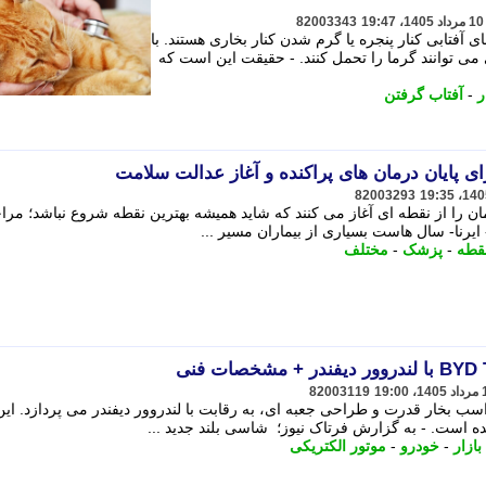
82003343
 آفتابی کنار پنجره یا گرم شدن کنار بخاری هستند. با
 می توانند گرما را تحمل کنند. - حقیقت این است که
ر
-
آفتاب گرفتن
ی پایان درمان های پراکنده و آغاز عدالت سلامت
82003293
ن را از نقطه ای آغاز می کنند که شاید همیشه بهترین نقطه شروع نباشد؛ مرا
یرنا- سال هاست بسیاری از بیماران مسیر ...
قطه
-
پزشک
-
مختلف
82003119
سی بلند جدید بی وای دی Ti7 با 402 اسب بخار قدرت و طراحی جعبه ای، به رقابت با لندروور دیفندر می پردازد. ای
ه است. - به گزارش فرتاک نیوز؛ شاسی بلند جدید ...
بازار
-
خودرو
-
موتور الکتریکی