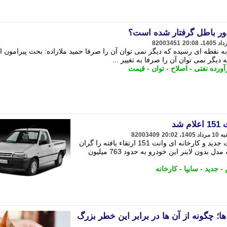
دور باطل گرفتار شده است؟
82003451
ه نقطه ای رسیده که دیگر نمی توان آن را صرفا حمید ملازاده: بحث پیرامون ا
دیگر نمی توان آن را صرفا به تغییر ...
آورده نفتی
-
اصلاح
-
توان
-
قیمت
شد
82003409
سایپا در نامه ای به سازمان بورس، قیمت جدید و کارخانه ای وانت 151 ارتقاء یافته را گران
کرد. - به گزارش بازار ، نرخ خالص و پایه مدل بدون لاینر این خودرو به حدود 763 میلیون
-
جدید
-
سایپا
-
کارخانه
؛ چگونه از آن ها در برابر این خطر بزرگ