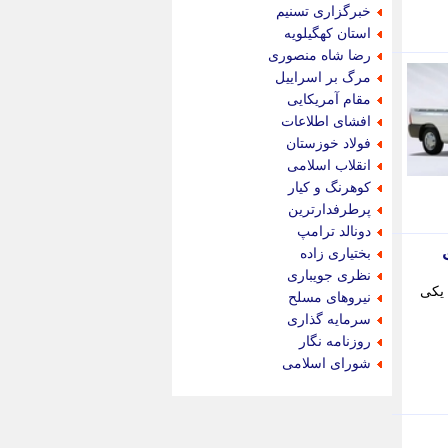
جام جم
خبرگزاری تسنیم
جدید پرس
استان کهگیلویه
جماران
رضا شاه منصوری
جوان ایرانی
مرگ بر اسراییل
جهان مانا
مقام آمریکایی
جهان نگر
افشای اطلاعات
جهان نیوز
فولاد خوزستان
چطور
انقلاب اسلامی
چمپیونات
کوهرنگ و کیار
چمدون
پرطرفدارترین
چه خبر
دونالد ترامپ
حادثه 24
بختیاری زاده
حرف تو
نظری جویباری
حوادث پلاس
 یکی
نیروهای مسلح
حوزه نیوز
سرمایه گذاری
خبر آنلاین
روزنامه نگار
خبر جنوب
شورای اسلامی
خبر سیاسی
خبر گردون
خبر ورزشی
خبرجو