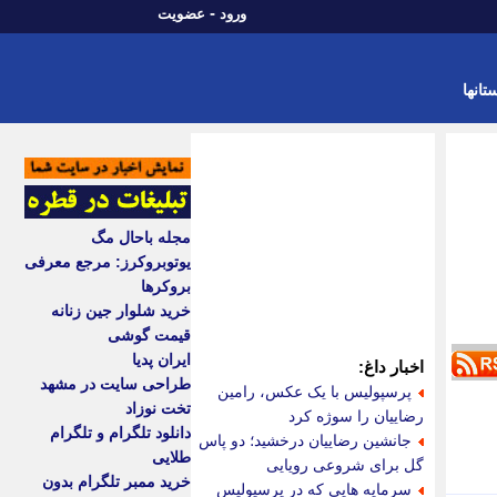
-
ورود
عضویت
تانها
مجله باحال مگ
یوتوبروکرز: مرجع معرفی
بروکرها
خرید شلوار جین زنانه
قیمت گوشی
ایران پدیا
اخبار داغ:
طراحی سایت در مشهد
پرسپولیس با یک عکس، رامین
تخت نوزاد
رضاییان را سوژه کرد
دانلود تلگرام و تلگرام
جانشین رضاییان درخشید؛ دو پاس
طلایی
گل برای شروعی رویایی
خرید ممبر تلگرام بدون
سرمایه هایی که در پرسپولیس