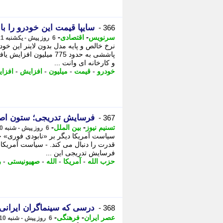
سایپا قیمت این خودرو را بال
366 -
-
-
سرنویس
اقتصادی
6 روز پیش - یکشنبه 11 مرداد 1405، 00:33
پاششی به حدود 775 میلی
و کارخانه ای وانت ...
خودرو
-
قیمت
-
میلیون
-
افزایش
-
افزا
فرسایش تدریجی؛ ستون اصلی
367 -
-
-
تسنیم نیوز
بین الملل
6 روز پیش - شنبه 10 مرداد 1405، 23:25
سیاست آمریکا دیگر بر «نابودی فوری» 
قدرت را دنبال می کند. - سیاست آمریکا 
فرسایش تدریجی این ...
حزب الله
-
آمریکا
-
الله
-
صهیونیستی
-
ر
درسی که سینماگران ایرانی با
368 -
-
-
عصر ایران
فرهنگی
6 روز پیش - شنبه 10 مرداد 1405، 23:10