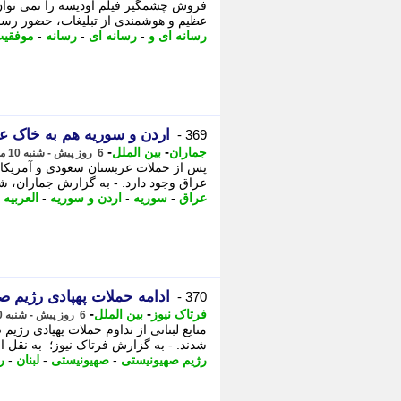
فروش چشمگیر فیلم اودیسه را نمی توان تن
عظیم و هوشمندی از تبلیغات، حضور رسا
رسانه ای و
-
رسانه ای
-
رسانه
-
موفقی
اردن و سوریه هم به خاک عر
369 -
-
-
جماران
بین الملل
6 روز پیش - شنبه 10 مرداد 1405، 22:55
پس از حملات عربستان سعودی و آمریکا 
عراق وجود دارد. - به گزارش جماران، شب
عراق
-
سوریه
-
اردن و سوریه
-
العربیه
-
ادامه حملات پهپادی رژیم ص
370 -
-
-
فرتاک نیوز
بین الملل
6 روز پیش - شنبه 10 مرداد 1405، 20:10
منابع لبنانی از تداوم حملات پهپادی رژی
شدند. - به گزارش فرتاک نیوز؛ به نقل از
رژیم صهیونیستی
-
صهیونیستی
-
لبنان
-
ر