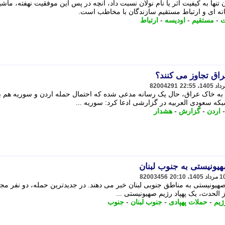
ها به کیفیت اثر یا نام نولان نسبت داد، آنچه در پس این موفقیت نهفته، ماش
نه ای و ارتباط مستقیم سازندگان با مخاطب است.
ت
-
مستقیم
-
اودیسه
-
ارتباط
اق تجاوز می کنند؟
82004291
به خاک عراق، حال یک رسانه مدعی شده که احتمال حمله اردن و سوریه هم ب
که سعودی العربیه در گزارشی ادعا کرد: سوریه ...
اردن
-
گزارش
-
هشدار
هیونیستی به جنوب لبنان
82003456
م صهیونیستی به مناطق جنوبی لبنان خبر می دهند. در جدیدترین حمله، دو نفر مج
 الحدث، یک پهپاد رژیم صهیونیستی ...
ژیم
-
حملات پهپادی
-
جنوب لبنان
-
جنوب