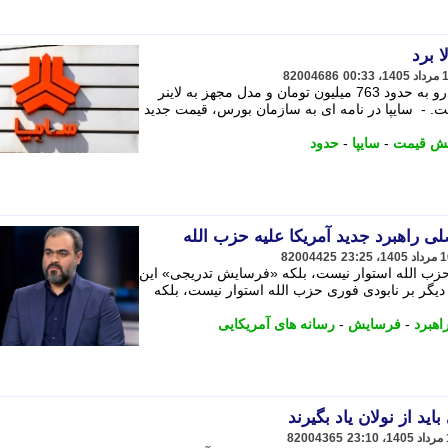
ا برد
82004686
نرخ خالص و پایه مدل بدون لاینر این خودرو به حدود 763 میلیون تومان و مدل مجهز به لاینر
ون افزایش یافت. - سایپا در نامه ای به سازمان بورس، قیمت جدید
یش قیمت
-
سایپا
-
حدود
 راهبرد جدید آمریکا علیه حزب الله
82004425
حزب الله استوار نیست، بلکه «فرسایش تدریجی» این
دیگر بر نابودی فوری حزب الله استوار نیست، بلکه
اهبرد
-
فرسایش
-
رسانه های آمریکایی
ید از نولان یاد بگیرند
82004365