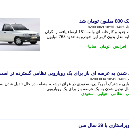
ن شد
82003069
سایپا در نامه ای به سازمان بورس، قیمت جدید و کارخانه ای وانت 151 ارتقاء یافته را گران
کرد. - به گزارش جماران، نرخ خالص و پایه مدل بدون لاینر این خودرو به حدود 763 میلیون
افزایش
-
تومان
-
سایپا
ل شدن به عرصه ای باز برای یک رویارویی نظامی گسترده تر است
82003034
وایی مشترک آمریکایی- سعودی در عراق نوشت، منطقه در حال تبدیل شدن به
ل تبدیل شدن به یک عرصه باز برای یک رویارویی ...
ی
-
نظامی
-
هوایی
-
سعودی
ی با 39 سال سن