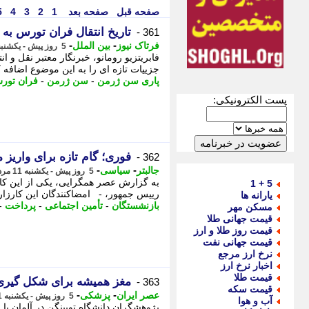
صفحه قبل
صفحه بعد
1
2
3
4
5
تاریخ انتقال فران تورس ب
361 -
-
-
فرتاک نیوز
بین الملل
5 روز پیش - یکشنبه 11 مرداد 1405، 07:10
فابریتزیو رومانو، خبرنگار معتبر نقل و ا
جزییات تازه ای را به این موضوع اضافه ک
پاری سن ژرمن
-
سن ژرمن
-
فران تور
پست الکترونیکی:
فوری؛ گام تازه برای واریز
362 -
-
-
جالبتر
سیاسی
5 روز پیش - یکشنبه 11 مرداد 1405، 06:27
به گزارش عصر همگرایی، یکی از این کا
5 + 1
رییس جمهور، - امضاکنندگان این کارزار
یارانه ها
بازنشستگان
-
تأمین اجتماعی
-
پرداخت
-
مسکن مهر
قیمت جهانی طلا
قیمت روز طلا و ارز
قیمت جهانی نفت
نرخ ارز مرجع
اخبار نرخ ارز
قیمت طلا
مغز همیشه برای شکل گیری 
363 -
قیمت سکه
-
-
عصر ایران
پزشکی
5 روز پیش - یکشنبه 11 مرداد 1405، 04:35
آب و هوا
پژوهشگران دانشگاه توبینگن در آلمان با