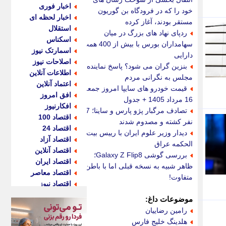
اخبار فوری
خود را که در فرودگاه بن گوریون
اخبار لحظه ای
مستقر بودند، آغاز کرده
استقلال
ردپای نهاد های بزرگ در میان
اسکناس
سهامداران بورس با بیش از 400 همت
اسمارتک نیوز
دارایی
اصلاحات نیوز
بنزین گران می شود؟ پاسخ نماینده
اطلاعات آنلاین
مجلس به نگرانی مردم
اعتماد آنلاین
قیمت خودرو های سایپا امروز جمعه
افق امروز
16 مرداد 1405 + جدول
افکارنیوز
تصادف مرگبار پژو پارس و ساینا؛ 7
اقتصاد 100
نفر کشته و مصدوم شدند
اقتصاد 24
دیدار وزیر علوم ایران با رییس بیت
اقتصاد آزاد
الحکمه عراق
اقتصاد آنلاین
بررسی گوشی Galaxy Z Flip8؛
اقتصاد ایران
ظاهر شبیه به نسخه قبلی اما با باطن
اقتصاد معاصر
متفاوت!
اقتصاد نیوز
اکو ایران
موضوعات داغ:
اکوفارس
رامین رضاییان
اکونگار
هلدینگ خلیج فارس