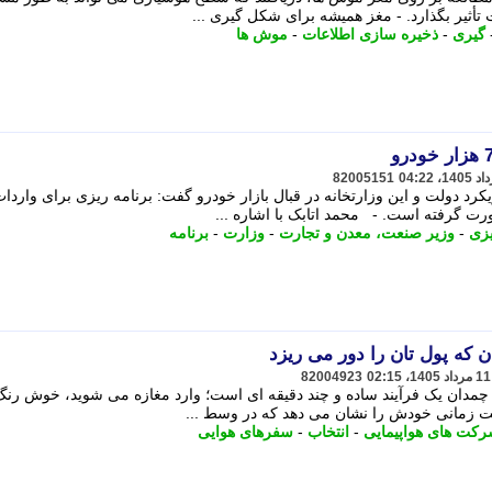
أثیر بگذارد. - مغز همیشه برای شکل گیری ...
گیری
-
ذخیره سازی اطلاعات
-
موش ها
82005151
رد دولت و این وزارتخانه در قبال بازار خودرو گفت: برنامه ریزی برای واردا
یزی
-
وزیر صنعت، معدن و تجارت
-
وزارت
-
برنامه
82004923
چمدان یک فرآیند ساده و چند دقیقه ای است؛ وارد مغازه می شوید، خوش رنگ
عیت زمانی خودش را نشان می دهد که در وسط ...
کت های هواپیمایی
-
انتخاب
-
سفرهای هوایی