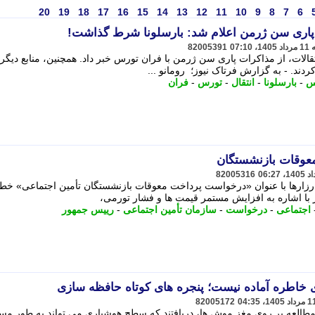
20
19
18
17
16
15
14
13
12
11
10
9
8
7
6
ه پاری سن ژرمن اعلام شد: بارسلونا شرط گذاشت!
82005391
نتقالات، از مذاکرات پاری سن ژرمن با فران تورس خبر داد. همچنین، منابع دیگر
ردند. - به گزارش فرتاک نیوز؛ رومانو ...
س
-
بارسلونا
-
انتقال
-
تورس
-
فران
 معوقات بازنشستگان
82005316
رزارها با عنوان «درخواست پرداخت معوقات بازنشستگان تأمین اجتماعی» خط
 با اشاره به افزایش مستمر قیمت ها و فشار تورمی،
اجتماعی
-
درخواست
-
سازمان تأمین اجتماعی
-
رییس جمهور
خاطره آماده نیست؛ پنجره های کوتاه حافظه سازی
82005172
 مطالعه بر روی مغز موش ها، دریافتند که سطح هوشیاری می تواند به طور مس