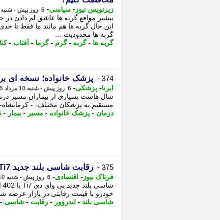
-
-
زیرنویس نیوز
سیاسی
6 روز پیش - شنبه 10 مرداد 1405، 19:47
بیشتر مواقع گربه ها عاشق لم دادن در جای
این حال گربه ها هم مانند ما فقط تا حدی
گربه ها محدودیت ...
گربه ها
-
گربه
-
گرم
-
گرما
-
آفتاب
-
کنا
پزشک خانواده؛ نسخه ای برا
374 -
-
-
ایرنا
پزشکی
6 روز پیش - شنبه 10 مرداد 1405، 19:35
سال هاست بسیاری از بیماران مسیر درما
مستقیم به پزشکان مختلف، - کرمانشاه- ا
درمان
-
پزشک خانواده
-
مسیر
-
بیمار
-
ن
رقابت شاسی بلند جدید BYD Ti7 با لندروور دیفندر + مشخصات فنی
375 -
-
-
فرتاک نیوز
اقتصادی
6 روز پیش - شنبه 10 مرداد 1405، 19:00
شا
خودرو با قیمت رقابتی در بازار عرضه شد
شاسی بلند
-
لندروور
-
رقابت
-
شاسی
-