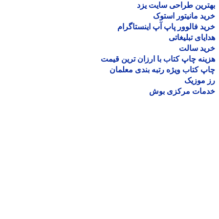
رین طراحی سایت یزد
د مانیتور استوک
د فالوور پاپ آپ اینستاگرام
یای تبلیغاتی
ید سالت
نه چاپ کتاب با ارزان ترین قیمت
 کتاب ویژه رتبه بندی معلمان
موزیک
مات مرکزی بوش