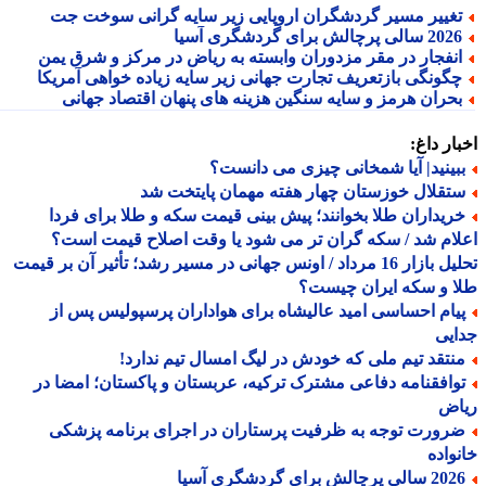
غییر مسیر گردشگران اروپایی زیر سایه گرانی سوخت جت
2 سالی پرچالش برای گردشگری آسیا
نفجار در مقر مزدوران وابسته به ریاض در مرکز و شرق یمن
گونگی بازتعریف تجارت جهانی زیر سایه زیاده خواهی آمریکا
حران هرمز و سایه سنگین هزینه های پنهان اقتصاد جهانی
ار داغ:
بینید| آیا شمخانی چیزی می دانست؟
تقلال خوزستان چهار هفته مهمان پایتخت شد
ریداران طلا بخوانند؛ پیش بینی قیمت سکه و طلا برای فردا
ام شد / سکه گران تر می شود یا وقت اصلاح قیمت است؟
تحلیل بازار 16 مرداد / اونس جهانی در مسیر رشد؛ تأثیر آن بر قیمت
 و سکه ایران چیست؟
یام احساسی امید عالیشاه برای هواداران پرسپولیس پس از
یی
نتقد تیم ملی که خودش در لیگ امسال تیم ندارد!
وافقنامه دفاعی مشترک ترکیه، عربستان و پاکستان؛ امضا در
اض
رورت توجه به ظرفیت پرستاران در اجرای برنامه پزشکی
واده
الی پرچالش برای گردشگری آسیا