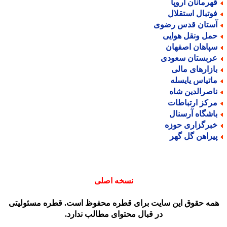
هرمانان اروپا
وتبال استقلال
ستان قدس رضوی
مل ونقل هوایی
پاهان اصفهان
ربستان سعودی
ازارهای مالی
اتیاس یایسله
اصرالدین شاه
رکز ارتباطات
اشگاه آرسنال
برگزاری حوزه
یراهن گل گهر
نسخه اصلی
مه حقوق این سایت برای قطره محفوظ است. قطره مسئولیتی
در قبال محتوای مطالب ندارد.