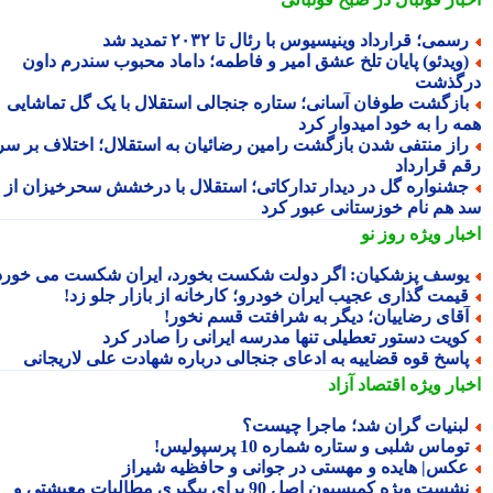
سمی؛ قرارداد وینیسیوس با رئال تا ۲۰۳۲ تمدید شد
ویدئو) پایان تلخ عشق امیر و فاطمه؛ داماد محبوب سندرم داون
گذشت
ازگشت طوفان آسانی؛ ستاره جنجالی استقلال با یک گل تماشایی
ه را به خود امیدوار کرد
از منتفی شدن بازگشت رامین رضائیان به استقلال؛ اختلاف بر سر
م قرارداد
شنواره گل در دیدار تدارکاتی؛ استقلال با درخشش سحرخیزان از
 هم نام خوزستانی عبور کرد
بار ویژه
روز نو
وسف پزشکیان: اگر دولت شکست بخورد، ایران شکست می خورد
یمت گذاری عجیب ایران خودرو؛ کارخانه از بازار جلو زد!
قای رضاییان؛ دیگر به شرافتت قسم نخور!
ویت دستور تعطیلی تنها مدرسه ایرانی را صادر کرد
اسخ قوه قضاییه به ادعای جنجالی درباره شهادت علی لاریجانی
بار ویژه
اقتصاد آزاد
بنیات گران شد؛ ماجرا چیست؟
وماس شلبی و ستاره شماره 10 پرسپولیس!
کس| هایده و مهستی در جوانی و حافظیه شیراز
نشست ویژه کمیسیون اصل 90 برای پیگیری مطالبات معیشتی و