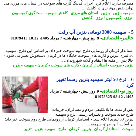
ف ندارد، اعلام کرد: اجرای کدینگ کارت های سوخت در استان های مرزی می
ند نقش مؤثرتری در کاهش ...
یه بنزین
-
بنزین
-
استان های مرزی
-
کاهش سهمیه
-
سخنگوی کمیسیون
ژی
-
کمیسیون انرژی
-
کاهش
سهمیه 3000 تومانی بنزین آب رفت
بتر
-
اقتصادی
-
9 روز پیش - چهارشنبه 7 مرداد 1405، 10:32
81979413
اندار کرمان از رونمایی طرح دوم سوخت خبر داد؛ بر اساس این طرح، سهمیه
5 لیتری بنزین و کارت های سوخت جایگاه ها در کرمان دستخوش تغییر می شود. -
 پس از هفته ها انتقاد و گلایه شهروندان، ...
ین
-
سوخت
-
استاندار کرمان
-
کارت های سوخت
-
کرمان
-
سهمیه
-
طرح
نرخ 50 لیتر سهمیه بنزین رسما تغییر
د
 نو
-
اقتصادی
-
9 روز پیش - چهارشنبه 7 مرداد
81978325
1405
از مدت ها بلاتکلیفی مردم و مسافران، جزییات
 جدید سوخت و تغییرات رسمی نرخ و سهمیه
بنزین 50 لیتری اعلام شد. - استاندار کرمان از رونمایی طرح دوم سوخت خبر داد؛
اساس این طرح، سهمیه ...
خت
-
استاندار کرمان
-
بنزین
-
کرمان
-
طرح
-
سهمیه بنزین
-
تغییر