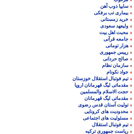
ایپا ذوب آهن
یماری تب برفکی
رید زمستانی
لیعهد سعودی
حبت اهل بیت
امعه قرآنی
زار تومانی
ییس جمهوری
الح حردانی
ازمان نظام
واد نکونام
یم فوتبال استقلال خوزستان
قدماتی لیگ قهرمانان اروپا
جت الاسلام والمسلمین
قدماتی لیگ قهرمانان
ولیت آستان قدس رضوی
حدودیت های کرونایی
سئولیت های اجتماعی
یم فوتبال استقلال
یاست جمهوری ترکیه