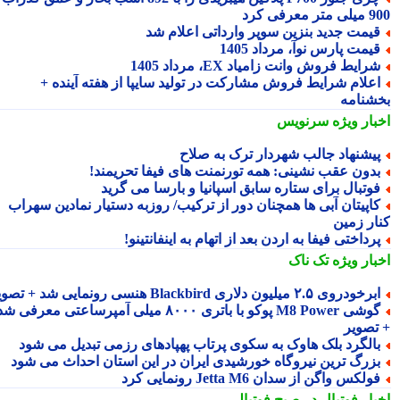
 معرفی کرد
یمت جدید بنزین سوپر وارداتی اعلام شد
یمت پارس نوآ، مرداد 1405
رایط فروش وانت زامیاد EX، مرداد 1405
علام شرایط فروش مشارکت در تولید سایپا از هفته آینده +
شنامه
بار ویژه
سرنویس
یشنهاد جالب شهردار ترک به صلاح
دون عقب نشینی: همه تورنمنت های فیفا تحریمند!
وتبال برای ستاره سابق اسپانیا و بارسا می گرید
اپیتان آبی ها همچنان دور از ترکیب/ روزبه دستیار نمادین سهراب
ار زمین
رداختی فیفا به اردن بعد از اتهام به اینفانتینو!
بار ویژه
تک ناک
رخودروی ۲.۵ میلیون دلاری Blackbird هنسی رونمایی شد + تصویر
گوشی M8 Power پوکو با باتری ۸۰۰۰ میلی آمپرساعتی معرفی شد
تصویر
الگرد بلک هاوک به سکوی پرتاب پهپادهای رزمی تبدیل می شود
زرگ ترین نیروگاه خورشیدی ایران در این استان احداث می شود
ولکس واگن از سدان Jetta M6 رونمایی کرد
بار فوتبال در صبح فوتبالی