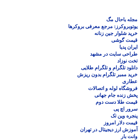
ه باحال مگ
وبروکرز: مرجع معرفی بروکرها
د شلوار جین زنانه
مت گوشی
ان پدیا
احی سایت در مشهد
 نوزاد
لود تلگرام و تلگرام طلایی
د ممبر تلگرام بدون ریزش
اری
شگاه لوله و اتصالات
 زنده جام جهانی
مت طلا دست دوم
ر اچ پی
ره وین تک
ت دلار امروز
زش ارز دیجیتال در تهران
ت بار