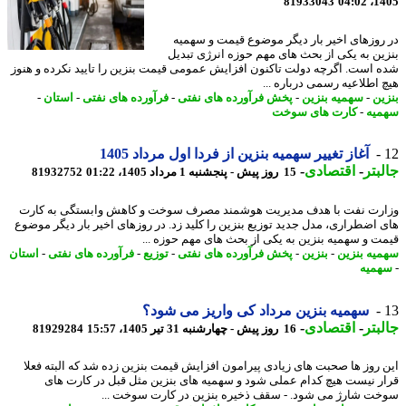
81933043
1405
روزهای اخیر بار دیگر موضوع قیمت و سهمیه
ین به یکی از بحث های مهم حوزه انرژی تبدیل
 است. اگرچه دولت تاکنون افزایش عمومی قیمت بنزین را تایید نکرده و هنوز
 اطلاعیه رسمی درباره ...
ین
-
سهمیه بنزین
-
پخش فرآورده های نفتی
-
فرآورده های نفتی
-
استان
-
یه
-
کارت های سوخت
آغاز تغییر سهمیه بنزین از فردا اول مرداد 1405
بتر
-
اقتصادی
-
15 روز پیش - پنجشنبه 1 مرداد 1405، 01:22
81932752
رت نفت با هدف مدیریت هوشمند مصرف سوخت و کاهش وابستگی به کارت
 اضطراری، مدل جدید توزیع بنزین را کلید زد. در روزهای اخیر بار دیگر موضوع
ت و سهمیه بنزین به یکی از بحث های مهم حوزه ...
یه بنزین
-
بنزین
-
پخش فرآورده های نفتی
-
توزیع
-
فرآورده های نفتی
-
استان
میه
سهمیه بنزین مرداد کی واریز می شود؟
بتر
-
اقتصادی
-
16 روز پیش - چهارشنبه 31 تیر 1405، 15:57
81929284
 روز ها صحبت های زیادی پیرامون افزایش قیمت بنزین زده شد که البته فعلا
ر نیست هیچ کدام عملی شود و سهمیه های بنزین مثل قبل در کارت های
ت شارژ می شود. - سقف ذخیره بنزین در کارت سوخت ...