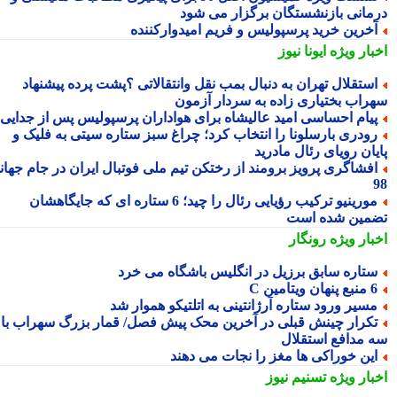
مانی بازنشستگان برگزار می شود
خرین خرید پرسپولیس و فریم امیدوارکننده
بار ویژه
ایونا نیوز
ستقلال تهران به دنبال بمب نقل وانتقالاتی ؟پشت پرده پیشنهاد
راب بختیاری زاده به سردار آزمون
یام احساسی امید عالیشاه برای هواداران پرسپولیس پس از جدایی
ودری بارسلونا را انتخاب کرد؛ چراغ سبز ستاره سیتی به فلیک و
یان رویای رئال مادرید
فشاگری پرویز برومند از رختکن تیم ملی فوتبال ایران در جام جهانی
مورینیو ترکیب رؤیایی رئال را چید؛ 6 ستاره ای که جایگاهشان
مین شده است
بار ویژه
رونگار
تاره سابق برزیل در انگلیس باشگاه می خرد
 پنهان ویتامین C
سیر ورود ستاره آرژانتینی به اتلتیکو هموار شد
کرار چینش قبلی در آخرین محک پیش فصل/ قمار بزرگ سهراب با
 مدافع استقلال
ین خوراکی ها مغز را نجات می دهند
بار ویژه
تسنیم نیوز