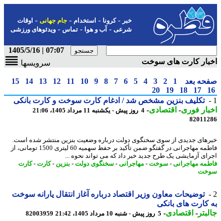
-
-
-
-
خبر
کرونا
استخدام
جام جهانی
اوقات
-
-
-
شرعی
آب و هوا
تماس
ویدئوهای ورزشی
07:07 | 1405/5/16
بار کارت های سوخت
سرویسها
حه بعد
1
2
3
4
5
6
7
8
9
10
11
12
13
14
15
20
19
18
17
تکلیف بنزین مشخص شد / ادغام کارت سوخت و کارت بانکی
ار فوری
-
اقتصادی
-
4 روز پیش - یکشنبه 11 مرداد 1405، 21:06
82011
های جدیدی از سوی سخنگوی دولت درباره وضعیت بنزین منتشر شده است.
فاطمه مهاجرانی در گفتگو ضمن تأکید بر حفظ سهمیه 60 لیتری 1500 تومانی، از
ای آزمایشی یک طرح جدید خبر داد که می تواند نحوه ...
مه مهاجرانی
-
سوخت
-
مهاجرانی
-
سخنگوی دولت
-
بنزین
-
کارت
-
کارت
خت
توضیحات معاون وزیر اقتصاد درباره آغاز انتقال یارانه سوخت
کارت های بانکی
بتر
-
اقتصادی
-
5 روز پیش - شنبه 10 مرداد 1405، 21:42
82003959