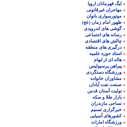
یگ قهرمانان اروپا
هاجران غیرقانونی
وتورسواری بانوان
هور امام زمان (عج)
وشی های اندرویدی
سانه های اجتماعی
الش های اقتصادی
رگیری های منطقه
ستاد حوزه علمیه
اله ای از ابهام
یراهن پرسپولیس
رزشگاه دستگردی
شاوران خانواده
نعت نفت آبادان
ولیت آستان قدس
ازار طلا و سکه
ساجی مازندران
برگزاری تسنیم
شورهای آسیایی
رزشگاه امارات