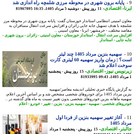
پایانه برون شهری در محوطه مرزی شلمچه راه اندازی شد
ا
-
اقتصادی
-
11 روز پیش - دوشنبه 5 مرداد 1405، 16:35
81967095
ون امنیتی انتظامی استاندار خوزستان گفت: پایانه برون شهری در محوطه مرز
چه با هدف تسهیل جابه جایی زائران و افزایش سرعت انتقال مسافران به
صد مختلف، - خرمشهر- ابرنا - معاون امنیتی ...
ایش سرعت انتقال
-
استاندار خوزستان
-
معاون امنیتی
-
زائران
-
برون شهری
-
ه جایی
-
استاندار
سهمیه بنزین مرداد 1405 چند لیتر
است؟ | زمان واریز سهمیه 60 لیتری کارت
خت اعلام شد
نویس نیوز
-
اقتصادی
-
15 روز پیش - پنجشنبه
81933995
گزارش پایگاه خبری تحلیلی اندیشه معاصر؛سهمیه
بنزین مرداد 1405 برای خودروهای شخصی مشخص شد و بر اساس آخرین اعلام،
یه ماهانه بنزین خودروهای شخصی بدون تغییر نسبت به ماه های گذشته در ...
روهای شخصی
-
سهمیه
-
سهمیه بنزین
-
بنزین
-
تغییر
-
خودرو
-
اعلام
آغاز تغییر سهمیه بنزین از فردا اول
د 1405
بتر
-
اقتصادی
-
15 روز پیش - پنجشنبه 1 مرداد