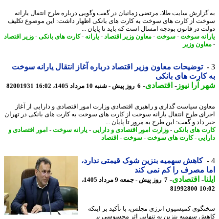
گزارش سایت طلا، مرتضی زمانیان در گفت وگویی درباره طرح انتقال یارانه
ت از کارت های سوخت به کارت های بانکی اظهار داشت: این موضوع تکلیف
ت در قانون بودجه امسال است که باید تا پایان ...
انه سوخت
-
سوخت
-
معاون وزیر اقتصاد
-
یارانه
-
کارت های بانکی
-
وزیر اقتصاد
اون وزیر
توضیحات معاون وزیر اقتصاد درباره آغاز انتقال یارانه سوخت
کارت های بانکی
 آرا نیوز
-
اقتصادی
-
6 روز پیش - شنبه 10 مرداد 1405، 16:02
82001931
ون سیاست گذاری و راهبری اقتصادی وزارت امور اقتصادی و دارایی از آغاز
ای طرح انتقال یارانه سوخت از کارت های سوخت به کارت های بانکی در تهران
داد و گفت: این طرح به مرور تا پایان ...
ت های بانکی
-
وزارت امور اقتصادی و دارایی
-
یارانه سوخت
-
امور اقتصادی و
ایی
-
کارت های سوخت
-
سوخت
-
اقتصاد
کاهش سهمیه بنزین شوک قیمتی ندارد،
 مصرف را کم نمی کند
ا
-
اقتصادی
-
7 روز پیش - جمعه 9 مرداد 1405،
81992800
10
گوی کمیسیون انرژی مجلس، با تأکید بر اینکه
ش سهمیه بنزین به تنهایی اثر محسوسی بر