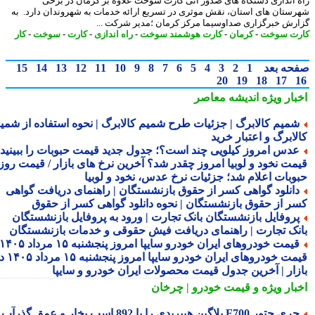
 اندازی دستگاه های صدور آنی کارت سوخت علاوه بر کرمان در برخی
ستان های استان، نقش موثری در تسریع ارائه خدمات به شهروندان دارد. به
رش خبرگزاری صداوسیما مرکز کرمان ؛مدیر شرکت ...
ت سوخت
-
کرمان
-
کارت هوشمند سوخت
-
راه اندازی
-
کارت
-
سوخت
-
کار
حه بعد
1
2
3
4
5
6
7
8
9
10
11
12
13
14
15
20
19
18
17
بار ویژه
اندیشه معاصر
میم کالابرگ | جزئیات طرح شمیم کالابرگ | نحوه استفاده از شمیم
لابرگ و اعتبار خرید
دس امروز کیلویی چند است؟؛ جدول جدید قیمت حبوبات را ببینید /
مت نخود و لوبیا امروز چقدر شد؟ آخرین نرخ های بازار / قیمت روز
وبات اعلام شد؛ جزئیات نرخ عدس، نخود و لوبیا
انلود گواهی کسر از حقوق بازنشستگان | راهنمای دریافت گواهی
ر از حقوق بازنشستگان | نحوه دانلود گواهی کسر از حقوق
روفایل بازنشستگان بانک تجارت | ورود به پروفایل بازنشستگان
نک تجارت | راهنمای دریافت فیش حقوقی و خدمات بازنشستگان
قیمت خودروهای ایران خودرو سایپا امروز پنجشنبه ۱۵ مرداد ۱۴۰۵ |
قیمت خودروهای ایران خودرو سایپا امروز پنجشنبه ۱۵ مرداد ۱۴۰۵ در
زار | آخرین جدول قیمت محصولات ایران خودرو و سایپا
بار ویژه
و قیمت خودرو | چرخان
چری جتور F700 پلاگین هیبریدی را با 892 اسب بخار و عمق گذرآب