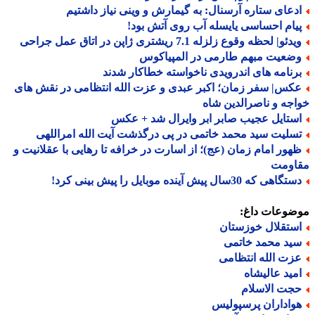
دعای ستاره آرسنال: به گیمارش و وینی نیاز داشتیم
یام احساسی یایسله آب روی آتش بود!
دئو| لحظه وقوع زلزله 7.1 ریشتری ژاپن در اتاق عمل جراحی
ضعیت مبهم طارمی در المپیاکوس
رنامه های اندرویدی ناخواسته خطاکار شدند
کس| سفر زمان؛ اکبر عبدی و عزت الله انتظامی در نقش های
جه و ناصرالدین شاه
ستایل عجیب صابر ابر وایرال شد + عکس
سلیت سید محمد خاتمی در پی درگذشت آیت الله امراللهی
هور امام زمان (عج)؛ از اسارت در خرافه تا رهایی با عقلانیت و
اومت
گاهی که 30سال پیش آینده موبایل را پیش بینی کرد!
ضوعات داغ:
ستقلال خوزستان
ید محمد خاتمی
زت الله انتظامی
مید عالیشاه
جت الاسلام
واداران پرسپولیس