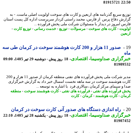
81915721
22
یع سریع گذرنامه های اربعین و کارت های سوخت اولویت اصلی ماست. - به
رش دفاع پرس از فارس، محمد راستی کردار سرپرست اداره کل پست استان
س امروز در دیدار با مسئولان شرکت ملی پخش فرآورده ...
ویت
-
کارت های سوخت
-
مرسولات
-
توزیع
-
خدمت رسانی
-
توزیع کارت
-
عین
صدور 11 هزار و 200 کارت هوشمند سوخت در کرمان طی سه
رگزاری صداوسیما
-
اقتصادی
-
18 روز پیش - دوشنبه 29 تیر 1405، 09:00
81909
مدیر شرکت ملی پخش فرآورده های نفتی منطقه کرمان از صدور 11 هزار و 200
ت هوشمند سوخت در سه ماهه نخست امسال خبر داد به گزارش خبرگزاری
 و سیمای مرکز کرمان ،سالاری فرد با اشاره به توسعه ...
 فرآورده های نفتی
-
فرآورده های نفتی
-
کارت هوشمند سوخت
-
منطقه
ان
-
کارت هوشمند
-
کرمان
-
کارت
راه اندازی دستگاه های صدور آنی کارت سوخت در کرمان
رگزاری صداوسیما
-
اقتصادی
-
18 روز پیش - یکشنبه 28 تیر 1405، 22:10
81907