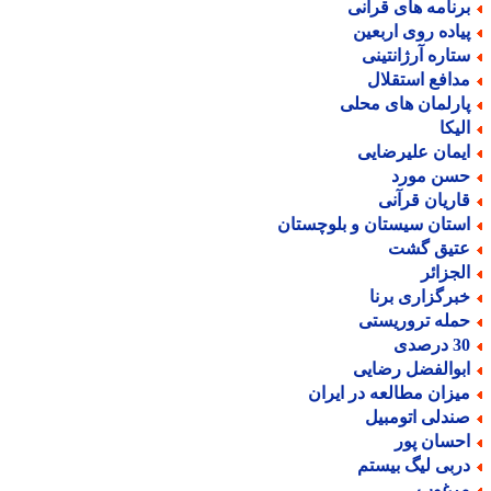
رنامه های قرآنی
یاده روی اربعین
تاره آرژانتینی
دافع استقلال
ارلمان های محلی
لیکا
یمان علیرضایی
سن مورد
اریان قرآنی
ستان سیستان و بلوچستان
تیق گشت
لجزائر
برگزاری برنا
مله تروریستی
درصدی
بوالفضل رضایی
یزان مطالعه در ایران
ندلی اتومبیل
حسان پور
ربی لیگ بیستم
رغوب