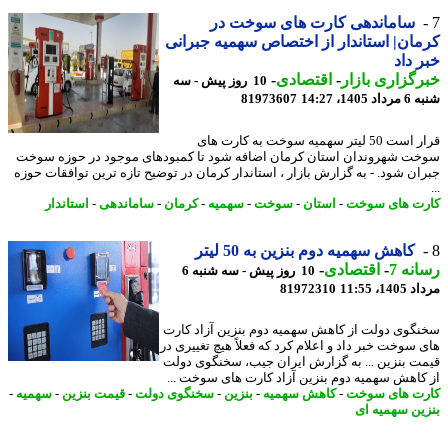
ساماندهی کارت های سوخت در
ان| استاندار از اختصاص سهمیه جبرانی
 داد
گزاری بازار
-
اقتصادی
-
10 روز پیش - سه
140، 14:27
81973607
قرار است 50 لیتر سهمیه سوخت به کارت های
ت شهروندان استان کرمان اضافه شود تا کمبودهای موجود در حوزه سوخت
ان شود. - به گزارش بازار ، استاندار کرمان در توضیح تازه ترین توافقات حوزه
ت های سوخت
-
استان
-
سوخت
-
سهمیه
-
کرمان
-
ساماندهی
-
استاندار
کاهش سهمیه دوم بنزین به 50 لیتر
نه 7
-
اقتصادی
-
10 روز پیش - سه شنبه 6
1، 11:55
81972310
گوی دولت از کاهش سهمیه دوم بنزین آزاد کارت
 سوخت خبر داد و اعلام کرد که فعلاً هیچ تغییری در
ت بنزین ... به گزارش ایران جیب، سخنگوی دولت
کاهش سهمیه دوم بنزین آزاد کارت های سوخت ...
ت های سوخت
-
کاهش سهمیه
-
بنزین
-
سخنگوی دولت
-
قیمت بنزین
-
سهمیه
-
ین سهمیه ای