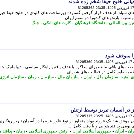
اتی خلیج حیفا شخم زده شدند
81205362
 سپاه، از هدف قرار گرفتن گسترده زیرساخت های کلیدی در خلیج حیفا خبر د
نین بین المللی
-
دانشگاه فرهنگیان
-
کارت های بانکی
-
جنگ
را متوقف شود
81205360
ت های باقی مانده برای مذاکره با هدف یافتن راهکار سیاسی - دیپلماتیک جل
ه به طور کامل در فعالیت های شورای ...
 امنیت سازمان ملل
-
ایران
-
سازمان ملل
-
سازمان
-
زمان
-
سازمان انرژی
اوز در آسمان تبریز توسط ارتش
81205315
 موفق شد یک فروند پهپاد متجاوز از نوع «اوربیتر» را در آسمان تبریز رهگیری
بومی پدافند هوایی و با دقت کامل ...
ان
-
ایران
-
جمهوری اسلامی ایران
-
ارتش جمهوری اسلامی
-
زمان
-
پدافند 