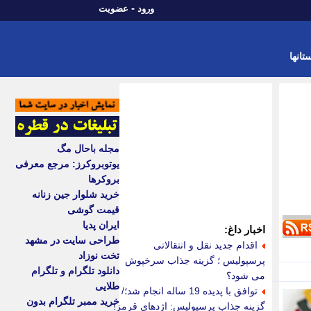
-
ورود
عضویت
تانها
مجله باحال مگ
یوتوبروکرز: مرجع معرفی
بروکرها
خرید شلوار جین زنانه
قیمت گوشی
ایران پدیا
اخبار داغ:
طراحی سایت در مشهد
اقدام جدید نقل و انتقالاتی
تخت نوزاد
پرسپولیس ؛ گزینه جذاب سرخپوش
دانلود تلگرام و تلگرام
می شود؟
طلایی
توافق با پدیده 19 ساله انجام شد؛/
خرید ممبر تلگرام بدون
گزینه جذاب پرسپولیس: اژدهای قرمز!