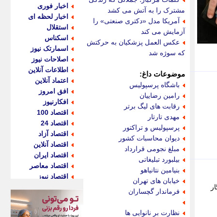
اخبار فوری
مشترک را به آتش می کشد
اخبار لحظه ای
آمریکا مدل «دکتری صنعتی» را
استقلال
آزمایش می کند
اسکناس
عکس العمل پزشکیان به حرکتش
اسمارتک نیوز
که سوژه شد
اصلاحات نیوز
اطلاعات آنلاین
موضوعات داغ:
اعتماد آنلاین
باشگاه پرسپولیس
افق امروز
رامین رضاییان
افکارنیوز
رقابت های لیگ برتر
اقتصاد 100
مهدی تارتار
اقتصاد 24
پرسپولیس و تراکتور
اقتصاد آزاد
دیوان محاسبات کشور
اقتصاد آنلاین
مبلغ نجومی قرارداد
اقتصاد ایران
بیلبورد تبلیغاتی
اقتصاد معاصر
بنیامین نتانیاهو
اقتصاد نیوز
خیابان های تهران
 از رهگیرها نبود. - 2 خبرنگار
اکو ایران
فرماندار گچساران
اکوفارس
اکونگار
نظارت بر نانوایی ها