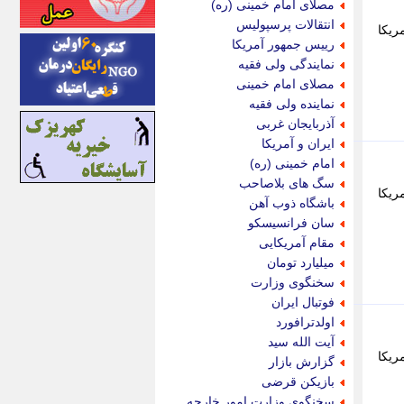
مصلای امام خمینی (ره)
اینتیتر
انتقالات پرسپولیس
ریکا
ایونا نیوز
رییس جمهور آمریکا
بازتاب آنلاین
نمایندگی ولی فقیه
باشگاه خبرنگاران
مصلای امام خمینی
باغستان نیوز
نماینده ولی فقیه
بامبوک
آذربایجان غربی
ببین و بخون
ایران و آمریکا
بدینسان
امام خمینی (ره)
بنکر
سگ های بلاصاحب
ریکا
بیت ران
باشگاه ذوب آهن
پارس فوتبال
سان فرانسیسکو
پارسینه
مقام آمریکایی
پارسینه پلاس
میلیارد تومان
پاز آنلاین
سخنگوی وزارت
پاس گل
فوتبال ایران
پانا
اولدترافورد
پرتو نیوز
آیت الله سید
پرسون
ریکا
گزارش بازار
پنجره نیوز
بازیکن قرضی
پویامگ
سخنگوی وزارت امور خارجه