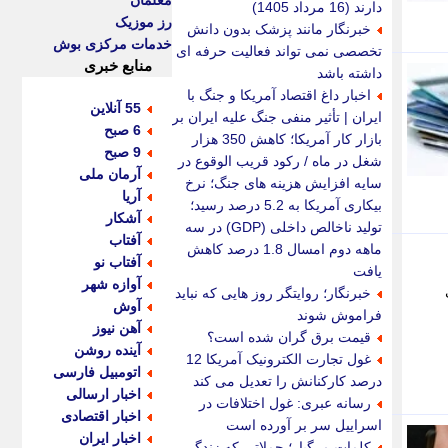
معلمان
دارند (16 مرداد 1405)
رز موزیک
خبرنگار مانند پزشک بدون دانش
خدمات مرکزی بوش
تخصصی نمی تواند فعالیت حرفه ای
منابع خبری
داشته باشد
اخبار داغ اقتصاد آمریکا و جنگ با
55 آنلاین
ایران | تأثیر منفی جنگ علیه ایران بر
6 صبح
بازار کار آمریکا؛ کاهش 350 هزار
9 صبح
شغل در ماه / رکود قریب الوقوع در
آرمان ملی
سایه افزایش هزینه های جنگ؛ نرخ
آریا
بیکاری آمریکا به 5.2 درصد رسید؛
آشکار
تولید ناخالص داخلی (GDP) در سه
آفتاب
ماهه دوم امسال 1.8 درصد کاهش
آفتاب نو
یافت
آوازه شهر
خبرنگار؛ روایتگر روز هایی که نباید
آوش
فراموش شوند
آهن نیوز
قیمت برق گران شده است؟
آینده روشن
غول تجارت الکترونیک آمریکا 12
اتومبیل فارسی
درصد کارکنانش را تعدیل می کند
اخبار ارسالی
رسانه عبری: غول اختلافات در
اخبار اقتصادی
اسراییل سر بر آورده است
اخبار ایران
کلمات مرگبار؛ جملاتی که زندگی