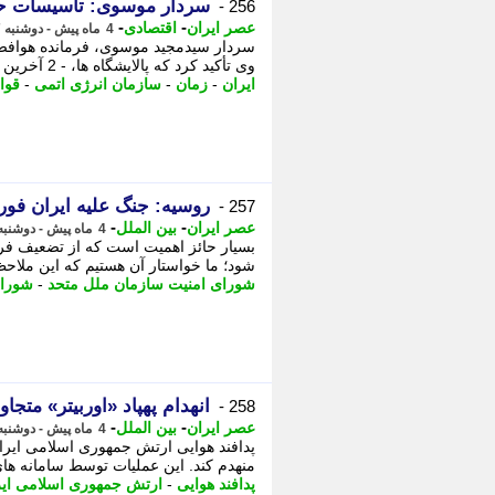
سردار موسوی: تاسیسات حی
256 -
-
-
عصر ایران
اقتصادی
4 ماه پیش - دوشنبه 17 فروردین 1405، 23:35
سردار سیدمجید موسوی، فرمانده هوافضای
وی تأکید کرد که پالایشگاه ها، - 2 آخرین وضعیت بارش های کشور؛ دو سوم ایران ...
ایران
-
زمان
-
سازمان انرژی اتمی
-
قوا
روسیه: جنگ علیه ایران فو
257 -
-
-
عصر ایران
بین الملل
4 ماه پیش - دوشنبه 17 فروردین 1405، 23:35
بسیار حائز اهمیت است که از تضعیف فرص
شود؛ ما خواستار آن هستیم که این ملاحظ
شورای امنیت سازمان ملل متحد
-
شورای
انهدام پهپاد «اوربیتر» متج
258 -
-
-
عصر ایران
بین الملل
4 ماه پیش - دوشنبه 17 فروردین 1405، 23:25
پدافند هوایی ارتش جمهوری اسلامی ایران
منهدم کند. این عملیات توسط سامانه های 
پدافند هوایی
-
ارتش جمهوری اسلامی ایر