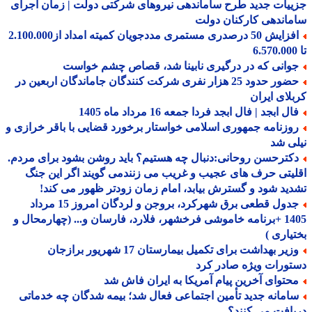
یات جدید طرح ساماندهی نیروهای شرکتی دولت | زمان اجرای
اندهی کارکنان دولت
افزایش 50 درصدری مستمری مددجویان کمیته امداد از2.100.000
وانی که در درگیری نابینا شد، قصاص چشم خواست
حضور حدود 25 هزار نفری شرکت کنندگان جاماندگان اربعین در
لای ایران
ل ابجد | فال ابجد فردا جمعه 16 مرداد ماه 1405
وزنامه جمهوری اسلامی خواستار برخورد قضایی با باقر خرازی و
ی شد
کترحسن روحانی:دنبال چه هستیم؟ باید روشن بشود برای مردم.
یتی حرف های عجیب و غریب می زنندمی گویند اگر این جنگ
ید شود و گسترش بیابد، امام زمان زودتر ظهور می کند!
جدول قطعی برق شهرکرد، بروجن و لردگان امروز 15 مرداد
1405 +برنامه خاموشی فرخشهر، فلارد، فارسان و... (چهارمحال و
یاری )
وزیر بهداشت برای تکمیل بیمارستان 17 شهریور برازجان
ورات ویژه صادر کرد
حتوای آخرین پیام آمریکا به ایران فاش شد
امانه جدید تأمین اجتماعی فعال شد؛ بیمه شدگان چه خدماتی
افت می کنند؟