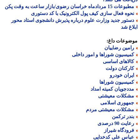
عات 15 مردادماه خراسان رضوی/بازار ساعت به وقت پکن
حوه فعال سازی کیف پول الکترونیک با کد دستوری
ستور جدید وزارت علوم درباره پذیرش دانشجوی استاد محور
اغ شد
ضوعات داغ:
امین رضاییان
میسیون شوراها و امور داخلی
الاهای اساسی
ارکنان دولت
یران خودرو
میسیون شوراها
ددجویان کمیته امداد
شکلات معیشتی
مهوری اسلامی
شکلات معیشتی مردم
ندر ترکمن
ایت 90 درصدی
رودگاه شیراز
باس علی کدخدایی