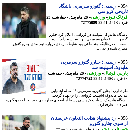
3
رسمی: گتوزو سرمربی باشگاه
یخی کرواسی
اک نیوز
-
ورزشی
-
26 ماه پیش - چهارشنبه 23
14، 22:51
72775089
گاه هایدوک اشپلیت در کرواسی اعلام کرد جنارو
زو را به ‏عنوان سرمربی این تیم استخدام کرده
. ‏ - ، درحالیکه چند ماهی بود شایعات زیادی درباره تیم بعدی جنارو گتوزو
ح شده و حتی ...
3
رسمی؛ جنارو گتوزو سرمربی
دوک اشپلیت شد
س فوتبال
-
ورزشی
-
26 ماه پیش - چهارشنبه
72774753
طرفداری | جنارو گتوزو، سرمربی 46 ساله ایتالیایی
یت هایدوک اشپلیت کرواسی را برعهده گرفت.
باشگاه هایدوک اشپلیت کرواسی رسما از امضای قراردادی 2 ساله با جنارو گتوزو
داد. - طرفداری ...
3
رد پیشنهاد هدایت التعاون عربستان
سوی جنارو گتوزو
نا
-
ورزشی
-
26 ماه پیش - سه شنبه 22