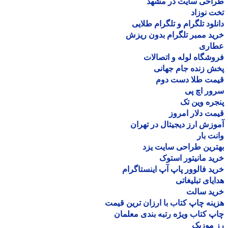
احی سایت در مشهد
 نوزاد
لود تلگرام و تلگرام طلایی
د ممبر تلگرام بدون ریزش
اری
شگاه لوله و اتصالات
 زنده جام جهانی
مت طلا دست دوم
ر اچ پی
ره وین تک
ت دلار امروز
زش ارز دیجیتال در تهران
ت بار
رین طراحی سایت یزد
د مانیتور استوک
د فالوور پاپ آپ اینستاگرام
یای تبلیغاتی
ید سالت
نه چاپ کتاب با ارزان ترین قیمت
 کتاب ویژه رتبه بندی معلمان
موزیک