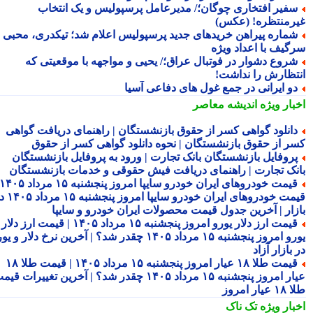
فیر افتخاری چوگان؛/ مدیرعامل پرسپولیس و یک انتخاب
رمنتظره! (عکس)
ماره پیراهن خریدهای جدید پرسپولیس اعلام شد؛ تیکدری، محبی و
گیف با اعداد ویژه
روع دشوار در فوتبال عراق؛/ یحیی و مواجهه با موقعیتی که
تظارش را نداشت!
و ایرانی در جمع غول های دفاعی آسیا
بار ویژه
اندیشه معاصر
انلود گواهی کسر از حقوق بازنشستگان | راهنمای دریافت گواهی
ر از حقوق بازنشستگان | نحوه دانلود گواهی کسر از حقوق
روفایل بازنشستگان بانک تجارت | ورود به پروفایل بازنشستگان
نک تجارت | راهنمای دریافت فیش حقوقی و خدمات بازنشستگان
قیمت خودروهای ایران خودرو سایپا امروز پنجشنبه ۱۵ مرداد ۱۴۰۵ |
قیمت خودروهای ایران خودرو سایپا امروز پنجشنبه ۱۵ مرداد ۱۴۰۵ در
زار | آخرین جدول قیمت محصولات ایران خودرو و سایپا
قیمت ارز دلار یورو امروز پنجشنبه ۱۵ مرداد ۱۴۰۵ | قیمت ارز دلار
یورو امروز پنجشنبه ۱۵ مرداد ۱۴۰۵ چقدر شد؟ | آخرین نرخ دلار و یورو
بازار آزاد
قیمت طلا ۱۸ عیار امروز پنجشنبه ۱۵ مرداد ۱۴۰۵ | قیمت طلا ۱۸
عیار امروز پنجشنبه ۱۵ مرداد ۱۴۰۵ چقدر شد؟ | آخرین تغییرات قیمت
ار امروز
بار ویژه
تک ناک