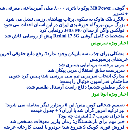
گوشی M8 Power پوکو با باتری ۸۰۰۰ میلی آمپرساعتی معرفی شد
تصویر
الگرد بلک هاوک به سکوی پرتاب پهپادهای رزمی تبدیل می شود
زرگ ترین نیروگاه خورشیدی ایران در این استان احداث می شود
ولکس واگن از سدان Jetta M6 رونمایی کرد
شخصات کامل گوشی Redmi 17 5G پیش از رونمایی فاش شد
بار ویژه
سرنویس
شکلی برای جذب سه بازیکن وجود ندارد؛/ رفع مانع حقوقی آخرین
یدهای پرسپولیس
ربی برجسته بریتانیایی بستری شد
رپرست سابق استقلال مربی پیکان شد
دارک انتخاب سرمربی تیم ملی بررسی شد/ پلیس کره جنوبی
ختمان فدراسیون فوتبال را بست!
یگر مطمئن شدیم! دفاع راست آرسنال طلسم شده
بار ویژه
ایونا نیوز
صمیم جنجالی کوین بیس/ این 6 رمزارز دیگر معامله نمی شوند!
یر ترکیه امروز گران شد یا ارزان؟ + جدول قیمت
اجرای ضریب 2.7 اینترنت چه بود؟
بر مهم برای بازنشستگان؛ زمان واریز معوقات مشخص شد
فروش فوری کوییک S شروع شد/ خودرو با قیمت کارخانه عرضه