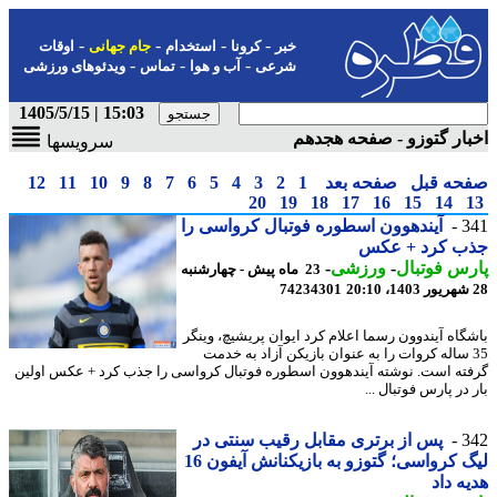
-
-
-
-
خبر
کرونا
استخدام
جام جهانی
اوقات
-
-
-
شرعی
آب و هوا
تماس
ویدئوهای ورزشی
15:03 | 1405/5/15
ار گتوزو - صفحه هجدهم
سرویسها
حه قبل
صفحه بعد
1
2
3
4
5
6
7
8
9
10
11
12
20
19
18
17
16
15
14
3
آیندهوون اسطوره فوتبال کرواسی را
ب کرد + عکس
س فوتبال
-
ورزشی
-
23 ماه پیش - چهارشنبه
74234301
گاه آیندوون رسما اعلام کرد ایوان پریشیچ، وینگر
3 ساله کروات ‏را به عنوان بازیکن آزاد به خدمت
ته است. نوشته آیندهوون اسطوره فوتبال کرواسی را جذب کرد + عکس اولین
در پارس فوتبال ...
3
پس از برتری مقابل رقیب سنتی در
لیگ کرواسی؛ گتوزو به بازیکنانش آیفون 16
ه داد