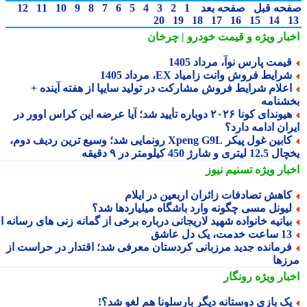
حه قبل
صفحه بعد
1
2
3
4
5
6
7
8
9
10
11
12
20
19
18
17
16
15
14
بار ویژه
و قیمت خودرو | چرخان
یمت پارس نوآ، مرداد 1405
رایط فروش وانت زامیاد EX، مرداد 1405
علام شرایط فروش مشارکت در تولید سایپا از هفته آینده +
شنامه
هیوندای کونا ۲۰۲۶ دوباره تأیید شد؛ آیا عرضه این کراس اوور در
ان ادامه دارد؟
کابین غول پیکر Xpeng G9L رونمایی شد؛ وسیع ترین ردیف دوم،
ری و شارژ 450 کیلومتر در ۹ دقیقه
بار ویژه
تسنیم نیوز
اهش تصادفات زائران اربعین در ایلام
یونل مسی چگونه وارد باشگاه میلیاردها شد؟
یانیه خانواده شهید لاریجانی درباره برخی از گمانه زنی های رسانه ای
ساعت خدمت، یک دل عاشق
رمانده جدید مرزبانی کردستان معرفی شد؛ اقتدار در حراست از
زها
بار ویژه
رونگار
ک بازی دوستانه دیگر بارسلونا هم لغو شد؟!