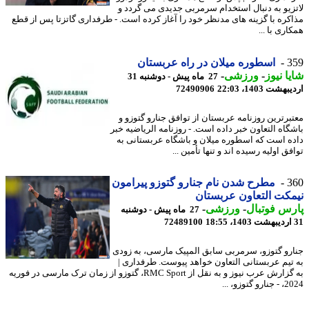
زیو به دنبال استخدام سرمربی جدیدی می گردد و
کره با گزینه های مدنظر خود را آغاز کرده است. - طرفداری گاتزتا پس از قطع
ری با ...
3
اسطوره میلان در راه عربستان
ا نیوز
-
ورزشی
-
27 ماه پیش - دوشنبه 31
شت 1403، 22:03
72490906
برترین روزنامه عربستان از توافق جنارو گتوزو و
گاه التعاون خبر داده است. - روزنامه الریاضیه خبر
ه است که اسطوره میلان و باشگاه عربستانی به
ق اولیه رسیده اند و تنها تأمین ...
3
مطرح شدن نام جنارو گتوزو پیرامون
کت التعاون عربستان
س فوتبال
-
ورزشی
-
27 ماه پیش - دوشنبه
72489100
رو گتوزو، سرمربی سابق المپیک مارسی، به زودی
تیم عربستانی التعاون خواهد پیوست. طرفداری |
به گزارش عرب نیوز و به نقل از RMC Sport، گتوزو از زمان ترک مارسی در فوریه
گتوزو، ...