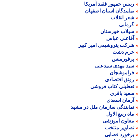
ییس جمهور فقید آمریکا
مایندگان استان اصفهان
عر انقلاب
رمابی
یلاب خوزستان
قاعلی عباس
رکت پتروشیمی امیر کبیر
رم دشت
رفورمنس
ید مهدی سیدعلی
راموشجان
ونق اقتصادی
عطیلی کتاب فروشی
عید باقری
رمان اسعدی
مایندگی سازمان ملل در مشهد
اه ربیع الاول
عاون آموزشی
صاویر منتخب
رخورد قضایی