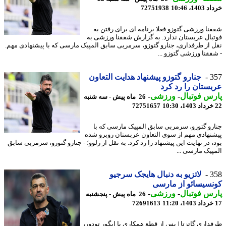
14، 10:46
72751938
نا ورزشی گتوزو فعلا برنامه ای برای رفتن به
بال عربستان ندارد. به گزارش شفقنا ورزشی به
 از طرفداری، جنارو گتوزو، سرمربی سابق المپیک مارسی که با پیشنهادی مهم.
فقنا ورزشی گتوزو ...
3
جنارو گتوزو پیشنهاد هدایت التعاون
ستان را رد کرد
س فوتبال
-
ورزشی
-
26 ماه پیش - سه شنبه
72751657
رو گتوزو، سرمربی سابق المپیک مارسی که با
نهادی مهم از سوی التعاون عربستان روبرو شده
، در نهایت این پیشنهاد را رد کرد. به نقل از رلوو؛ - جنارو گتوزو، سرمربی سابق
پیک مارسی ...
3
لاتزیو به دنبال هایجک سرجیو
سیسائو از مارسی
س فوتبال
-
ورزشی
-
26 ماه پیش - پنجشنبه
72691613
داری گاتزتا | پس از قطع همکاری با ایگور تودور،