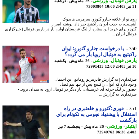
س فوتبال
-
ورزشی
-
26 ماه پیش - دوشنبه
73003804
انو از علاقه جنارو گتوزو، سرمربی هایدوک
لیت، به جذب ایوان راکیتیچ خبر داد. نوشته اصرار
زو برای خرید این ستاره از لیگ عربستان اولین بار در پارس فوتبال | خبرگزاری
ال ایران ...
3
با درخواست جنارو گتوزو؛ ایوان
یتیچ به فوتبال اروپا باز می گردد؟
س فوتبال
-
ورزشی
-
26 ماه پیش - یکشنبه
72991433
داری | به گزارش فابریتزیو رومانو، این احتمال
د دارد که ایوان راکیتیچ پس از تنها نیم فصل
ر در لیگ حرفه ای عربستان، بار دیگر در فوتبال اروپا به میدان برود. -
داری به گزارش ...
3
فوری؛گتوزو و خلعتبری در راه
قلال با پیشنهاد نجومی به نکونام برای
زگشت
یتر
-
ورزشی
-
26 ماه پیش - پنجشنبه 7 تیر
72949763
1403