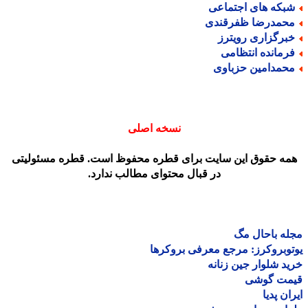
بکه های اجتماعی
حمدرضا ظفرقندی
برگزاری رویترز
رمانده انتظامی
حمدامین حزباوی
نسخه اصلی
مه حقوق این سایت برای قطره محفوظ است. قطره مسئولیتی
در قبال محتوای مطالب ندارد.
ه باحال مگ
وبروکرز: مرجع معرفی بروکرها
د شلوار جین زنانه
مت گوشی
ان پدیا