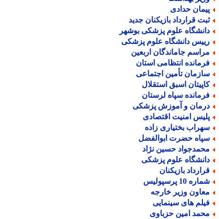
یمان حدادی
بت قرارداد بازیکنان جدید
انشگاه علوم پزشکی بوشهر
ییس دانشگاه علوم پزشکی
راسم جاماندگان اربعین
رمانده انتظامی استان
ازمان تأمین اجتماعی
اپیتان اسبق استقلال
رمانده سپاه لرستان
رمان و آموزش پزشکی
لیس امنیت اقتصادی
هراب بختیاری زاده
پاه حضرت ابوالفضل
حمدجواد حسین نژاد
انشگاه علوم پزشکی
رارداد بازیکنان
اره 10 پرسپولیس
عاون وزیر خارجه
یلم های سینمایی
حمد امین حزباوی