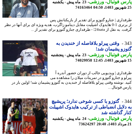
س فوتبال
-
ورزشی
-
23 ماه پیش - یکشنبه
74163464
داری | جنارو گتوزو برای تقدیر از بازیکنانش پس
از برتری 1-0 هایدوک اشپلیت مقابل دینامو زاگرب، هدیه ویژه ای برای آنها در نظر
 از 24sata؛ - طرفداری جنارو گتوزو برای تقدیر از ...
3
وقتی پیرلو بلافاصله از خندیدن به
زو پشیمان شد!
س فوتبال
-
ورزشی
-
23 ماه پیش - پنجشنبه
74029958
داری | ویدیویی جالب از دوران حضور آندره آ
لو و جنارو گتوزو در تمرینات میلان را مشاهده می
د. نوشته وقتی پیرلو بلافاصله از خندیدن به گتوزو پشیمان شد! اولین بار در
 فوتبال ...
3
گتوزو با کسی شوخی ندارد؛ پریشیچ
دلایل انضباطی از ترکیب هایدوک اشپیلت
ر گذاشته شد
س فوتبال
-
ورزشی
-
24 ماه پیش - یکشنبه
73624297