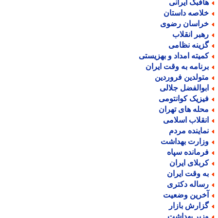
افبک ایرانی
لاصه داستان
راسان رضوی
هبر انقلاب
زینه نظامی
میته امداد و بهزیستی
رنامه به وقت ایران
تولدین فروردین
بوالفضل جلالی
یزیک کوانتومی
حله های تهران
نقلاب اسلامی
ماینده مردم
زارت بهداشت
رمانده سپاه
ربلای ایران
ه وقت ایران
ساله دکتری
خرین وضعیت
زارش بازار
زیر بهداشت