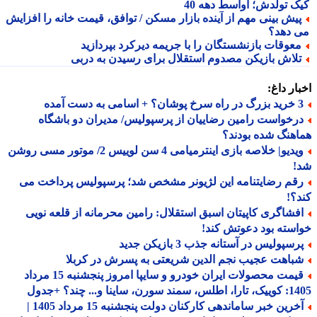
ک تولدش؛ اواسط دهه 40
یش بینی مهم از آینده بازار مسکن / توافق، قیمت خانه را افزایش
 دهد؟
عوقات بازنشستگان را با جریمه دیرکرد بپردازید
لاش بازیکن مصدوم استقلال برای رسیدن به دربی
ار داغ:
 اسامی به دست آمده
رخواست رامین رضاییان از پرسپولیس/ مدیران دو باشگاه
هنگ شده بودند؟
ویدیو| خلاصه بازی اینترمیامی 4 سن لوییس 2/ موتور مسی روشن
!
قم رضایتنامه این لژیونر مشخص شد؛ پرسپولیس پرداخت می
؟!
فشاگری کاپیتان اسبق استقلال: رامین محرمانه از قلعه نویی
سته بود دعوتش کند!
سپولیس در آستانه جذب 3 بازیکن جدید
باهت عجیب نجم الدین شریعتی به پسرش در کربلا
قیمت محصولات ایران خودرو و سایپا امروز پنجشنبه 15 مرداد
 سورن، ساینا و... چند؟ +جدول
آخرین خبر ساماندهی کارکنان دولت پنجشنبه 15 مرداد 1405 |