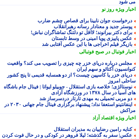
 شود
بار ویژه
روز نو
رخواست جوان نابینا برای قصاص چشم ضارب
وستر جدید و معنادار رسانه رهبرانقلاب
رای دکتر بیرانوند؛ لااقل تو دلتنگ تماشاگران نباش!
کس پاییزی پویا امینی در وسط تابستان
ازیگر فیلم اخراجی ها با این عکس آفتابی شد
بار فوتبال در صبح فوتبالی
جلس درباره دریای خزر چه چیزی را تصویب می کند؟ واقعیت
وانسیون آکتائو و سهم ایران
ریای خزر یا کاسپین چیست؟ از دو همسایه قدیمی تا پنج کشور
حلی امروز
وستالژی؛ خلاصه بازی استقلال - جوبیلو ایواتا | فینال جام باشگاه
سیا در سال ۱۳۷۸ در ورزشگاه آزادی
و مربی تحمیلی به مهدی تارتار دردسرساز شد
اینفانتینو استعفا نداد؛ پیشنهاد برگزاری فینال جام جهانی ۲۰۳۰ در
اکش
بار ویژه
اقتصاد آزاد
نایه رامین رضاییان به مدیران استقلال
کس| سفر به گذشته؛ لیلا فروهر در کودکی و در حال فوت کردن