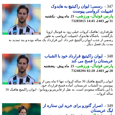
3
رسمی؛ ایوان راکیتیچ به هایدوک
پیلت کرواسی پیوست
س فوتبال
-
ورزشی
-
25 ماه پیش - یکشنبه
73285015
داری | هافبک کروات خیلی زود به فوتبال اروپا
گشت. باشگاه هایدوک اشپیلت کرواسی به طور
ی از جذب ایوان راکیتیچ خبر داد. این قرارداد یک ساله بوده و بند تمدید به
 یک فصل دیگر ...
3
ایوان راکیتیچ قرارداد خود با الشباب
ستان را فسخ می کند
س فوتبال
-
ورزشی
-
25 ماه پیش - پنجشنبه
73240294
ایوان راکیتیچ هافبک 36 ساله کروات تنها 6 ماه پس از
ستن به الشباب عربستان، آماده فسخ قرارداد خود
با این باشگاه سعودی است. به نقل از فابریتزیو رومانو؛ - ایوان راکیتیچ هافبک 36
ه کروات ...
3
اصرار گتوزو برای خرید این ستاره از
 عربستان