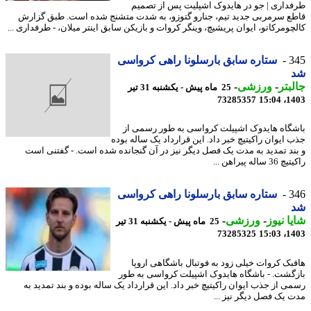
داری | جو در هایدوک اشپلیت پس از تصمیم
ع سرمربی جدید تیم، جنارو گتوزو، به شدت متشنج شده است. طبق گزارش
چومرکاتو، ایوان پریشیچ، وینگر کروات و بازیکن سابق اینتر میلان، - طرفداری ...
3
ستاره سابق بارسلونا راهی کرواسی
بتر
-
ورزشی
-
25 ماه پیش - یکشنبه 31 تیر
73285357
1403
گاه هایدوک اشپیلت کرواسی به طور رسمی از
 ایوان راکیتیچ خبر داد. این قرارداد یک ساله بوده
ند تمدید به مدت یک فصل دیگر نیز در آن گنجانده شده است. - گفتنی است
ساله پیراهن ...
3
ستاره سابق بارسلونا راهی کرواسی
ا نیوز
-
ورزشی
-
25 ماه پیش - یکشنبه 31 تیر
73285325
1403
بک کروات خیلی زود به فوتبال باشگاهی اروپا
گشت. - باشگاه هایدوک اشپیلت کرواسی به طور
ی از جذب ایوان راکیتیچ خبر داد. این قرارداد یک ساله بوده و بند تمدید به
 یک فصل دیگر نیز ...