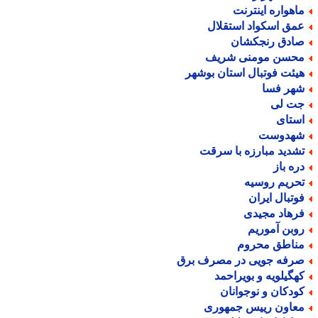
اهواره اینترنت
مق اسکواد استقلال
ادق رنجکشان
حسن مومنی شریف
یئت فوتبال استان بوشهر
هر فسا
ت لی
ستای
هدوست
شدید مبارزه با سرقت
ره باز
حریم روسیه
وتبال ایران
رهاد مجیدی
وبن آموریم
ناطق محروم
رفه جویی در مصرف برق
هگیلویه و بویراحمد
ودکان و نوجوانان
عاون رییس جمهوری