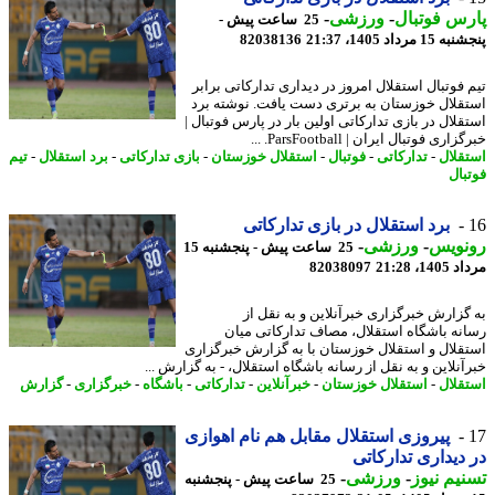
س فوتبال
-
ورزشی
-
25 ساعت پیش -
 مرداد 1405، 21:37
82038136
 فوتبال استقلال امروز در دیداری تدارکاتی برابر
قلال خوزستان به برتری دست یافت. نوشته برد
قلال در بازی تدارکاتی اولین بار در پارس فوتبال |
ری فوتبال ایران | ParsFootball. ...
قلال
-
تدارکاتی
-
فوتبال
-
استقلال خوزستان
-
بازی تدارکاتی
-
برد استقلال
-
تیم
بال
برد استقلال در بازی تدارکاتی
نویس
-
ورزشی
-
25 ساعت پیش - پنجشنبه 15
1، 21:28
82038097
گزارش خبرگزاری خبرآنلاین و به نقل از
نه باشگاه استقلال، مصاف تدارکاتی میان
قلال و استقلال خوزستان با به گزارش خبرگزاری
نلاین و به نقل از رسانه باشگاه استقلال، - به گزارش ...
قلال
-
استقلال خوزستان
-
خبرآنلاین
-
تدارکاتی
-
باشگاه
-
خبرگزاری
-
گزارش
پیروزی استقلال مقابل هم نام اهوازی
دیداری تدارکاتی
یم نیوز
-
ورزشی
-
25 ساعت پیش - پنجشنبه