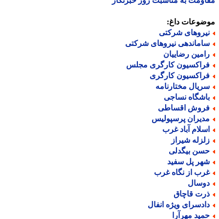
ومت به مناسبت روز خبرنگار
ضوعات داغ:
یروهای شرکتی
اماندهی نیروهای شرکتی
امین رضاییان
راکسیون کارگری مجلس
راکسیون کارگری
ریال مختارنامه
اشگاه نساجی
روش اقساطی
دیران پرسپولیس
سلام آباد غرب
لزله شیراز
سن بیگدلی
هر پل سفید
رب از نگاه غرب
وسال
رت قاچاق
ادسرای ویژه انفال
مید مهرآرا