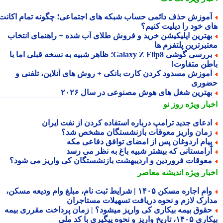
موزش حذف دائمی حساب شبکه های اجتماعی؛ چگونه تمام اکانت
ی خود را دیلیت کنیم؟
هترین اپلیکیشن خرید و فروش طلای آب شده + راهنمای انتخاب
تبرترین پلتفرم ها
بررسی گوشی Galaxy Z Flip8؛ ظاهر شبیه به نسخه قبلی اما با
طن متفاوت!
موزش مسدود کردن کارت بانکی + روش های آنلاین، تلفنی و
وری
هترین شغل های هوش مصنوعی در سال ۲۰۲۶
بار ویژه
روز نو
دعای جدید ترامپ درباره استفاده کردن از نفت ایران
مان واریز معوقات بازنشستگان مشخص شد؟
یام اردوغان پس از امضای توافق دفاعی مکه
رامستانی که بیشتر شبیه باغ به نظر می رسد
عوقات فروردین و اردیبهشت بازنشستگان کی واریز می شود؟
بار ویژه
اندیشه معاصر
وام اجاره مسکن ۱۴۰۵ | شرایط ثبت نام، مبلغ وام ودیعه مسکن،
ارک لازم و نحوه دریافت تسهیلات مستاجران
قوق بیمه بیکاری کی واریز میشود؟ | زمان پرداخت مقرری بیمه
تاریخ واریز و نحوه پیگیری با کد ملی