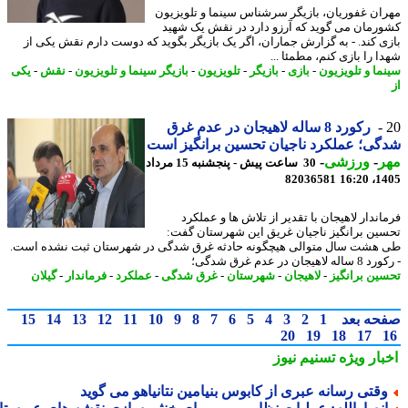
ان غفوریان، بازیگر سرشناس سینما و تلویزیون
رمان می گوید که آرزو دارد در نقش یک شهید
ی کند. - به گزارش جماران، اگر یک بازیگر بگوید که دوست دارم نقش یکی از
 را بازی کنم، مطمئا ...
ما و تلویزیون
-
بازی
-
بازیگر
-
تلویزیون
-
بازیگر سینما و تلویزیون
-
نقش
-
یکی
رکورد 8 ساله لاهیجان در عدم غرق
ی؛ عملکرد ناجیان تحسین برانگیز است
ر
-
ورزشی
-
30 ساعت پیش - پنجشنبه 15 مرداد
82036581
1405
اندار لاهیجان با تقدیر از تلاش ها و عملکرد
ین برانگیز ناجیان غریق این شهرستان گفت:
هشت سال متوالی هیچگونه حادثه غرق شدگی در شهرستان ثبت نشده است.
اهیجان در عدم غرق شدگی؛
ین برانگیز
-
لاهیجان
-
شهرستان
-
غرق شدگی
-
عملکرد
-
فرماندار
-
گیلان
حه بعد
1
2
3
4
5
6
7
8
9
10
11
12
13
14
15
20
19
18
17
بار ویژه
تسنیم نیوز
قتی رسانه عبری از کابوس بنیامین نتانیاهو می گوید