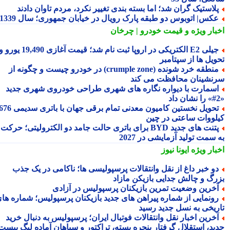
لاستیک گران شد؛ اما بسته بندی تغییر نکرد، مردم تاوان دادند
کس| اتوبوس دو طبقه پارک رویال در خیابان جمهوری؛ سال 1339
بار ویژه
و قیمت خودرو | چرخان
جیلی E2 الکتریکی در اروپا ثبت نام شد؛ قیمت آغازی 19,490 یورو و
ویل ها از سپتامبر
منطقه خرد شونده (crumple zone) در خودرو چیست و چگونه از
نشینان محافظت می کند
سمارت با دیواره نگاره های شهری طراحی خودروی شهری جدید
تحویل نخستین کامیون معدنی تمام برقی جهان با باتری سدیمی 676
لووات ساعتی در چین
پتنت های جدید BYD برای باتری حالت جامد دو الکترولیتی؛ حرکت
سمت تولید آزمایشی در 2027
بار ویژه
ایونا نیوز
و خبر داغ از نقل وانتقالات پرسپولیسی ها؛ ناکامی در یک جذب
رگ و چالش جدایی بازیکن مازاد
خرین وضعیت تمرین بازیکنان پرسپولیس در آزادی
ونمایی از شماره پیراهن های جدید بازیکنان پرسپولیس؛ شماره های
ریخی به نسل جدید رسید
خرین اخبار نقل وانتقالات فوتبال ایران؛ پرسپولیس به دنبال خرید
ید، استقلال گرفتار پنجره بسته، تراکتور و سپاهان آماده لیگ بیست