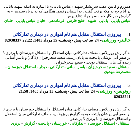
زم و کابین عقب سرلشکر شهید «عباس بابایی» با اشاره به اینکه شهید بابایی
ایام حج به مکه نرفت گفت : به آسمان رفتیم، هنگامی که به دریا رسیدیم، - به
رش خبرنگار حماسه و جهاد دفاع پرس ...
س بابایی
-
بابایی
-
شهید
-
خلیج فارس
-
فرماندهی
-
خلبان عباس بابایی
-
خلبان
پیروزی استقلال مقابل هم نام اهوازی در دیداری تدارکاتی
بتر
-
ورزشی
-
24 ساعت پیش - پنجشنبه 15 مرداد 1405، 22:22
82038337
به گزارش روزپلاس، مصاف تدارکاتی میان استقلال و استقلال خوزستان با برتری 3
بر صفر آبی پوشان پایتخت به پایان رسید. سعید سحرخیزان (2 گل) و یاسر آسانی
ده گل های استقلال بودند. - سعید سحرخیزان ...
قلال
-
سعید سحرخیزان
-
یاسر آسانی
-
تدارکاتی
-
دیدار
-
استقلال خوزستان
-
درضا مهدوی
پیروزی استقلال مقابل هم نام اهوازی در دیداری تدارکاتی
نویس
-
ورزشی
-
24 ساعت پیش - پنجشنبه 15 مرداد 1405، 21:58
82038
به گزارش روزپلاس، مصاف تدارکاتی میان استقلال و استقلال خوزستان با برتری 3
صفر آبی پوشان پایتخت به به گزارش روزپلاس، مصاف تدارکاتی میان استقلال
قلال خوزستان با برتری 3 بر صفر ...
قلال
-
استقلال خوزستان
-
تدارکاتی
-
خوزستان
-
پایتخت
-
گزارش
-
برتری