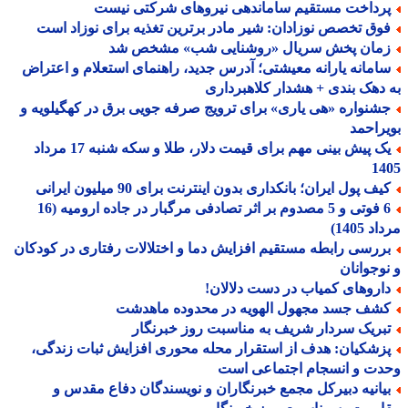
رداخت مستقیم ساماندهی نیروهای شرکتی نیست
وق تخصص نوزادان: شیر مادر برترین تغذیه برای نوزاد است
مان پخش سریال «روشنایی شب» مشخص شد
امانه یارانه معیشتی؛ آدرس جدید، راهنمای استعلام و اعتراض
دهک بندی + هشدار کلاهبرداری
شنواره «هی یاری» برای ترویج صرفه جویی برق در کهگیلویه و
راحمد
یک پیش بینی مهم برای قیمت دلار، طلا و سکه شنبه 17 مرداد
14
ف پول ایران؛ بانکداری بدون اینترنت برای 90 میلیون ایرانی
6 فوتی و 5 مصدوم بر اثر تصادفی مرگبار در جاده ارومیه (16
 1405)
ررسی رابطه مستقیم افزایش دما و اختلالات رفتاری در کودکان
وجوانان
اروهای کمیاب در دست دلالان!
شف جسد مجهول الهویه در محدوده ماهدشت
بریک سردار شریف به مناسبت روز خبرنگار
زشکیان: هدف از استقرار محله محوری افزایش ثبات زندگی،
دت و انسجام اجتماعی است
یانیه دبیرکل مجمع خبرنگاران و نویسندگان دفاع مقدس و