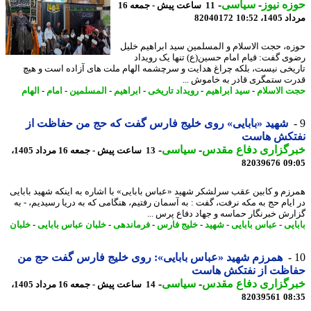
ه نیوز
-
سیاسی
-
11 ساعت پیش - جمعه 16
1، 10:52
82040172
ه، حجت الاسلام و المسلمین سید ابراهیم خلیل
ی گفت: قیام امام حسین(ع) تنها یک رویداد
یخی نیست، بلکه چراغ هدایت و سرچشمه الهام ملت های آزاده است و هیچ
ت ستمگری قادر به خاموش ...
 الاسلام
-
سید ابراهیم
-
رویداد تاریخی
-
ابراهیم
-
المسلمین
-
امام
-
الهام
شهید «بابایی» روی خلیج فارس گفت که حج من حفاظت از
تکش هاست
رگزاری دفاع مقدس
-
سیاسی
-
13 ساعت پیش - جمعه 16 مرداد 1405،
82039676
09
زم و کابین عقب سرلشکر شهید «عباس بابایی» با اشاره به اینکه شهید بابایی
ایام حج به مکه نرفت، گفت : به آسمان رفتیم، هنگامی که به دریا رسیدیم، - به
رش خبرنگار حماسه و جهاد دفاع پرس ...
یی
-
عباس بابایی
-
شهید
-
خلیج فارس
-
فرماندهی
-
خلبان عباس بابایی
-
خلبان
همرزم شهید «عباس بابایی»: روی خلیج فارس گفت حج من
اظت از نفتکش هاست
رگزاری دفاع مقدس
-
سیاسی
-
14 ساعت پیش - جمعه 16 مرداد 1405،
82039561
08