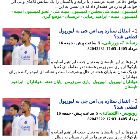
فق دفاعی جدید عربستان با ترکیه و پاکستان را یک نمایش کاغذی و بی اثر
ند. او به ریاض هشدار داد که دل بستن به این ...
سیون امنیت ملی مجلس
-
کمیسیون امنیت ملی
-
عضو کمیسیون امنیت
-
سیون امنیت
-
ابراهیم رضایی
-
عربستان
-
موضع گیری
انتقال ستاره پی اس جی به لیورپول
عی شد؟
نه 7
-
ورزشی
-
5 ساعت پیش - جمعه 16
1، 17:05
82042231
زها در این تابستان به دنبال جذب ابراهیم امبایه و
کولا از پاری سن ژرمن هستند؛ دو معامله ای که با
یک شدن به پایان هفته در حال پیشرفت است و نشانه ای امیدوارکننده برای
اران ...
داران لیورپول
-
لیورپول
-
پاری سن ژرمن
-
پایان هفته
-
هواداران
-
ابراهیم
-
ستان
انتقال ستاره پی اس جی به لیورپول
عی شد؟
نویس
-
اقتصادی
-
5 ساعت پیش - جمعه 16
1، 17:03
82042222
زها در این تابستان به دنبال جذب ابراهیم امبایه و
کولا از پاری سن قرمزها در این تابستان به دنبال