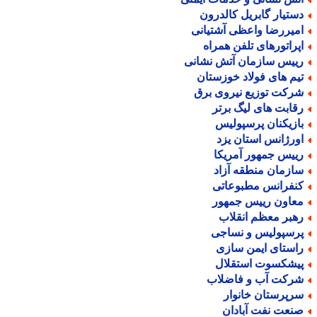
ستیار گابریل کالدرون
میررضا واعظی آشتیانی
پراتورهای تلفن همراه
ییس سازمان آتش نشانی
یم های فولاد خوزستان
رکت توزیع نیروی برق
قابت های لیگ برتر
ازیکنان پرسپولیس
ورژانس استان یزد
ییس جمهور آمریکا
ازمان منطقه آزاد
نفرانس مطبوعاتی
عاون رییس جمهور
هبر معظم انقلاب
رسپولیس و نساجی
استای ایمن سازی
یشکسوت استقلال
رکت آب و فاضلاب
رپرستان خانوار
نعت نفت آبادان