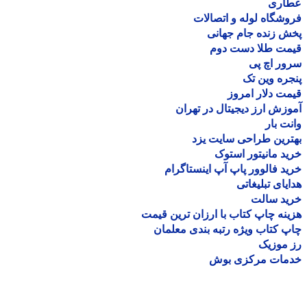
اری
شگاه لوله و اتصالات
 زنده جام جهانی
مت طلا دست دوم
ر اچ پی
ره وین تک
ت دلار امروز
زش ارز دیجیتال در تهران
ت بار
رین طراحی سایت یزد
د مانیتور استوک
د فالوور پاپ آپ اینستاگرام
یای تبلیغاتی
ید سالت
نه چاپ کتاب با ارزان ترین قیمت
 کتاب ویژه رتبه بندی معلمان
موزیک
مات مرکزی بوش