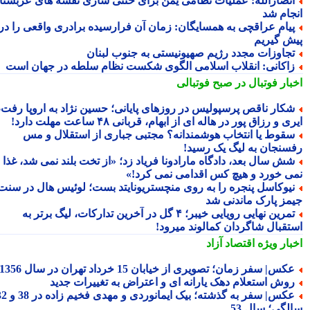
نصارالله: عملیات نظامی یمن برای خنثی سازی نقشه های عربستان
جام شد
یام عراقچی به همسایگان: زمان آن فرارسیده برادری واقعی را در
ش گیریم
جاوزات مجدد رژیم صهیونیستی به جنوب لبنان
اکانی: انقلاب اسلامی الگوی شکست نظام سلطه در جهان است
بار فوتبال در صبح فوتبالی
کار ناقص پرسپولیس در روزهای پایانی؛ حسین نژاد به اروپا رفت،
ی و رزاق پور در هاله ای از ابهام، قربانی ۴۸ ساعت مهلت دارد!
قوط یا انتخاب هوشمندانه؟ مجتبی جباری از استقلال و مس
سنجان به لیگ یک رسید!
ش سال بعد، دادگاه مارادونا فریاد زد؛ «از تخت بلند نمی شد، غذا
ی خورد و هیچ کس اقدامی نمی کرد!»
یوکاسل پنجره را به روی منچستریونایتد بست؛ لوئیس هال در سنت
مز پارک ماندنی شد
تمرین نهایی رویایی خیبر؛ ۴ گل در آخرین تدارکات، لیگ برتر به
تقبال شاگردان کمالوند میرود!
بار ویژه
اقتصاد آزاد
کس| سفر زمان؛ تصویری از خیابان 15 خرداد تهران در سال 1356
وش استعلام دهک یارانه ای و اعتراض به تغییرات جدید
عکس| سفر به گذشته؛ بیک ایمانوردی و مهدی فخیم زاده در 38 و 32
لگی؛ سال 53