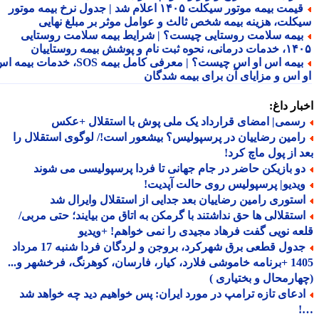
قیمت بیمه موتور سیکلت ۱۴۰۵ اعلام شد | جدول نرخ بیمه موتور
کلت، هزینه بیمه شخص ثالث و عوامل موثر بر مبلغ نهایی
یمه سلامت روستایی چیست؟ | شرایط بیمه سلامت روستایی
نحوه ثبت نام و پوشش بیمه روستاییان
بیمه اس او اس چیست؟ | معرفی کامل بیمه SOS، خدمات بیمه اس
 اس و مزایای آن برای بیمه شدگان
ار داغ:
سمی| امضای قرارداد یک ملی پوش با استقلال +عکس
امین رضاییان در پرسپولیس؟ بیشعور است!/ لوگوی استقلال را
 از پول ماچ کرد!
و بازیکن حاضر در جام جهانی تا فردا پرسپولیسی می شوند
یدیو| پرسپولیس روی حالت آپدیت!
ستوری رامین رضاییان بعد جدایی از استقلال وایرال شد
ستقلالی ها حق نداشتند با گرمکن به اتاق من بیایند؛ حتی مربی/
ه نویی گفت فرهاد مجیدی را نمی خواهم! +ویدیو
جدول قطعی برق شهرکرد، بروجن و لردگان فردا شنبه 17 مرداد
1405 +برنامه خاموشی فلارد، کیار، فارسان، کوهرنگ، فرخشهر و...
ارمحال و بختیاری )
دعای تازه ترامپ در مورد ایران: پس خواهیم دید چه خواهد شد