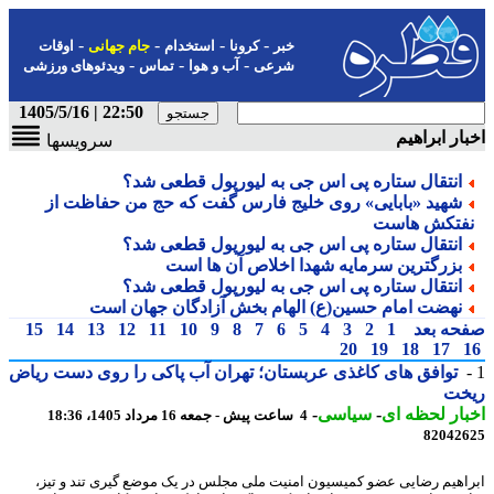
-
-
-
-
خبر
کرونا
استخدام
جام جهانی
اوقات
-
-
-
شرعی
آب و هوا
تماس
ویدئوهای ورزشی
22:50 | 1405/5/16
ار ابراهیم
سرویسها
انتقال ستاره پی اس جی به لیورپول قطعی شد؟
شهید «بابایی» روی خلیج فارس گفت که حج من حفاظت از
فتکش هاست
انتقال ستاره پی اس جی به لیورپول قطعی شد؟
بزرگترین سرمایه شهدا اخلاص آن ها است
انتقال ستاره پی اس جی به لیورپول قطعی شد؟
نهضت امام حسین(ع) الهام بخش آزادگان جهان است
حه بعد
1
2
3
4
5
6
7
8
9
10
11
12
13
14
15
20
19
18
17
توافق های کاغذی عربستان؛ تهران آب پاکی را روی دست ریاض
خت
ار لحظه ای
-
سیاسی
-
4 ساعت پیش - جمعه 16 مرداد 1405، 18:36
82042
اهیم رضایی عضو کمیسیون امنیت ملی مجلس در یک موضع گیری تند و تیز،