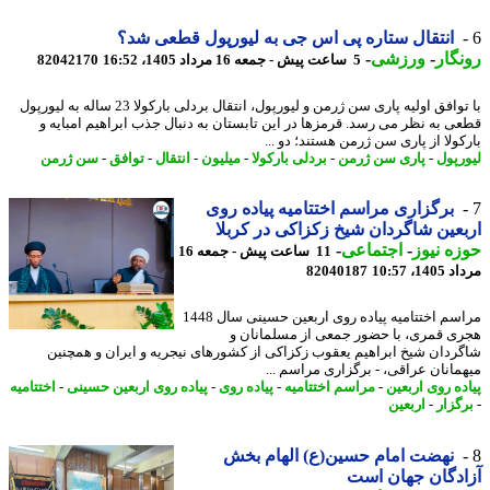
انتقال ستاره پی اس جی به لیورپول قطعی شد؟
گار
-
ورزشی
-
5 ساعت پیش - جمعه 16 مرداد 1405، 16:52
82042170
با توافق اولیه پاری سن ژرمن و لیورپول، انتقال بردلی بارکولا 23 ساله به لیورپول
ی به نظر می رسد. قرمزها در این تابستان به دنبال جذب ابراهیم امبایه و
کولا از پاری سن ژرمن هستند؛ دو ...
رپول
-
پاری سن ژرمن
-
بردلی بارکولا
-
میلیون
-
انتقال
-
توافق
-
سن ژرمن
برگزاری مراسم اختتامیه پیاده روی
عین شاگردان شیخ زکزاکی در کربلا
ه نیوز
-
اجتماعی
-
11 ساعت پیش - جمعه 16
1، 10:57
82040187
مراسم اختتامیه پیاده روی اربعین حسینی سال 1448
ی قمری، با حضور جمعی از مسلمانان و
ردان شیخ ابراهیم یعقوب زکزاکی از کشورهای نیجریه و ایران و همچنین
مانان عراقی، - برگزاری مراسم ...
ده روی اربعین
-
مراسم اختتامیه
-
پیاده روی
-
پیاده روی اربعین حسینی
-
اختتامیه
گزار
-
اربعین
نهضت امام حسین(ع) الهام بخش
دگان جهان است