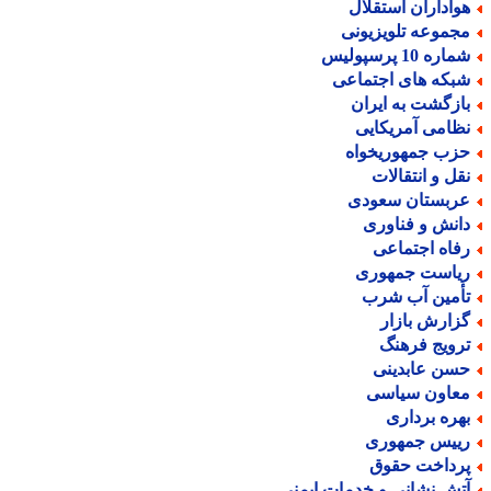
واداران استقلال
جموعه تلویزیونی
اره 10 پرسپولیس
بکه های اجتماعی
ازگشت به ایران
ظامی آمریکایی
زب جمهوریخواه
قل و انتقالات
ربستان سعودی
انش و فناوری
فاه اجتماعی
یاست جمهوری
أمین آب شرب
زارش بازار
رویج فرهنگ
سن عابدینی
عاون سیاسی
هره برداری
ییس جمهوری
رداخت حقوق
تش نشانی و خدمات ایمنی