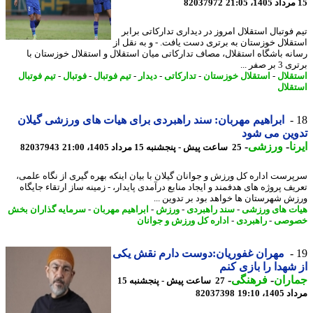
82037972
 فوتبال استقلال امروز در دیداری تدارکاتی برابر
قلال خوزستان به برتری دست یافت. - و به نقل از
نه باشگاه استقلال، مصاف تدارکاتی میان استقلال و استقلال خوزستان با
ر صفر ...
قلال
-
استقلال خوزستان
-
تدارکاتی
-
دیدار
-
تیم فوتبال
-
فوتبال
-
تیم فوتبال
قلال
ابراهیم مهربان: سند راهبردی برای هیات های ورزشی گیلان
ین می شود
ا
-
ورزشی
-
25 ساعت پیش - پنجشنبه 15 مرداد 1405، 21:00
82037943
رست اداره کل ورزش و جوانان گیلان با بیان اینکه بهره گیری از نگاه علمی،
یف پروژه های هدفمند و ایجاد منابع درآمدی پایدار، - زمینه ساز ارتقاء جایگاه
ش شهرستان ها خواهد بود بر تدوین ...
ت های ورزشی
-
سند راهبردی
-
ورزش
-
ابراهیم مهربان
-
سرمایه گذاران بخش
وصی
-
راهبردی
-
اداره کل ورزش و جوانان
مهران غفوریان:دوست دارم نقش یکی
شهدا را بازی کنم
اران
-
فرهنگی
-
27 ساعت پیش - پنجشنبه 15
1، 19:10
82037398