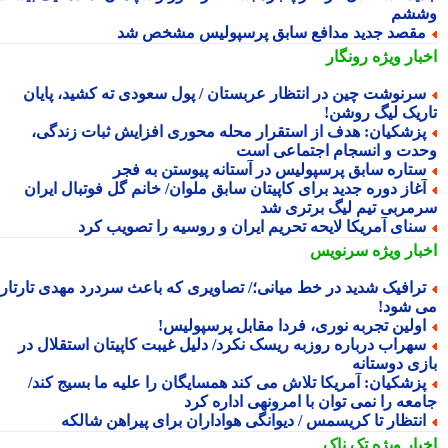
شم
قصد جدید مدافع سابق پرسپولیس مشخص شد
بار ویژه
رونگار
رنوشت چین در انتظار عربستان / پول سعودی ته کشید، پایان
ریک لیگ روشن!
زشکیان: هدف از استقرار محله محوری افزایش ثبات زندگی،
دت و انسجام اجتماعی است
تاره سابق پرسپولیس در آستانه پیوستن به فجر
غاز دوره جدید برای کاپیتان سابق ملوان/ خانم گل فوتبال ایران
مربی تیم لیگ برتری شد
نای آمریکا لایحه تحریم ایران و روسیه را تصویب کرد
بار ویژه
سرنویس
رافیک شدید در خط میانی؛/ تصاویری که باعث سردرد مهدی تارتار
 شود!
ولین تجربه نوری، فردا مقابل پرسپولیس!
هراب درباره روزبه ریسک نکرد/ دلیل غیبت کاپیتان استقلال در
زی دوستانه
زشکیان: آمریکا تلاش می کند همسایگان را علیه ما بسیج کند/
معه را نمی توان با امرونهی اداره کرد
نتظار تا کریسمس / دیوانگی هواداران برای پیراهن شالکه
بار ویژه
تک ناک