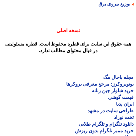
وزیع نیروی برق
نسخه اصلی
مه حقوق این سایت برای قطره محفوظ است. قطره مسئولیتی
در قبال محتوای مطالب ندارد.
ه باحال مگ
وبروکرز: مرجع معرفی بروکرها
د شلوار جین زنانه
مت گوشی
ان پدیا
احی سایت در مشهد
 نوزاد
لود تلگرام و تلگرام طلایی
د ممبر تلگرام بدون ریزش