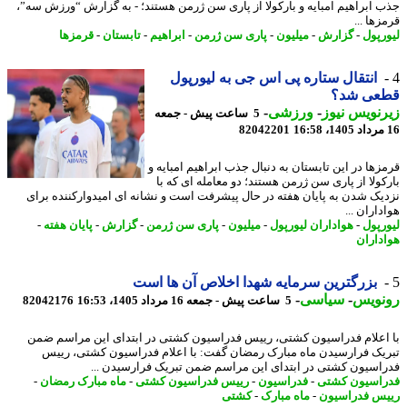
 ابراهیم امبایه و بارکولا از پاری سن ژرمن هستند؛ - به گزارش “ورزش سه”،
ها ...
رپول
-
گزارش
-
میلیون
-
پاری سن ژرمن
-
ابراهیم
-
تابستان
-
قرمزها
انتقال ستاره پی اس جی به لیورپول
عی شد؟
نویس نیوز
-
ورزشی
-
5 ساعت پیش - جمعه
82042201
زها در این تابستان به دنبال جذب ابراهیم امبایه و
کولا از پاری سن ژرمن هستند؛ دو معامله ای که با
یک شدن به پایان هفته در حال پیشرفت است و نشانه ای امیدوارکننده برای
اران ...
رپول
-
هواداران لیورپول
-
میلیون
-
پاری سن ژرمن
-
گزارش
-
پایان هفته
-
داران
بزرگترین سرمایه شهدا اخلاص آن ها است
نویس
-
سیاسی
-
5 ساعت پیش - جمعه 16 مرداد 1405، 16:53
82042176
اعلام فدراسیون کشتی، رییس فدراسیون کشتی در ابتدای این مراسم ضمن
یک فرارسیدن ماه مبارک رمضان گفت: با اعلام فدراسیون کشتی، رییس
اسیون کشتی در ابتدای این مراسم ضمن تبریک فرارسیدن ...
اسیون کشتی
-
فدراسیون
-
رییس فدراسیون کشتی
-
ماه مبارک رمضان
-
س فدراسیون
-
ماه مبارک
-
کشتی