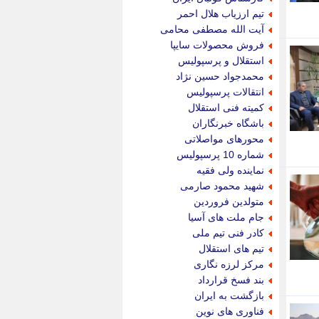
پویه آنلاین
تیم ارزیاب هلال احمر
پیام نفت
آیت الله مصطفی محامی
تابناک
فروش محصولات سایپا
تازه نیوز
استقلال و پرسپولیس
تبیان
محمدجواد حسین نژاد
تجارت نیوز
انتقالات پرسپولیس
تحریریه
کمیته فنی استقلال
ترابر نیوز
باشگاه خبرنگاران
ترفندباز
محورهای مواصلاتی
تریبون اقتصاد
شماره 10 پرسپولیس
تسنیم نیوز
نماینده ولی فقیه
تک ناک
شهید محمود صارمی
تکراتو
متولدین فروردین
توریسم آنلاین
جام ملت های آسیا
تولید نیوز
کادر فنی تیم ملی
تیتر فوری
تیم های استقلال
تیکنا
مرکز لرزه نگاری
جاب ویژن
بند فسخ قرارداد
جار نیوز
بازگشت به ایران
جالبتر
فناوری های نوین