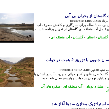
81949610
مدیرعامل آب منطقه ای گلستان از تدوین برنامه 5 ساله برای سازگاری و کاهش مصرف آب
در بخش های مختلف استان خبرداد. - مدیرعامل آب منطقه ای گلستان از تدوین برنامه 5 ساله
گلستان
-
استان
-
گلستان
-
آب منطقه ای
-
نفس تازه طرح های آبی خراسان جنوبی با تزریق 2 همت در دولت
81918031
فت: طرح های راکد و حیاتی مدیریت آب در استان با
 هزینه کرد اعتباری حدود 2 هزار میلیارد تومان در دولت چهاردهم فعال شد. - به
ی
-
میلیارد تومان
-
آب منطقه ای
-
سفره های آب
 استراتژیک مخازن سدها آغاز شد