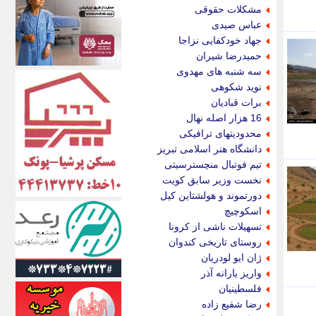
اکونیوز
مشکلات حقوقی
الف
عباس صیدی
انتشار آنلاین
جهاد خودکفایی نزاجا
اندیشه قرن
حمیدرضا شیران
اندیشه معاصر
سه شنبه های مهدوی
اندیشه ها
نوید شکوهی
انرژی پرس
برات قبادیان
ای استخدام
16 هزار اصله نهال
ایتنا
محدودیتهای ترافیکی
ایراف
دانشگاه هنر اسلامی تبریز
ایران آرت
تیم فوتبال منچسترسیتی
ایران آنلاین
نخست وزیر سابق کویت
ایران زندگی
دورتموند و هولشتاین کیل
ایران فوری
اسکوچیچ
ایرانی روز
تسهیلات ناشی از کرونا
ایرانیتال
روستای تاریخی کندوان
ایرنا
ژان ایو لودریان
ایسکانیوز
واریز یارانه آذر
ایسنا
فلسطینیان
ایکنا
رضا شفیع زاده
ایلنا