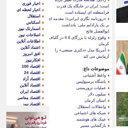
اخبار فوری
است؛ ایران در جایگاه یک قدرت
اخبار لحظه ای
فرامنطقه ای ایستاده است
استقلال
«روزنامه نگاری ایرانی»؛ مقدمه ای
اسکناس
بر یک پارادایم ملی: یادداشت
اسمارتک نیوز
ابوالفضل فاتح
اصلاحات نیوز
وقوع زلزله با بزرگای 4.6 در گلباف
اطلاعات آنلاین
کرمان
اعتماد آنلاین
آمریکا مدل «دکتری صنعتی» را
افق امروز
آزمایش می کند
افکارنیوز
اقتصاد 100
موضوعات داغ:
اقتصاد 24
واعظ آشتیانی
اقتصاد آزاد
باشگاه پرسپولیس
اقتصاد آنلاین
عملیات تروریستی
اقتصاد ایران
میلیون دلار
اقتصاد معاصر
استان کرمان
اقتصاد نیوز
وانتقالات استقلال
اکو ایران
شبکه های اجتماعی
اکوفارس
عینک های هوشمند
اکونگار
بازگشایی مسیر