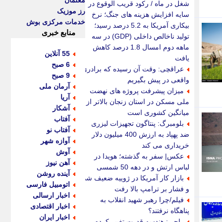
معلمان
شغل در ماه / رکود قریب الوقوع در
رز موزیک
سایه افزایش هزینه های جنگ؛ نرخ
خدمات مرکزی بوش
بیکاری آمریکا به 5.2 درصد رسید؛
منابع خبری
تولید ناخالص داخلی (GDP) در سه
ماهه دوم امسال 1.8 درصد کاهش
55 آنلاین
یافت
6 صبح
عراقچی: وقت آن رسیده که برادری
9 صبح
واقعی در پیش بگیریم
آرمان ملی
میزان پیشرفت پروژه های نهضت
آریا
ملی مسکن در استان زنجان بالاتر از
آشکار
میانگین کشوری است
آفتاب
بلومبرگ: پنتاگون تجهیزات لیزری
آفتاب نو
ضد پهپاد به ارزش 400 میلیون دلار
آوازه شهر
خریداری می کند
آوش
عکس| سفر به گذشته؛ هویدا در
آهن نیوز
لباس ارتش و در دهه 50 شمسی
آینده روشن
بازار کار آمریکا در ژوییه ضعیف شد
اتومبیل فارسی
و فشار بر ترامپ بالا رفت
اخبار ارسالی
فیلم/چرا رهبر شهید انقلاب به
اخبار اقتصادی
پناهگاه نرفتند؟
اخبار ایران
راجی: هندسه قدرت تغییر کرده