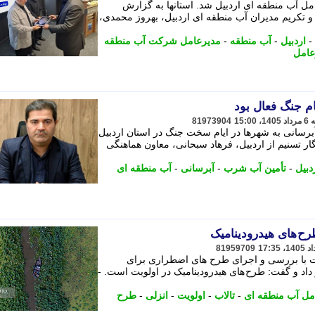
ل آب منطقه ای اردبیل شد. استانها به گزارش
ه و تکریم مدیران آب منطقه ای اردبیل، بهروز محمدی،
-
اردبیل
-
آب منطقه
-
مدیرعامل شرکت آب منطقه
عامل
ام جنگ فعال بود
81973904
برسانی به شهرها در ایام سخت جنگ در استان اردبیل
ار تسنیم از اردبیل، فرهاد سبحانی، معاون هماهنگی
دبیل
-
تأمین آب شرب
-
آبرسانی
-
آب منطقه ای
طرح های هیدرودینامیک
81959709
ت با بررسی و اجرای طرح های اضطراری برای
اد و گفت: طرح های هیدرودینامیک در اولویت است. -
مل آب منطقه ای
-
تالاب
-
اولویت
-
انزلی
-
طرح