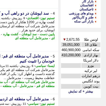
بازار کار
افغانستان
تاجیکستان
سد ایوشان در دو راهی آب و کشاورزی؛ کش
ویدئو های ورزشی
4 -
طنز و کاریکاتور
-
-
تسنیم نیوز
اقتصادی
6 روز پیش - یکشنبه 11 مرداد 1405، 10:50
بازار آتی سکه
کشت بهاره در 1200 هکتار 
مدیرعامل شرکت آب منطقه ای لرستان، ا
ایوشان، برای حدود هزار ...
پایین دست
-
سد ایوشان
-
کشت بهاره
-
ای
-
مدیرعامل آب منطقه ای
اونس طلا
2,671.55
▼
طلای 18
39,051,000
سکه امامی
460,900,000
بهار ازادی
410,200,000
مدیرعامل آب منطقه ای قم: امی
5 -
دلار امریکا
خودمان را تثبیت کنیم
یورو
-
-
ایسنا
سیاسی
6 روز پیش - یکشنبه 11 مرداد 1405، 07:35
مدیرعامل شرکت آب منطقه ای قم یکی از
لیر ترکیه
گذشته دانست و اظهار کرد: یکی از اقدا
درهم امارات
حفاظت محیط زیست، - مدیرعامل ...
پوند انگلیس
مدیرعامل شرکت آب منطقه ای
-
آب من
منطقه ای قم
-
مدیرعامل
-
آب منطقه
-
بیت کویین
بیشتر + کد نمایش
مدیرعامل آب منطقه ای اردب
6 -
-
-
تسنیم نیوز
سیاسی
11 روز پیش - سه شنبه 6 مرداد 1405، 15:05