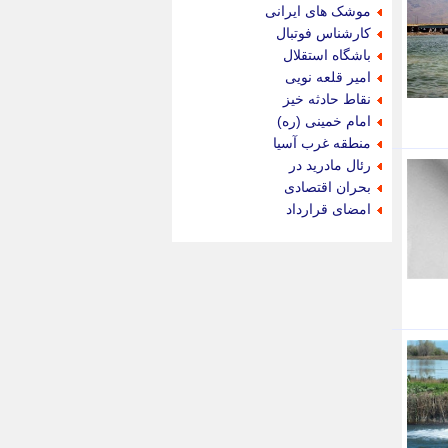
جام جم
موشک های ایرانی
جدید پرس
کارشناس فوتبال
جماران
باشگاه استقلال
جوان ایرانی
امیر قلعه نویی
جهان مانا
نقاط حادثه خیز
جهان نگر
امام خمینی (ره)
جهان نیوز
منطقه غرب آسیا
چطور
رئال مادرید در
چمپیونات
بحران اقتصادی
چمدون
امضای قرارداد
چه خبر
حادثه 24
حرف تو
حوادث پلاس
حوزه نیوز
خبر آنلاین
خبر جنوب
خبر سیاسی
خبر گردون
خبر ورزشی
خبرجو