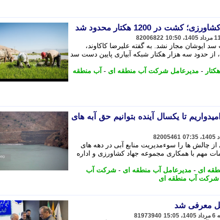
ت در 1200 هکتار محدود شد
82006822
از پایین دست سد ایوشان مجاز نشد. به گفته علیرضا کاکاوند،
ز حدود سه هزار هکتار شبکه آبیاری پایین دست سد
هکتار
-
مدیرعامل شرکت آب منطقه ای
-
آب منطقه
دواریم تا یکسال آینده بتوانیم حق آبه های
82005461
 چالش ها را سوءمدیریت منابع آبی در دهه های
مات مهم با همکاری مجموعه جهاد کشاورزی و اداره
طقه ای
-
مدیرعامل آب منطقه ای
-
شرکت آب
شرکت آب منطقه ای
یل معرفی شد
81973940