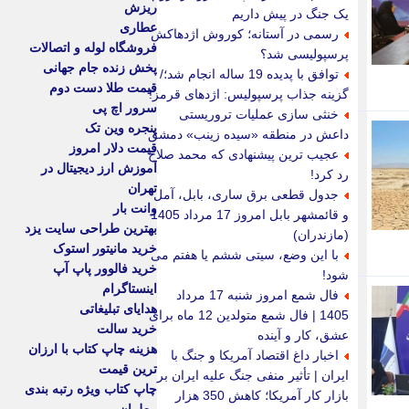
ریزش
یک جنگ در پیش داریم
عطاری
رسمی در آستانه؛ کوروش اژدهاکش
فروشگاه لوله و اتصالات
پرسپولیسی شد؟
پخش زنده جام جهانی
توافق با پدیده 19 ساله انجام شد؛/
قیمت طلا دست دوم
گزینه جذاب پرسپولیس: اژدهای قرمز!
سرور اچ پی
خنثی سازی عملیات تروریستی
پنجره وین تک
داعش در منطقه «سیده زینب» دمشق
قیمت دلار امروز
عجیب ترین پیشنهادی که محمد صلاح
آموزش ارز دیجیتال در
رد کرد!
تهران
جدول قطعی برق ساری، بابل، آمل
وانت بار
و قائمشهر بابل امروز 17 مرداد 1405
بهترین طراحی سایت یزد
(مازندران)
خرید مانیتور استوک
با این وضع، سیتی ششم یا هفتم می
خرید فالوور پاپ آپ
شود!
اینستاگرام
فال شمع امروز شنبه 17 مرداد
هدایای تبلیغاتی
1405 | فال شمع متولدین 12 ماه برای
خرید سالت
عشق، کار و آینده
هزینه چاپ کتاب با ارزان
اخبار داغ اقتصاد آمریکا و جنگ با
ترین قیمت
ایران | تأثیر منفی جنگ علیه ایران بر
چاپ کتاب ویژه رتبه بندی
بازار کار آمریکا؛ کاهش 350 هزار