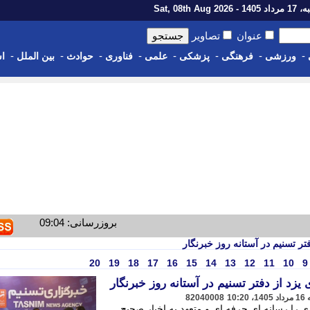
1 - Sat, 08th Aug 2026
عنوان
تصاویر
-
-
-
-
-
-
-
-
ورزشی
فرهنگی
پزشکی
علمی
فناوری
حوادث
بین الملل
اس
بروزرسانی: 09:04
تر تسنیم در آستانه روز خبرنگار
20
19
18
17
16
15
14
13
12
11
10
9
یزد از دفتر تسنیم در آستانه روز خبرنگار
82040008
ی را رسانه ای حرفه ای و متعهد به اخبار صحیح