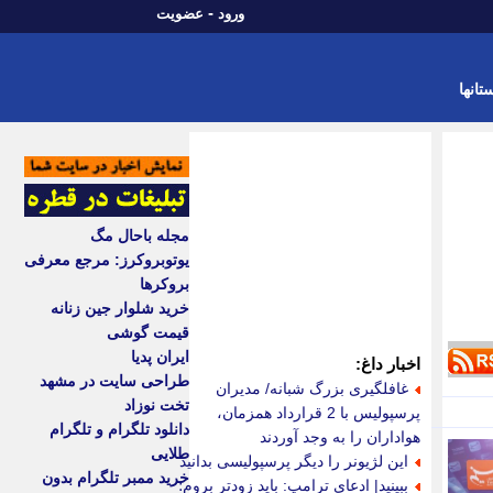
-
ورود
عضویت
تانها
مجله باحال مگ
یوتوبروکرز: مرجع معرفی
بروکرها
خرید شلوار جین زنانه
قیمت گوشی
ایران پدیا
اخبار داغ:
طراحی سایت در مشهد
غافلگیری بزرگ شبانه/ مدیران
تخت نوزاد
پرسپولیس با 2 قرارداد همزمان،
دانلود تلگرام و تلگرام
هواداران را به وجد آوردند
طلایی
این لژیونر را دیگر پرسپولیسی بدانید
خرید ممبر تلگرام بدون
ببینید| ادعای ترامپ: باید زودتر بروم؛