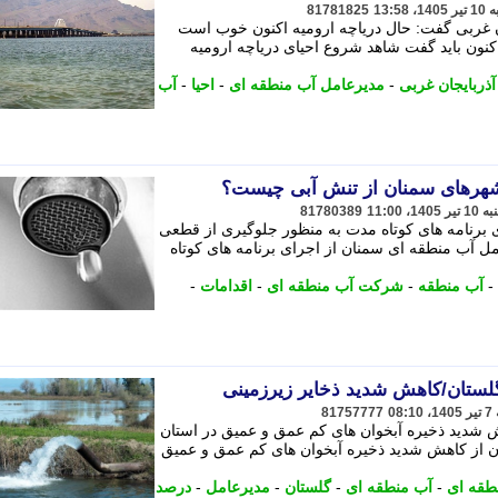
81781825
ن غربی گفت: حال دریاچه ارومیه اکنون خوب است
اکنون باید گفت شاهد شروع احیای دریاچه ارومیه
آذربایجان غربی
-
مدیرعامل آب منطقه ای
-
احیا
-
آب
 شهرهای سمنان از تنش آبی چیست؟
81780389
 برنامه های کوتاه مدت به منظور جلوگیری از قطعی
ل آب منطقه ای سمنان از اجرای برنامه های کوتاه
-
آب منطقه
-
شرکت آب منطقه ای
-
اقدامات
-
لستان/کاهش شدید ذخایر زیرزمینی
81757777
 شدید ذخیره آبخوان های کم عمق و عمیق در استان
ن از کاهش شدید ذخیره آبخوان های کم عمق و عمیق
طقه ای
-
آب منطقه ای
-
گلستان
-
مدیرعامل
-
درصد