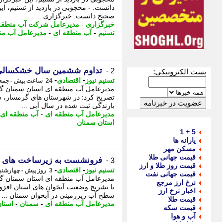
دانست. - محجوبی در بازدید از تسنیم، ای
صحیح دانست. خبرگزاری ...
خبرگزاری
-
مدیرعامل شرکت آب منطقه
تسنیم
-
آب منطقه ای
-
مدیرعامل آب من
تداوم ششمین سال خشکسالی 
2 -
پست الکترونیکی:
-
-
تسنیم نیوز
اقتصادی
24 ساعت پیش - جمعه 16 مرداد 1405، 08:50
مدیرعامل آب منطقه ای استان سمنان گف
تصریح کرد: در شهرستان های گرمسار، س
بارندگی ثبت شده در سال آبی ...
مدیرعامل آب منطقه ای
-
آب منطقه ای
استان سمنان
5 + 1
یارانه ها
مسکن مهر
قیمت جهانی طلا
فرونشست به زیرساخت های س
3 -
قیمت روز طلا و ارز
-
-
تسنیم نیوز
اقتصادی
3 روز پیش - چهارشنبه 14 مرداد 1405، 20:40
قیمت جهانی نفت
مدیرعامل آب منطقه ای استان سمنان 
نرخ ارز مرجع
اخبار نرخ ارز
سطح آب زیرزمینی در آبخوان سمنان ...
قیمت طلا
مدیرعامل آب منطقه ای
-
سمنان
-
استا
قیمت سکه
آب و هوا