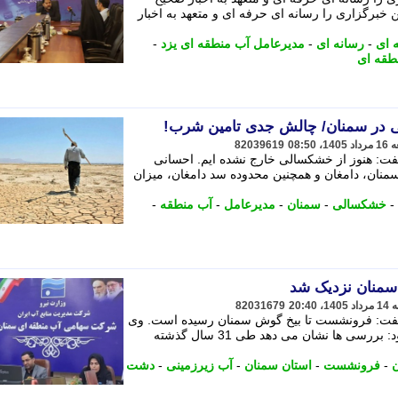
ن خبرگزاری را رسانه ای حرفه ای و متعهد به اخبار
 ای
-
رسانه ای
-
مدیرعامل آب منطقه ای یزد
-
طقه ای
در سمنان/ چالش جدی تامین شرب!
82039619
ت: هنوز از خشکسالی خارج نشده ایم. احسانی
منان، دامغان و همچنین محدوده سد دامغان، میزان
-
خشکسالی
-
سمنان
-
مدیرعامل
-
آب منطقه
-
منان نزدیک شد
82031679
گفت: فرونشست تا بیخ گوش سمنان رسیده است. وی
با تشریح وضعیت آبخوان های استان افزود: بررسی ها نشان می دهد طی 31 سال گذشته
ن
-
فرونشست
-
استان سمنان
-
آب زیرزمینی
-
دشت