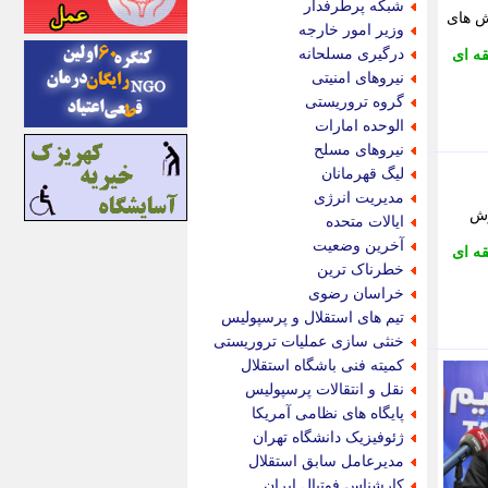
شبکه پرطرفدار
ش های
اینتیتر
وزیر امور خارجه
ایونا نیوز
درگیری مسلحانه
ه ای
بازتاب آنلاین
نیروهای امنیتی
باشگاه خبرنگاران
گروه تروریستی
باغستان نیوز
الوحده امارات
بامبوک
نیروهای مسلح
ببین و بخون
لیگ قهرمانان
بدینسان
مدیریت انرژی
بنکر
رش
ایالات متحده
بیت ران
آخرین وضعیت
ه ای
پارس فوتبال
خطرناک ترین
پارسینه
خراسان رضوی
پارسینه پلاس
تیم های استقلال و پرسپولیس
پاز آنلاین
خنثی سازی عملیات تروریستی
پاس گل
کمیته فنی باشگاه استقلال
پانا
نقل و انتقالات پرسپولیس
پرتو نیوز
پایگاه های نظامی آمریکا
پرسون
ژئوفیزیک دانشگاه تهران
پنجره نیوز
مدیرعامل سابق استقلال
پویامگ
کارشناس فوتبال ایران