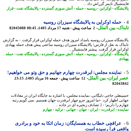
نشیال تایمز گزراش داد ...
ایشگاه
-
اوکراین
-
روسیه
-
حمله
-
آتش سوزی گسترده
-
پالایشگاه نفت
-
قرار
حمله اوکراین به پالایشگاه سیزران روسیه
ناک
-
بین الملل
-
2 ساعت پیش - شنبه 17 مرداد 1405، 08:45
82045088
ایشگاه سیزران روسیه بامداد امروز هدف حمله اوکراین قرار گرفت. - به گزارش
ناک به نقل از فارس؛ پالایشگاه سیزران روسیه ساعتی پیش هدف حمله پهپادی
راین قرار گرفت. پیشتر فایننشیال ...
ایشگاه
-
اوکراین
-
روسیه
-
حمله
-
آتش سوزی گسترده
-
پالایشگاه نفت
-
حمله
ادی
نماینده مجلس: ابرقدرت چهارم جهانیم و حق وتو می خواهیم!
 ایران
-
بین الملل
-
12 ساعت پیش - جمعه 16 مرداد 1405، 23:15
82043
نعلی حاجی دلیگانی، نماینده مجلس، با اشاره به جایگاه ایران در معادلات
نی اظهار کرد: «ما امروز جزو چهار ابرقدرت جهان هستیم. نمی گویم رتبه
داریم؛ - 2 تصادف زنجیره ای در جاده ...
ینده
-
ابرقدرت
-
ایران
-
جهان
-
جهانی
-
ترکیه
-
چهارم
عراقچی خطاب به همسایگان: زمان اتکا به خود و برادری
عی فرا رسیده است