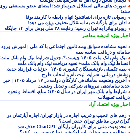
اپیتان سابق ذوب آهن به فجرسپاسی پیوست
ورت های مالی استقلال خبرساز شد؛ امضای عضو مستعفی روی
د!
سوایی تازه برای اینفانتینو؛ اتهام رابطه با کارمند یوفا
دان برای بازگشت به استقلال تخفیف ویژه می دهد!
وبرتو پیاتزا به تهران رسید؛ رقابت ۲۸ ملی پوش برای ۱۴ جایگاه
بار ویژه
اندیشه معاصر
حوه مشاهده سوابق بیمه تامین اجتماعی با کد ملی | آموزش ورود به
مانه و دریافت سابقه بیمه
نیک وام بانک ملت ۱۴۰۵ چیست؟/ جدول شرایط نیک وام بانک ملت/
ساط نیک وام بانک ملت+ نحوه دریافت نیک وام بانک ملت
بیمه تکمیلی بازنشستگان کشوری ۱۴۰۵ | جزئیات قرارداد جدید،
شش درمانی، شرایط ثبت نام و انتخاب طرح
آخرین وضعیت ساماندهی کارکنان دولت در ۱۷ مرداد ۱۴۰۵ | خبر
ید ساماندهی نیروهای شرکتی و تبدیل وضعیت
شرایط وام بانک مهر ایران در سال ۱۴۰۵؛ مبلغ، اقساط و نحوه
یافت تسهیلات
بار ویژه
اقتصاد آزاد
قم های عجیب و غریب اجاره در بازار تهران/ اجاره آپارتمان در
ان ترین مناطق تهران چقدر است؟
حدودیت متنی برای کاربران رایگان ChatGPT حذف شد
ونالدو و جورجینا در این لوکیشن زیبا عروسی می کنند؟