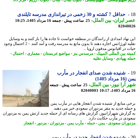
م صهیونیستی
-
صهیونیستی
-
جنوب لبنان
-
لبنان
-
جنوب
-
رژیم
-
قرار داد
حداقل 7 کشته و 30 زخمی در تیراندازی مدرسه تایلندی
 ایران
-
بین الملل
-
25 ساعت پیش - جمعه 16 مرداد 1405، 10:25
82040
 نهاد امدادی از رانندگان در منطقه خواست تا جاده ها را باز کنند و به وسایل
نقلیه اورژانس اجازه دهند تا بدون مانع به مدرسه رفت و آمد کنند. - 2 احتمال وجود
ت در اقیانوس مدفون اروپا ...
ته بین المللی المپیک
-
مرسدس بنز
-
مواضع عربستان
-
معماری
-
احتمال
-
ه پهپادی
-
وسایل نقلیه
شنیده شدن صدای انفجار در مأرب
رداد 1405)
 آرا نیوز
-
بین الملل
-
25 ساعت پیش - جمعه
82040003
ی منابع از شنیده شدن انفجار هایی در مأرب یمن
مله جدید به مقر مزدوران سعودی خبر می دهند.
گزارش شهرآرانیوز، گزارش های رسانه ای از حمله جدید ارتش یمن به مزدوران
دی در مأرب حکایت دارد.
وران سعودی
-
یمن
-
حمله
-
مأرب یمن
-
مزدوران
-
مزدور
-
انفجار
شنیده شدن انفجار جدید در مأرب یمن