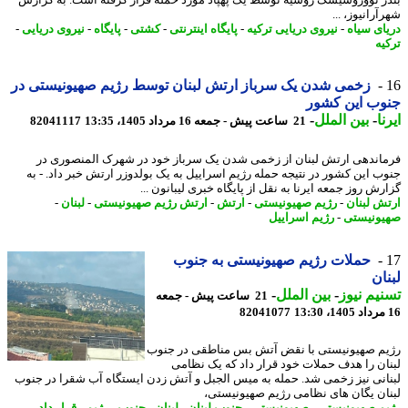
رانیوز، ...
ای سیاه
-
نیروی دریایی ترکیه
-
پایگاه اینترنتی
-
کشتی
-
پایگاه
-
نیروی دریایی
-
یه
زخمی شدن یک سرباز ارتش لبنان توسط رژیم صهیونیستی در
وب این کشور
ا
-
بین الملل
-
21 ساعت پیش - جمعه 16 مرداد 1405، 13:35
82041117
اندهی ارتش لبنان از زخمی شدن یک سرباز خود در شهرک المنصوری در
ب این کشور در نتیجه حمله رژیم اسراییل به یک بولدوزر ارتش خبر داد. - به
ش روز جمعه ایرنا به نقل از پایگاه خبری لیبانون ...
ش لبنان
-
رژیم صهیونیستی
-
ارتش
-
ارتش رژیم صهیونیستی
-
لبنان
-
ونیستی
-
رژیم اسراییل
حملات رژیم صهیونیستی به جنوب
ان
یم نیوز
-
بین الملل
-
21 ساعت پیش - جمعه
82041077
م صهیونیستی با نقض آتش بس مناطقی در جنوب
ان را هدف حملات خود قرار داد که یک نظامی
انی نیز زخمی شد. حمله به میس الجبل و آتش زدن ایستگاه آب شقرا در جنوب
ان یگان های نظامی رژیم صهیونیستی،