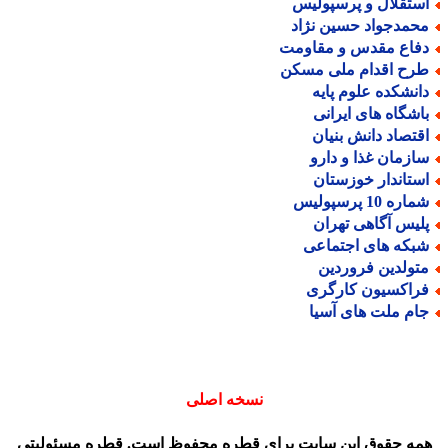
ستقلال و پرسپولیس
حمدجواد حسین نژاد
فاع مقدس و مقاومت
رح اقدام ملی مسکن
انشکده علوم پایه
اشگاه های ایرانی
قتصاد دانش بنیان
ازمان غذا و دارو
ستاندار خوزستان
اره 10 پرسپولیس
لیس آگاهی تهران
بکه های اجتماعی
تولدین فروردین
راکسیون کارگری
ام ملت های آسیا
نسخه اصلی
مه حقوق این سایت برای قطره محفوظ است. قطره مسئولیتی