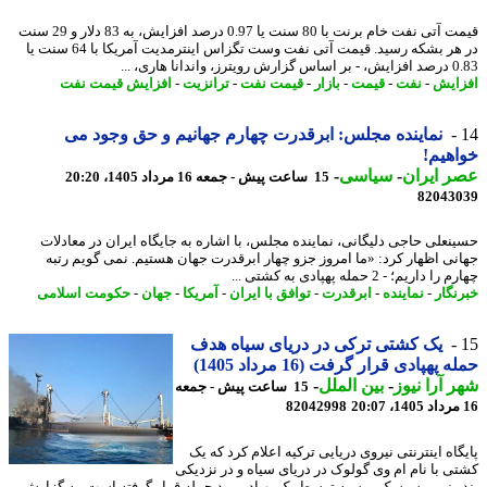
قیمت آتی نفت خام برنت با 80 سنت یا 0.97 درصد افزایش، به 83 دلار و 29 سنت
در هر بشکه رسید. قیمت آتی نفت وست تگزاس اینترمدیت آمریکا با 64 سنت یا
، واندانا هاری، ...
ایش
-
نفت
-
قیمت
-
بازار
-
قیمت نفت
-
ترانزیت
-
افزایش قیمت نفت
نماینده مجلس: ابرقدرت چهارم جهانیم و حق وجود می
هیم!
 ایران
-
سیاسی
-
15 ساعت پیش - جمعه 16 مرداد 1405، 20:20
82043
نعلی حاجی دلیگانی، نماینده مجلس، با اشاره به جایگاه ایران در معادلات
نی اظهار کرد: «ما امروز جزو چهار ابرقدرت جهان هستیم. نمی گویم رتبه
 داریم؛ - 2 حمله پهپادی به کشتی ...
نگار
-
نماینده
-
ابرقدرت
-
توافق با ایران
-
آمریکا
-
جهان
-
حکومت اسلامی
یک کشتی ترکی در دریای سیاه هدف
 پهپادی قرار گرفت (16 مرداد 1405)
 آرا نیوز
-
بین الملل
-
15 ساعت پیش - جمعه
82042998
اه اینترنتی نیروی دریایی ترکیه اعلام کرد که یک
ی با نام ام وی گولوک در دریای سیاه و در نزدیکی
ر نووروسیسک روسیه توسط یک پهپاد مورد حمله قرار گرفته است. به گزارش