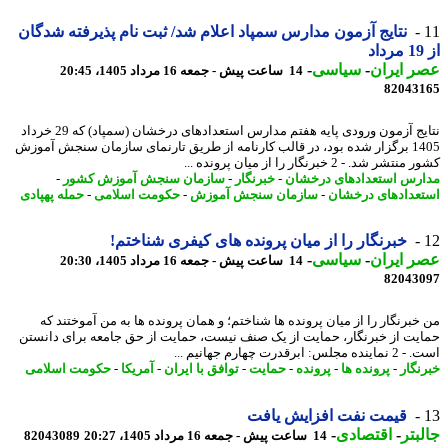
نتایج آزمون مدارس سمپاد اعلام شد/ ثبت نام پذیرفته شدگان
 ایران
-
سیاسی
-
14 ساعت پیش - جمعه 16 مرداد 1405، 20:45
82043
نتایج آزمون ورودی پایه هفتم مدارس استعدادهای درخشان (سمپاد) که 29 خرداد
1405 برگزار شده بود، در قالب کارنامه از طریق تارنمای سازمان سنجش آموزش
شر شد. - 2 خبرنگار را از میان پرونده ...
رس استعدادهای درخشان
-
خبرنگار
-
سازمان سنجش آموزش کشور
-
عدادهای درخشان
-
سازمان سنجش آموزش
-
حکومت اسلامی
-
حمله پهپادی
خبرنگار را از میان پرونده های کیفری شناختم!
 ایران
-
سیاسی
-
14 ساعت پیش - جمعه 16 مرداد 1405، 20:30
82043
خبرنگار را از میان پرونده ها شناختم؛ و همان پرونده ها به من آموختند که
یت از خبرنگار، حمایت از یک صنف نیست، حمایت از حق جامعه برای دانستن
لس: ابرقدرت چهارم جهانیم ...
نگار
-
پرونده ها
-
پرونده
-
حمایت
-
توافق با ایران
-
آمریکا
-
حکومت اسلامی
قیمت نفت افزایش یافت
بتر
-
اقتصادی
-
14 ساعت پیش - جمعه 16 مرداد 1405، 20:27
82043089