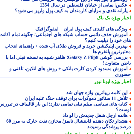
کس| نمایی از خیابان فلسطین در سال 1354
ارانه نقدی و مزایای کارمندان به کیف پول واریز می شود؟
بار ویژه
تک ناک
یژگی های کلیدی کیف پول ایران + اینفوگرافیک
موزش حذف دائمی حساب شبکه های اجتماعی؛ چگونه تمام اکانت
ی خود را دیلیت کنیم؟
هترین اپلیکیشن خرید و فروش طلای آب شده + راهنمای انتخاب
تبرترین پلتفرم ها
بررسی گوشی Galaxy Z Flip8؛ ظاهر شبیه به نسخه قبلی اما با
طن متفاوت!
موزش مسدود کردن کارت بانکی + روش های آنلاین، تلفنی و
وری
بار ویژه
ایونا نیوز
ین کلمه زیباترین واژه جهان شد
ش 11 سناتور دموکرات برای توقف جنگ علیه ایران
نایه های سیاسی میثم نیلی تمامی ندارد؛ این بار قالیباف در تیررس
ست؟
انده ارچل شغل جدیدش را لو داد
هشدار تکان دهنده فایننشال تایمز/ مخازن نفت خارک به مرز 60
صد پرشدگی رسیدند
بار ویژه
و قیمت خودرو | چرخان