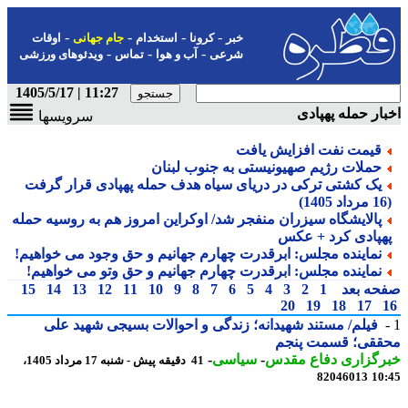
-
-
-
-
خبر
کرونا
استخدام
جام جهانی
اوقات
-
-
-
شرعی
آب و هوا
تماس
ویدئوهای ورزشی
11:27 | 1405/5/17
ار حمله پهپادی
سرویسها
قیمت نفت افزایش یافت
حملات رژیم صهیونیستی به جنوب لبنان
یک کشتی ترکی در دریای سیاه هدف حمله پهپادی قرار گرفت
پالایشگاه سیزران منفجر شد/ اوکراین امروز هم به روسیه حمله
هپادی کرد + عکس
نماینده مجلس: ابرقدرت چهارم جهانیم و حق وجود می خواهیم!
نماینده مجلس: ابرقدرت چهارم جهانیم و حق وتو می خواهیم!
حه بعد
1
2
3
4
5
6
7
8
9
10
11
12
13
14
15
20
19
18
17
فیلم/ مستند شهیدانه؛ زندگی و احوالات بسیجی شهید علی
ققی؛ قسمت پنجم
رگزاری دفاع مقدس
-
سیاسی
-
41 دقیقه پیش - شنبه 17 مرداد 1405،
82046013
10