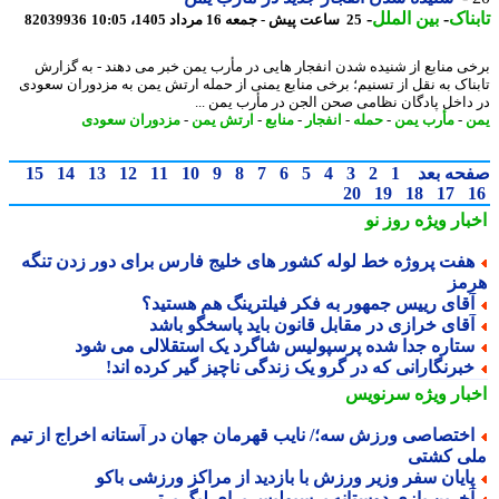
ناک
-
بین الملل
-
25 ساعت پیش - جمعه 16 مرداد 1405، 10:05
82039936
ی منابع از شنیده شدن انفجار هایی در مأرب یمن خبر می دهند - به گزارش
ناک به نقل از تسنیم؛ برخی منابع یمنی از حمله ارتش یمن به مزدوران سعودی
داخل پادگان نظامی صحن الجن در مأرب یمن ...
-
مأرب یمن
-
حمله
-
انفجار
-
منابع
-
ارتش یمن
-
مزدوران سعودی
حه بعد
1
2
3
4
5
6
7
8
9
10
11
12
13
14
15
20
19
18
17
بار ویژه
روز نو
فت پروژه خط لوله کشور های خلیج فارس برای دور زدن تنگه
مز
قای رییس جمهور به فکر فیلترینگ هم هستید؟
قای خرازی در مقابل قانون باید پاسخگو باشد
تاره جدا شده پرسپولیس شاگرد یک استقلالی می شود
برنگارانی که در گرو یک زندگی ناچیز گیر کرده اند!
بار ویژه
سرنویس
ختصاصی ورزش سه؛/ نایب قهرمان جهان در آستانه اخراج از تیم
ی کشتی
ایان سفر وزیر ورزش با بازدید از مراکز ورزشی باکو
خرین بازی دوستانه پرسپولیس برای لیگ برتر