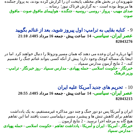
وندان در بخش های مختلف پایتخت آن را گزارش کرده بودند، به پرواز جنگنده
مربوط بوده است. - به گزارش فرتاک نیوز؛ رسانه ...
ی مهیب
-
پرواز
-
روسی
-
روسیه
-
جنگنده
-
هواپیمای مافوق صوت
-
مافوق
ت
کنایه بقایی به ترامپ: اول پیروز شوید، بعد از غنائم بگویید
 ایران
-
سیاسی
-
14 ساعت پیش - جمعه 16 مرداد 1405، 21:10
82043
ا درباره ایران وعده می دهند که همان مسیر ونزوئلا را دنبال خواهند کرد. اما در
جا یک مساله کوچک وجود دارد؛ پیش از آنکه کسی بتواند غنائم جنگ را تقسیم
ن مدارس سمپاد ...
نگار
-
حکومت اسلامی
-
حمله پهپادی
-
مدارس سمپاد
-
روز خبرنگار
-
ترامپ
-
ر فرهنگ
تحریم های جدید آمریکا علیه ایران
 ایران
-
سیاسی
-
14 ساعت پیش - جمعه 16 مرداد 1405، 20:55
82043
ان و آمریکا پس دو دور جنگ و چند دور مذاکره غیرمستقیم، به یک یادداشت
هم برای کاهش تنش ها و پیشبرد مسیر دیپلماسی دست یافتند اما این تفاهم
اه به مرحله اجرا نرسید. - 2 نتایج آزمون ...
نگار
-
آمریکا
-
ایران و آمریکا
-
یادداشت تفاهم
-
حکومت اسلامی
-
حمله پهپادی
ارس سمپاد