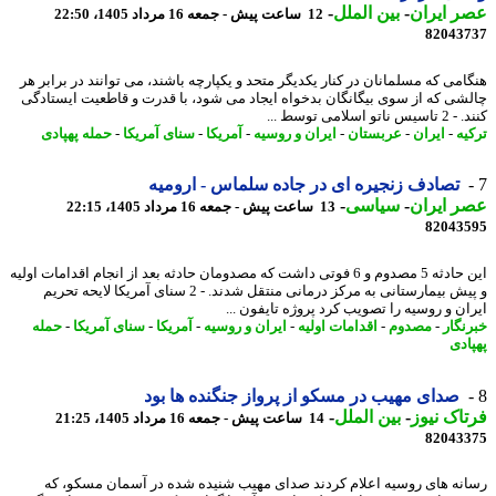
 ایران
-
بین الملل
-
12 ساعت پیش - جمعه 16 مرداد 1405، 22:50
82043
امی که مسلمانان در کنار یکدیگر متحد و یکپارچه باشند، می توانند در برابر هر
شی که از سوی بیگانگان بدخواه ایجاد می شود، با قدرت و قاطعیت ایستادگی
اتو اسلامی توسط ...
یه
-
ایران
-
عربستان
-
ایران و روسیه
-
آمریکا
-
سنای آمریکا
-
حمله پهپادی
تصادف زنجیره ای در جاده سلماس - ارومیه
 ایران
-
سیاسی
-
13 ساعت پیش - جمعه 16 مرداد 1405، 22:15
82043
این حادثه 5 مصدوم و 6 فوتی داشت که مصدومان حادثه بعد از انجام اقدامات اولیه
و پیش بیمارستانی به مرکز درمانی منتقل شدند. - 2 سنای آمریکا لایحه تحریم
ان و روسیه را تصویب کرد پروژه تایفون ...
نگار
-
مصدوم
-
اقدامات اولیه
-
ایران و روسیه
-
آمریکا
-
سنای آمریکا
-
حمله
ادی
صدای مهیب در مسکو از پرواز جنگنده ها بود
اک نیوز
-
بین الملل
-
14 ساعت پیش - جمعه 16 مرداد 1405، 21:25
82043
نه های روسیه اعلام کردند صدای مهیب شنیده شده در آسمان مسکو، که