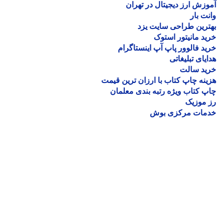
زش ارز دیجیتال در تهران
ت بار
رین طراحی سایت یزد
د مانیتور استوک
د فالوور پاپ آپ اینستاگرام
یای تبلیغاتی
ید سالت
نه چاپ کتاب با ارزان ترین قیمت
 کتاب ویژه رتبه بندی معلمان
موزیک
مات مرکزی بوش