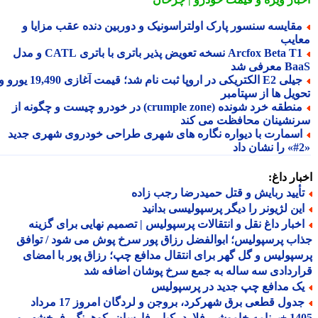
قایسه سنسور پارک اولتراسونیک و دوربین دنده عقب مزایا و
ایب
Arcfox Beta T1 نسخه تعویض پذیر باتری با باتری CATL و مدل
معرفی شد
جیلی E2 الکتریکی در اروپا ثبت نام شد؛ قیمت آغازی 19,490 یورو و
ویل ها از سپتامبر
منطقه خرد شونده (crumple zone) در خودرو چیست و چگونه از
نشینان محافظت می کند
سمارت با دیواره نگاره های شهری طراحی خودروی شهری جدید
ار داغ:
أیید ربایش و قتل حمیدرضا رجب زاده
ین لژیونر را دیگر پرسپولیسی بدانید
خبار داغ نقل و انتقالات پرسپولیس | تصمیم نهایی برای گزینه
ب پرسپولیس؛ ابوالفضل رزاق پور سرخ پوش می شود / توافق
پولیس و گل گهر برای انتقال مدافع چپ؛ رزاق پور با امضای
ردادی سه ساله به جمع سرخ پوشان اضافه شد
ک مدافع چپ جدید در پرسپولیس
جدول قطعی برق شهرکرد، بروجن و لردگان امروز 17 مرداد
1405 +برنامه خاموشی فلارد، کیار، فارسان، کوهرنگ، فرخشهر و...