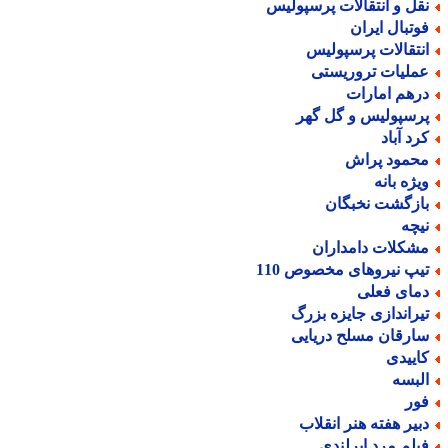
قل و انتقالات پرسپولیس
وتبال ایران
نتقالات پرسپولیس
ملیات تروریستی
رهم امارات
رسپولیس و گل گهر
رد آباد
حمود پراش
یژه بانه
ازگشت نخبگان
یچه
شکلات دامداران
یپ نیروهای مخصوص 110
مای فعلی
یراندازی جایزه بزرگ
ارقان مسلح دریایی
اییدی
لبسه
ور
بیر هفته هنر انقلاب
یلم مرد ایرلندی