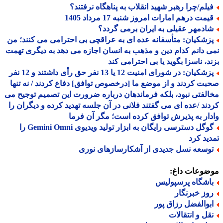
یلم/چرا رهبر شهید انقلاب به پناهگاه نرفتند؟
یمت درهم امارات امروز شنبه 17 مرداد 1405
ادمهر عقیلی به ایران برمی گردد؟
زشکیان: متأسفانه عده ای به عراقچی بی احترامی می کنند؛ من
 دانم کدام دین و مذهب به انسان اجازه می دهد به دیگری تهمت
د، ناسزا بگوید یا بی احترامی کند
پزشکیان: در شورای امنیت 12 یا 13 نفر حق رأی داشتند و 12 نفر
ت کردند و از موضع ما [درخصوص توافق] دفاع کردند / نه تنها
لفتی نبود، بلکه فرماندهان درباره ضرورت این تصمیم توجیح می
ند /عده ای می گفتند فلانی در آن جلسه تهدید کرده و دیگران را
ار به پذیرش توافق کرده است؛ مگر آن فرما
گوگل دسترسی رایگان به ابزار تولید ویدیوی Gemini Omni را
ید کرد
وسعه نسل جدیدی از آشکارسازهای نوری
ضوعات داغ:
اشگاه پرسپولیس
وز خبرنگار
بوالفضل رزاق پور
قل و انتقالات