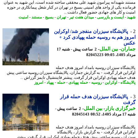
ند شهیدانه پیرامون شهید علی محققی ساخته شده است، این شهید به عنوان
انده یکی از واحد های امنیتی بسیج در تهران در کنار شغل پیمانکاری در حوزه
یت و کار های جهادی حضور فعال داشت ...
د
-
ایست و بازرسی
-
میدان هفت تیر
-
تهران
-
بسیج
-
مستند
-
امنیت
پالایشگاه سیزران منفجر شد/ اوکراین
وز هم به روسیه حمله پهپادی کرد +
س
اران
-
بین الملل
-
2 ساعت پیش - شنبه 17
1، 09:05
82045223
ایشگاه سیزران روسیه بامداد امروز هدف حمله
راین قرار گرفت. - به گزارش جماران، پالایشگاه سیزران روسیه ساعتی پیش
 حمله پهپادی اوکراین قرار گرفت. پیشتر فایننشیال تایمز گزراش ...
ایشگاه
-
اوکراین
-
روسیه
-
حمله پهپادی
-
حمله
-
پهپاد
-
امروز
پالایشگاه سیزران هدف حمله قرار
فت
گزاری بازار
-
بین الملل
-
2 ساعت پیش -
1405، 08:52
82045143
ایشگاه سیزران روسیه بامداد امروز هدف حمله
راین قرار گرفت. - به گزارش بازار ، پالایشگاه
ران روسیه ساعتی پیش هدف حمله پهپادی اوکراین قرار گرفت. پیشتر