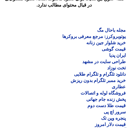
در قبال محتوای مطالب ندارد.
ه باحال مگ
وبروکرز: مرجع معرفی بروکرها
د شلوار جین زنانه
مت گوشی
ان پدیا
احی سایت در مشهد
 نوزاد
لود تلگرام و تلگرام طلایی
د ممبر تلگرام بدون ریزش
اری
شگاه لوله و اتصالات
 زنده جام جهانی
مت طلا دست دوم
ر اچ پی
ره وین تک
ت دلار امروز