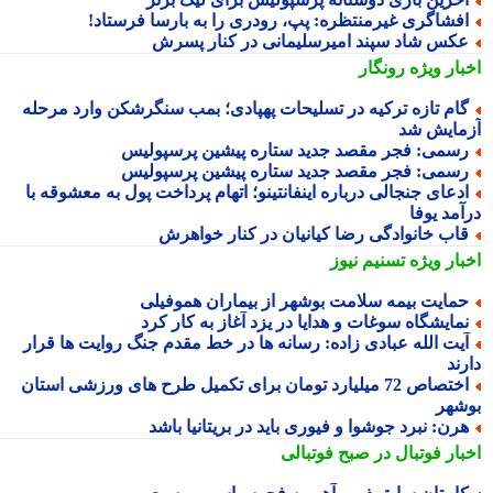
فشاگری غیرمنتظره: پپ، رودری را به بارسا فرستاد!
کس شاد سپند امیرسلیمانی در کنار پسرش
بار ویژه
رونگار
ام تازه ترکیه در تسلیحات پهپادی؛ بمب سنگرشکن وارد مرحله
مایش شد
سمی: فجر مقصد جدید ستاره پیشین پرسپولیس
سمی: فجر مقصد جدید ستاره پیشین پرسپولیس
دعای جنجالی درباره اینفانتینو؛ اتهام پرداخت پول به معشوقه با
آمد یوفا
اب خانوادگی رضا کیانیان در کنار خواهرش
بار ویژه
تسنیم نیوز
مایت بیمه سلامت بوشهر از بیماران هموفیلی
مایشگاه سوغات و هدایا در یزد آغاز به کار کرد
یت الله عبادی زاده: رسانه ها در خط مقدم جنگ روایت ها قرار
ند
اختصاص 72 میلیارد تومان برای تکمیل طرح های ورزشی استان
شهر
رن: نبرد جوشوا و فیوری باید در بریتانیا باشد
بار فوتبال در صبح فوتبالی