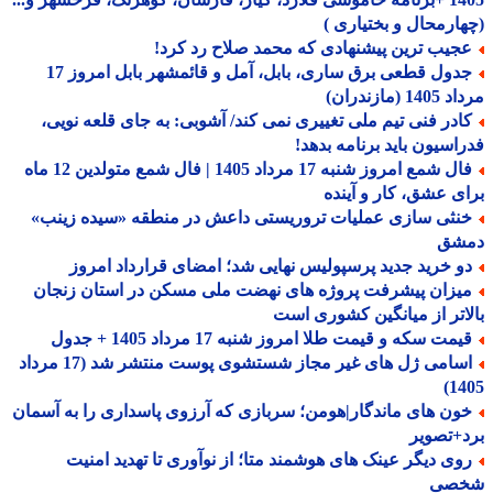
ارمحال و بختیاری )
جیب ترین پیشنهادی که محمد صلاح رد کرد!
جدول قطعی برق ساری، بابل، آمل و قائمشهر بابل امروز 17
1 (مازندران)
ادر فنی تیم ملی تغییری نمی کند/ آشوبی: به جای قلعه نویی،
اسیون باید برنامه بدهد!
فال شمع امروز شنبه 17 مرداد 1405 | فال شمع متولدین 12 ماه
ی عشق، کار و آینده
نثی سازی عملیات تروریستی داعش در منطقه «سیده زینب»
شق
و خرید جدید پرسپولیس نهایی شد؛ امضای قرارداد امروز
یزان پیشرفت پروژه های نهضت ملی مسکن در استان زنجان
اتر از میانگین کشوری است
مت سکه و قیمت طلا امروز شنبه 17 مرداد 1405 + جدول
اسامی ژل های غیر مجاز شستشوی پوست منتشر شد (17 مرداد
14
ون های ماندگار|هومن؛ سربازی که آرزوی پاسداری را به آسمان
+تصویر
وی دیگر عینک های هوشمند متا؛ از نوآوری تا تهدید امنیت
صی