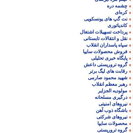
شمه دره
ره‌ای
ت گپ های یونسکویی
اندیاتوری
رداخت تسهیلات اشتغال
قل و انتقالات تابستانی
پاه پاسداران انقلاب
روش محصولات سایپا
ایگاه خبری تحلیلی
روه تروریستی داعش
قابت های لیگ برتر
هید محمود صارمی
هبر معظم انقلاب
ولودیه الجزایر
رگیری مسلحانه
یروهای امنیتی
اشگاه ذوب آهن
یروهای شرکتی
حصولات سایپا
روه تروریستی