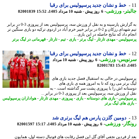
خط و نشان جدید پرسپولیس برای رقبا
بتر
-
ورزشی
-
6 روز پیش - شنبه 10 مرداد 1405، 15:52
82001839
به گزارش پارسینه و به نقل از ورزش سه، پرسپولیس بعد از پیروزی 3-0 در برابر
تیم شهدای رزکان و 2-0 در برابر خیبر خرم آباد در اردوی ترکیه دو بازی سنگین تر
م داد که نتایج حاصله در این بازی ...
پولیس
-
مهدی تارتار
-
لیگ برتر
-
بازی
-
تیم
-
تارتار
-
قهرمانی در لیگ برتر
خط و نشان جدید پرسپولیس برای رقبا
نویس
-
ورزشی
-
6 روز پیش - شنبه 10 مرداد
82001783
1405
پولیس در حالی به استقبال فصل جدید بازی های
 برتر می رود که تا به امروز همه ی بازی های
تانه اش را با پیروزی پشت سر گذاشته است. - به
از ورزش سه، پرسپولیس بعد از پیروزی 3-0 در برابر ...
پولیس
-
بازی های دوستانه
-
بازی
-
پیروزی
-
مهدی تارتار
-
هواداران پرسپولیس
زی های لیگ برتر
دومین گلزن پارس هم لیگ برتری شد
گار
-
ورزشی
-
6 روز پیش - شنبه 10 مرداد 1405، 15:17
82001597
 از فردین نجفی آقای گل این فصل رقابت های فوتبال دسته اول، همایون