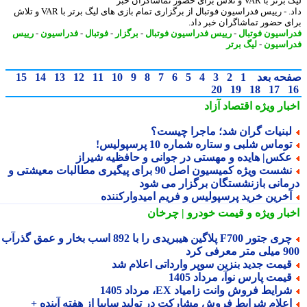
لیگ برتر با VAR و تلاش برای حضور تماشاگران خبر
داد. - رییس فدراسیون فوتبال از برگزاری تمام بازی های لیگ برتر با VAR و تلاش
ی حضور تماشاگران خبر داد.
اسیون فوتبال
-
رییس فدراسیون فوتبال
-
برگزار
-
فوتبال
-
فدراسیون
-
رییس
اسیون
-
لیگ برتر
حه بعد
1
2
3
4
5
6
7
8
9
10
11
12
13
14
15
20
19
18
17
بار ویژه
اقتصاد آزاد
بنیات گران شد؛ ماجرا چیست؟
وماس شلبی و ستاره شماره 10 پرسپولیس!
کس| هایده و مهستی در جوانی و حافظیه شیراز
نشست ویژه کمیسیون اصل 90 برای پیگیری مطالبات معیشتی و
مانی بازنشستگان برگزار می شود
خرین خرید پرسپولیس و فریم امیدوارکننده
بار ویژه
و قیمت خودرو | چرخان
چری جتور F700 پلاگین هیبریدی را با 892 اسب بخار و عمق گذرآب
 معرفی کرد
یمت جدید بنزین سوپر وارداتی اعلام شد
یمت پارس نوآ، مرداد 1405
رایط فروش وانت زامیاد EX، مرداد 1405
علام شرایط فروش مشارکت در تولید سایپا از هفته آینده +