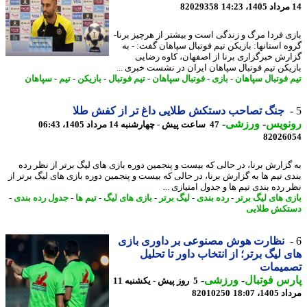
82029358
ی فردا مرگ و زندگی است و بیشتر از هرچیز برنا-
ه استانها: بازیکن تیم فوتبال سپاهان گفت: - به
رش خبرگزاری برنا از اصفهان، کاوه رضایی
یکن تیم فوتبال سپاهان ایران در نشست خبری ...
 فوتبال سپاهان
-
بازی
-
فوتبال سپاهان
-
تیم فوتبال
-
بازیکن
-
تیم
-
سپاهان
جنگ تصاحب دستکش طلایی داغ تر از کفش طلا
نویس
-
ورزشی
-
47 ساعت پیش - چهارشنبه 14 مرداد 1405، 06:43
82026
گزارش برنا، در حالی که بیست و پنجمین دوره بازی های لیگ برتر از نظر رده
ی تیم ها به گزارش برنا، در حالی که بیست و پنجمین دوره بازی های لیگ برتر از
رده بندی تیم ها و جدول امتیازی ...
ی های لیگ برتر
-
رده بندی
-
لیگ برتر
-
بازی های لیگ
-
تیم ها
-
جدول رده بندی
-
کش طلایی
نظارت هوش مصنوعی بر داوری بازی
 لیگ برتر؛ از انتخاب داور تا تحلیل
میمات
س فوتبال
-
ورزشی
-
5 روز پیش - یکشنبه 11
1، 18:07
82010250