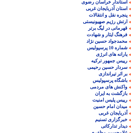
ستاندار خراسان رضوی
ستان آذربایجان غربی
نجره نقل و انتقالات
رتش رژیم صهیونیستی
هرمانی در لیگ برتر
رهنگ ایثار و شهادت
حمدجواد حسین نژاد
اره 10 پرسپولیس
ارانه های انرژی
ییس جمهور ترکیه
ردار حسین رحیمی
ر اثر تیراندازی
اشگاه پرسپولیس
اکنش های مردمی
ازگشت به ایران
ییس پلیس امنیت
یدان امام حسین
ذربایجان غربی
برگزاری تسنیم
یدار تدارکاتی
لامحسین مظفری