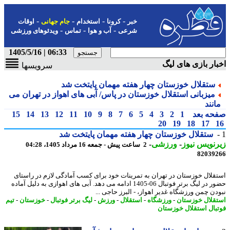
-
-
-
-
خبر
کرونا
استخدام
جام جهانی
اوقات
-
-
-
شرعی
آب و هوا
تماس
ویدئوهای ورزشی
06:33 | 1405/5/16
ار بازی های لیگ
سرویسها
ستقلال خوزستان چهار هفته مهمان پایتخت شد
میزبانی استقلال خوزستان در پاس/ آبی های اهواز در تهران می
انند
حه بعد
1
2
3
4
5
6
7
8
9
10
11
12
13
14
15
20
19
18
17
ستقلال خوزستان چهار هفته مهمان پایتخت شد
نویس نیوز
-
ورزشی
-
2 ساعت پیش - جمعه 16 مرداد 1405، 04:28
82039
قلال خوزستان در تهران به تمرینات خود برای کسب آمادگی لازم در راستای
حضور در لیگ برتر فوتبال 06-1405 ادامه می دهد. آبی های اهوازی به دلیل آماده
دن چمن ورزشگاه غدیر اهواز، - البرز حاجی ...
قلال خوزستان
-
ورزشگاه
-
استقلال
-
ورزش
-
لیگ برتر فوتبال
-
خوزستان
-
تیم
بال استقلال خوزستان