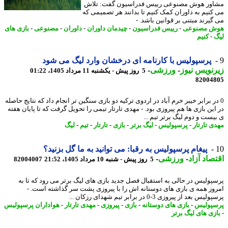
ور هوش مصنوعی رییس فدراسیون گفت: تلاش
کنیم به داوران کمک کنیم تا بدانند هر تصمیمی که
گیرند مبتنی بر قوانین باشد. -
ش مصنوعی
-
رییس فدراسیون
-
چیدمان داوران
-
داوران
-
مصنوعی
-
بازی های
-
کنیم
پرسپولیس با کارنامه ای درخشان وارد لیگ می شود
نویس نیوز
-
ورزشی
-
5 روز پیش - یکشنبه 11 مرداد 1405، 01:22
82004
در برابر خیبر خرم آباد در اردوی ترکیه دو بازی سنگین تر انجام داد که نتایج حاصله
این بازی ها هم پیروزی بود. - مهدی تارتار تیمی را تحویل گرفت که تا پایان هفته
یست و دوم لیگ برتر تیم ...
ی تارتار
-
پرسپولیس
-
لیگ برتر
-
بازی
-
تارتار
-
تیم
-
لیگ
پیغام پرسپولیس به رقبا: می توانید به ما گل بزنید؟
صاد آزاد
-
ورزشی
-
5 روز پیش - شنبه 10 مرداد 1405، 21:52
82004007
پولیس در حالی به استقبال فصل جدید بازی های لیگ برتر می رود که تا به
وز همه ی بازی های دوستانه اش را با پیروزی پشت سر گذاشته است. -
س بعد از پیروزی 3-0 در برابر تیم شهدای رزکان ...
پولیس
-
بازی های دوستانه
-
بازی
-
پیروزی
-
مهدی تارتار
-
هواداران پرسپولیس
زی های لیگ برتر