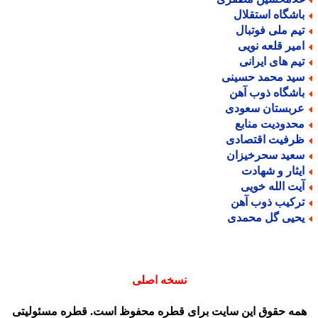
اشگاه استقلال
یم ملی فوتبال
میر قلعه نویی
یم های ایرانی
ید محمد حسینی
اشگاه ذوب آهن
ربستان سعودی
حدودیت منابع
رفیت اقتصادی
عید سحرخیزان
یثار و شهادت
یت الله خویی
رکیب ذوب آهن
حیی گل محمدی
نسخه اصلی
مه حقوق این سایت برای قطره محفوظ است. قطره مسئولیتی