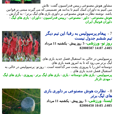
ور هوش مصنوعی رییس فدراسیون گفت: تلاش
کنیم به داوران کمک کنیم تا بدانند هر تصمیمی که می گیرند مبتنی بر قوانین
د. نوشته نظارت هوش مصنوعی بر داوری بازی های لیگ برتر؛ - به گزارش ...
ش مصنوعی
-
داور
-
مصنوعی
-
رییس فدراسیون
-
داوران
-
بازی های لیگ
-
ران فوتبال ایران
پیغام پرسپولیس به رقبا/ این تیم دیگر
م ششم جدول نیست
 نو
-
ورزشی
-
5 روز پیش - یکشنبه 11 مرداد
82008507
1405
پولیس در حالی به استقبال فصل جدید بازی های
 برتر می رود که تا به امروز همه بازی های
تانه اش را با پیروزی پشت سر گذاشته است. - روزنو :پرسپولیس در حالی به
قبال فصل جدید بازی های ...
پولیس
-
بازی های دوستانه
-
بازی
-
بازی های لیگ برتر
-
پیروزی
-
بازی های لیگ
دی تارتار
نظارت هوش مصنوعی بر داوری بازی
 لیگ برتر
نا
-
ورزشی
-
5 روز پیش - یکشنبه 11 مرداد
82006450
1405