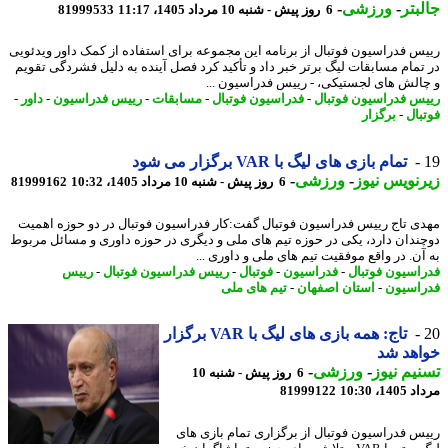
بتر
-
ورزشی
-
6 روز پیش - شنبه 10 مرداد 1405، 11:17
81999533
س فدراسیون فوتبال از برنامه این مجموعه برای استفاده از کمک داور ویدئویی
تمام مسابقات لیگ برتر خبر داد و تأکید کرد فصل آینده به دلیل فشردگی تقویم
الش های لجستیکی، - رییس فدراسیون ...
س فدراسیون فوتبال
-
فدراسیون فوتبال
-
مسابقات
-
رییس فدراسیون
-
داور
-
بال
-
برگزار
تمام بازی های لیگ با VAR برگزار می شود
نویس نیوز
-
ورزشی
-
6 روز پیش - شنبه 10 مرداد 1405، 10:32
81999162
ی تاج رییس فدراسیون فوتبال گفت:کار فدراسیون فوتبال در دو حوزه اهمیت
ندان دارد، یکی در حوزه تیم های ملی و دیگری در حوزه داوری و مسائل مربوط
آن. در واقع موفقیت تیم های ملی و داوری ...
اسیون فوتبال
-
فدراسیون
-
فوتبال
-
رییس فدراسیون فوتبال
-
رییس
اسیون
-
استان اصفهان
-
تیم های ملی
تاج: همه بازی های لیگ با VAR برگزار
هد شد
یم نیوز
-
ورزشی
-
6 روز پیش - شنبه 10
1، 10:30
81999122
س فدراسیون فوتبال از برگزاری تمام بازی های