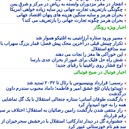
نفجار در مقر مزدوران وابسته به ریاض در مرکز و شرق یمن
گونگی بازتعریف تجارت جهانی زیر سایه زیاده خواهی آمریکا
حران هرمز و سایه سنگین هزینه های پنهان اقتصاد جهانی
حران هرمز چگونه تجارت جهانی را بازتعریف می کند؟
بار ویژه
رونگار
سیر ورود ستاره آرژانتینی به اتلتیکو هموار شد
کرار چینش قبلی در آخرین محک پیش فصل/ قمار بزرگ سهراب با
 مدافع استقلال
ین خوراکی ها مغز را نجات می دهند
ش راه حل فلیک برای عبور از بحران جدی بارسا
وج فشار روی رافینیا با رقبای جدید!
بار فوتبال در صبح فوتبالی
سمی؛ قرارداد وینیسیوس با رئال تا ۲۰۳۲ تمدید شد
ویدئو) پایان تلخ عشق امیر و فاطمه؛ داماد محبوب سندرم داون
گذشت
ازگشت طوفان آسانی؛ ستاره جنجالی استقلال با یک گل تماشایی
ه را به خود امیدوار کرد
از منتفی شدن بازگشت رامین رضائیان به استقلال؛ اختلاف بر سر
م قرارداد
شنواره گل در دیدار تدارکاتی؛ استقلال با درخشش سحرخیزان از
 هم نام خوزستانی عبور کرد