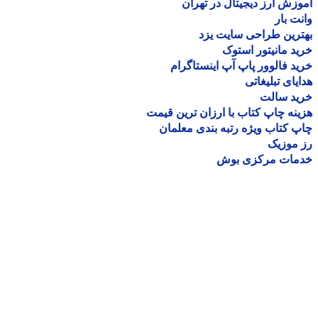
زش ارز دیجیتال در تهران
ت بار
رین طراحی سایت یزد
د مانیتور استوک
د فالوور پاپ آپ اینستاگرام
یای تبلیغاتی
ید سالت
نه چاپ کتاب با ارزان ترین قیمت
 کتاب ویژه رتبه بندی معلمان
موزیک
مات مرکزی بوش