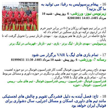
پیغام پرسپولیس به رقبا: می توانید به
گل بزنید؟
نویس نیوز
-
ورزشی
-
6 روز پیش - شنبه 10
1، 14:03
82001001
0 در برابر تیم شهدای رزکان و 2-0 در برابر خیبر خرم
 در اردوی ترکیه دو بازی سنگین تر انجام داد که
یج حاصله در این بازی ها هم پیروزی بود. - مهدی تارتار تیمی را تحویل گرفت که تا
ن ...
پولیس
-
مهدی تارتار
-
لیگ برتر
-
بازی
-
تیم
-
تارتار
-
قهرمانی در لیگ برتر
تمام بازی های لیگ با VAR برگزار می شود
نه 7
-
ورزشی
-
6 روز پیش - شنبه 10 مرداد 1405، 11:30
81999651
ی تاج رییس فدراسیون فوتبال گفت:کار فدراسیون فوتبال در دو حوزه اهمیت
ندان دارد، یکی در حوزه تیم های ملی و دیگری در حوزه داوری و مسائل مربوط
. - تمام بازی های لیگ با VAR برگزار ...
اسیون فوتبال
-
فدراسیون
-
رییس فدراسیون فوتبال
-
تیم های ملی
-
رییس
اسیون
-
فوتبال
-
حوزه
تاج: فصل آینده به دلیل فشردگی تقویم و چالش های لجستیکی
ند تیم های داوری، اسکان و مسائل اجرایی، سال دشواری برای
بال ایران خواهد بود