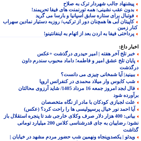
یشنهاد جالب شهردار ترک به صلاح
دون عقب نشینی: همه تورنمنت های فیفا تحریمند!
وتبال برای ستاره سابق اسپانیا و بارسا می گرید
اپیتان آبی ها همچنان دور از ترکیب/ روزبه دستیار نمادین سهراب
ار زمین
رداختی فیفا به اردن بعد از اتهام به اینفانتینو!
ار داغ:
بر تلخ آخر هفته | امیر حیدری درگذشت +عکس
ایان تلخ عشق امیر و فاطمه؛ داماد محبوب سندرم داون
گذشت
بینید| آیا شمخانی چیزی می دانست؟
ب کابوس وار میلاد محمدی در کنفرانس اروپا
فال ابجد امروز جمعه 16 مرداد 1405/ شاید آرزوی محالتان
ورده شود
لت لجبازی کودکان با مادر از نگاه متخصصان
یا احمد نور خیال پرسپولیسی ها را راحت کرد؟ (عکس)
بیانی: 400 هزار دلار صرف وکلای خارجی شد تا پنجره استقلال باز
نشود/ رضاییان به جای قدرشناسی کلاس 200 میلیارد تومانی
اشت
یدئو | یکصدوپنجاه ونهمین شب حضور مردم مشهد در خیابان |