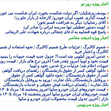
بار ویژه
روز نو
وسف پزشکیان: اگر دولت شکست بخورد، ایران شکست می خورد
یمت گذاری عجیب ایران خودرو؛ کارخانه از بازار جلو زد!
قای رضاییان؛ دیگر به شرافتت قسم نخور!
ویت دستور تعطیلی تنها مدرسه ایرانی را صادر کرد
اسخ قوه قضاییه به ادعای جنجالی درباره شهادت علی لاریجانی
بار ویژه
اندیشه معاصر
میم کالابرگ | جزئیات طرح شمیم کالابرگ | نحوه استفاده از شمیم
لابرگ و اعتبار خرید
دس امروز کیلویی چند است؟؛ جدول جدید قیمت حبوبات را ببینید /
مت نخود و لوبیا امروز چقدر شد؟ آخرین نرخ های بازار / قیمت روز
وبات اعلام شد؛ جزئیات نرخ عدس، نخود و لوبیا
انلود گواهی کسر از حقوق بازنشستگان | راهنمای دریافت گواهی
ر از حقوق بازنشستگان | نحوه دانلود گواهی کسر از حقوق
روفایل بازنشستگان بانک تجارت | ورود به پروفایل بازنشستگان
نک تجارت | راهنمای دریافت فیش حقوقی و خدمات بازنشستگان
قیمت خودروهای ایران خودرو سایپا امروز پنجشنبه ۱۵ مرداد ۱۴۰۵ |
قیمت خودروهای ایران خودرو سایپا امروز پنجشنبه ۱۵ مرداد ۱۴۰۵ در
زار | آخرین جدول قیمت محصولات ایران خودرو و سایپا
بار ویژه
سرنویس