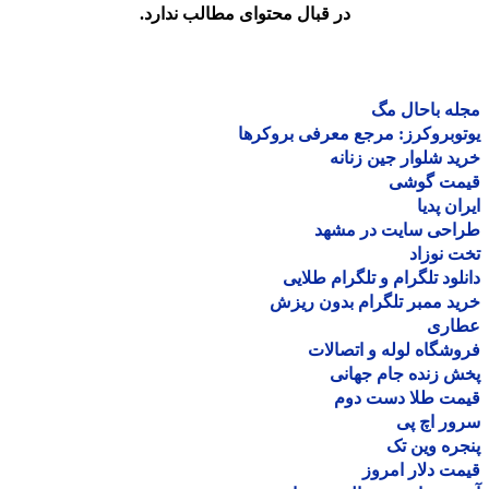
در قبال محتوای مطالب ندارد.
ه باحال مگ
وبروکرز: مرجع معرفی بروکرها
د شلوار جین زنانه
مت گوشی
ان پدیا
احی سایت در مشهد
 نوزاد
لود تلگرام و تلگرام طلایی
د ممبر تلگرام بدون ریزش
اری
شگاه لوله و اتصالات
 زنده جام جهانی
مت طلا دست دوم
ر اچ پی
ره وین تک
ت دلار امروز