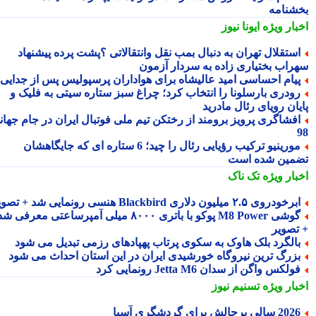
شنامه
بار ویژه
ایونا نیوز
ستقلال تهران به دنبال بمب نقل وانتقالاتی ؟پشت پرده پیشنهاد
راب بختیاری زاده به سردار آزمون
یام احساسی امید عالیشاه برای هواداران پرسپولیس پس از جدایی
ودری بارسلونا را انتخاب کرد؛ چراغ سبز ستاره سیتی به فلیک و
یان رویای رئال مادرید
فشاگری پرویز برومند از رختکن تیم ملی فوتبال ایران در جام جهانی
مورینیو ترکیب رؤیایی رئال را چید؛ 6 ستاره ای که جایگاهشان
مین شده است
بار ویژه
تک ناک
رخودروی ۲.۵ میلیون دلاری Blackbird هنسی رونمایی شد + تصویر
گوشی M8 Power پوکو با باتری ۸۰۰۰ میلی آمپرساعتی معرفی شد
تصویر
الگرد بلک هاوک به سکوی پرتاب پهپادهای رزمی تبدیل می شود
زرگ ترین نیروگاه خورشیدی ایران در این استان احداث می شود
ولکس واگن از سدان Jetta M6 رونمایی کرد
بار ویژه
تسنیم نیوز
2 سالی پرچالش برای گردشگری آسیا