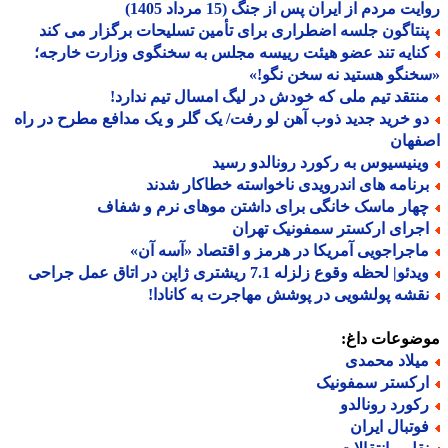
ت مردم از ایران پس از جنگ (15 مرداد 1405)
نتاگون جلسه اضطراری برای تأمین تسلیحات برگزار می کند
نایه تند عضو هیئت رییسه مجلس به سخنگوی وزارت خارجه؛
نگو هستید نه سخن نگو!»
نتقد تیم ملی که خودش در لیگ امسال تیم ندارد!
و خرید جدید ذوب آهن لو رفت/ یک گلر و یک مدافع مطرح در راه
فهان
ینیسیوس به رکورد رونالدو رسید
رنامه های اندرویدی ناخواسته خطاکار شدند
هار ماسک خانگی برای داشتن موهای نرم و شفاف
جرای ارکستر سمفونیک تهران
اجراجویی آمریکا در هرمز و اقتصاد «آسه آن»
دئو| لحظه وقوع زلزله 7.1 ریشتری ژاپن در اتاق عمل جراحی
قشه پولشویی در پوشش مهاجرت به کانادا!
ضوعات داغ:
یلاد محمدی
رکستر سمفونیک
کورد رونالدو
وتبال ایران