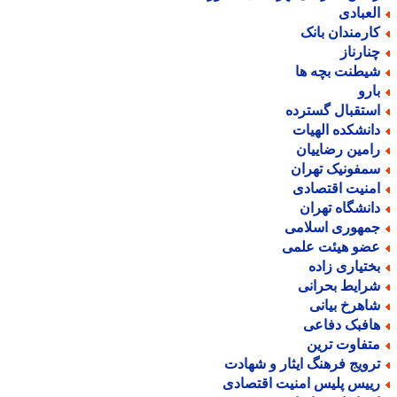
لعبادی
ارمندان بانک
نارناز
یطنت بچه ها
ارو
ستقبال گسترده
انشکده الهیات
امین رضاییان
مفونیک تهران
منیت اقتصادی
انشگاه تهران
مهوری اسلامی
ضو هیئت علمی
ختیاری زاده
رایط بحرانی
اهرخ بیانی
افبک دفاعی
تفاوت ترین
رویج فرهنگ ایثار و شهادت
ییس پلیس امنیت اقتصادی