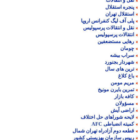
قل و انتقالات
نجره استقلال
ستقلال تهران
لی آف لیگ کنفرانس اروپا
قل و انتقالات پرسپولیس
نتقالات پرسپولیس
هایی مستضعفین
ومان
راب بیشه
هردار بجنورد
رین های سال
اغ کلاغ
ریم مومن
مرین بایرن مونیخ
افه بازار
سؤولان
راضی آیش
ایحه شوراهای حل اختلاف
میته انضباطی AFC
طعه دوم آزادراه تهران شمال
ییس سازمان بهزیستی کشور