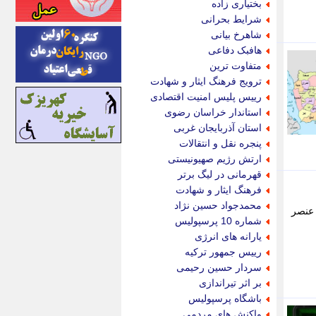
بختیاری زاده
اینتیتر
شرایط بحرانی
ایونا نیوز
شاهرخ بیانی
بازتاب آنلاین
هافبک دفاعی
باشگاه خبرنگاران
متفاوت ترین
باغستان نیوز
ترویج فرهنگ ایثار و شهادت
بامبوک
رییس پلیس امنیت اقتصادی
ببین و بخون
استاندار خراسان رضوی
بدینسان
استان آذربایجان غربی
بنکر
پنجره نقل و انتقالات
بیت ران
ارتش رژیم صهیونیستی
پارس فوتبال
قهرمانی در لیگ برتر
پارسینه
فرهنگ ایثار و شهادت
پارسینه پلاس
محمدجواد حسین نژاد
 عنصر
پاز آنلاین
شماره 10 پرسپولیس
پاس گل
یارانه های انرژی
پانا
رییس جمهور ترکیه
پرتو نیوز
سردار حسین رحیمی
پرسون
بر اثر تیراندازی
پنجره نیوز
باشگاه پرسپولیس
پویامگ
واکنش های مردمی