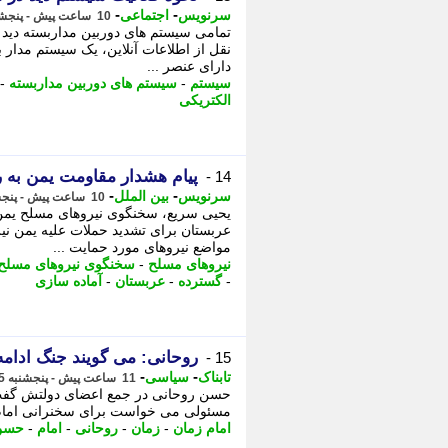
-
-
سرنویس
اجتماعی
10 ساعت پیش - پنجشنبه 15 مرداد 1405، 20:18
تمامی سیستم های دوربین مداربسته دید شبا
نقل از اطلاعات آنلاین، یک سیستم مدار 
دارای عنصر ...
سیستم
-
سیستم های دوربین مداربسته
-
الکتریکی
پیام هشدار مقاومت یمن به 
14 -
-
-
سرنویس
بین الملل
10 ساعت پیش - پنجشنبه 15 مرداد 1405، 19:58
یحیی سریع، سخنگوی نیروهای مسلح یمن 
عربستان برای تشدید حملات علیه یمن نی
مواضع نیروهای مورد حمایت ...
نیروهای مسلح
-
سخنگوی نیروهای مسلح
-
گسترده
-
عربستان
-
آماده سازی
روحانی: می گویند جنگ ادامه 
15 -
-
-
تابناک
سیاسی
11 ساعت پیش - پنجشنبه 15 مرداد 1405، 19:50
حسن روحانی در جمع اعضای دولتش گفت: «
مسئولی می خواست برای سخنرانی امام ز
امام زمان
-
زمان
-
روحانی
-
امام
-
حسن 