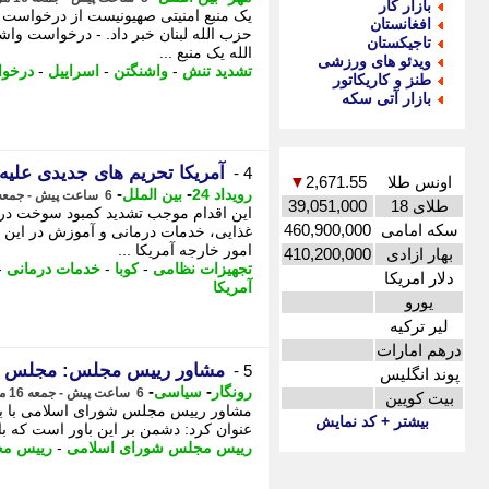
بازار کار
یک منبع امنیتی صهیونیست از درخواست وا
افغانستان
حزب الله لبنان خبر داد. - درخواست واش
تاجیکستان
ویدئو های ورزشی
تشدید تنش
-
واشنگتن
-
اسراییل
-
درخو
طنز و کاریکاتور
بازار آتی سکه
آمریکا تحریم های جدیدی علیه 
4 -
اونس طلا
2,671.55
▼
-
-
رویداد 24
بین الملل
6 ساعت پیش - جمعه 16 مرداد 1405، 00:07
طلای 18
39,051,000
این اقدام موجب تشدید کمبود سوخت در کو
سکه امامی
460,900,000
امور خارجه آمریکا ...
بهار ازادی
410,200,000
تجهیزات نظامی
-
کوبا
-
خدمات درمانی
-
دلار امریکا
آمریکا
یورو
لیر ترکیه
درهم امارات
مشاور رییس مجلس: مجلس تع
5 -
پوند انگلیس
-
-
رونگار
سیاسی
6 ساعت پیش - جمعه 16 مرداد 1405، 00:02
بیت کویین
مشاور رییس مجلس شورای اسلامی با بی
بیشتر + کد نمایش
عنوان کرد: دشمن بر این باور است که با
رییس مجلس شورای اسلامی
-
رییس م