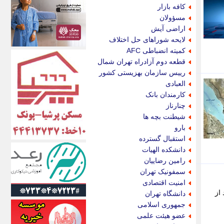
اکونیوز
کافه بازار
الف
مسؤولان
انتشار آنلاین
اراضی آیش
اندیشه قرن
لایحه شوراهای حل اختلاف
اندیشه معاصر
کمیته انضباطی AFC
اندیشه ها
قطعه دوم آزادراه تهران شمال
انرژی پرس
رییس سازمان بهزیستی کشور
ای استخدام
العبادی
ایتنا
کارمندان بانک
ایراف
چنارناز
ایران آرت
شیطنت بچه ها
ایران آنلاین
بارو
ایران زندگی
استقبال گسترده
ایران فوری
دانشکده الهیات
ایرانی روز
رامین رضاییان
ایرانیتال
سمفونیک تهران
ایرنا
امنیت اقتصادی
ایسکانیوز
از
دانشگاه تهران
ایسنا
جمهوری اسلامی
ایکنا
عضو هیئت علمی
ایلنا