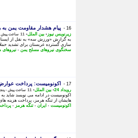
پیام هشدار مقاومت یمن به 
16 -
-
-
زیرنویس نیوز
بین الملل
11 ساعت پیش - پنجشنبه 15 مرداد 1405، 19:22
به گزارش «ورزش سه» به نقل از ایسنا، 
سازی گسترده عربستان برای تشدید حملات
سخنگوی نیروهای مسلح یمن
-
نیروهای 
اکونومیست: پرداخت عوارض ب
17 -
-
-
رویداد 24
بین الملل
11 ساعت پیش - پنجشنبه 15 مرداد 1405، 18:57
اکونومیست در ادامه می نویسد شاید به
هایشان از تنگه هرمز، پرداخت هزینه های تر
اکونومیست
-
ایران
-
تنگه هرمز
-
پرداخ