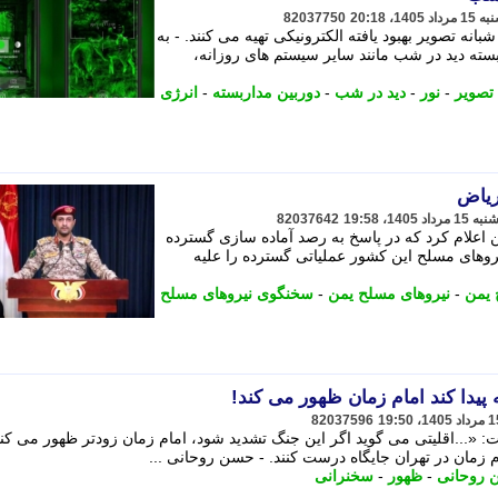
82037750
نه تصویر بهبود یافته الکترونیکی تهیه می کنند. - به
بسته دید در شب مانند سایر سیستم های روزانه،
تصویر
-
نور
-
دید در شب
-
دوربین مداربسته
-
انرژی
ریاض
82037642
اعلام کرد که در پاسخ به رصد آماده سازی گسترده
روهای مسلح این کشور عملیاتی گسترده را علیه
 یمن
-
نیروهای مسلح یمن
-
سخنگوی نیروهای مسلح
پیدا کند امام زمان ظهور می کند!
82037596
...اقلیتی می گوید اگر این جنگ تشدید شود، امام زمان زودتر ظهور می کند!
مان در تهران جایگاه درست کنند. - حسن روحانی ...
روحانی
-
ظهور
-
سخنرانی