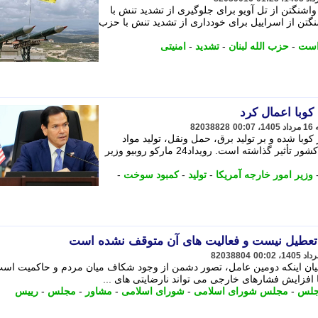
شنگتن از تل آویو برای جلوگیری از تشدید تنش با
نگتن از اسراییل برای خودداری از تشدید تنش با حزب
است
-
حزب الله لبنان
-
تشدید
-
امنیتی
کوبا اعمال کرد
82038828
با شده و بر تولید برق، حمل ونقل، تولید مواد
غذایی، خدمات درمانی و آموزش در این کشور تأثیر گذاشته است. رویداد24 مارکو روبیو وزیر
وزیر امور خارجه آمریکا
-
تولید
-
کمبود سوخت
-
طیل نیست و فعالیت های آن متوقف نشده است
82038804
ان اینکه دومین عامل، تصور دشمن از وجود شکاف میان مردم و حاکمیت اس
 افزایش فشارهای خارجی می تواند نارضایتی های ...
جلس
-
مجلس شورای اسلامی
-
شورای اسلامی
-
مشاور
-
مجلس
-
رییس