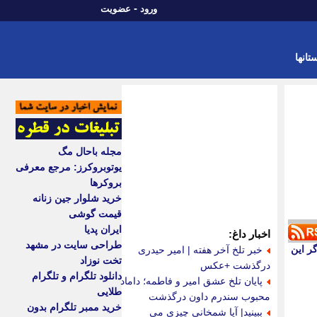
-
ورود
عضویت
تانها
مجله باحال مگ
یوتوبروکرز: مرجع معرفی
بروکرها
خرید شلوار جین زنانه
قیمت گوشی
ایران پدیا
اخبار داغ:
طراحی سایت در مشهد
ر این
خبر تلخ آخر هفته | امیر حیدری
تخت نوزاد
درگذشت +عکس
دانلود تلگرام و تلگرام
پایان تلخ عشق امیر و فاطمه؛ داماد
طلایی
محبوب سندرم داون درگذشت
خرید ممبر تلگرام بدون
ببینید| آیا شمخانی چیزی می