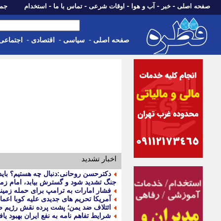
-
-
-
-
-
صفحه اصلی
خبر
آب و هوا
اوقات شرعی
تماس با ما
استخدام
جمعه، 16 مرداد 05
-
-
-
صفحه اصلی
سیاسی
اقتصادی
اجتماعی
اخبار تشدید
دکترحسن روحانی:دنبال چه هستیم؟ بای
جنگ تشدید شود و گسترش بیابد، امام زما
فشار امارات به ترامپ برای حمله زمینی
آمریکا تحریم های جدیدی علیه کوبا اعما
ائتلاف ضد یمن؛ پشت پرده نقش رژیم ص
شرایط تفاهم نامه به نفع ایران بهبود یا