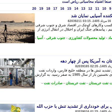
 صنعا اشتباه محاسباتی ریاض است
20
19
18
17
16
15
14
13
12
11
10
9
ننده آسیایی نمایان شد
82039211
لی کسب وکارهای کوچک در اقتصاد شرق و جنوب شرقی
 ، پیامدهای جنگ ایران و اختلال در انتقال انرژی از
اد
-
تولید محصولات کشاورزی
-
جنوب شرقی
-
آسیا
-
 به آمریکا پس از چهار دهه
82039165
 تشدید تنش ها در منطقه خلیج فارس، واردات نفت
خام عربستان به آمریکا در ماه جولای برای نخستین بار از سال 1985 به صفر رسید. به گزارش
 نفت عربستان
-
نفت عربستان
-
صادرات نفت
-
رای خودداری از تشدید تنش با حزب ‎الله
82039016