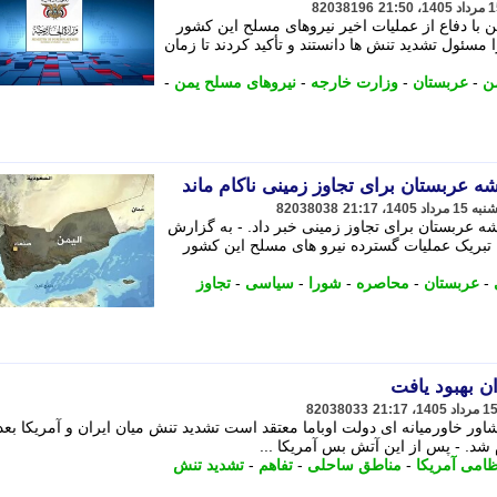
82038196
ا دفاع از عملیات اخیر نیروهای مسلح این کشور
مسئول تشدید تنش ها دانستند و تأکید کردند تا زمان
ن
-
عربستان
-
وزارت خارجه
-
نیروهای مسلح یمن
-
عربستان برای تجاوز زمینی ناکام ماند
82038038
ربستان برای تجاوز زمینی خبر داد. - به گزارش
تبریک عملیات گسترده نیرو های مسلح این کشور
-
عربستان
-
محاصره
-
شورا
-
سیاسی
-
تجاوز
ان بهبود یافت
82038033
شاور خاورمیانه ای دولت اوباما معتقد است تشدید تنش میان ایران و آمریکا بعد 
ام شد. - پس از این آتش بس آمریکا ...
ظامی آمریکا
-
مناطق ساحلی
-
تفاهم
-
تشدید تنش