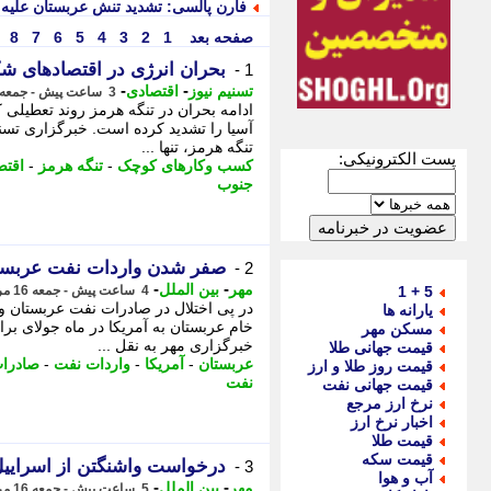
فارن پالسی: تشدید تنش عربستان علیه
صفحه بعد
1
2
3
4
5
6
7
8
بحران انرژی در اقتصادهای شک
1 -
-
-
تسنیم نیوز
اقتصادی
3 ساعت پیش - جمعه 16 مرداد 1405، 03:15
ادامه بحران در تنگه هرمز روند تعطی
آسیا را تشدید کرده است. خبرگزاری تسنیم
تنگه هرمز، تنها ...
پست الکترونیکی:
کسب وکارهای کوچک
-
تنگه هرمز
-
اقتص
جنوب
صفر شدن واردات نفت عربستان
2 -
-
-
مهر
بین الملل
5 + 1
4 ساعت پیش - جمعه 16 مرداد 1405، 02:35
در پی اختلال در صادرات نفت عربستان و
یارانه ها
مسکن مهر
خبرگزاری مهر به نقل ...
قیمت جهانی طلا
عربستان
-
آمریکا
-
واردات نفت
-
صادرات
قیمت روز طلا و ارز
نفت
قیمت جهانی نفت
نرخ ارز مرجع
اخبار نرخ ارز
قیمت طلا
قیمت سکه
درخواست واشنگتن از اسراییل ب
3 -
آب و هوا
-
-
مهر
بین الملل
5 ساعت پیش - جمعه 16 مرداد 1405، 01:25