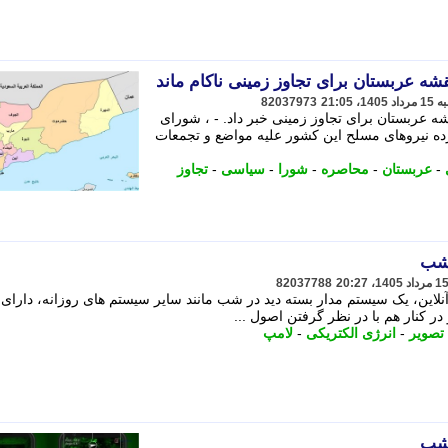
 عربستان برای تجاوز زمینی ناکام ماند
82037973
ربستان برای تجاوز زمینی خبر داد. - ، شورای
ده نیروهای مسلح این کشور علیه مواضع و تجمعات
-
عربستان
-
محاصره
-
شورا
-
سیاسی
-
تجاوز
 شب
82037788
آنلاین، یک سیستم مدار بسته دید در شب مانند سایر سیستم های روزانه، دارای
در کنار هم با در نظر گرفتن اصول ...
تصویر
-
انرژی الکتریکی
-
لامپ
 شب