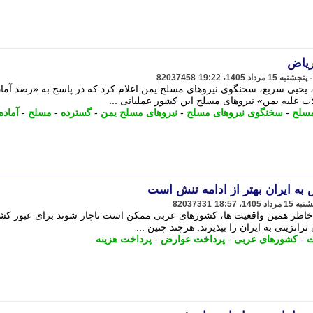
ریاض
82037458
یحیی سریع، سخنگوی نیروهای مسلح یمن اعلام کرد که در پاسخ به «رصد آماد
 علیه یمن» نیروهای مسلح این کشور عملیاتی ...
مسلح
-
سخنگوی نیروهای مسلح
-
نیروهای مسلح یمن
-
گسترده
-
مسلح
-
آماده
ه ایران بهتر از ادامه تنش است
82037331
 خاطر همین واقعیت ها، کشورهای عربی ممکن است ناچار شوند برای عبور کش
انزیتی به ایران را بپذیرند. هرچند چنین ...
ت
-
کشورهای عربی
-
پرداخت عوارض
-
پرداخت هزینه