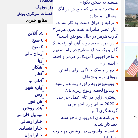
معلمان
هستید نه سخن نگو!»
رز موزیک
منتقد تیم ملی که خودش در لیگ
خدمات مرکزی بوش
امسال تیم ندارد!
منابع خبری
ترکیه و عراق دست به کار شدند؛
آغاز عصر صادرات نفت بدون هرمز؟/
55 آنلاین
کارت هرمز در حال سوختن است؟
6 صبح
دو خرید جدید ذوب آهن لو رفت/ یک
9 صبح
گلر و یک مدافع مطرح در راه اصفهان
آرمان ملی
ماجراجویی آمریکا در هرمز و اقتصاد
آریا
«آسه آن»
آشکار
چهار ماسک خانگی برای داشتن
آفتاب
موهای نرم و شفاف
آفتاب نو
وینیسیوس به رکورد رونالدو رسید
آوازه شهر
ویدئو| لحظه وقوع زلزله 7.1
آوش
ریشتری ژاپن در اتاق عمل جراحی
آهن نیوز
2026 سالی پرچالش برای
آینده روشن
گردشگری آسیا
اتومبیل فارسی
ت،
برنامه های اندرویدی ناخواسته
اخبار ارسالی
خطاکار شدند
اخبار اقتصادی
نقشه پولشویی در پوشش مهاجرت
اخبار ایران
به کانادا!