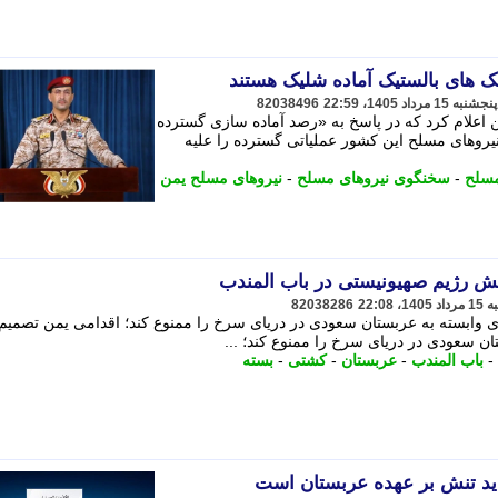
 های بالستیک آماده شلیک هستند
82038496
اعلام کرد که در پاسخ به «رصد آماده سازی گسترده
یروهای مسلح این کشور عملیاتی گسترده را علیه
مسلح
-
سخنگوی نیروهای مسلح
-
نیروهای مسلح یمن
ش رژیم صهیونیستی در باب المندب
82038286
 وابسته به عربستان سعودی در دریای سرخ را ممنوع کند؛ اقدامی یمن تصمیم
ن سعودی در دریای سرخ را ممنوع کند؛ ...
-
باب المندب
-
عربستان
-
کشتی
-
بسته
ید تنش بر عهده عربستان است