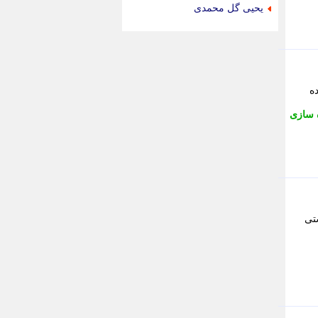
جام جم
یحیی گل محمدی
جدید پرس
جماران
جوان ایرانی
جهان مانا
جهان نگر
ه
جهان نیوز
چطور
 سازی
چمپیونات
چمدون
چه خبر
حادثه 24
حرف تو
حوادث پلاس
تی
حوزه نیوز
خبر آنلاین
خبر جنوب
خبر سیاسی
خبر گردون
خبر ورزشی
خبرجو