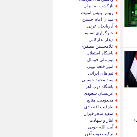
پویه آنلاین
بازگشت به ایران
پیام نفت
رییس پلیس امنیت
تابناک
میدان امام حسین
تازه نیوز
آذربایجان غربی
تبیان
خبرگزاری تسنیم
تجارت نیوز
دیدار تدارکاتی
تحریریه
غلامحسین مظفری
ترابر نیوز
باشگاه استقلال
ترفندباز
تیم ملی فوتبال
تریبون اقتصاد
امیر قلعه نویی
تسنیم نیوز
تیم های ایرانی
تک ناک
سید محمد حسینی
تکراتو
باشگاه ذوب آهن
توریسم آنلاین
عربستان سعودی
تولید نیوز
محدودیت منابع
تیتر فوری
ظرفیت اقتصادی
تیکنا
سعید سحرخیزان
جاب ویژن
ایثار و شهادت
...
جار نیوز
آیت الله خویی
جالبتر
ترکیب ذوب آهن