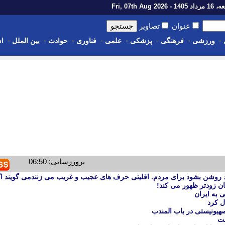
14 - Fri, 07th Aug 2026
عنوان
تصاویر
-
-
-
-
-
-
-
-
ورزشی
فرهنگی
پزشکی
علمی
فناوری
حوادث
بین الملل
اس
بروزرسانی: 06:50
د روشن بشود برای مردم. اقلیتی حرف های عجیب و غریب می زنندمی گویند اگ
ن زودتر ظهور می کند!
 به ایران
ل کرد
هیونیستی در باب المندب
فت