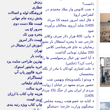
ریزش
دانست؟
عطاری
شب کابوس وار میلاد محمدی در
فروشگاه لوله و اتصالات
کنفرانس اروپا
پخش زنده جام جهانی
فال ابجد امروز جمعه 16 مرداد
قیمت طلا دست دوم
1405/ شاید آرزوی محالتان برآورده
سرور اچ پی
شود
پنجره وین تک
بیانی: 400 هزار دلار صرف وکلای
قیمت دلار امروز
خارجی شد تا پنجره استقلال باز نشود/
آموزش ارز دیجیتال در
رضاییان به جای قدرشناسی کلاس
تهران
200 میلیارد تومانی گذاشت
وانت بار
آیا احمد نور خیال پرسپولیسی ها را
بهترین طراحی سایت یزد
راحت کرد؟ (عکس)
خرید مانیتور استوک
علت لجبازی کودکان با مادر از نگاه
خرید فالوور پاپ آپ
متخصصان
اینستاگرام
ویدئو | یکصدوپنجاه ونهمین شب
هدایای تبلیغاتی
حضور مردم مشهد در خیابان | روایت
خرید سالت
مردم از ایران پس از جنگ (15 مرداد
هزینه چاپ کتاب با ارزان
1405)
ترین قیمت
کنایه تند عضو هیئت رییسه مجلس به
چاپ کتاب ویژه رتبه بندی
سخنگوی وزارت خارجه؛ «سخنگو