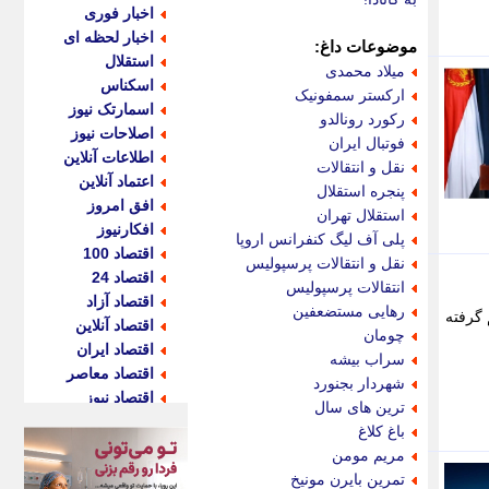
اخبار فوری
اخبار لحظه ای
موضوعات داغ:
استقلال
میلاد محمدی
اسکناس
ارکستر سمفونیک
اسمارتک نیوز
رکورد رونالدو
اصلاحات نیوز
فوتبال ایران
اطلاعات آنلاین
نقل و انتقالات
اعتماد آنلاین
پنجره استقلال
افق امروز
استقلال تهران
افکارنیوز
پلی آف لیگ کنفرانس اروپا
اقتصاد 100
نقل و انتقالات پرسپولیس
اقتصاد 24
انتقالات پرسپولیس
اقتصاد آزاد
رهایی مستضعفین
 گرفته
اقتصاد آنلاین
چومان
اقتصاد ایران
سراب بیشه
اقتصاد معاصر
شهردار بجنورد
اقتصاد نیوز
ترین های سال
اکو ایران
باغ کلاغ
اکوفارس
مریم مومن
اکونگار
تمرین بایرن مونیخ