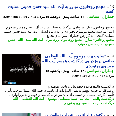
مجمع روحانیون مبارز به آیت الله سید حسن خمینی تسلیت
ت
اران
-
سیاسی
-
11 ساعت پیش - دوشنبه 19 مرداد 1405، 00:20
82058168
ع روحانیون مبارز در پیامی درگذشت نساءالسادات آل یاسین همسر مرحوم
 الله سید محمد موسوی بجنوردی را به داماد ایشان آیت الله سید حسن خمینی
یت گفت. - به گزارش جماران، متن پیام مجمع ...
ع روحانیون مبارز
-
مجمع روحانیون
-
روحانیون
-
آیت الله سید
-
الله
-
حسن
نی
-
سید حسن خمینی
تسلیت بیت مرحوم آیت الله العظمی
عی (ره) در پی درگذشت همسر آیت الله
سوی بجنوردی
اران
-
سیاسی
-
12 ساعت پیش - یکشنبه 18
1، 23:50
82058054
ذشت والده ماجده حضرتعالی، بانوی مؤمنه و
یزکار مرحومه مغفوره نساء السادات آل یاسین(رحمه الله علیها) موجب تأثر و
ف گردید. مسلماً از دست دادن آن مرحومه که بعد از فوت والد بزرگوارتان ...
ذشت والده
-
آیت الله
-
سید مصطفی موسوی
-
آیت الله العظمی
-
الله
-
گذشت
-
آیت الله موسوی بجنوردی
واکنش قالیباف به انتصاب ذوالقدر به