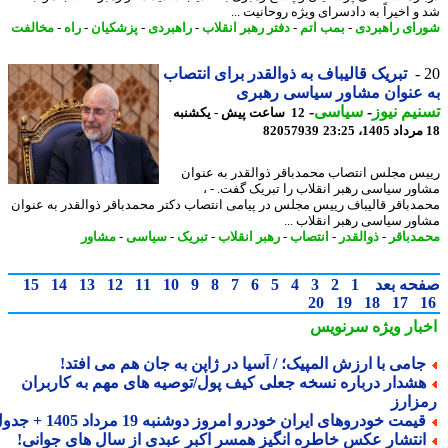
و اخیراً به دادسرای ویژه روحانیت ...
ای راهبردی
-
بمب اتم
-
دفتر رهبر انقلاب
-
راهبردی
-
پزشکیان
-
راه
-
مخالفت
تبریک قالیباف به ذوالقدر برای انتصاب
عنوان مشاور سیاسی رهبری
یم نیوز
-
سیاسی
-
12 ساعت پیش - یکشنبه
82057939
س مجلس انتصاب محمدباقر ذوالقدر به عنوان
ور سیاسی رهبر انقلاب را تبریک گفت. - ،
دباقر قالیباف رییس مجلس در پیامی انتصاب دکتر محمدباقر ذوالقدر به عنوان
ور سیاسی رهبر انقلاب ...
دباقر
-
ذوالقدر
-
انتصاب
-
رهبر انقلاب
-
تبریک
-
سیاسی
-
مشاور
حه بعد
1
2
3
4
5
6
7
8
9
10
11
12
13
14
15
20
19
18
17
بار ویژه
سرنویس
امی با ارزش المپیک؛ / آسیا در ژاپن به جان هم می افتد!
شدار درباره نسخه جعلی کیف پول/توصیه های مهم به کاربران
زارز
یمت خودروهای ایران خودرو امروز دوشنبه 19 مرداد 1405 + جدول
نتشار عکس خاطره انگیز همسر اکبر عبدی از سال های جوانی!