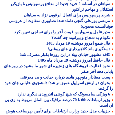
سپاهان در آستانه 2 خرید جدید؛ از مدافع پرسپولیس تا بازیکن
قلال و مهاجم تراکتور
رط پرسپولیس برای انتقال ابرقویی نژاد به سپاهان
رتضی پورعلی گنجی داماد شد؛ تصاویری متفاوت از عروسی
بالیست محبوب!
دیرعامل پرسپولیس قیمت آخر را برای نساجی تعیین کرد
کونام به شجاع و بیرانوند چه گفت؟
ل شمع امروز دوشنبه 19 مرداد 1405
ستگیری باند کلاهبرداری های روغنی!
افه مشهور خیابان ویلا در این روزها یکبار مصرف شد!
ل حافظ امروز دوشنبه 19 مرداد ماه 1405
حوه فعالیت فروشگاه های زنجیره ای شهر ما مشهد در روز های
انی دهه آخر صفر
ست معنادار منوچهر هادی درباره خیانت و بی معرفتی
حران در ارتش اسراییل عمیق تر شد؛ دانشجوی خلبانی جان خود
 گرفت
درویدی دیگری ندارد
وزیر ارتباطات:60 تا 70 درصد ترافیک بین الملل مربوط به وی پی
 است
زییات مدل جدید وزارت ارتباطات برای تأمین زیرساخت هوش