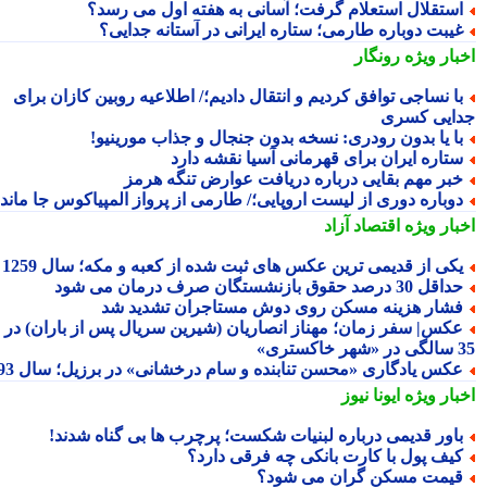
ستقلال استعلام گرفت؛ آسانی به هفته اول می رسد؟
یبت دوباره طارمی؛ ستاره ایرانی در آستانه جدایی؟
بار ویژه
رونگار
ا نساجی توافق کردیم و انتقال دادیم؛/ اطلاعیه روبین کازان برای
ایی کسری
ا یا بدون رودری: نسخه بدون جنجال و جذاب مورینیو!
تاره ایران برای قهرمانی آسیا نقشه دارد
بر مهم بقایی درباره دریافت عوارض تنگه هرمز
وباره دوری از لیست اروپایی؛/ طارمی از پرواز المپیاکوس جا ماند!
بار ویژه
اقتصاد آزاد
کی از قدیمی ترین عکس های ثبت شده از کعبه و مکه؛ سال 1259
اقل 30 درصد حقوق بازنشستگان صرف درمان می شود
شار هزینه مسکن روی دوش مستاجران تشدید شد
کس| سفر زمان؛ مهناز انصاریان (شیرین سریال پس از باران) در
تری»
کس یادگاری «محسن تنابنده و سام درخشانی» در برزیل؛ سال 93
بار ویژه
ایونا نیوز
اور قدیمی درباره لبنیات شکست؛ پرچرب ها بی گناه شدند!
یف پول با کارت بانکی چه فرقی دارد؟
یمت مسکن گران می شود؟