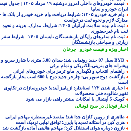
قیمت خودروهای داخلی امروز دوشنبه ۱۹ مرداد ۱۴۰۵ | جدول قیمت
ران خودرو و سایپا
وام خرید خودرو ۱۴۰۵؛ شرایط دریافت وام خرید خودرو از بانک ها +
ارک لازم و نحوه ثبت درخواست
ثبت نام بیمه سلامت ایرانیان ۱۴۰۵؛ شرایط، مدارک، هزینه و نحوه
ت نام غیرحضوری
ثبت نام سفرهای رایگان بازنشستگان تابستان ۱۴۰۵ | شرایط سفر
ارتی و سیاحتی بازنشستگان
بار ویژه
و قیمت خودرو | چرخان
BYD سیل 07 جدید رونمایی شد: سدان 5.08 متری با شارژ سریع و
شرانه های بنزینی-الکتریکی و تمام برقی
اهنمای انتخاب و نگهداری مایع ترمز برای خودروهای ایرانی
بازگشت دوج سوپر بی: چارجر جدید دوج با 600 اسب بخار بازگشته
ت
اجباری شدن ۱۲۲ استاندارد از پاییز آینده؛ خودروسازان در تکاپوی
ییر شالوده فنی محصولات
یک S آپشنال با امکانات بیشتر راهی بازار می شود
بار فوتبال در صبح فوتبالی
اهری از روبین کازان جدا شد؛ مقصد غیرمنتظره مهاجم ایرانی
ری کین در آستانه تمدید با بایرن؛ توافق نهایی نزدیک است
ازون دوباره هوای استقلال کرد؛ مهاجم هائیتی آماده بازگشت شد