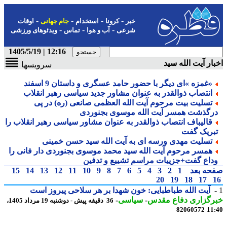
-
-
-
-
خبر
کرونا
استخدام
جام جهانی
اوقات
-
-
-
شرعی
آب و هوا
تماس
ویدئوهای ورزشی
12:16 | 1405/5/19
ار آیت الله سید
سرویسها
«غمزه »ای دیگر با حضور حامد عسگری و داستان 9 اسفند
انتصاب ذوالقدر به عنوان مشاور جدید سیاسی رهبر انقلاب
تسلیت بیت مرحوم آیت الله العظمی صانعی (ره) در پی
رگذشت همسر آیت الله موسوی بجنوردی
قالیباف انتصاب ذوالقدر به عنوان مشاور سیاسی رهبر انقلاب را
بریک گفت
تسلیت مهدی ورسه ای به آیت الله سید حسن خمینی
همسر مرحوم آیت الله سید محمد موسوی بجنوردی دار فانی را
داع گفت+جزییات مراسم تشییع و تدفین
حه بعد
1
2
3
4
5
6
7
8
9
10
11
12
13
14
15
20
19
18
17
آیت الله طباطبایی: خون شهدا بر هر سلاحی پیروز است
رگزاری دفاع مقدس
-
سیاسی
-
36 دقیقه پیش - دوشنبه 19 مرداد 1405،
82060572
11