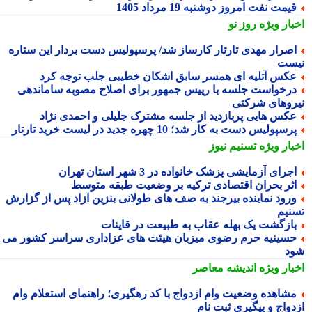
یمت نفت امروز دوشنبه 19 مرداد 1405
بار ویژه
روز نو
صرار مهدی تارتار کارساز شد/ پرسپولیس دست بردار این ستاره
ست
کس آتلیه ای همسر سابق اشکان خطیبی جلب توجه کرد
رخواست جلسه با رییس جمهور برای اصلاح مصوبه ساماندهی
روهای شرکتی
کس هایی پربازدید از جلسه مشترک جلیلی و احمدی نژاد
رسپولیس دست به کار شد؛ 10 چهره جدید در لیست خرید تارتار
بار ویژه
تسنیم نیوز
جرای آزمایشی پزشک خانواده در 3 شهر استان تهران
ثر بحران اقتصادی ترکیه بر وضعیت طبقه متوسط
رود نماینده بیرجند به صف های طولانی بنزین آزاد پس از گزارش
نیم
ازگشت یک بهله عقاب به طبیعت در قاینات
سینیه حرم رضوی میزبان هیئت های عزاداری سراسر کشور می
د
بار ویژه
اندیشه معاصر
شاهده وضعیت وام ازدواج با کد رهگیری؛ راهنمای استعلام وام
دواج و پیگیری ثبت نام