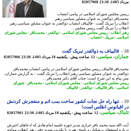
1، 23:30
82057968
س مجلس شورای اسلامی در پیامی انتصاب
دباقر ذوالقدر به عنوان مشاور سیاسی رهبر
لاب را تبریک گفت. - قالیباف انتصاب ذوالقدر به عنوان مشاور سیاسی رهبر
لاب را تبریک گفت رییس مجلس ...
ر انقلاب
-
رییس مجلس شورای اسلامی
-
ذوالقدر
-
محمدباقر
-
مجلس شورای
امی
-
تبریک
-
انتصاب
قالیباف به ذوالقدر تبریک گفت
اران
-
سیاسی
-
12 ساعت پیش - یکشنبه 18 مرداد 1405، 23:30
82057966
دباقر قالیباف رییس مجلس شورای اسلامی در پیامی انتصاب محمدباقر
لقدر به عنوان مشاور سیاسی رهبر انقلاب را تبریک گفت. - به گزارش جماران،
 پیام به این شرح است؛ جناب آقای دکتر محمدباقر ...
س مجلس شورای اسلامی
-
مجلس شورای اسلامی
-
محمدباقر
-
شورای
امی
-
باقر قالیباف
-
ذوالقدر
-
قالیباف
تنها راه حل نجات کشور ساخت بمب اتم و منفجرش کردنش
 اقیانوس اطلس است!
ناک
-
سیاسی
-
12 ساعت پیش - یکشنبه 18 مرداد 1405، 23:30
82057961
 الله سید محمد باقر خرازی مدیر حوزه علمیه امام هادی که ادعاهای اخیرش
اره استعفای پزشکیان و پاسخ رهبری با تکذیب شدید دفتر رهبر انقلاب مواجه