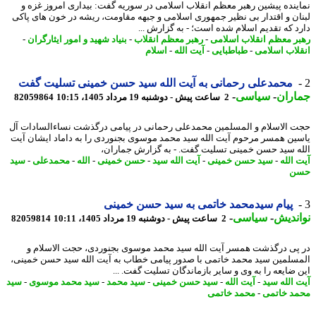
ینده پیشین رهبر معظم انقلاب اسلامی در سوریه گفت: بیداری امروز غزه و
ان و اقتدار بی نظیر جمهوری اسلامی و جبهه مقاومت، ریشه در خون های پاکی
د که تقدیم اسلام شده است؛ - به گزارش ...
ر معظم انقلاب اسلامی
-
رهبر معظم انقلاب
-
بنیاد شهید و امور ایثارگران
-
لاب اسلامی
-
طباطبایی
-
آیت الله
-
اسلام
محمدعلی رحمانی به آیت الله سید حسن خمینی تسلیت گفت
اران
-
سیاسی
-
2 ساعت پیش - دوشنبه 19 مرداد 1405، 10:15
82059864
 الاسلام و المسلمین محمدعلی رحمانی در پیامی درگذشت نساءالسادات آل
ین همسر مرحوم آیت الله سید محمد موسوی بجنوردی را به داماد ایشان آیت
ه سید حسن خمینی تسلیت گفت. - به گزارش جماران،
 الله
-
سید حسن خمینی
-
آیت الله سید
-
حسن خمینی
-
الله
-
محمدعلی
-
سید
ن
پیام سیدمحمد خاتمی به سید حسن خمینی
ندیش
-
سیاسی
-
2 ساعت پیش - دوشنبه 19 مرداد 1405، 10:11
82059814
پی درگذشت همسر آیت الله سید محمد موسوی بجنوردی، حجت الاسلام و
سلمین سید محمد خاتمی با صدور پیامی خطاب به آیت الله سید حسن خمینی،
 ضایعه را به وی و سایر بازماندگان تسلیت گفت. ...
 الله سید
-
آیت الله
-
سید حسن خمینی
-
سید محمد
-
سید محمد موسوی
-
سید
د خاتمی
-
محمد خاتمی