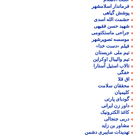
رماندار اسلامشهر
وشش گیاهی
شمت الله اسدی
هید حسن فقیهی
راحی ماستکتومی
وسسه تصویرشهر
یلم «دست خدا»
یم ملی عربستان
یم والیبال اوکراین
الاب استیل آستارا
فگی
ق قلا
حققان سلامت
لیمیان
ودبای پارتی
اور زن ایرانی
اغذ الکترونیک
ربی جنجالی
شاور بن زاید
هدیدات سایبری دشمن