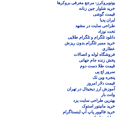
وبروکرز: مرجع معرفی بروکرها
د شلوار جین زنانه
مت گوشی
ان پدیا
احی سایت در مشهد
 نوزاد
لود تلگرام و تلگرام طلایی
د ممبر تلگرام بدون ریزش
اری
شگاه لوله و اتصالات
 زنده جام جهانی
مت طلا دست دوم
ر اچ پی
ره وین تک
ت دلار امروز
زش ارز دیجیتال در تهران
ت بار
رین طراحی سایت یزد
د مانیتور استوک
د فالوور پاپ آپ اینستاگرام