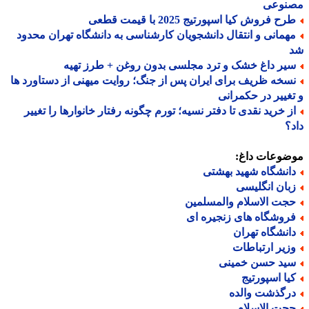
نوعی
ح فروش کیا اسپورتیج 2025 با قیمت قطعی
همانی و انتقال دانشجویان کارشناسی به دانشگاه تهران محدود
یر داغ خشک و ترد مجلسی بدون روغن + طرز تهیه
سخه ظریف برای ایران پس از جنگ؛ روایت میهنی از دستاورد ها
غییر در حکمرانی
ز خرید نقدی تا دفتر نسیه؛ تورم چگونه رفتار خانوارها را تغییر
؟
ضوعات داغ:
انشگاه شهید بهشتی
بان انگلیسی
جت الاسلام والمسلمین
روشگاه های زنجیره ای
انشگاه تهران
زیر ارتباطات
ید حسن خمینی
یا اسپورتیج
رگذشت والده
جت الاسلام