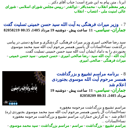
نا ، متن پیام به این شرح است؛ جناب آقای دکتر ...
ر معظم انقلاب
-
محمدباقر
-
ذوالقدر
-
رییس مجلس شورای اسلامی
-
شورای
ی امنیت ملی
-
انتصاب
-
انقلاب
وزیر میراث فرهنگی به آیت الله سید حسن خمینی تسلیت گفت
اران
-
سیاسی
-
11 ساعت پیش - دوشنبه 19 مرداد 1405، 00:35
82058219
 رضا صالحی امیری وزیر میراث فرهنگی، گردشگری و صنایع دستی در پیامی
ذشت نساءالسادات آل یاسین همسر مرحوم آیت الله سید محمد موسوی
وردی را به داماد ایشان آیت الله سید حسن خمینی تسلیت گفت.
 الله
-
آیت الله سید
-
رضا صالحی امیری
-
حسن خمینی
-
سید حسن خمینی
-
اث فرهنگی
-
صالحی امیری
برنامه مراسم تشییع و بزرگداشت
ر مرحوم آیت الله موسوی بجنوردی
ام شد
اران
-
سیاسی
-
11 ساعت پیش - دوشنبه 19
1، 00:31
82058209
سم تشییع و بزرگداشت مرحومه مغفوره
ءالسادات آل یاسین همسر مرحوم آیت الله سید محمد موسوی بجنوردی (ره)
ام شد. - به گزارش جماران، مراسم تشییع و بزرگداشت مرحومه مغفوره
ءالسادات ...
سم تشییع
-
بزرگداشت
-
مراسم
-
مراسم بزرگداشت
-
سید محمد موسوی
-