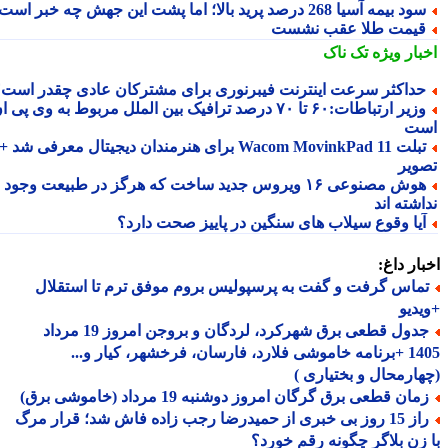
د بیمه آسیا 268 درصد پرید بالا؛ اما پشت این جهش چه خبر است؟
یمت طلا عقب نشست
بار ویژه
تک ناک
داکثر سرعت اینترنت فیبرنوری برای مشترکان عادی چقدر است؟
وزیر ارتباطات:۶۰ تا ۷۰ درصد ترافیک بین الملل مربوط به وی پی ان
ت
تبلت Wacom MovinkPad 11 برای هنرمندان دیجیتال معرفی شد +
ویر
هوش مصنوعی ۱۶ ویروس جدید ساخت که هرگز در طبیعت وجود
شته اند
یا وقوع سیلاب های سنگین در پاییز صحت دارد؟
ار داغ:
ماس گرفت و گفت به پرسپولیس بروم موفق ترم تا استقلال
دیو
جدول قطعی برق شهرکرد، لردگان و بروجن امروز 19 مرداد
1405 +برنامه خاموشی فلارد، فارسان، فرخشهر، کیار و...
ارمحال و بختیاری )
ان قطعی برق گرگان امروز دوشنبه 19 مرداد (خاموشی برق)
راز 15 روز بی خبری از حمیدرضا رجب زاده فاش شد؛ قرار مرگ
زن بلاگر چگونه رقم خورد؟