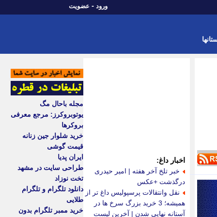
-
ورود
عضویت
تانها
مجله باحال مگ
یوتوبروکرز: مرجع معرفی
بروکرها
خرید شلوار جین زنانه
قیمت گوشی
ایران پدیا
اخبار داغ:
طراحی سایت در مشهد
خبر تلخ آخر هفته | امیر حیدری
تخت نوزاد
درگذشت +عکس
دانلود تلگرام و تلگرام
نقل وانتقالات پرسپولیس داغ تر از
طلایی
همیشه؛ 3 خرید بزرگ سرخ ها در
خرید ممبر تلگرام بدون
آستانه نهایی شدن | آخرین لیست