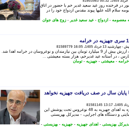
81603563
ر در فرخنده روز عید سعید غدیر خم با حضور در اتاق
سلام الله علیها پیوند مقدس ازدواج خود را در
 معصومه
-
ازدواج
-
عید سعید غدیر
-
زوج های جوان
81589779
هزار بسته معیشتی و 12 سری جهیزیه به ارزش بیش از 9 میلیارد تومان بین نیازمندان و نوعروسان در خرامه اهدا شد
 ، در آستانه عید غدیرخم، هزار بسته معیشتی ...
خرامه
-
معیشتی
-
جهیزیه
-
تومان
 پایان سال در صف دریافت جهیزیه نخواهد
81581145
مدیرکل بهزیستی خراسان جنوبی با اشاره به اهدای جهیزیه به 48 نوعروس تحت پوشش این
ایتی و دستگاه های اجرایی، - مدیرکل بهزیستی
دیرکل بهزیستی
-
اهدای جهیزیه
-
جهیزیه
-
بهزیستی
-