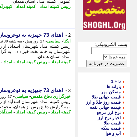
عمومی کمیته امداد استان همدان،
رییس کمیته امداد
-
کمیته امداد
-
کبودرآه
اهدای 73 جهیزیه به نوعروسان نیازمند اسدآبادی
2 -
-
-
ایکنا
سیاسی
17 روز پیش - سه شنبه 30 تیر 1405، 14:42
پست الکترونیکی:
شهرستان به خانه بخت خبر داد. - به گزا
امداد استان همدان، ...
کمیته امداد
-
رییس کمیته امداد
-
امداد
-
5 + 1
یارانه ها
اهدای 73 جهیزیه به نوعروسان نیازمند اسدآبادی
3 -
مسکن مهر
-
-
خبرگزاری دفاع مقدس
سیاسی
قیمت جهانی طلا
17 روز پیش - سه شنبه 30 تیر 1405، 11:50
قیمت روز طلا و ارز
- به گزارش دفاع پرس از همدان، محمدحسی
قیمت جهانی نفت
کمیته امداد
-
رییس کمیته امداد
-
اسدآباد
نرخ ارز مرجع
اخبار نرخ ارز
قیمت طلا
قیمت سکه
آب و هوا