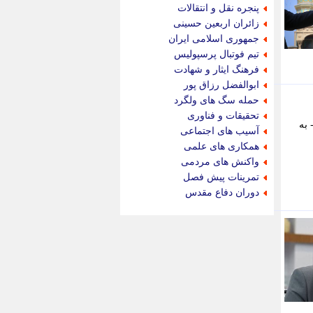
جام جم
پنجره نقل و انتقالات
جدید پرس
زائران اربعین حسینی
جماران
جمهوری اسلامی ایران
جوان ایرانی
تیم فوتبال پرسپولیس
جهان مانا
فرهنگ ایثار و شهادت
جهان نگر
ابوالفضل رزاق پور
جهان نیوز
حمله سگ های ولگرد
چطور
تحقیقات و فناوری
. - به
چمپیونات
آسیب های اجتماعی
چمدون
همکاری های علمی
چه خبر
واکنش های مردمی
حادثه 24
تمرینات پیش فصل
حرف تو
دوران دفاع مقدس
حوادث پلاس
حوزه نیوز
خبر آنلاین
خبر جنوب
خبر سیاسی
خبر گردون
خبر ورزشی
خبرجو