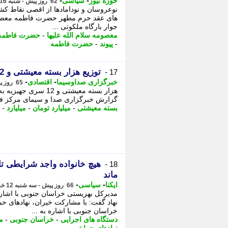
-
-
حوزه نیوز
سیاسی
62 روز پیش - شنبه 16 خرداد 1405، 00:32
نوعروسان و نودامادها از اقصی نقاط کشو
های عقد حرم مطهر حضرت فاطمه معصومه 
جوار بارگاه ملکوتی ...
معصومه سلام الله علیها
-
حضرت فاطمه
-
پیوند
-
حضرت فاطمه
توزیع هزار بسته معیشتی و 12 سری جهیزیه در خرامه
17 -
-
-
خبرگزاری صداوسیما
اقتصادی
65 روز پیش - چهارشنبه 13 خرداد 1405، 16:05
گزارش خبرگزاری صدا و سیمای مرکز فارس
بسته معیشتی
-
میلیارد تومان
-
میلیارد
-
هیچ خانواده واجد شرایطی تا
18 -
ماند
-
-
ایکنا
سیاسی
66 روز پیش - سه شنبه 12 خرداد 1405، 13:17
نهاد گفت: با مشارکت خیران، نهادهای حم
خراسان جنوبی با اشاره به ...
دستگاه های اجرایی
-
خراسان جنوبی
-
م