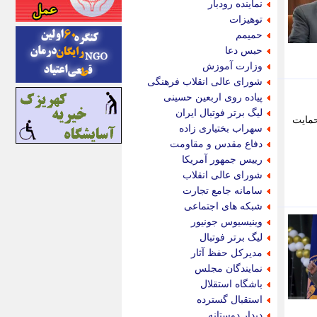
نماینده رودبار
اینتیتر
توهیزات
ایونا نیوز
حمیمم
بازتاب آنلاین
حبس دعا
باشگاه خبرنگاران
وزارت آموزش
باغستان نیوز
شورای عالی انقلاب فرهنگی
بامبوک
پیاده روی اربعین حسینی
ببین و بخون
لیگ برتر فوتبال ایران
روسان تحت حمایت
بدینسان
سهراب بختیاری زاده
بنکر
دفاع مقدس و مقاومت
بیت ران
رییس جمهور آمریکا
پارس فوتبال
شورای عالی انقلاب
پارسینه
سامانه جامع تجارت
پارسینه پلاس
شبکه های اجتماعی
پاز آنلاین
وینیسیوس جونیور
پاس گل
لیگ برتر فوتبال
پانا
مدیرکل حفظ آثار
پرتو نیوز
نمایندگان مجلس
پرسون
باشگاه استقلال
پنجره نیوز
استقبال گسترده
پویامگ
دیدار دوستانه