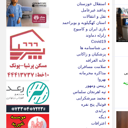
اکونیوز
استقلال خوزستان
الف
پدافند غیرعامل
انتشار آنلاین
نقل و انتقالات
اندیشه قرن
استان کهگیلویه و بویراحمد
اندیشه معاصر
بازی ایران و کامبوج
اندیشه ها
زلزله دماوند
انرژی پرس
Covid19
ای استخدام
بی شناسنامه ها
ایتنا
پزشکیان و زاکانی
ایراف
خانه الغرافه
ایران آرت
سلامت مسافران
ایران آنلاین
ینی
مذاکره محرمانه
ایران زندگی
بهروا
یه
ایران فوری
رییس ومهور
ایرانی روز
تپه اهرنجان سلماس
ایرانیتال
محمد میرشکرایی
ایرنا
فوتبال پنج نفره
ایسکانیوز
پرایدی
ایسنا
دیگه
ایکنا
اعترافات
ایلنا