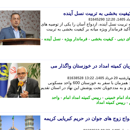
ر کیفیت بخشی به تربیت نسل آینده
81645290
ه تربیت نسل آینده، ازدواج آسان را یکی از توصیه های
کید فرماندار ویژه میانه بر کیفیت بخشی به تربیت
ی دینی
-
کیفیت بخشی
-
فرماندار ویژه
-
نسل آینده
-
یان کمیته امداد در خوزستان واگذار می
81638528
رییس کمیته امداد امام خمینی (ره) گفت: همزمان با سفر به خوزستان 600 واحد مسکونی
و به مددجویان تحت پوشش این نهاد در استان تقدیم
داد امام خمینی
-
رییس کمیته امداد امام
-
واحد
-
رییس کمیته امداد
دواج زوج های جوان در حریم کبریایی کریمه