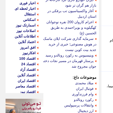
اخبار فوری
بازار هم گران تر شود
اخبار لحظه ای
آغاز واکسیناسیون تب برفکی در
استقلال
استان اردبیل
اسکناس
اعزام کاروان 200 نفره نوجوانان
اسمارتک نیوز
کهگیلویه و بویراحمدی به طریق
اصلاحات نیوز
الحسین (ع)
اطلاعات آنلاین
سرمایه گذاری شرکت ایلان ماسک
اه امام
اعتماد آنلاین
در هوش مصنوعی؛ خبری از خرید
افق امروز
جدید بیت کوین نیست
افکارنیوز
وینیسیوس به رکورد رونالدو رسید
اقتصاد 100
پرستار قهرمان در مسیر نجات دختر
اقتصاد 24
جوان مجروح شد
اقتصاد آزاد
اقتصاد آنلاین
موضوعات داغ:
اقتصاد ایران
میلاد محمدی
یما،
اقتصاد معاصر
فوتبال ایران
اقتصاد نیوز
وام فرزندآوری
اکو ایران
رکورد رونالدو
اکوفارس
وانتقالات پرسپولیس
اکونگار
ارز دیجیتال