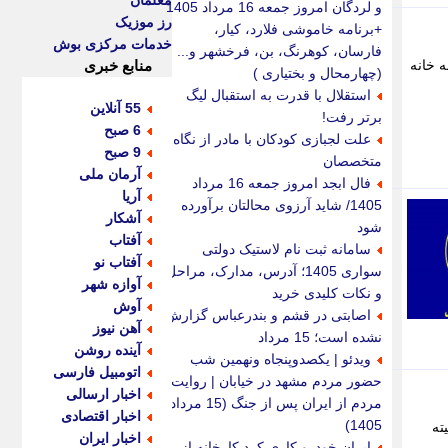
معلمان
و لردگان امروز جمعه 16 مرداد 1405
رز موزیک
+برنامه خاموشی فلارد، کیار،
خدمات مرکزی بوش
فارسان، کوهرنگ، بن، فرخشهر و...
 استان به خانه
منابع خبری
(چهارمحال و بختیاری )
استقلال با قدرت به استقبال لیگ
55 آنلاین
برتر رفت!
6 صبح
علت لجبازی کودکان با مادر از نگاه
9 صبح
متخصصان
آرمان ملی
فال ابجد امروز جمعه 16 مرداد
آریا
1405/ شاید آرزوی محالتان برآورده
آشکار
شود
آفتاب
سامانه ثبت نام لاستیک دولتی
آفتاب نو
سواری 1405؛ آدرس، مدارک، مراحل
آوازه شهر
و نکات کلیدی خرید
آوش
اصابتی در قشم و بندرعباس گزارش
آهن نیوز
نشده است؛ 15 مرداد
آینده روشن
ویدئو | یکصدوپنجاه ونهمین شب
اتومبیل فارسی
حضور مردم مشهد در خیابان | روایت
اخبار ارسالی
مردم از ایران پس از جنگ (15 مرداد
اخبار اقتصادی
1405)
مایت کمیته
اخبار ایران
ایران خودرو کاری کرد کارخانه از