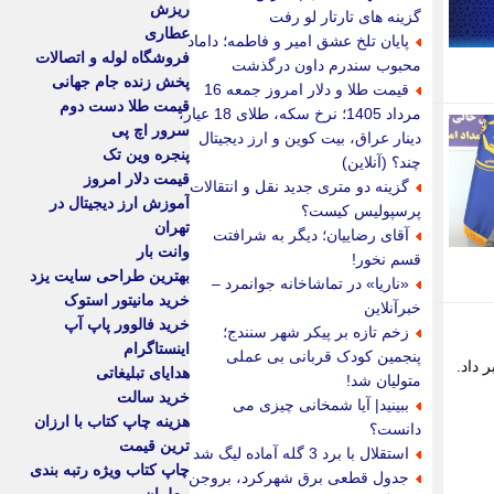
ریزش
گزینه های تارتار لو رفت
عطاری
پایان تلخ عشق امیر و فاطمه؛ داماد
فروشگاه لوله و اتصالات
محبوب سندرم داون درگذشت
پخش زنده جام جهانی
قیمت طلا و دلار امروز جمعه 16
قیمت طلا دست دوم
مرداد 1405؛ نرخ سکه، طلای 18 عیار،
سرور اچ پی
دینار عراق، بیت کوین و ارز دیجیتال
پنجره وین تک
چند؟ (آنلاین)
قیمت دلار امروز
گزینه دو متری جدید نقل و انتقالات
آموزش ارز دیجیتال در
پرسپولیس کیست؟
تهران
آقای رضاییان؛ دیگر به شرافتت
وانت بار
قسم نخور!
بهترین طراحی سایت یزد
«ناریا» در تماشاخانه جوانمرد –
خرید مانیتور استوک
خبرآنلاین
خرید فالوور پاپ آپ
زخم تازه بر پیکر شهر سنندج؛
اینستاگرام
پنجمین کودک قربانی بی عملی
 خبر داد.
هدایای تبلیغاتی
متولیان شد!
خرید سالت
ببینید| آیا شمخانی چیزی می
هزینه چاپ کتاب با ارزان
دانست؟
ترین قیمت
استقلال با برد 3 گله آماده لیگ شد
چاپ کتاب ویژه رتبه بندی
جدول قطعی برق شهرکرد، بروجن