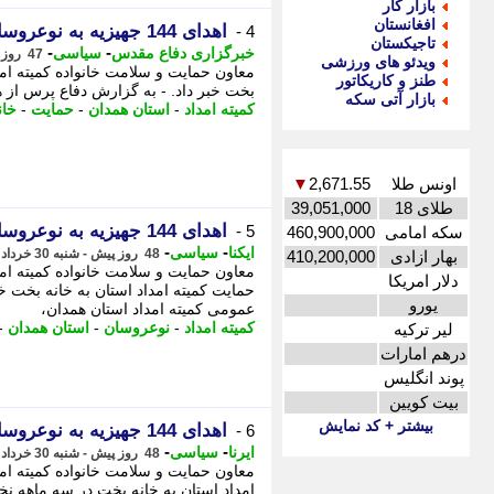
بازار کار
افغانستان
اهدای 144 جهیزیه به نوعروسان نیازمند همدانی
4 -
تاجیکستان
-
-
خبرگزاری دفاع مقدس
سیاسی
47 روز پیش - شنبه 30 خرداد 1405، 23:05
ویدئو های ورزشی
طنز و کاریکاتور
بخت خبر داد. - به گزارش دفاع پرس از 
بازار آتی سکه
کمیته امداد
-
استان همدان
-
حمایت
-
خان
اونس طلا
2,671.55
▼
طلای 18
39,051,000
اهدای 144 جهیزیه به نوعروسان نیازمند همدانی
5 -
سکه امامی
460,900,000
-
-
ایکنا
سیاسی
48 روز پیش - شنبه 30 خرداد 1405، 16:37
بهار ازادی
410,200,000
دلار امریکا
حمایت کمیته امداد استان به خانه بخت خبر
یورو
عمومی کمیته امداد استان همدان،
کمیته امداد
-
نوعروسان
-
استان همدان
-
لیر ترکیه
درهم امارات
پوند انگلیس
بیت کویین
بیشتر + کد نمایش
اهدای 144 جهیزیه به نوعروسان همدانی
6 -
-
-
ایرنا
سیاسی
48 روز پیش - شنبه 30 خرداد 1405، 11:15
امداد استان به خانه بخت در سه ماهه نخس