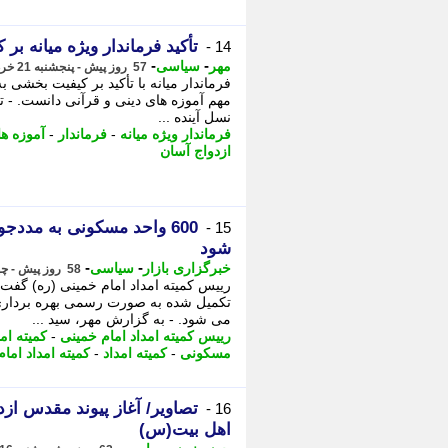
تأکید فرماندار ویژه میانه ب
14 -
-
-
مهر
سیاسی
57 روز پیش - پنجشنبه 21 خرداد 1405، 12:20
فرماندار میانه با تأکید بر کیفیت بخشی ب
مهم آموزه های دینی و قرآنی دانست. - تأ
نسل آینده ...
فرماندار ویژه میانه
-
فرماندار
-
آموزه ها
ازدواج آسان
600 واحد مسکونی به مددجو
15 -
شود
-
-
خبرگزاری بازار
سیاسی
58 روز پیش - چهارشنبه 20 خرداد 1405، 13:22
تکمیل شده به صورت رسمی بهره برداری 
می شود. - به گزارش مهر، سید ...
رییس کمیته امداد امام خمینی
-
کمیته ام
مسکونی
-
کمیته امداد
-
کمیته امداد امام
تصاویر/ آغاز پیوند مقدس از
16 -
اهل بیت(س)