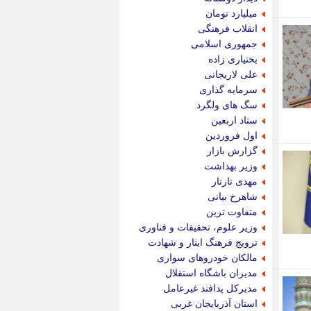
پویه آنلاین
میلیارد تومان
پیام نفت
انقلاب فرهنگی
تابناک
جمهوری اسلامی
تازه نیوز
بختیاری زاده
تبیان
علی لاریجانی
تجارت نیوز
سرمایه گذاری
تحریریه
سگ های ولگرد
ترابر نیوز
ستاد اربعین
ترفندباز
اول فروردین
تریبون اقتصاد
گزارش بازار
تسنیم نیوز
وزیر بهداشت
تک ناک
مهدی تارتار
تکراتو
شاهرخ بیانی
توریسم آنلاین
متفاوت ترین
تولید نیوز
وزیر علوم، تحقیقات و فناوری
تیتر فوری
ترویج فرهنگ ایثار و شهادت
تیکنا
مالکان خودروهای سواری
جاب ویژن
مدیران باشگاه استقلال
جار نیوز
مدیرکل پدافند غیرعامل
جالبتر
استان آذربایجان غربی