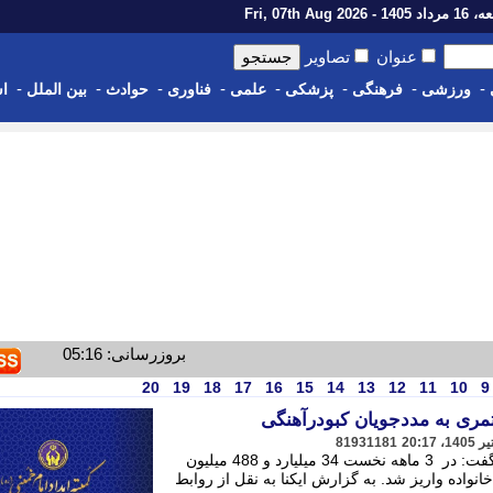
14 - Fri, 07th Aug 2026
عنوان
تصاویر
-
-
-
-
-
-
-
-
ورزشی
فرهنگی
پزشکی
علمی
فناوری
حوادث
بین الملل
اس
بروزرسانی: 05:16
20
19
18
17
16
15
14
13
12
11
10
9
81931181
رییس کمیته امداد شهرستان کبودرآهنگ گفت: در 3 ماهه نخست 34 میلیارد و 488 میلیون
مان مستمری به حساب 3 هزار و 440 خانواده واریز شد. به گزارش ایکنا به نقل از روابط