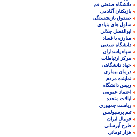
انشگاه صنعتی قم
ازیکنان آکادمی
ندوق بازنشستگی
لول های بنیادی
بوالفضل جلالی
بارزه با فساد
انشگاه صنعتی
پاه پاسداران
رکز ارتباطات
هاد دانشگاهی
رمان بیماری
ماینده مردم
ییس دانشگاه
عتماد عمومی
یالات متحده
یاست جمهوری
یم پرسپولیس
وتبال ایران
رح آبرسانی
زار تومانی