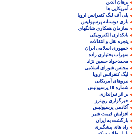
رهان الدین
مریکایی ها
لی آف لیگ کنفرانس اروپا
ازی دوستانه پرسپولیس
ازمان همکاری شانگهای
انکداری الکترونیکی
نجره نقل و انتقالات
مهوری اسلامی ایران
هراب بختیاری زاده
حمدجواد حسین نژاد
جلس شورای اسلامی
یگ کنفرانس اروپا
یروهای آمریکایی
اره 10 پرسپولیس
ر اثر تیراندازی
برگزاری رویترز
کادمی پرسپولیس
فزایش قیمت شیر
ازگشت به ایران
اه های پیشگیری
ازار طلا و سکه