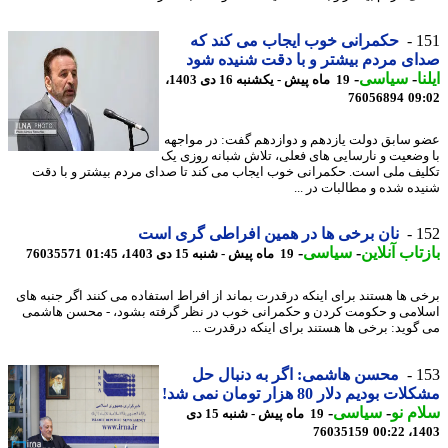
1
حکمرانی خوب ایجاب می کند که
ی مردم بیشتر و با دقت شنیده شود
ا
-
سیاسی
-
19 ماه پیش - یکشنبه 16 دی 1403،
76056894
09
 سابق دولت یازدهم و دوازدهم گفت: در مواجهه
وضعیت و نارسایی های فعلی، تلاش شبانه روزی یک
یف ملی است. حکمرانی خوب ایجاب می کند تا صدای مردم بیشتر و با دقت
ده شده و مطالبات در ...
1
نان برخی ها در همین افراطی گری است
تاب آنلاین
-
سیاسی
-
19 ماه پیش - شنبه 15 دی 1403، 01:45
76035571
ی ها هستند برای اینکه درقدرت بماند از افراط استفاده می کنند اگر جنبه های
امی و حکومت کردن و حکمرانی خوب در نظر گرفته بشود، - محسن هاشمی
گوید: برخی ها هستند برای اینکه درقدرت ...
1
محسن هاشمی: اگر به دنبال حل
ت بودیم دلار 80 هزار تومان نمی شد!
م نو
-
سیاسی
-
19 ماه پیش - شنبه 15 دی
76035159
1403