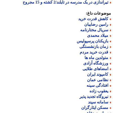
راندازی در یک مدرسه در تایلند/2 کشته و 15 مجروح
ضوعات داغ:
اهش قدرت خرید
امین رضاییان
ریال مختارنامه
یلاد محمدی
ازیکنان پرسپولیس
مان بازنشستگی
درت خرید مردم
تولدین ماه ها
رزشگاه آزادی
مضاهای طلایی
امپوند ایران
ظامی عمان
فتادگی سینه
عقوب زاده
یروگاه تجدید پذیر
امانه سپند
سکن ایثارگران