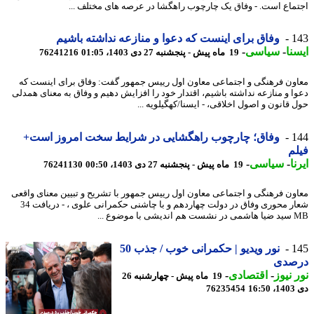
ماع است. - وفاق یک چارچوب راهگشا در عرصه های مختلف ...
1
وفاق برای اینست که دعوا و منازعه نداشته باشیم
نا
-
سیاسی
-
19 ماه پیش - پنجشنبه 27 دی 1403، 01:05
76241216
ون فرهنگی و اجتماعی معاون اول رییس جمهور گفت: وفاق برای اینست که
ا و منازعه نداشته باشیم، اقتدار خود را افزایش دهیم و وفاق به معنای همدلی
 قانون و اصول اخلاقی، - ایسنا/کهگیلویه ...
1
وفاق؛ چارچوب راهگشایی در شرایط سخت امروز است+
م
ا
-
سیاسی
-
19 ماه پیش - پنجشنبه 27 دی 1403، 00:50
76241130
ون فرهنگی و اجتماعی معاون اول رییس جمهور با تشریح و تبیین معنای واقعی
شعار محوری وفاق در دولت چهاردهم و با چاشنی حکمرانی علوی ، - دریافت 34
ا موضوع ...
1
نور ویدیو | حکمرانی خوب / جذب 50
صدی
 نیوز
-
اقتصادی
-
19 ماه پیش - چهارشنبه 26
16
76235454