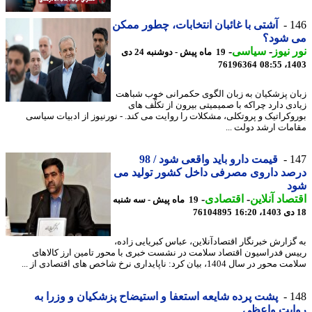
1
آشتی با غائبان انتخابات، چطور ممکن
 شود؟
 نیوز
-
سیاسی
-
19 ماه پیش - دوشنبه 24 دی
76196364
1403
ن پزشکیان به زبان الگوی حکمرانی خوب شباهت
دی دارد چراکه با صمیمیتی بیرون از تکلّف های
وکراتیک و پروتکلی، مشکلات را روایت می کند. - نورنیوز از ادبیات سیاسی
مات ارشد دولت ...
1
قیمت دارو باید واقعی شود / 98
د داروی مصرفی داخل کشور تولید می
د
صاد آنلاین
-
اقتصادی
-
19 ماه پیش - سه شنبه
76104895
گزارش خبرنگار اقتصادآنلاین، عباس کبریایی زاده،
س فدراسیون اقتصاد سلامت در نشست خبری با محور تامین ارز کالاهای
 در سال 1404، بیان کرد: ناپایداری نرخ شاخص های اقتصادی از ...
1
پشت پرده شایعه استعفا و استیضاح پزشکیان و وزرا به
ایت واعظی