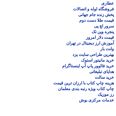
اری
شگاه لوله و اتصالات
 زنده جام جهانی
مت طلا دست دوم
ر اچ پی
ره وین تک
ت دلار امروز
زش ارز دیجیتال در تهران
ت بار
رین طراحی سایت یزد
د مانیتور استوک
د فالوور پاپ آپ اینستاگرام
یای تبلیغاتی
ید سالت
نه چاپ کتاب با ارزان ترین قیمت
 کتاب ویژه رتبه بندی معلمان
موزیک
مات مرکزی بوش