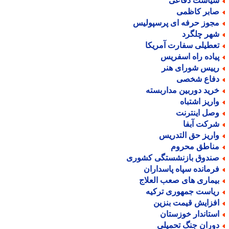
یاست دفاعی
ابر کاظمی
جوز حرفه ای پرسپولیس
هر چلگرد
عطیلی سفارت آمریکا
یاده راه اسفریس
ییس شورای هنر
فاع شخصی
رید دوربین مداربسته
اریز اشتباه
صل اینترنت
رکت آبفا
اریز حق التدریس
ناطق محروم
ندوق بازنشستگی کشوری
رمانده سپاه پاسداران
یماری های صعب العلاج
یاست جمهوری ترکیه
فزایش قیمت بنزین
ستاندار خوزستان
وران جنگ تحمیلی