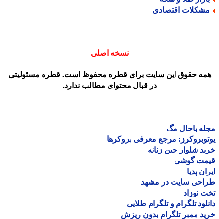
شکلات اقتصادی
نسخه اصلی
مه حقوق این سایت برای قطره محفوظ است. قطره مسئولیتی
در قبال محتوای مطالب ندارد.
ه باحال مگ
وبروکرز: مرجع معرفی بروکرها
د شلوار جین زنانه
مت گوشی
ان پدیا
احی سایت در مشهد
 نوزاد
لود تلگرام و تلگرام طلایی
د ممبر تلگرام بدون ریزش