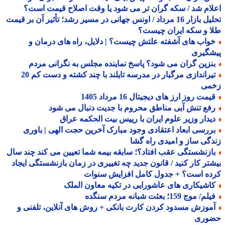
ام شد / سکه گران تر می شود یا وقت اصلاح قیمت است؟
تحلیل بازار 16 مرداد / اونس جهانی در مسیر رشد؛ تأثیر آن بر قیمت
 و سکه ایران چیست؟
واب های آشفته علتش چیست؟ | دلایل، راه های درمان و
شگیری
نزین گران می شود؟ پاسخ نماینده مجلس به نگرانی مردم
تیراندازی مرگبار در مدرسه تایلند با چند کشته و دست کم 20
می
مت روز ارز های دیجیتال 16 مرداد 1405
فع تنش آبی مناطق محروم با جدیت دنبال می شود
یدار وزیر علوم ایران با رییس بیت الحکمه عراق
ررسی ابعاد اعتقادی وجود مبارک آخرین حجت الهی | باوری
گی ساز و امیدی راه گشا
ازنشستگی عقب افتاد؟؛ سابقه بیمه شما تعیین می کند چند سال
تر کار کنید / قانون جدید چه تغییری در زمان بازنشستگی ایجاد
ده است؟ + جدول کامل افزایش سنوات
اشیکاری های عاشورایی در تکیه معاون الملک
م/ موج 159؛ بعثت شبانه مردم سنگده
موزش مسدود کردن کارت بانکی + روش های آنلاین، تلفنی و
وری