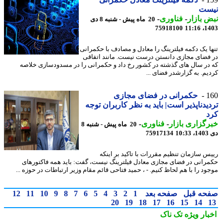
ست
 بازار
-
فناوری
-
20 ماه پیش - شنبه 8 دی
75918100
1403
ا یک دکمه فیلترینگ را معادل و مصادف با حکمرانی
فضای مجازی دانستن درست نیست. مانند اتفاقی
در سال های گذشته در کشور رخ داد و حکمرانی را در مسدودسازی خلاصه
یم. به گزارشدر فضای ...
1
حکمرانی در فضای مجازی
یدناپذیر است| باید به نظر کاربران توجه
د
گزاری بازار
-
فناوری
-
20 ماه پیش - شنبه 8
10
75917134
س سازمان تنظیم مقررات با تاکید بر اینکه
رانی در فضای مجازی معادل فیلترینگ نیست، گفت: باید همه فاکتورهای
ود را با هم لحاظ کنیم. - ، حمید فتاحی قائم مقام وزیر ارتباطات در حوزه ...
حه قبل
صفحه بعد
1
2
3
4
5
6
7
8
9
10
11
12
20
19
18
17
16
15
14
بار ویژه
تک ناک