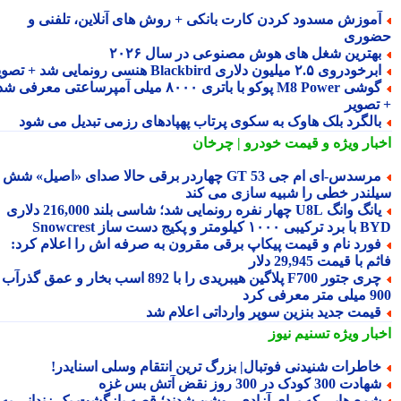
موزش مسدود کردن کارت بانکی + روش های آنلاین، تلفنی و
وری
هترین شغل های هوش مصنوعی در سال ۲۰۲۶
رخودروی ۲.۵ میلیون دلاری Blackbird هنسی رونمایی شد + تصویر
گوشی M8 Power پوکو با باتری ۸۰۰۰ میلی آمپرساعتی معرفی شد
تصویر
الگرد بلک هاوک به سکوی پرتاب پهپادهای رزمی تبدیل می شود
بار ویژه
و قیمت خودرو | چرخان
مرسدس‑ای ام جی GT 53 چهاردر برقی حالا صدای «اصیل» شش
لندر خطی را شبیه سازی می کند
یانگ وانگ U8L چهار نفره رونمایی شد؛ شاسی بلند 216,000 دلاری
۱ کیلومتر و پکیج دست ساز Snowcrest
ورد نام و قیمت پیکاپ برقی مقرون به صرفه اش را اعلام کرد:
 با قیمت 29,945 دلار
چری جتور F700 پلاگین هیبریدی را با 892 اسب بخار و عمق گذرآب
 معرفی کرد
یمت جدید بنزین سوپر وارداتی اعلام شد
بار ویژه
تسنیم نیوز
اطرات شنیدنی فوتبال| بزرگ ترین انتقام وسلی اسنایدر!
ادت 300 کودک در 300 روز نقض آتش بس غزه
مع هایی که برای آزادی روشن شدند؛ قصه بازگشت یک زندانی به