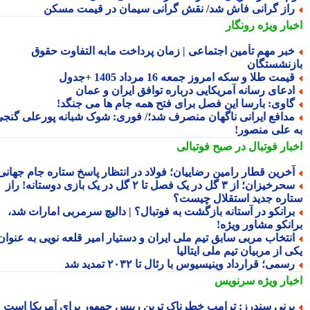
از گرانی فاش شد/ نقش گرانی سیمان در قیمت مسکن
بار ویژه
رونگار
بر مهم تأمین اجتماعی | زمان پرداخت مابه التفاوت حقوق
زنشستگان
یمت طلا و سکه امروز جمعه 16 مرداد 1405 +جدول
دعای رسانه آمریکایی درباره توافق ایران و عمان
اوی: بارسا این فصل برای فتح همه جام ها می جنگد!
دافع ایرانی ناگهان منصرف شد؛/ فوری: شوک شبانه پورعلی گنجی
 علی منصور!
بار فوتبال در صبح فوتبالی
خرین قطار رامین رضاییان؛ فولاد در انتظار پاسخ ستاره جام جهانی
سحرخیزان؛ از ۳ گل در یک فصل تا ۲ گل در یک بازی دوستانه! راز
اره جدید استقلال چیست؟
رانکو در آستانه بازگشت به فوتبال؟ | دالیچ سرمربی امارات شد،
انکو مشاور ویژه!
نتخاب مربی سابق تیم ملی ایران و دستیار امیر قلعه نویی به عنوان
 از مربیان تیم ملی ایتالیا
سمی؛ قرارداد وینیسیوس با رئال تا ۲۰۳۲ تمدید شد
بار ویژه
سرنویس
رنی سندرز: ترامپ خطرناک ترین رییس جمهور برای آمریکا است