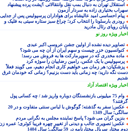
ستقلال تهران به دنبال بمب نقل وانتقالاتی ؟پشت پرده پیشنهاد
راب بختیاری زاده به سردار آزمون
یام احساسی امید عالیشاه برای هواداران پرسپولیس پس از جدایی
ودری بارسلونا را انتخاب کرد؛ چراغ سبز ستاره سیتی به فلیک و
یان رویای رئال مادرید
بار ویژه
روز نو
صاویر دیده نشده از اولین جشن عروسی اکبر عبدی
نوانسیون خزر چیست و سهم ایران از آن چه می شود؟
اده مخدری که در سوپرمارکت ها به فروش می رسد!
رسپولیس با یک عکس، رامین رضاییان را سوژه کرد
زشکیان: هر زمان می خواهیم کاری انجام دهیم، می گویند فعلاً
ت نگه دارید/ چه زمانی باید دست بزنیم؟ زمانی که خودمان غرق
یم
بار ویژه
اقتصاد آزاد
وام 75 میلیونی بازنشستگان دوباره واریز شد / چه کسانی پول
فتند؟
عکس| سفر به گذشته؛ گوگوش با لباس سنتی متفاوت و در 20
گی؛ سال 1349
نزین گران می شود؟ پاسخ نماینده مجلس به نگرانی مردم
کس| تصویری جالب و دیدنی از تغییر چهره فریبا کوثری؛ عمره زن
 مختار سریال مختارنامه در 59 سالگی؛ سال 1404