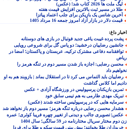
یگ ملت ها 2026 کتاب شد! (عکس)
لا در مسیر ثبت بالاترین افزایش قیمت هفته
خرین شانس یک بازیکن برای جلب اعتماد پیاتزا
یمت دلار در بازار آزاد امروز جمعه 16 مرداد 1405
ار داغ:
شت پرده غیبت یاغی جدید فوتبال در بازی های دوستانه
انشین رضاییان درخشید؛ دو پاس گل برای شروعی رویایی
وافقنامه دفاعی مشترک ترکیه، عربستان و پاکستان؛ امضا در
اض
حسن رضایی: اجازه باز شدن مسیر دوم در تنگه هرمز را
اهیم داد
ضاییان باید التماس می کرد تا در استقلال بماند | بازوبند هم به او
یم اما کلاس گذاشت
مرین بازیکنان پرسپولیس در ورزشگاه آزادی + عکس
بریک مهدی طارمی به هم تیمی سابق خود
رمایه هایی که در پرسپولیس ساخته شدند (عکس)
شدار محسن رضایی درباره تنگه هرمز؛ مسیر دوم باز نخواهد شد
کس| تصویری جالب و دیدنی از تغییر چهره فریبا کوثری؛ عمره
وم مختار سریال مختارنامه در 59 سالگی؛ سال 1404
ریداران طلا بخوانند؛ پیش بینی قیمت سکه و طلا برای فردا