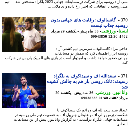
ملی آزاد روسیه برای شرکت در مسابقات جهانی 2023 بلگراد مشخص شد. - ، تیم
روسیه با اتفاقاتی که اخیراً رخ داده و تعاملاتی ...
3
گاتسالوف: رقابت های جهانی بدون
سیه جذاب نیست
نا
-
ورزشی
-
36 ماه پیش - یکشنبه 29 مرداد
69043850
1402
ی مراد گاتسالوف، سرمربی تیم کشتی آزاد
یه ابراز اطمینان کرد که تیمش در مسابقات
نی حضور خواهد داشت و امیدوار است در بازی های المپیک پاریس نیز شرکت
 -
3
سعدالله اف و سیداکوف به بلگراد
دند؛ تانک روسی باز هم به چالش کشیده
ا نیوز
-
ورزشی
-
36 ماه پیش - یکشنبه 29
1، 01:40
69038235
الرشید سعدالله اف و زائوربک سیداکوف با
ت تِرمن والی اف و علیخان جبرییل اف به عضویت تیم ملی روسیه در
بقات جهانی بلگراد درآمدند. - به گزارش وانانیوز، پیش از این مسابقات
ابی ...