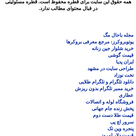
مه حقوق این سایت برای قطره محفوظ است. قطره مسئولیتی
در قبال محتوای مطالب ندارد.
ه باحال مگ
وبروکرز: مرجع معرفی بروکرها
د شلوار جین زنانه
مت گوشی
ان پدیا
احی سایت در مشهد
 نوزاد
لود تلگرام و تلگرام طلایی
د ممبر تلگرام بدون ریزش
اری
شگاه لوله و اتصالات
 زنده جام جهانی
مت طلا دست دوم
ر اچ پی
ره وین تک
ت دلار امروز