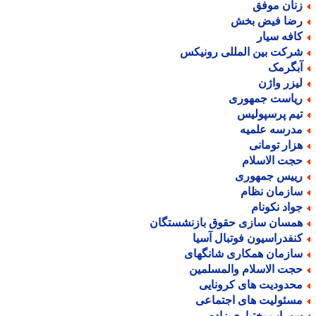
نان موفق
ضا فیض بخش
افه سیار
رکت بین المللی رونیکس
بگرمک
یزر واژن
یاست جمهوری
یم پرسپولیس
درسه علمیه
زار تومانی
جت الاسلام
ییس جمهوری
ازمان نظام
واد نکونام
مسان سازی حقوق بازنشستگان
نفدراسیون فوتبال آسیا
ازمان همکاری شانگهای
جت الاسلام والمسلمین
حدودیت های کرونایی
سئولیت های اجتماعی
هراب بختیاری زاده