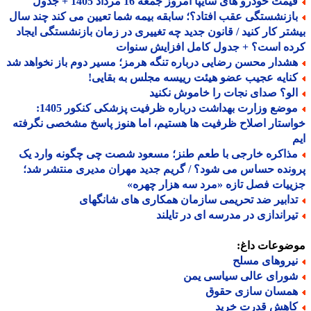
مت خودرو های سایپا امروز جمعه 16 مرداد 1405 + جدول
ازنشستگی عقب افتاد؟؛ سابقه بیمه شما تعیین می کند چند سال
تر کار کنید / قانون جدید چه تغییری در زمان بازنشستگی ایجاد
ده است؟ + جدول کامل افزایش سنوات
شدار محسن رضایی درباره تنگه هرمز؛ مسیر دوم باز نخواهد شد
نایه عجیب عضو هیئت رییسه مجلس به بقایی!
لو؟ صدای نجات را خاموش نکنید
موضع وزارت بهداشت درباره ظرفیت پزشکی کنکور 1405:
ستار اصلاح ظرفیت ها هستیم، اما هنوز پاسخ مشخصی نگرفته
ذاکره خارجی با طعم طنز؛ مسعود شصت چی چگونه وارد یک
نده حساس می شود؟ / گریم جدید مهران مدیری منتشر شد؛
یات فصل تازه «مرد سه هزار چهره»
دابیر ضد تحریمی سازمان همکاری های شانگهای
یراندازی در مدرسه ای در تایلند
ضوعات داغ:
یروهای مسلح
ورای عالی سیاسی یمن
مسان سازی حقوق
اهش قدرت خرید