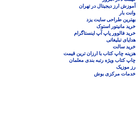
زش ارز دیجیتال در تهران
ت بار
رین طراحی سایت یزد
د مانیتور استوک
د فالوور پاپ آپ اینستاگرام
یای تبلیغاتی
ید سالت
نه چاپ کتاب با ارزان ترین قیمت
 کتاب ویژه رتبه بندی معلمان
موزیک
مات مرکزی بوش