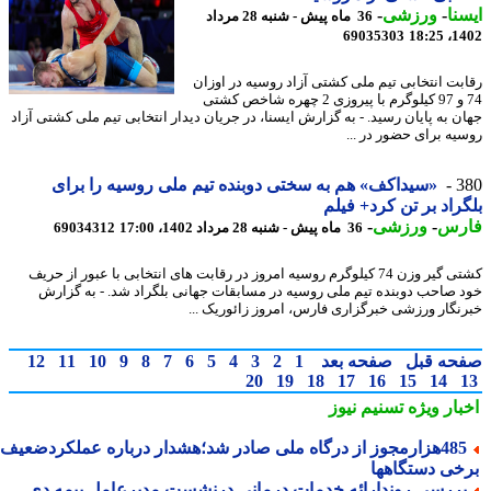
نا
-
ورزشی
-
36 ماه پیش - شنبه 28 مرداد
69035303
1402
بت انتخابی تیم ملی کشتی آزاد روسیه در اوزان
74 و 97 کیلوگرم با پیروزی 2 چهره شاخص کشتی
ن به پایان رسید. - به گزارش ایسنا، در جریان دیدار انتخابی تیم ملی کشتی آزاد
یه برای حضور در ...
3
«سیداکف» هم به سختی دوبنده تیم ملی روسیه را برای
راد بر تن کرد+ فیلم
رس
-
ورزشی
-
36 ماه پیش - شنبه 28 مرداد 1402، 17:00
69034312
کشتی گیر وزن 74 کیلوگرم روسیه امروز در رقابت های انتخابی با عبور از حریف
 صاحب دوبنده تیم ملی روسیه در مسابقات جهانی بلگراد شد. - به گزارش
نگار ورزشی خبرگزاری فارس، امروز زائوریک ...
حه قبل
صفحه بعد
1
2
3
4
5
6
7
8
9
10
11
12
20
19
18
17
16
15
14
بار ویژه
تسنیم نیوز
485هزارمجوز از درگاه ملی صادر شد؛هشدار درباره عملکردضعیف
خی دستگاهها
ررسی روندارائه خدمات درمانی درنشست مدیرعامل بیمه دی