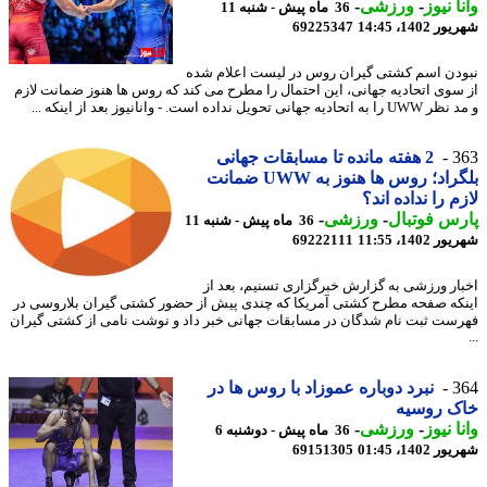
ا نیوز
-
ورزشی
-
36 ماه پیش - شنبه 11
1402، 14:45
69225347
دن اسم کشتی گیران روس در لیست اعلام شده
سوی اتحادیه جهانی، این احتمال را مطرح می کند که روس ها هنوز ضمانت لازم
ه جهانی تحویل نداده است. - وانانیوز بعد از اینکه ...
3
2 هفته مانده تا مسابقات جهانی
بلگراد؛ روس ها هنوز به UWW ضمانت
م را نداده اند؟
س فوتبال
-
ورزشی
-
36 ماه پیش - شنبه 11
1402، 11:55
69222111
ار ورزشی به گزارش خبرگزاری تسنیم، بعد از
که صفحه مطرح کشتی آمریکا که چندی پیش از حضور کشتی گیران بلاروسی در
ست ثبت نام شدگان در مسابقات جهانی خبر داد و نوشت نامی از کشتی گیران
3
نبرد دوباره عموزاد با روس ها در
ک روسیه
ا نیوز
-
ورزشی
-
36 ماه پیش - دوشنبه 6
1402، 01:45
69151305