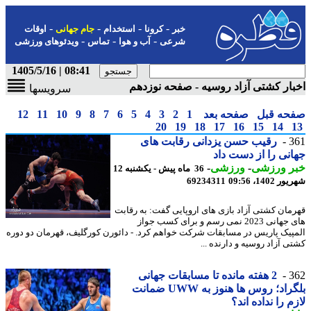
-
-
-
-
خبر
کرونا
استخدام
جام جهانی
اوقات
-
-
-
شرعی
آب و هوا
تماس
ویدئوهای ورزشی
08:41 | 1405/5/16
ار کشتی آزاد روسیه - صفحه نوزدهم
سرویسها
حه قبل
صفحه بعد
1
2
3
4
5
6
7
8
9
10
11
12
20
19
18
17
16
15
14
3
رقیب حسن یزدانی رقابت های
نی را از دست داد
ر ورزشی
-
ورزشی
-
36 ماه پیش - یکشنبه 12
1402، 09:56
69234311
مان کشتی آزاد بازی های اروپایی گفت: به رقابت
های جهانی 2023 نمی رسم و برای کسب جواز
پیک پاریس در مسابقات شرکت خواهم کرد. - دائورن کورگلیف، قهرمان دو دوره
ی آزاد روسیه و دارنده ...
3
2 هفته مانده تا مسابقات جهانی
بلگراد؛ روس ها هنوز به UWW ضمانت
م را نداده اند؟