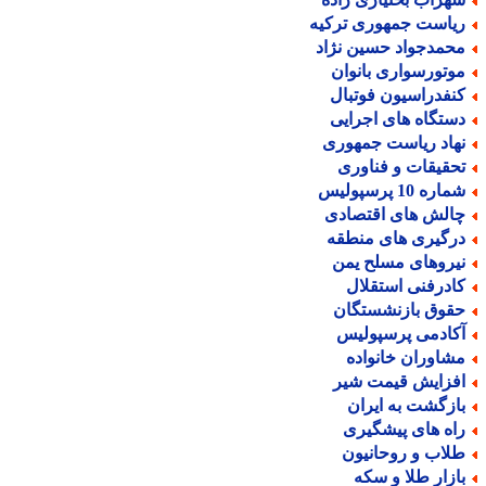
یاست جمهوری ترکیه
حمدجواد حسین نژاد
وتورسواری بانوان
نفدراسیون فوتبال
ستگاه های اجرایی
هاد ریاست جمهوری
حقیقات و فناوری
اره 10 پرسپولیس
الش های اقتصادی
رگیری های منطقه
یروهای مسلح یمن
ادرفنی استقلال
قوق بازنشستگان
کادمی پرسپولیس
شاوران خانواده
فزایش قیمت شیر
ازگشت به ایران
اه های پیشگیری
لاب و روحانیون
ازار طلا و سکه