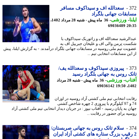
3
سعدالله اف و سیداکوف مسافر
بقات جهانی بلگراد
ا
-
ورزشی
-
36 ماه پیش - شنبه 28 مرداد 1402،
69036489
20
الرشید سعدالله اف و زائوربک سیداکوف با
ت تِرمن والی اف و علیخان جبرییل اف به
یت تیم ملی روسیه در مسابقات جهانی بلگراد درآمدند. - به گزارش ایلنا، پیش
ین مسابقات انتخابی تیم ...
3
پیروزی سیداکوف و سعدالله یف/
ک روس به جهانی بلگراد رسید
اب
-
ورزشی
-
36 ماه پیش - شنبه 28 مرداد
69036142
1402
بت انتخابی تیم ملی کشتی آزاد روسیه در اوزان
74 و 97 کیلوگرم با پیروزی 2 چهره شاخص کشتی
ن به پایان رسید. - آفتاب نیوز : در جریان دیدار انتخابی تیم ملی کشتی آزاد
یه برای حضور در رقابت ...
3
سلام تانک روس به جهانی صربستان/
رقیب بزرگ ستاره های کشتی آزاد ایران