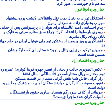
 هم نام خوزستانی عبور کرد
بار ویژه
ایونا نیوز
ستقلال تهران به دنبال بمب نقل وانتقالاتی ؟پشت پرده پیشنهاد
راب بختیاری زاده به سردار آزمون
یام احساسی امید عالیشاه برای هواداران پرسپولیس پس از جدایی
ودری بارسلونا را انتخاب کرد؛ چراغ سبز ستاره سیتی به فلیک و
یان رویای رئال مادرید
فشاگری پرویز برومند از رختکن تیم ملی فوتبال ایران در جام جهانی
مورینیو ترکیب رؤیایی رئال را چید؛ 6 ستاره ای که جایگاهشان
مین شده است
بار ویژه
اقتصاد آزاد
کس| تصویری جالب و دیدنی از تغییر چهره فریبا کوثری؛ عمره زن
 مختار سریال مختارنامه در 59 سالگی؛ سال 1404
از گرانی فاش شد/ نقش گرانی سیمان در قیمت مسکن
قویت معیشت کارگران و بازنشستگان اولویت مشترک مجلس و
لت است
زییاتی از کلاف سردرگم همسان سازی حقوق بازنشستگان
بنیات گران شد؛ ماجرا چیست؟
بار ویژه
سرنویس