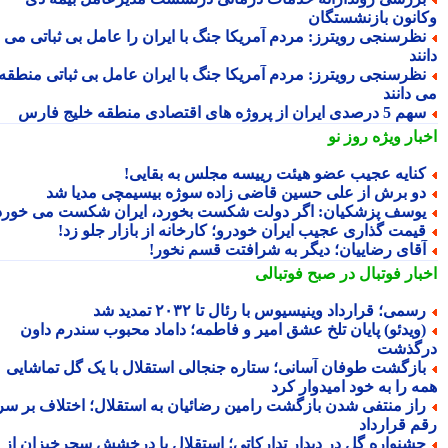
انون بازنشستگان
ظرسنجی رویترز: مردم آمریکا جنگ با ایران را عامل بی ثباتی می
ند
ظرسنجی رویترز: مردم آمریکا جنگ با ایران عامل بی ثباتی منطقه
 دانند
5 درصدی ایران از پروژه های اقتصادی منطقه خلیج فارس
بار ویژه
روز نو
نایه عجیب عضو هیئت رییسه مجلس به بقایی!
و برش از علی حسین قاضی زاده سوژه بیسیمچی مدیا شد
وسف پزشکیان: اگر دولت شکست بخورد، ایران شکست می خورد
یمت گذاری عجیب ایران خودرو؛ کارخانه از بازار جلو زد!
قای رضاییان؛ دیگر به شرافتت قسم نخور!
بار فوتبال در صبح فوتبالی
سمی؛ قرارداد وینیسیوس با رئال تا ۲۰۳۲ تمدید شد
ویدئو) پایان تلخ عشق امیر و فاطمه؛ داماد محبوب سندرم داون
گذشت
ازگشت طوفان آسانی؛ ستاره جنجالی استقلال با یک گل تماشایی
ه را به خود امیدوار کرد
از منتفی شدن بازگشت رامین رضائیان به استقلال؛ اختلاف بر سر
م قرارداد
شنواره گل در دیدار تدارکاتی؛ استقلال با درخشش سحرخیزان از