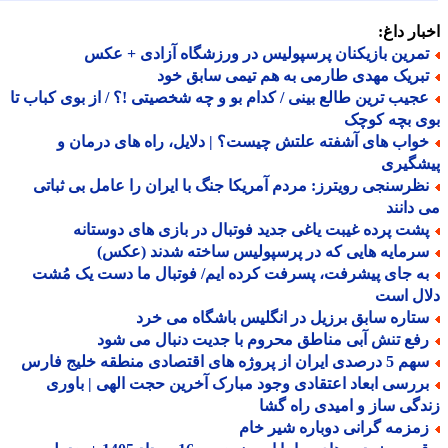
ار داغ:
مرین بازیکنان پرسپولیس در ورزشگاه آزادی + عکس
بریک مهدی طارمی به هم تیمی سابق خود
جیب ترین طالع بینی / کدام بو و چه شخصیتی !؟ / از بوی کباب تا
ی بچه کوچک
واب های آشفته علتش چیست؟ | دلایل، راه های درمان و
شگیری
ظرسنجی رویترز: مردم آمریکا جنگ با ایران را عامل بی ثباتی
دانند
شت پرده غیبت یاغی جدید فوتبال در بازی های دوستانه
رمایه هایی که در پرسپولیس ساخته شدند (عکس)
ه جای پیشرفت، پسرفت کرده ایم/ فوتبال ما دست یک مُشت
ال است
تاره سابق برزیل در انگلیس باشگاه می خرد
فع تنش آبی مناطق محروم با جدیت دنبال می شود
صدی ایران از پروژه های اقتصادی منطقه خلیج فارس
ررسی ابعاد اعتقادی وجود مبارک آخرین حجت الهی | باوری
گی ساز و امیدی راه گشا
مزمه گرانی دوباره شیر خام