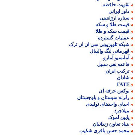
قویت حافظه
اور ایرانی
تاره آرژانتینی
یمت طلا و سکه
یمت سکه و طلا
ملیات گسترده
بکه تلویزیونی سی ان ان ترک
هرمانی لیگ والیبال
مانسیو آمارو
اعده نفی سبیل
رکیب ایران
ادان
FAT
وکس حرفه ای
لزله سیستان و بلوچستان
حیای واحدهای تولیدی
یلاجرد
ایین لموک
نیاد تعاون زندانیان
حمد حسن باقری شکیب