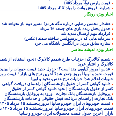
یمت پارس نوآ، مرداد 1405
رایط فروش وانت زامیاد EX، مرداد 1405
بار ویژه
رونگار
شدار محسن رضایی درباره تنگه هرمز؛ مسیر دوم باز نخواهد شد
دول پخش زنده بازی های جمعه 16 مرداد
رارداد مهم آرسنال تمدید شد
رمایه هایی که در پرسپولیس ساخته شدند (عکس)
تاره سابق برزیل در انگلیس باشگاه می خرد
بار ویژه
اندیشه معاصر
میم کالابرگ | جزئیات طرح شمیم کالابرگ | نحوه استفاده از شمیم
لابرگ و اعتبار خرید
دس امروز کیلویی چند است؟؛ جدول جدید قیمت حبوبات را ببینید /
مت نخود و لوبیا امروز چقدر شد؟ آخرین نرخ های بازار / قیمت روز
وبات اعلام شد؛ جزئیات نرخ عدس، نخود و لوبیا
انلود گواهی کسر از حقوق بازنشستگان | راهنمای دریافت گواهی
ر از حقوق بازنشستگان | نحوه دانلود گواهی کسر از حقوق
روفایل بازنشستگان بانک تجارت | ورود به پروفایل بازنشستگان
نک تجارت | راهنمای دریافت فیش حقوقی و خدمات بازنشستگان
قیمت خودروهای ایران خودرو سایپا امروز پنجشنبه ۱۵ مرداد ۱۴۰۵ |
قیمت خودروهای ایران خودرو سایپا امروز پنجشنبه ۱۵ مرداد ۱۴۰۵ در
زار | آخرین جدول قیمت محصولات ایران خودرو و سایپا