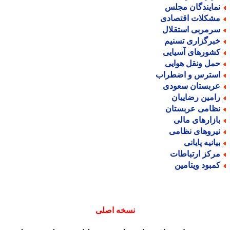
مایندگان مجلس
شکلات اقتصادی
رمربی استقلال
برگزاری تسنیم
شورهای آسیایی
مل ونقل هوایی
سترس و اضطراب
ربستان سعودی
امین رضاییان
ظامی عربستان
ازارهای مالی
یروهای نظامی
یانیه پایانی
رکز ارتباطات
مبود ویتامین
نسخه اصلی