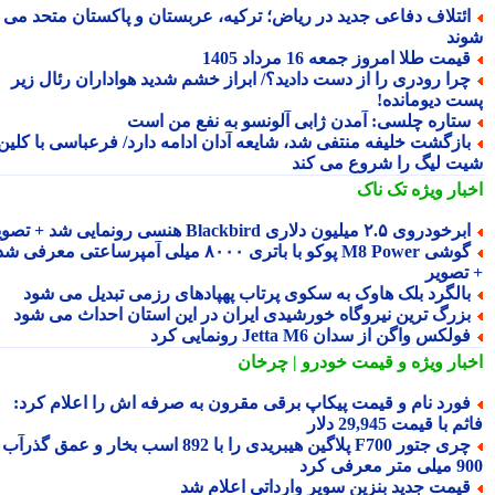
ئتلاف دفاعی جدید در ریاض؛ ترکیه، عربستان و پاکستان متحد می
ند
یمت طلا امروز جمعه 16 مرداد 1405
را رودری را از دست دادید؟/ ابراز خشم شدید هواداران رئال زیر
ت دیومانده!
تاره چلسی: آمدن ژابی آلونسو به نفع من است
ازگشت خلیفه منتفی شد، شایعه آدان ادامه دارد/ فرعباسی با کلین
ت لیگ را شروع می کند
بار ویژه
تک ناک
رخودروی ۲.۵ میلیون دلاری Blackbird هنسی رونمایی شد + تصویر
گوشی M8 Power پوکو با باتری ۸۰۰۰ میلی آمپرساعتی معرفی شد
تصویر
الگرد بلک هاوک به سکوی پرتاب پهپادهای رزمی تبدیل می شود
زرگ ترین نیروگاه خورشیدی ایران در این استان احداث می شود
ولکس واگن از سدان Jetta M6 رونمایی کرد
بار ویژه
و قیمت خودرو | چرخان
ورد نام و قیمت پیکاپ برقی مقرون به صرفه اش را اعلام کرد:
 با قیمت 29,945 دلار
چری جتور F700 پلاگین هیبریدی را با 892 اسب بخار و عمق گذرآب
 معرفی کرد
یمت جدید بنزین سوپر وارداتی اعلام شد