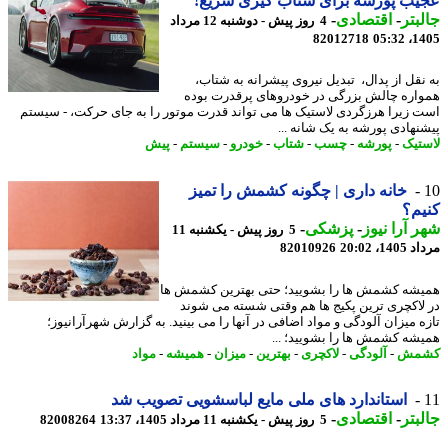
ب پورشه برای شتاب گیری سریع!
بتر
-
اقتصادی
-
4 روز پیش - دوشنبه 12 مرداد
82012718
1405
نقل از پدال، تبدیل نیروی پیشرانه به شتاب،
اره چالش بزرگی در خودروهای پرقدرت بوده
 زیرا هرزگردی لاستیک ها می تواند قدرت موتور را به جای حرکت، - سیستم
نهادی پورشه به یک شانه ...
تیک
-
پورشه
-
چسب
-
شتاب
-
خودرو
-
سیستم
-
پیش
خانه داری | چگونه کشمش را تمیز
م؟
 آرا نیوز
-
پزشکی
-
5 روز پیش - یکشنبه 11
1، 20:02
82010926
شه کشمش ها را بشویید؛ حتی بهترین کشمش ها
لاکچری ترین پکیج ها هم وقتی شسته می شوند
ه میزان آلودگی و مواد اضافی در آنها را می بینید. به گزارش شهرآرانیوز؛
شه کشمش ها را بشویید؛ ...
مش
-
آلودگی
-
لاکچری
-
بهترین
-
میزان
-
همیشه
-
مواد
استاندارد های ملی مایع لباسشویی تصویب شد
بتر
-
اقتصادی
-
5 روز پیش - یکشنبه 11 مرداد 1405، 13:37
82008264