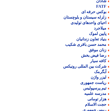
ادان
FAT
وکس حرفه ای
لزله سیستان و بلوچستان
حیای واحدهای تولیدی
یلاجرد
ایین لموک
نیاد تعاون زندانیان
حمد حسن باقری شکیب
نان موفق
ضا فیض بخش
افه سیار
رکت بین المللی رونیکس
بگرمک
یزر واژن
یاست جمهوری
یم پرسپولیس
درسه علمیه
زار تومانی
جت الاسلام
ییس جمهوری