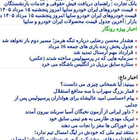
نک تجارت | راهنمای دریافت فیش حقوقی و خدمات بازنشستگان
قیمت خودروهای ایران خودرو سایپا امروز پنجشنبه ۱۵ مرداد ۱۴۰۵ |
قیمت خودروهای ایران خودرو سایپا امروز پنجشنبه ۱۵ مرداد ۱۴۰۵ در
زار | آخرین جدول قیمت محصولات ایران خودرو و سایپا
بار ویژه
رونگار
شدار محسن رضایی درباره تنگه هرمز؛ مسیر دوم باز نخواهد شد
دول پخش زنده بازی های جمعه 16 مرداد
رارداد مهم آرسنال تمدید شد
رمایه هایی که در پرسپولیس ساخته شدند (عکس)
تاره سابق برزیل در انگلیس باشگاه می خرد
ار داغ:
بینید| آیا شمخانی چیزی می دانست؟
مار بزرگ سهراب با سه مدافع استقلال
یام احساسی امید عالیشاه برای هواداران پرسپولیس پس از
یی
 سربلند بیرون آمدند
بریک مهدی طارمی به هم تیمی سابق خود
ین خوراکی ها مغز را نجات می دهند
نتقد تیم ملی که خودش در لیگ امسال تیم ندارد!
وافقنامه دفاعی مشترک ترکیه، عربستان و پاکستان؛ امضا در