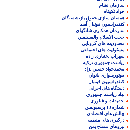
ازمان نظام
واد نکونام
مسان سازی حقوق بازنشستگان
نفدراسیون فوتبال آسیا
ازمان همکاری شانگهای
جت الاسلام والمسلمین
حدودیت های کرونایی
سئولیت های اجتماعی
هراب بختیاری زاده
یاست جمهوری ترکیه
حمدجواد حسین نژاد
وتورسواری بانوان
نفدراسیون فوتبال
ستگاه های اجرایی
هاد ریاست جمهوری
حقیقات و فناوری
اره 10 پرسپولیس
الش های اقتصادی
رگیری های منطقه
یروهای مسلح یمن