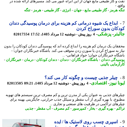
 و گاز طبیعی مایع جهان از این آبراه عبور می کند. مسیرهای ارائه شده در
، -
ه هرمز
-
گاز طبیعی مایع
-
جهان
-
انرژی
-
گاز طبیعی
-
هرمز
-
تنگه
ابداع یک شیوه درمانی کم هزینه برای درمان پوسیدگی دندان
کان بدون سوراخ کردن
بتر
-
پزشکی
-
4 روز پیش - دوشنبه 12 مرداد 1405، 17:52
82017554
قان یک درمان کم هزینه را ابداع کرده اند که پوسیدگی دندان کودکان را بدون
ز به سوراخ کردن یا سوزن زدن متوقف می کند. باشگاه خبرنگاران جوان؛ -
گاه خبرنگاران جوان؛ جواد فراهانی- ...
یدگی دندان
-
باشگاه خبرنگاران
-
دندان
-
دندان کودکان
-
درمان
-
خبرنگاران
-
آزمایی بالینی
چیلر جذبی چیست و چگونه کار می کند؟
نا نیوز
-
اقتصادی
-
4 روز پیش - دوشنبه 12 مرداد 1405، 09:21
82013505
رهای جذبی به عنوان یکی از مدرن ترین و کم مصرف ترین سیستم های تهویه
وع، با بهره گیری از آب مقطر و سیکل جذب حرارتی، جایگزینی بهینه برای
رهای تراکمی در ظرفیت های صنعتی و تجاری ...
کم
-
بهره گیری
-
بخار
-
کمپرسور
-
کم مصرف
-
آب مقطر
-
جذبی
اسپری چسب روی لاستیک ها / ایده