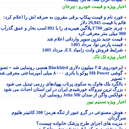
بار ویژه
و قیمت خودرو | چرخان
ورد نام و قیمت پیکاپ برقی مقرون به صرفه اش را اعلام کرد:
 با قیمت 29,945 دلار
چری جتور F700 پلاگین هیبریدی را با 892 اسب بخار و عمق گذرآب
 معرفی کرد
یمت جدید بنزین سوپر وارداتی اعلام شد
یمت پارس نوآ، مرداد 1405
رایط فروش وانت زامیاد EX، مرداد 1405
بار ویژه
تک ناک
رخودروی ۲.۵ میلیون دلاری Blackbird هنسی رونمایی شد + تصویر
گوشی M8 Power پوکو با باتری ۸۰۰۰ میلی آمپرساعتی معرفی شد
تصویر
الگرد بلک هاوک به سکوی پرتاب پهپادهای رزمی تبدیل می شود
زرگ ترین نیروگاه خورشیدی ایران در این استان احداث می شود
ولکس واگن از سدان Jetta M6 رونمایی کرد
بار ویژه
تسنیم نیوز
هوش مصنوعی در گرو عبور از تنگه هرمز؛ 200 کانتینر هلیوم
گردان
زیت های اجرای طرح پزشک خانواده چیست؟
ل نوشته پدری که با فرزند شهیدش وداع کرد