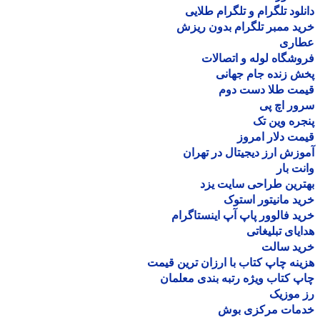
لود تلگرام و تلگرام طلایی
د ممبر تلگرام بدون ریزش
اری
شگاه لوله و اتصالات
 زنده جام جهانی
مت طلا دست دوم
ر اچ پی
ره وین تک
ت دلار امروز
زش ارز دیجیتال در تهران
ت بار
رین طراحی سایت یزد
د مانیتور استوک
د فالوور پاپ آپ اینستاگرام
یای تبلیغاتی
ید سالت
نه چاپ کتاب با ارزان ترین قیمت
 کتاب ویژه رتبه بندی معلمان
موزیک
مات مرکزی بوش