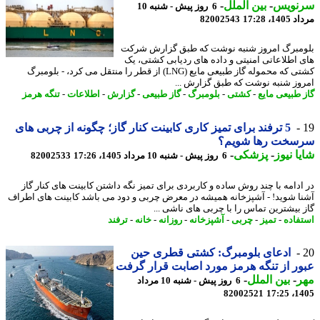
نویس
-
بین الملل
-
6 روز پیش - شنبه 10
1، 17:28
82002543
مبرگ امروز شنبه نوشت که طبق گزارش شرکت
 اطلاعاتی امنیتی و داده های ردیابی کشتی، یک
کشتی که محموله گاز طبیعی مایع (LNG) از قطر را منتقل می کرد، - بلومبرگ
وز شنبه نوشت که طبق گزارش ...
 طبیعی مایع
-
کشتی
-
بلومبرگ
-
گاز طبیعی
-
گزارش
-
اطلاعات
-
تنگه هرمز
5 ترفند برای تمیز کاری کابینت کنار گاز؛ چگونه از چربی های
سخت رها شویم؟
ا نیوز
-
پزشکی
-
6 روز پیش - شنبه 10 مرداد 1405، 17:26
82002533
ادامه با چند روش ساده و کاربردی برای تمیز نگه داشتن کابینت های کنار گاز
ا شوید! - آشپزخانه همیشه در معرض چربی و دود می باشد کابینت های اطراف
 بیشترین تماس را با چربی های ناشی ...
فاده
-
تمیز
-
چربی
-
آشپزخانه
-
روزانه
-
خانه
-
ترفند
ادعای بلومبرگ: کشتی قطری حین
ر از تنگه هرمز مورد اصابت قرار گرفت
ر
-
بین الملل
-
6 روز پیش - شنبه 10 مرداد
82002521
1405