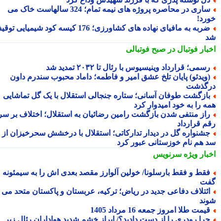
ساری در محاصره پروژه های نیمه تمام؛ 324 سالهاست خاک می
رد!
ضربه به مافیای نهاده های کشاورزی؛ 176 کیسه کود شیمیایی توقیف
بار فوتبال در صبح فوتبالی
سمی؛ قرارداد وینیسیوس با رئال تا ۲۰۳۲ تمدید شد
ویدئو) پایان تلخ عشق امیر و فاطمه؛ داماد محبوب سندرم داون
گذشت
ازگشت طوفان آسانی؛ ستاره جنجالی استقلال با یک گل تماشایی
ه را به خود امیدوار کرد
از منتفی شدن بازگشت رامین رضائیان به استقلال؛ اختلاف بر سر
م قرارداد
شنواره گل در دیدار تدارکاتی؛ استقلال با درخشش سحرخیزان از
 هم نام خوزستانی عبور کرد
بار ویژه
سرنویس
قط و فقط بارسلونا/ خولین آلوارز مقصد بعدی اش را به سیمئونه
ت
ئتلاف دفاعی جدید در ریاض؛ ترکیه، عربستان و پاکستان متحد می
ند
یمت طلا امروز جمعه 16 مرداد 1405
را رودری را از دست دادید؟/ ابراز خشم شدید هواداران رئال زیر