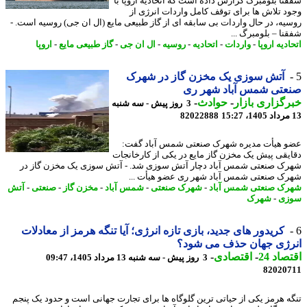
نا بلومبرگ گزارش داده است که اتحادیه اروپا با
د تلاش ها برای توقف کامل واردات انرژی از
یه، در حال واردات بی سابقه ای از گاز طبیعی مایع (ال ان جی) روسیه است. -
نا – بلومبرگ ...
دیه اروپا
-
واردات
-
اتحادیه
-
روسیه
-
ال ان جی
-
گاز طبیعی مایع
-
اروپا
آتش سوزی یک مخزن گاز در شهرک
عتی شمس آباد شهر ری
گزاری بازار
-
حوادث
-
3 روز پیش - سه شنبه
82022888
 هیأت مدیره شهرک صنعتی شمس آباد گفت:
یقی پیش یک مخزن گاز مایع در یکی از کارخانجات
ک صنعتی شمس آباد دچار آتش سوزی شد. - آتش سوزی یک مخزن گاز در
ک صنعتی شمس آباد شهر ری عضو هیأت ...
ک صنعتی شمس آباد
-
شهرک صنعتی
-
شمس آباد
-
مخزن گاز
-
صنعتی
-
آتش
زی
-
شهرک
کریدور های جدید، بازی تازه انرژی؛ آیا تنگه هرمز از معادلات
رژی جهان حذف می شود؟
اد 24
-
اقتصادی
-
3 روز پیش - سه شنبه 13 مرداد 1405، 09:47
82020
ه هرمز یکی از حیاتی ترین گلوگاه ها برای تجارت جهانی است و حدود یک پنجم