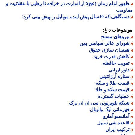
هور امام زمان (عج)؛ از اسارت در خرافه تا رهایی با عقلانیت و
اومت
گاهی که 30سال پیش آینده موبایل را پیش بینی کرد!
ضوعات داغ:
یروهای مسلح
ورای عالی سیاسی یمن
مسان سازی حقوق
اهش قدرت خرید
قویت حافظه
اور ایرانی
تاره آرژانتینی
یمت طلا و سکه
یمت سکه و طلا
ملیات گسترده
بکه تلویزیونی سی ان ان ترک
هرمانی لیگ والیبال
مانسیو آمارو
اعده نفی سبیل
رکیب ایران