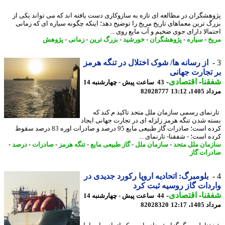
هشگران در مطالعه ای تازه به سازوکاری دست یافته اند که می تواند یکی از
گ ترین معماهای تاریخ مریخ را توضیح دهد؛ اینکه چگونه سیاره ای که زمانی
مالا دارای جوی ضخیم و آب مایع روی ...
خ
-
سیاره
-
پژوهشگران
-
خورشید
-
بزرگ ترین
-
زمانی
-
پژوهش
از رسانه ها/ شوک اختلال در تنگه هرمز
تجارت جهانی
نا
-
اقتصادی
-
43 ساعت پیش - چهارشنبه 14
1، 13:12
82028777
نمای رسمی سازمان ملل متحد تاکید م کند که
ه شدن تنگه هرمز زلزله ای در تجارت جهانی ایجاد
کرده است؛ صادرات گاز طبیعی مایع 95 درصد و صادرات اوره 83 درصد سقوط
ه است؛ - شفقنا- تارنمای ...
مان ملل متحد
-
سازمان ملل
-
گاز طبیعی مایع
-
تنگه هرمز
-
صادرات
-
درصد
-
رات گاز
بلومبرگ: اتحادیه اروپا رکورد جدیدی در
دات گاز روسیه ثبت کرد
نا
-
اقتصادی
-
44 ساعت پیش - چهارشنبه 14
1، 12:17
82028320