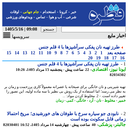
-
-
-
-
خبر
کرونا
استخدام
جام جهانی
اوقات
-
-
-
شرعی
آب و هوا
تماس
ویدئوهای ورزشی
09:08 | 1405/5/16
ار مایع
سرویسها
طرز تهیه نان پفکی سرآشپزها با 4 قلم جنس
حه بعد
1
2
3
4
5
6
7
8
9
10
11
12
13
14
15
20
19
18
17
طرز تهیه نان پفکی سرآشپزها با 4 قلم جنس
نا نیوز
-
اقتصادی
-
22 ساعت پیش - پنجشنبه 15 مرداد 1405، 10:26
82034
ه شیرینی و نان خانگی برای صبحانه یا عصرانه معمولاً کاری پرزحمت و زمان بر
نظر می رسد؛ اما استفاده از یک روش بی نظیر با سه ماده اولیه، این تصور را
اده است. - 2. مخلوط کردن مواد: ...
ر
-
مخلوط
-
نان
-
آرد
-
خانگی
-
کمی
-
زمان
نابودی جو سیاره سرخ با طوفان های خورشیدی؛ مریخ احتمالا
نی قابل سکونت بوده است
بتر
-
پزشکی
-
40 ساعت پیش - چهارشنبه 14 مرداد 1405، 16:52
82030401