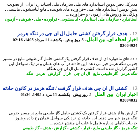
رکل دفتر تدوین استاندارد های ملی سازمان ملی استاندارد ایران، از تصویب
 نویس استاندارد های ملی «فرآورده های شوینده ـ مایع لباسشویی ماشینی ـ
گی ها و روش های آزمون» و «فرآورده ...
اندارد
-
سازمان ملی استاندارد
-
لباسشویی
-
فرآورده
-
ملی
-
شوینده
-
آزمون
هدف قرار گرفتن کشتی حامل ال ان جی در تنگه هرمز
ار لحظه ای
-
بین الملل
-
5 روز پیش - یکشنبه 11 مرداد 1405، 02:16
82004
ه های ماهواره ای از هدف قرار گرفتن یک کشتی حامل گاز طبیعی مایع در مسیر
بی تنگه هرمز خبر می دهد. این حادثه در آب های عمان و نزدیک سواحل این
ر گزارش شده است. کشتی حامل ال ان جی هنگام ...
ه هرمز
-
گاز طبیعی مایع
-
ال ان جی
-
قرار
-
گزارش
-
هرمز
-
تنگه
کشتی ال ان جی هدف قرار گرفت / تنگه هرمز در کانون حادثه
ار ایران
-
بین الملل
-
5 روز پیش - یکشنبه 11 مرداد 1405، 01:36
82004
رش ها از هدف قرار گرفتن یک کشتی حامل گاز طبیعی مایع در مسیر جنوبی
ه هرمز خبر می دهند. این حادثه در نزدیکی سواحل عمان رخ داده و هنوز
یات کاملی درباره عامل یا علت آن منتشر نشده ...
ه هرمز
-
گاز طبیعی مایع
-
قرار
-
کشتی
-
گزارش
-
هدف
-
گاز طبیعی