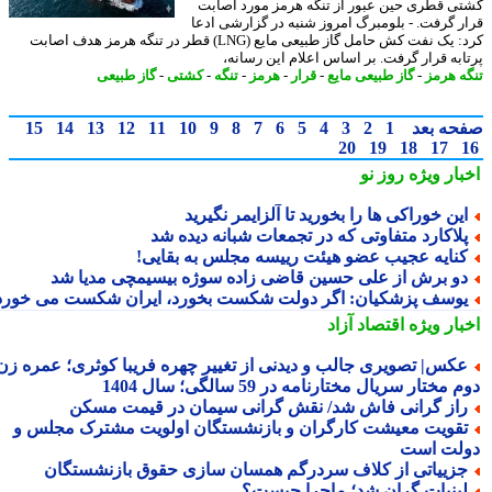
ی قطری حین عبور از تنگه هرمز مورد اصابت
ر گرفت. - بلومبرگ امروز شنبه در گزارشی ادعا
کرد: یک نفت کش حامل گاز طبیعی مایع (LNG) قطر در تنگه هرمز هدف اصابت
ابه قرار گرفت. بر اساس اعلام این رسانه،
ه هرمز
-
گاز طبیعی مایع
-
قرار
-
هرمز
-
تنگه
-
کشتی
-
گاز طبیعی
حه بعد
1
2
3
4
5
6
7
8
9
10
11
12
13
14
15
20
19
18
17
بار ویژه
روز نو
ین خوراکی ها را بخورید تا آلزایمر نگیرید
لاکارد متفاوتی که در تجمعات شبانه دیده شد
نایه عجیب عضو هیئت رییسه مجلس به بقایی!
و برش از علی حسین قاضی زاده سوژه بیسیمچی مدیا شد
وسف پزشکیان: اگر دولت شکست بخورد، ایران شکست می خورد
بار ویژه
اقتصاد آزاد
کس| تصویری جالب و دیدنی از تغییر چهره فریبا کوثری؛ عمره زن
 مختار سریال مختارنامه در 59 سالگی؛ سال 1404
از گرانی فاش شد/ نقش گرانی سیمان در قیمت مسکن
قویت معیشت کارگران و بازنشستگان اولویت مشترک مجلس و
لت است
زییاتی از کلاف سردرگم همسان سازی حقوق بازنشستگان
بنیات گران شد؛ ماجرا چیست؟