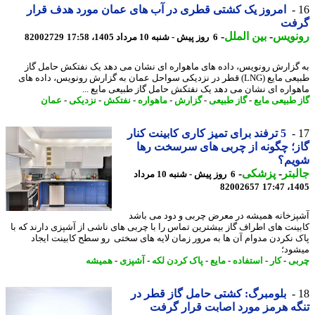
امروز یک کشتی قطری در آب های عمان مورد هدف قرار
فت
نویس
-
بین الملل
-
6 روز پیش - شنبه 10 مرداد 1405، 17:58
82002729
گزارش رونویس، داده های ماهواره ای نشان می دهد یک نفتکش حامل گاز
طبیعی مایع (LNG) قطر در نزدیکی سواحل عمان به گزارش رونویس، داده های
واره ای نشان می دهد یک نفتکش حامل گاز طبیعی مایع ...
 طبیعی مایع
-
گاز طبیعی
-
گزارش
-
ماهواره
-
نفتکش
-
نزدیکی
-
عمان
5 ترفند برای تمیز کاری کابینت کنار
؛ چگونه از چربی های سرسخت رها
یم؟
بتر
-
پزشکی
-
6 روز پیش - شنبه 10 مرداد
82002657
1405
زخانه همیشه در معرض چربی و دود می باشد
ینت های اطراف گاز بیشترین تماس را با چربی های ناشی از آشپزی دارند که با
 نکردن مدوام آن ها به مرور زمان لایه های سختی رو سطح کابینت ایجاد
ود؛
ی
-
کار
-
استفاده
-
مایع
-
پاک کردن لکه
-
آشپزی
-
همیشه
بلومبرگ: کشتی حامل گاز قطر در
ه هرمز مورد اصابت قرار گرفت