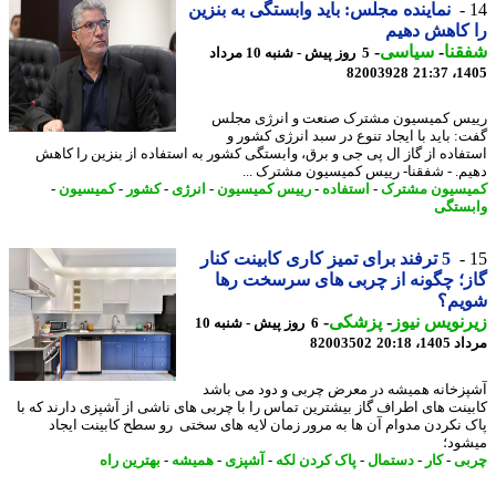
نماینده مجلس: باید وابستگی به بنزین
کاهش دهیم
نا
-
سیاسی
-
5 روز پیش - شنبه 10 مرداد
82003928
1405
س کمیسیون مشترک صنعت و انرژی مجلس
: باید با ایجاد تنوع در سبد انرژی کشور و
فاده از گاز ال پی جی و برق، وابستگی کشور به استفاده از بنزین را کاهش
م. - شفقنا- رییس کمیسیون مشترک ...
سیون مشترک
-
استفاده
-
رییس کمیسیون
-
انرژی
-
کشور
-
کمیسیون
-
ستگی
5 ترفند برای تمیز کاری کابینت کنار
؛ چگونه از چربی های سرسخت رها
یم؟
نویس نیوز
-
پزشکی
-
6 روز پیش - شنبه 10
1، 20:18
82003502
زخانه همیشه در معرض چربی و دود می باشد
ینت های اطراف گاز بیشترین تماس را با چربی های ناشی از آشپزی دارند که با
 نکردن مدوام آن ها به مرور زمان لایه های سختی رو سطح کابینت ایجاد
ود؛
ی
-
کار
-
دستمال
-
پاک کردن لکه
-
آشپزی
-
همیشه
-
بهترین راه