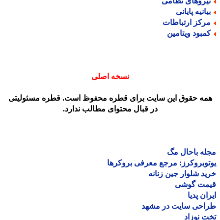
یروهای نظامی
یانیه پایانی
رکز ارتباطات
مبود ویتامین
نسخه اصلی
مه حقوق این سایت برای قطره محفوظ است. قطره مسئولیتی
در قبال محتوای مطالب ندارد.
ه باحال مگ
وبروکرز: مرجع معرفی بروکرها
د شلوار جین زنانه
مت گوشی
ان پدیا
احی سایت در مشهد
 نوزاد