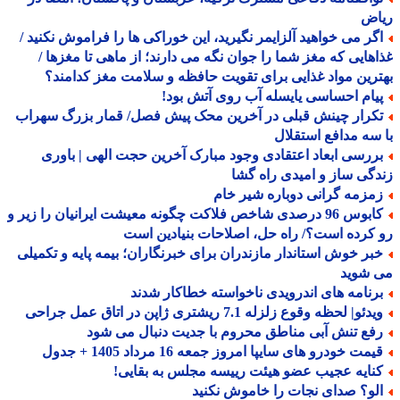
اض
گر می خواهید آلزایمر نگیرید، این خوراکی ها را فراموش نکنید /
هایی که مغز شما را جوان نگه می دارند؛ از ماهی تا مغزها /
رین مواد غذایی برای تقویت حافظه و سلامت مغز کدامند؟
یام احساسی یایسله آب روی آتش بود!
کرار چینش قبلی در آخرین محک پیش فصل/ قمار بزرگ سهراب
سه مدافع استقلال
ررسی ابعاد اعتقادی وجود مبارک آخرین حجت الهی | باوری
گی ساز و امیدی راه گشا
مزمه گرانی دوباره شیر خام
کابوس 96 درصدی شاخص فلاکت چگونه معیشت ایرانیان را زیر و
کرده است؟/ راه حل، اصلاحات بنیادین است
بر خوش استاندار مازندران برای خبرنگاران؛ بیمه پایه و تکمیلی
 شوید
رنامه های اندرویدی ناخواسته خطاکار شدند
دئو| لحظه وقوع زلزله 7.1 ریشتری ژاپن در اتاق عمل جراحی
فع تنش آبی مناطق محروم با جدیت دنبال می شود
مت خودرو های سایپا امروز جمعه 16 مرداد 1405 + جدول
نایه عجیب عضو هیئت رییسه مجلس به بقایی!
لو؟ صدای نجات را خاموش نکنید