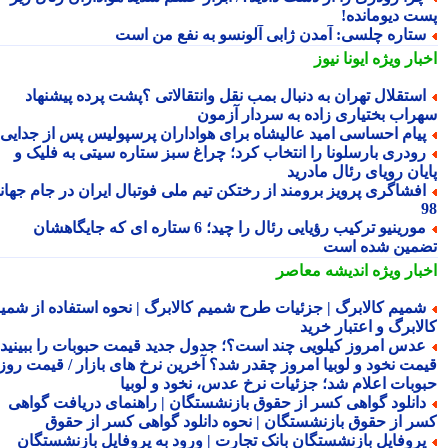
ت دیومانده!
تاره چلسی: آمدن ژابی آلونسو به نفع من است
بار ویژه
ایونا نیوز
ستقلال تهران به دنبال بمب نقل وانتقالاتی ؟پشت پرده پیشنهاد
راب بختیاری زاده به سردار آزمون
یام احساسی امید عالیشاه برای هواداران پرسپولیس پس از جدایی
ودری بارسلونا را انتخاب کرد؛ چراغ سبز ستاره سیتی به فلیک و
یان رویای رئال مادرید
فشاگری پرویز برومند از رختکن تیم ملی فوتبال ایران در جام جهانی
مورینیو ترکیب رؤیایی رئال را چید؛ 6 ستاره ای که جایگاهشان
مین شده است
بار ویژه
اندیشه معاصر
میم کالابرگ | جزئیات طرح شمیم کالابرگ | نحوه استفاده از شمیم
لابرگ و اعتبار خرید
دس امروز کیلویی چند است؟؛ جدول جدید قیمت حبوبات را ببینید /
مت نخود و لوبیا امروز چقدر شد؟ آخرین نرخ های بازار / قیمت روز
وبات اعلام شد؛ جزئیات نرخ عدس، نخود و لوبیا
انلود گواهی کسر از حقوق بازنشستگان | راهنمای دریافت گواهی
ر از حقوق بازنشستگان | نحوه دانلود گواهی کسر از حقوق
روفایل بازنشستگان بانک تجارت | ورود به پروفایل بازنشستگان