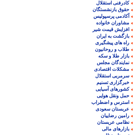
ادرفنی استقلال
قوق بازنشستگان
کادمی پرسپولیس
شاوران خانواده
فزایش قیمت شیر
ازگشت به ایران
اه های پیشگیری
لاب و روحانیون
ازار طلا و سکه
مایندگان مجلس
شکلات اقتصادی
رمربی استقلال
برگزاری تسنیم
شورهای آسیایی
مل ونقل هوایی
سترس و اضطراب
ربستان سعودی
امین رضاییان
ظامی عربستان
ازارهای مالی