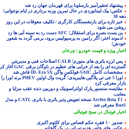
یشنهاد تحقیرآمیز بارسلونا برای قهرمان جهان رد شد
کس| بیک ایمانوردی در حال تمرین وزنه برداری در ایام نوجوانی؛
 30
بر تازه برای بازنشستگان کارگری / تکلیف معوقات در این روز
شن می شود
ن بست بصره برای استقلال؛ AFC دست رد به سینه آبی ها زد
دموند اختر: اگر رامین به پرسپولیس برود، برمی گردد به شعور
دش!
بار ویژه
و قیمت خودرو | چرخان
پس لرزه باتری های متورم؛ CALB اصلاحات فنی و مدیریتی
رده ای را بعد از خرابی های عظیم در ناوگان برقی GAC آغاز کرد
شخصات کامل SAIC‑فولکس واگن ID. Era 5X فاش شد
اورا 5 جی تی پلاگین‑هایبریدی؛ گریت وال اولین PHEV برند اورا را به
زار معرفی کرد
قایسه سنسور پارک اولتراسونیک و دوربین دنده عقب مزایا و
ایب
Arcfox Beta T1 نسخه تعویض پذیر باتری با باتری CATL و مدل
معرفی شد
بار فوتبال در صبح فوتبالی
ور ۱۰ فقره حکم قصاص برای کلثوم اکبری
کس های خاص هدیه تهرانی در یک گلخانه