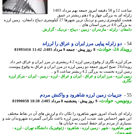
ساعت 12 و 58 دقیقه امروز جمعه نهم مرداد 1405
زلزله ای به بزرگی چهار و 6 دهم ریشتر در عمق
هشت کیلومتری زمین و نزدیک ترین شهرها 27 کیلومتری دیباج دامغان، زمین لرزه
4 در مرز استان های ...
غان
-
زلزله
-
مازندران
-
زمین
-
دیباج
-
نزدیک
-
گزارش
دو زلزله پیاپی مرز ایران و عراق را لرزاند
اد 24
-
حوادث
-
8 روز پیش - جمعه 9 مرداد 1405، 11:42
81993416
مرکز لرزه نگاری از وقوع زمین لرزه 4.2 ریشتری در مرز ایران و عراق خبر داد.
رویداد24 صبح امروز جمعه دو زمین لرزه در مرز ایران و عراق به وقوع پیوست.
لرزه نخست به بزرگی 4.2 ریشتر ساعت 8 و ...
ن لرزه
-
مرز ایران و عراق
-
ایران و عراق
-
لرزه
-
زمین
-
ایران
-
مرکز لرزه
ری
جزییات زمین لرزه شاهرود و واکنش مردم
نویس
-
حوادث
-
9 روز پیش - پنجشنبه 8 مرداد 1405، 18:38
81990058
له ای بامداد امروز شهر شاهرود را تکان داد و لرزش های آن در نقاط مختلف
 شهر احساس شد. شدت این زمین لرزه باعث نگرانی گسترده شهروندان شد و
اری از مردم برای حفظ امنیت به خیابان ها ...
 شاهرود
-
شهر
-
زمین لرزه
-
شاهرود
-
ژئوفیزیک دانشگاه تهران
-
لرزه
-
وندان