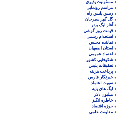
سئولیت پذیری
راسم رونمایی
ییس پلیس راه
ل گهر سیرجان
غاز لیگ برتر
یمت روز گوشی
ستخدام رسمی
ماینده مجلس
ستان اصفهان
عتماد عمومی
کوفایی کشور
حقیقات پلیس
رداخت هزینه
برنگار فارس
قویت اعتماد
یگ های پایه
یلیون دلار
اطره انگیز
وزه اقتصاد
عاونت علمی