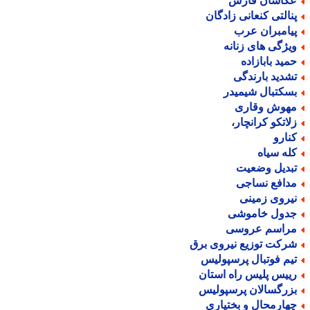
کاسان فارس
نالتی کنعانی زادگان
یامبران عرب
یژگی های زنانه
مید بابازاده
شدید بارندگی
سکتبال شیمیدر
هوش وقاری
لاتکو کرانچار،
نارو
له سیاه
بدیل وضعیت
دافع نساجی
یروی زمینی
دول خاموشی
راسم عروسی
رکت توزیع نیروی برق
یم فوتبال پرسپولیس
ییس پلیس راه استان
زرگسالان پرسپولیس
هارمحال و بختیاری