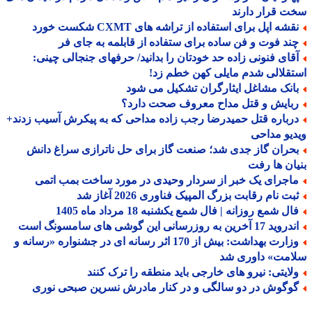
 قرار دارند
شه اپل برای استفاده از تراشه های CXMT شکست خورد
ند فوت و فن ساده برای ستفاده از قابلمه به جای فر
قای فنونی زاده حد خودتان را بدانید/ حرفهای جنجالی چینی:
قلالی شدم مایلی کهن خطم زد!
انک مشاغل ایثارگران تشکیل می شود
بایش و قتل مداح معروف صحت دارد؟
رباره قتل حمیدرضا رجب زاده مداحی که به پیکرش آسیب زدند+
یو مداحی
حران گاز جدی شد؛ صنعت گاز برای حل ناترازی سراغ دانش
ان ها رفت
اجرای یک خبر از سردار وحیدی در مورد ساخت بمب اتمی
بت نام رقابت بزرگ المپیک فناوری 2026 آغاز شد
ل شمع روزانه | فال شمع یکشنبه 18 مرداد ماه 1405
د 17 آخرین به روزرسانی این گوشی های سامسونگ است
وزارت بهداشت: بیش از 170 اثر رسانه ای در جشنواره «رسانه و
امت» داوری شد
لایتی: نیرو های خارجی باید منطقه را ترک کنند
وگوش در دو سالگی و در کنار مادرش نسرین صبحی نوری