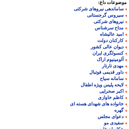
ضوعات داغ:
اماندهی نیروهای شرکتی
یروس گرجستانی
یروهای شرکتی
داح سرشناس
مید عالیشاه
ارکنان دولت
یوان عالی کشور
نسولگری ایران
لومینیوم اراک
هدی تارتار
اور قدیمی فوتبال
امانه سیاح
ایحه پلیس ویژه اطفال
کبر صحرایی
اظم خاوازی
انواده های شهدای هسته ای
هره
عوای مجلس
فیدی مو