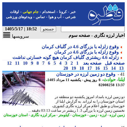
-
-
-
-
خبر
کرونا
استخدام
جام جهانی
اوقات
-
-
-
شرعی
آب و هوا
تماس
ویدئوهای ورزشی
18:52 | 1405/5/17
ار لرزه نگاری - صفحه سوم
سرویسها
وقوع زلزله با بزرگای 4.6 در گلباف کرمان
وقوع زلزله با بزرگای 4.6 در کرمان
زلزله 4.6 ریشتری گلباف کرمان هیچ گونه خسارتی نداشت
حه قبل
صفحه بعد
1
2
3
4
5
6
7
8
9
10
11
12
20
19
18
17
16
15
14
وقوع دو زمین لرزه در خوزستان
ا
-
حوادث
-
6 روز پیش - یکشنبه 11 مرداد 1405،
82008258
13
زمین لرزه بامداد امروز یکشنبه دو منطقه در
ان خوزستان را به لرزاند. به گزارش ایلنا از
ستان و طبق اعلام مرکز لرزه نگاری کشوری،
زمین لرزه با بزرگی 3. 1 ریشتر در ساعت 03:13 دقیقه ...
ن لرزه
-
لرزه
-
زمین
-
خوزستان
-
کیلومتر
-
مرکز لرزه نگاری
-
استان خوزستان