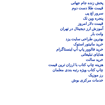
 زنده جام جهانی
مت طلا دست دوم
ر اچ پی
ره وین تک
ت دلار امروز
زش ارز دیجیتال در تهران
ت بار
رین طراحی سایت یزد
د مانیتور استوک
د فالوور پاپ آپ اینستاگرام
یای تبلیغاتی
ید سالت
نه چاپ کتاب با ارزان ترین قیمت
 کتاب ویژه رتبه بندی معلمان
موزیک
مات مرکزی بوش