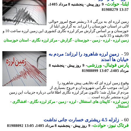
ا
-
حوادث
-
9 روز پیش - پنجشنبه 8 مرداد 1405،
81988279
13
زمین لرزه ای به بزرگی 3.4 ریشتر صبح امروز حوالی
ی در استان خوزستان را لرزاند. به گزارش ایلنا از
خوزستان و بر اساس گزارش مرکز لرزه نگاری کشوری این زمین لرزه ساعت 10 و
ن لرزه
-
لرزه
-
زمین
-
خوزستان
-
گزارش
-
مرکز لرزه نگاری
-
استان خوزستان
زمین لرزه شاهرود را لرزاند؛ مردم به
بان ها آمدند
س فوتبال
-
ورزشی
-
9 روز پیش - پنجشنبه 8
1، 13:07
81988099
ع زمین لرزه ای که دقایقی پیش شاهرود را
اند، موجب نگرانی شهروندان و خروج بسیاری از
م از منازل شد؛ تاکنون مرکز لرزه نگاری اطلاعاتی درباره جزییات این زمین
ه منتشر نکرده است. ...
ن لرزه
-
کاپیتان های استقلال
-
لرزه
-
زمین
-
مرکز لرزه نگاری
-
افشاگری
-
قلال
زلزله 4.5 ریشتری خسارت جانی نداشت
اک نیوز
-
حوادث
-
9 روز پیش - پنجشنبه 8 مرداد 1405، 13:05
81988092