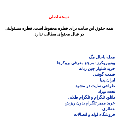
نسخه اصلی
مه حقوق این سایت برای قطره محفوظ است. قطره مسئولیتی
در قبال محتوای مطالب ندارد.
ه باحال مگ
وبروکرز: مرجع معرفی بروکرها
د شلوار جین زنانه
مت گوشی
ان پدیا
احی سایت در مشهد
 نوزاد
لود تلگرام و تلگرام طلایی
د ممبر تلگرام بدون ریزش
اری
شگاه لوله و اتصالات