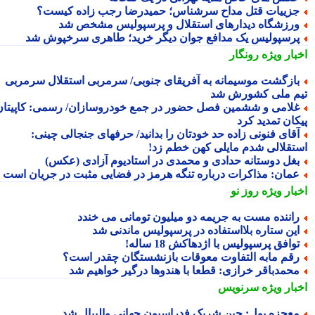
زییات قتل مداح سرشناس؛ حمیدرضا رجب زاده کیست؟
رزشگاه دیدارهای استقلال و پرسپولیس مشخص شد
رسپولیس یک مدافع جوان دیگر خرید؛ طاهری سرخپوش شد
بار ویژه
رونگار
ازگشت موسیمانه به آفریقای جنوبی/ سرمربی استقلال سرمربی
م ملی کشورش شد
لامی و ششمین فصل حضور در جمع خودروسازان/ رسمی: کاپیتان
کان تمدید کرد
قای فنونی زاده حد خودتان را بدانید/ حرفهای جنجالی چینی:
تقلالی شدم مایلی کهن خطم زد!
غل دوستانه حدادی و محمدی در استادیوم آزادی (عکس)
مان: مذاکرات درباره تنگه هرمز در فضایی مثبت در جریان است
بار ویژه
روز نو
اننده مست به جریمه دو میلیون تومانی می خندد
ین ستاره بلااستفاده در پرسپولیس ماندنی شد
وافق پرسپولیس با اژدهاکش 18 ساله!
قم مابه التفاوت معوقات بازنشستگان چقدر است؟
حمدباقر خرازی: قطعا با هندوها درگیر خواهیم شد
بار ویژه
سرنویس
عجزه پول: چین شریک فدراسیون جهانی والیبال شد