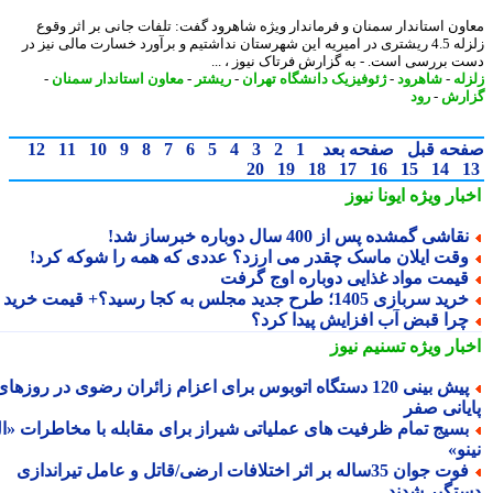
ون استاندار سمنان و فرماندار ویژه شاهرود گفت: تلفات جانی بر اثر وقوع
زلزله 4.5 ریشتری در امیریه این شهرستان نداشتیم و برآورد خسارت مالی نیز در
 بررسی است. - به گزارش فرتاک نیوز ، ...
له
-
شاهرود
-
ژئوفیزیک دانشگاه تهران
-
ریشتر
-
معاون استاندار سمنان
-
رش
-
رود
حه قبل
صفحه بعد
1
2
3
4
5
6
7
8
9
10
11
12
20
19
18
17
16
15
14
بار ویژه
ایونا نیوز
قاشی گمشده پس از 400 سال دوباره خبرساز شد!
قت ایلان ماسک چقدر می ارزد؟ عددی که همه را شوکه کرد!
یمت مواد غذایی دوباره اوج گرفت
ید سربازی 1405؛ طرح جدید مجلس به کجا رسید؟+ قیمت خرید
را قبض آب افزایش پیدا کرد؟
بار ویژه
تسنیم نیوز
پیش بینی 120 دستگاه اتوبوس برای اعزام زائران رضوی در روزهای
یانی صفر
سیج تمام ظرفیت های عملیاتی شیراز برای مقابله با مخاطرات «ال
و»
فوت جوان 35ساله بر اثر اختلافات ارضی/قاتل و عامل تیراندازی
تگیر شدند