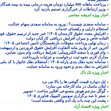
داخت ماهانه 800 میلیارد تومان هزینه درمانی بیمه به بیمه شدگان
زیر ارتباطات از خبرگزاری تسنیم بازدید کرد
بار ویژه
اندیشه معاصر
امانه سعدی چیست؟ | ورود به سامانه سعدی سهام عدالت،
تعلام دارایی و راهنمای خدمات
افزایش مجدد حقوق کارمندان ۱۴۰۵؛ خبر جدید از ترمیم حقوق، فوق
عاده خاص و میزان افزایش دریافتی کارکنان دولت
زمان نهایی پرداخت معوقات بازنشستگان تامین اجتماعی ۱۴۰۵؛
رین خبر از واریز مابه التفاوت افزایش حقوق فروردین و اردیبهشت
ام فوری با سفته الکترونیکی؛ شرایط دریافت وام بدون ضامن،
ارک لازم، نحوه ثبت درخواست و جزئیات بازپرداخت
سامانه جدید دهک بندی یارانه ۱۴۰۵ | استعلام دهک خانوار با کد ملی،
تراض به دهک بندی و نحوه ورود به سامانه حمایت
بار ویژه
تک ناک
پل دوباره قیمت گوشی ها را بالا می برد
یلان ماسک در ماه کارخانه می سازد!
وگل مترجم هوش مصنوعی آفلاین ساخت + تصویر
فر تا صد برگزاری سومین المپیک فناوری ۱۴۰۵
شت این چت بات یک آدم واقعی نشسته است!
بار ویژه
اقتصاد آزاد