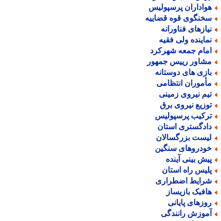
واداران پرسپولیس
خنگوی قوه قضاییه
یازهای فناورانه
ماینده ولی فقیه
مام جمعه شهرکرد
شاور رییس جمهور
ازی های دوستانه
أموران انتظامی
یم نیروی زمینی
وزیع نیروی برق
رکیب پرسپولیس
ادگستری استان
یست بزرگسالان
ودروهای سنگین
یش بینی آینده
لیس راه استان
رایط اضطراری
افبک بازیساز
وزهای پایانی
موزش رانندگی