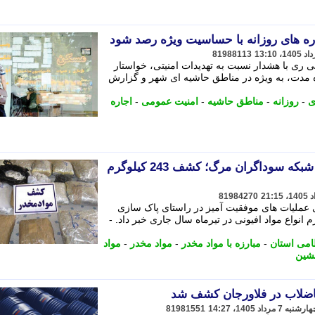
ه های روزانه با حساسیت ویژه رصد شود
81988113
ری با هشدار نسبت به تهدیدات امنیتی، خواستار
اه مدت، به ویژه در مناطق حاشیه ای شهر و گزارش
ی
-
روزانه
-
مناطق حاشیه
-
امنیت عمومی
-
اجاره
ضربه سنگین پلیس مرکزی به شبکه سوداگران مرگ؛ کشف 243 کیلوگرم
81984270
 عملیات های موفقیت آمیز در راستای پاک سازی
ه نشین و کشف 243 کیلوگرم انواع مواد افیونی در تیرماه سال جاری خبر داد. -
ظامی استان
-
مبارزه با مواد مخدر
-
مواد مخدر
-
مواد
شین
81981551