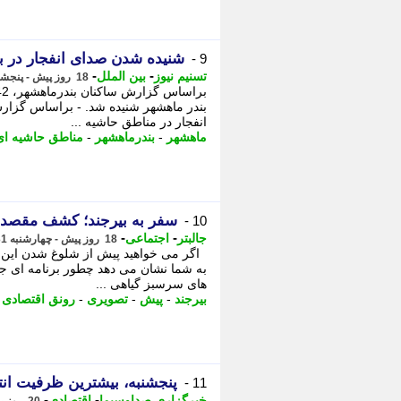
شنیده شدن صدای انفجار در ب
9 -
-
-
تسنیم نیوز
بین الملل
18 روز پیش - پنجشنبه 1 مرداد 1405، 01:10
انفجار در مناطق حاشیه ...
ماهشهر
-
بندرماهشهر
-
مناطق حاشیه ای
سفر به بیرجند؛ کشف مقصدی
10 -
-
-
جالبتر
اجتماعی
18 روز پیش - چهارشنبه 31 تیر 1405، 12:37
اگر می خواهید پیش از شلوغ شدن این تک
به شما نشان می دهد چطور برنامه ای جذا
های سرسبز گیاهی ...
بیرجند
-
پیش
-
تصویری
-
رونق اقتصادی
-
پنجشنبه، بیشترین ظرفیت انت
11 -
-
-
خبرگزاری صداوسیما
اقتصادی