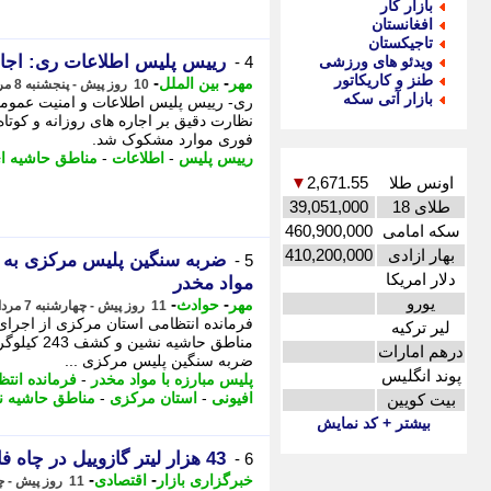
بازار کار
افغانستان
تاجیکستان
رییس پلیس اطلاعات ری: اجار
ویدئو های ورزشی
4 -
طنز و کاریکاتور
-
-
مهر
بین الملل
10 روز پیش - پنجشنبه 8 مرداد 1405، 13:10
بازار آتی سکه
ری- رییس پلیس اطلاعات و امنیت عمومی 
نظارت دقیق بر اجاره های روزانه و کوت
فوری موارد مشکوک شد.
رییس پلیس
-
اطلاعات
-
مناطق حاشیه ا
اونس طلا
2,671.55
▼
طلای 18
39,051,000
سکه امامی
460,900,000
بهار ازادی
410,200,000
5 -
دلار امریکا
مواد مخدر
یورو
-
-
مهر
حوادث
11 روز پیش - چهارشنبه 7 مرداد 1405، 21:15
فرمانده انتظامی استان مرکزی از اجرای
لیر ترکیه
مناطق حاشی
درهم امارات
ضربه سنگین پلیس مرکزی ...
پوند انگلیس
پلیس مبارزه با مواد مخدر
-
فرمانده انت
افیونی
-
استان مرکزی
-
مناطق حاشیه ن
بیت کویین
بیشتر + کد نمایش
43 هزار لیتر گازوییل در چاه فاضلاب در فلاورجان کشف شد
6 -
-
-
خبرگزاری بازار
اقتصادی
11 روز پیش - چهارشنبه 7 مرداد 1405، 14:27