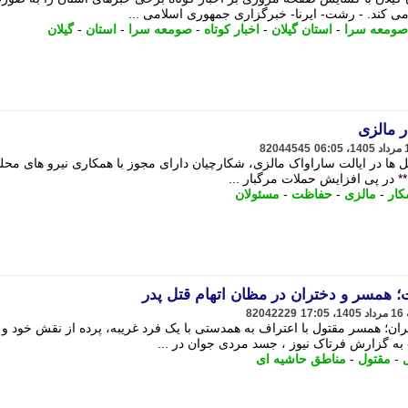
ی کند. - رشت- ایرنا- خبرگزاری جمهوری اسلامی ...
صومعه سرا
-
استان گیلان
-
اخبار کوتاه
-
صومعه سرا
-
استان
-
گیلان
 مالزی
82044545
 ها در ایالت ساراواک مالزی، شکارچیان دارای مجوز با همکاری نیرو های محل
 در پی افزایش حملات مرگبار ...
ار
-
مالزی
-
حفاظت
-
مسئولان
؛ همسر و دختران در مظان اتهام قتل پدر
82042229
ران؛ همسر مقتول با اعتراف به همدستی با یک فرد غریبه، پرده از نقش خود و 
به گزارش فرتاک نیوز ، جسد مردی جوان در ...
-
مقتول
-
مناطق حاشیه ای