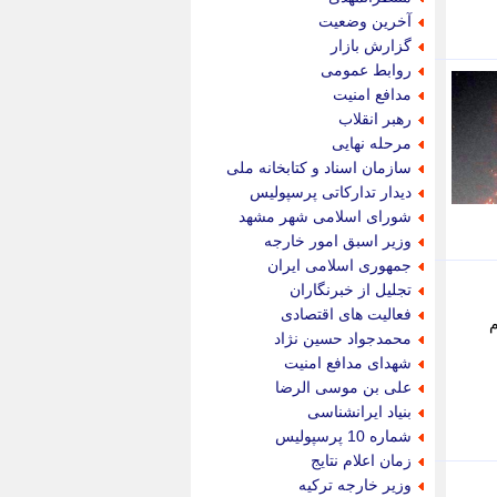
پویه آنلاین
آخرین وضعیت
پیام نفت
گزارش بازار
تابناک
روابط عمومی
تازه نیوز
مدافع امنیت
تبیان
رهبر انقلاب
تجارت نیوز
مرحله نهایی
تحریریه
سازمان اسناد و کتابخانه ملی
ترابر نیوز
دیدار تدارکاتی پرسپولیس
ترفندباز
شورای اسلامی شهر مشهد
تریبون اقتصاد
وزیر اسبق امور خارجه
تسنیم نیوز
جمهوری اسلامی ایران
تک ناک
تجلیل از خبرنگاران
تکراتو
فعالیت های اقتصادی
م
توریسم آنلاین
محمدجواد حسین نژاد
تولید نیوز
شهدای مدافع امنیت
تیتر فوری
علی بن موسی الرضا
تیکنا
بنیاد ایرانشناسی
جاب ویژن
شماره 10 پرسپولیس
جار نیوز
زمان اعلام نتایج
جالبتر
وزیر خارجه ترکیه