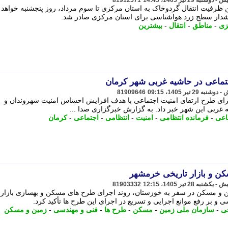
81912571
رفیت انتقال گردوخاک به استان مرکزی تا سوم مرداد، روز پنجشنبه خواهد بو
دار سطح زرد هواشناسی برای استان مرکزی صادر شد.
زی
-
مناطق
-
انتقال
-
بیشترین
تماعی در حاشیه غربی شهر کرمان
81909646
رای طرح ارتقای امنیت اجتماعی با هدف افزایش احساس امنیت شهروندان و
غربی این شهر خبر داد. به گزارش خبرگزاری صدا ...
اعی
-
فرمانده انتظامی
-
امنیت
-
انتظامی
-
اجتماعی
-
کرمان
ن و بازار تاریخی خرمشهر
81903332
 و مسکن در سفر به خوزستان، روند اجرای طرح های مسکن و بهسازی بازار
 بر رفع موانع اجرایی و تسریع در اجرای این طرح ها تأکید کرد.
خی
-
سازمان ملی زمین
-
مسکن
-
طرح ها
-
فنی و مهندسی
-
زمین و مسکن