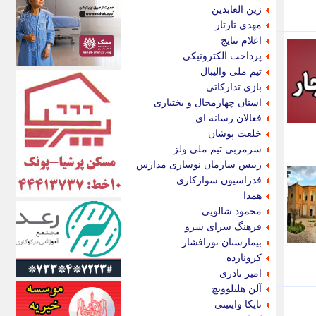
اکونیوز
زین العابدین
الف
مهدی تارتار
انتشار آنلاین
اعلام نتایج
اندیشه قرن
پرداخت الکترونیکی
اندیشه معاصر
تیم ملی والیبال
اندیشه ها
بازی تدارکاتی
انرژی پرس
استان چهارمحال و بختیاری
ای استخدام
فعالان رسانه ای
ایتنا
خلعت پوشان
ایراف
سرمربی تیم ملی ولز
ایران آرت
رییس سازمان نوسازی مدارس
ایران آنلاین
فدراسیون سوارکاری
ایران زندگی
همدا
ایران فوری
محمود شالویی
ایرانی روز
فرهنگ سرای سرو
ایرانیتال
بیمارستان نورافشار
ایرنا
کرونازده
ایسکانیوز
امیر نادری
ایسنا
آلن هلیلوویچ
ایکنا
تایکا وایتیتی
ایلنا