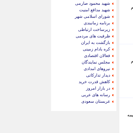
جام جم
شهید محمود صارمی
جدید پرس
م
شهید مدافع امنیت
جماران
شورای اسلامی شهر
جوان ایرانی
برنامه زمانبندی
جهان مانا
زیرساخت ارتباطی
جهان نگر
ظرفیت های مردمی
جهان نیوز
بازگشت به ایران
چطور
کره بادام زمینی
چمپیونات
فعالان اقتصادی
چمدون
م
مجلس نمایندگان
چه خبر
نیروهای امدادی
حادثه 24
دیدار تدارکاتی
حرف تو
کاهش قدرت خرید
حوادث پلاس
در بازار امروز
حوزه نیوز
رسانه های عربی
خبر آنلاین
عربستان سعودی
خبر جنوب
خبر سیاسی
د: نیمه
خبر گردون
خبر ورزشی
خبرجو