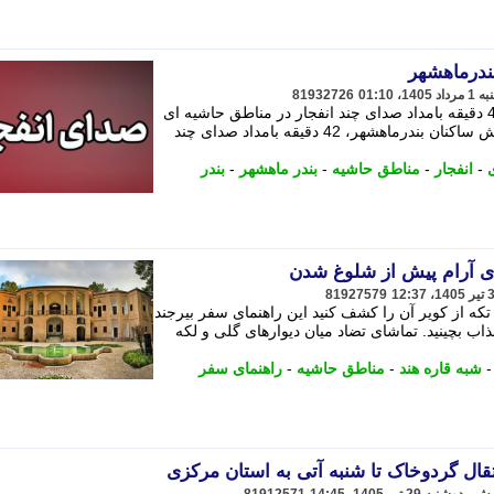
ندرماهشهر
81932726
براساس گزارش ساکنان بندرماهشهر، 42 دقیقه بامداد صدای چند انفجار در مناطق حاشیه ای
بندر ماهشهر شنیده شد. - براساس گزارش ساکنان بندرماهشهر، 42 دقیقه بامداد صدای چند
-
انفجار
-
مناطق حاشیه
-
بندر ماهشهر
-
بندر
 آرام پیش از شلوغ شدن
81927579
ه از کویر آن را کشف کنید این راهنمای سفر بیرجند
ب بچینید. تماشای تضاد میان دیوارهای گلی و لکه
شبه قاره هند
-
مناطق حاشیه
-
راهنمای سفر
قال گردوخاک تا شنبه آتی به استان مرکزی