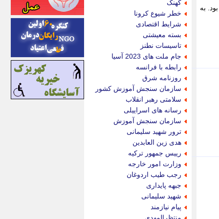
کهنک
د. به
اینتیتر
خطر شیوع کرونا
ایونا نیوز
شرایط اقتصادی
بازتاب آنلاین
بسته معیشتی
باشگاه خبرنگاران
تاسیسات نطنز
باغستان نیوز
جام ملت های 2023 آسیا
بامبوک
رابطه با فرانسه
ببین و بخون
روزنامه شرق
بدینسان
سازمان سنجش آموزش کشور
بنکر
سلامتی رهبر انقلاب
بیت ران
رسانه های اسراییلی
پارس فوتبال
سازمان سنجش آموزش
پارسینه
ترور شهید سلیمانی
پارسینه پلاس
هدی زین العابدین
پاز آنلاین
رییس جمهور ترکیه
پاس گل
وزارت امور خارجه
پانا
رجب طیب اردوغان
پرتو نیوز
جبهه پایداری
پرسون
شهید سلیمانی
پنجره نیوز
پیام نیازمند
پویامگ
منتظرالمهدی