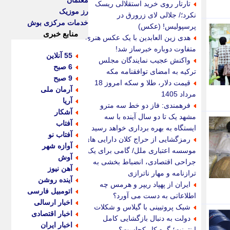
معلمان
تارتار روی خرید استقلالی ریسک
رز موزیک
نکرد؛/ جلالی لای زرورق در
خدمات مرکزی بوش
پرسپولیس! (عکس)
منابع خبری
هدی زین العابدین با یک عکس هنری
متفاوت دوباره خبرساز شد!
55 آنلاین
واکنش عجیب نمایندگان مجلس
6 صبح
ترکیه به امضای توافقنامه مکه
9 صبح
قیمت دلار، طلا و سکه امروز 18
آرمان ملی
مرداد 1405
آریا
فرهمندی: فاز دو خط سه مترو
آشکار
مشهد یک تا دو سال آینده با سه
آفتاب
ایستگاه به بهره برداری خواهد رسید
آفتاب نو
رمزگشایی از حراج کلان دارایی های
آوازه شهر
موسسه اعتباری ملل/ گامی برای یک
آوش
جراحی اقتصادی، انضباط بخشی به
آهن نیوز
ترازنامه و مهار ناترازی
آینده روشن
ایران از پهپاد ریپر و هرمس چه
اتومبیل فارسی
اطلاعاتی به دست می آورد؟
اخبار ارسالی
شیک پروتیینی با گیلاس و شکلات
اخبار اقتصادی
دولت به دنبال بازگشایی کامل
اخبار ایران
اینترنت؛ گره کار کجاست؟