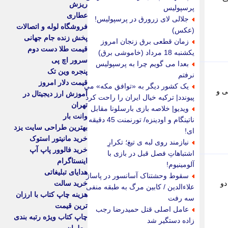
ریزش
پرسپولیس
عطاری
جلالی لای زرورق در پرسپولیس!
فروشگاه لوله و اتصالات
(عکس)
پخش زنده جام جهانی
زمان قطعی برق زنجان امروز
قیمت طلا دست دوم
یکشنبه 18 مرداد (خاموشی برق)
سرور اچ پی
بعدا می گویم چرا به پرسپولیس
پنجره وین تک
نرفتم
قیمت دلار امروز
یک کشور دیگر به «توافق مکه» می
ی و
آموزش ارز دیجیتال در
پیوندد| ترکیه خیال ایران را راحت کرد
تهران
ویدیو| خلاصه بازی بارسلونا مقابل
وانت بار
ناتینگام و اودینزه/ تورنمنت 45 دقیقه
بهترین طراحی سایت یزد
ای!
خرید مانیتور استوک
نیازمند روی لبه ی تیغ؛ تکرارِ
خرید فالوور پاپ آپ
اشتباهاتِ فصل قبل در بازی با
اینستاگرام
آلومینیوم!
هدایای تبلیغاتی
سقوط وحشتناک آسانسور در پاساژ
دو
خرید سالت
علاءالدین / کابین مرگ به طبقه منفی
هزینه چاپ کتاب با ارزان
سه رفت
ترین قیمت
عامل اصلی قتل حمیدرضا رجب
چاپ کتاب ویژه رتبه بندی
زاده دستگیر شد