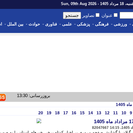
اد 1405 - Sun, 09th Aug 2026
عنوان
تصاویر
-
-
-
-
-
-
-
-
ورزشی
فرهنگی
پزشکی
علمی
فناوری
حوادث
بین الملل
اس
بروزرسانی: 13:30
20
19
18
17
16
15
14
13
12
11
10
9
82047667
 گیلان با گشایش صفحه مروری بر اخبار کوتاه برخی خبرهای استان را به صور