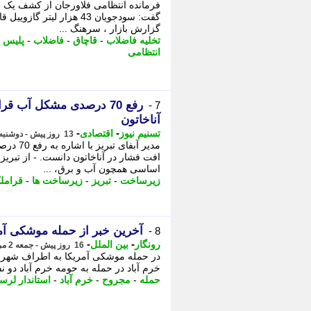
فرمانده انتظامی فلاورجان از کشف یک 
گفت: سودجویان 43 هزار لیت
گزارش بازار ، سرهنگ ...
تخلیه فاضلاب
-
قاچاق
-
فاضلاب
-
پلیس ا
انتظامی
رفع 70 درصدی مشکل آب 
7 -
آناخاتون
-
-
تسنیم نیوز
اقتصادی
13 روز پیش - دوشنبه 5 مرداد 1405، 11:15
مدیر آب
افت فشار در آناخاتون دانست. - از تبری
اساسی همچون آب و برق، ...
زیرساخت
-
تبریز
-
زیرساخت ها
-
قرامل
آخرین خبر از حمله موشکی آمر
8 -
-
-
رونگار
بین الملل
16 روز پیش - جمعه 2 مرداد 1405، 10:42
خرم آباد در حمله به حومه خرم آباد دو 
حمله
-
مجروح
-
خرم آباد
-
استاندار لرس