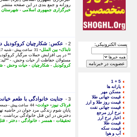
روزانه و جمع بندی در این صفحه منتشر م
خبرگزاری جمهوری اسلامی
-
شهرستان 
عکس: شکارچیان کروکودیل در
2 -
پست الکترونیکی:
-
-
تابناک
بین الملل
31 ساعت پیش - شنبه 17 مرداد 1405، 06:05
** در پی افزایش حملات مرگبار کروکودیل
مسئولان حفاظت از حیات وحش، - **لید:**
کروکودیل
-
شکارچیان
-
حیات وحش
-
شک
5 + 1
یارانه ها
مسکن مهر
قیمت جهانی طلا
جنایت خانوادگی با طعم خیانت
3 -
قیمت روز طلا و ارز
-
-
فرتاک نیوز
حوادث
44 ساعت پیش - جمعه 16 مرداد 1405، 17:05
قیمت جهانی نفت
پایانِ شوم زندگی مرد جوان در حاشیه ته
نرخ ارز مرجع
دخترش در این قتل خانوادگی برداشت. - 
اخبار نرخ ارز
تحقیقات
-
همسر
-
خانوادگی
-
دختر
-
قتل
قیمت طلا
قیمت سکه
آب و هوا