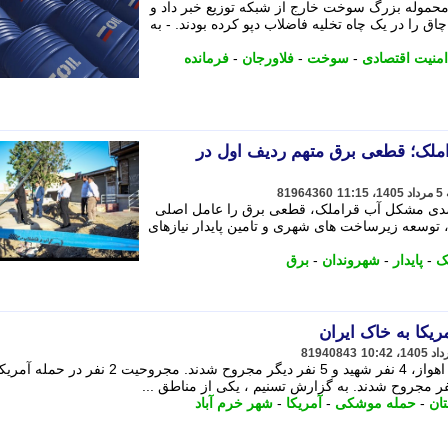
محموله بزرگ سوخت خارج از شبکه توزیع خبر داد و
ر گازوییل قاچاق را در یک چاه تخلیه فاضلاب دپو کرده بودند. - به
منیت اقتصادی
-
سوخت
-
فلاورجان
-
فرمانده
قراملک؛ قطعی برق متهم ردیف اول در
81964360
فای تبریز با اشاره به رفع 70 درصدی مشکل آب قراملک، قطعی برق را عامل اصلی
ز، توسعه زیرساخت های شهری و تامین پایدار نیازهای
ک
-
پایدار
-
شهروندان
-
برق
یکا به خاک ایران
81940843
در حمله موشکی آمریکا به اطراف شهر اهواز، 4 نفر شهید و 5 نفر دیگر مجروح شدند. مجروحیت 2 نفر 
نفر مجروح شدند. به گزارش تسنیم ، یکی از مناطق ...
تان
-
حمله موشکی
-
آمریکا
-
شهر خرم آباد