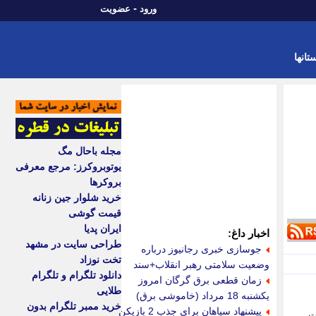
-
ورود
عضویت
تانها
مجله باحال مگ
یوتوبروکرز: مرجع معرفی
بروکرها
خرید شلوار جین زنانه
قیمت گوشی
ایران پدیا
اخبار داغ:
طراحی سایت در مشهد
جوسازی خبری رجانیوز درباره
تخت نوزاد
وضعیت سلامتی رهبر انقلاب+سند
دانلود تلگرام و تلگرام
زمان قطعی برق گرگان امروز
طلایی
یکشنبه 18 مرداد (خاموشی برق)
خرید ممبر تلگرام بدون
پیشنهاد سپاهان برای جذب 2 بازیکن
ت