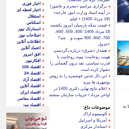
اخبار فوری
برگزاری مراسم «محرم و عاشورا
اخبار لحظه ای
در آیینه اسناد وزارت امور خارجه»
استقلال
(18 مرداد 1405) + فیلم
اسکناس
قیمت سکه پارسیان امروز یکشنبه
اسمارتک نیوز
18 مرداد 1405؛ 400، 500، 600،
اصلاحات نیوز
700، 800، 900 سوت و... چند؟
اطلاعات آنلاین
+جدول
اعتماد آنلاین
هشدار «شرق» درباره دگردیسی
افق امروز
هویت روحانیت؛ پیوند روحانیت با
افکارنیوز
قدرت سیاسی، نقد درون گفتمانی را
اقتصاد 100
دشوار کرده است
اقتصاد 24
این دال عدس خوشمزه را به روش
اقتصاد آزاد
بوشهری ها بپزید
اقتصاد آنلاین
اعلام نتایج نهایی دکتری 1405 در
اقتصاد ایران
اواخر مرداد / جزییات سازمان سنجش
اقتصاد معاصر
اقتصاد نیوز
در حمله آمریکا به
موضوعات داغ:
اکو ایران
آلومینیوم اراک
اکوفارس
آمریکا و اسراییل
اکونگار
استاندار مرکزی