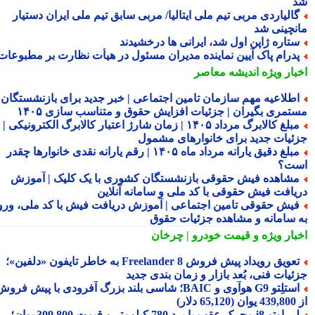
الیاردی مربی تیم ملی ایتالیا/ مربی سابق تیم ملی ایران دستیار
نچینی شد
تاره ژاپن اول شد، ایرانی ها درخشیدند
درام پاک آیین نماینده مدیران مسئول در هیأت نظارت بر مطبوعات
بار ویژه
اندیشه معاصر
طلاعیه مهم سازمان تامین اجتماعی | خبر جدید برای بازنشستگان و
تمری بگیران | جزئیات افزایش حقوق و متناسب سازی ۱۴۰۵
مبلغ کالابرگ مرداد ۱۴۰۵ | زمان شارژ اعتبار کالابرگ الکترونیکی |
ئیات جدید برای خانوارهای مشمول
مبلغ دقیق یارانه مرداد ماه ۱۴۰۵ | رقم یارانه نقدی خانوارها چقدر
ت؟
شاهده فیش حقوقی بازنشستگان کشوری با یک کلیک | آموزش
یافت فیش حقوقی با کد ملی و سامانه آنلاین
یش حقوقی تامین اجتماعی | آموزش دریافت فیش با کد ملی، ورود
 سامانه و مشاهده جزئیات حقوق
بار ویژه
و قیمت خودرو | چرخان
تعویق رویداد پیش فروش Freelander 8 به خاطر تایفون «دلفین»؛
ئیات فنی، بُعد بازار و زمان بندی جدید
استلِتو G9 هوآوی و BAIC؛ شاسی بلند بزرگ آفرودی با پیش فروش
دلار)
لی اوتو i8 محرک عقب با برد 780 کیلومتر و قیمت 309,800 یوان؛