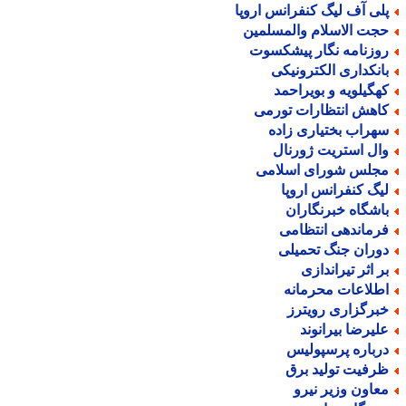
لی آف لیگ کنفرانس اروپا
جت الاسلام والمسلمین
وزنامه نگار پیشکسوت
انکداری الکترونیکی
هگیلویه و بویراحمد
اهش انتظارات تورمی
هراب بختیاری زاده
ال استریت ژورنال
جلس شورای اسلامی
یگ کنفرانس اروپا
اشگاه خبرنگاران
رماندهی انتظامی
وران جنگ تحمیلی
ر اثر تیراندازی
طلاعات محرمانه
برگزاری رویترز
لیرضا بیرانوند
رباره پرسپولیس
رفیت تولید برق
عاون وزیر نیرو