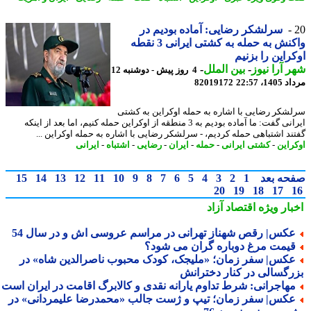
سرلشکر رضایی: آماده بودیم در
واکنش به حمله به کشتی ایرانی 3 نقطه
راین را بزنیم
 آرا نیوز
-
بین الملل
-
4 روز پیش - دوشنبه 12
1، 22:57
82019172
شکر رضایی با اشاره به حمله اوکراین به کشتی
ایرانی گفت: ما آماده بودیم به 3 منطقه از اوکراین حمله کنیم، اما بعد از اینکه
ند اشتباهی حمله کردیم، - سرلشکر رضایی با اشاره به حمله اوکراین ...
راین
-
کشتی ایرانی
-
حمله
-
ایران
-
رضایی
-
اشتباه
-
ایرانی
حه بعد
1
2
3
4
5
6
7
8
9
10
11
12
13
14
15
20
19
18
17
بار ویژه
اقتصاد آزاد
کس| رقص شهناز تهرانی در مراسم عروسی اش و در سال 54
یمت مرغ دوباره گران می شود؟
کس| سفر زمان؛ «ملیجک، کودک محبوب ناصرالدین شاه» در
رگسالی در کنار دخترانش
هاجرانی: شرط تداوم یارانه نقدی و کالابرگ اقامت در ایران است
کس| سفر زمان؛ تیپ و ژست جالب «محمدرضا علیمردانی» در