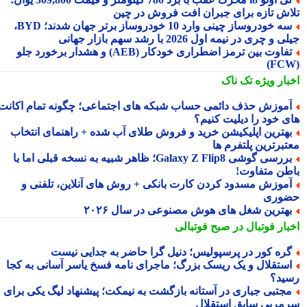
اش تازه برای جبران افت فروش در چین
سه خودروساز چینی وارد 10 خودروساز برتر جهان شدند؛ BYD،
 و چری در نیمه اول 2026 با رشد سهم بازار جهانی
تفاوت بین ترمز اضطراری خودکار (AEB) و هشدار برخورد جلو
بار ویژه
تک ناک
موزش حذف دائمی حساب شبکه های اجتماعی؛ چگونه تمام اکانت
ی خود را دیلیت کنیم؟
هترین اپلیکیشن خرید و فروش طلای آب شده + راهنمای انتخاب
تبرترین پلتفرم ها
بررسی گوشی Galaxy Z Flip8؛ ظاهر شبیه به نسخه قبلی اما با
طن متفاوت!
موزش مسدود کردن کارت بانکی + روش های آنلاین، تلفنی و
وری
هترین شغل های هوش مصنوعی در سال ۲۰۲۶
بار فوتبال در صبح فوتبالی
ره کور در پرسپولیس؛ دنیل گرا حاضر به جدایی نیست
ستقلال و یک ریسک بزرگ؛ ماجرای نامه فسخ یاسر آسانی به کجا
ید؟
جتبی جباری در آستانه بازگشت به نیمکت؛ پیشنهاد لیگ یکی برای
مربی سابق استقلال