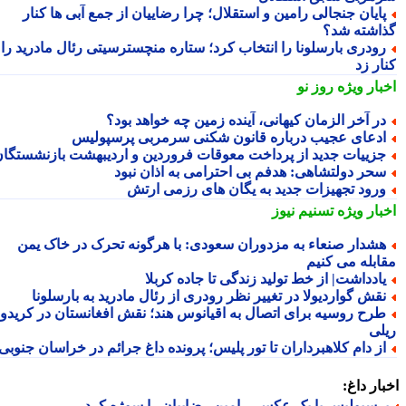
ایان جنجالی رامین و استقلال؛ چرا رضاییان از جمع آبی ها کنار
اشته شد؟
ودری بارسلونا را انتخاب کرد؛ ستاره منچسترسیتی رئال مادرید را
ر زد
بار ویژه
روز نو
ر آخر الزمان کیهانی، آینده زمین چه خواهد بود؟
دعای عجیب درباره قانون شکنی سرمربی پرسپولیس
زییات جدید از پرداخت معوقات فروردین و اردیبهشت بازنشستگان
حر دولتشاهی: هدفم بی احترامی به اذان نبود
رود تجهیزات جدید به یگان های رزمی ارتش
بار ویژه
تسنیم نیوز
شدار صنعاء به مزدوران سعودی: با هرگونه تحرک در خاک یمن
ابله می کنیم
ادداشت| از خط تولید زندگی تا جاده کربلا
قش گواردیولا در تغییر نظر رودری از رئال مادرید به بارسلونا
رح روسیه برای اتصال به اقیانوس هند؛ نقش افغانستان در کریدور
لی
ز دام کلاهبرداران تا تور پلیس؛ پرونده داغ جرائم در خراسان جنوبی
ار داغ:
رسپولیس با یک عکس، رامین رضاییان را سوژه کرد