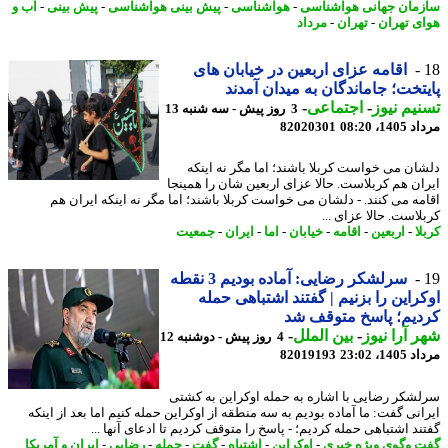
مان جهانی هواشناسی
-
هواشناسی
-
پیش بینی هواشناسی
-
پیش بینی
-
آب و
ی تهران
-
تهران
-
مرداد
اقامه عزای اربعین در خیابان های
تخت؛ جاماندگان به میدان آمدند
یم نیوز
-
اجتماعی
-
3 روز پیش - سه شنبه 13
1، 08:20
82020301
ان می خواست کربلا باشند؛ اما مگر نه اینکه
ان هم کربلاست. حالا عزای اربعین شان را همینجا
مه می کنند. - دلشان می خواست کربلا باشند؛ اما مگر نه اینکه ایران هم
لاست. حالا عزای ...
ا
-
اربعین
-
اقامه
-
خیابان
-
اما
-
ایران
-
جمعیت
سرلشکر رضایی: آماده بودیم 3 نقطه
راین را بزنیم | گفتند اشتباهی حمله
یم؛ پاسخ متوقف شد
 آرا نیوز
-
بین الملل
-
4 روز پیش - دوشنبه 12
1، 23:02
82019193
شکر رضایی با اشاره به حمله اوکراین به کشتی
انی گفت: ما آماده بودیم به سه منطقه از اوکراین حمله کنیم اما بعد از اینکه
ند اشتباهی حمله کردیم؛ - پاسخ را متوقف کردیم تا ادعای آنها ...
 وگوی ویژه خبری
-
اوکراین
-
اشتباه
-
گفت
-
حمله
-
رضایی
-
ایران و آمریکا