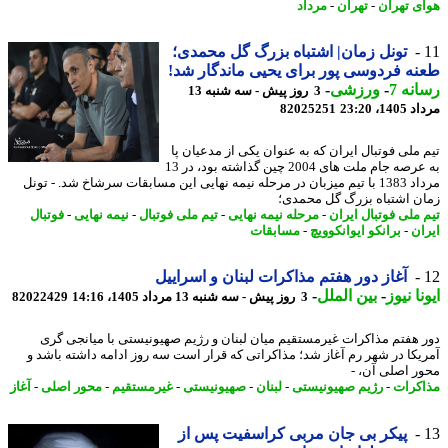
ی تهران
-
تهران
-
مرداد
تونل زمان| اشتباه بزرگ گل محمدی؛
ه فردوسی پور برای یحیی ماندگار شد!
نه 7
-
ورزشی
-
3 روز پیش - سه شنبه 13
1، 23:20
82025251
 ملی فوتبال ایران که به عنوان یکی از مدعیان پا
به عرصه جام ملت های 2004 چین گذاشته بود، در 13
مرداد 1383 با تیم میزبان در مرحله نیمه نهایی این مسابقات سرشاخ شد. - تونل
ن اشتباه بزرگ گل محمدی؛
 ملی فوتبال ایران
-
مرحله نیمه نهایی
-
تیم ملی فوتبال
-
نیمه نهایی
-
فوتبال
ان
-
برانکو ایوانکوویچ
-
مسابقات
آغاز دور هفتم مذاکرات لبنان و اسراییل
نا نیوز
-
بین الملل
-
3 روز پیش - سه شنبه 13 مرداد 1405، 14:16
82022429
 هفتم مذاکرات غیرمستقیم میان لبنان و رژیم صهیونیستی با میانجی گری
یکا در شهر رم آغاز شد؛ مذاکراتی که قرار است سه روز ادامه داشته باشد و
ر اصلی آن، -
کرات
-
رژیم صهیونیستی
-
لبنان
-
صهیونیستی
-
غیرمستقیم
-
محور اصلی
-
آغاز
پیکر بی جان مربی کراسفیت پس از