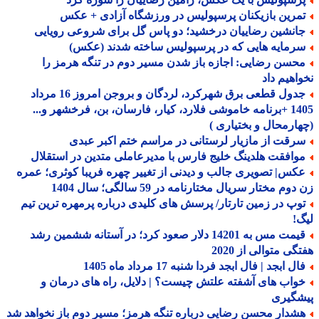
مرین بازیکنان پرسپولیس در ورزشگاه آزادی + عکس
انشین رضاییان درخشید؛ دو پاس گل برای شروعی رویایی
رمایه هایی که در پرسپولیس ساخته شدند (عکس)
حسن رضایی: اجازه باز شدن مسیر دوم در تنگه هرمز را
اهیم داد
جدول قطعی برق شهرکرد، لردگان و بروجن امروز 16 مرداد
1405 +برنامه خاموشی فلارد، کیار، فارسان، بن، فرخشهر و...
ارمحال و بختیاری )
رقت از مازیار لرستانی در مراسم ختم اکبر عبدی
وافقت هلدینگ خلیج فارس با مدیرعاملی متدین در استقلال
کس| تصویری جالب و دیدنی از تغییر چهره فریبا کوثری؛ عمره
وم مختار سریال مختارنامه در 59 سالگی؛ سال 1404
وپ در زمین تارتار/ پرسش های کلیدی درباره پرمهره ترین تیم
!
قیمت مس به 14201 دلار صعود کرد؛ در آستانه ششمین رشد
گی متوالی از 2020
ل ابجد | فال ابجد فردا شنبه 17 مرداد ماه 1405
واب های آشفته علتش چیست؟ | دلایل، راه های درمان و
شگیری
شدار محسن رضایی درباره تنگه هرمز؛ مسیر دوم باز نخواهد شد