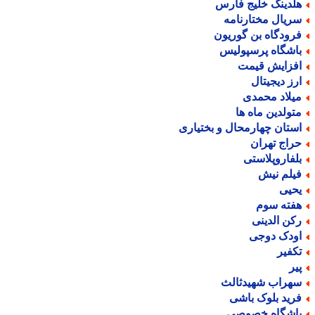
لدینگ خلیج فارس
ریال مختارنامه
رودگاه بن گوریون
اشگاه پرسپولیس
فزایش قیمت
رز دیجیتال
یلاد محمدی
تولدین ماه ها
ستان چهارمحال و بختیاری
راج تهران
لفاروپلاستی
یلم نیش
حیی
فته سوم
کن الدینی
ودک دوجی
کفیر
یر
هراب شهیدثالث
رید بلوک باشی
اشگاه خصوصی