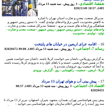
نا
-
اقتصادی
-
3 روز پیش - سه شنبه 13 مرداد
82021149
1405
رکل صنعت، معدن و تجارت استان تهران با اشاره
کاهش محدودیت تأمین برق واحدهای تولیدی گفت: با دستور رییس جمهور و
هنگی وزارتخانه های صمت و نیرو، - شفقنا- مدیرکل صنعت، معدن و تجارت ...
دهای تولیدی
-
دستور رییس جمهور
-
رییس جمهور
-
صنعت، معدن و تجارت
-
د
-
تولیدی
-
محدودیت
اقامه عزای اربعین در خیابان های پایتخت
نه 7
-
اجتماعی
-
3 روز پیش - سه شنبه 13 مرداد 1405، 09:00
82020472
گزارش روزپلاس، دلشان می خواست کربلا باشند. دلشان می خواست همین
ا در همین صبح اربعینی، خسته و با پاهای تاول زده به ورودی کربلا رسیده باشند.
آنجا که جمعیت رودِ خروشان شده و پا ...
ا
-
اربعین
-
جمعیت
-
راهپیمایی
-
روز
-
گزارش
-
ورودی
پیش بینی آب و هوای تهران 13 مرداد
اد 24
-
اجتماعی
-
3 روز پیش - سه شنبه 13 مرداد 1405، 08:57
82020
پیش بینی هواشناسی تهران، همدان، مشهد، شیراز، اصفهان، تبریز از 13 مرداد تا
روز آینده را بر اساس اعلام سازمان جهانی هواشناسی می خوانید. -