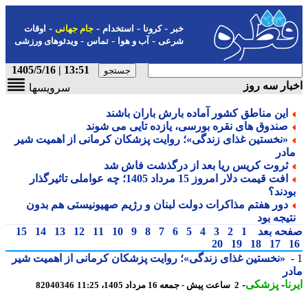
-
-
-
-
خبر
کرونا
استخدام
جام جهانی
اوقات
-
-
-
شرعی
آب و هوا
تماس
ویدئوهای ورزشی
13:51 | 1405/5/16
ار سه روز
سرویسها
این مناطق کشور آماده بارش باران باشند
صندوق های نقره بورسی، یازده تایی می شوند
«نخستین غذای زندگی»؛ روایت پزشکان کرمانی از اهمیت شیر
ادر
ثروت کریس ریا بعد از درگذشت فاش شد
افت قیمت دلار امروز 15 مرداد 1405؛ چه عواملی تاثیرگذار
ودند؟
دور هفتم مذاکرات دولت لبنان و رژیم صهیونیستی هم بدون
تیجه بود
حه بعد
1
2
3
4
5
6
7
8
9
10
11
12
13
14
15
20
19
18
17
«نخستین غذای زندگی»؛ روایت پزشکان کرمانی از اهمیت شیر
ر
ا
-
پزشکی
-
2 ساعت پیش - جمعه 16 مرداد 1405، 11:25
82040346