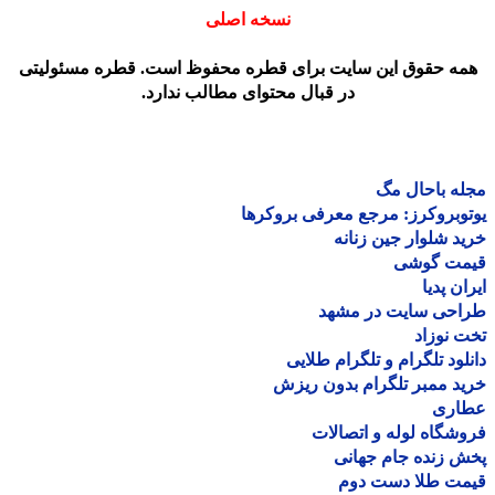
نسخه اصلی
مه حقوق این سایت برای قطره محفوظ است. قطره مسئولیتی
در قبال محتوای مطالب ندارد.
ه باحال مگ
وبروکرز: مرجع معرفی بروکرها
د شلوار جین زنانه
مت گوشی
ان پدیا
احی سایت در مشهد
 نوزاد
لود تلگرام و تلگرام طلایی
د ممبر تلگرام بدون ریزش
اری
شگاه لوله و اتصالات
 زنده جام جهانی
مت طلا دست دوم