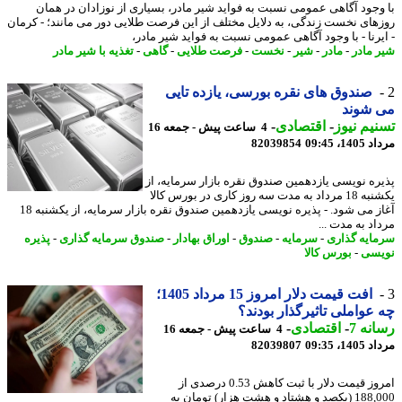
وجود آگاهی عمومی نسبت به فواید شیر مادر، بسیاری از نوزادان در همان
های نخست زندگی، به دلایل مختلف از این فرصت طلایی دور می مانند؛ - کرمان
یرنا - با وجود آگاهی عمومی نسبت به فواید شیر مادر،
 مادر
-
مادر
-
شیر
-
نخست
-
فرصت طلایی
-
گاهی
-
تغذیه با شیر مادر
صندوق های نقره بورسی، یازده تایی
 شوند
یم نیوز
-
اقتصادی
-
4 ساعت پیش - جمعه 16
1، 09:45
82039854
ره نویسی یازدهمین صندوق نقره بازار سرمایه، از
یکشنبه 18 مرداد به مدت سه روز کاری در بورس کالا
آغاز می شود. - پذیره نویسی یازدهمین صندوق نقره بازار سرمایه، از یکشنبه 18
د به مدت ...
ایه گذاری
-
سرمایه
-
صندوق
-
اوراق بهادار
-
صندوق سرمایه گذاری
-
پذیره
سی
-
بورس کالا
افت قیمت دلار امروز 15 مرداد 1405؛
عواملی تاثیرگذار بودند؟
نه 7
-
اقتصادی
-
4 ساعت پیش - جمعه 16
1، 09:35
82039807
امروز قیمت دلار با ثبت کاهش 0.53 درصدی از
188,000 (یکصد و هشتاد و هشت هزار) تومان به