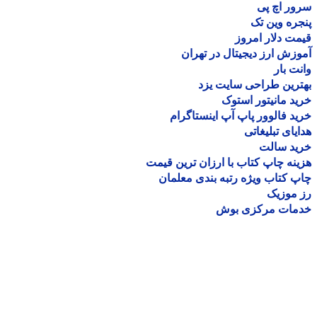
ر اچ پی
ره وین تک
ت دلار امروز
زش ارز دیجیتال در تهران
ت بار
رین طراحی سایت یزد
د مانیتور استوک
د فالوور پاپ آپ اینستاگرام
یای تبلیغاتی
ید سالت
نه چاپ کتاب با ارزان ترین قیمت
 کتاب ویژه رتبه بندی معلمان
موزیک
مات مرکزی بوش