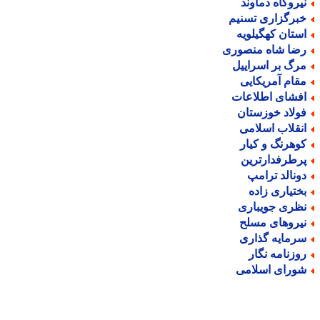
یروگاه دماوند
برگزاری تسنیم
ستان کهگیلویه
ضا شاه منصوری
رگ بر اسراییل
قام آمریکایی
فشای اطلاعات
ولاد خوزستان
نقلاب اسلامی
وهرنگ و کیار
رطرفدارترین
ونالد ترامپ
ختیاری زاده
ظری جویباری
یروهای مسلح
رمایه گذاری
وزنامه نگار
ورای اسلامی