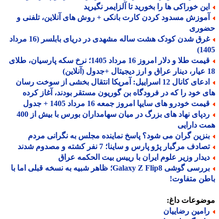
ین خوراکی ها را بخورید تا آلزایمر نگیرید
موزش مسدود کردن کارت بانکی + روش های آنلاین، تلفنی و
وری
غرق شدن کودک هشت ساله مشهدی در دریای بابلسر (16 مرداد
14
قیمت طلا و دلار امروز 16 مرداد 1405؛ نرخ سکه پارسیان، طلای
ادعای کانال 12 اسراییل: آمریکا انتقال بخشی از سوخت رسان
 خود را که در فرودگاه بن گوریون مستقر بودند، آغاز کرده
مت خودرو های سایپا امروز جمعه 16 مرداد 1405 + جدول
ردپای نهاد های بزرگ در میان سهامداران بورس با بیش از 400
 دارایی
نزین گران می شود؟ پاسخ نماینده مجلس به نگرانی مردم
ادف مرگبار پژو پارس و ساینا؛ 7 نفر کشته و مصدوم شدند
یدار وزیر علوم ایران با رییس بیت الحکمه عراق
بررسی گوشی Galaxy Z Flip8؛ ظاهر شبیه به نسخه قبلی اما با
ن متفاوت!
ضوعات داغ:
امین رضاییان