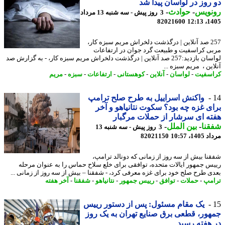
روز در لواسان پیدا شد
نویس
-
حوادث
-
3 روز پیش - سه شنبه 13 مرداد
82021600
1405
257 صد آنلاین | درگذشت دلخراش مریم سبزه کار،
ی کراسفیت و طبیعت گرد جوان در ارتفاعات
لواسان بازدید:257 صد آنلاین | درگذشت دلخراش مریم سبزه کار، - به گزارش صد
ین ، مریم سبزه ...
سفیت
-
لواسان
-
آنلاین
-
کوهستانی
-
ارتفاعات
-
سبزه
-
مریم
واکنش اسراییل به طرح صلح ترامپ
ی غزه چه بود؟ سکوت نتانیاهو و آخر
ه ای سرشار از حملات مرگبار
نا
-
بین الملل
-
3 روز پیش - سه شنبه 13
1، 10:57
82021150
نا بیش از سه روز از زمانی که دونالد ترامپ،
س جمهور ایالات متحده، توافقی برای خلع سلاح حماس را به عنوان مرحله
ی طرح صلح خود برای غزه معرفی کرد، - شفقنا – بیش از سه روز از زمانی ...
مپ
-
حملات
-
توافق
-
رییس جمهور
-
نتانیاهو
-
شفقنا
-
آخر هفته
یک مقام مسئول: پس از دستور رییس
ور، قطعی برق صنایع تهران به یک روز
هفته رسید