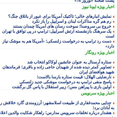
ت صحنه «نوروز 76»
بار ویژه
ایونا نیوز
مایش انبارهای خالی؛ تاکتیک آمریکا برای عبور از باتلاق جنگ؟
م هم گره مذاکرات لبنان و اسراییل را باز نکرد
روج بی سروصدا؛ سوخت رسان های آمریکا چمدان بستند
ک سرهنگ بازنشسته ارتش اسراییل: ترامپ در پی توافق با تهران
ت
ست رد ترامپ به درخواست زلنسکی؛ «آمریکا هم به موشک نیاز
رد»
بار ویژه
رونگار
تاره آرسنال به عنوان جانشین لوکاکو انتخاب شد
صاویر کمتر دیده شده از شهیدان حاجی زاده و باقری؛ فرماندهان
ید هوافضای ایران
ارضایتی الهلال: قیمت ستاره بارسا بالاست!
اسخ منفی ترامپ به درخواست موشکی جدید زلنسکی
ولین بازی با پیراهن مس؛/ زبیر استقلال با پاس گل برگشت
بار ویژه
سرنویس
دایی محمدغفاری از طبیعت اسلامشهر: آرزومندی گارد خلاقش را
آبادان برد!
شدار درباره تخلفات سرویس مدارس؛ راهکار شکایت والدین اعلام