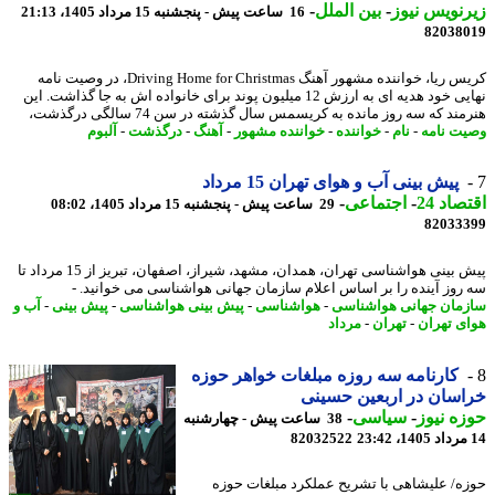
نویس نیوز
-
بین الملل
-
16 ساعت پیش - پنجشنبه 15 مرداد 1405، 21:13
82038
کریس ریا، خواننده مشهور آهنگ Driving Home for Christmas، در وصیت نامه
نهایی خود هدیه ای به ارزش 12 میلیون پوند برای خانواده اش به جا گذاشت. این
ند که سه روز مانده به کریسمس سال گذشته در سن 74 سالگی درگذشت،
ت نامه
-
نام
-
خواننده
-
خواننده مشهور
-
آهنگ
-
درگذشت
-
آلبوم
پیش بینی آب و هوای تهران 15 مرداد
اد 24
-
اجتماعی
-
29 ساعت پیش - پنجشنبه 15 مرداد 1405، 08:02
82033
پیش بینی هواشناسی تهران، همدان، مشهد، شیراز، اصفهان، تبریز از 15 مرداد تا
روز آینده را بر اساس اعلام سازمان جهانی هواشناسی می خوانید. -
مان جهانی هواشناسی
-
هواشناسی
-
پیش بینی هواشناسی
-
پیش بینی
-
آب و
ی تهران
-
تهران
-
مرداد
کارنامه سه روزه مبلغات خواهر حوزه
سان در اربعین حسینی
ه نیوز
-
سیاسی
-
38 ساعت پیش - چهارشنبه
82032522
ه/ علیشاهی با تشریح عملکرد مبلغات حوزه