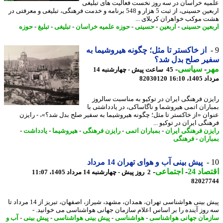
یه خراسان در سه روز نخست فعالیت های تبلیغی
اربعین حسینی، از ثبت 5 هزار و 548 برنامه و خدمت فرهنگی، تبلیغی و معرفتی در
 موکب خواهران کربلای ...
عین حسینی
-
اربعین
-
حسینی
-
حوزه علمیه خراسان
-
تبلیغی
-
تبلیغ
-
حوزه
از خاکستر تا مثل؛ چگونه هیروشیما به
یر صلح بدل شد؟
ر
-
سیاسی
-
45 ساعت پیش - چهارشنبه 14
1، 16:10
82030120
زن فرهنگی ایران در توکیو به مناسبت سالروز
اران اتمی هیروشما و ناگاساکی، در یادداشتی با
ان «از خاکستر تا مثل؛ چگونه هیروشیما به سفیر صلح بدل شد؟»، - رایزن
گی ایران در توکیو ...
زن فرهنگی ایران
-
بمباران اتمی
-
رایزن فرهنگی
-
هیروشیما
-
یادداشت
-
اران
-
فرهنگی
پیش بینی آب و هوای تهران 14 مرداد
اد 24
-
اجتماعی
-
2 روز پیش - چهارشنبه 14 مرداد 1405، 11:07
82027
پیش بینی هواشناسی تهران، همدان، مشهد، شیراز، اصفهان، تبریز از 14 مرداد تا
روز آینده را بر اساس اعلام سازمان جهانی هواشناسی می خوانید. -
مان جهانی هواشناسی
-
هواشناسی
-
پیش بینی هواشناسی
-
پیش بینی
-
آب و