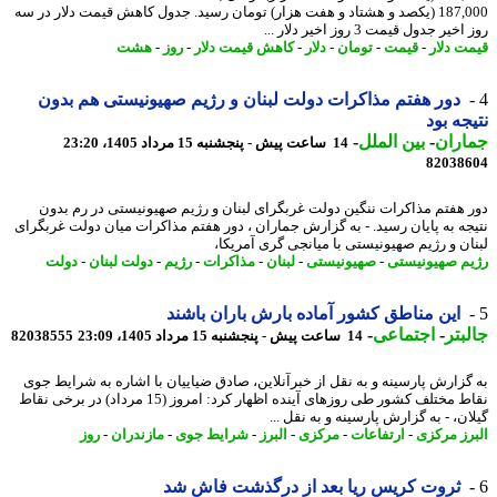
187,000 (یکصد و هشتاد و هفت هزار) تومان رسید. جدول کاهش قیمت دلار در سه
یر جدول قیمت 3 روز اخیر دلار ...
ت دلار
-
قیمت
-
تومان
-
دلار
-
کاهش قیمت دلار
-
روز
-
هشت
دور هفتم مذاکرات دولت لبنان و رژیم صهیونیستی هم بدون
جه بود
اران
-
بین الملل
-
14 ساعت پیش - پنجشنبه 15 مرداد 1405، 23:20
82038
 هفتم مذاکرات ننگین دولت غربگرای لبنان و رژیم صهیونیستی در رم بدون
جه به پایان رسید. - به گزارش جماران ، دور هفتم مذاکرات میان دولت غربگرای
ان و رژیم صهیونیستی با میانجی گری آمریکا،
م صهیونیستی
-
صهیونیستی
-
لبنان
-
مذاکرات
-
رژیم
-
دولت لبنان
-
دولت
این مناطق کشور آماده بارش باران باشند
بتر
-
اجتماعی
-
14 ساعت پیش - پنجشنبه 15 مرداد 1405، 23:09
82038555
گزارش پارسینه و به نقل از خبرآنلاین، صادق ضیاییان با اشاره به شرایط جوی
نقاط مختلف کشور طی روزهای آینده اظهار کرد: امروز (15 مرداد) در برخی نقاط
ن، - به گزارش پارسینه و به نقل ...
رز مرکزی
-
ارتفاعات
-
مرکزی
-
البرز
-
شرایط جوی
-
مازندران
-
روز
ثروت کریس ریا بعد از درگذشت فاش شد