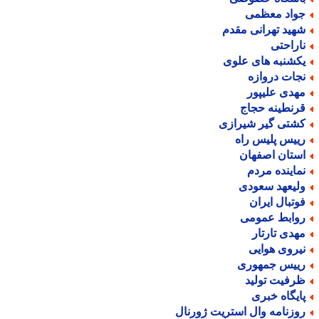
واد معظمی
هید تهرانی مقدم
اراحتی
کشنبه های علوی
جات دروازه
هدی علیپور
رنطینه حجاج
شتی گیر شیرازی
ییس پلیس راه
ستان اصفهان
ماینده مردم
لیعهد سعودی
وتبال ایران
وابط عمومی
هدی تارتار
یروی هوایی
ییس جمهوری
رفیت تولید
ایگاه خبری
وزنامه وال استریت ژورنال