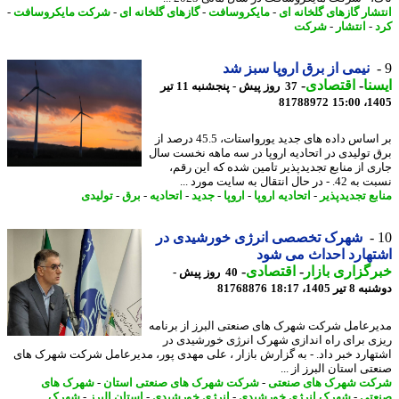
شار گازهای گلخانه ای
-
مایکروسافت
-
گازهای گلخانه ای
-
شرکت مایکروسافت
-
-
انتشار
-
شرکت
نیمی از برق اروپا سبز شد
نا
-
اقتصادی
-
37 روز پیش - پنجشنبه 11 تیر
81788972
1405
بر اساس داده های جدید یورواستات، 45.5 درصد از
 تولیدی در اتحادیه اروپا در سه ماهه نخست سال
ی از منابع تجدیدپذیر تامین شده که این رقم،
ر ﺣﺎل اﻧﺘﻘﺎل ﺑﻪ ﺳﺎﯾﺖ ﻣﻮرد ...
بع تجدیدپذیر
-
اتحادیه اروپا
-
اروپا
-
جدید
-
اتحادیه
-
برق
-
تولیدی
شهرک تخصصی انرژی خورشیدی در
هارد احداث می شود
گزاری بازار
-
اقتصادی
-
40 روز پیش -
یر 1405، 18:17
81768876
رعامل شرکت شهرک های صنعتی البرز از برنامه
ی برای راه اندازی شهرک انرژی خورشیدی در
هارد خبر داد. - به گزارش بازار ، علی مهدی پور، مدیرعامل شرکت شهرک های
ی استان البرز از ...
ت شهرک های صنعتی
-
شرکت شهرک های صنعتی استان
-
شهرک های
تی
-
شهرک انرژی خورشیدی
-
انرژی خورشیدی
-
استان البرز
-
شهرک