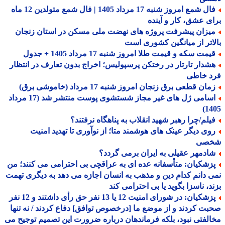
فال شمع امروز شنبه 17 مرداد 1405 | فال شمع متولدین 12 ماه
ی عشق، کار و آینده
یزان پیشرفت پروژه های نهضت ملی مسکن در استان زنجان
اتر از میانگین کشوری است
مت سکه و قیمت طلا امروز شنبه 17 مرداد 1405 + جدول
شدار تارتار در رختکن پرسپولیس؛ اخراج بدون تعارف در انتظار
د خاطی
ان قطعی برق زنجان امروز شنبه 17 مرداد (خاموشی برق)
اسامی ژل های غیر مجاز شستشوی پوست منتشر شد (17 مرداد
14
یلم/چرا رهبر شهید انقلاب به پناهگاه نرفتند؟
وی دیگر عینک های هوشمند متا؛ از نوآوری تا تهدید امنیت
صی
ادمهر عقیلی به ایران برمی گردد؟
زشکیان: متأسفانه عده ای به عراقچی بی احترامی می کنند؛ من
 دانم کدام دین و مذهب به انسان اجازه می دهد به دیگری تهمت
د، ناسزا بگوید یا بی احترامی کند
پزشکیان: در شورای امنیت 12 یا 13 نفر حق رأی داشتند و 12 نفر
ت کردند و از موضع ما [درخصوص توافق] دفاع کردند / نه تنها
لفتی نبود، بلکه فرماندهان درباره ضرورت این تصمیم توجیح می