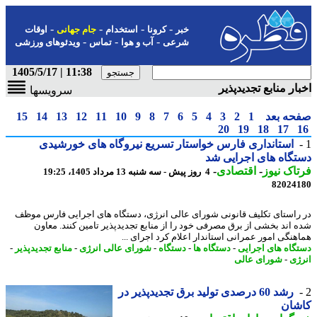
-
-
-
-
خبر
کرونا
استخدام
جام جهانی
اوقات
-
-
-
شرعی
آب و هوا
تماس
ویدئوهای ورزشی
11:38 | 1405/5/17
ار منابع تجدیدپذیر
سرویسها
حه بعد
1
2
3
4
5
6
7
8
9
10
11
12
13
14
15
20
19
18
17
استانداری فارس خواستار تسریع نیروگاه های خورشیدی
گاه های اجرایی شد
اک نیوز
-
اقتصادی
-
4 روز پیش - سه شنبه 13 مرداد 1405، 19:25
82024
راستای تکلیف قانونی شورای عالی انرژی، دستگاه های اجرایی فارس موظف
 اند بخشی از برق مصرفی خود را از منابع تجدیدپذیر تامین کنند. معاون
هنگی امور عمرانی استاندار اعلام کرد اجرای ...
گاه های اجرایی
-
دستگاه ها
-
دستگاه
-
شورای عالی انرژی
-
منابع تجدیدپذیر
-
ژی
-
شورای عالی
رشد 60 درصدی تولید برق تجدیدپذیر در
شان