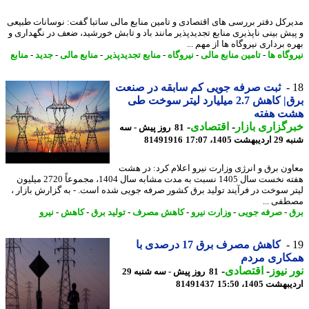
رکل دفتر بررسی های اقتصادی و تامین منابع مالی ساتبا گفت: نوسانات طبیعی
یش بینی ناپذیری منابع تجدیدپذیر مانند باد و تابش خورشید، ضعف در نگهداری و
 برداری نیروگاه ها از مهم ...
گاه ها
-
تامین منابع مالی
-
نیروگاه
-
منابع تجدیدپذیر
-
منابع مالی
-
جدید
-
منابع
ثبت صرفه جویی کم سابقه در صنعت
برق| کاهش 2.7 میلیارد لیتر سوخت طی
ت هفته
گزاری بازار
-
اقتصادی
-
81 روز پیش - سه
 1405، 17:07
81491916
ون برق و انرژی وزارت نیرو اعلام کرد: در هشت
هفته نخست سال 1405 نسبت به مدت مشابه سال 1404، مجموعاً 2720 میلیون
ر سوخت در فرآیند تولید برق کشور صرفه جویی شده است. - به گزارش بازار ،
فی ...
-
صرفه جویی
-
وزارت نیرو
-
کاهش مصرف
-
تولید برق
-
کاهش
-
نیرو
کاهش مصرف برق 17 درصدی با
کاری مردم
 نیوز
-
اقتصادی
-
81 روز پیش - سه شنبه 29
شت 1405، 15:50
81491437