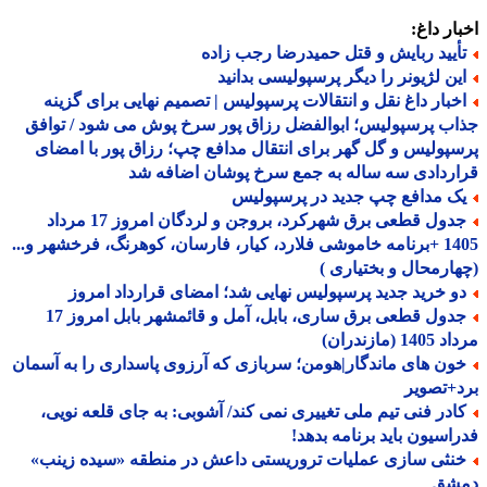
ار داغ:
أیید ربایش و قتل حمیدرضا رجب زاده
ین لژیونر را دیگر پرسپولیسی بدانید
خبار داغ نقل و انتقالات پرسپولیس | تصمیم نهایی برای گزینه
ب پرسپولیس؛ ابوالفضل رزاق پور سرخ پوش می شود / توافق
پولیس و گل گهر برای انتقال مدافع چپ؛ رزاق پور با امضای
ردادی سه ساله به جمع سرخ پوشان اضافه شد
ک مدافع چپ جدید در پرسپولیس
جدول قطعی برق شهرکرد، بروجن و لردگان امروز 17 مرداد
1405 +برنامه خاموشی فلارد، کیار، فارسان، کوهرنگ، فرخشهر و...
ارمحال و بختیاری )
و خرید جدید پرسپولیس نهایی شد؛ امضای قرارداد امروز
جدول قطعی برق ساری، بابل، آمل و قائمشهر بابل امروز 17
1 (مازندران)
ون های ماندگار|هومن؛ سربازی که آرزوی پاسداری را به آسمان
+تصویر
ادر فنی تیم ملی تغییری نمی کند/ آشوبی: به جای قلعه نویی،
اسیون باید برنامه بدهد!
نثی سازی عملیات تروریستی داعش در منطقه «سیده زینب»
شق