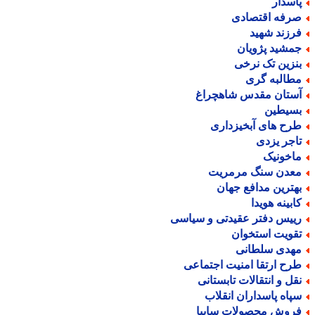
اسدار
رفه اقتصادی
رزند شهید
مشید پژویان
نزین تک نرخی
طالبه گری
ستان مقدس شاهچراغ
سیطین
رح های آبخیزداری
اجر یزدی
اخونیک
عدن سنگ مرمریت
هترین مدافع جهان
ابینه هویدا
ییس دفتر عقیدتی و سیاسی
قویت استخوان
هدی سلطانی
رح ارتقا امنیت اجتماعی
قل و انتقالات تابستانی
پاه پاسداران انقلاب
روش محصولات سایپا