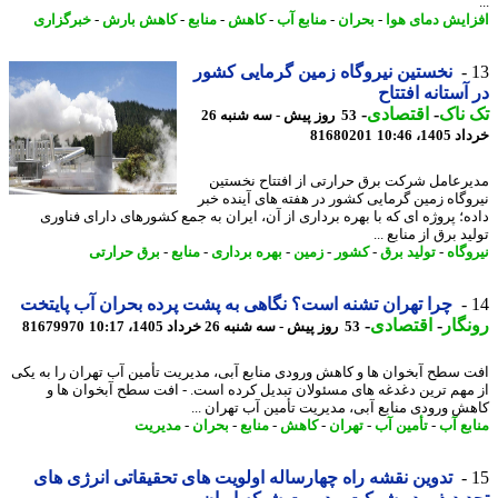
ایش دمای هوا
-
بحران
-
منابع آب
-
کاهش
-
منابع
-
کاهش بارش
-
خبرگزاری
نخستین نیروگاه زمین گرمایی کشور
آستانه افتتاح
ناک
-
اقتصادی
-
53 روز پیش - سه شنبه 26
14، 10:46
81680201
رعامل شرکت برق حرارتی از افتتاح نخستین
وگاه زمین گرمایی کشور در هفته های آینده خبر
ه؛ پروژه ای که با بهره برداری از آن، ایران به جمع کشورهای دارای فناوری
د برق از منابع ...
وگاه
-
تولید برق
-
کشور
-
زمین
-
بهره برداری
-
منابع
-
برق حرارتی
چرا تهران تشنه است؟ نگاهی به پشت پرده بحران آب پایتخت
گار
-
اقتصادی
-
53 روز پیش - سه شنبه 26 خرداد 1405، 10:17
81679970
 سطح آبخوان ها و کاهش ورودی منابع آبی، مدیریت تأمین آب تهران را به یکی
مهم ترین دغدغه های مسئولان تبدیل کرده است. - افت سطح آبخوان ها و
ش ورودی منابع آبی، مدیریت تأمین آب تهران ...
بع آب
-
تأمین آب
-
تهران
-
کاهش
-
منابع
-
بحران
-
مدیریت
تدوین نقشه راه چهارساله اولویت های تحقیقاتی انرژی های