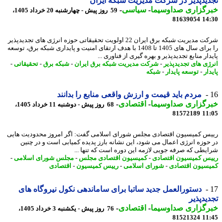
یدپذیر در شرکت مدیریت شبکه ایران
رگزاری صداوسیما
-
سیاسی
-
59 روز پیش - چهارشنبه 20 خرداد 1405،
81639054
14
شرکت مدیریت شبکه برق ایران 22 اولویت تحقیقاتی حوزه انرژی های تجدیدپذیر
را برای سال های 1405 تا 1408 با هدف ارتقای امنیت و پایداری شبکه برق، توسعه
ار منابع تجدیدپذیر و بهره گیری از فناوری ...
ژی های تجدیدپذیر
-
شرکت مدیریت شبکه برق ایران
-
شبکه برق
-
تحقیقاتی
-
ار
-
توسعه پایدار
-
شبکه
مردم باید قیمت و ارزش واقعی منابع را بدانند
رگزاری صداوسیما
-
اقتصادی
-
68 روز پیش - دوشنبه 11 خرداد 1405،
81572189
11
س کمیسیون اقتصادی مجلس شورای اسلامی گفت: اگر امروز محدودیت هایی
حوزه انرژی اعمال می شود، این نشانه بارز پدیده کمیابی است و در چنین
یطی که صرفه جویی لازمه این دوره است که تنها ...
س کمیسیون اقتصادی
-
کمیسیون اقتصادی مجلس
-
مجلس شورای اسلامی
-
سیون اقتصادی
-
شورای اسلامی
-
رییس کمیسیون
-
اقتصادی
دستورالعمل جدید ساتبا برای ساماندهی نکول نیروگاه های
یدپذیر
رگزاری صداوسیما
-
اقتصادی
-
76 روز پیش - یکشنبه 3 خرداد 1405،
81521324
11