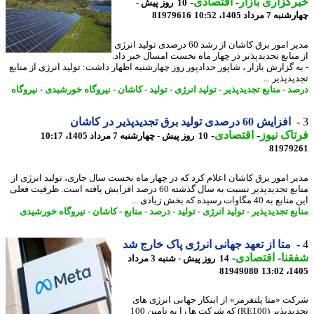
گزاری بازار
-
اقتصادی
-
10 روز پیش -
7 مرداد 1405، 10:52
81979616
مدیر امور برق کاشان از رشد 60 درصدی تولید انرژی
منابع تجدیدپذیر در چهار ماه نخست امسال خبر داد.
ه گزارش بازار ، شاپور حدادپور روز چهارشنبه اظهار داشت: تولید انرژی از منابع
دپذیر ...
د
-
منابع تجدیدپذیر
-
تولید انرژی
-
تولید
-
کاشان
-
نیروگاه خورشیدی
-
نیروگاه
افزایش 60 درصدی تولید برق تجدیدپذیر در کاشان
اک نیوز
-
اقتصادی
-
10 روز پیش - چهارشنبه 7 مرداد 1405، 10:17
81979
ر امور برق کاشان اعلام کرد که در چهار ماه نخست سال جاری، تولید انرژی از
منابع تجدیدپذیر نسبت به سال گذشته 60 درصد افزایش یافته است. ظرفیت فعلی
 40 مگاوات رسیده که بخش زیادی ...
بع تجدیدپذیر
-
تولید انرژی
-
تولید
-
درصد
-
منابع
-
کاشان
-
نیروگاه خورشیدی
متا از تعهد جهانی انرژی پاک خارج شد
نا
-
اقتصادی
-
14 روز پیش - شنبه 3 مرداد
81949080
1405
ت «متا پلتفرمز» از ابتکار جهانی انرژی های
تجدیدپذیر (RE100) که شرکت ها را به تامین 100