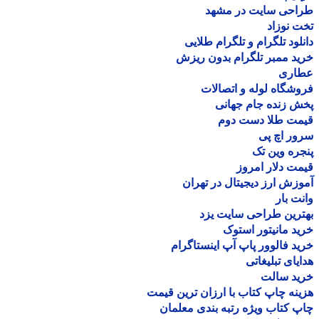
احی سایت در مشهد
 نوزاد
لود تلگرام و تلگرام طلایی
د ممبر تلگرام بدون ریزش
اری
شگاه لوله و اتصالات
 زنده جام جهانی
مت طلا دست دوم
ر اچ پی
ره وین تک
ت دلار امروز
زش ارز دیجیتال در تهران
ت بار
رین طراحی سایت یزد
د مانیتور استوک
د فالوور پاپ آپ اینستاگرام
یای تبلیغاتی
ید سالت
نه چاپ کتاب با ارزان ترین قیمت
 کتاب ویژه رتبه بندی معلمان