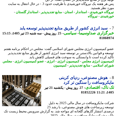
پس هر هفته یک نیروگاه خورشیدی با ظرفیت حدود 3. - در ﺣﺎل اﻧﺘﻘﺎل ﺑﻪ ﺳﺎﯾﺖ
د ﻧﻈﺮ ﻫﺴﺘﯿﺪ.
وگاه خورشیدی
-
استاندار
-
استان
-
منابع تجدیدپذیر
-
استاندار گلستان
-
شیدی
-
نیروگاه
سبد انرژی کشور از طریق منابع تجدیدپذیر توسعه یابد
رگزاری صداوسیما
-
سیاسی
-
25 روز پیش - سه شنبه 23 تیر 1405، 15:15
81868
 کمیسیون انرژی مجلس شورای اسلامی گفت: مجلس در احکام برنامه هفتم
عه و قوانین بالادستی بر توسعه سبد انرژی کشور از طریق منابع تجدیدپذیر
ید کرده است تا وابستگی به سوخت های فسیلی کاهش یابد.
سیون انرژی مجلس
-
کمیسیون انرژی
-
انرژی
-
عضو کمیسیون انرژی
-
مجلس
ای اسلامی
-
منابع تجدیدپذیر
-
کمیسیون
هوش مصنوعی، ردپای کربنی
کروسافت را سنگین تر کرد
ناک
-
اقتصادی
-
27 روز پیش - یکشنبه 21 تیر
81852226
1405
شرکت مایکروسافت در سال مالی 2025 به دلیل
توسعه زیرساخت های هوش مصنوعی، با رشد 25
دی انتشار گازهای گلخانه ای مواجه شد. به گزارش سرویس محیط زیست تک
 - شرکت مایکروسافت در سال مالی 2025 ...