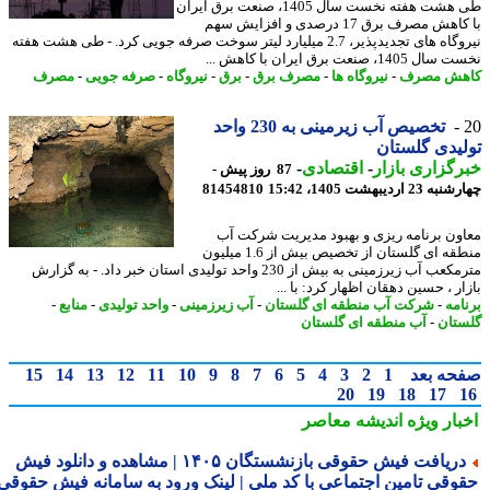
طی هشت هفته نخست سال 1405، صنعت برق ایران
با کاهش مصرف برق 17 درصدی و افزایش سهم
نیروگاه های تجدیدپذیر، 2.7 میلیارد لیتر سوخت صرفه جویی کرد. - طی هشت هفته
140، صنعت برق ایران با کاهش ...
هش مصرف
-
نیروگاه ها
-
مصرف برق
-
برق
-
نیروگاه
-
صرفه جویی
-
مصرف
تخصیص آب زیرمینی به 230 واحد
یدی گلستان
گزاری بازار
-
اقتصادی
-
87 روز پیش -
2 اردیبهشت 1405، 15:42
81454810
ون برنامه ریزی و بهبود مدیریت شرکت آب
منطقه ای گلستان از تخصیص بیش از 1.6 میلیون
مترمکعب آب زیرزمینی به بیش از 230 واحد تولیدی استان خبر داد. - به گزارش
ر ، حسین دهقان اظهار کرد: با ...
امه
-
شرکت آب منطقه ای گلستان
-
آب زیرزمینی
-
واحد تولیدی
-
منابع
-
تان
-
آب منطقه ای گلستان
حه بعد
1
2
3
4
5
6
7
8
9
10
11
12
13
14
15
20
19
18
17
بار ویژه
اندیشه معاصر
دریافت فیش حقوقی بازنشستگان ۱۴۰۵ | مشاهده و دانلود فیش
وقی تامین اجتماعی با کد ملی | لینک ورود به سامانه فیش حقوقی