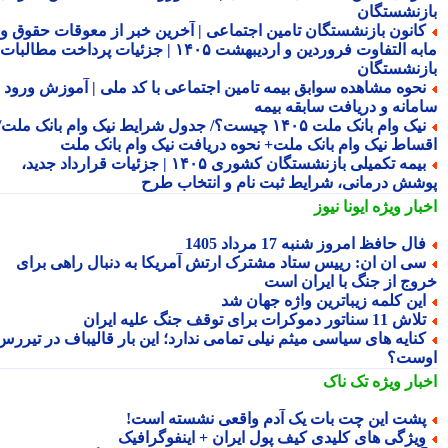
زنشستگان
انون بازنشستگان تامین اجتماعی | آخرین خبر از معوقات حقوق و
مابه التفاوت فروردین و اردیبهشت ۱۴۰۵ | جزئیات پرداخت مطالبات
زنشستگان
حوه مشاهده سوابق بیمه تامین اجتماعی با کد ملی | آموزش ورود به
مانه و دریافت سابقه بیمه
نیک وام بانک ملت ۱۴۰۵ چیست؟/ جدول شرایط نیک وام بانک ملت/
ساط نیک وام بانک ملت+ نحوه دریافت نیک وام بانک ملت
بیمه تکمیلی بازنشستگان کشوری ۱۴۰۵ | جزئیات قرارداد جدید،
شش درمانی، شرایط ثبت نام و انتخاب طرح
بار ویژه
ایونا نیوز
ال حافظ امروز شنبه 17 مرداد 1405
ی ان ان: رییس ستاد مشترک ارتش آمریکا به دنبال راهی برای
وج از جنگ با ایران است
ین کلمه زیباترین واژه جهان شد
ش 11 سناتور دموکرات برای توقف جنگ علیه ایران
نایه های سیاسی میثم نیلی تمامی ندارد؛ این بار قالیباف در تیررس
ست؟
بار ویژه
تک ناک
شت این چت بات یک آدم واقعی نشسته است!
یژگی های کلیدی کیف پول ایران + اینفوگرافیک