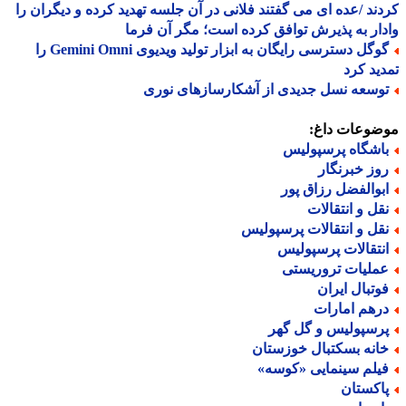
ند /عده ای می گفتند فلانی در آن جلسه تهدید کرده و دیگران را
ار به پذیرش توافق کرده است؛ مگر آن فرما
گوگل دسترسی رایگان به ابزار تولید ویدیوی Gemini Omni را
ید کرد
وسعه نسل جدیدی از آشکارسازهای نوری
ضوعات داغ:
اشگاه پرسپولیس
وز خبرنگار
بوالفضل رزاق پور
قل و انتقالات
قل و انتقالات پرسپولیس
نتقالات پرسپولیس
ملیات تروریستی
وتبال ایران
رهم امارات
رسپولیس و گل گهر
انه بسکتبال خوزستان
یلم سینمایی «کوسه»
اکستان