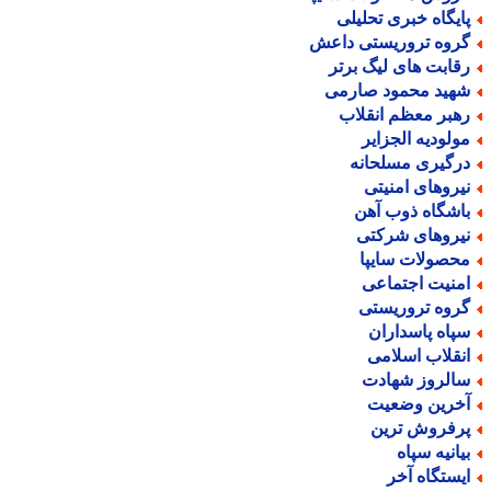
ایگاه خبری تحلیلی
روه تروریستی داعش
قابت های لیگ برتر
هید محمود صارمی
هبر معظم انقلاب
ولودیه الجزایر
رگیری مسلحانه
یروهای امنیتی
اشگاه ذوب آهن
یروهای شرکتی
حصولات سایپا
منیت اجتماعی
روه تروریستی
پاه پاسداران
نقلاب اسلامی
الروز شهادت
خرین وضعیت
رفروش ترین
یانیه سپاه
یستگاه آخر