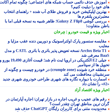
موزش حذف دائمی حساب شبکه های اجتماعی؛ چگونه تمام اکانت
ی خود را دیلیت کنیم؟
هترین اپلیکیشن خرید و فروش طلای آب شده + راهنمای انتخاب
تبرترین پلتفرم ها
بررسی گوشی Galaxy Z Flip8؛ ظاهر شبیه به نسخه قبلی اما با
طن متفاوت!
بار ویژه
و قیمت خودرو | چرخان
قایسه سنسور پارک اولتراسونیک و دوربین دنده عقب مزایا و
ایب
Arcfox Beta T1 نسخه تعویض پذیر باتری با باتری CATL و مدل
معرفی شد
جیلی E2 الکتریکی در اروپا ثبت نام شد؛ قیمت آغازی 19,490 یورو و
ویل ها از سپتامبر
منطقه خرد شونده (crumple zone) در خودرو چیست و چگونه از
نشینان محافظت می کند
سمارت با دیواره نگاره های شهری طراحی خودروی شهری جدید
بار ویژه
اقتصاد آزاد
قم های عجیب و غریب اجاره در بازار تهران/ اجاره آپارتمان در
ان ترین مناطق تهران چقدر است؟
حدودیت متنی برای کاربران رایگان ChatGPT حذف شد