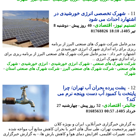
شهرک تخصصی انرژی خورشیدی در
هارد احداث می شود
یم نیوز
-
اقتصادی
-
40 روز پیش - دوشنبه 8
1
81768826
رعامل شرکت شهرک های صنعتی البرز از برنامه
ی برای راه اندازی شهرک انرژی خورشیدی در
هارد خبر داد. - مدیرعامل شرکت شهرک های صنعتی البرز از برنامه ریزی برای
 اندازی شهرک انرژی ...
ت شهرک های صنعتی
-
شهرک انرژی خورشیدی
-
انرژی خورشیدی
-
شهرک
 صنعتی
-
شرکت شهرک های صنعتی البرز
-
شرکت شهرک های صنعتی استان
-
رک
پشت پرده بحران آب تهران/ چرا
تخت با کمبود آب دست وپنجه نرم می
؟
بتر
-
اقتصادی
-
52 روز پیش - چهارشنبه 27
14، 00:57
81685633
گزارش خبرگزاری خبرآنلاین، ایران و بویژه کلان
 پرجمعیت تهران، طی سال های اخیر با بحران کاهش منابع آب مواجه شده
. تغییرات اقلیمی، افزایش دمای هوا و کاهش بارش ها، - به گزارش خبرگزاری