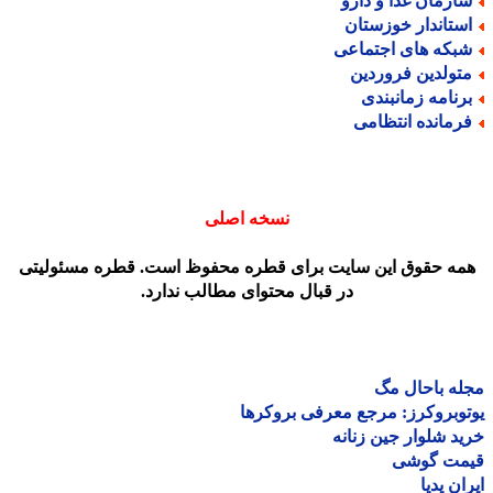
ازمان غذا و دارو
ستاندار خوزستان
بکه های اجتماعی
تولدین فروردین
رنامه زمانبندی
رمانده انتظامی
نسخه اصلی
مه حقوق این سایت برای قطره محفوظ است. قطره مسئولیتی
در قبال محتوای مطالب ندارد.
ه باحال مگ
وبروکرز: مرجع معرفی بروکرها
د شلوار جین زنانه
مت گوشی
ان پدیا