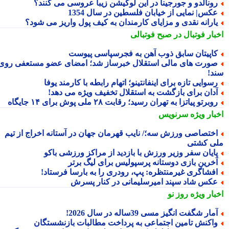
ونالدو و جورجینا در این لوکیشن زیبا عروسی می کنند؟
کس| نمایی از خیابان فلسطین در سال 1354
ارانه نقدی و مزایای کارمندان به کیف پول واریز می شود؟
بار فوتبال در صبح فوتبالی
اپیتان سابق ذوب آهن به فجرسپاسی پیوست
ورت های مالی استقلال خبرساز شد؛ امضای عضو مستعفی روی
د!
سوایی تازه برای اینفانتینو؛ اتهام رابطه با کارمند یوفا
دان برای بازگشت به استقلال تخفیف ویژه می دهد!
وبرتو پیاتزا به تهران رسید؛ رقابت ۲۸ ملی پوش برای ۱۴ جایگاه
بار ویژه
سرنویس
ختصاصی ورزش سه؛/ نایب قهرمان جهان در آستانه اخراج از تیم
ی کشتی
ایان سفر وزیر ورزش با بازدید از مراکز ورزشی باکو
خرین بازی دوستانه پرسپولیس برای لیگ برتر
فشاگری غیرمنتظره: پپ، رودری را به بارسا فرستاد!
کس شاد سپند امیرسلیمانی در کنار پسرش
بار ویژه
روز نو
مار شگفت انگیز مسی 39ساله در سال 2026!
اکنش تامین اجتماعی به پرداخت مطالبات بازنشستگان