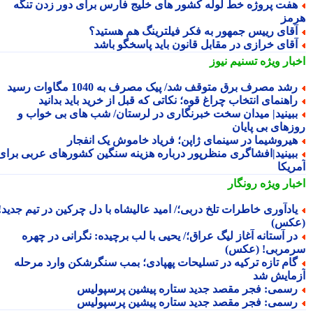
فت پروژه خط لوله کشور های خلیج فارس برای دور زدن تنگه
مز
قای رییس جمهور به فکر فیلترینگ هم هستید؟
قای خرازی در مقابل قانون باید پاسخگو باشد
بار ویژه
تسنیم نیوز
شد مصرف برق متوقف شد/ پیک مصرف به 1040 مگاوات رسید
اهنمای انتخاب چراغ قوه؛ نکاتی که قبل از خرید باید بدانید
بینید| میدان سخت خبرنگاری در لرستان/ شب های بی خواب و
زهای بی پایان
یروشیما در سینمای ژاپن؛ فریاد خاموش یک انفجار
بینید|افشاگری منظرپور درباره هزینه سنگین کشورهای عربی برای
ریکا
بار ویژه
رونگار
ادآوری خاطرات تلخ دربی؛/ امید عالیشاه با دل چرکین در تیم جدید!
کس)
ر آستانه آغاز لیگ عراق؛/ یحیی با لب برچیده: نگرانی در چهره
مربی! (عکس)
ام تازه ترکیه در تسلیحات پهپادی؛ بمب سنگرشکن وارد مرحله
مایش شد
سمی: فجر مقصد جدید ستاره پیشین پرسپولیس
سمی: فجر مقصد جدید ستاره پیشین پرسپولیس