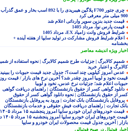
چری جتور F700 پلاگین هیبریدی را با 892 اسب بخار و عمق گذرآب
 معرفی کرد
یمت جدید بنزین سوپر وارداتی اعلام شد
یمت پارس نوآ، مرداد 1405
رایط فروش وانت زامیاد EX، مرداد 1405
علام شرایط فروش مشارکت در تولید سایپا از هفته آینده +
شنامه
بار ویژه
اندیشه معاصر
میم کالابرگ | جزئیات طرح شمیم کالابرگ | نحوه استفاده از شمیم
لابرگ و اعتبار خرید
دس امروز کیلویی چند است؟؛ جدول جدید قیمت حبوبات را ببینید /
مت نخود و لوبیا امروز چقدر شد؟ آخرین نرخ های بازار / قیمت روز
وبات اعلام شد؛ جزئیات نرخ عدس، نخود و لوبیا
انلود گواهی کسر از حقوق بازنشستگان | راهنمای دریافت گواهی
ر از حقوق بازنشستگان | نحوه دانلود گواهی کسر از حقوق
روفایل بازنشستگان بانک تجارت | ورود به پروفایل بازنشستگان
نک تجارت | راهنمای دریافت فیش حقوقی و خدمات بازنشستگان
قیمت خودروهای ایران خودرو سایپا امروز پنجشنبه ۱۵ مرداد ۱۴۰۵ |
قیمت خودروهای ایران خودرو سایپا امروز پنجشنبه ۱۵ مرداد ۱۴۰۵ در
زار | آخرین جدول قیمت محصولات ایران خودرو و سایپا
بار فوتبال در صبح فوتبالی