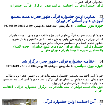
واره قرآنی فجر ...
ن
-
جشنواره قرآنی
-
اختتامیه
-
مراسم تقدیر
-
برگزار
-
قرآنی
-
جشنواره
تصاویر/ اولین جشنواره قرآنی ظهور فجر به همت مجتمع
زش علوم انسانی کثر تهران
ه نیوز
-
سیاسی
-
6 ماه پیش - سه شنبه 21 بهمن 1404، 09:32
80766880
ه/ اولین جشنواره قرآنی ظهور فجر ویژه طلاب حوزه های علمیه خواهران
ان تهران در چهار بخش آوایی، بخش حفظ، بخش مفاهیم و بخش هنری با
ر حجت الاسلام والمسلمین کبیریان مدیر حوزه علمیه ...
واره قرآنی
-
استان تهران
-
حوزه های علمیه خواهران
-
حجت الاسلام
مسلمین
-
حوزه علمیه خواهران
-
تهران
-
قرآنی
اختتامیه جشنواره قرآنی «ظهور فجر» برگزار شد
ه نیوز
-
سیاسی
-
6 ماه پیش - دوشنبه 20 بهمن 1404، 22:12
80763419
ه/ آیین اختتامیه نخستین جشنواره مسابقات قرآنی «ظهور فجر» ویژه طلاب
ه های علمیه خواهران استان تهران، برگزار شد. - حوزه/ آیین اختتامیه نخستین
واره مسابقات قرآنی ظهور فجر ویژه ...
ه های علمیه خواهران
-
مسابقات قرآنی
-
برگزار
-
جشنواره
-
قرآنی
-
اختتامیه
آن
آیین اختتامیه اولین جشنواره قرآنی