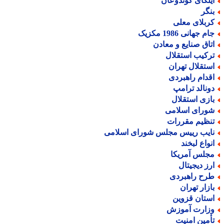
یلکای گوندوعان
نگر
ربلای معلی
م جهانی 1986 مکزیک
تاق صنایع و معادن
رکیب استقلال
ستقلال تهران
قدام راهبردی
ونالد ترامپ
ازی استقلال
ورای اسلامی
نظیم مقررات
ایب رییس مجلس شورای اسلامی
نواع لبخند
جلس آمریکا
رز دیجیتال
رح راهبردی
ازار تهران
ستان قزوین
زارت آموزش
أمین امنیت