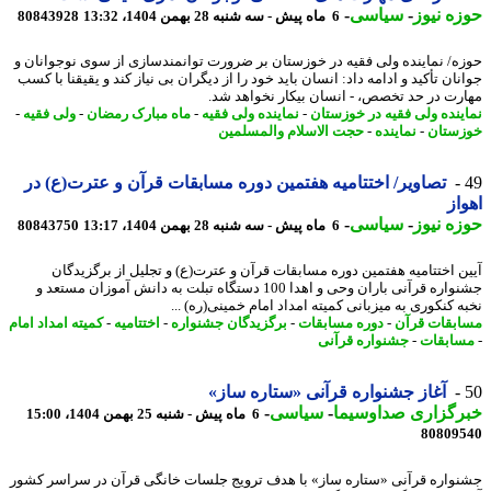
ه نیوز
-
سیاسی
-
6 ماه پیش - سه شنبه 28 بهمن 1404، 13:32
80843928
ه/ نماینده ولی فقیه در خوزستان بر ضرورت توانمندسازی از سوی نوجوانان و
ان تأکید و ادامه داد: انسان باید خود را از دیگران بی نیاز کند و یقیقنا با کسب
رت در حد تخصص، - انسان بیکار نخواهد شد.
ینده ولی فقیه در خوزستان
-
نماینده ولی فقیه
-
ماه مبارک رمضان
-
ولی فقیه
-
ستان
-
نماینده
-
حجت الاسلام والمسلمین
تصاویر/ اختتامیه هفتمین دوره مسابقات قرآن و عترت(ع) در
از
ه نیوز
-
سیاسی
-
6 ماه پیش - سه شنبه 28 بهمن 1404، 13:17
80843750
ن اختتامیه هفتمین دوره مسابقات قرآن و عترت(ع) و تجلیل از برگزیدگان
جشنواره قرآنی باران وحی و اهدا 100 دستگاه تبلت به دانش آموزان مستعد و
ه کنکوری به میزبانی کمیته امداد امام خمینی(ره) ...
بقات قرآن
-
دوره مسابقات
-
برگزیدگان جشنواره
-
اختتامیه
-
کمیته امداد امام
ابقات
-
جشنواره قرآنی
آغاز جشنواره قرآنی «ستاره ساز»
رگزاری صداوسیما
-
سیاسی
-
6 ماه پیش - شنبه 25 بهمن 1404، 15:00
80809
واره قرآنی «ستاره ساز» با هدف ترویج جلسات خانگی قرآن در سراسر کشور