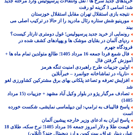
دهای جدید سرخ ها / نقل وانتقالات پرسپولیس وارد مرحله جدید
سامی 3 گزینه لو رفت
تیجه بازی استقلال تهران مقابل استقلال خوزستان
ورینیو شش ستاره رئال مادرید را از حالا در ترکیب اصلی می
د
ونمایی از خرید جدید پرسپولیس؛ غول دومتری تارتار کیست؟
دپای آلمان در بقایای موشک ها و پهپادهای کشف شده در
دگاه جهرم
فال شمع فردا جمعه 16 مرداد 1405؛ طالع متولدین تمام ماه ها +
وزش گرفتن فال
ولین جزییات طرح راهبردی امنیت تنگه هرمز
ناریا» در تماشاخانه جوانمرد – خبرآنلاین
فزایش تعرفه و تصاعد پلکانی بهای برق مشترکین کشاورزی لغو
تصادف مرگبار پژو در بلوار وکیل آباد مشهد + جزییات (15 مرداد
14
اسخ قالیباف به ترامپ: این دیپلماسی نمایشی، شکست خورده
ت
اسخ ایران به ادعای وزیر خارجه پیشین آلمان
قیمت طلا و دلار امروز جمعه 16 مرداد 1405؛ نرخ سکه، طلای 18
ر، دینار عراق، بیت کوین و ارز دیجیتال چند؟ (آنلاین)