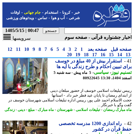
-
-
-
-
خبر
کرونا
استخدام
جام جهانی
اوقات
-
-
-
شرعی
آب و هوا
تماس
ویدئوهای ورزشی
00:47 | 1405/5/15
ار جشنواره قرآنی - صفحه سوم
سرویسها
حه قبل
صفحه بعد
1
2
3
4
5
6
7
8
9
10
11
12
20
19
18
17
16
15
14
استقرار بیش از 40 مبلغ در خوسف
ی تبیین احکام و طرح زندگی با آیه ها
یم نیوز
-
سیاسی
-
5 ماه پیش - سه شنبه 5
14، 13:30
80922645
س تبلیغات اسلامی خوسف از حضور مبلغان دینی
بتدای رمضان تا پایان عید فطر خبر داد. - استانها
 الاسلام احمد علی پور، رییس اداره تبلیغات اسلامی شهرستان خوسف در
وگو با خبرنگار ...
 مبارک رمضان
-
تبلیغات اسلامی
-
شهرستان
-
ماه مبارک
-
مبلغ
-
دینی
-
زندگی
راه اندازی 1200 مدرسه تخصصی
ظ قرآن در کشور