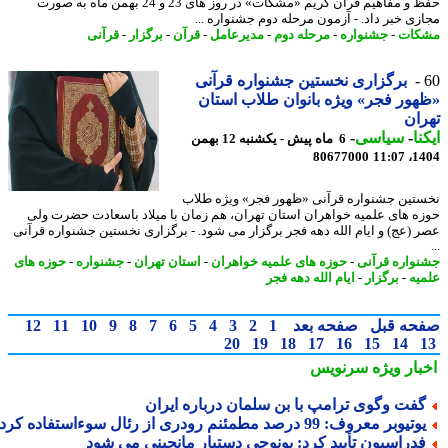
حفظ و مفاهیم قرآن کریم «مشکات» در روز های 23 و 24 بهمن ماه به صورت
زی خبر داد. - آزمون مرحله دوم جشنواره ...
کات
-
جشنواره
-
مرحله دوم
-
مدیرعامل
-
قرآن
-
برگزار
-
قرآنی
برگزاری نخستین جشنواره قرآنی
ور فجر» ویژه بانوان طلاب استان
ان
نا
-
سیاسی
-
6 ماه پیش - یکشنبه 12 بهمن
80677000
1404
تین جشنواره قرآنی «ظهور فجر» ویژه طلاب
ه های علمیه خواهران استان تهران، هم زمان با میلاد باسعادت حضرت ولی
 (عج) و ایام الله دهه فجر برگزار می شود. - برگزاری نخستین جشنواره قرآنی
واره قرآنی
-
حوزه های علمیه خواهران
-
استان تهران
-
جشنواره
-
حوزه های
یه
-
برگزار
-
ایام الله دهه فجر
حه قبل
صفحه بعد
1
2
3
4
5
6
7
8
9
10
11
12
20
19
18
17
16
15
14
بار ویژه
سرنویس
فت وگوی ترامپ با بن سلمان درباره ایران
تیوبر معروف: 99 درصد مطمئنم رودری از رئال سوءاستفاده کرد
دراسیون تأیید کرد: بونوچی دستیار مانچینی می شود