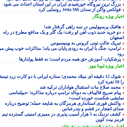
زرگ ترین نیروگاه خورشیدی ایران در این استان احداث می شود
ولکس واگن از سدان Jetta M6 رونمایی کرد
بار ویژه
رونگار
افبک پرسپولیس در سه راهی گرفتار شد!
و خرید جدید ذوب آهن لو رفت/ یک گلر و یک مدافع مطرح در راه
فهان
بریک جالب تونی کروس به وینیسیوس
رامپ: جنگ با ایران به زودی پایان می یابد؛ مذاکرات خوب پیش می
د
زشکیان: آموزش حق همه مردم است؛ نه فقط پولدارها
بار ویژه
ایونا نیوز
شوک 12 دقیقه ای میلاد محمدی؛ ستاره ایرانی با دو کارت زرد تیمش
رد
حمد صلاح مات استقبال هواداران ترکیه شد
یام صریح قالیباف به دونالد ترامپ درباره مذاکره؛ «دیپلماسی
ایشی شکست خورده است»
اکنش فوری استانداری هرمزگان به شایعه حمله؛ توضیح درباره
ای انفجار در قشم و بندرعباس
کشف نزدیک به 5 هزار آسیب پذیری در ممیزی امنیتی گسترده تیم
مز بیت کوین
بار ویژه
و قیمت خودرو | چرخان