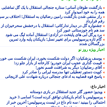
ازگشت طوفان آسانی؛ ستاره جنجالی استقلال با یک گل تماشایی
ه را به خود امیدوار کرد
از منتفی شدن بازگشت رامین رضائیان به استقلال؛ اختلاف بر سر
م قرارداد
شنواره گل در دیدار تدارکاتی؛ استقلال با درخشش سحرخیزان از
 هم نام خوزستانی عبور کرد
رد پرگل آبی های پایتخت در آزادی؛ استقلال آماده لیگ می شود
ام تازه پرسپولیس برای تغییر نسل؛ بازیکنان پایه وارد تمرین
رگسالان شدند
بار ویژه
روز نو
وسف پزشکیان: اگر دولت شکست بخورد، ایران شکست می خورد
یمت گذاری عجیب ایران خودرو؛ کارخانه از بازار جلو زد!
قای رضاییان؛ دیگر به شرافتت قسم نخور!
ویت دستور تعطیلی تنها مدرسه ایرانی را صادر کرد
اسخ قوه قضاییه به ادعای جنجالی درباره شهادت علی لاریجانی
ار داغ:
یدیو| حضور گلر جدید استقلال در بازی دوستانه
پرسپولیس با کدام بازیکنان توافق کرده است؟ اسامی 3 خرید
مالی را ببینید / سه نام داغ در لیست پرسپولیس؛ آخرین خبر از