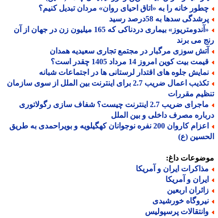
طور خانه را به «اتاق احیای روان» مردان تبدیل کنیم؟
شدگی سدها به 58درصد رسید
«آندومتریوز» بیماری دردناکی که 165 میلیون زن در جهان از آن
 می برند
تش سوزی مرگبار در مجتمع تجاری سعیدیه همدان
مت بیت کوین امروز 14 مرداد 1405 چقدر است؟
مایش جلوه های اقتدار لرستانی ها در اجتماعات شبانه
تکذیب اعمال ضریب 2.7 برای اینترنت بین الملل از سوی سازمان
یم مقررات
ماجرای ضریب 2.7 اینترنت چیست؟ شفاف سازی رگولاتوری
اره مصرف داخلی و بین الملل
اعزام کاروان 200 نفره نوجوانان کهگیلویه و بویراحمدی به طریق
سین (ع)
ضوعات داغ:
ذاکرات ایران و آمریکا
یران و آمریکا
ائران اربعین
یروگاه خورشیدی
انتقالات پرسپولیس