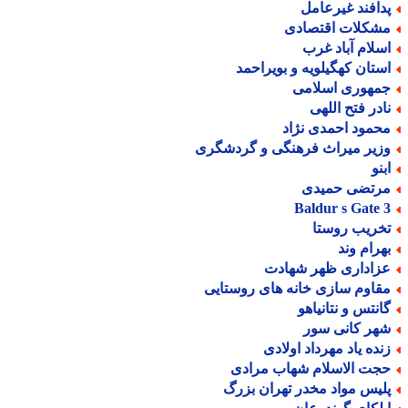
دافند غیرعامل
شکلات اقتصادی
سلام آباد غرب
ستان کهگیلویه و بویراحمد
مهوری اسلامی
ادر فتح اللهی
حمود احمدی نژاد
زیر میراث فرهنگی و گردشگری
بنو
رتضی حمیدی
Baldur s Gate 
خریب روستا
هرام وند
زاداری ظهر شهادت
قاوم سازی خانه های روستایی
انتس و نتانیاهو
هر کانی سور
نده یاد مهرداد اولادی
جت الاسلام شهاب مرادی
لیس مواد مخدر تهران بزرگ