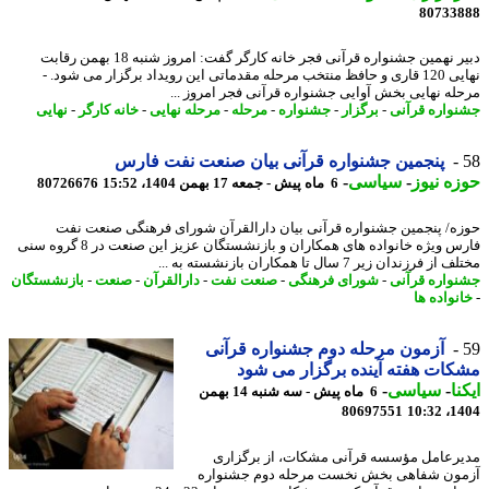
80733
دبیر نهمین جشنواره قرآنی فجر خانه کارگر گفت: امروز شنبه 18 بهمن رقابت
نهایی 120 قاری و حافظ منتخب مرحله مقدماتی این رویداد برگزار می شود. -
له نهایی بخش آوایی جشنواره قرآنی فجر امروز ...
واره قرآنی
-
برگزار
-
جشنواره
-
مرحله
-
مرحله نهایی
-
خانه کارگر
-
نهایی
پنجمین جشنواره قرآنی بیان صنعت نفت فارس
ه نیوز
-
سیاسی
-
6 ماه پیش - جمعه 17 بهمن 1404، 15:52
80726676
ه/ پنجمین جشنواره قرآنی بیان دارالقرآن شورای فرهنگی صنعت نفت
فارس ویژه خانواده های همکاران و بازنشستگان عزیز این صنعت در 8 گروه سنی
 فرزندان زیر 7 سال تا همکاران بازنشسته به ...
واره قرآنی
-
شورای فرهنگی
-
صنعت نفت
-
دارالقرآن
-
صنعت
-
بازنشستگان
نواده ها
آزمون مرحله دوم جشنواره قرآنی
ات هفته آینده برگزار می شود
نا
-
سیاسی
-
6 ماه پیش - سه شنبه 14 بهمن
80697551
1404
رعامل مؤسسه قرآنی مشکات، از برگزاری
ون شفاهی بخش نخست مرحله دوم جشنواره