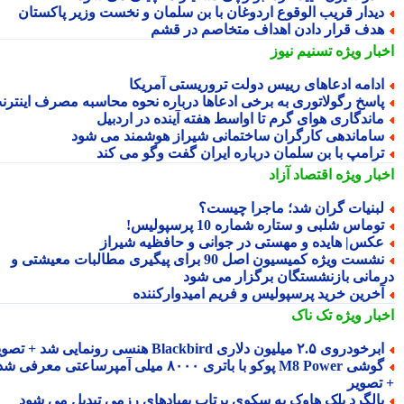
یدار قریب الوقوع اردوغان با بن سلمان و نخست وزیر پاکستان
دف قرار دادن اهداف متخاصم در قشم
بار ویژه
تسنیم نیوز
دامه ادعاهای رییس دولت تروریستی آمریکا
اسخ رگولاتوری به برخی ادعاها درباره نحوه محاسبه مصرف اینترنت
اندگاری هوای گرم تا اواسط هفته آینده در اردبیل
اماندهی کارگران ساختمانی شیراز هوشمند می شود
رامپ با بن سلمان درباره ایران گفت وگو می کند
بار ویژه
اقتصاد آزاد
بنیات گران شد؛ ماجرا چیست؟
وماس شلبی و ستاره شماره 10 پرسپولیس!
کس| هایده و مهستی در جوانی و حافظیه شیراز
نشست ویژه کمیسیون اصل 90 برای پیگیری مطالبات معیشتی و
مانی بازنشستگان برگزار می شود
خرین خرید پرسپولیس و فریم امیدوارکننده
بار ویژه
تک ناک
رخودروی ۲.۵ میلیون دلاری Blackbird هنسی رونمایی شد + تصویر
گوشی M8 Power پوکو با باتری ۸۰۰۰ میلی آمپرساعتی معرفی شد
تصویر
الگرد بلک هاوک به سکوی پرتاب پهپادهای رزمی تبدیل می شود