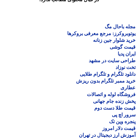
ه باحال مگ
وبروکرز: مرجع معرفی بروکرها
د شلوار جین زنانه
مت گوشی
ان پدیا
احی سایت در مشهد
 نوزاد
لود تلگرام و تلگرام طلایی
د ممبر تلگرام بدون ریزش
اری
شگاه لوله و اتصالات
 زنده جام جهانی
مت طلا دست دوم
ر اچ پی
ره وین تک
ت دلار امروز
زش ارز دیجیتال در تهران