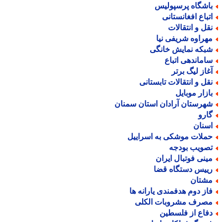
اشگاه پرسپولیس
تباع افغانستانی
قل و انتقالات
هراوه شریفی نیا
بکه نمایش خانگی
اماندهی اتباع
غاز لیگ برتر
قل و انتقالات تابستانی
ازار موبایل
هرستان آرادان استان سمنان
ارو
سنان
ملات موشکی به اسراییل
صویب بودجه
ینی فوتبال ایران
ییس دستگاه قضا
شتان
از دوم هدفمندی یارانه ها
صرف مشروبات الکلی
فاع از فلسطین