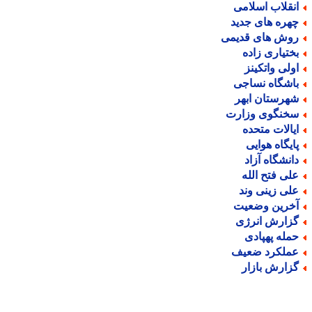
نقلاب اسلامی
هره های جدید
وش های قدیمی
ختیاری زاده
ولی واتکینز
اشگاه نساجی
هرستان ابهر
خنگوی وزارت
یالات متحده
ایگاه هوایی
انشگاه آزاد
لی فتح الله
لی زینی وند
خرین وضعیت
زارش انرژی
مله پهپادی
ملکرد ضعیف
زارش بازار