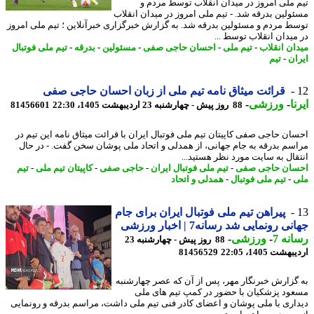
 ملی امروز در میدان انقلاب توسط مردم و
ولین بدرقه شد. - تیم ملی امروز در میدان انقلاب
ط مردم و مسئولین بدرقه شد. به گزارش خبرگزاری خبرآنلاین ؛ تیم ملی امروز
میدان انقلاب توسط ...
ان انقلاب
-
تیم ملی
-
احسان حاجی صفی
-
مسئولین
-
بدرقه
-
تیم ملی فوتبال
ان
-
تیم
قرائت میثاق نامه تیم ملی از زبان احسان حاجی صفی
ا
-
ورزشی
-
88 روز پیش - چهارشنبه 23 اردیبهشت 1405، 22:30
81456601
ان حاجی صفی کاپیتان تیم ملی فوتبال ایران با قرائت میثاق نامه این تیم در
سم بدرقه به جام جهانی، از همدلی و اتحاد ملی پوشان سخن گفت. - در ﺣﺎل
ﻘﺎل ﺑﻪ ﺳﺎﯾﺖ ﻣﻮرد ﻧﻈﺮ ﻫﺴﺘﯿﺪ...
ان حاجی صفی
-
تیم ملی فوتبال ایران
-
حاجی صفی
-
کاپیتان تیم ملی
-
تیم
-
تیم ملی فوتبال
-
همدلی و اتحاد
پیراهن تیم ملی فوتبال ایران برای جام
ی رونمایی شد رسانه7 | اخبار ورزشی
نه 7
-
ورزشی
-
88 روز پیش - چهارشنبه 23
شت 1405، 22:05
81456529
گزارش خبرنگار مهر، پس از آن که عصر چهارشنبه
ود پزشکیان با حضور در کمپ تیم های ملی
اری با ملی پوشان و اعضای کادر فنی تیم ملی داشت، مراسم بدرقه و رونمایی