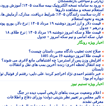
ارتی و سیاحتی بازنشستگان
ورود به سامانه نسخه الکترونیک بیمه سلامت ۱۴۰۵؛ آموزش ورود،
تعلام نسخه و مشاهده داروها
کارت سلامت رانندگان ۱۴۰۵؛ شرایط دریافت، مدارک، آزمایش ها،
ینه و نحوه استعلام
قیمت دلار و ارز امروز دوشنبه ۱۹ مرداد ۱۴۰۵ | نرخ دلار، یورو، پوند
درهم + جدول
قیمت طلا و سکه امروز دوشنبه ۱۹ مرداد ۱۴۰۵ | نرخ طلای ۱۸
ار، سکه امامی و نیم سکه امروز + جدول
بار ویژه
رونگار
لاح تحت تعقیب دادگاه مصر، داستان چیست؟
یمت طلا امروز دوشنبه 19 مرداد 1405
فزایش وزن پس از استرس؛ چه اشتباهاتی مانع لاغری می شوند؟
ند انتقال لحظه آخری/ زنده: آخرین بمب های نقل و انتقالات
بستان
بر داشتم احمدی نژاد اخراجم کرده/ علی دایی: رفتنم از فوتبال تولد
اره ام بود!
بار ویژه
تسنیم نیوز
علام وضعیت مرمت بناهای تاریخی آسیب دیده در جنگ
اثیر مجلس بر تغییر نظر بنزینی دولت/ وزرای دفاع و اطلاعات
رفی نشدند