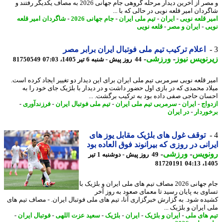
و مصر از آخرین دیدار مرحله گروهی جام جهانی 2026 به مصاف یکدیگر رفتند و
دان امیر قلعه نویی در حالی که با ...
ر قلعه نویی
-
ایران
-
تیم ملی ایران
-
جام جهانی 2026
-
شاگردان امیر قلعه
ی
-
ایران و مصر
-
قلعه نویی
اعلام ترکیب تیم ملی فوتبال ایران برابر مصر
نویس نیوز
-
ورزشی
-
44 روز پیش - شنبه 6 تیر 1405، 07:03
81750549
ر قلعه نویی سرمربی تیم ملی ایران برای این دیدار دو تغییر ایجاد کرده است.
اد محمدی که در بازی اول حضور داشت و در دیدار با بلژیک جای خود را به
ان حاجی صفی داده بود به ترکیب برگشت. ...
واج
-
ایران
-
سرمربی تیم ملی ایران
-
تیم ملی فوتبال ایران
-
فرزندآوری
-
وردار
-
در ایران
توقف غول های بلژیک مقابل یوز های
انی در روزی که بیرانوند فوق العاده بود
نویس
-
ورزشی
-
49 روز پیش - دوشنبه 1 تیر
81720191
1405
جام جهانی 2026 مصاف تیم های ملی ایران و بلژیک با
وی به پایان رسید تا معمای صعود به روز آخر
ده شود. به گزارش خبرگزاری آنا، تیم های ملی فوتبال ایران. - مصاف تیم های
ایران و بلژیک ...
 های ملی
-
ایران و بلژیک
-
ایران
-
بلژیک
-
سعید عزت اللهی
-
فوتبال ایران
-