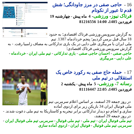
حاجی صفی در مرز جاودانگی؛ شش
 تا عبور از نکونام
اک نیوز
-
ورزشی
-
4 ماه پیش - چهارشنبه 19
 1405، 14:00
81216556
گزارش سرویس ورزشی فرتاک اقتصادی؛ به حدود
18 سال قبل برمی گردیم؛ پنجم خردادماه 1387. تیم
 ایران با مربیگری علی دایی در یک بازی تدارکاتی به مصاف زامبیا رفت. - به
رش سرویس ورزشی فرتاک اقتصادی؛
ی صفی
-
احسان حاجی صفی
-
بازی تدارکاتی
-
تیم ملی ایران
-
خردادماه
-
 دایی
-
مربیگری
حمله حاج صفی به رکورد خاص یک
قلالی در تیم ملی
نه 7
-
ورزشی
-
5 ماه پیش - یکشنبه 2
 1405، 22:05
81116447
در روز جمعه 29 اسفند، بر اساس اعلام سرمربی تیم
ملی فوتبال ایران 34 بازیکن زیر برای اردوی آماده
ی و انجام دو دیدار تدارکاتی برابر نیجریه و کاستاریکا به تیم ملی دعوت شدند. -
ز جمعه 29 اسفند،
 ملی فوتبال ایران
-
تیم ملی
-
تیم ملی فوتبال
-
سرمربی تیم ملی فوتبال ایران
-
ربی تیم ملی فوتبال
-
فوتبال ایران
-
اردوی آماده سازی