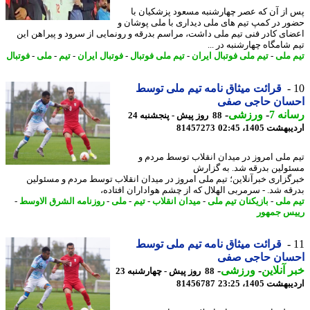
از آن که عصر چهارشنبه مسعود پزشکیان با
ر در کمپ تیم های ملی دیداری با ملی پوشان و
ای کادر فنی تیم ملی داشت، مراسم بدرقه و رونمایی از سرود و پیراهن این
 شامگاه چهارشنبه در ...
 ملی
-
تیم ملی فوتبال ایران
-
تیم ملی فوتبال
-
فوتبال ایران
-
تیم
-
ملی
-
فوتبال
قرائت میثاق نامه تیم ملی توسط
سان حاجی صفی
نه 7
-
ورزشی
-
88 روز پیش - پنجشنبه 24
شت 1405، 02:45
81457273
 ملی امروز در میدان انقلاب توسط مردم و
ولین بدرقه شد. به گزارش
گزاری خبرآنلاین؛ تیم ملی امروز در میدان انقلاب توسط مردم و مسئولین
قه شد. - سرمربی الهلال که از چشم هواداران افتاده،
 ملی
-
بازیکنان تیم ملی
-
میدان انقلاب
-
تیم
-
ملی
-
روزنامه الشرق الاوسط
-
س جمهور
قرائت میثاق نامه تیم ملی توسط
سان حاجی صفی
 آنلاین
-
ورزشی
-
88 روز پیش - چهارشنبه 23
شت 1405، 23:25
81456787