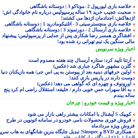
لاصه بازی لیورپول 2 -موناکو 3 | دوستانه باشگاهی
صحبت عجیب خرید ۱۹ ساله پرسپولیس درباره نام خانوادگی اش؛
دهاکش: اجدادمان اژدها می کشتند!
لاصه بازی منچسترسیتی 3 - اتلتیکومادرید 1 | دوستانه باشگاهی
لاصه بازی آرسنال 2 - دورتموند 3 | دوستانه باشگاهی
فشاگری همسر رضا شکاری پس از جدایی از پرسپولیس؛ پیشنهاد
لی سنگین یک تیم تهرانی رد شده بود!
بار ویژه
سرنویس
رتتا تأیید کرد: ستاره آرسنال چند هفته مصدوم است
لزن مشهور شاگرد جباری شد (عکس)
ولین حرفهای دینیه بعد از پیوستن به پی اس جی/ همه بازیکنان دنیا
ست دارند در پاریس بازی کنند!
ورونوف و چهره ای که گواهی می دهد! (عکس)
ه آقا سهراب حس خوبی دارم / خلیفه: استقلال راضی ام کرد پنج
له ببندم
بار ویژه
و قیمت خودرو | چرخان
یک S آپشنال با امکانات بیشتر راهی بازار می شود
روش فوری محصولات نامی خودرو در سامانه اتونوین در طرح
وش ویژه مردادماه
همکاری BYD و Sinopec؛ تبدیل جایگاه بنزینِ شانگهای به هاب سریع
ا 12 ایستگاه و امکانات رفاهی