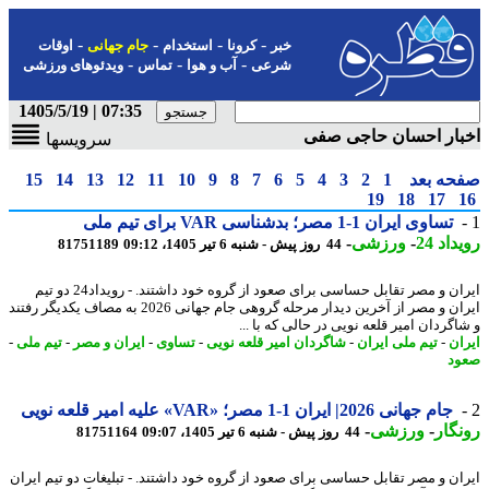
-
-
-
-
خبر
کرونا
استخدام
جام جهانی
اوقات
-
-
-
شرعی
آب و هوا
تماس
ویدئوهای ورزشی
07:35 | 1405/5/19
بار احسان حاجی صفی
سرویسها
حه بعد
1
2
3
4
5
6
7
8
9
10
11
12
13
14
15
19
18
17
تساوی ایران 1-1 مصر؛ بدشناسی VAR برای تیم ملی
اد 24
-
ورزشی
-
44 روز پیش - شنبه 6 تیر 1405، 09:12
81751189
​ایران و مصر تقابل حساسی برای صعود از گروه خود داشتند. - رویداد24 دو تیم
ایران و مصر از آخرین دیدار مرحله گروهی جام جهانی 2026 به مصاف یکدیگر رفتند
گردان امیر قلعه نویی در حالی که با ...
ان
-
تیم ملی ایران
-
شاگردان امیر قلعه نویی
-
تساوی
-
ایران و مصر
-
تیم ملی
-
د
جام جهانی 2026| ایران 1-1 مصر؛ «VAR» علیه امیر قلعه نویی
گار
-
ورزشی
-
44 روز پیش - شنبه 6 تیر 1405، 09:07
81751164
ران و مصر تقابل حساسی برای صعود از گروه خود داشتند. - تبلیغات دو تیم ایران