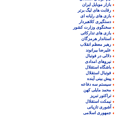
ازار موبایل ایران
قابت های لیگ برتر
ازی های رایانه ای
ستگیری کلاهبردار
خنگوی وزارت کشور
ازی های تدارکاتی
ستاندار هرمزگان
هبر معظم انقلاب
لیرضا بیرانوند
لالی در فوتبال
یروهای امدادی
اشگاه استقلال
وتبال استقلال
یش بینی آینده
یستم سه دفاعه
حمد مایلی کهن
راکتور تبریز
یمکت استقلال
شوری تازیانی
مهوری اسلامی