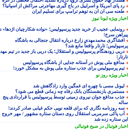
شدار نهاد حقوق بشری اروپا درباره تشدید احتمال قحطی در غزه
د پای آمریکا و اسراییل در باج گیری مهاجرتی مراکش از اسپانیا؟
عنه سی ان ان به توهم ترامپ برای تسلیم ایران
بار ویژه
ایونا نیوز
ونمایی عجیب از خرید جدید پرسپولیس؛ «نواده شکارچیان اژدها» در
راهن سرخ!
فشاگری محمدمهدی زارع درباره انتقال جنجالی به باشگاه
سپولیس؛ تارتار واقعاً مانع شد؟
ربی زودهنگام پرسپولیس و استقلال؛ یک دربی باز جدید در تیم مهدی
تار!
دافع ملی پوش در آستانه جدایی از باشگاه پرسپولیس
یم پرسپولیس برای جذب ستاره ملی پوش به مشکل خورد!
بار ویژه
روز نو
یونل مسی با چهره ای غمگین وارد زادگاهش شد
ستمری بازنشستگان بانک رفاه چه زمانی قطع می شود؟
ذب مدافع جوان نیروی زمینی توسط پرسپولیس با قراردادی پنج
له
ه روزنامه نگاری که برای قلعه نویی حکم غیابی صادر کردند!
ب پاکی سرمربی استقلال روی دستان ستاره مشهور / مهر خروج
ن ستاره زده شد
بار فوتبال در صبح فوتبالی