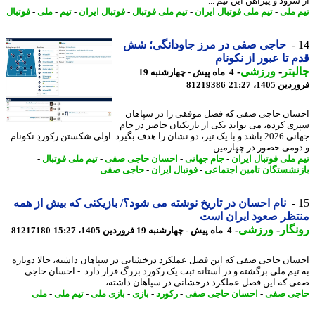
رود و پیراهن این تیم ...
 ملی
-
تیم ملی فوتبال ایران
-
تیم ملی فوتبال
-
فوتبال ایران
-
تیم
-
ملی
-
فوتبال
حاجی صفی در مرز جاودانگی؛ شش
 تا عبور از نکونام
بتر
-
ورزشی
-
4 ماه پیش - چهارشنبه 19
 1405، 21:27
81219386
ان حاجی صفی که فصل موفقی را در سپاهان
ی کرده، می تواند یکی از بازیکنان حاضر در جام
جهانی 2026 باشد و با یک تیر، دو نشان را هدف بگیرد. اولی شکستن رکوردِ نکونام
ومی حضور در چهارمین ...
 ملی فوتبال ایران
-
جام جهانی
-
احسان حاجی صفی
-
تیم ملی فوتبال
-
نشستگان تامین اجتماعی
-
فوتبال ایران
-
حاجی صفی
نام احسان در تاریخ نوشته می شود؟/ بازیکنی که بیش از همه
ظر صعود ایران است
گار
-
ورزشی
-
4 ماه پیش - چهارشنبه 19 فروردین 1405، 15:27
81217180
ان حاجی صفی که این فصل عملکرد درخشانی در سپاهان داشته، حالا دوباره
تیم ملی برگشته و در آستانه ثبت یک رکورد بزرگ قرار دارد. - احسان حاجی
 که این فصل عملکرد درخشانی در سپاهان داشته، ...
ی صفی
-
احسان حاجی صفی
-
رکورد
-
بازی
-
بازی ملی
-
تیم ملی
-
ملی