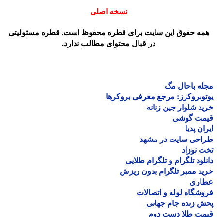
نسخه اصلی
مه حقوق این سایت برای قطره محفوظ است. قطره مسئولیتی
در قبال محتوای مطالب ندارد.
ه باحال مگ
وبروکرز: مرجع معرفی بروکرها
د شلوار جین زنانه
مت گوشی
ان پدیا
احی سایت در مشهد
 نوزاد
لود تلگرام و تلگرام طلایی
د ممبر تلگرام بدون ریزش
اری
شگاه لوله و اتصالات
 زنده جام جهانی
مت طلا دست دوم