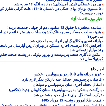
یرمرد خستگی ناپذیر آمریکایی؛ دوج دورانگو ۱۶ ساله شد
۵ میلیون تومان بهای خنکی در تابستان ۱۴۰۵؛ علت گرانی شارژ کولر
درو چیست؟
بار ویژه
اقتصاد آزاد
ماینده مجلس: با حقوق 18 میلیونی دم از جوانی جمعیت نزنید!
زینه ساخت مسکن سر به فلک کشید/ ساخت هر متر خانه چقدر آب
 خورد؟
ارانه نقدی و کالابرگ این افراد رسما حذف شد
افزایش 100 درصدی اجاره مسکن در تهران / رهن آپارتمان در پایتخت
د میلیارد تومانی شد
کس یادگاری سعید پیردوست و بهروز وثوقی در پشت صحنه فیلم
نها؛ سال 53
ار داغ:
زیز دردانه های تارتار در پرسپولیس +عکس
اضلی: پرسپولیس حداقل سه بازیکن دیگر لازم دارد
نتقال لحظه آخری میان پرسپولیس و سپاهان
ازگشت باشکوه به پرسپولیس: داستان کاپیتان جدید! (عکس)
رکیب استقلال برای فصل جدید مشخص شد
مت طلا امروز دوشنبه 19 مرداد 1405
فزایش وزن پس از استرس؛ چه اشتباهاتی مانع لاغری می شوند؟