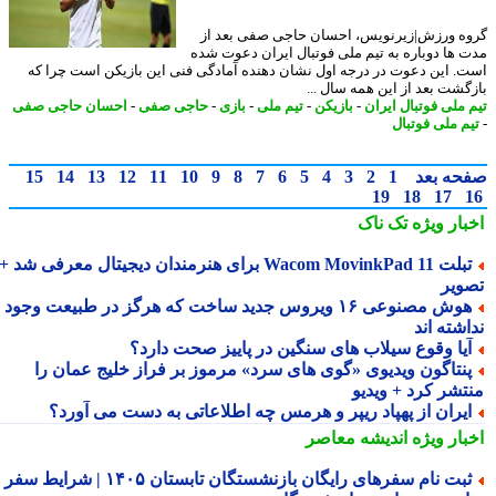
ه ورزش|زیرنویس، احسان حاجی صفی بعد از
 ها دوباره به تیم ملی فوتبال ایران دعوت شده
. این دعوت در درجه اول نشان دهنده آمادگی فنی این بازیکن است چرا که
گشت بعد از این همه سال ...
 ملی فوتبال ایران
-
بازیکن
-
تیم ملی
-
بازی
-
حاجی صفی
-
احسان حاجی صفی
م ملی فوتبال
حه بعد
1
2
3
4
5
6
7
8
9
10
11
12
13
14
15
19
18
17
بار ویژه
تک ناک
تبلت Wacom MovinkPad 11 برای هنرمندان دیجیتال معرفی شد +
ویر
هوش مصنوعی ۱۶ ویروس جدید ساخت که هرگز در طبیعت وجود
شته اند
یا وقوع سیلاب های سنگین در پاییز صحت دارد؟
نتاگون ویدیوی «گوی های سرد» مرموز بر فراز خلیج عمان را
تشر کرد + ویدیو
یران از پهپاد ریپر و هرمس چه اطلاعاتی به دست می آورد؟
بار ویژه
اندیشه معاصر
ثبت نام سفرهای رایگان بازنشستگان تابستان ۱۴۰۵ | شرایط سفر