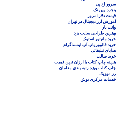
ر اچ پی
ره وین تک
ت دلار امروز
زش ارز دیجیتال در تهران
ت بار
رین طراحی سایت یزد
د مانیتور استوک
د فالوور پاپ آپ اینستاگرام
یای تبلیغاتی
ید سالت
نه چاپ کتاب با ارزان ترین قیمت
 کتاب ویژه رتبه بندی معلمان
موزیک
مات مرکزی بوش