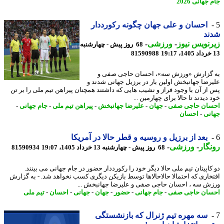
جهانی 2026
احسان و علی جهان چگونه رکورددار
ند
نویس نیوز
-
ورزشی
-
68 روز پیش - چهارشنبه
81590988
گزارش «ورزش سه»، احسان حاجی صفی و
رضا جهانبخش اولین بار در برزیل جهانی شدند و
از آن با وجود فراز و نشیب هایی که داشتند همچنان پیراهن تیم ملی را بر تن
دیدند تا حالا برای چهارمین ...
ان حاجی صفی
-
جهان
-
علیرضا جهانبخش
-
پیراهن تیم ملی
-
جام جهانی
-
نی
-
احسان
بعد از برزیل و روسیه و قطر حالا در آمریکا
گار
-
ورزشی
-
68 روز پیش - چهارشنبه 13 خرداد 1405، 19:07
81590934
کاپیتان تیم ملی حالا دیگر خود را رکورددار حضور در جام جهانی می بینند.
خاری که احتمالا حالاحالاها توسط بازیکن دیگری کسب نخواهد شد. - به گزارش
ش سه ، احسان حاجی صفی و علیرضا جهانبخش ...
ان حاجی صفی
-
جام جهانی
-
حضور
-
جهان
-
جهانی
-
احسان
-
تیم ملی
سه مهره تیم ژنرال که بازنشستگی