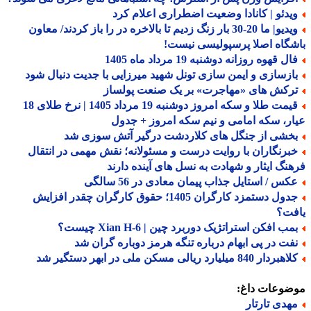
یدئو | کانادا وضعیت اضطراری اعلام کرد
ویدیو| ما 20-30 بار زنگ زدیم تا بالاخره در را باز کردند/ معاون
گاه اصلا پرسپولیسی نیست!
ل قهوه روزانه دوشنبه 19 مرداد ماه 1405
ازسازی و ایمن سازی تونل شهید میرزایی با جدیت دنبال شود
رکش های «مهاجرت» بر یک صنعت پولساز
قیمت طلا و سکه امروز دوشنبه 19 مرداد 1405 | نرخ طلای 18
ر، سکه امامی و نیم سکه امروز + جدول
خشی از جنگل های کلاردشت درگیر آتش سوزی شد
برنگاران با روایت درست و مسئولانه؛ نقش مهمی در انتقال
نگ ایثار و شهادت به نسل های آینده دارند
کس / استایل جذاب پیمان معادی در 56 سالگی
جدول دستمزد کارگران 1405؛ حقوق کارگران چقدر افزایش
فت؟
ب افکن استراتژیک دوربرد چین | Xian H-6 چیست؟
فت در پی ابهام درباره تنگه هرمز دوباره گران شد
ردار 840 میلیارد ریالی مسکن ملی در ابهر دستگیر شد
ضوعات داغ:
هدی تارتار