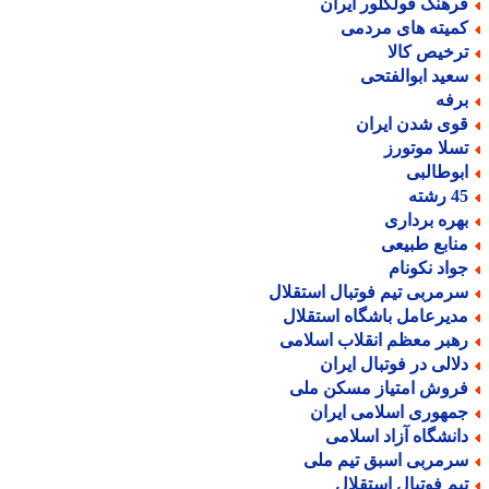
رهنگ فولکلور ایران
میته های مردمی
رخیص کالا
عید ابوالفتحی
رفه
وی شدن ایران
سلا موتورز
بوطالبی
رشته
هره برداری
نابع طبیعی
واد نکونام
رمربی تیم فوتبال استقلال
دیرعامل باشگاه استقلال
هبر معظم انقلاب اسلامی
لالی در فوتبال ایران
روش امتیاز مسکن ملی
مهوری اسلامی ایران
انشگاه آزاد اسلامی
رمربی اسبق تیم ملی
یم فوتبال استقلال