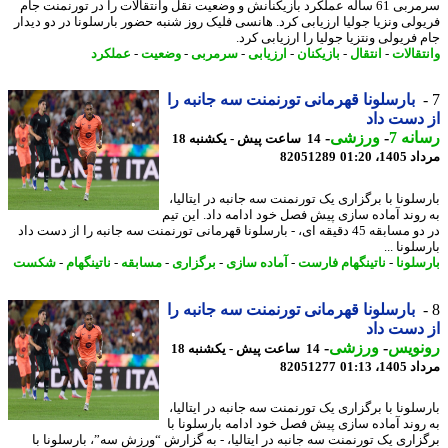
سرمربی 61 ساله عملکرد بازیکنانش و وضعیت نقل وانتقالات را در تورنمنت جام
ولی ونزیا جولیا ارزیابی کرد. هانسی فلیک روز شنبه حضور بارسلونا در دو دیدار
فریولی ونتزیا جولیا را ارزیابی کرد.
تقالات
-
انتقال
-
بازیکنان
-
ارزیابی
-
سرمربی
-
وضعیت
-
عملکرد
بارسلونا قهرمانی تورنمنت سه جانبه را
دست داد
نه 7
-
ورزشی
-
14 ساعت پیش - یکشنبه 18
1، 01:20
82051289
لونا با برگزاری یک تورنمنت سه جانبه در ایتالیا،
روند آماده سازی پیش فصل خود ادامه داد. این تیم
در دو مسابقه 45 دقیقه ای، - بارسلونا قهرمانی تورنمنت سه جانبه را از دست داد
لونا ...
سلونا
-
ناتینگهام فارست
-
آماده سازی
-
برگزاری
-
مسابقه
-
ناتینگهام
-
شکست
بارسلونا قهرمانی تورنمنت سه جانبه را
دست داد
نویس
-
ورزشی
-
14 ساعت پیش - یکشنبه 18
1، 01:13
82051277
لونا با برگزاری یک تورنمنت سه جانبه در ایتالیا،
روند آماده سازی پیش فصل خود ادامه بارسلونا با
زاری یک تورنمنت سه جانبه در ایتالیا، - به گزارش “ورزش سه”، بارسلونا با