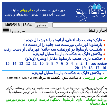
-
-
-
-
خبر
کرونا
استخدام
جام جهانی
اوقات
-
-
-
شرعی
آب و هوا
تماس
ویدئوهای ورزشی
15:34 | 1405/5/18
ار رافینیا
سرویسها
فلیک: وقت خداحافظی، آرائوخو را خوشحال دیدم!
بارسلونا قهرمانی تورنمنت سه جانبه را از دست داد
شکست بارسلونا در تورنمنت سه جانبه؛ قهرمانی از دست رفت
واکنش فلیک به شکست بارسا مقابل اودینزه
خلاصه بازی عجیب بارسلونا مقابل اودینزه (ویدئو)
حه بعد
1
2
3
4
5
6
7
8
9
10
11
12
13
14
15
20
19
18
17
واکنش فلیک به شکست بارسا مقابل اودینزه
بتر
-
ورزشی
-
3 ساعت پیش - یکشنبه 18 مرداد 1405، 12:27
82053915
گزارش روزپلاس، بارسلونا در یک تورنمنت سه جانبه دو دیدار دوستانه برگزار
 که ابتدا با یک گل ناتینگهام فارست را شکست داد اما در دومین مسابقه با
جه یک بر صفر مقابل اودینزه شکست خورد.
نامه اسپانیایی
-
بازی
-
بارسلونا
-
ناتینگهام فارست
-
اودینزه
-
موندو دپورتیوو
-
ار دوستانه