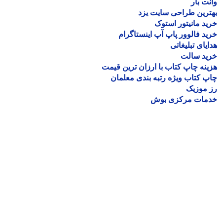
ت بار
رین طراحی سایت یزد
د مانیتور استوک
د فالوور پاپ آپ اینستاگرام
یای تبلیغاتی
ید سالت
نه چاپ کتاب با ارزان ترین قیمت
 کتاب ویژه رتبه بندی معلمان
موزیک
مات مرکزی بوش