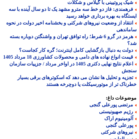
یک پروتیینی با گیلاس و شکلات
رهمندی: فاز دو خط سه مترو مشهد یک تا دو سال آینده با سه
تگاه به بهره برداری خواهد رسید
نتقاد از وضعیت نیروهای شرکتی و بخشنامه اخیر دولت در نحوه
ماندهی
هرمز در گرو 6 شرط؛ راه توافق تهران و واشنگتن دوباره بسته
؟
ولت به دنبال بازگشایی کامل اینترنت؛ گره کار کجاست؟
یمت انواع نهاده های دامی و محصولات کشاورزی 18 مرداد 1405
اعلام نتایج نهایی دکتری 1405 در اواخر مرداد / جزییات سازمان
جش
جزیه و تحلیل ها نشان می دهد که اسکوترهای برقی بسیار
ناک تر از موتورسیکلت یا دوچرخه هستند
ضوعات داغ:
رتضی پورعلی گنجی
ژیم صهیونیستی
لومینیوم اراک
ورعلی گنجی
یروهای شرکتی
ین العابدین