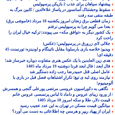
شنهاد سپاهان برای جذب 2 بازیکن پرسپولیس
قوط وحشتناک آسانسور در پاساژ علاءالدین / کابین مرگ به
قه منفی سه رفت
ان قطعی برق زنجان امروز یکشنبه 18 مرداد (خاموشی برق)
عدا می گویم چرا به پرسپولیس نرفتم
ک کشور دیگر به «توافق مکه» می پیوندد| ترکیه خیال ایران را
حت کرد
لالی لای زرورق در پرسپولیس! (عکس)
ویدیو| خلاصه بازی بارسلونا مقابل ناتینگام و اودینزه/ تورنمنت 45
قه ای!
دی زین العابدین با یک عکس هنری متفاوت دوباره خبرساز شد!
ل ابجد | فال ابجد فردا دوشنبه 19 مرداد ماه 1405
امل اصلی قتل حمیدرضا رجب زاده دستگیر شد
یازمند روی لبه ی تیغ؛ تکرارِ اشتباهاتِ فصل قبل در بازی با
مینیوم!
گاهی به دکوراسیون عروسی مرتضی پورعلی گنجی و همسرش
ز ورود زیبای عروس و داماد تا لباس پرنسسی عروس خانم
مت دلار، طلا و سکه امروز 18 مرداد 1405
یانگین قیمت مسکن در تهران به این عدد عجیب رسید
یران از پهپاد ریپر و هرمس چه اطلاعاتی به دست می آورد؟