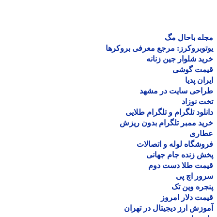
ه باحال مگ
وبروکرز: مرجع معرفی بروکرها
د شلوار جین زنانه
مت گوشی
ان پدیا
احی سایت در مشهد
 نوزاد
لود تلگرام و تلگرام طلایی
د ممبر تلگرام بدون ریزش
اری
شگاه لوله و اتصالات
 زنده جام جهانی
مت طلا دست دوم
ر اچ پی
ره وین تک
ت دلار امروز
زش ارز دیجیتال در تهران