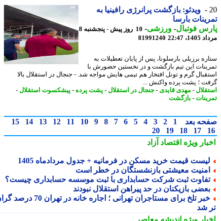
ویدئو: بازگشت پرانرژی رافینیا به
ینات بارسا
س فوتبال
-
ورزشی
-
10 روز پیش - پنجشنبه 8
1، 22:47
81991240
ره برزیلی بارسلونا، پس از پایان تعطیلات به
ینات این تیم بازگشت و در نخستین حضورش با
قبال گرم و تونل افتخار هم تیمی هایش مواجه شد. - جنجال در استقلال بالا
ت ؛ پشت پرده واکنش ...
قلال
-
مهدی قایدی
-
جنجال در استقلال
-
پشت پرده
-
پیشکسوت استقلال
-
ینات
-
بازگشت
حه بعد
1
2
3
4
5
6
7
8
9
10
11
12
13
14
15
20
19
18
17
بار ویژه
اقتصاد آزاد
یست قیمت خرید مسکن در فرمانیه + جدول مردادماه 1405
منیت معیشتی بازنشستگان در خطر است
فاوت ثبت شرکت حسابداری با ثبت موسسه حسابداری چیست؟
عضی بازیکنان در حد پیراهن استقلال نبودند
خبر تلخ برای مستاجران تهرانی ؛ اجاره خانه در تهران 70 درصد گران
 شد
بار ویژه
اندیشه معاصر