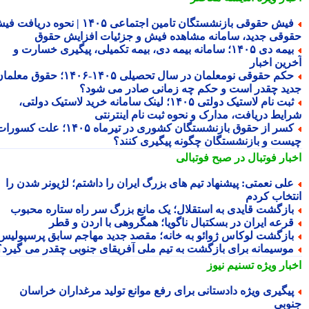
فیش حقوقی بازنشستگان تامین اجتماعی ۱۴۰۵ | نحوه دریافت فیش
وقی جدید، سامانه مشاهده فیش و جزئیات افزایش حقوق
بیمه دی ۱۴۰۵؛ سامانه بیمه دی، بیمه تکمیلی، پیگیری خسارت و
رین اخبار
حکم حقوقی نومعلمان در سال تحصیلی ۱۴۰۵-۱۴۰۶؛ حقوق معلمان
ید چقدر است و حکم چه زمانی صادر می شود؟
ثبت نام لاستیک دولتی ۱۴۰۵؛ لینک سامانه خرید لاستیک دولتی،
ایط دریافت، مدارک و نحوه ثبت نام اینترنتی
کسر از حقوق بازنشستگان کشوری در تیرماه ۱۴۰۵؛ علت کسورات
ست و بازنشستگان چگونه پیگیری کنند؟
بار فوتبال در صبح فوتبالی
لی نعمتی: پیشنهاد تیم های بزرگ ایران را داشتم؛ لژیونر شدن را
تخاب کردم
ازگشت قایدی به استقلال؛ یک مانع بزرگ سر راه ستاره محبوب
رعه ایران در بسکتبال ناگویا؛ همگروهی با اردن و قطر
ازگشت لوکاس ژوائو به خانه؛ مقصد جدید مهاجم سابق پرسپولیس
وسیمانه برای بازگشت به تیم ملی آفریقای جنوبی چقدر می گیرد؟
بار ویژه
تسنیم نیوز
یگیری ویژه دادستانی برای رفع موانع تولید مرغداران خراسان
وبی