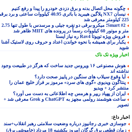
گونه محل اتصال بدنه و برق دزدی خودرو را پیدا و رفع کنیم
نیسان NX7 پلاگین هیبرید با باتری 40.95 کیلووات ساعتی و برد برقی
 معرفی شد
Smart #2؛ میکرو-برقی دو نفره جیلی و مرسدس با طول تنها 2.75
ور 60 کیلووات رسماً در پرونده های MIIT ظاهر شد
روش ویژه تویوتا Rav4 ره نیاز ایستا
کبار برای همیشه با نحوه خواندن اعداد و حروف روی لاستیک آشنا
ید
بار ویژه
تک ناک
هوش مصنوعی ۱۶ ویروس جدید ساخت که هرگز در طبیعت وجود
شته اند
یا وقوع سیلاب های سنگین در پاییز صحت دارد؟
نتاگون ویدیوی «گوی های سرد» مرموز بر فراز خلیج عمان را
تشر کرد + ویدیو
یران از پهپاد ریپر و هرمس چه اطلاعاتی به دست می آورد؟
ساعت هوشمند رولمی مجهز به ChatGPT و Grok معرفی شد +
ویر
ار داغ:
وسازی خبری رجانیوز درباره وضعیت سلامتی رهبر انقلاب+سند
ان قطعی برق گرگان امروز یکشنبه 18 مرداد (خاموشی برق)