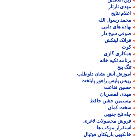
هدی تارتار
علام نتایج
حمد رسول الله
هاده های دامی
وفی شیخ داز
رانک لینکش
وت
مکاری گازی
رنامه تکیه خانه
نگ پنج
موزش آتش نشان داوطلب
ییس پلیس راهور پایتخت
سین قناعت
هدی قمصریان
یستمین جشن حافظ
خت کمان
اه تلخ جنوبی
روش محصولات لاغری
ستقرار موکب ها
الکوبی بازیکنان فوتبال