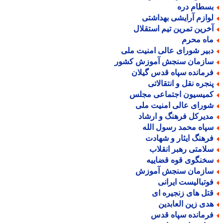
سطام دره
وازم آرایشی بهداشتی
خرین تمرین تیم استقلال
اه محرم
بیر شورای عالی امنیت ملی
ازمان سنجش آموزش کشور
رمانده سپاه قدس گیلان
نجره نقل و انتقالاتی
میسیون اجتماعی مجلس
ورای عالی امنیت ملی
دیرکل فرهنگ و ارشاد
پاه محمد رسول الله
رهنگ ایثار و شهادت
لامتی رهبر انقلاب
خنگوی قوه قضاییه
ازمان سنجش آموزش
وتبالیست ایرانی
تل های زنجیره ای
دی زین العابدین
رمانده سپاه قدس