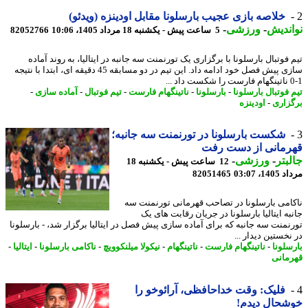
خلاصه بازی عجیب بارسلونا مقابل اودینزه (ویدئو)
ندیش
-
ورزشی
-
5 ساعت پیش - یکشنبه 18 مرداد 1405، 10:06
82052766
فوتبال بارسلونا با برگزاری یک تورنمنت سه جانبه در ایتالیا، به روند آماده
سازی پیش فصل خود ادامه داد. این تیم در دو مسابقه 45 دقیقه ای، ابتدا با نتیجه
فوتبال بارسلونا
-
بارسلونا
-
ناتینگهام فارست
-
تیم فوتبال
-
آماده سازی
-
زاری
-
اودینزه
شکست بارسلونا در تورنمنت سه جانبه؛
رمانی از دست رفت
بتر
-
ورزشی
-
12 ساعت پیش - یکشنبه 18
1، 03:07
82051465
امی بارسلونا در تصاحب قهرمانی تورنمنت سه
به ایتالیا بارسلونا در جریان رقابت های یک
نمنت سه جانبه که برای آماده سازی پیش فصل در ایتالیا برگزار شد، - بارسلونا
خستین دیدار ...
سلونا
-
ناتینگهام فارست
-
ناتینگهام
-
نیکولا میلنکوویچ
-
ناکامی بارسلونا
-
ایتالیا
-
مانی
فلیک: وقت خداحافظی، آرائوخو را
شحال دیدم!