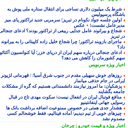
رط یک میلیون دلاری نساجی برای انتقال ستاره ملی پوش به
شگاه پرسپولیس
ولین جلسه جواد نکونام در تبریز؛ سرمربی جدید تراکتور پای میز
یرعامل نشست! + عکس
جاع و بیرانوند عامل جدایی ربیعی از تراکتور بودند؟ ادعای جنجالی
تبریز
اجرای بازوبند تراکتور؛ چرا شجاع خلیل زاده کاپیتانی را به بیرانوند
د؟
دعای جنجالی درباره سهم ایران از دریای خزر؛ آیا کنوانسیون آکتائو
م کشورمان را کاهش می دهد؟
بار ویژه
سرنویس
وزهای خوش سهیلی مقدم در جنوب شرق آسیا؛ / قهرمانی لژیونر
رانی در جام حذفی میانمار
زشکیان: ما امروز نیازمند دانشمندانی هستیم که گره از مشکلات
معه بگشایند
نافع فوتبال ایران در انفعال نیست/ سکوت مهدی تاج در قبال
ایی جهانی اینفانتینیو
شدار جدی همتی در خصوص ممنوعیت اضافه برداشت بانک ها
یزهای خوبی از تیم دیدیم/ آماده فینالیم، فقط خوشحالم کسی
دوم نشد
بار ویژه
و قیمت خودرو | چرخان