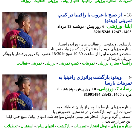
ینات
-
ستاره برزیلی
-
رافینیا
-
انتهای پیام/
-
برزیلی
-
فعالیت
-
روزانه
از صبح تا غروب با رافینیا در کمپ
ینی (ویدئو)
ا
-
ورزشی
-
6 روز پیش - دوشنبه 12 مرداد
82015246
1405
لونا، ویدئویی از فعالیت های روزانه رافینیا،
ره برزیلی خود را منتشر کرده که جزییات تمرینات
سخت و فشرده او را از ساعت 10:30 صبح تا 18:30 عصر، - یک روز پرفشار با وینگر
لی بارسا از ...
نیا
-
ستاره برزیلی
-
تمرینات
-
کمپ تمرینی
-
برزیلی
-
تمرینی
-
فعالیت
ویدئو: بازگشت پرانرژی رافینیا به
ینات بارسا
نه 7
-
ورزشی
-
10 روز پیش - پنجشنبه 8
1، 23:45
81991484
ره برزیلی بارسلونا، پس از پایان تعطیلات به
ینات این تیم بازگشت و در نخستین حضورش با
قبال گرم و تونل افتخار هم تیمی هایش مواجه شد. انتهای پیام/ منبع خبر: ایلنا
خبر از سایت ...
ره برزیلی
-
تونل افتخار
-
تمرینات
-
بازگشت
-
انتهای پیام/
-
استقبال
-
تعطیلات