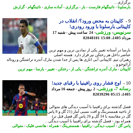
اری ...
سلونا
-
ناتینگهام فارست
-
بار
-
برگزاری
-
آماده سازی
-
ناتینگهام
-
گزارش
کاپیتان به محض ورود؟/ انقلاب در
یتانی بارسلونا با ورود رودری!
نویس
-
ورزشی
-
24 ساعت پیش - شنبه 17
1، 15:08
82048101
سا در آستانه تغییر یکی از نمادین ترین و مهم ترین
صر داخل هر رختکن نیز قرار دارد: هسته اصلی
ران تیم. کاپیتانی آبی اناری ها پس از جدا شدن مارک آندره تراشتگن و رونالد
وخو و ...
تان
-
مارک آندره تراشتگن
-
یکی از
-
رختکن
-
تغییر
-
بارسا
-
مهم ترین
اوج فشار روی رافینیا با رقبای جدید!
نه 7
-
ورزشی
-
2 روز پیش - جمعه 16 مرداد
82039296
1405
 گذشته برای رافینیا با آسیب دیدگی های متوالی
از ناحیه همسترینگ و افت نسبی آمار (21 گل و 8 پاس
گل در مقایسه با 34 گل و 26 پاس گل فصل قبل تر)
اه بود. - فصل گذشته برای رافینیا با آسیب دیدگی ...
 گل
-
آسیب دیدگی
-
رافینیا
-
همسترینگ
-
همراه
-
هانسی فلیک
-
متوالی