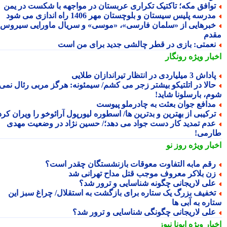
وافق مکه؛ تاکتیک تکراری عربستان در مواجهه با شکست در یمن
درسه پلیس سیستان و بلوچستان مهر 1406 راه اندازی می شود
برهایی از «سلمان فارسی»، «موسی» و سریال ماورایی سیروس
دم
عمتی: بازی در قطر چالشی جدید برای من است
بار ویژه
رونگار
داش 3 میلیاردی در انتظار تیراندازان طلایی
الا در اتلتیکو بیشتر زجر می کشم/ سیمئونه: هرگز مربی رئال نمی
م، بارسلونا شاید!
دافع جوان بعثت به چادرملو پیوست
رکیبی از بهترین و بدترین ها/ اسطوره لیورپول آرائوخو را ویران کرد!
دم تمدید کار دست جواد می دهد؛/ حسین نژاد در وضعیت مهدی
رمی!
بار ویژه
روز نو
قم مابه التفاوت معوقات بازنشستگان چقدر است؟
ن بلاکر معروف موجب قتل مداح تهرانی شد
لی لاریجانی چگونه شناسایی و ترور شد؟
خفیف بزرگ یک ستاره برای بازگشت به استقلال/ چراغ سبز این
اره به آبی ها
لی لاریجانی چگونگی شناسایی و ترور شد؟
بار ویژه
ایونا نیوز