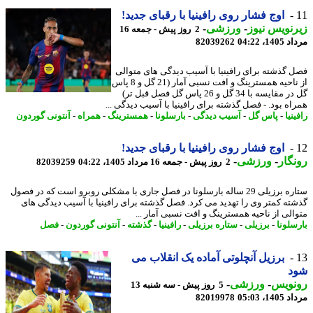
اوج فشار روی رافینیا با رقبای جدید!
نویس نیوز
-
ورزشی
-
2 روز پیش - جمعه 16
1، 04:22
82039262
 گذشته برای رافینیا با آسیب دیدگی های متوالی
از ناحیه همسترینگ و افت نسبی آمار (21 گل و 8 پاس
گل در مقایسه با 34 گل و 26 پاس گل فصل قبل تر)
اه بود. - فصل گذشته برای رافینیا با آسیب دیدگی ...
نیا
-
پاس گل
-
آسیب دیدگی
-
بارسلونا
-
همسترینگ
-
همراه
-
آنتونی گوردون
اوج فشار روی رافینیا با رقبای جدید!
گار
-
ورزشی
-
2 روز پیش - جمعه 16 مرداد 1405، 04:22
82039259
ستاره برزیلی 29 ساله بارسلونا در فصل جاری با مشکلی روبرو است که در فصول
ته کمتر وی را تهدید می کرد. فصل گذشته برای رافینیا با آسیب دیدگی های
الی از ناحیه همسترینگ و افت نسبی آمار ...
سلونا
-
برزیلی
-
ستاره برزیلی
-
رافینیا
-
گذشته
-
آنتونی گوردون
-
فصل
برزیل آنچلوتی آماده یک انقلاب می
د
نویس
-
ورزشی
-
5 روز پیش - سه شنبه 13
1، 05:03
82019978