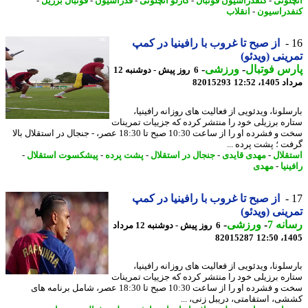
لوتی
-
کنفدراسیون فوتبال
-
کارلو آنچلوتی
-
فدراسیون
-
فوتبال برزیل
-
دراسیون
-
انقلاب
از صبح تا غروب با رافینیا در کمپ
ینی (ویدئو)
س فوتبال
-
ورزشی
-
6 روز پیش - دوشنبه 12
1، 12:52
82015293
لونا، ویدئویی از فعالیت های روزانه رافینیا،
ره برزیلی خود را منتشر کرده که جزییات تمرینات
سخت و فشرده او را از ساعت 10:30 صبح تا 18:30 عصر، - جنجال در استقلال بالا
ت ؛ پشت پرده ...
قلال
-
مهدی قایدی
-
جنجال در استقلال
-
پشت پرده
-
پیشکسوت استقلال
-
نیا
-
مهدی
از صبح تا غروب با رافینیا در کمپ
ینی (ویدئو)
نه 7
-
ورزشی
-
6 روز پیش - دوشنبه 12 مرداد
82015287
1405
لونا، ویدئویی از فعالیت های روزانه رافینیا،
ره برزیلی خود را منتشر کرده که جزییات تمرینات
سخت و فشرده او را از ساعت 10:30 صبح تا 18:30 عصر، شامل برنامه های
ی، استقامتی، دریبل زنی، ...