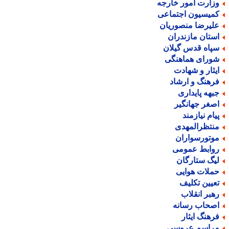
زارت امور خارجه
میسیون اجتماعی
لیرضا منصوریان
ستان مازندران
پاه قدس گیلان
ورای هماهنگی
یثار و شهادت
رهنگ و ارشاد
بهه پایداری
صغر جهانگیر
یام نیازمند
نتظرالمهدی
وتورسواران
وابط عمومی
یگ ستارگان
ملات هوایی
عیین تکلیف
هبر انقلاب
صحاب رسانه
رهنگ ایثار
راسم عروسی