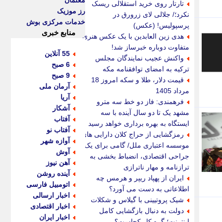
معلمان
تارتار روی خرید استقلالی ریسک
رز موزیک
نکرد؛/ جلالی لای زرورق در
خدمات مرکزی بوش
پرسپولیس! (عکس)
منابع خبری
هدی زین العابدین با یک عکس هنری
متفاوت دوباره خبرساز شد!
55 آنلاین
واکنش عجیب نمایندگان مجلس
6 صبح
ترکیه به امضای توافقنامه مکه
9 صبح
قیمت دلار، طلا و سکه امروز 18
آرمان ملی
مرداد 1405
آریا
فرهمندی: فاز دو خط سه مترو
آشکار
مشهد یک تا دو سال آینده با سه
آفتاب
ایستگاه به بهره برداری خواهد رسید
آفتاب نو
رمزگشایی از حراج کلان دارایی های
آوازه شهر
موسسه اعتباری ملل/ گامی برای یک
آوش
جراحی اقتصادی، انضباط بخشی به
آهن نیوز
ترازنامه و مهار ناترازی
آینده روشن
ایران از پهپاد ریپر و هرمس چه
اتومبیل فارسی
اطلاعاتی به دست می آورد؟
اخبار ارسالی
شیک پروتیینی با گیلاس و شکلات
اخبار اقتصادی
دولت به دنبال بازگشایی کامل
اخبار ایران
اینترنت؛ گره کار کجاست؟