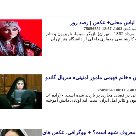
با لباس محلی+ عکس | رصد روز
75856581
به گزارش رصد روز، لیلا اوتادی (زاده 14 مرداد 1362 – تهران) بازیگر سینما، تلویزیون و تئاتر
ه کارشناسی معماری داخلی از دانشگاه هنر تهران
«خانم فهیمی مامور امنیتی» سریال گاندو
75850543
تصاویری از لیلا اوتادی بازیگر مشهور ایرانی در فضای مجازی پر بازدید شده است. - (زاده 14
، تلویزیون و تئاتر اهل ایران است. لیلا اوتادی دانش آموخته
یشه معروف شبیه است؟ + بیوگرافی، عکس های