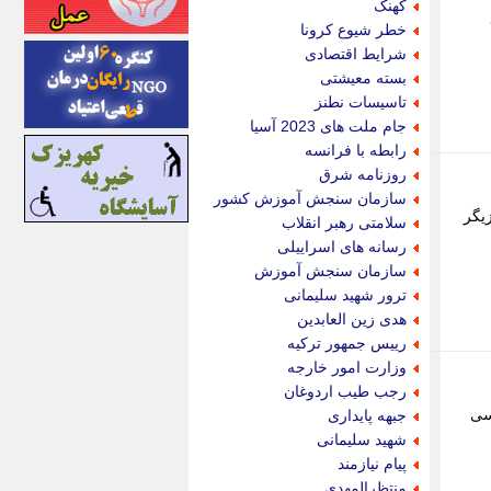
کهنک
اینتیتر
خطر شیوع کرونا
ایونا نیوز
شرایط اقتصادی
بازتاب آنلاین
بسته معیشتی
باشگاه خبرنگاران
تاسیسات نطنز
باغستان نیوز
جام ملت های 2023 آسیا
بامبوک
رابطه با فرانسه
ببین و بخون
روزنامه شرق
بدینسان
سازمان سنجش آموزش کشور
بنکر
مجازی پر بازدید شده است. - لیلا اوتادی (زادهٔ 14 مرداد 1362) بازیگر
سلامتی رهبر انقلاب
بیت ران
رسانه های اسراییلی
پارس فوتبال
سازمان سنجش آموزش
پارسینه
ترور شهید سلیمانی
پارسینه پلاس
هدی زین العابدین
پاز آنلاین
رییس جمهور ترکیه
پاس گل
وزارت امور خارجه
پانا
رجب طیب اردوغان
پرتو نیوز
ناسی
جبهه پایداری
پرسون
شهید سلیمانی
پنجره نیوز
پیام نیازمند
پویامگ
منتظرالمهدی