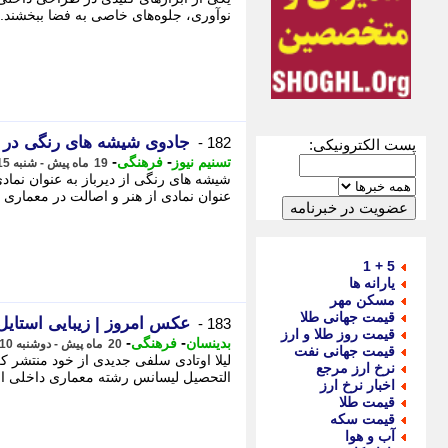
نوآوری، جلوه‌های خاصی به فضا ببخشند. 
جادوی شیشه های رنگی در پ
182 -
پست الکترونیکی:
-
-
تسنیم نیوز
فرهنگی
19 ماه پیش - شنبه 15 دی 1403، 11:56
شیشه های رنگی از دیرباز به عنوان نماد
عنوان نمادی از هنر و اصالت در معماری دا
5 + 1
یارانه ها
مسکن مهر
قیمت جهانی طلا
عکس امروز | زیبایی استایل 
183 -
قیمت روز طلا و ارز
-
-
بدینسان
فرهنگی
20 ماه پیش - دوشنبه 10 دی 1403، 18:52
قیمت جهانی نفت
نرخ ارز مرجع
التحصیل لیسانس رشته معماری داخلی از دا
اخبار نرخ ارز
قیمت طلا
قیمت سکه
آب و هوا