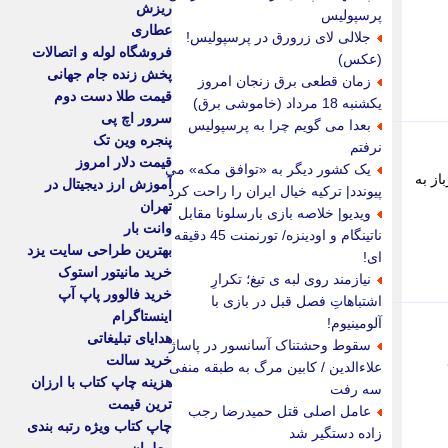
ریزش
پرسپولیس
عطاری
جلالی لای زرورق در پرسپولیس!
فروشگاه لوله و اتصالات
(عکس)
پخش زنده جام جهانی
زمان قطعی برق زنجان امروز
قیمت طلا دست دوم
یکشنبه 18 مرداد (خاموشی برق)
سرور اچ پی
بعدا می گویم چرا به پرسپولیس
پنجره وین تک
نرفتم
قیمت دلار امروز
یک کشور دیگر به «توافق مکه» می
از به
آموزش ارز دیجیتال در
پیوندد| ترکیه خیال ایران را راحت کرد
تهران
ویدیو| خلاصه بازی بارسلونا مقابل
وانت بار
ناتینگام و اودینزه/ تورنمنت 45 دقیقه
بهترین طراحی سایت یزد
ای!
خرید مانیتور استوک
نیازمند روی لبه ی تیغ؛ تکرارِ
خرید فالوور پاپ آپ
اشتباهاتِ فصل قبل در بازی با
اینستاگرام
آلومینیوم!
هدایای تبلیغاتی
سقوط وحشتناک آسانسور در پاساژ
خرید سالت
علاءالدین / کابین مرگ به طبقه منفی
هزینه چاپ کتاب با ارزان
سه رفت
ترین قیمت
عامل اصلی قتل حمیدرضا رجب
چاپ کتاب ویژه رتبه بندی
زاده دستگیر شد