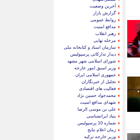
پویه آنلاین
آخرین وضعیت
پیام نفت
گزارش بازار
تابناک
روابط عمومی
تازه نیوز
مدافع امنیت
تبیان
رهبر انقلاب
تجارت نیوز
مرحله نهایی
تحریریه
سازمان اسناد و کتابخانه ملی
ترابر نیوز
دیدار تدارکاتی پرسپولیس
ترفندباز
شورای اسلامی شهر مشهد
تریبون اقتصاد
وزیر اسبق امور خارجه
تسنیم نیوز
جمهوری اسلامی ایران
تک ناک
تجلیل از خبرنگاران
تکراتو
فعالیت های اقتصادی
توریسم آنلاین
محمدجواد حسین نژاد
تولید نیوز
شهدای مدافع امنیت
تیتر فوری
علی بن موسی الرضا
تیکنا
بنیاد ایرانشناسی
جاب ویژن
شماره 10 پرسپولیس
جار نیوز
زمان اعلام نتایج
جالبتر
وزیر خارجه ترکیه