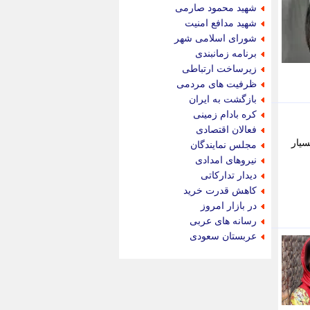
جام جم
شهید محمود صارمی
جدید پرس
شهید مدافع امنیت
جماران
شورای اسلامی شهر
جوان ایرانی
برنامه زمانبندی
جهان مانا
زیرساخت ارتباطی
جهان نگر
ظرفیت های مردمی
جهان نیوز
بازگشت به ایران
چطور
کره بادام زمینی
چمپیونات
فعالان اقتصادی
چمدون
سیار
مجلس نمایندگان
چه خبر
نیروهای امدادی
حادثه 24
دیدار تدارکاتی
حرف تو
کاهش قدرت خرید
حوادث پلاس
در بازار امروز
حوزه نیوز
رسانه های عربی
خبر آنلاین
عربستان سعودی
خبر جنوب
خبر سیاسی
خبر گردون
خبر ورزشی
خبرجو