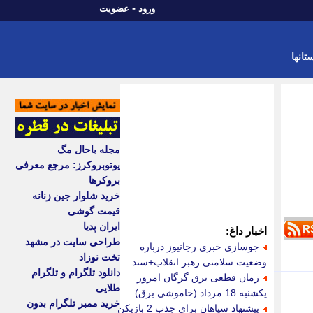
-
ورود
عضویت
تانها
مجله باحال مگ
یوتوبروکرز: مرجع معرفی
بروکرها
خرید شلوار جین زنانه
قیمت گوشی
ایران پدیا
اخبار داغ:
طراحی سایت در مشهد
جوسازی خبری رجانیوز درباره
تخت نوزاد
وضعیت سلامتی رهبر انقلاب+سند
دانلود تلگرام و تلگرام
زمان قطعی برق گرگان امروز
طلایی
یکشنبه 18 مرداد (خاموشی برق)
خرید ممبر تلگرام بدون
پیشنهاد سپاهان برای جذب 2 بازیکن