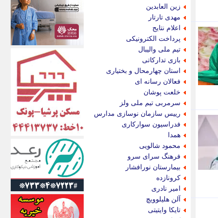
اکونیوز
زین العابدین
الف
مهدی تارتار
انتشار آنلاین
اعلام نتایج
اندیشه قرن
پرداخت الکترونیکی
اندیشه معاصر
تیم ملی والیبال
اندیشه ها
بازی تدارکاتی
انرژی پرس
استان چهارمحال و بختیاری
ای استخدام
فعالان رسانه ای
ایتنا
خلعت پوشان
ایراف
سرمربی تیم ملی ولز
ایران آرت
رییس سازمان نوسازی مدارس
ایران آنلاین
فدراسیون سوارکاری
ایران زندگی
همدا
ایران فوری
محمود شالویی
ایرانی روز
فرهنگ سرای سرو
ایرانیتال
بیمارستان نورافشار
ایرنا
کرونازده
ایسکانیوز
امیر نادری
ایسنا
آلن هلیلوویچ
ایکنا
تایکا وایتیتی
ایلنا