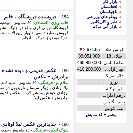
بازار کار
افغانستان
تاجیکستان
فروشنده فروشگاه - خانم
ویدئو های ورزشی
184 -
طنز و کاریکاتور
-
-
جاب ویژن
اقتصادی
20 ماه پیش - دوشنبه 10 دی 1403، 08:57
بازار آتی سکه
فروشگاه دیوتی فری واقع در جایگاه تشر
فروش صنایع دستی خاویار زیورالات محصو
شرکتموضوع شرکت: انجام ...
اونس طلا
2,671.55
▼
طلای 18
39,051,000
سکه امامی
460,900,000
بهار ازادی
410,200,000
عکس قدیمی و دیده نشده از 
185 -
دلار امریکا
برادرش + عکس
یورو
-
-
سلام نو
فرهنگی
20 ماه پیش - شنبه 8 دی 1403، 09:27
لیلا اوتادی بازیگر سینما و تلویزیون د
لیر ترکیه
نوزادی خودش منتشر کرد. - عکس قدیمی و 
درهم امارات
برادرش + عکس لیلا ...
پوند انگلیس
بیت کویین
بیشتر + کد نمایش
جدیدترین عکس لیلا اوتادی
186 -
-
-
شوک آنلاین
فرهنگی
20 ماه پیش - جمعه 7 دی 1403، 17:05