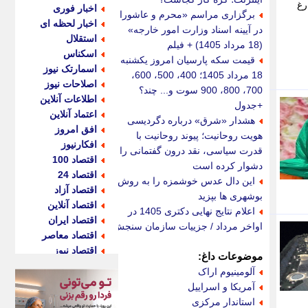
رغ
اخبار فوری
برگزاری مراسم «محرم و عاشورا
اخبار لحظه ای
در آیینه اسناد وزارت امور خارجه»
استقلال
(18 مرداد 1405) + فیلم
اسکناس
قیمت سکه پارسیان امروز یکشنبه
اسمارتک نیوز
18 مرداد 1405؛ 400، 500، 600،
اصلاحات نیوز
700، 800، 900 سوت و... چند؟
اطلاعات آنلاین
+جدول
اعتماد آنلاین
هشدار «شرق» درباره دگردیسی
افق امروز
هویت روحانیت؛ پیوند روحانیت با
افکارنیوز
قدرت سیاسی، نقد درون گفتمانی را
اقتصاد 100
دشوار کرده است
اقتصاد 24
این دال عدس خوشمزه را به روش
اقتصاد آزاد
بوشهری ها بپزید
اقتصاد آنلاین
اعلام نتایج نهایی دکتری 1405 در
اقتصاد ایران
اواخر مرداد / جزییات سازمان سنجش
اقتصاد معاصر
اقتصاد نیوز
موضوعات داغ:
اکو ایران
آلومینیوم اراک
اکوفارس
آمریکا و اسراییل
اکونگار
استاندار مرکزی