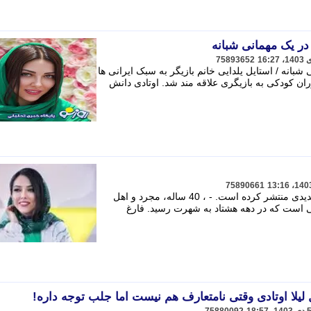
در یک مهمانی شبانه
75893652
شبانه / استایل یلدایی خانم بازیگر به سبک ایرانی ها
ر دوران کودکی به بازیگری علاقه مند شد. اوتادی دانش
75890661
لیلا اوتادی بازیگر مشهور ایرانی عکس جدیدی منتشر کرده است. - ، 40 ساله، مجرد و اهل
انی است که در دهه هشتاد به شهرت رسید. فارغ
لیلا اوتادی وقتی نامتعارف هم نیست اما جلب توجه داره!