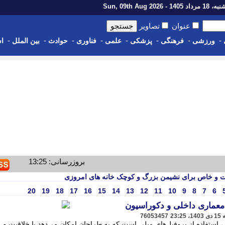
اد 1405 - Sun, 09th Aug 2026
عنوان
تصاویر
-
-
-
-
-
-
-
-
ورزشی
فرهنگی
پزشکی
علمی
فناوری
حوادث
بین الملل
اس
بروزرسانی: 13:25
وت و خاص برای نشیمن بزرگ و کوچک خانه های امروزی
20
19
18
17
16
15
14
13
12
11
10
9
8
7
6
 معماری داخلی و دکوراسیون
76053457
 استفاده از پروفیل‌های مبلی است که به طراحان امکان می‌دهد با خلاقیت و