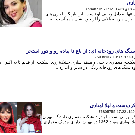
ادی
75846716
نها به دلیل زیبایی او نیست؛ این بازیگر با بازی های
ران دارد. - بالایی را از خود نشان داده است. به
گ های رودخانه ای: از باغ تا پیاده رو و دور استخر
75839107
 اسکیپ، معماری داخلی و منظر سازی خشک(زری اسکیپ) از قدیم تا به اکنون ب
 سنگ های رودخانه رنگی در سایز و اندازه ...
ردوست و لیلا اوتادی
75805755
ردوست (زادهٔ 7 تیر 1363) بازیگر ایرانی است. او در دانشکده معماری دانشگاه تهران
تحصیل و بازیگری را در تئاتر دنبال کرد. لیلا اوتادی متولد 1362 در تهران، دارای مدرک معماری