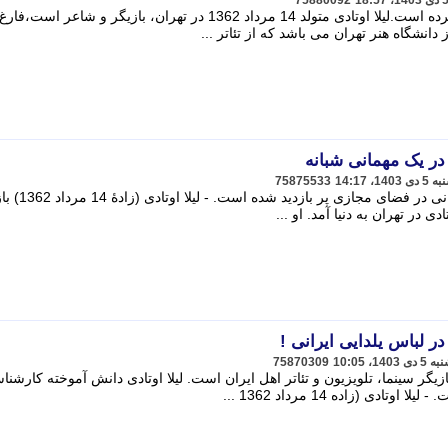
75880092
لیلا اوتادی سلفی جدیدی از خود منتشر کرده است.لیلا اوتادی متولد 14 مرداد 1362 در تهران، بازیگر و شاعر است،فارغ
نشگاه هنر تهران می باشد که از تئاتر ...
در یک مهمانی شبانه
75875533
تصاویری از لیلا اوتادی بازیگر مشهور ایرانی در فضای 
ی در تهران به دنیا آمد. او ...
ر لباس یلدایی ایرانی !
75870309
(زاده 14 مرداد 1362 تهران) بازیگر سینما، تلویزیون و تئاتر اهل ایران است. لیلا اوتادی دانش آموخته کارش
دی (زاده 14 مرداد 1362 ...