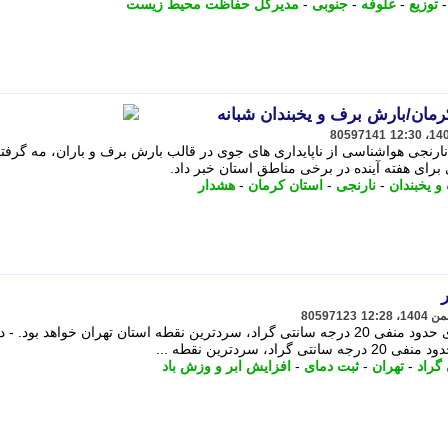
توزیع
-
علوفه
-
جنوبی
-
مدیرکل حفاظت محیط زیست
مان/بارش برف و یخبندان شبانه
80597141
نارنجی هواشناسی از ناپایداری های جوی در قالب بارش برف و باران، مه گرفت
برای هفته آینده در برخی مناطق استان خبر داد.
و یخبندان
-
نارنجی
-
استان کرمان
-
هشدار
80597123
در روزهای پیش رو فیروزکوه با ثبت دمای حدود منفی 20 درجه سانتی گراد، سردترین نقطه استان تهران خواهد بود. - 
سردترین نقطه ...
گراد
-
تهران
-
ثبت دمای
-
افزایش ابر و وزش باد