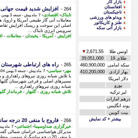
بازار کار
افغانستان
افزایش شدید قیمت جهانی 
264 -
تاجیکستان
-
-
تابناک
اقتصادی
7 ماه پیش - جمعه 3 بهمن 1404، 12:10
ویدئو های ورزشی
معاملات آتی گاز طبیعی آمریکا و اروپا، ه
طنز و کاریکاتور
اصلی این سوخت و ریسک افزایش تقاضا ب
بازار آتی سکه
سرویس انرژی تابناک ...
افزایش
-
آمریکا
-
یخبندان
-
معاملات
-
اف
اونس طلا
2,671.55
▼
طلای 18
39,051,000
راه های ارتباطی شهرستان گ
265 -
سکه امامی
460,900,000
-
-
مهر
سیاسی
7 ماه پیش - جمعه 3 بهمن 1404، 12:10
بهار ازادی
410,200,000
با تلاش شبانه روزی نیروهای راهداری و 
دلار امریکا
مسیرهای اصلی و فرعی شهرستان گلبهار ب
یورو
شبانه روزی نیروهای راهداری ...
تلاش شبانه روزی
-
گلبهار
-
فرماندار گلبه
لیر ترکیه
درهم امارات
پوند انگلیس
بیت کویین
بیشتر + کد نمایش
فاروج با منفی 20 درجه سانتیگراد سومین منطقه سرد در کشور بود
266 -
-
-
خبرگزاری صداوسیما
اجتماعی
7 ماه پیش - جمعه 3 بهمن 1404، 11:15
مدیرکل هواشناسی خراسان شمالی گفت: 
با منفی 20 درجه سانتیگراد سومین منطقه سرد کشور بود. - به گزارش خبرگزاری صدا و سیمای ...