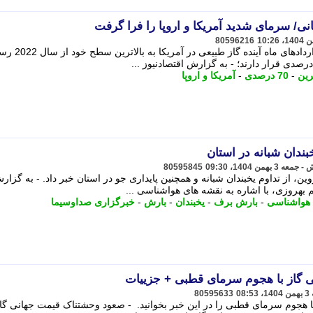
/ سرمای شدید آمریکا و اروپا را فرا گرفت
80596216
به گزارش اقتصادنیوز به نقل از مهر، قراردا
ترین
-
70 درصدی
-
آمریکا و اروپا
ندان شبانه در استان
80595845
، از تداوم یخبندان شبانه و همچنین پایداری جو در استان خبر داد. - به گزار
بهروزی، با اشاره به نقشه های هواشناسی ...
 هواشناسی
-
بارش برف
-
یخبندان
-
بارش
-
خبرگزاری صداوسیما
 گاز با هجوم سرمای قطبی + جزییات
80595633
 هجوم سرمای قطبی را در این خبر بخوانید. - صعود وحشتناک قیمت جهانی گاز