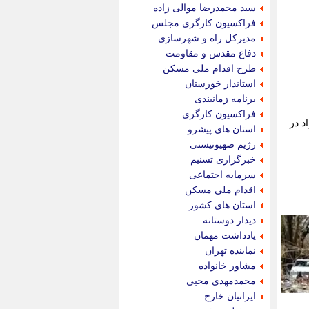
جام جم
سید محمدرضا موالی زاده
جدید پرس
فراکسیون کارگری مجلس
جماران
مدیرکل راه و شهرسازی
جوان ایرانی
دفاع مقدس و مقاومت
جهان مانا
طرح اقدام ملی مسکن
جهان نگر
استاندار خوزستان
جهان نیوز
برنامه زمانبندی
چطور
فراکسیون کارگری
نفی 27 درجه سانتی گراد در
چمپیونات
استان های پیشرو
چمدون
رژیم صهیونیستی
چه خبر
خبرگزاری تسنیم
حادثه 24
سرمایه اجتماعی
حرف تو
اقدام ملی مسکن
حوادث پلاس
استان های کشور
حوزه نیوز
دیدار دوستانه
خبر آنلاین
یادداشت مهمان
خبر جنوب
نماینده تهران
خبر سیاسی
مشاور خانواده
خبر گردون
محمدمهدی محبی
خبر ورزشی
ایرانیان خارج
خبرجو