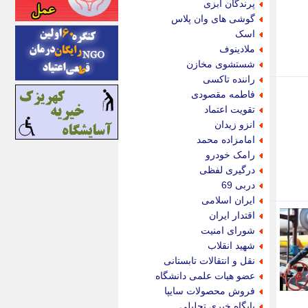
پرندگان آبزی
اینتیتر
گوشی های وان پلاس
ایونا نیوز
اسک
بازتاب آنلاین
ملادینوف
باشگاه خبرنگاران
شستشوی مخازن
باغستان نیوز
راننده تاکسی
بامبوک
فاطمه مقصودی
ببین و بخون
تقویت اعتماد
بدینسان
انزو زیدان
بنکر
امامزاده محمد
بیت ران
رامک خودرو
پارس فوتبال
درگیری لفظی
پارسینه
دربی 69
پارسینه پلاس
ایران اسلامی
پاز آنلاین
اقتدار ایران
پاس گل
شورای امنیت
پانا
شهید انقلاب
پرتو نیوز
نقل و انتقالات تابستانی
پرسون
عضو هیات علمی دانشگاه
پنجره نیوز
فروش محصولات سایپا
پویامگ
پایگاه خبری تحلیلی