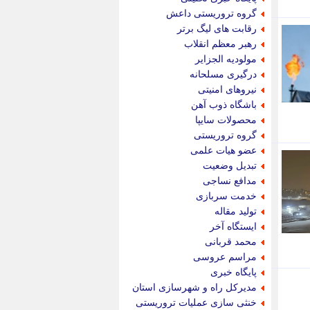
پویه آنلاین
گروه تروریستی داعش
پیام نفت
رقابت های لیگ برتر
تابناک
رهبر معظم انقلاب
تازه نیوز
مولودیه الجزایر
تبیان
درگیری مسلحانه
تجارت نیوز
نیروهای امنیتی
تحریریه
باشگاه ذوب آهن
ترابر نیوز
محصولات سایپا
ترفندباز
گروه تروریستی
تریبون اقتصاد
عضو هیات علمی
تسنیم نیوز
تبدیل وضعیت
تک ناک
مدافع نساجی
تکراتو
خدمت سربازی
توریسم آنلاین
تولید مقاله
تولید نیوز
ایستگاه آخر
تیتر فوری
محمد قربانی
تیکنا
مراسم عروسی
جاب ویژن
پایگاه خبری
جار نیوز
مدیرکل راه و شهرسازی استان
جالبتر
خنثی سازی عملیات تروریستی