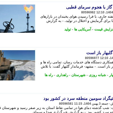
گاز با هجوم سرمای قطبی
80596982
فته جاری، با فرا رسیدن هوای یخبندان در بازارهای
رای گرمایش و اختلال در تولید، - به گزارش
زایش قیمت
-
آمریکایی ها
-
تولید
لبهار باز است
80596977
همکاری دستگاه های خدمات رسان، تمامی راه ها و
از است. - مشهد- فرماندار گلبهار گفت: با تلاش
ار
-
شبانه روزی
-
شهرستان
-
راهداری
-
راه ها
80596581
شب گذشته دمای هوا در تمامی نقاط استان به زیر صفر رسید و شهرستان ف