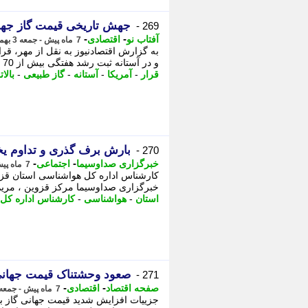
جهش تاریخی قیمت گاز جهانی
269 -
-
-
آفتاب نو
اقتصادی
7 ماه پیش - جمعه 3 بهمن 1404، 10:26
و در آستانه ثبت رشد هفتگی بیش از 70 درصدی قرار دارند؛ - به گزارش اقتصادنیوز ...
قرار
-
آمریکا
-
آستانه
-
گاز طبیعی
-
بالا
بارش برف گذری و تداوم یخب
270 -
-
-
خبرگزاری صداوسیما
اجتماعی
7 ماه پیش - جمعه 3 بهمن 1404، 09:30
کارشناس اداره کل هواشناسی استان قزوین
خبرگزاری صداوسیما مرکز قزوین ، مریم 
استان
-
هواشناسی
-
کارشناس اداره کل
صعود وحشتناک قیمت جهانی
271 -
-
-
صفحه اقتصاد
اقتصادی
7 ماه پیش - جمعه 3 بهمن 1404، 08:53
جزییات افزایش شدید قیمت جهانی گاز با