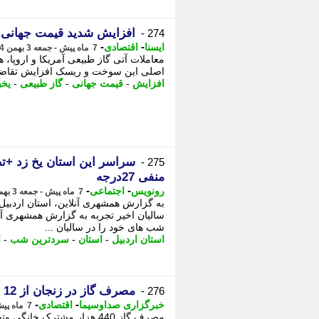
افزایش شدید قیمت جهانی 
274 -
-
-
ایسنا
اقتصادی
7 ماه پیش - جمعه 3 بهمن 1404، 06:30
معاملات آتی گاز طبیعی آمریکا و اروپا، ه
اصلی این سوخت و ریسک افزایش تقاضا بر
افزایش
-
قیمت جهانی
-
گاز طبیعی
-
یخب
275 -
منفی 27درجه
-
-
رونویس
اجتماعی
7 ماه پیش - جمعه 3 بهمن 1404، 04:38
به گزارش همشهری آنلاین، استان اردبی
سالیان اخیر تجربه به گزارش همشهری آن
شب های خود را در سالیان ...
استان اردبیل
-
استان
-
سردترین شب
-
ا
مصرف گاز در زنجان از 12 میلیون مترمکعب گذشت
276 -
-
-
خبرگزاری صداوسیما
اقتصادی
7 ماه پیش - جمعه 3 بهمن 1404، 02:05