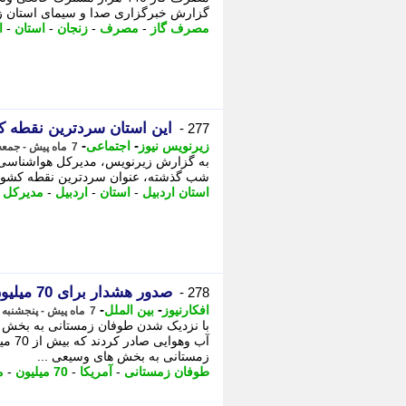
گزارش خبرگزاری صدا و سیمای استان زنج
مصرف گاز
-
مصرف
-
زنجان
-
استان
-
ا
این استان سردترین نقطه 
277 -
-
-
زیرنویس نیوز
اجتماعی
7 ماه پیش - جمعه 3 بهمن 1404، 01:13
شب گذشته، عنوان سردترین نقطه کشور 
استان اردبیل
-
استان
-
اردبیل
-
مدیرکل 
صدور هشدار برای 70 میلیون نفر
278 -
-
-
افکارنیوز
بین الملل
7 ماه پیش - پنجشنبه 2 بهمن 1404، 23:42
با نزدیک شدن طوفان زمستانی به بخش 
آب وه
زمستانی به بخش های وسیعی ...
طوفان زمستانی
-
آمریکا
-
70 میلیون
-
م