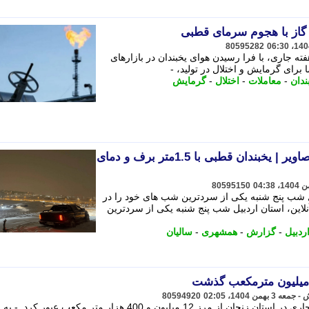
گاز با هجوم سرمای قطبی
80595282
فته جاری، با فرا رسیدن هوای یخبندان در بازارهای
ای گرمایش و اختلال در تولید، -
ندان
-
معاملات
-
اختلال
-
گرمایش
سراسر این استان یخ زد +تصاویر | یخبندان قطبی با 1.5متر برف و دمای
80595150
ل شب پنج شنبه یکی از سردترین شب های خود را در
لاین، استان اردبیل شب پنج شنبه یکی از سردترین
ردبیل
-
گزارش
-
همشهری
-
سالیان
80594920
مصرف گاز 440 هزار مشترک خانگی وتجاری در استان زنجان از مرز 12 میلیون و 400 هزار متر مکعب عبور کرد. - به