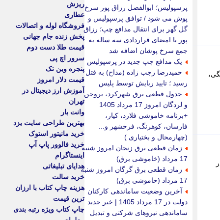
ریزش
پرسپولیس؛ ابوالفضل رزاق پور سرخ
عطاری
پوش می شود / توافق پرسپولیس و
فروشگاه لوله و اتصالات
گل گهر برای انتقال مدافع چپ؛ رزاق
پخش زنده جام جهانی
پور با امضای قراردادی سه ساله به
قیمت طلا دست دوم
جمع سرخ پوشان اضافه شد
سرور اچ پی
یک مدافع چپ جدید در پرسپولیس
پنجره وین تک
حمیدرضا رجب زاده (مداح) به قتل
گی،
قیمت دلار امروز
رسید ؛ تایید ربایش توسط پلیس
آموزش ارز دیجیتال در
جدول قطعی برق شهرکرد، بروجن
تهران
و لردگان امروز 17 مرداد 1405
وانت بار
+برنامه خاموشی فلارد، کیار،
بهترین طراحی سایت یزد
فارسان، کوهرنگ، فرخشهر و...
خرید مانیتور استوک
(چهارمحال و بختیاری )
خرید فالوور پاپ آپ
زمان قطعی برق زنجان امروز شنبه
اینستاگرام
17 مرداد (خاموشی برق)
در
هدایای تبلیغاتی
زمان قطعی برق گرگان امروز شنبه
خرید سالت
17 مرداد (خاموشی برق)
هزینه چاپ کتاب با ارزان
آخرین وضعیت ساماندهی کارکنان
ترین قیمت
دولت در 17 مرداد 1405 | خبر جدید
چاپ کتاب ویژه رتبه بندی
ساماندهی نیروهای شرکتی و تبدیل