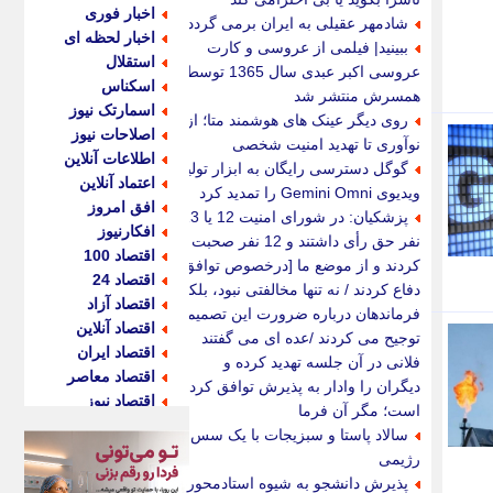
اخبار فوری
شادمهر عقیلی به ایران برمی گردد؟
اخبار لحظه ای
ببینید| فیلمی از عروسی و کارت
استقلال
عروسی اکبر عبدی سال 1365 توسط
اسکناس
همسرش منتشر شد
اسمارتک نیوز
روی دیگر عینک های هوشمند متا؛ از
اصلاحات نیوز
نوآوری تا تهدید امنیت شخصی
اطلاعات آنلاین
گوگل دسترسی رایگان به ابزار تولید
اعتماد آنلاین
ویدیوی Gemini Omni را تمدید کرد
افق امروز
پزشکیان: در شورای امنیت 12 یا 13
افکارنیوز
نفر حق رأی داشتند و 12 نفر صحبت
اقتصاد 100
کردند و از موضع ما [درخصوص توافق]
اقتصاد 24
دفاع کردند / نه تنها مخالفتی نبود، بلکه
اقتصاد آزاد
فرماندهان درباره ضرورت این تصمیم
اقتصاد آنلاین
توجیح می کردند /عده ای می گفتند
اقتصاد ایران
فلانی در آن جلسه تهدید کرده و
اقتصاد معاصر
دیگران را وادار به پذیرش توافق کرده
اقتصاد نیوز
است؛ مگر آن فرما
اکو ایران
سالاد پاستا و سبزیجات با یک سس
اکوفارس
رژیمی
اکونگار
پذیرش دانشجو به شیوه استادمحور