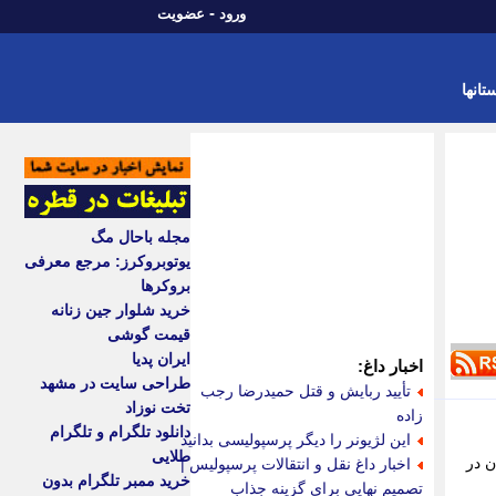
-
ورود
عضویت
تانها
مجله باحال مگ
یوتوبروکرز: مرجع معرفی
بروکرها
خرید شلوار جین زنانه
قیمت گوشی
ایران پدیا
اخبار داغ:
طراحی سایت در مشهد
تأیید ربایش و قتل حمیدرضا رجب
تخت نوزاد
زاده
دانلود تلگرام و تلگرام
این لژیونر را دیگر پرسپولیسی بدانید
طلایی
6 تن علوفه و 500 کیلوگرم دان در
اخبار داغ نقل و انتقالات پرسپولیس |
خرید ممبر تلگرام بدون
تصمیم نهایی برای گزینه جذاب