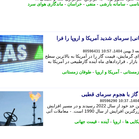
ناسی
-
سامانه بارشی
-
منفی
-
خراسان
-
ماندگاری هوای سرد
| سرمای شدید آمریکا و اروپا را فرا
80596431
ی گرمایش، قیمت گاز را در آمریکا به بالاترین سطح
زارش بازار ، قراردادهای ماه آینده گازطبیعی در آمریکا به
زمستانی
-
آمریکا و اروپا
-
طوفان زمستانی
گاز با هجوم سرمای قطبی
80596290
قراردادهای ماه آینده در آمریکا، به بالاترین حد خود از سال 2022 رسیدند و در مسیر افزایش
هفتگی بیش از 70 درصد قرار دارند که بزرگترین افزایش از سال 1990 است. - معاملات آتی
کایی ها
-
اروپا
-
آینده
-
قیمت جهانی