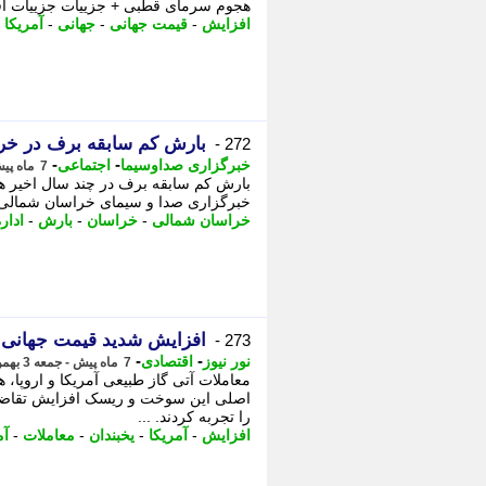
هجوم سرمای قطبی + جزییات جزییات افز
افزایش
-
قیمت جهانی
-
جهانی
-
آمریکا
-
بارش کم سابقه برف در خرا
272 -
-
-
خبرگزاری صداوسیما
اجتماعی
7 ماه پیش - جمعه 3 بهمن 1404، 08:40
بارش کم سابقه برف در چند سال اخیر ه
خبرگزاری صدا و سیمای خراسان شمالی ؛
خراسان شمالی
-
خراسان
-
بارش
-
ادار
افزایش شدید قیمت جهانی 
273 -
-
-
نور نیوز
اقتصادی
7 ماه پیش - جمعه 3 بهمن 1404، 08:15
معاملات آتی گاز طبیعی آمریکا و اروپا، ه
اصلی این سوخت و ریسک افزایش تقاضا بر
را تجربه کردند. ...
افزایش
-
آمریکا
-
یخبندان
-
معاملات
-
آم