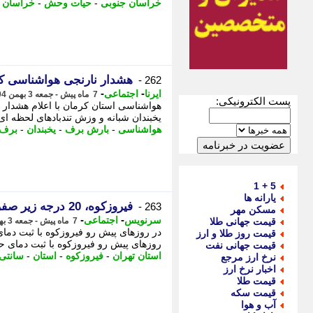
خراسان جنوبی
-
حیات وحش
-
خراسان
-
هشدار نارنجی هواشناسی کر
262 -
-
-
ایرنا
اجتماعی
7 ماه پیش - جمعه 3 بهمن 1404، 12:30
پست الکترونیکی:
هواشناسی استان کرمان با اعلام هشدار 
یخبندان شبانه و وزش تندبادهای لحظه ای 
هواشناسی
-
بارش برف
-
یخبندان
-
برف 
5 + 1
یارانه ها
فیروزکوه، 20 درجه زیر صفر
263 -
مسکن مهر
-
-
سرنویس
اجتماعی
قیمت جهانی طلا
7 ماه پیش - جمعه 3 بهمن 1404، 12:28
قیمت روز طلا و ارز
روزهای پیش رو فیروزکوه با ثبت دمای حدود منفی 20 درجه سانتی گراد، 
قیمت جهانی نفت
استان تهران
-
فیروزکوه
-
استان
-
سانتی 
نرخ ارز مرجع
اخبار نرخ ارز
قیمت طلا
قیمت سکه
آب و هوا