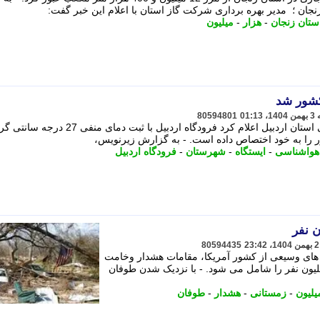
ان ؛ مدیر بهره برداری شرکت گاز استان با اعلام این خبر گفت:
ستان زنجان
-
هزار
-
میلیون
کشور شد
80594801
به گزارش زیرنویس، مدیرکل هواشناسی استان اردبیل اعلام کرد فرودگاه اردبیل با ثبت دمای م
را به خود اختصاص داده است. - به گزارش زیرنویس،
هواشناسی
-
ایستگاه
-
شهرستان
-
فرودگاه اردبیل
80594435
های وسیعی از کشور آمریکا، مقامات هشدار وخامت
وایی صادر کردند که بیش از 70 میلیون نفر را شامل می شود. - با نزدیک شدن طوفان
یلیون
-
زمستانی
-
هشدار
-
طوفان