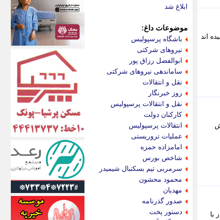
اکونیوز
ابلاغ شد
الف
انتشار آنلاین
موضوعات داغ:
اندیشه قرن
دهای ماه آینده گاز طبیعی در آمریکا به بالاترین سطح خود از سال 2022 رسیده اند
باشگاه پرسپولیس
اندیشه معاصر
نیروهای شرکتی
اندیشه ها
ابوالفضل رزاق پور
انرژی پرس
ساماندهی نیروهای شرکتی
ای استخدام
نقل و انتقالات
ایتنا
روز خبرنگار
ایراف
نقل و انتقالات پرسپولیس
ایران آرت
کارکنان دولت
ایران آنلاین
ش
انتقالات پرسپولیس
ایران زندگی
عملیات تروریستی
ایران فوری
امامزاده حمزه
ایرانی روز
شاخص بورس
ایرانیتال
سرمربی تیم بسکتبال شیمیدر
ایرنا
محمود محشون
ایسکانیوز
مهدیان
ایسنا
صدور گذرنامه
ایکنا
دستور پخت
 با
ایلنا