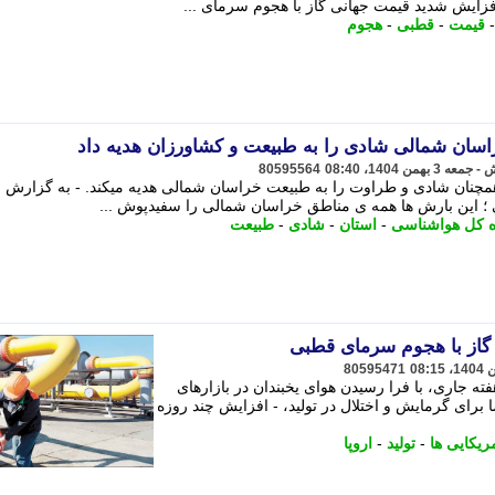
ایش شدید قیمت جهانی گاز با هجوم سرمای ...
قیمت
-
قطبی
-
هجوم
سان شمالی شادی را به طبیعت و کشاورزان هدیه داد
80595564
مچنان شادی و طراوت را به طبیعت خراسان شمالی هدیه میکند. - به گزارش
 این بارش ها همه ی مناطق خراسان شمالی را سفیدپوش ...
ه کل هواشناسی
-
استان
-
شادی
-
طبیعت
گاز با هجوم سرمای قطبی
80595471
فته جاری، با فرا رسیدن هوای یخبندان در بازارهای
ای گرمایش و اختلال در تولید، - افزایش چند روزه
ریکایی ها
-
تولید
-
اروپا