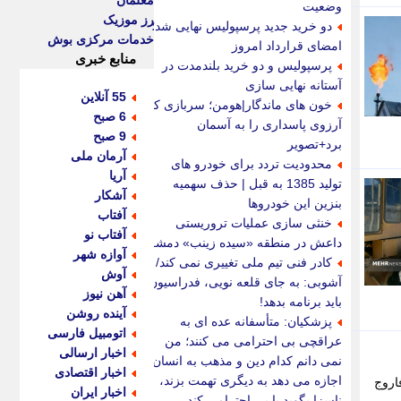
معلمان
وضعیت
رز موزیک
دو خرید جدید پرسپولیس نهایی شد؛
خدمات مرکزی بوش
امضای قرارداد امروز
منابع خبری
پرسپولیس و دو خرید بلندمدت در
آستانه نهایی سازی
55 آنلاین
خون های ماندگار|هومن؛ سربازی که
6 صبح
آرزوی پاسداری را به آسمان
9 صبح
برد+تصویر
آرمان ملی
محدودیت تردد برای خودرو های
آریا
تولید 1385 به قبل | حذف سهمیه
آشکار
بنزین این خودروها
آفتاب
خنثی سازی عملیات تروریستی
آفتاب نو
داعش در منطقه «سیده زینب» دمشق
آوازه شهر
کادر فنی تیم ملی تغییری نمی کند/
آوش
آشوبی: به جای قلعه نویی، فدراسیون
آهن نیوز
باید برنامه بدهد!
آینده روشن
پزشکیان: متأسفانه عده ای به
اتومبیل فارسی
عراقچی بی احترامی می کنند؛ من
اخبار ارسالی
نمی دانم کدام دین و مذهب به انسان
اخبار اقتصادی
اجازه می دهد به دیگری تهمت بزند،
اروج
اخبار ایران
ناسزا بگوید یا بی احترامی کند