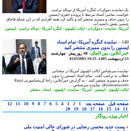
نماینده دموکرات کنگره آمریکا از دونالد ترامپ
ست تمامی اسناد مرتبط با پرونده جفری اپستین
بدون حذف و ممیزی منتشر کند و تأکید کرد همه افرادی که در این شبکه قاچاق
ی نقش داشته اند،
یکا
-
نماینده
-
دموکرات
-
ایالت ایلینوی
-
کنگره آمریکا
-
دونالد ترامپ
-
اپستین
1
نماینده کنگره آمریکا: تمام اسناد
تین را بدون ممیزی منتشر کنید
 آنلاین
-
بین الملل
-
88 روز پیش - چهارشنبه
81455903
ینده سرشناس ایالت ایلینوی آمریکا در سخنانی
ب به ترامپ گفت: تمام اسناد اپستین را بدون
حذف و ممیزی منتشر کنید. - به گزارش خبرآنلاین، راجا کریشنامورتی (Raja
Krishna)، نماینده سرشناس ...
ت ایلینوی
-
اپستین
-
آمریکا
-
نماینده
-
ایلینوی
-
اسناد
-
منتشر
حه قبل
صفحه بعد
1
2
3
4
5
6
7
8
9
10
11
12
20
19
18
17
16
15
14
بار ویژه
رونگار
ست جدید محسن رضایی در شورای عالی امنیت ملی