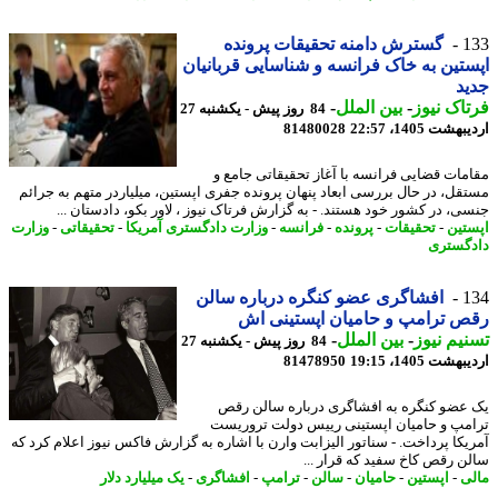
1
گسترش دامنه تحقیقات پرونده
تین به خاک فرانسه و شناسایی قربانیان
د
اک نیوز
-
بین الملل
-
84 روز پیش - یکشنبه 27
شت 1405، 22:57
81480028
مات قضایی فرانسه با آغاز تحقیقاتی جامع و
قل، در حال بررسی ابعاد پنهان پرونده جفری اپستین، میلیاردر متهم به جرائم
ی، در کشور خود هستند. - به گزارش فرتاک نیوز ، لاور بکو، دادستان ...
تین
-
تحقیقات
-
پرونده
-
فرانسه
-
وزارت دادگستری آمریکا
-
تحقیقاتی
-
وزارت
گستری
1
افشاگری عضو کنگره درباره سالن
 ترامپ و حامیان اپستینی اش
یم نیوز
-
بین الملل
-
84 روز پیش - یکشنبه 27
شت 1405، 19:15
81478950
عضو کنگره به افشاگری درباره سالن رقص
مپ و حامیان اپستینی رییس دولت تروریست
یکا پرداخت. - سناتور الیزابت وارن با اشاره به گزارش فاکس نیوز اعلام کرد که
ن رقص کاخ سفید که قرار ...
ی
-
اپستین
-
حامیان
-
سالن
-
ترامپ
-
افشاگری
-
یک میلیارد دلار