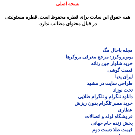
نسخه اصلی
مه حقوق این سایت برای قطره محفوظ است. قطره مسئولیتی
در قبال محتوای مطالب ندارد.
ه باحال مگ
وبروکرز: مرجع معرفی بروکرها
د شلوار جین زنانه
مت گوشی
ان پدیا
احی سایت در مشهد
 نوزاد
لود تلگرام و تلگرام طلایی
د ممبر تلگرام بدون ریزش
اری
شگاه لوله و اتصالات
 زنده جام جهانی
مت طلا دست دوم