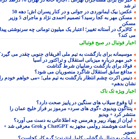
 شد
کس| بیک ایمانوردی در جوانی و در کنار پسران اش؛ دهه 50
مسکن مهر به کجا رسید؟ تصمیم احمدی نژاد و ماجرای 5 وزیر
کن
الابرگ در آستانه تغییر؛ اعتبار یک میلیون تومانی چه سرنوشتی پیدا
 کند؟
بار فوتبال در صبح فوتبالی
وسیمانه برای بازگشت به تیم ملی آفریقای جنوبی چقدر می گیرد؟
بر مهم درباره میزبانی استقلال و تراکتور در آسیا
ولاد برای بازگشت رضاییان شرط گذاشت
دافع سابق استقلال شاگرد منصوریان می شود؟
نیس اکرت چشم انتظار بازگشت به تیم ملی؛ «می خواهم خودم را
ان بدهم»
بار ویژه
تک ناک
یا وقوع سیلاب های سنگین در پاییز صحت دارد؟
نتاگون ویدیوی «گوی های سرد» مرموز بر فراز خلیج عمان را
تشر کرد + ویدیو
یران از پهپاد ریپر و هرمس چه اطلاعاتی به دست می آورد؟
ساعت هوشمند رولمی مجهز به ChatGPT و Grok معرفی شد +
ویر
ولت به دنبال بازگشایی کامل اینترنت؛ گره کار کجاست؟