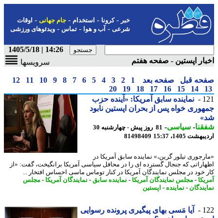
-
-
-
-
خبر
کرونا
استخدام
جام جهانی
اوقات
-
-
-
شرعی
آب و هوا
تماس
ویدئوهای ورزشی
14:26 | 1405/5/18
ار اپستین - صفحه هفتم
سرویسها
حه قبل
صفحه بعد
1
2
3
4
5
6
7
8
9
10
11
12
20
19
18
17
16
15
14
1
نماینده سابق آمریکا: «آینده حزب
وری خواه پس از بحران اپستین نابود
»
نا
-
سیاسی
-
81 روز پیش - چهارشنبه 30
شت 1405، 15:37
81498409
رجوری تیلور گرین،» نماینده سابق آمریکا در
اراتی که جنجال گسترده ای را در محافل سیاسی آمریکا برانگیخت، گفت: «از
 خود در مجلس نمایندگان آمریکا در کنار توماس ماسی احساس افتخار ...
یکا
-
مجلس نمایندگان آمریکا
-
نماینده سابق
-
نمایندگان آمریکا
-
مجلس
یندگان
-
نماینده
-
اپستین
1
آیا مَسی بهای پیگیری پرونده رسوایی