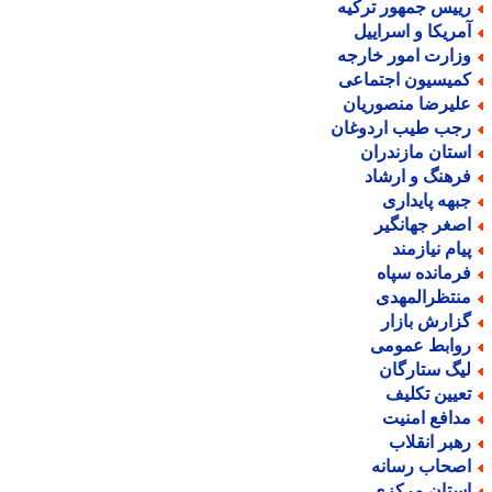
ییس جمهور ترکیه
مریکا و اسراییل
زارت امور خارجه
میسیون اجتماعی
لیرضا منصوریان
جب طیب اردوغان
ستان مازندران
رهنگ و ارشاد
بهه پایداری
صغر جهانگیر
یام نیازمند
رمانده سپاه
نتظرالمهدی
زارش بازار
وابط عمومی
یگ ستارگان
عیین تکلیف
دافع امنیت
هبر انقلاب
صحاب رسانه
ستان مرکزی