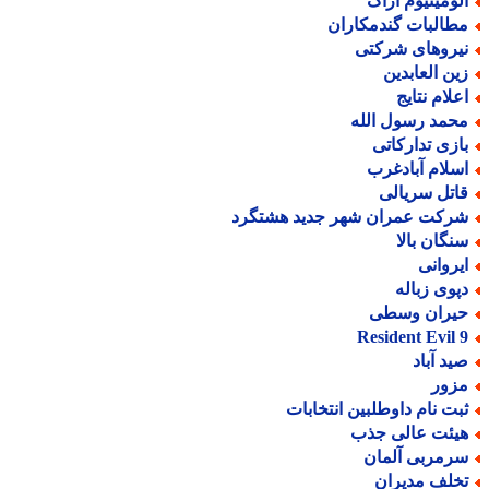
لومینیوم اراک
طالبات گندمکاران
یروهای شرکتی
ین العابدین
علام نتایج
حمد رسول الله
ازی تدارکاتی
سلام آبادغرب
اتل سریالی
رکت عمران شهر جدید هشتگرد
نگان بالا
یروانی
پوی زباله
یران وسطی
Resident Evil 
ید آباد
زور
بت نام داوطلبین انتخابات
یئت عالی جذب
رمربی آلمان
خلف مدیران