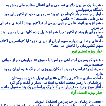
رط یک میلیون دلاری نساجی برای انتقال ستاره ملی پوش به
شگاه پرسپولیس
ولین جلسه جواد نکونام در تبریز؛ سرمربی جدید تراکتور پای میز
یرعامل نشست! + عکس
جاع و بیرانوند عامل جدایی ربیعی از تراکتور بودند؟ ادعای جنجالی
تبریز
اجرای بازوبند تراکتور؛ چرا شجاع خلیل زاده کاپیتانی را به بیرانوند
د؟
دعای جنجالی درباره سهم ایران از دریای خزر؛ آیا کنوانسیون آکتائو
م کشورمان را کاهش می دهد؟
بار ویژه
تسنیم نیوز
عضو کمیسیون اجتماعی مجلس: با حقوق 18 میلیونی دم از جوانی
عیت نزنید
رشایمر: ترامپ فهمیده امکان پیروزی در جنگ علیه ایران وجود
رد
ماده سازی حداکثری پادگان 06 برای تبدیل شدن به بوستان
زشکیان با رهبر معظم انقلاب اسلامی دیدار و گفت وگو کرد
غاز موج جدید حذف یارانه و کالابرگ براساس یک بند مغفول مانده
بار ویژه
اقتصاد آزاد
عضی بازیکنان در حد پیراهن استقلال نبودند
خبر تلخ برای مستاجران تهرانی ؛ اجاره خانه در تهران 70 درصد گران