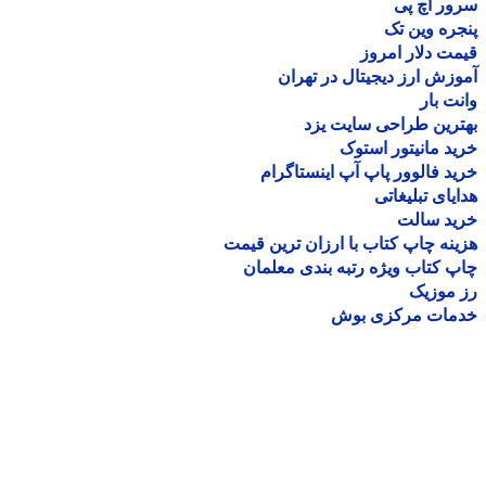
ر اچ پی
ره وین تک
ت دلار امروز
زش ارز دیجیتال در تهران
ت بار
رین طراحی سایت یزد
د مانیتور استوک
د فالوور پاپ آپ اینستاگرام
یای تبلیغاتی
ید سالت
نه چاپ کتاب با ارزان ترین قیمت
 کتاب ویژه رتبه بندی معلمان
موزیک
مات مرکزی بوش