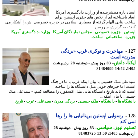
اد تازه منتشرشده از وزارت دادگستری آمریکا
اد ناشناخته ای از تلاش های جفری اپستین برای
ت بنایی الهام گرفته از معماری اسلامی در جزیره خصوصی اش را آشکار می
؛ - به گزارش سرویس ...
تین
-
جزیره خصوصی
-
مجلس نمایندگان آمریکا
-
وزارت دادگستری آمریکا
-
ره
-
ساختمانی
-
ساخت
1
مهاجرت و نوکری غرب «بردگی
رن» است
نا
-
دانش
-
83 روز پیش - دوشنبه 28 اردیبهشت
81484099
1405
علی ملک حسینی با بیان اینکه غرب با ما در جنگ
، اما چیزهای خوبی مثل دانشگاه ها را ساخته
 که باید تاریخ دانشگاه هایی مثل آکسفورد را مطالعه کنیم، - سیدعلی ملک
ی با بیان اینکه ...
شگاه ها
-
دانشگاه
-
ملک حسینی
-
بردگی مدرن
-
سیدعلی
-
غرب
-
تاریخ
1
رسوایی اپستین بریتانیایی ها را رها
 کند
یم نیوز
-
سیاسی
-
83 روز پیش - دوشنبه 28
شت 1405، 13:50
81483725