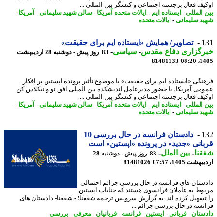
یف فعال برجسته اجتماعی و کنشگر بین المللی ...
 المللی
-
ایستاده ایم
-
ایالات متحده آمریکا
-
سالن شهید سلیمانی
-
آمریکا
-
د سلیمانی
-
ایالات متحده
1
تصاویر/ همایش «ایستاده ایم برای حقیقت»
رگزاری دفاع مقدس
-
سیاسی
-
83 روز پیش - دوشنبه 28 اردیبهشت
81481133
1405
نگی «ایستاده ایم برای حقیقت» با موضوع تأثیر پرونده اپستین بر افکار
می آمریکا، با حضور مدیرعامل اندیشکده بین المللی افق نو و نیکلاس کن
یف فعال برجسته اجتماعی و کنشگر بین المللی ...
 المللی
-
ایستاده ایم
-
ایالات متحده آمریکا
-
سالن شهید سلیمانی
-
آمریکا
-
د سلیمانی
-
ایالات متحده
1
دادستان فرانسه در حال بررسی 10
انی «جدید» در پرونده «اپستین» است
نا
-
بین الملل
-
83 روز پیش - دوشنبه 28
شت 1405، 07:57
81481026
ستان های فرانسه در حال بررسی جرائم احتمالی
وط به عاملان فرانسوی هستند که جنایات اپستین
تسهیل کرده اند. به گزارش سرویس ترجمه شفقنا؛ - شفقنا- دادستان های
نسه در حال بررسی جرائم ...
ستان
-
قربانی
-
اپستین
-
فرانسه
-
قربانیان
-
معرفی
-
بررسی