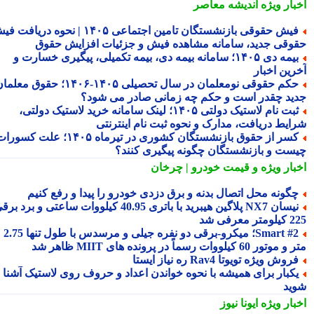
بار ویژه
اندیشه معاصر
فیش حقوقی بازنشستگان تامین اجتماعی ۱۴۰۵ | نحوه دریافت فیش
وقی جدید، سامانه مشاهده فیش و جزئیات افزایش حقوق
بیمه دی ۱۴۰۵؛ سامانه بیمه دی، بیمه تکمیلی، پیگیری خسارت و
رین اخبار
حکم حقوقی نومعلمان در سال تحصیلی ۱۴۰۵-۱۴۰۶؛ حقوق معلمان
ید چقدر است و حکم چه زمانی صادر می شود؟
ثبت نام لاستیک دولتی ۱۴۰۵؛ لینک سامانه خرید لاستیک دولتی،
ایط دریافت، مدارک و نحوه ثبت نام اینترنتی
کسر از حقوق بازنشستگان کشوری در تیرماه ۱۴۰۵؛ علت کسورات
ست و بازنشستگان چگونه پیگیری کنند؟
بار ویژه
و قیمت خودرو | چرخان
گونه محل اتصال بدنه و برق دزدی خودرو را پیدا و رفع کنیم
نیسان NX7 پلاگین هیبرید با باتری 40.95 کیلووات ساعتی و برد برقی
 معرفی شد
Smart #2؛ میکرو-برقی دو نفره جیلی و مرسدس با طول تنها 2.75
ور 60 کیلووات رسماً در پرونده های MIIT ظاهر شد
روش ویژه تویوتا Rav4 ره نیاز ایستا
کبار برای همیشه با نحوه خواندن اعداد و حروف روی لاستیک آشنا
ید
بار ویژه
ایونا نیوز