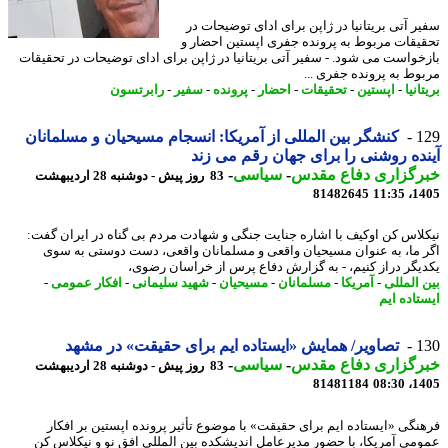
ر آتی بریتانیا در ژاپن برای ادای توضیحات در
یقات مربوط به پرونده جفری اپستین احضار و
خواست می شود. - سفیر آتی بریتانیا در ژاپن برای ادای توضیحات در تحقیقات
وط به پرونده جفری ...
انیا
-
اپستین
-
تحقیقات
-
احضار
-
پرونده
-
سفیر
-
رابرتسون
1
کنشگر بین المللی از آمریکا: انسجام مسیحیان و مسلمانان
ده روشنی را برای جهان رقم می زند
رگزاری دفاع مقدس
-
سیاسی
-
83 روز پیش - دوشنبه 28 اردیبهشت
81482645
1405
لاس کن اوکیف با اشاره جنایت جنگی و شهادت مردم بی گناه در ایران گفت:
 ما، به عنوان مسیحیان واقعی و مسلمانان واقعی، دست دوستی به سوی
یگر دراز کنیم، - به گزارش دفاع پرس از خراسان رضوی،
 المللی
-
آمریکا
-
مسلمانان
-
مسیحیان
-
شهید سلیمانی
-
افکار عمومی
-
تاده ایم
1
تصاویر/ همایش «ایستاده ایم برای حقیقت» در مشهد
رگزاری دفاع مقدس
-
سیاسی
-
83 روز پیش - دوشنبه 28 اردیبهشت
81481184
1405
نگی «ایستاده ایم برای حقیقت» با موضوع تأثیر پرونده اپستین بر افکار
می آمریکا، با حضور مدیرعامل اندیشکده بین المللی افق نو و نیکلاس کن