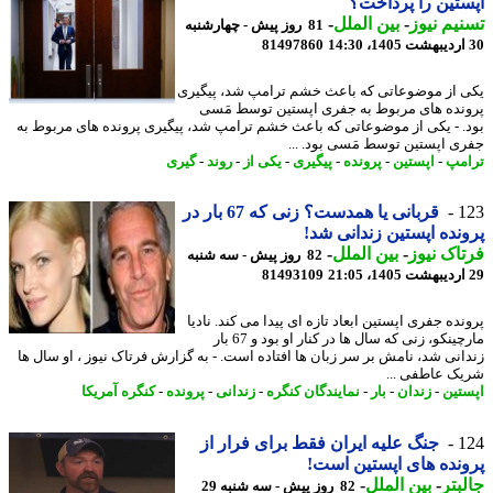
تین را پرداخت؟
یم نیوز
-
بین الملل
-
81 روز پیش - چهارشنبه
81497860
 از موضوعاتی که باعث خشم ترامپ شد، پیگیری
نده های مربوط به جفری اپستین توسط مَسی
. - یکی از موضوعاتی که باعث خشم ترامپ شد، پیگیری پرونده های مربوط به
ی اپستین توسط مَسی بود. ...
مپ
-
اپستین
-
پرونده
-
پیگیری
-
یکی از
-
روند
-
گیری
1
قربانی یا همدست؟ زنی که 67 بار در
نده اپستین زندانی شد!
اک نیوز
-
بین الملل
-
82 روز پیش - سه شنبه
81493109
ده جفری اپستین ابعاد تازه ای پیدا می کند. نادیا
مارچینکو، زنی که سال ها در کنار او بود و 67 بار
انی شد، نامش بر سر زبان ها افتاده است. - به گزارش فرتاک نیوز ، او سال ها
ک عاطفی ...
تین
-
زندان
-
بار
-
نمایندگان کنگره
-
زندانی
-
پرونده
-
کنگره آمریکا
1
جنگ علیه ایران فقط برای فرار از
نده های اپستین است!
بتر
-
بین الملل
-
82 روز پیش - سه شنبه 29