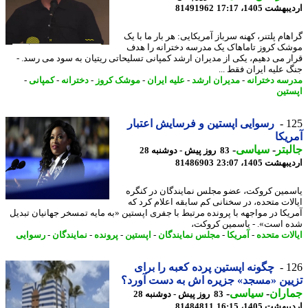
شت 1405، 17:17
81491962
ام پلتنر، کهنه سرباز آمریکایی: هر بار ما با یک
ک کروز تاماهاک یک مدرسه دخترانه را هدف
ر می دهیم، یکی از مدیران ارشد کمپانی تسلیحاتی ریتیان به سود می رسد. -
 علیه ایران فقط ...
سه دخترانه
-
مدیران ارشد
-
علیه ایران
-
موشک کروز
-
دخترانه
-
کمپانی
-
تین
1
رسوایی اپستین و فرسایش اعتبار
یکا
بتر
-
سیاسی
-
83 روز پیش - دوشنبه 28
شت 1405، 23:07
81486903
مین کروکت، عضو مجلس نمایندگان در کنگره
لات متحده، در سخنانی کم سابقه اعلام کرد که
یکا در مواجهه با پرونده مرتبط با جفری اپستین «به مایه تمسخر جهانیان تبدیل
 است». - یاسمین کروکت،
لات متحده
-
آمریکا
-
مجلس نمایندگان
-
اپستین
-
پرونده
-
نمایندگان
-
رسوایی
1
چگونه اپستین پرده کعبه را برای
ین «مسجد» جزیره اش به دست آورد؟
اران
-
سیاسی
-
83 روز پیش - دوشنبه 28
شت 1405، 16:15
81484811