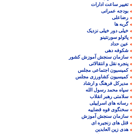
غییر ساعت ادارات
ودجه عمرانی
ضاعلی
ربه ها
یلی دور خیلی نزدیک
ائولو سورنتینو
ین حداد
کوفه دهی
ازمان سنجش آموزش کشور
نجره نقل و انتقالاتی
میسیون اجتماعی مجلس
میسیون کشاورزی مجلس
دیرکل فرهنگ و ارشاد
پاه محمد رسول الله
لامتی رهبر انقلاب
سانه های اسراییلی
خنگوی قوه قضاییه
ازمان سنجش آموزش
تل های زنجیره ای
دی زین العابدین