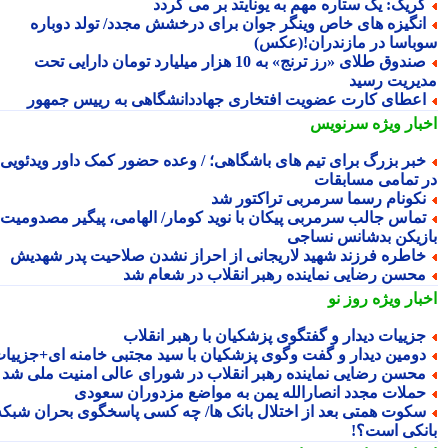
ریک: یک ستاره مهم به یونایتد بر می گردد
نگیزه های خاص وینگر جوان برای درخشش مجدد/ تولد دوباره
باسا در مازندران!(عکس)
صندوق طلای «رز ترنج» به 10 هزار میلیارد تومان دارایی تحت
یریت رسید
عطای کارت عضویت افتخاری جهاددانشگاهی به رییس جمهور
بار ویژه
سرنویس
بر بزرگ برای تیم های باشگاهی؛ / وعده حضور کمک داور ویدئویی
 تمامی مسابقات
کونام رسما سرمربی تراکتور شد
ماس جالب سرمربی پیکان با نوید کومار/ الهامی، پیگیر مصدومیت
زیکن بدشانس نساجی
اطره فرزند شهید لاریجانی از احراز نشدن صلاحیت پدر شهدیش
حسن رضایی نماینده رهبر انقلاب در شعام شد
بار ویژه
روز نو
زییات دیدار و گفتگوی پزشکیان با رهبر انقلاب
ومین دیدار و گفت وگوی پزشکیان با سید مجتبی خامنه ای+جزییات
حسن رضایی نماینده رهبر انقلاب در شورای عالی امنیت ملی شد
ملات مجدد انصارالله یمن به مواضع مزدوران سعودی
کوت همتی بعد از اختلال بانک ها/ چه کسی پاسخگوی بحران شبکه
نکی است؟!