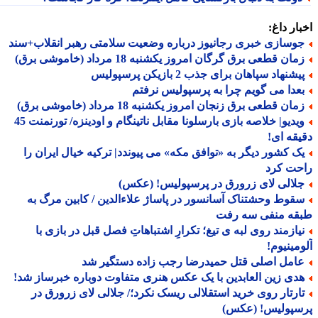
ار داغ:
وسازی خبری رجانیوز درباره وضعیت سلامتی رهبر انقلاب+سند
ان قطعی برق گرگان امروز یکشنبه 18 مرداد (خاموشی برق)
شنهاد سپاهان برای جذب 2 بازیکن پرسپولیس
عدا می گویم چرا به پرسپولیس نرفتم
ان قطعی برق زنجان امروز یکشنبه 18 مرداد (خاموشی برق)
ویدیو| خلاصه بازی بارسلونا مقابل ناتینگام و اودینزه/ تورنمنت 45
قه ای!
ک کشور دیگر به «توافق مکه» می پیوندد| ترکیه خیال ایران را
حت کرد
لالی لای زرورق در پرسپولیس! (عکس)
قوط وحشتناک آسانسور در پاساژ علاءالدین / کابین مرگ به
قه منفی سه رفت
یازمند روی لبه ی تیغ؛ تکرارِ اشتباهاتِ فصل قبل در بازی با
مینیوم!
امل اصلی قتل حمیدرضا رجب زاده دستگیر شد
دی زین العابدین با یک عکس هنری متفاوت دوباره خبرساز شد!
ارتار روی خرید استقلالی ریسک نکرد؛/ جلالی لای زرورق در
سپولیس! (عکس)