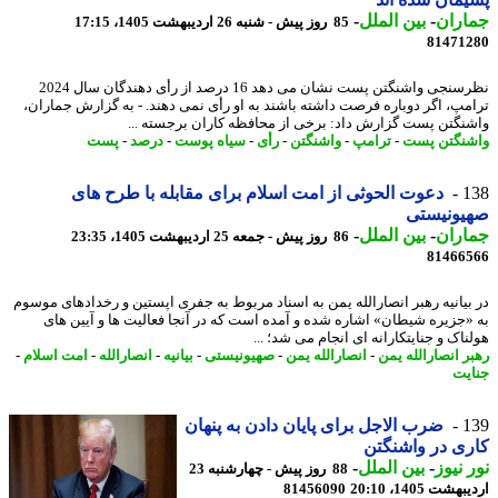
اران
-
بین الملل
-
85 روز پیش - شنبه 26 اردیبهشت 1405، 17:15
81471
نظرسنجی واشنگتن پست نشان می دهد 16 درصد از رأی دهندگان سال 2024
مپ، اگر دوباره فرصت داشته باشند به او رأی نمی دهند. - به گزارش جماران،
نگتن پست گزارش داد: برخی از محافظه کاران برجسته ...
نگتن پست
-
ترامپ
-
واشنگتن
-
رأی
-
سیاه پوست
-
درصد
-
پست
1
دعوت الحوثی از امت اسلام برای مقابله با طرح های
یونیستی
اران
-
بین الملل
-
86 روز پیش - جمعه 25 اردیبهشت 1405، 23:35
81466
بیانیه رهبر انصارالله یمن به اسناد مربوط به جفری اپستین و رخدادهای موسوم
«جزیره شیطان» اشاره شده و آمده است که در آنجا فعالیت ها و آیین های
اک و جنایتکارانه ای انجام می شد؛ ...
ر انصارالله یمن
-
انصارالله یمن
-
صهیونیستی
-
بیانیه
-
انصارالله
-
امت اسلام
-
یت
1
ضرب الاجل برای پایان دادن به پنهان
ی در واشنگتن
 نیوز
-
بین الملل
-
88 روز پیش - چهارشنبه 23
شت 1405، 20:10
81456090