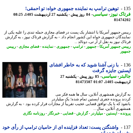
1
توهین ترامپ به نماینده جمهوری خواه: تو احمقی!
اک نیوز
-
سیاسی
-
84 روز پیش - یکشنبه 27 اردیبهشت 1405، 08:25
81474
س جمهور آمریکا با انتشار یک پست در فضای مجازی حمله تندی را علیه یکی از
یندگان جمهوری خواه این کشور انجام داد. - به گزارش فرتاک نیوز ، به گزارش
ک نیوز به نقل از آر تی، دونالد ...
س جمهور آمریکا
-
جمهور
-
ترامپ
-
جمهوری
-
نماینده
-
فضای مجازی
-
رییس
ور
1
با زنی آشنا شوید که به خاطر افشای
تین جایزه گرفت
بتر
-
سیاسی
-
85 روز پیش - یکشنبه 27
شت 1405، 01:07
81473507
گزارش همشهری آنلاین، سال ها همه فکر می
ند پرونده جفری اپستین تمام شده؛ یک میلیاردر
فوذ که با یک توافق قضایی عجیب تقریباً از مجازات فرار کرده بود. - به گزارش
هری آنلاین، سال ...
نده
-
اپستین
-
میلیاردر
-
گزارش
-
قضایی
-
خبرنگار
-
روزنامه نگاری
1
واشنگتن پست: تعداد فزاینده ای از حامیان ترامپ از رأی خود
مان شده اند