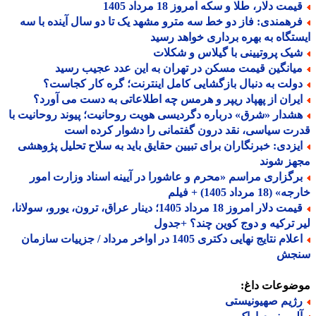
مت دلار، طلا و سکه امروز 18 مرداد 1405
رهمندی: فاز دو خط سه مترو مشهد یک تا دو سال آینده با سه
تگاه به بهره برداری خواهد رسید
یک پروتیینی با گیلاس و شکلات
یانگین قیمت مسکن در تهران به این عدد عجیب رسید
ولت به دنبال بازگشایی کامل اینترنت؛ گره کار کجاست؟
یران از پهپاد ریپر و هرمس چه اطلاعاتی به دست می آورد؟
شدار «شرق» درباره دگردیسی هویت روحانیت؛ پیوند روحانیت با
ت سیاسی، نقد درون گفتمانی را دشوار کرده است
یزدی: خبرنگاران برای تبیین حقایق باید به سلاح تحلیل پژوهشی
هز شوند
رگزاری مراسم «محرم و عاشورا در آیینه اسناد وزارت امور
18 مرداد 1405) + فیلم
قیمت دلار امروز 18 مرداد 1405؛ دینار عراق، ترون، یورو، سولانا،
 ترکیه و دوج کوین چند؟ +جدول
اعلام نتایج نهایی دکتری 1405 در اواخر مرداد / جزییات سازمان
جش
ضوعات داغ:
ژیم صهیونیستی