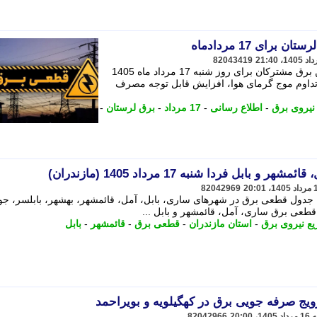
رای 17 مردادماه
82043419
برنامه احتمالی اعمال محدودیت در تأمین برق مشترکان برای روز شنبه 17 مرداد ماه 1405
 تداوم موج گرمای هوا، افزایش قابل توجه مصرف
 نیروی برق
-
اطلاع رسانی
-
17 مرداد
-
برق لرستان
-
بل فردا شنبه 17 مرداد 1405 (مازندران)
82042969
جدول قطعی برق در شهرهای ساری، بابل، آمل، قائمشهر، بهشهر، بابلسر، جوی
 قطعی برق ساری، آمل، قائمشهر و بابل ...
یع نیروی برق
-
استان مازندران
-
قطعی برق
-
قائمشهر
-
بابل
یج صرفه جویی برق در کهگیلویه و بویراحمد
82042966