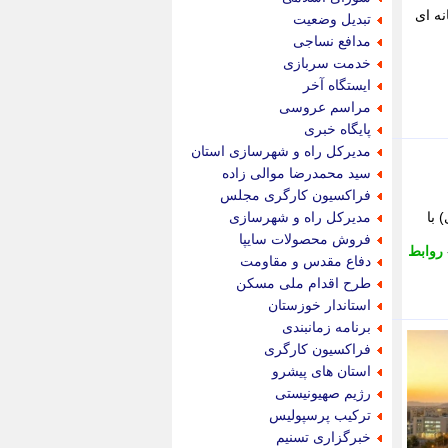
پویه آنلاین
نه ای
تبدیل وضعیت
پیام نفت
مدافع نساجی
تابناک
خدمت سربازی
تازه نیوز
ایستگاه آخر
تبیان
مراسم عروسی
تجارت نیوز
پایگاه خبری
تحریریه
مدیرکل راه و شهرسازی استان
ترابر نیوز
سید محمدرضا موالی زاده
ترفندباز
فراکسیون کارگری مجلس
تریبون اقتصاد
 با
مدیرکل راه و شهرسازی
تسنیم نیوز
فروش محصولات سایپا
روابط
تک ناک
دفاع مقدس و مقاومت
تکراتو
طرح اقدام ملی مسکن
توریسم آنلاین
استاندار خوزستان
تولید نیوز
برنامه زمانبندی
تیتر فوری
فراکسیون کارگری
تیکنا
استان های پیشرو
جاب ویژن
رژیم صهیونیستی
جار نیوز
ترکیب پرسپولیس
جالبتر
خبرگزاری تسنیم