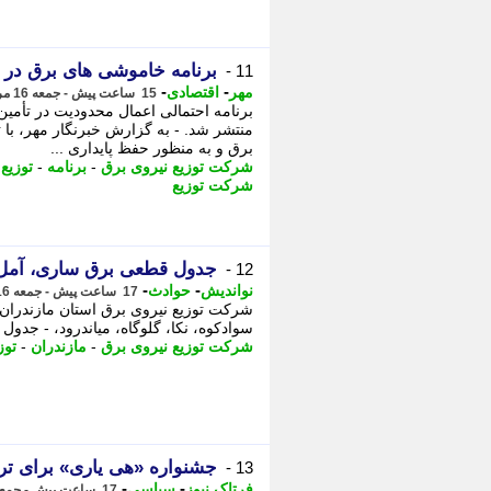
برنامه خاموشی های برق در لرستان ب
11 -
-
-
مهر
اقتصادی
15 ساعت پیش - جمعه 16 مرداد 1405، 21:40
منتشر شد. - به گزارش خبرنگار مهر، با
برق و به منظور حفظ پایداری ...
شرکت توزیع نیروی برق
-
برنامه
-
توزیع
شرکت توزیع
جدول قطعی برق ساری، آمل، قائمشهر و با
12 -
-
-
نواندیش
حوادث
17 ساعت پیش - جمعه 16 مرداد 1405، 20:01
شرکت توزیع نیروی برق استان مازندران 
سوادکوه، نکا، گلوگاه، میاندرود، - جدول
شرکت توزیع نیروی برق
-
مازندران
-
توز
جشنواره «هی یاری» برای ترو
13 -
-
-
فرتاک نیوز
سیاسی
17 ساعت پیش - جمعه 16 مرداد 1405، 20:00