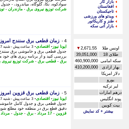
بازار کار
سوادکوه، نکا، گلوگاه، میاندرود، - جدو
افغانستان
شرکت توزیع نیروی برق
-
مازندران
-
توز
تاجیکستان
ویدئو های ورزشی
طنز و کاریکاتور
بازار آتی سکه
زمان قطعی برق سنندج امروز شنبه 17 مرداد (خا
4 -
-
-
ایونا نیوز
اقتصادی
3 ساعت پیش - شنبه 17 مرداد 1405، 10:31
اونس طلا
2,671.55
▼
طلای 18
39,051,000
بررسی کنید و از برنامه ریزی های خود م
سکه امامی
460,900,000
برق
-
قطعی برق
-
شرکت توزیع نیروی 
بهار ازادی
410,200,000
دلار امریکا
یورو
لیر ترکیه
درهم امارات
زمان قطعی برق قزوین امروز شنبه 17 مرداد (خا
5 -
-
-
پوند انگلیس
ایونا نیوز
اقتصادی
3 ساعت پیش - شنبه 17 مرداد 1405، 10:31
بیت کویین
دقیق قطع برق در منطقه خود مطلع شوید. - جدول قطع 
بیشتر + کد نمایش
قزوین
-
17 مرداد
-
برق
-
جدول
-
مرداد
-