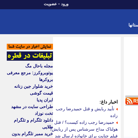
-
ورود
عضویت
تانها
مجله باحال مگ
یوتوبروکرز: مرجع معرفی
بروکرها
خرید شلوار جین زنانه
قیمت گوشی
ایران پدیا
اخبار داغ:
طراحی سایت در مشهد
تأیید ربایش و قتل حمیدرضا رجب
تخت نوزاد
زاده
دانلود تلگرام و تلگرام
حمیدرضا رجب زاده کیست؟ / قتل
طلایی
هولناک مداح سرشناس پس از ربایش/
خرید ممبر تلگرام بدون
فیلم جنایت برای خانواده ارسال شد