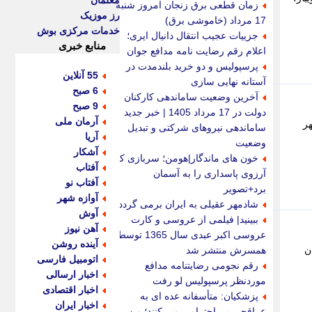
معلمان
زمان قطعی برق زنجان امروز شنبه
رز موزیک
17 مرداد (خاموشی برق)
خدمات مرکزی بوش
جزییات عجیب انتقال دانیال ایری؛
منابع خبری
اعلام رقم رضایت نامه مدافع جوان
پرسپولیس و دو خرید بلندمدت در
55 آنلاین
آستانه نهایی سازی
6 صبح
آخرین وضعیت ساماندهی کارکنان
9 صبح
دولت در 17 مرداد 1405 | خبر جدید
آرمان ملی
 شهر
ساماندهی نیروهای شرکتی و تبدیل
آریا
وضعیت
آشکار
خون های ماندگار|هومن؛ سربازی که
آفتاب
آرزوی پاسداری را به آسمان
آفتاب نو
برد+تصویر
آوازه شهر
شادمهر عقیلی به ایران برمی گردد؟
آوش
ببینید| فیلمی از عروسی و کارت
آهن نیوز
عروسی اکبر عبدی سال 1365 توسط
آینده روشن
ز زمان
همسرش منتشر شد
اتومبیل فارسی
رقم نجومی رضایتنامه مدافع
اخبار ارسالی
موردنظر پرسپولیس لو رفت
اخبار اقتصادی
پزشکیان: متأسفانه عده ای به
اخبار ایران
عراقچی بی احترامی می کنند؛ من