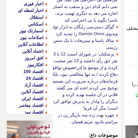
اخبار فوری
نمی دانم کدام دین و مذهب به انسان
اخبار لحظه ای
اجازه می دهد به دیگری تهمت بزند،
استقلال
ناسزا بگوید یا بی احترامی کند
اسکناس
گوگل دسترسی رایگان به ابزار تولید
 در مناطق مختلف
اسمارتک نیوز
ویدیوی Gemini Omni را تمدید کرد
اصلاحات نیوز
سالاد پاستا و سبزیجات با یک سس
اطلاعات آنلاین
رژیمی
اعتماد آنلاین
پزشکیان: در شورای امنیت 12 یا 13
افق امروز
نفر حق رأی داشتند و 12 نفر صحبت
افکارنیوز
کردند و از موضع ما [درخصوص توافق]
اقتصاد 100
دفاع کردند / نه تنها مخالفتی نبود، بلکه
اقتصاد 24
فرماندهان درباره ضرورت این تصمیم
خود را
اقتصاد آزاد
توجیح می کردند /عده ای می گفتند
اقتصاد آنلاین
ق
فلانی در آن جلسه تهدید کرده و
اقتصاد ایران
دیگران را وادار به پذیرش توافق کرده
اقتصاد معاصر
است؛ مگر آن فرما
اقتصاد نیوز
چهره بهت زده سه بازیگر زن در
اکو ایران
مراسم یادبود مریم همتیان
اکوفارس
اکونگار
موضوعات داغ: