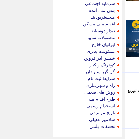
جام جم
سرمایه اجتماعی
جدید پرس
پیش بینی آینده
جماران
منچستریونایتد
جوان ایرانی
اقدام ملی مسکن
جهان مانا
دیدار دوستانه
جهان نگر
محصولات سایپا
جهان نیوز
ایرانیان خارج
چطور
مسئولیت پذیری
چمپیونات
شمس آذر قزوین
چمدون
کوهرنگ و کیار
چه خبر
گل گهر سیرجان
حادثه 24
شرایط ثبت نام
حرف تو
راه و شهرسازی
حوادث پلاس
 شرکت توزیع
روش های قدیمی
حوزه نیوز
طرح اقدام ملی
خبر آنلاین
استخدام رسمی
خبر جنوب
تاریخ موسیقی
خبر سیاسی
شادمهر عقیلی
خبر گردون
تحقیقات پلیس
خبر ورزشی
خبرجو