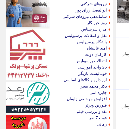
اکونیوز
نیروهای شرکتی
الف
ابوالفضل رزاق پور
انتشار آنلاین
ساماندهی نیروهای شرکتی
اندیشه قرن
روز خبرنگار
اندیشه معاصر
مداح سرشناس
اندیشه ها
نقل و انتقالات پرسپولیس
انرژی پرس
باشگاه پرسپولیس
ای استخدام
امید عالیشاه
ایتنا
بار،
کارکنان دولت
ایراف
انتقالات پرسپولیس
ایران آرت
26 واحد آموزشی
ایران آنلاین
فوتبالیست بازیگر
ایران زندگی
ارز دارو و کالاهای اساسی
ایران فوری
دکتر محمد معین
ایرانی روز
جایزه امی
ایرانیتال
افزایش مرخصی زایمان
ایرنا
فلورین ویرتز
بار،
ایسکانیوز
نقد و بررسی فیلم
ایسنا
فوت 7 نفر
ایکنا
زمانی
ایلنا