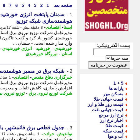
صفحه بعد
1
2
3
4
5
6
7
8
1 -
هوشمندسازی شبکه توزیع
-
-
ایسنا
اقتصادی
8 دقیقه پیش - شنبه 17 مرداد 1405، 13:25
مدیرعامل شرکت توزیع نیروی برق استان 
وارد مدار شده است. - سمنان ...
پست الکترونیکی:
خورشیدی
-
خورشید
-
انرژی خورشیدی
-
استان
-
نیروگاه خورشیدی
شبکه برق در مسیر هوشمندسا
2 -
-
-
خبرگزاری دفاع مقدس
اقتصادی
1 ساعت پیش - شنبه 17 مرداد 1405، 12:35
مدیرعامل شرکت توزیع نیروی برق استا
5 + 1
افزایش پایداری، کاهش تلفات و مدیریت 
یارانه ها
شرکت توزیع نیروی برق
-
توزیع نیروی ب
مسکن مهر
قیمت جهانی طلا
قیمت روز طلا و ارز
قیمت جهانی نفت
نرخ ارز مرجع
اخبار نرخ ارز
قیمت طلا
جدول قطعی برق قائمشهر، بابل، آمل، ساری و
3 -
قیمت سکه
-
-
نواندیش
حوادث
1 ساعت پیش - شنبه 17 مرداد 1405، 11:36
آب و هوا
شرکت توزیع نیروی برق استان مازندران 