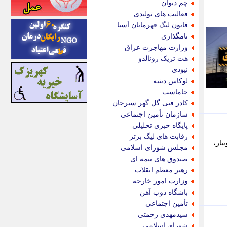
چم دیوان
اینتیتر
فعالیت های تولیدی
ایونا نیوز
قانون لیگ قهرمانان آسیا
بازتاب آنلاین
نامگذاری
باشگاه خبرنگاران
وزارت مهاجرت عراق
باغستان نیوز
هت تریک رونالدو
بامبوک
نیودی
ببین و بخون
لوکاس دینیه
بدینسان
جاماسب
بنکر
کادر فنی گل گهر سیرجان
بیت ران
سازمان تأمین اجتماعی
پارس فوتبال
پایگاه خبری تحلیلی
پارسینه
رقابت های لیگ برتر
بار،
پارسینه پلاس
مجلس شورای اسلامی
پاز آنلاین
صندوق های بیمه ای
پاس گل
رهبر معظم انقلاب
پانا
وزارت امور خارجه
پرتو نیوز
باشگاه ذوب آهن
پرسون
تأمین اجتماعی
پنجره نیوز
سیدمهدی رحمتی
پویامگ
شورای اسلامی