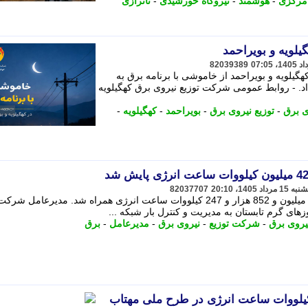
مرکزی
-
هوشمند
-
نیروگاه خورشیدی
-
ناترازی
یلویه و بویراحمد
82039389
یلویه و بویراحمد از خاموشی با برنامه برق به
اد. - روابط عمومی شرکت توزیع نیروی برق کهگیلویه
ی برق
-
توزیع نیروی برق
-
بویراحمد
-
کهگیلویه
-
82037707
طرح ملی مهتاب در اهواز با احصای 425 میلیون و 852 هزار و 247 کیلووات ساعت انرژی همراه شد. مدیرعامل
زهای گرم تابستان به مدیریت و کنترل بار شبکه ...
نیروی برق
-
شرکت توزیع
-
نیروی برق
-
مدیرعامل
-
برق
ز 425 میلیون کیلووات ساعت انرژی در طرح ملی مهتاب