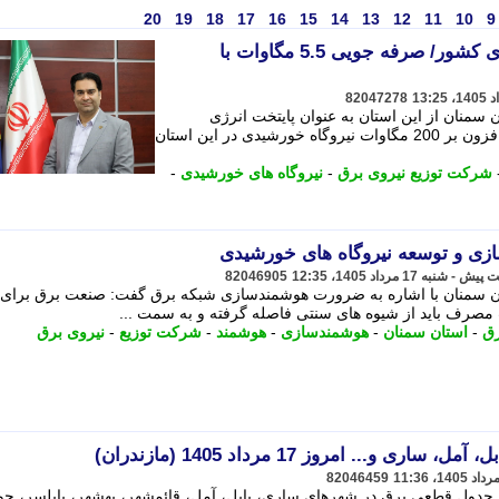
20
19
18
17
16
15
14
13
12
11
10
9
سمنان پایتخت انرژی خورشیدی کشور/ صرفه جویی 5.5 مگاوات با
82047278
سمنان از این استان به عنوان پایتخت انرژی
خورشیدی کشور یاد کرد و گفت: تاکنون افزون بر 200 مگاوات نیروگاه خورشیدی در این استان
شرکت توزیع نیروی برق
-
نیروگاه های خورشیدی
-
زی و توسعه نیروگاه های خورشیدی
82046905
ن سمنان با اشاره به ضرورت هوشمندسازی شبکه برق گفت: صنعت برق برای
مصرف باید از شیوه های سنتی فاصله گرفته و به سمت ...
رق
-
استان سمنان
-
هوشمندسازی
-
هوشمند
-
شرکت توزیع
-
نیروی برق
... امروز 17 مرداد 1405 (مازندران)
82046459
جدول قطعی برق در شهرهای ساری، بابل، آمل، قائمشهر، بهشهر، بابلسر، جوی