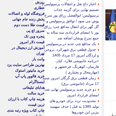
ریزش
اخبار داغ نقل و انتقالات پرسپولیس |
عطاری
تصمیم نهایی برای گزینه جذاب
فروشگاه لوله و اتصالات
پرسپولیس؛ ابوالفضل رزاق پور سرخ
پخش زنده جام جهانی
پوش می شود / توافق پرسپولیس و
قیمت طلا دست دوم
گل گهر برای انتقال مدافع چپ؛ رزاق
سرور اچ پی
پور با امضای قراردادی سه ساله به
پنجره وین تک
جمع سرخ پوشان اضافه شد
قیمت دلار امروز
یک مدافع چپ جدید در پرسپولیس
آموزش ارز دیجیتال در
جدول قطعی برق شهرکرد، بروجن
تهران
و لردگان امروز 17 مرداد 1405
وانت بار
+برنامه خاموشی فلارد، کیار،
بهترین طراحی سایت یزد
فارسان، کوهرنگ، فرخشهر و...
خرید مانیتور استوک
(چهارمحال و بختیاری )
خرید فالوور پاپ آپ
زمان قطعی برق گرگان امروز شنبه
اینستاگرام
17 مرداد (خاموشی برق)
هدایای تبلیغاتی
دو خرید جدید پرسپولیس نهایی شد؛
خرید سالت
امضای قرارداد امروز
هزینه چاپ کتاب با ارزان
محدودیت تردد برای خودرو های
ترین قیمت
تولید 1385 به قبل | حذف سهمیه
چاپ کتاب ویژه رتبه بندی
بنزین این خودروها
بار،