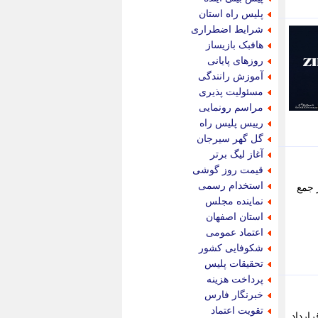
پویه آنلاین
پلیس راه استان
پیام نفت
شرایط اضطراری
تابناک
هافبک بازیساز
تازه نیوز
روزهای پایانی
تبیان
آموزش رانندگی
تجارت نیوز
مسئولیت پذیری
تحریریه
مراسم رونمایی
ترابر نیوز
رییس پلیس راه
ترفندباز
گل گهر سیرجان
تریبون اقتصاد
آغاز لیگ برتر
تسنیم نیوز
قیمت روز گوشی
تک ناک
استخدام رسمی
 جمع
تکراتو
نماینده مجلس
توریسم آنلاین
استان اصفهان
تولید نیوز
اعتماد عمومی
تیتر فوری
شکوفایی کشور
تیکنا
تحقیقات پلیس
جاب ویژن
پرداخت هزینه
جار نیوز
خبرنگار فارس
جالبتر
تقویت اعتماد
رارداد