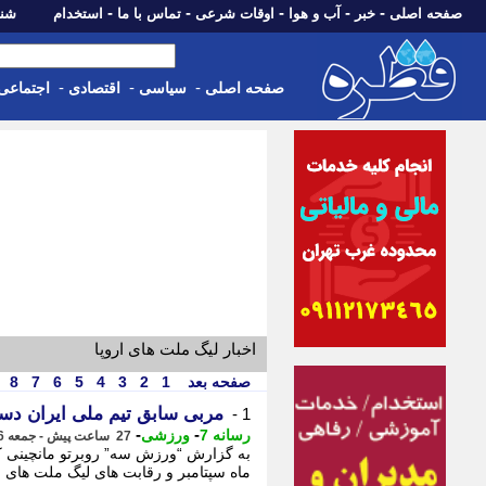
-
-
-
-
-
صفحه اصلی
خبر
آب و هوا
اوقات شرعی
تماس با ما
استخدام
شنبه، 17 مرداد 405
-
-
-
صفحه اصلی
سیاسی
اقتصادی
اجتماعی
اخبار لیگ ملت های اروپا
صفحه بعد
1
2
3
4
5
6
7
8
مربی سابق تیم ملی ایران دست
1 -
-
-
رسانه 7
ورزشی
27 ساعت پیش - جمعه 16 مرداد 1405، 13:40
به گزارش “ورزش سه” روبرتو مانچینی کاد
ماه سپتامبر و رقابت های لیگ ملت های ارو