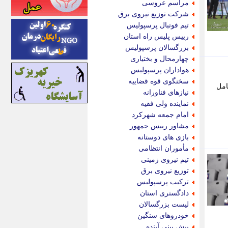
مراسم عروسی
اینتیتر
شرکت توزیع نیروی برق
ایونا نیوز
تیم فوتبال پرسپولیس
بازتاب آنلاین
رییس پلیس راه استان
باشگاه خبرنگاران
بزرگسالان پرسپولیس
باغستان نیوز
چهارمحال و بختیاری
بامبوک
هواداران پرسپولیس
ببین و بخون
سخنگوی قوه قضاییه
 ساعت به صورت کامل
بدینسان
نیازهای فناورانه
بنکر
نماینده ولی فقیه
بیت ران
امام جمعه شهرکرد
پارس فوتبال
مشاور رییس جمهور
پارسینه
بازی های دوستانه
پارسینه پلاس
مأموران انتظامی
پاز آنلاین
تیم نیروی زمینی
پاس گل
توزیع نیروی برق
پانا
ترکیب پرسپولیس
پرتو نیوز
دادگستری استان
پرسون
لیست بزرگسالان
پنجره نیوز
خودروهای سنگین
پویامگ
پیش بینی آینده