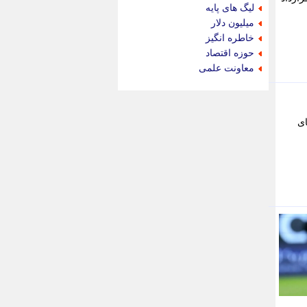
جام جم
لیگ های پایه
جدید پرس
میلیون دلار
جماران
خاطره انگیز
جوان ایرانی
حوزه اقتصاد
جهان مانا
معاونت علمی
جهان نگر
جهان نیوز
چطور
 های
چمپیونات
چمدون
چه خبر
حادثه 24
حرف تو
حوادث پلاس
حوزه نیوز
خبر آنلاین
خبر جنوب
خبر سیاسی
خبر گردون
خبر ورزشی
خبرجو