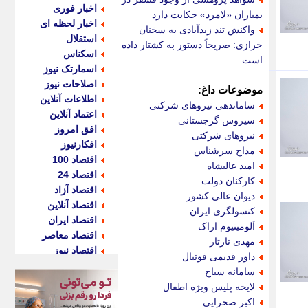
اخبار فوری
بمباران «لامرد» حکایت دارد
اخبار لحظه ای
واکنش تند زیدآبادی به سخنان
استقلال
خرازی: صریحاً دستور به کشتار داده
اسکناس
است
اسمارتک نیوز
اصلاحات نیوز
موضوعات داغ:
اطلاعات آنلاین
ساماندهی نیروهای شرکتی
اعتماد آنلاین
سیروس گرجستانی
افق امروز
نیروهای شرکتی
افکارنیوز
مداح سرشناس
اقتصاد 100
امید عالیشاه
اقتصاد 24
کارکنان دولت
اقتصاد آزاد
دیوان عالی کشور
اقتصاد آنلاین
کنسولگری ایران
اقتصاد ایران
آلومینیوم اراک
اقتصاد معاصر
مهدی تارتار
اقتصاد نیوز
داور قدیمی فوتبال
اکو ایران
سامانه سیاح
اکوفارس
لایحه پلیس ویژه اطفال
اکونگار
اکبر صحرایی