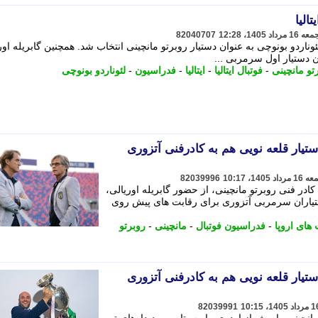
الیا
82040707
لئوناردو بونوچی به عنوان دستیار روبرتو مانچینی انتخاب شد. همچنین گابریله اور
ان دستیار اول سرمربی ...
تو مانچینی
-
فوتبال ایتالیا
-
ایتالیا
-
فدراسیون
-
لئوناردو بونوچی
تیار قلعه نویی هم به کادرفنی آتزوری
82039996
کادر فنی روبرتو مانچینی، از حضور گابریله اوریالی،
 دستیاران سرمربی آتزوری برای رقابت های پیش روی
های اروپا
-
فدراسیون فوتبال
-
مانچینی
-
روبرتو
تیار قلعه نویی هم به کادرفنی آتزوری
82039991