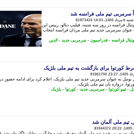
ً سرمربی تیم ملی فرانسه شد
81973424
بال فرانسه در روز سه شنبه، فیلیپ دیالو، رییس این
ه عنوان سرمربی جدید تیم ملی مردان فرانسه انتخاب
تبال فرانسه
-
فدراسیون
-
سرمربی جدید
-
الدین
رط کورتوا برای بازگشت به تیم ملی بلژیک
81961750
فن بومل به عنوان سرمربی جدید تیم ملی بلژیک، اعلام کرد برای ادامه حضور در
ا، دروازه بان تیم ملی بلژیک، ...
ل
-
تیبو کورتوا
-
سرمربی جدید
-
کورتوا
-
بلژیک
 تیم ملی آلمان شد
81944372
 به عنوان سرمربی جدید تیم ملی آلمان معرفی شد و جایگزین یولیان ناگلزمان شد. ق