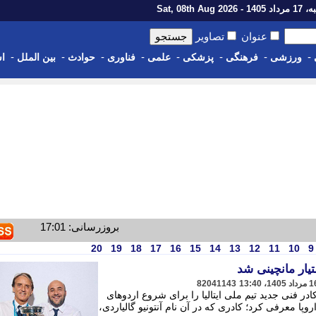
1 - Sat, 08th Aug 2026
عنوان
تصاویر
-
-
-
-
-
-
-
-
ورزشی
فرهنگی
پزشکی
علمی
فناوری
حوادث
بین الملل
اس
بروزرسانی: 17:01
20
19
18
17
16
15
14
13
12
11
10
9
یار مانچینی شد
82041143
ر فنی جدید تیم ملی ایتالیا را برای شروع اردوهای
پا معرفی کرد؛ کادری که در آن نام آنتونیو گالیاردی،