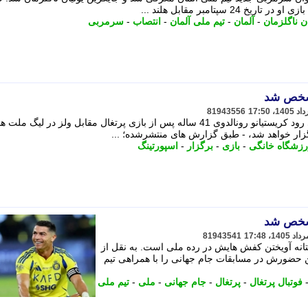
ان ناگلزمان
-
آلمان
-
تیم ملی آلمان
-
انتصاب
-
سرمربی
مشخص شد
81943556
طبق گزارش های منتشرشده؛ انتظار می رود کریستیانو رونالدوی 41 ساله پس از بازی پرتغال مقابل ولز در لیگ ملت
رزشگاه خانگی
-
بازی
-
برگزار
-
اسپورتینگ
مشخص شد
81943541
تانه آویختن کفش هایش در رده ملی است. به نقل از
ین حضورش در مسابقات جام جهانی را با همراهی تیم
فوتبال پرتغال
-
پرتغال
-
جام جهانی
-
ملی
-
تیم ملی