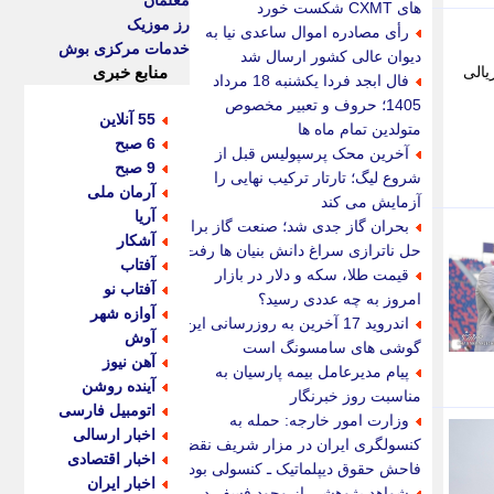
معلمان
های CXMT شکست خورد
رز موزیک
رأی مصادره اموال ساعدی نیا به
خدمات مرکزی بوش
دیوان عالی کشور ارسال شد
یالی
منابع خبری
فال ابجد فردا یکشنبه 18 مرداد
1405؛ حروف و تعبیر مخصوص
55 آنلاین
متولدین تمام ماه ها
6 صبح
آخرین محک پرسپولیس قبل از
9 صبح
شروع لیگ؛ تارتار ترکیب نهایی را
آرمان ملی
آزمایش می کند
آریا
بحران گاز جدی شد؛ صنعت گاز برای
آشکار
حل ناترازی سراغ دانش بنیان ها رفت
آفتاب
قیمت طلا، سکه و دلار در بازار
آفتاب نو
امروز به چه عددی رسید؟
آوازه شهر
اندروید 17 آخرین به روزرسانی این
آوش
گوشی های سامسونگ است
آهن نیوز
پیام مدیرعامل بیمه پارسیان به
آینده روشن
مناسبت روز خبرنگار
اتومبیل فارسی
وزارت امور خارجه: حمله به
اخبار ارسالی
کنسولگری ایران در مزار شریف نقض
اخبار اقتصادی
فاحش حقوق دیپلماتیک ـ کنسولی بود
اخبار ایران
شواهد پژوهشی از وجود فسفر در