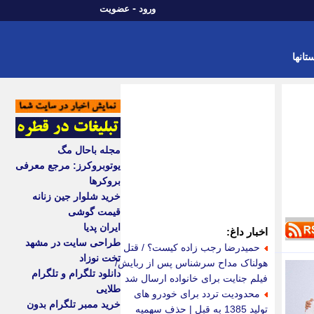
-
ورود
عضویت
تانها
مجله باحال مگ
یوتوبروکرز: مرجع معرفی
بروکرها
خرید شلوار جین زنانه
قیمت گوشی
ایران پدیا
اخبار داغ:
طراحی سایت در مشهد
حمیدرضا رجب زاده کیست؟ / قتل
تخت نوزاد
هولناک مداح سرشناس پس از ربایش/
دانلود تلگرام و تلگرام
فیلم جنایت برای خانواده ارسال شد
طلایی
محدودیت تردد برای خودرو های
خرید ممبر تلگرام بدون
تولید 1385 به قبل | حذف سهمیه