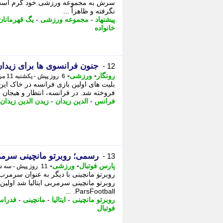
سرش به مجموعه ورزشی خود گرم است، اص
نگرفته و ظاهراً ...
پیشنهاد
-
مجموعه ورزشی
-
یگ قهرمانان 
خانواده
جنون فرانسوی ها برای زیدان
12 -
-
-
رونگار
ورزشی
6 روز پیش - یکشنبه 11 مرداد 1405، 12:12
فروخته شد. در فرانسه، انتظار و هیجان ف
فرانس
-
الدین زیدان
-
زیدن الدین زیدان
رسمی؛ روبرتو مانچینی سرمرب
13 -
-
-
پارس فوتبال
ورزشی
11 روز پیش - سه شنبه 6 مرداد 1405، 20:02
روبرتو مانچینی با دیگر به عنوان سرمرب 
روبرتو مانچینی سرمربی ایتالیا شد اولین 
ParsFootball. ...
روبرتو مانچینی
-
ایتالیا
-
مانچینی
-
فدراسی
فوتبال