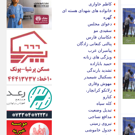
اکونیوز
کاظم خاوازی
الف
خانواده های شهدای هسته ای
انتشار آنلاین
گهره
اندیشه قرن
دعوای مجلس
اندیشه معاصر
سفیدی مو
اندیشه ها
عکاسان فارس
انرژی پرس
پنالتی کنعانی زادگان
ای استخدام
پیامبران عرب
ایتنا
ویژگی های زنانه
ایراف
حمید بابازاده
ایران آرت
تشدید بارندگی
ایران آنلاین
بسکتبال شیمیدر
ایران زندگی
مهوش وقاری
ایران فوری
زلاتکو کرانچار،
ایرانی روز
کنارو
ایرانیتال
کله سیاه
ایرنا
تبدیل وضعیت
ایسکانیوز
مدافع نساجی
ایسنا
نیروی زمینی
ایکنا
جدول خاموشی
ایلنا