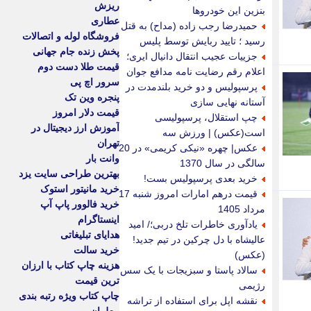
ریزش
بنزین این خودروها
عطاری
حمیدرضا رجب زاده (مداح) به قتل
فروشگاه لوله و اتصالات
رسید ؛ تایید ربایش توسط پلیس
پخش زنده جام جهانی
جزییات عجیب انتقال دانیال ایری؛
قیمت طلا دست دوم
اعلام رقم رضایت نامه مدافع جوان
سرور اچ پی
پرسپولیس و دو خرید بلندمدت در
پنجره وین تک
آستانه نهایی سازی
قیمت دلار امروز
چپ استقلال، پرسپولیسی
آموزش ارز دیجیتال در
است(عکس) | ورزش سه
تهران
عکس| چهره «نیکی کریمی» در 20
وانت بار
سالگی در سال 1370
بهترین طراحی سایت یزد
خرید بعدی پرسپولیس بست!
خرید مانیتور استوک
قیمت درهم امارات امروز شنبه 17
خرید فالوور پاپ آپ
مرداد 1405
اینستاگرام
یادآوری خاطرات تلخ دربی؛/ امید
هدایای تبلیغاتی
عالیشاه با دل چرکین در تیم جدید!
خرید سالت
(عکس)
هزینه چاپ کتاب با ارزان
سالاد پاستا و سبزیجات با یک سس
ترین قیمت
رژیمی
چاپ کتاب ویژه رتبه بندی
نقشه اپل برای استفاده از تراشه