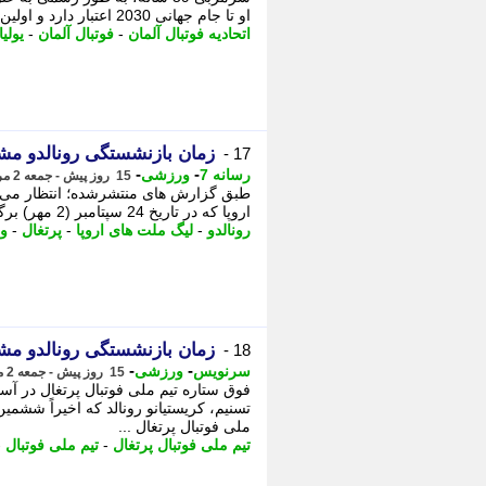
او تا جام جهانی 2030 اعتبار دارد و اولین بازی او در تاریخ 24 سپتامبر مقابل هلند ...
اتحادیه فوتبال آلمان
-
فوتبال آلمان
-
یولی
زمان بازنشستگی رونالدو 
17 -
-
-
رسانه 7
ورزشی
15 روز پیش - جمعه 2 مرداد 1405، 17:50
اروپا که در تاریخ 24 سپتامبر (2 مهر) برگزار خواهد شد، - طبق گزارش های منتشرشده؛ ...
رونالدو
-
لیگ ملت های اروپا
-
پرتغال
-
و
زمان بازنشستگی رونالدو 
18 -
-
-
سرنویس
ورزشی
15 روز پیش - جمعه 2 مرداد 1405، 17:48
فوق ستاره تیم ملی فوتبال پرتغال در آس
تسنیم، کریستیانو رونالد که اخیراً ششم
ملی فوتبال پرتغال ...
تیم ملی فوتبال پرتغال
-
تیم ملی فوتبال
-