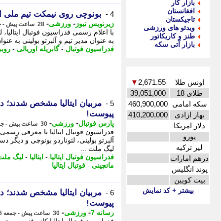
بازار کار
افغانستان
بونوچی روی نیمکت تیم ملی ایت
4 -
تاجیکستان
-
-
زیرنویس نیوز
ورزشی
28 ساعت پیش - جمعه 16 مرداد 1405، 12:28
ویدئو های ورزشی
با اعلام رسمی فدراسیون فوتبال ایتالیا، 
طنز و کاریکاتور
به عنوان مدیر تیم و آلبرتو بولینی به عنو
بازار آتی سکه
فدراسیون فوتبال
-
گابریله اوریالی
-
روبر
اونس طلا
2,671.55
▼
طلای 18
39,051,000
مربیان ایتالیا مشخص شدند؛ دس
5 -
سکه امامی
460,900,000
پیوست!
بهار ازادی
410,200,000
-
-
پارس فوتبال
ورزشی
30 ساعت پیش - جمعه 16 مرداد 1405، 10:17
دلار امریکا
فدراسیون فوتبال ایتالیا با معرفی رسمی 
یورو
آلبرتو بولینی، لئوناردو بونوچی و دیگر
لیر ترکیه
لیگ ملت ...
فدراسیون فوتبال ایتالیا
-
ایتالیا
-
لیگ ملت 
درهم امارات
مانچینی
-
فوتبال ایتالیا
پوند انگلیس
بیت کویین
بیشتر + کد نمایش
مربیان ایتالیا مشخص شدند؛ دس
6 -
پیوست!
-
-
رسانه 7
ورزشی
30 ساعت پیش - جمعه 16 مرداد 1405، 10:15