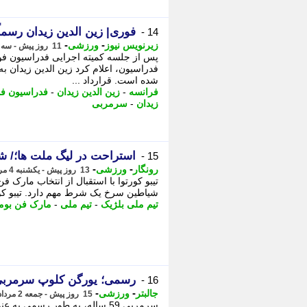
فوری| زین الدین زیدان رسما
14 -
-
-
زیرنویس نیوز
ورزشی
11 روز پیش - سه شنبه 6 مرداد 1405، 14:03
پس از جلسه کمیته اجرایی فدراسیون فوت
فدراسیون، اعلام کرد زین الدین زیدان ب
شده است. قرارداد ...
فرانسه
-
زین الدین زیدان
-
فدراسیون فو
زیدان
-
سرمربی
استراحت در لیگ ملت ها؛/ ش
15 -
-
-
رونگار
ورزشی
13 روز پیش - یکشنبه 4 مرداد 1405، 23:27
تیبو کورتوا با استقبال از انتخاب مارک 
شیاطین سرخ یک شرط مهم دارد. تیبو کورتو
تیم ملی بلژیک
-
تیم ملی
-
مارک فن بوم
رسمی؛ یورگن کلوپ سرمربی
16 -
-
-
جالبتر
ورزشی
15 روز پیش - جمعه 2 مرداد 1405، 20:22
سرمربی 59 ساله، به طور رسمی