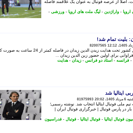
لاً از عرصه فوتبال به عنوان یک علاقمند فاصله
اروپا
-
واراژدین
-
لیگ ملت های اروپا
-
ورزشی
-
: بلیت تمام شد!
82007565
بلیت های اولین بازی فرانسه در خاک این کشور تحت هدایت زیدن الدین زیدان در فاصله کمتر از 24
راوانی برای اولین حضور زین الدین زیدان ...
-
فرانسه
-
استاد دو فرانس
-
زیدان
-
هدایت
ی ایتالیا شد
81975993
تیم ملی فوتبال ایتالیا انتخاب شد. نوشته رسمی؛
بار در پارس فوتبال | خبرگزاری فوتبال ایران |
ون فوتبال ایتالیا
-
فوتبال ایتالیا
-
فوتبال
-
فدراسیون