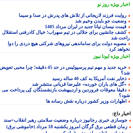
بار ویژه
روز نو
وایت فرزند لاریجانی از تلاش های پدرش در صدا و سیما
ضعیت جو بایدن وخیم شد
یمت نیسان تیانا جدید در ایران مرداد 1405
شف جانشین برای جلالی در تیم سهراب؛ خیال کادرفنی استقلال
حت شد
صوبه دولت برای ساماندهی نیروهای شرکتی هیچ دردی را دوا
واهد کرد
بار ویژه
ایونا نیوز
خرید جدید و مهم تیم پرسپولیس در حد 45 دقیقه؛ چرا محبی تعویض
؟
خایر نفت آمریکا به کف 40 ساله رسید
گل های باران خورده» علیرضا قربانی منتشر شد
قیقا معوقات فروردین و اردیبهشت بازنشستگان کِی پرداخت می
د؟
ظهارات وزیر کشور درباره نقش رسانه ها
ار داغ:
وسازی خبری رجانیوز درباره وضعیت سلامتی رهبر انقلاب+سند
ان قطعی برق گرگان امروز یکشنبه 18 مرداد (خاموشی برق)