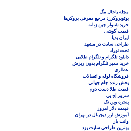
ه باحال مگ
وبروکرز: مرجع معرفی بروکرها
د شلوار جین زنانه
مت گوشی
ان پدیا
احی سایت در مشهد
 نوزاد
لود تلگرام و تلگرام طلایی
د ممبر تلگرام بدون ریزش
اری
شگاه لوله و اتصالات
 زنده جام جهانی
مت طلا دست دوم
ر اچ پی
ره وین تک
ت دلار امروز
زش ارز دیجیتال در تهران
ت بار
رین طراحی سایت یزد