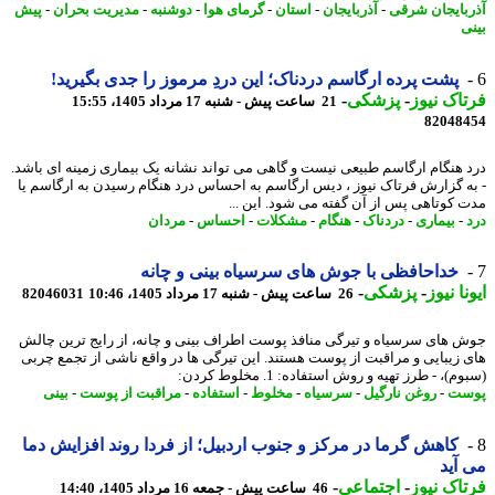
بایجان شرقی
-
آذربایجان
-
استان
-
گرمای هوا
-
دوشنبه
-
مدیریت بحران
-
پیش
ی
پشت پرده ارگاسم دردناک؛ این دردِ مرموز را جدی بگیرید!
اک نیوز
-
پزشکی
-
21 ساعت پیش - شنبه 17 مرداد 1405، 15:55
82048
 هنگام ارگاسم طبیعی نیست و گاهی می تواند نشانه یک بیماری زمینه ای باشد.
ه گزارش فرتاک نیوز ، دیس ارگاسم به احساس درد هنگام رسیدن به ارگاسم یا
 کوتاهی پس از آن گفته می شود. این ...
-
بیماری
-
دردناک
-
هنگام
-
مشکلات
-
احساس
-
مردان
خداحافظی با جوش های سرسیاه بینی و چانه
نا نیوز
-
پزشکی
-
26 ساعت پیش - شنبه 17 مرداد 1405، 10:46
82046031
 های سرسیاه و تیرگی منافذ پوست اطراف بینی و چانه، از رایج ترین چالش
 زیبایی و مراقبت از پوست هستند. این تیرگی ها در واقع ناشی از تجمع چربی
م)، - طرز تهیه و روش استفاده: 1. مخلوط کردن:
ست
-
روغن نارگیل
-
سرسیاه
-
مخلوط
-
استفاده
-
مراقبت از پوست
-
بینی
کاهش گرما در مرکز و جنوب اردبیل؛ از فردا روند افزایش دما
آید
اک نیوز
-
اجتماعی
-
46 ساعت پیش - جمعه 16 مرداد 1405، 14:40