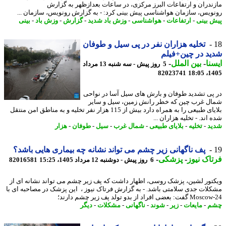
ندران و ارتفاعات البرز مرکزی، در ساعات بعدازظهر به گزارش
ویس، سازمان هواشناسی پیش بینی کرد: - به گزارش رونویس، سازمان ...
 بینی
-
ارتفاعات
-
هواشناسی
-
وزش باد شدید
-
گزارش
-
وزش باد
-
بینی
تخلیه هزاران نفر در پی سیل و طوفان
د در چین+فیلم
نا
-
بین الملل
-
5 روز پیش - سه شنبه 13 مرداد
82023741
1405
پی تشدید طوفان و بارش های سیل آسا در نواحی
ل غرب چین که خطر رانش زمین، سیل و سایر
بلایای طبیعی را به همراه دارد بیش از 115 هزار نفر تخلیه و به مناطق امن منتقل
اند. - تخلیه هزاران ...
د
-
تخلیه
-
بلایای طبیعی
-
شمال غرب
-
سیل
-
طوفان
-
هزار
پف ناگهانی زیر چشم می تواند نشانه چه بیماری هایی باشد؟
اک نیوز
-
پزشکی
-
6 روز پیش - دوشنبه 12 مرداد 1405، 15:25
82016581
تور لشین، پزشک روسی، اظهار داشت که پف زیر چشم می تواند نشانه ای از
لات جدی سلامتی باشد. - به گزارش فرتاک نیوز ، این پزشک در مصاحبه ای با
 بعضی افراد از بدو تولد پف زیر چشم دارند؛
م
-
مایعات
-
زیر
-
شوند
-
ناگهانی
-
مشکلات
-
دیگر