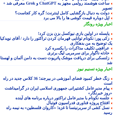
ساعت هوشمند رولمی مجهز به ChatGPT و Grok معرفی شد +
ویر
ولت به دنبال بازگشایی کامل اینترنت؛ گره کار کجاست؟
پل دوباره قیمت گوشی ها را بالا می برد
بار ویژه
رونگار
ایسله در اولین بازی نیوکسل بزن بزن کرد!
کی پور: نکونام توانایی قهرمان کردن تراکتور را دارد / آقای نویدکیا!
 توضیح به من بدهکاری
راقچی تکلیف مذاکرات را یکسره کرد
ادثه ناگوار برای سرمربی لیگ برتری
لنسکی برای دریافت موشک پاتریوت دست به دامن آلمان و لهستان
بار ویژه
تسنیم نیوز
زنگ خطر کمبود فضای آموزشی در بیرجند؛ 36 کلاس جدید در راه
ت
یام مدیرعامل کشتیرانی جمهوری اسلامی ایران در گرامیداشت
وز خبرنگار»
لسه نکونام با مدیرعامل تراکتور درباره برنامه های آینده
فتتاح پروژه فناوری فدراسیون فوتبال
سل کشی از سربرنیتسا تا غزه؛ «کاروان فلسطین» به نیمه راه
ید