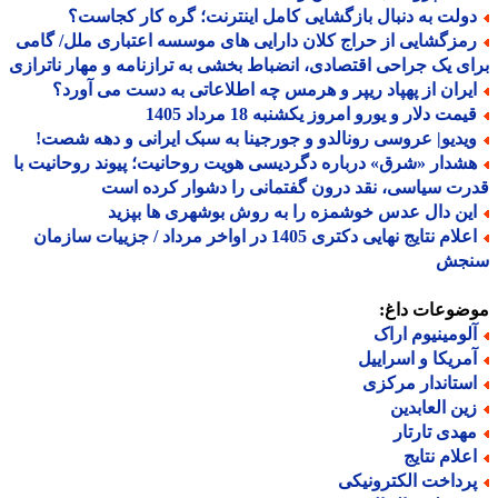
ولت به دنبال بازگشایی کامل اینترنت؛ گره کار کجاست؟
مزگشایی از حراج کلان دارایی های موسسه اعتباری ملل/ گامی
ی یک جراحی اقتصادی، انضباط بخشی به ترازنامه و مهار ناترازی
یران از پهپاد ریپر و هرمس چه اطلاعاتی به دست می آورد؟
مت دلار و یورو امروز یکشنبه 18 مرداد 1405
یدیو| عروسی رونالدو و جورجینا به سبک ایرانی و دهه شصت!
شدار «شرق» درباره دگردیسی هویت روحانیت؛ پیوند روحانیت با
ت سیاسی، نقد درون گفتمانی را دشوار کرده است
ین دال عدس خوشمزه را به روش بوشهری ها بپزید
اعلام نتایج نهایی دکتری 1405 در اواخر مرداد / جزییات سازمان
جش
ضوعات داغ:
لومینیوم اراک
مریکا و اسراییل
ستاندار مرکزی
ین العابدین
هدی تارتار
علام نتایج
رداخت الکترونیکی