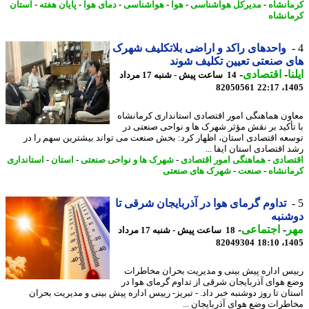
انشاه
-
مدیرکل هواشناسی
-
هوا
-
هواشناسی
-
دمای هوا
-
پایان هفته
-
استان
انشاه
واحدهای راکد و اراضی بلاتکلیف شهرک
 صنعتی تعیین تکلیف شوند
ا
-
اقتصادی
-
14 ساعت پیش - شنبه 17 مرداد
82050561
1405
ون هماهنگی امور اقتصادی استانداری کرمانشاه
تأکید بر نقش مؤثر شهرک ها و نواحی صنعتی در
عه اقتصادی استان، اظهار کرد: بخش صنعت می تواند بیشترین سهم را در
 اقتصادی استان ایفا ...
صادی
-
هماهنگی امور اقتصادی
-
شهرک ها و نواحی صنعتی
-
استان
-
استانداری
انشاه
-
صنعت
-
شهرک های صنعتی
تداوم گرمای هوا در آذربایجان شرقی تا
نبه
ر
-
اجتماعی
-
18 ساعت پیش - شنبه 17 مرداد
82049304
1405
س اداره پیش بینی و مدیریت بحران مخاطرات
 هوای آذربایجان شرقی از تداوم گرمای هوا در
ان تا روز دوشنبه خبر داد. - تبریز- رییس اداره پیش بینی و مدیریت بحران
طرات وضع هوای آذربایجان ...