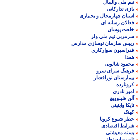
یم ملی والیبال
ازی تدارکاتی
ستان چهارمحال و بختیاری
عالان رسانه ای
لعت پوشان
رمربی تیم ملی ولز
ییس سازمان نوسازی مدارس
دراسیون سوارکاری
مدا
حمود شالویی
رهنگ سرای سرو
یمارستان نورافشار
رونازده
میر نادری
لن هلیلوویچ
ایکا وایتیتی
هنک
طر شیوع کرونا
رایط اقتصادی
سته معیشتی
اسیسات نطنز