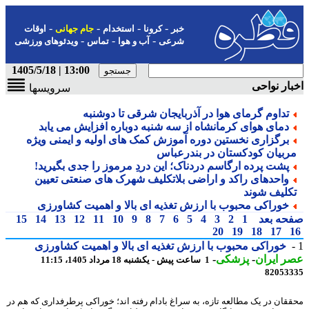
-
-
-
-
خبر
کرونا
استخدام
جام جهانی
اوقات
-
-
-
شرعی
آب و هوا
تماس
ویدئوهای ورزشی
13:00 | 1405/5/18
ار نواحی
سرویسها
تداوم گرمای هوا در آذربایجان شرقی تا دوشنبه
دمای هوای کرمانشاه از سه شنبه دوباره افزایش می یابد
برگزاری نخستین دوره آموزش کمک های اولیه و ایمنی ویژه
ربیان کودکستان در بندرعباس
پشت پرده ارگاسم دردناک؛ این دردِ مرموز را جدی بگیرید!
واحدهای راکد و اراضی بلاتکلیف شهرک های صنعتی تعیین
کلیف شوند
خوراکی محبوب با ارزش تغذیه ای بالا و اهمیت کشاورزی
حه بعد
1
2
3
4
5
6
7
8
9
10
11
12
13
14
15
20
19
18
17
خوراکی محبوب با ارزش تغذیه ای بالا و اهمیت کشاورزی
 ایران
-
پزشکی
-
1 ساعت پیش - یکشنبه 18 مرداد 1405، 11:15
82053
قان در یک مطالعه تازه، به سراغ بادام رفته اند؛ خوراکی پرطرفداری که هم در