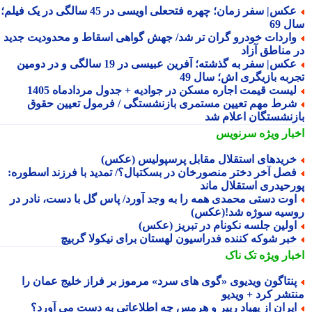
عکس| سفر زمان؛ چهره فتحعلی اویسی در 45 سالگی در یک فیلم؛
 69
اردات خودرو گران تر شد/ جهش گواهی اسقاط و محدودیت جدید
 مناطق آزاد
عکس| سفر به گذشته؛ آفرین عبیسی در 19 سالگی و در دومین
ربه بازیگری اش؛ سال 49
یست قیمت اجاره مسکن در جوادیه + جدول مردادماه 1405
رط مهم تعیین مستمری بازنشستگی / فرمول تعیین حقوق
زنشستگان اعلام شد
بار ویژه
سرنویس
ریدهای استقلال مقابل پرسپولیس (عکس)
صل آخر دختر منصورخان در بسکتبال؟/ تمدید با فرزند اسطوره:
رحیدری استقلال ماند
وت دستی محمدی همه را به وجد آورد/ پاس گل با دست، نادر در
سیه سوژه شد!(عکس)
ولین جلسه نکونام در تبریز (عکس)
بر شوکه کننده فدراسیون لهستان برای نیکولا گربیچ
بار ویژه
تک ناک
نتاگون ویدیوی «گوی های سرد» مرموز بر فراز خلیج عمان را
تشر کرد + ویدیو
یران از پهپاد ریپر و هرمس چه اطلاعاتی به دست می آورد؟