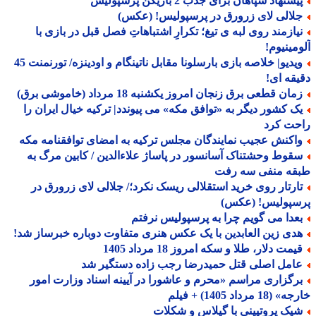
شنهاد سپاهان برای جذب 2 بازیکن پرسپولیس
لالی لای زرورق در پرسپولیس! (عکس)
یازمند روی لبه ی تیغ؛ تکرارِ اشتباهاتِ فصل قبل در بازی با
مینیوم!
ویدیو| خلاصه بازی بارسلونا مقابل ناتینگام و اودینزه/ تورنمنت 45
قه ای!
ان قطعی برق زنجان امروز یکشنبه 18 مرداد (خاموشی برق)
ک کشور دیگر به «توافق مکه» می پیوندد| ترکیه خیال ایران را
حت کرد
اکنش عجیب نمایندگان مجلس ترکیه به امضای توافقنامه مکه
قوط وحشتناک آسانسور در پاساژ علاءالدین / کابین مرگ به
قه منفی سه رفت
ارتار روی خرید استقلالی ریسک نکرد؛/ جلالی لای زرورق در
سپولیس! (عکس)
عدا می گویم چرا به پرسپولیس نرفتم
دی زین العابدین با یک عکس هنری متفاوت دوباره خبرساز شد!
مت دلار، طلا و سکه امروز 18 مرداد 1405
امل اصلی قتل حمیدرضا رجب زاده دستگیر شد
رگزاری مراسم «محرم و عاشورا در آیینه اسناد وزارت امور
18 مرداد 1405) + فیلم
یک پروتیینی با گیلاس و شکلات