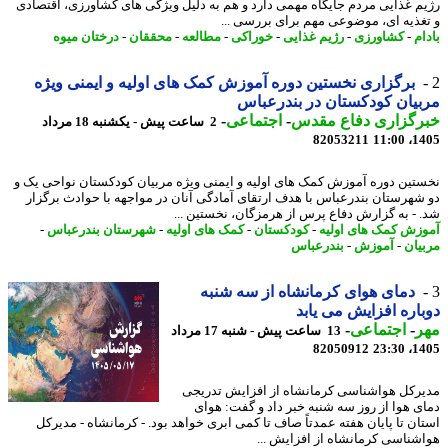
م غذایی مردم جایگاه مهمی دارد و هم به دلیل ویژگی های کشاورزی، اقتصادی
غذیه ای، موضوعی مهم برای بررسی ...
م
-
کشاورزی
-
رژیم غذایی
-
خوراکی
-
مطالعه
-
محققان
-
درختان میوه
برگزاری نخستین دوره آموزش کمک های اولیه و ایمنی ویژه
یان کودکستان در بندرعباس
رگزاری دفاع مقدس
-
اجتماعی
-
2 ساعت پیش - یکشنبه 18 مرداد
82053211
1405
تین دوره آموزش کمک های اولیه و ایمنی ویژه مربیان کودکستان نواحی یک و
شهرستان بندرعباس با هدف ارتقای آمادگی آنان در مواجهه با حوادث برگزار
 - به گزارش دفاع پرس از هرمزگان، نخستین ...
زش کمک های اولیه
-
کودکستان
-
کمک های اولیه
-
شهرستان بندرعباس
-
یان
-
آموزش
-
بندرعباس
دمای هوای کرمانشاه از سه شنبه
اره افزایش می یابد
ر
-
اجتماعی
-
13 ساعت پیش - شنبه 17 مرداد
82050912
1405
رکل هواشناسی کرمانشاه از افزایش تدریجی
ی هوا از روز سه شنبه خبر داد و گفت: هوای
ان تا پایان هفته عمدتاً صاف تا کمی ابری خواهد بود. - کرمانشاه - مدیرکل
شناسی کرمانشاه از افزایش ...