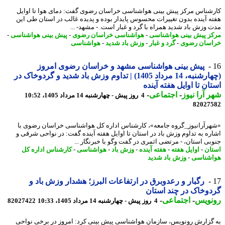
شناس مرکز پیش بینی هواشناسی خراسان رضوی گفت: دمای هوا تا اوایل
ه آینده بدون تغییرات محسوس پایدار بوده و پدیده غالب در استان طی این
 وزش باد شدید همراه با گرد و غبار است. - مشهد- ...
ز پیش بینی هواشناسی
-
هواشناسی خراسان رضوی
-
پیش بینی هواشناسی
-
سان رضوی
-
گرد و غبار
-
وزش باد شدید
-
هواشناسی
پیش بینی هواشناسی مشهد و خراسان رضوی امروز
(چهارشنبه، 14 مرداد 1405) | تداوم وزش باد شدید و گردوخاک در
ان تا اوایل هفته آینده
 آرا نیوز
-
اجتماعی
-
4 روز پیش - چهارشنبه 14 مرداد 1405، 10:52
82027
رآرانیوز_گروه جامعه»، کارشناس اداره کل هواشناسی خراسان رضوی با
ره به تداوم وزش باد در استان تا اوایل هفته آینده گفت: در نواحی شرقی و
بی استان، - مرتضی اثمری در گفت وگو با خبرنگار ...
ان
-
اوایل هفته
-
هفته آینده
-
وزش باد
-
هواشناسی
-
کارشناس اداره کل
شناسی
-
وزش باد شدید
رگبار و رعدوبرق در ارتفاعات البرز؛ هشدار وزش باد و
وخاک در چند استان
نویس
-
اجتماعی
-
4 روز پیش - چهارشنبه 14 مرداد 1405، 10:33
82027422
گزارش رونویس، سازمان هواشناسی پیش بینی کرد: امروز در برخی نواحی