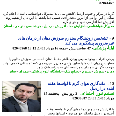
82041
ا در مرکز و جنوب اردبیل کاهش می یابد؛ مدیرکل هواشناسی استان اعلام کرد
نان این نواحی از امروز منتظر افت نسبی دما باشند. با این حال از شنبه روند
ایش دما آغاز می شود و هوای گرم ...
رکل هواشناسی
-
افزایش دما
-
افزایش
-
اردبیل
-
هواشناسی
-
نواحی
-
استان
تشخیص زودهنگام سندرم سوزش دهان از درمان های
رضروری پیشگیری می کند
ا
-
پزشکی
-
47 ساعت پیش - جمعه 16 مرداد 1405، 13:12
82040968
ی افراد با وجود طبیعی بودن ظاهر مخاط دهان، احساس سوزش مداوم یا
اوب در زبان، لب ها یا سایر نواحی دهان را تجربه می کنند؛ مشکلی که می تواند
ب نگرانی بیماران و مراجعه آنان به دندانپزشک شود.
ن
-
سوزش
-
سندرم
-
دندانپزشک
-
دانشگاه علوم پزشکی
-
بیماران
-
سایر
ماندگاری هوای گرم تا اواسط هفته
ده در اردبیل
یم نیوز
-
اجتماعی
-
3 روز پیش - پنجشنبه 15
1، 23:35
82038687
افزایش محسوس دما هوای گرم تا اواسط هفته
ه در اردبیل ماندگار خواهد بود. - استانها مجید