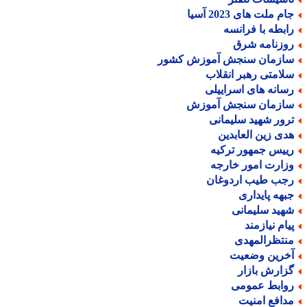
م ملت های 2023 آسیا
ابطه با فرانسه
وزنامه شرق
ازمان سنجش آموزش کشور
لامتی رهبر انقلاب
سانه های اسراییلی
ازمان سنجش آموزش
رور شهید سلیمانی
دی زین العابدین
ییس جمهور ترکیه
زارت امور خارجه
جب طیب اردوغان
بهه پایداری
هید سلیمانی
یام نیازمند
نتظرالمهدی
خرین وضعیت
زارش بازار
وابط عمومی
دافع امنیت