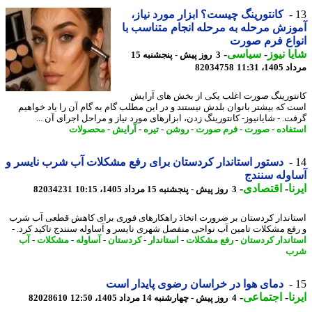
کانتورینگ چیست؟ ابزار مورد نیاز،
زش مرحله به مرحله انجام متناسب با
اع فرم صورت
ا نیوز
-
سیاسی
-
3 روز پیش - پنجشنبه 15
1، 11:31
82034758
تورینگ صورت اغلب یکی از بخش های آرایش
 که بیشتر بانوان بلدش نیستند و در این مطلب گام به گام آن را یاد خواهیم
ت. - شایانیوز- کانتورینگ زدن، ابزارهای مورد نیاز و مراحل اجرای آن ...
فاده
-
صورت
-
فرم صورت
-
روشن
-
تیره
-
آرایش
-
محصولات
دستور استاندار کردستان برای رفع مشکلات آب شرب نایسر و
وله سنندج
ا
-
اقتصادی
-
3 روز پیش - پنجشنبه 15 مرداد 1405، 10:15
82034231
اندار کردستان بر ضرورت اتخاذ راهکارهای فوری برای کاهش قطعی آب شرب
فع مشکلات تامین آب نواحی منفصل شهری نایسر و آساوله سنندج تاکید کرد. -
اندار کردستان
-
رفع مشکلات
-
استاندار
-
کردستان
-
آساوله
-
مشکلات
-
آب
ب
دمای هوا در خراسان رضوی پایدار است
ا
-
اجتماعی
-
4 روز پیش - چهارشنبه 14 مرداد 1405، 12:50
82028610