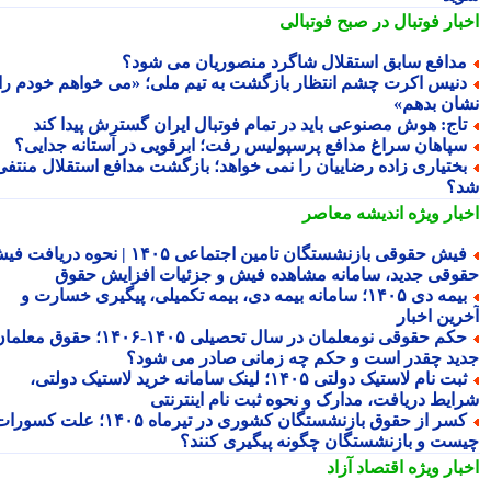
بار فوتبال در صبح فوتبالی
دافع سابق استقلال شاگرد منصوریان می شود؟
نیس اکرت چشم انتظار بازگشت به تیم ملی؛ «می خواهم خودم را
ان بدهم»
اج: هوش مصنوعی باید در تمام فوتبال ایران گسترش پیدا کند
پاهان سراغ مدافع پرسپولیس رفت؛ ابرقویی در آستانه جدایی؟
ختیاری زاده رضاییان را نمی خواهد؛ بازگشت مدافع استقلال منتفی
؟
بار ویژه
اندیشه معاصر
فیش حقوقی بازنشستگان تامین اجتماعی ۱۴۰۵ | نحوه دریافت فیش
وقی جدید، سامانه مشاهده فیش و جزئیات افزایش حقوق
بیمه دی ۱۴۰۵؛ سامانه بیمه دی، بیمه تکمیلی، پیگیری خسارت و
رین اخبار
حکم حقوقی نومعلمان در سال تحصیلی ۱۴۰۵-۱۴۰۶؛ حقوق معلمان
ید چقدر است و حکم چه زمانی صادر می شود؟
ثبت نام لاستیک دولتی ۱۴۰۵؛ لینک سامانه خرید لاستیک دولتی،
ایط دریافت، مدارک و نحوه ثبت نام اینترنتی
کسر از حقوق بازنشستگان کشوری در تیرماه ۱۴۰۵؛ علت کسورات
ست و بازنشستگان چگونه پیگیری کنند؟
بار ویژه
اقتصاد آزاد