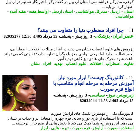
ی، مدیرکل هواشناسی استان اردبیل در گفت وگو با خبرنگار تسنیم در اردبیل
ر کرد: بر پایه ...
ان
-
اردبیل
-
مدیرکل هواشناسی
-
استان اردبیل
-
اواسط هفته
-
هفته آینده
-
شناسی
چرا افراد مضطرب دنیا را متفاوت می بینند؟
 ایران
-
پزشکی
-
3 روز پیش - پنجشنبه 15 مرداد 1405، 12:50
82035277
هش های علوم اعصاب نشان می دهند در افراد مبتلا به اختلالات اضطرابی،
ه فعالیت و ارتباط برخی نواحی مغز با دیگران تفاوت دارد؛ تفاوتی که می تواند
ث شود محرک های عادی نیز گاهی تهدیدآمیز ...
وت
-
اضطراب
-
اختلالات
-
علوم اعصاب
-
تهدید
-
افراد
-
نشان
کانتورینگ چیست؟ ابزار مورد نیاز،
زش مرحله به مرحله انجام متناسب با
اع فرم صورت
نویس نیوز
-
سیاسی
-
3 روز پیش - پنجشنبه
82034944
تورینگ یکی از مهمترین تکنیک های آرایش صورت
 که با استفاده از بازی نور و سایه، فرم چهره را متعادل تر و جذاب تر نشان
دهد. این روش به شما کمک می کند تا بخش هایی از صورت را برجسته ...
فاده
-
صورت
-
آرایش
-
فرم صورت
-
تیره
-
هایی
-
ابزار