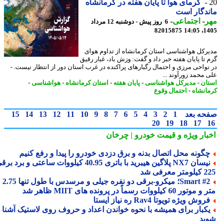
گرمای هوا تا پایان هفته در کرمانشاه
دگار است
ر
-
اجتماعی
-
6 روز پیش - دوشنبه 12 مرداد
82015875
1405
رکل هواشناسی استان کرمانشاه از تداوم هوای
 تا پایان هفته خبر داد و گفت: وزش باد، غبار رقیق
نواحی مرزی و احتمال رگبارهای پراکنده در غرب استان دور از انتظار نیست. -
 محمد زورآوند ...
ان
-
مدیرکل هواشناسی
-
پایان هفته
-
استان کرمانشاه
-
هواشناسی
-
انشاه
-
احتمال وقوع
حه بعد
1
2
3
4
5
6
7
8
9
10
11
12
13
14
15
20
19
18
17
بار ویژه
و قیمت خودرو | چرخان
گونه محل اتصال بدنه و برق دزدی خودرو را پیدا و رفع کنیم
نیسان NX7 پلاگین هیبرید با باتری 40.95 کیلووات ساعتی و برد برقی
 معرفی شد
Smart #2؛ میکرو-برقی دو نفره جیلی و مرسدس با طول تنها 2.75
ور 60 کیلووات رسماً در پرونده های MIIT ظاهر شد
روش ویژه تویوتا Rav4 ره نیاز ایستا
کبار برای همیشه با نحوه خواندن اعداد و حروف روی لاستیک آشنا
ید