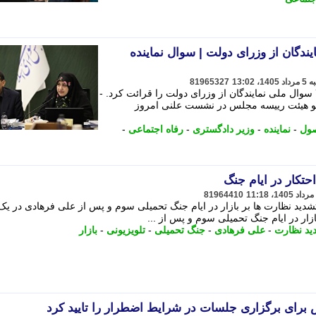
 ملی نمایندگان از وزرای دولت | سوال نماینده
81965327
عضو هیأت رییسه مجلس، اعلام وصول 7 سوال ملی نمایندگان از وزرای دولت را قرائت کرد. -
و هیئت رییسه مجلس در نشست علنی امروز
صول
-
نماینده
-
وزیر دادگستری
-
رفاه اجتماعی
-
81964410
تشدید نظارت ها بر بازار در ایام جنگ تحمیلی سوم و پس از علی فرهادی در یک
ازار در ایام جنگ تحمیلی سوم و پس از ...
ید نظارت
-
علی فرهادی
-
جنگ تحمیلی
-
تلویزیونی
-
بازار
ای برگزاری جلسات در شرایط اضطرار را تایید کرد