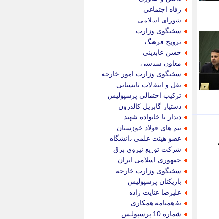
پویه آنلاین
رفاه اجتماعی
پیام نفت
شورای اسلامی
تابناک
سخنگوی وزارت
تازه نیوز
ترویج فرهنگ
تبیان
حسن عابدینی
تجارت نیوز
معاون سیاسی
تحریریه
سخنگوی وزارت امور خارجه
ترابر نیوز
نقل و انتقالات تابستانی
ترفندباز
ترکیب احتمالی پرسپولیس
تریبون اقتصاد
دستیار گابریل کالدرون
تسنیم نیوز
دیدار با خانواده شهید
تک ناک
تیم های فولاد خوزستان
تکراتو
عضو هیئت علمی دانشگاه
توریسم آنلاین
شرکت توزیع نیروی برق
تولید نیوز
جمهوری اسلامی ایران
تیتر فوری
سخنگوی وزارت خارجه
تیکنا
بازیکنان پرسپولیس
جاب ویژن
علیرضا عنایت زاده
جار نیوز
تفاهمنامه همکاری
جالبتر
شماره 10 پرسپولیس