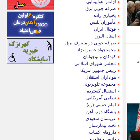
آژانس هواپیمایی
اینتیتر
صرفه جویی برق
ایونا نیوز
بختیاری زاده
بازتاب آنلاین
مأموران پلیس
باشگاه خبرنگاران
فوتبال ایران
باغستان نیوز
استان البرز
بامبوک
صرفه جویی در مصرف برق
ببین و بخون
محمدجواد حسین نژاد
بدینسان
کودکان و نوجوانان
بنکر
سمیه
مجلس شورای اسلامی
بیت ران
رییس جمهور آمریکا
پارس فوتبال
هواداران استقلال
پارسینه
مجموعه تلویزیونی
پارسینه پلاس
استقبال گسترده
پاز آنلاین
نظامی آمریکایی
پاس گل
امام خمینی (ره)
پانا
باشگاه ذوب آهن
پرتو نیوز
عربستان سعودی
پرسون
تخت بیمارستان
پنجره نیوز
داروهای کمیاب
پویامگ
دانش و فناوری