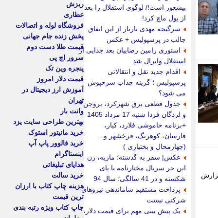
ریزش
بیشعور است!/ لوگوی استقلال را بعد
عطاری
از پول ماچ کرد!
فروشگاه لوله و اتصالات
سرگیجه مهدی تارتار از این اتفاق
پخش زنده جام جهانی
جالب در پرسپولیس + عکس
قیمت طلا دست دوم
استوری رامین رضاییان بعد جدایی از
سرور اچ پی
استقلال وایرال شد
پنجره وین تک
اقدام جدید نقل و انتقالاتی
قیمت دلار امروز
پرسپولیس ؛ گزینه جذاب سرخپوش
آموزش ارز دیجیتال در
می شود؟
تهران
جدول قطعی برق شهرکرد، بروجن
وانت بار
و لردگان فردا شنبه 17 مرداد 1405
بهترین طراحی سایت یزد
+برنامه خاموشی فلارد، کیار،
خرید مانیتور استوک
فارسان، کوهرنگ، فرخشهر و...
خرید فالوور پاپ آپ
(چهارمحال و بختیاری )
اینستاگرام
عکس| سفر به گذشته؛ ماریه، زن
هدایای تبلیغاتی
ابن حر سریال مختارنامه با پای
گزارش
خرید سالت
شکسته و در 41 سالگی؛ سال 94
هزینه چاپ کتاب با ارزان
پرداخت مستقیم ساماندهی نیروهای
ترین قیمت
شرکتی نیست
چاپ کتاب ویژه رتبه بندی
یک پیش بینی مهم برای قیمت دلار،