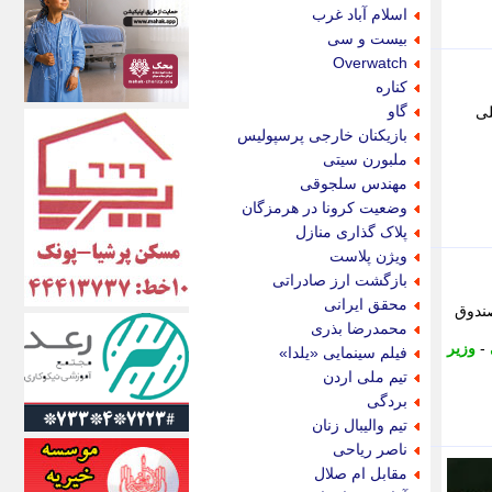
اکونیوز
اسلام آباد غرب
الف
بیست و سی
انتشار آنلاین
Overwatch
اندیشه قرن
کناره
اندیشه معاصر
گاو
لی
اندیشه ها
بازیکنان خارجی پرسپولیس
انرژی پرس
ملبورن سیتی
ای استخدام
مهندس سلجوقی
ایتنا
وضعیت کرونا در هرمزگان
ایراف
پلاک گذاری منازل
ایران آرت
ویژن پلاست
ایران آنلاین
بازگشت ارز صادراتی
ایران زندگی
محقق ایرانی
صندوق
ایران فوری
محمدرضا بذری
ایرانی روز
-
وزیر
فیلم سینمایی «یلدا»
ایرانیتال
تیم ملی اردن
ایرنا
بردگی
ایسکانیوز
تیم والیبال زنان
ایسنا
ناصر ریاحی
ایکنا
مقابل ام صلال
ایلنا