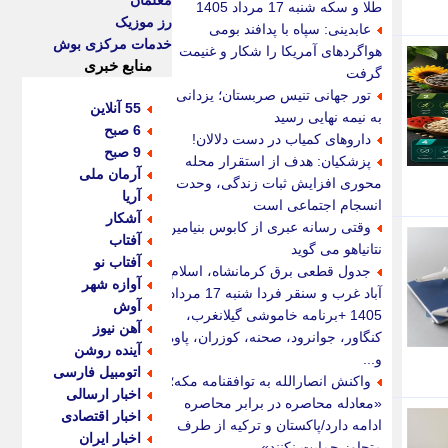
معلمان
طلا و سکه شنبه 17 مرداد 1405
رز موزیک
عابدینی: سپاه با پدافند بومی
خدمات مرکزی بوش
هواگردهای آمریکا را شکار و غنیمت
منابع خبری
گرفت
تور جهانی تنیس صربستان؛ یزدانی
55 آنلاین
به نیمه نهایی رسید
6 صبح
داروهای کمیاب در دست دلالان!
9 صبح
پزشکیان: هدف از استقرار محله
آرمان ملی
محوری افزایش ثبات زندگی، وحدت و
آریا
انسجام اجتماعی است
آشکار
وقتی رسانه عبری از کابوس بنیامین
آفتاب
نتانیاهو می گوید
آفتاب نو
جدول قطعی برق کرمانشاه، اسلام
آوازه شهر
آباد غرب و سنقر فردا شنبه 17 مرداد
آوش
1405 +برنامه خاموشی گیلانغرب،
آهن نیوز
کنگاور، جوانرود، صحنه، کوزران، پاوه
آینده روشن
و...
اتومبیل فارسی
واکنش انصارالله به توافقنامه مکه؛
اخبار ارسالی
«معادله محاصره در برابر محاصره
اخبار اقتصادی
ادامه دارد/پاکستان و ترکیه از طرف
اخبار ایران
متجاوز حمایت نکنند»