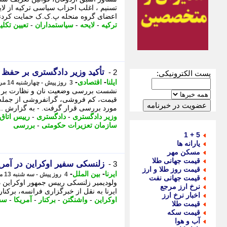
تسنیم ، اغلب احزاب سیاسی ترکیه از لای
اعضای گروه منحله پ.ک.ک حمایت کردند
ترکیه
-
لایحه
-
سیاستمداران
-
تعیین تکل
تأکید وزیر دادگستری بر حفظ ث
2 -
پست الکترونیکی:
-
-
ایلنا
اقتصادی
3 روز پیش - چهارشنبه 14 مرداد 1405، 11:47
نشست بررسی وضعیت نان و نظارت بر آن
قیمت، کم فروشی، گرانفروشی از جمله 
مورد بررسی قرار گرفت. - به گزارش ...
وزیر دادگستری
-
دادگستری
-
رییس اتاق
سازمان تعزیرات حکومتی
-
بررسی
5 + 1
یارانه ها
مسکن مهر
قیمت جهانی طلا
زلنسکی سفیر اوکراین در آمریک
3 -
قیمت روز طلا و ارز
-
-
ایرنا
بین الملل
4 روز پیش - سه شنبه 13 مرداد 1405، 00:05
قیمت جهانی نفت
ولودیمیر زلنسکی رییس جمهور اوکراین در
نرخ ارز مرجع
ایرنا به نقل از خبرگزاری فرانسه، برکناری
اخبار نرخ ارز
اوکراین
-
واشنگتن
-
برکنار
-
آمریکا
-
سف
قیمت طلا
قیمت سکه
آب و هوا