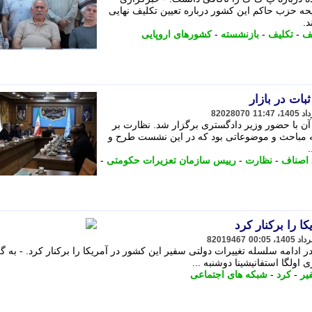
حه حزب حاکم این کشور درباره تعیین تکلیف نهایی
.
یف
-
تکلیف
-
بازنشسته
-
کشورهای اروپایی
بات در بازار
82028070
 با حضور وزیر دادگستری برگزار شد. نظارت بر
مباحث و موضوعاتی بود که در این نشست طرح و
 اصناف
-
نظارت
-
رییس سازمان تعزیرات حکومتی
-
ا را برکنار کرد
82019467
 ادامه سلسله تغییرات دولتی سفیر این کشور در آمریکا را برکنار کرد. - به 
 اولگا استفانیشینا دوشنبه ...
یر
-
کرد
-
شبکه های اجتماعی