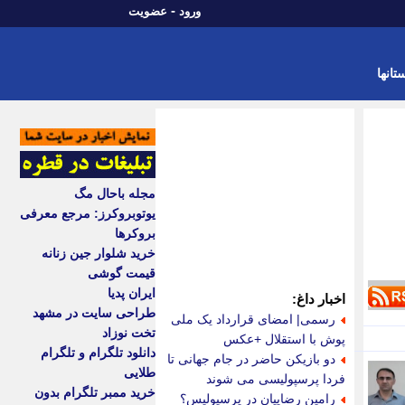
-
ورود
عضویت
تانها
مجله باحال مگ
یوتوبروکرز: مرجع معرفی
بروکرها
خرید شلوار جین زنانه
قیمت گوشی
ایران پدیا
اخبار داغ:
طراحی سایت در مشهد
رسمی| امضای قرارداد یک ملی
تخت نوزاد
پوش با استقلال +عکس
دانلود تلگرام و تلگرام
دو بازیکن حاضر در جام جهانی تا
طلایی
فردا پرسپولیسی می شوند
خرید ممبر تلگرام بدون
رامین رضاییان در پرسپولیس؟