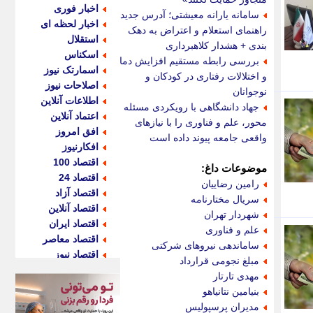
اخبار فوری
سامانه یارانه معیشتی؛ آدرس جدید،
اخبار لحظه ای
راهنمای استعلام و اعتراض به دهک
استقلال
بندی + هشدار کلاهبرداری
اسکناس
بررسی رابطه مستقیم افزایش دما
اسمارتک نیوز
و اختلالات رفتاری در کودکان و
اصلاحات نیوز
نوجوانان
اطلاعات آنلاین
جهاد دانشگاهی با رویکردی مسئله
اعتماد آنلاین
محور، علم و فناوری را با نیازهای
افق امروز
واقعی جامعه پیوند داده است
افکارنیوز
اقتصاد 100
موضوعات داغ:
اقتصاد 24
رامین رضاییان
اقتصاد آزاد
سریال مختارنامه
اقتصاد آنلاین
شهردار تهران
اقتصاد ایران
علم و فناوری
اقتصاد معاصر
ساماندهی نیروهای شرکتی
اقتصاد نیوز
مبلغ نجومی قرارداد
اکو ایران
مهدی تارتار
اکوفارس
بنیامین نتانیاهو
اکونگار
مدیران پرسپولیس