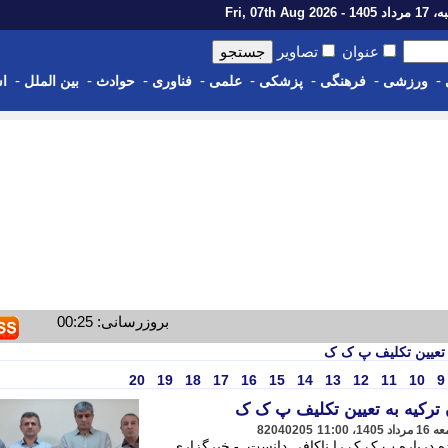
1 - Fri, 07th Aug 2026
عنوان
تصاویر
-
-
-
-
-
-
-
-
ورزشی
فرهنگی
پزشکی
علمی
فناوری
حوادث
بین الملل
اس
بروزرسانی: 00:25
 تعیین تکلیف پ ک ک
20
19
18
17
16
15
14
13
12
11
10
9
ترکیه به تعیین تکلیف پ ک ک
82040205
 درباره پ ک ک را ناکافی دانست. - خبرگزاری