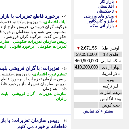
بازار کار
افغانستان
تاجیکستان
برخورد قاطع تعزیرات با بازار 
ویدئو های ورزشی
4 -
طنز و کاریکاتور
-
-
ایلنا
اقتصادی
5 روز پیش - یکشنبه 11 مرداد 1405، 17:02
بازار آتی سکه
هرگونه گران فروشی، فروش خارج از نرخ 
محسوب می شود و با متخلفان برخورد قا
حکومتی گفت: هرگونه گران فروشی،
رییس سازمان تعزیرات حکومتی
-
سازما
تعزیرات حکومتی
-
برخورد قانونی
-
اربع
اونس طلا
2,671.55
▼
طلای 18
39,051,000
سکه امامی
460,900,000
بهار ازادی
410,200,000
تعزیرات: با گران فروشی بلیت 
5 -
دلار امریکا
-
-
تسنیم نیوز
اقتصادی
6 روز پیش - یکشنبه 11 مرداد 1405، 11:45
رییس سازمان تعزیرات از برخورد قاطع با
یورو
- رییس سازمان تعزیرات از برخورد قاطع 
لیر ترکیه
داد. ، هم زمان ...
درهم امارات
سازمان تعزیرات
-
گران فروشی
-
بلیت 
پوند انگلیس
زائران
بیت کویین
بیشتر + کد نمایش
رییس سازمان تعزیرات: با بازار
6 -
قاطعانه برخورد می کنیم