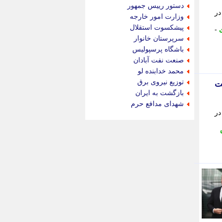
جام جم
دستور رییس جمهور
جدید پرس
در
وزارت امور خارجه
جماران
پیشکسوت استقلال
-
جوان ایرانی
سرپرستان خانوار
جهان مانا
باشگاه پرسپولیس
جهان نگر
صنعت نفت آبادان
جهان نیوز
محمد خدابنده لو
چطور
توزیع نیروی برق
ت
چمپیونات
بازگشت به ایران
چمدون
شهدای مدافع حرم
چه خبر
در
حادثه 24
حرف تو
حوادث پلاس
حوزه نیوز
خبر آنلاین
خبر جنوب
خبر سیاسی
خبر گردون
خبر ورزشی
خبرجو