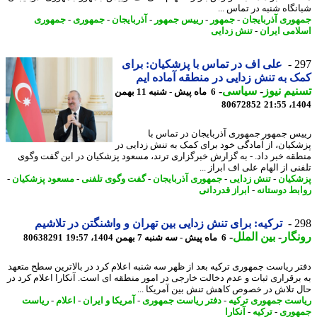
نگاه شنبه در تماس ...
وری آذربایجان
-
جمهور
-
رییس جمهور
-
آذربایجان
-
جمهوری
-
جمهوری
امی ایران
-
تنش زدایی
2
علی اف در تماس با پزشکیان: برای
 به تنش زدایی در منطقه آماده ایم
یم نیوز
-
سیاسی
-
6 ماه پیش - شنبه 11 بهمن
80672852
1404
س جمهور جمهوری آذربایجان در تماس با
کیان، از آمادگی خود برای کمک به تنش زدایی در
قه خبر داد. - به گزارش خبرگزاری ترند، مسعود پزشکیان در این گفت وگوی
ی از الهام علی اف ابراز ...
کیان
-
تنش زدایی
-
جمهوری آذربایجان
-
گفت وگوی تلفنی
-
مسعود پزشکیان
-
بط دوستانه
-
ابراز قدردانی
2
ترکیه: برای تنش زدایی بین تهران و واشنگتن در تلاشیم
گار
-
بین الملل
-
6 ماه پیش - سه شنبه 7 بهمن 1404، 19:57
80638291
ر ریاست جمهوری ترکیه بعد از ظهر سه شنبه اعلام کرد در بالاترین سطح متعهد
برقراری ثبات و عدم دخالت خارجی در امور منطقه ای است. آنکارا اعلام کرد در
 تلاش در خصوص کاهش تنش بین آمریکا ...
ست جمهوری ترکیه
-
دفتر ریاست جمهوری
-
آمریکا و ایران
-
اعلام
-
ریاست
وری
-
ترکیه
-
آنکارا