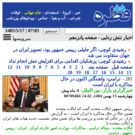
-
-
-
-
خبر
کرونا
استخدام
جام جهانی
اوقات
-
-
-
شرعی
آب و هوا
تماس
ویدئوهای ورزشی
07:05 | 1405/5/17
ار تنش زدایی - صفحه پانزدهم
سرویسها
رشیدی کوچی: اگر جلیلی رییس جمهور بود، تصویر ایران در
هان متفاوت می شد
رشیدی کوچی: پزشکیان اقدامی برای افزایش تنش انجام نداد
حه قبل
صفحه بعد
1
2
3
4
5
6
7
8
9
10
11
12
20
19
18
17
16
15
14
2
ترامپ: واشنگتن اکنون در حال
کره با ایران است
گزاری بازار
-
بین الملل
-
6 ماه پیش -
15 بهمن 1404، 14:42
80709484
س جمهور ایالات متحده گفت که ایالات متحده
ن حالا در حال مذاکره با ایران است. - به گزارش
ار ، در حالی که بحث و بررسی ها برای تعیین محل نشست جدید هیات های ایران
الات متحده با ...
لات متحده
-
دونالد ترامپ
-
مذاکرات
-
وزارت امور خارجه ایران
-
ایران
-
رییس
ور
-
ترامپ