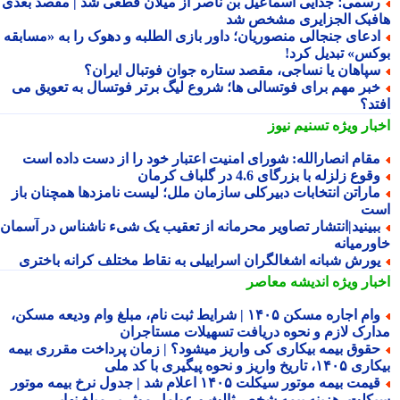
سمی؛ جدایی اسماعیل بن ناصر از میلان قطعی شد | مقصد بعدی
فبک الجزایری مشخص شد
دعای جنجالی منصوریان؛ داور بازی الطلبه و دهوک را به «مسابقه
کس» تبدیل کرد!
پاهان یا نساجی، مقصد ستاره جوان فوتبال ایران؟
بر مهم برای فوتسالی ها؛ شروع لیگ برتر فوتسال به تعویق می
تد؟
بار ویژه
تسنیم نیوز
قام انصارالله: شورای امنیت اعتبار خود را از دست داده است
قوع زلزله با بزرگای 4.6 در گلباف کرمان
اراتن انتخابات دبیرکلی سازمان ملل؛ لیست نامزدها همچنان باز
ت
بینید|انتشار تصاویر محرمانه از تعقیب یک شیء ناشناس در آسمان
ورمیانه
ورش شبانه اشغالگران اسراییلی به نقاط مختلف کرانه باختری
بار ویژه
اندیشه معاصر
وام اجاره مسکن ۱۴۰۵ | شرایط ثبت نام، مبلغ وام ودیعه مسکن،
ارک لازم و نحوه دریافت تسهیلات مستاجران
قوق بیمه بیکاری کی واریز میشود؟ | زمان پرداخت مقرری بیمه
تاریخ واریز و نحوه پیگیری با کد ملی
قیمت بیمه موتور سیکلت ۱۴۰۵ اعلام شد | جدول نرخ بیمه موتور
کلت، هزینه بیمه شخص ثالث و عوامل موثر بر مبلغ نهایی