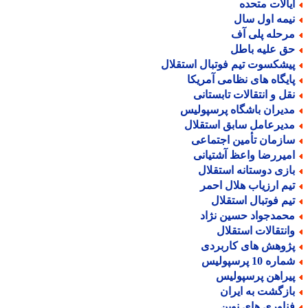
یالات متحده
یمه اول سال
رحله پلی آف
ق علیه باطل
یشکسوت تیم فوتبال استقلال
ایگاه های نظامی آمریکا
قل و انتقالات تابستانی
دیران باشگاه پرسپولیس
دیرعامل سابق استقلال
ازمان تأمین اجتماعی
میررضا واعظ آشتیانی
ازی دوستانه استقلال
یم ارزیاب هلال احمر
یم فوتبال استقلال
حمدجواد حسین نژاد
انتقالات استقلال
ژوهش های کاربردی
اره 10 پرسپولیس
یراهن پرسپولیس
ازگشت به ایران
ناوری های نوین