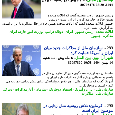
6 ماه پیش - چهارشنبه 15 بهمن
80706476
1404
س جمهور ایالات متحده گفت که ایالات متحده
ن حالا در حال مذاکره با ایران است. - رییس
ور ایالات متحده گفت که ایالات متحده همین حالا در حال مذاکره با ایران است.
زارش ایسنا، در ...
لات متحده
-
رییس جمهور
-
ایران
-
دونالد ترامپ
-
وزارت امور خارجه ایران
-
کره
-
جمهور
2
سازمان ملل از مذاکرات جدید میان
ان و آمریکا حمایت کرد
 آرا نیوز
-
بین الملل
-
6 ماه پیش - سه شنبه
80697860
تفان دوجاریک» سخنگوی دبیرکل سازمان ملل در
خ به سوالی درباره آغاز مذاکرات تازه ایران و
یکا گفت که سازمان ملل از هر تلاش دیپلماتیکی برای تنش زدایی حمایت می
 - استفان دوجاریک ...
مان ملل
-
ایران و آمریکا
-
استفان دوجاریک
-
سازمان
-
آغاز مذاکرات
-
دبیرکل
مان ملل
-
مذاکرات
2
کرملین: تلاش روسیه تنش زدایی در
ضوع ایران است