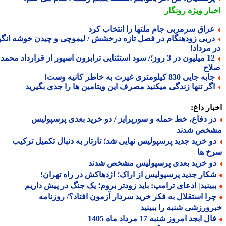
بار ویژه
رونگار
راق سرمربی جام ملتها را انتخاب کرد
ربی زودهنگام در فصل تازه درخشش / لیموچی و چیدن خوشه انگور
 مرداد!
12 میلیون در 3 روز؛/ سود استثنایی ترابزون اسپور از قرارداد محمد
اح
به جایی 830 کیلومتری غیرت به خاطر کانیه وست!
گر تنها زندگی میکنید مصرف این ویتامین ها را جدی بگیرید
ار داغ:
ر دفاع، خط حمله و سورپرایز / دو خرید بعدی پرسپولیس
خص شدند
و خرید جدید پرسپولیس نهایی شد؛ تارتار به دنبال تکمیل ترکیب
خ ها
و خرید بعدی پرسپولیس مشخص شدند
کار جدید پرسپولیس از اراک؛ اژدهاکش در راه تهران!
بینید| ادعای ترامپ: باید زودتر بروم؛ یک جنگ در پیش داریم
را استقلال به فکر خرید سردار آزمون افتاد؟/ روزنامه
ورزشی شنبه را ببینید
ل ابجد امروز شنبه 17 مرداد ماه 1405