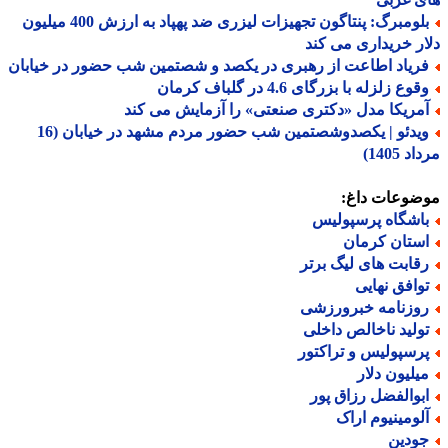
بلومبرگ: پنتاگون تجهیزات لیزری ضد پهپاد به ارزش 400 میلیون
ر خریداری می کند
ریاد اطاعت از رهبری در یکصد و شصتمین شب حضور در خیابان
وع زلزله با بزرگای 4.6 در گلباف کرمان
مریکا مدل «دکتری صنعتی» را آزمایش می کند
ویدئو | یکصدوشصتمین شب حضور مردم مشهد در خیابان (16
 1405)
ضوعات داغ:
اشگاه پرسپولیس
ستان کرمان
قابت های لیگ برتر
وافق نهایی
وزنامه خبرورزشی
ولید ناخالص داخلی
رسپولیس و تراکتور
یلیون دلار
بوالفضل رزاق پور
لومینیوم اراک
ودین