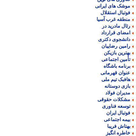
وشک های ایرانی
وتبال استقلال
نطقه غرب آسیا
ئال مادرید در
مضای قرارداد
انشجوی دکتری
امین رضاییان
هترین بازیکن
أمین اجتماعی
رنامه باشگاه
نوان قهرمانی
افبک تیم ملی
ازی دوستانه
دیران فولاد
شکلات حقوقی
وسعه فناوری
وتبال ایران
یمه اجتماعی
هتاش فریبا
اطره انگیز