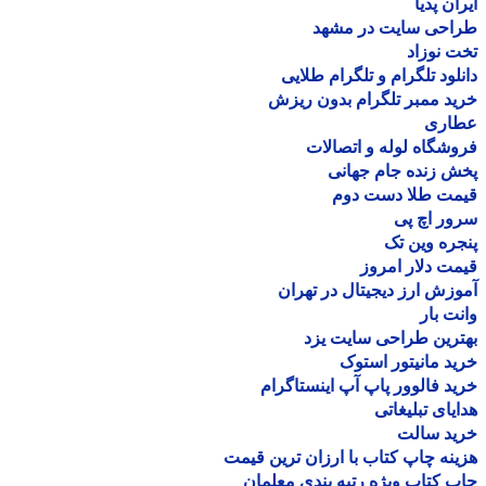
ان پدیا
احی سایت در مشهد
 نوزاد
لود تلگرام و تلگرام طلایی
د ممبر تلگرام بدون ریزش
اری
شگاه لوله و اتصالات
 زنده جام جهانی
مت طلا دست دوم
ر اچ پی
ره وین تک
ت دلار امروز
زش ارز دیجیتال در تهران
ت بار
رین طراحی سایت یزد
د مانیتور استوک
د فالوور پاپ آپ اینستاگرام
یای تبلیغاتی
ید سالت
نه چاپ کتاب با ارزان ترین قیمت
 کتاب ویژه رتبه بندی معلمان