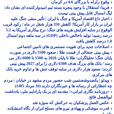
وع زلزله با بزرگای 4.6 در کرمان
ریبا: استقلال با وجود پنجره بسته تیم امیدوارکننده ای نشان داد/
 امسال قابل پیش بینی نیست
خبار داغ اقتصاد آمریکا و جنگ با ایران | تأثیر منفی جنگ علیه
ایران بر بازار کار آمریکا؛ کاهش 350 هزار شغل در ماه / رکود قریب
الوقوع در سایه افزایش هزینه های جنگ؛ نرخ بیکاری آمریکا به 5.2
درصد رسید؛ تولید ناخالص داخلی (GDP) در سه ماهه دوم امسال
افت
صلاحات جدید برای تقویت مستمری های تامین اجتماعی
پیش بینی جنجالی از قیمت طلا | صعود 5500 دلاری در صورت
پایان جنگ؛ تحلیلگران: طلا تا پایان 2026 به 5500 تا 6000 دلار می
رسد / بانک های بزرگ هدف 6300 دلاری را برای 2027 پیش بینی
ند؛ صعود هزار دلاری در سایه توقف تنش ها و تداوم خرید بانک
ی مرکزی
یدئو | یکصدوشصتمین شب حضور مردم مشهد در خیابان | مردم
نتظاراتی از رسانه ها و خبرنگاران دارند (16 مرداد 1405)
روزنامه نگاری ایرانی»؛ مقدمه ای بر یک پارادایم ملی: یادداشت
الفضل فاتح
کس العمل پزشکیان به حرکتش که سوژه شد
درت موشکی و پهپادی نیرو های مسلح ایران از نگاه اندیشکده
ی غربی