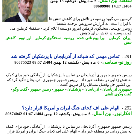
نا
-
بین الملل
-
6 ماه پیش - دوشنبه 13 بهمن
80689900
1404
لین می گوید روسیه در تلاش برای کاهش تنش ها
ایران است. به گزارش سرویس ترجمه شفقنا؛
ترز نوشت: سخنگوی کرملین امروز دوشنبه اعلام کرد: - شفقنا- کرملین می
د روسیه در تلاش برای کاهش ...
ان
-
کرملین
-
اورانیوم غنی شده
-
روسیه
-
سخنگوی کرملین
-
اورانیوم
-
کاهش
ش
2
تماس مهمی که شبانه از آذربایجان با پزشکیان گرفته شد
 نو
-
سیاسی
-
6 ماه پیش - یکشنبه 12 بهمن 1404، 08:57
80675523
س جمهور جمهوری آذربایجان در تماس با پزشکیان، از آمادگی خود برای کمک
تنش زدایی در منطقه خبر داد. - رییس جمهور جمهوری آذربایجان تأکید کرد که
 کشور حل وفصل مسائل را از طریق گفت ...
وری آذربایجان
-
آذربایجان
-
پزشکیان
-
جمهور
-
رییس جمهور
-
گفت وگو
-
 وگوی تلفنی
2
الهام علی اف کجای جنگ ایران و آمریکا قرار دارد؟
ارنیوز
-
بین الملل
-
6 ماه پیش - یکشنبه 12 بهمن 1404، 01:47
80674042
س جمهور جمهوری آذربایجان در تماس با پزشکیان، از آمادگی خود برای کمک
تنش زدایی در منطقه خبر داد. - الهام علی اف کجای جنگ ایران و آمریکا قرار