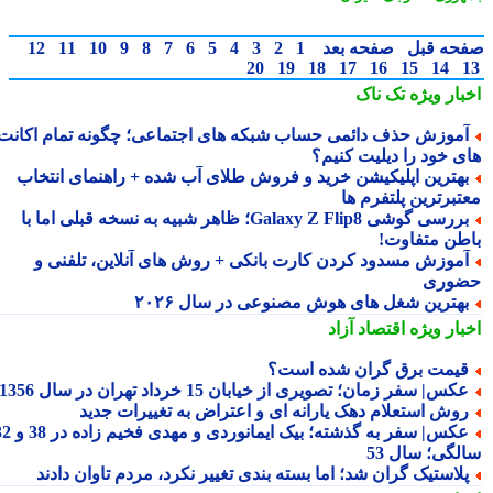
حه قبل
صفحه بعد
1
2
3
4
5
6
7
8
9
10
11
12
20
19
18
17
16
15
14
بار ویژه
تک ناک
موزش حذف دائمی حساب شبکه های اجتماعی؛ چگونه تمام اکانت
ی خود را دیلیت کنیم؟
هترین اپلیکیشن خرید و فروش طلای آب شده + راهنمای انتخاب
تبرترین پلتفرم ها
بررسی گوشی Galaxy Z Flip8؛ ظاهر شبیه به نسخه قبلی اما با
طن متفاوت!
موزش مسدود کردن کارت بانکی + روش های آنلاین، تلفنی و
وری
هترین شغل های هوش مصنوعی در سال ۲۰۲۶
بار ویژه
اقتصاد آزاد
یمت برق گران شده است؟
کس| سفر زمان؛ تصویری از خیابان 15 خرداد تهران در سال 1356
وش استعلام دهک یارانه ای و اعتراض به تغییرات جدید
عکس| سفر به گذشته؛ بیک ایمانوردی و مهدی فخیم زاده در 38 و 32
لگی؛ سال 53
لاستیک گران شد؛ اما بسته بندی تغییر نکرد، مردم تاوان دادند