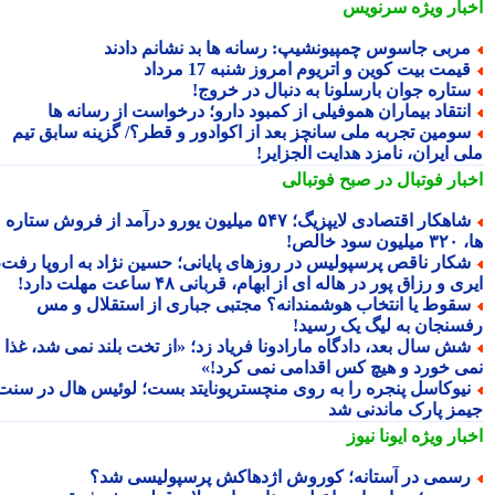
بار ویژه
سرنویس
ربی جاسوس چمپیونشیپ: رسانه ها بد نشانم دادند
یمت بیت کوین و اتریوم امروز شنبه 17 مرداد
تاره جوان بارسلونا به دنبال در خروج!
نتقاد بیماران هموفیلی از کمبود دارو؛ درخواست از رسانه ها
ومین تجربه ملی سانچز بعد از اکوادور و قطر؟/ گزینه سابق تیم
ی ایران، نامزد هدایت الجزایر!
بار فوتبال در صبح فوتبالی
شاهکار اقتصادی لایپزیگ؛ ۵۴۷ میلیون یورو درآمد از فروش ستاره
سود خالص!
کار ناقص پرسپولیس در روزهای پایانی؛ حسین نژاد به اروپا رفت،
ی و رزاق پور در هاله ای از ابهام، قربانی ۴۸ ساعت مهلت دارد!
قوط یا انتخاب هوشمندانه؟ مجتبی جباری از استقلال و مس
سنجان به لیگ یک رسید!
ش سال بعد، دادگاه مارادونا فریاد زد؛ «از تخت بلند نمی شد، غذا
ی خورد و هیچ کس اقدامی نمی کرد!»
یوکاسل پنجره را به روی منچستریونایتد بست؛ لوئیس هال در سنت
مز پارک ماندنی شد
بار ویژه
ایونا نیوز
سمی در آستانه؛ کوروش اژدهاکش پرسپولیسی شد؟