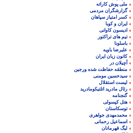
لی پوش کاراته
زارشگران مردمی
سر امتیاز سپاهان
یران و کوبا
دیسون کاوانی
یم های تراکتور
اسلونا
لیرضا باویه
انون زبان ایران
چیلان در
نطقه حفاظت شده ورجین
یدحسین مومنی
یست استقلال
ئال مادرید اتلتیکومادرید
نجنامه
تل کپسولی
وسکاستان
حمدمهدی جواهری
سماعیل رحمانی
یگ قهرمانان