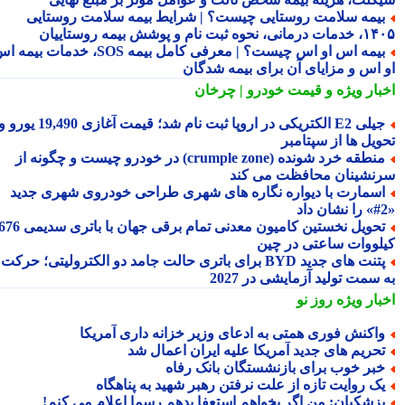
یمه سلامت روستایی چیست؟ | شرایط بیمه سلامت روستایی
نحوه ثبت نام و پوشش بیمه روستاییان
بیمه اس او اس چیست؟ | معرفی کامل بیمه SOS، خدمات بیمه اس
 اس و مزایای آن برای بیمه شدگان
بار ویژه
و قیمت خودرو | چرخان
جیلی E2 الکتریکی در اروپا ثبت نام شد؛ قیمت آغازی 19,490 یورو و
ویل ها از سپتامبر
منطقه خرد شونده (crumple zone) در خودرو چیست و چگونه از
نشینان محافظت می کند
سمارت با دیواره نگاره های شهری طراحی خودروی شهری جدید
تحویل نخستین کامیون معدنی تمام برقی جهان با باتری سدیمی 676
لووات ساعتی در چین
پتنت های جدید BYD برای باتری حالت جامد دو الکترولیتی؛ حرکت
سمت تولید آزمایشی در 2027
بار ویژه
روز نو
اکنش فوری همتی به ادعای وزیر خزانه داری آمریکا
حریم های جدید آمریکا علیه ایران اعمال شد
بر خوب برای بازنشستگان بانک رفاه
ک روایت تازه از علت نرفتن رهبر شهید به پناهگاه
زشکیان: من اگر بخواهم استعفا بدهم رسما اعلام می کنم!