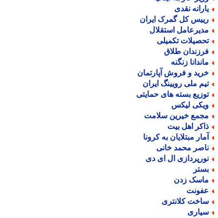
ارانه نقدی
ییس کل گمرک ایران
دیرعامل استقلال
حصیلات تکمیلی
رزندان طلاق
اندانا زنگنه
رید و فروش آپارتمان
یم ملی رویینگ ایران
وزیع بسته های حمایتی
یکی لیکس
جمع خیرین سلامت
اکر اهل بیت
مار مبتلایان به کرونا
اصر محمد خانی
ورپردازی ال ای دی
ستر
اسک زدن
فونت
اخت کلانتری
یاری