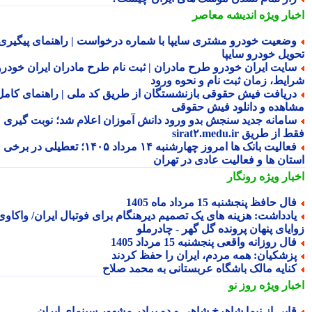
بار ویژه
اندیشه معاصر
ضعیت خودرو مشتری سایپا با شماره درخواست | راهنمای پیگیری
ویل خودرو سایپا
ایت ایران خودرو طرح مادران | ثبت نام طرح مادران ایران خودرو،
ایط، زمان ثبت نام و نحوه ورود
ریافت فیش حقوقی بازنشستگان از طریق کد ملی | راهنمای کامل
اهده و دانلود فیش حقوقی
امانه جدید سنجش بدو ورود دانش آموزان اعلام شد؛ نوبت گیری
از طریق sirat۲.medu.ir
فعالیت بانک ها امروز چهارشنبه ۱۴ مرداد ۱۴۰۵؛ تعطیلی در برخی
تان ها و فعالیت عادی در تهران
بار ویژه
رونگار
ال حافظ پنجشنبه 15 مرداد ماه 1405
ادداشت: هزینه های یک تصمیم دیرهنگام برای فوتبال ایران/ واکاوی
ایای پنهان پرونده گل گهر - چادرملو
ال روزانه واقعی پنجشنبه 15 مرداد 1405
زشکیان: همه مردم، ایران را حفظ کردند
نایه مالک باشگاه عربستانی به محمد صلاح
بار ویژه
روز نو
ابی از نیما شاهرخ شاهی و دو برادر مشهور سینمای ایران