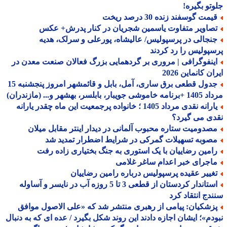
تو بگیره!
مت گوسفند زنده 30 درصد ریخت
صاویر متفاوت یاسمین شجریان در کنار پدرش+ عکس
نجالی در پرسپولیس/ عالیشاه، پورعلی و سرلک، هدیه
پولیس را رد کردند
ینفوگرافی | مروری بر گردهمایی بزرگ فعالان صنعت معدن در
ن کانماین 2026
جدول قطعی برق ساری، آمل، بابل و قائمشهر امروز پنجشنبه 15
جویبار، بابلسر، بهشهر و... (مازندران)
یارانه نقدی مرداد 1405 ؛ خانواده پرجمعیت این ماه چقدر یارانه
ی می گیرد؟
صدومیت ستاره محبوب آلمانی در دیدار اینتر مقابل میلان
صوبه تسهیلات گمرکی در شرایط اضطرار تمدید شد
امین رضاییان با یک استوری به جنگ بختیاری زاده رفت
اجرای خبر اعدام ساغر غلامی
غییر عقیده پرسپولیس درباره رامین رضاییان
استاندار کردستان از قطعی 3 تا 5 روزه آب در نایسر و آساوله
دج انتقاد کرد
زشکیان: پیامی از رهبری منتشر شد که «علی الاصول موافق
دم»؛ ایشان اجازه دادند این روند شکل بگیرد / عده ای که به دنبال