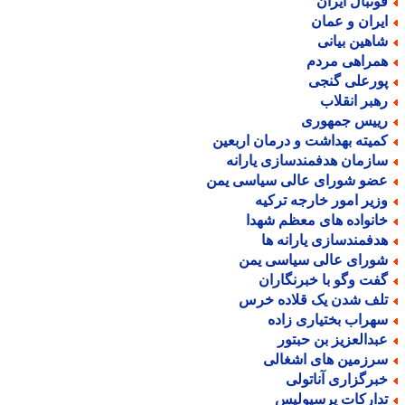
وتبال ایران
یران و عمان
اهین بیانی
مراهی مردم
ورعلی گنجی
هبر انقلاب
ییس جمهوری
میته بهداشت و درمان اربعین
ازمان هدفمندسازی یارانه
ضو شورای عالی سیاسی یمن
زیر امور خارجه ترکیه
انواده های معظم شهدا
دفمندسازی یارانه ها
ورای عالی سیاسی یمن
فت وگو با خبرنگاران
لف شدن یک قلاده خرس
هراب بختیاری زاده
بدالعزیز بن حبتور
رزمین های اشغالی
برگزاری آناتولی
دارکات پرسپولیس