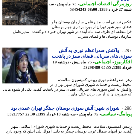
مرگی اقتصاد
-
اجتماعی
-
75 ماه پیش - سه
1399، 08:00
53454243
 تزیینی است مدیرعامل سازمان بوستان ها و
ی سبز شهر تهران از بهره برداری چهار بوستان
منطقه ای ظرف سه ماه آینده در شهر تهران خبر داد و گفت: - مدیرعامل
مان بوستان ها و فضای سبز ...
2
واکنش صدراعظم نوری به آتش
ی های سریالی فضای سبز در پایتخت
ارنیوز
-
اجتماعی
-
75 ماه پیش - دوشنبه 19
13، 05:55
53298489
ا صدراعظم نوری رییس کمیسیون سلامت،
ط زیست و خدمات شهری شورای شهر تهران در
نش به آتش سوزی های سریالی فضای سبز در پایتخت گفت: یکی از شیوه هایی
شهروندان در از بین بردن علف های ...
2
شورای شهر: آتش سوزی بوستان چیتگر تهران عمدی بود
امگ
-
سیاسی
-
75 ماه پیش - سه شنبه 13 خرداد 1399، 22:30
53217757
س کمیسیون سلامت، محیط زیست و خدمات شهری شورای اسلامی شهر
: در انتهای شمال غربی بوستان چیتگر به دلیل اموال پلی اتیلن که وجود دارد