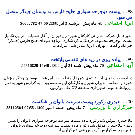
2
پیست دوچرخه سواری خلیج فارس به بوستان چیتگر متصل
 شود
ا
-
اجتماعی
-
69 ماه پیش - دوشنبه 3 آذر 1399، 07:50
56062782
رعامل شرکت عمرانی کارکنان شهرداری تهران از آغاز عملیات اجرایی تکمیل
ت دوچرخه مجموعه فرهنگی، گردشگری دریاچه شهدای خلیج فارس (چیتگر)
 داد و گفت: - تهران- ایرنا- مدیرعامل شرکت ...
2
پیاده روی در ریه های تنفسی پایتخت
-
اجتماعی
-
70 ماه پیش - شنبه 24 آبان 1399، 15:40
55916820
در ادمه بازدیدهای آخر هفته ی شهردار منطقه 22، این هفته، بوستان چیتگر میزبان
دار منطقه، مدیران شهری و کارکنان این منطقه بود. - به گزارش شهر به نقل
وابط عمومی شهرداری منطقه 22؛ علی نوذرپور،
2
حیدری رکورد پیست سرعت بانوان را شکست
گزاری آنا
-
ورزشی
-
71 ماه پیش - جمعه 4 مهر 1399، 07:55
55162584
ا حیدری موفق شد رکورد ماده پیست سرعت دوچرخه سواری بانوان را تغییر
. - لیلا حیدری موفق شد رکورد ماده پیست سرعت دوچرخه سواری بانوان را
یر دهد. به گزارش گروه ورزشی خبرگزاری آنا ...