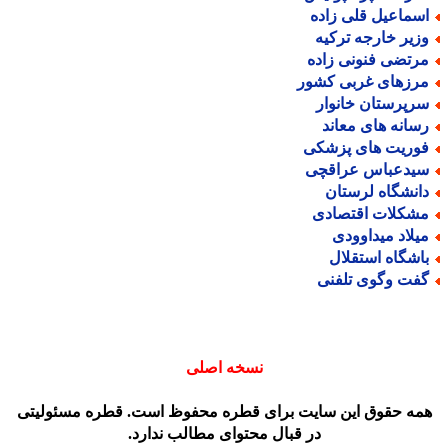
سماعیل قلی زاده
زیر خارجه ترکیه
رتضی فنونی زاده
رزهای غربی کشور
رپرستان خانوار
سانه های معاند
وریت های پزشکی
یدعباس عراقچی
انشگاه لرستان
شکلات اقتصادی
یلاد میداوودی
اشگاه استقلال
فت وگوی تلفنی
نسخه اصلی
مه حقوق این سایت برای قطره محفوظ است. قطره مسئولیتی
در قبال محتوای مطالب ندارد.