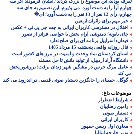
قه بودند، این موضوع را بزرگ کردند / ایشان فرمودند اگر سه
رم آرا را به دست آورد، می پذیرم، این تصمیم به جای سه
 12 نفر از 13 نفر را به دست آورد؛ ای�
بر مهم برای زائران اربعین
ختلال در دسترسی کاربران ایرانی به چت جی پی تی + عکس
ای بابونه؛ دمنوشی آرام بخش با خواصی فراتر از تصور
یدان: اسراییل برنامه ای برای صلح ندارد
ل روزانه واقعی پنجشنبه 15 مرداد 1405
ستان کردستان نماد وحدت و امنیت در مرز های کشور است
انشگاه آزاد اردبیل، از تولید دانش تا حل مسئله
امل مرگ خرس در مشگین شهر زندان نرفت؛ بروشور پخش
کند
وگل، جمینای را جایگزین دستیار صوتی قدیمی در اندروید می کند
ضوعات داغ:
رایط اضطرار
امین رضاییان
ستیار صوتی
اربران ایرانی
عاون اول رییس جمهور
زیر خارجه ایتالیا