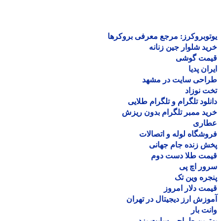
وبروکرز: مرجع معرفی بروکرها
د شلوار جین زنانه
مت گوشی
ان پدیا
احی سایت در مشهد
 نوزاد
لود تلگرام و تلگرام طلایی
د ممبر تلگرام بدون ریزش
اری
شگاه لوله و اتصالات
 زنده جام جهانی
مت طلا دست دوم
ر اچ پی
ره وین تک
ت دلار امروز
زش ارز دیجیتال در تهران
ت بار
رین طراحی سایت یزد