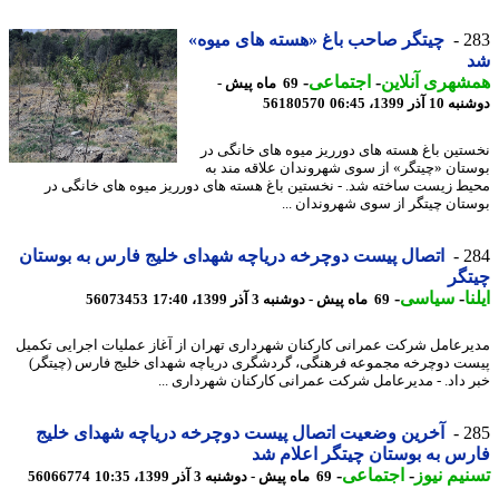
2
چیتگر صاحب باغ «هسته های میوه»
هری آنلاین
-
اجتماعی
-
69 ماه پیش -
آذر 1399، 06:45
56180570
تین باغ هسته های دورریز میوه های خانگی در
تان «چیتگر» از سوی شهروندان علاقه مند به
ط زیست ساخته شد. - نخستین باغ هسته های دورریز میوه های خانگی در
تان چیتگر از سوی شهروندان ...
2
اتصال پیست دوچرخه دریاچه شهدای خلیج فارس به بوستان
گر
ا
-
سیاسی
-
69 ماه پیش - دوشنبه 3 آذر 1399، 17:40
56073453
رعامل شرکت عمرانی کارکنان شهرداری تهران از آغاز عملیات اجرایی تکمیل
ت دوچرخه مجموعه فرهنگی، گردشگری دریاچه شهدای خلیج فارس (چیتگر)
 داد. - مدیرعامل شرکت عمرانی کارکنان شهرداری ...
2
آخرین وضعیت اتصال پیست دوچرخه دریاچه شهدای خلیج
س به بوستان چیتگر اعلام شد
یم نیوز
-
اجتماعی
-
69 ماه پیش - دوشنبه 3 آذر 1399، 10:35
56066774