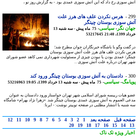
 سوزی رخ داد که این آتش سوزی عمدی بود. - به گزارش روز نو ،
2
هرس نکردن علف های هرز علت
 سوزی بوستان چیتگر
ن نگر
-
سیاسی
-
75 ماه پیش - سه شنبه 13
13، 21:40
53217645
گفت وگو با باشگاه خبرنگاران جوان مطرح شد؛
 نکردن علف های هرز علت آتش سوزی بوستان
گر/ عمدی بودن یا نبودن چیزی از مسئولیت شهرداری نمی کاهد عضو شورای
 تهران درباره علت آتش سوزی ...
3
دادستان به آتش سوزی بوستان چیتگر ورود کند
امگ
-
سیاسی
-
75 ماه پیش - سه شنبه 13 خرداد 1399، 19:05
53216963
 هیات رییسه شورای اسلامی شهر تهران خواستار ورود دادستان به عنوان
ی العموم به آتش سوزی عمدی بوستان چیتگر شد. «زهرا نژاد بهرام» شامگاه
شنبه با انتشار مطلبی در صفحه توییتر نوشت: - ایرنا:
حه قبل
صفحه بعد
1
2
3
4
5
6
7
8
9
10
11
12
20
19
18
17
16
15
14
بار ویژه
تک ناک