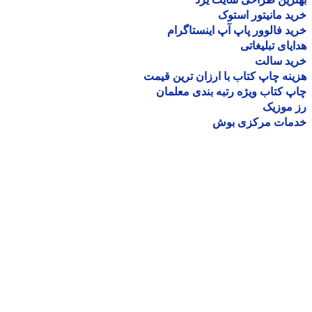
د مانیتور استوک
د فالوور پاپ آپ اینستاگرام
یای تبلیغاتی
ید سالت
نه چاپ کتاب با ارزان ترین قیمت
 کتاب ویژه رتبه بندی معلمان
موزیک
مات مرکزی بوش