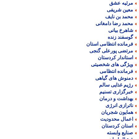
رثیه عشق
عین شریفی
حمد بن نایف
حمد رضا دامغانی
اهرخ بیانی
وسفند زنده
رمانده انتظامی استان
رتضی پورعلی گنجی
ستاندار کردستان
یژگی های شخصیتی
رمانده انتظامی
منوش های گیاهی
ژیم غذایی سالم
برگزاری تسنیم
هداشت و درمان
اترازی انرژی
مایون شجریان
عمال محدودیت
ستان کردستان
نایع وابسته