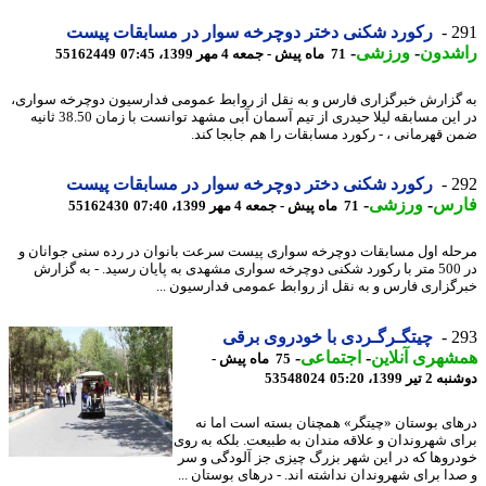
2
رکورد شکنی دختر دوچرخه سوار در مسابقات پیست
شدون
-
ورزشی
-
71 ماه پیش - جمعه 4 مهر 1399، 07:45
55162449
گزارش خبرگزاری فارس و به نقل از روابط عمومی فدارسیون دوچرخه سواری،
در این مسابقه لیلا حیدری از تیم آسمان آبی مشهد توانست با زمان 38.50 ثانیه
 قهرمانی ، - رکورد مسابقات را هم جابجا کند.
2
رکورد شکنی دختر دوچرخه سوار در مسابقات پیست
رس
-
ورزشی
-
71 ماه پیش - جمعه 4 مهر 1399، 07:40
55162430
له اول مسابقات دوچرخه سواری پیست سرعت بانوان در رده سنی جوانان و
در 500 متر با رکورد شکنی دوچرخه سواری مشهدی به پایان رسید. - به گزارش
گزاری فارس و به نقل از روابط عمومی فدارسیون ...
2
چیتگـرگـردی با خودروی برقی
هری آنلاین
-
اجتماعی
-
75 ماه پیش -
یر 1399، 05:20
53548024
ای بوستان «چیتگر» همچنان بسته است اما نه
ی شهروندان و علاقه مندان به طبیعت. بلکه به روی
روها که در این شهر بزرگ چیزی جز آلودگی و سر
دا برای شهروندان نداشته اند. - درهای بوستان ...