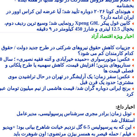
شنامه
هیوندای کونا ۲۰۲۶ دوباره تأیید شد؛ آیا عرضه این کراس اوور در
ان ادامه دارد؟
کابین غول پیکر Xpeng G9L رونمایی شد؛ وسیع ترین ردیف دوم،
ری و شارژ 450 کیلومتر در ۹ دقیقه
بار ویژه
اقتصاد آزاد
زییات کاهش حقوق نیروهای شرکتی در طرح جدید دولت / حقوق
ام کارمندان کم می شود؟
کس| موتورسواری «حمیده خیرآبادی و آتنه فقیه نصیری» ؛ سال 70
ناریوهای بنزین؛ افزایش قیمت، کاهش سهمیه یا طرح پلکانی و
لی قیمت ها
کس| سفر زمان؛ یک آرایشگر در تهران در حال تراشیدن موی
تری؛ حدود یک قرن قبل
رنج ایرانی دوباره گران شد/ قیمت هاشمی از نیم میلیون تومان عبور
د
ار داغ:
ونل زمان| برادر مجری سرشناس پرسپولیسی، مدیرعامل
قلال شد
 که به پرسپولیس 5-6 گل نزدیم خیانت شاهرخ بیانی بود! +ویدیو
یلم / حمله قیصر به همسر بیژن مرتضوی: اون شوهرت باید