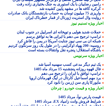
امین رضاییان با یک استوری به جنگ بختیاری زاده رفت
رکره کافه ها در مشهد پایین کشیده شد
یزی 75 میلیون تومان به حساب بازنشستگان بانک صادرات
وایت وال استریت ژورنال از قمار خطرناک ایران
بار ویژه
تسنیم نیوز
ملات شدید هوایی و توپخانه ای اسراییل در جنوب لبنان
رامپ: ترجیح می دهم با ایرانی ها به توافق برسم
بکه ان بی سی نیوز جنایت آمریکا در یمن را فاش کرد
یه: 200 پهپاد اوکراینی را در طول یک روز سرنگون کردیم
اشگاه استقلال: پنجره نقل وانتقالات بسته است
بار ویژه
سرنویس
ک تیم دیگر مدعی کسب سهمیه آسیا شد
ال قهوه روزانه پنجشنبه 15 مرداد ماه 1405
رامپ: توافق با ایران را ترجیح می دهم
رد مهم اسماعیل کارتال در لیگ قهرمانان اروپا
ایورکا پاری سن ژرمن را نابود کرد
بار ویژه
و قیمت خودرو | چرخان
یمت پارس نوآ، مرداد 1405
رایط فروش وانت زامیاد EX، مرداد 1405
علام شرایط فروش مشارکت در تولید سایپا از هفته آینده +