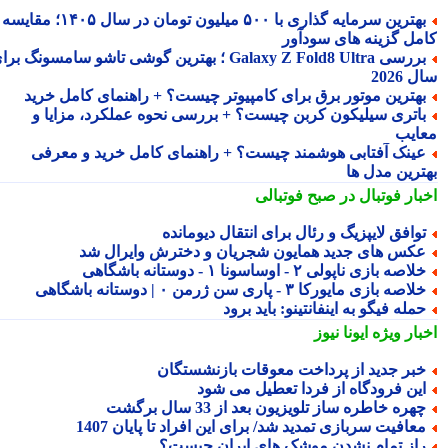
بهترین سرمایه گذاری با ۵۰۰ میلیون تومان در سال ۱۴۰۵؛ مقایسه
مل گزینه های سودآور
بررسی Galaxy Z Fold8 Ultra ؛ بهترین گوشی تاشو سامسونگ برای
2026
هترین موتور برق برای کامپیوتر چیست؟ + راهنمای کامل خرید
اتری سیلیکون کربن چیست؟ + بررسی نحوه عملکرد، مزایا و
ایب
ینک آفتابی هوشمند چیست؟ + راهنمای کامل خرید و معرفی
ترین مدل ها
بار فوتبال در صبح فوتبالی
وافق لایپزیگ و رئال برای انتقال دیومانده
کس های جدید همایون شجریان و دخترش وایرال شد
لاصه بازی ناپولی ۲ - اوساسونا ۱ - دوستانه باشگاهی
لاصه بازی مایورکا ۳ - پاری سن ژرمن ۰ | دوستانه باشگاهی
مله فیگو به اینفانتینو: باید برود
بار ویژه
ایونا نیوز
بر جدید از پرداخت معوقات بازنشستگان
ین فرودگاه از فردا تعطیل می شود
هره خاطره ساز تلویزیون بعد از 33 سال برگشت
عافیت سربازی تمدید شد/ برای این افراد تا پایان 1407
از تمام نشدن موشک های ایران چیست؟