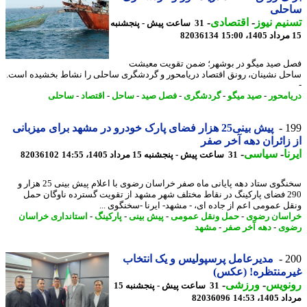
حلی
یم نیوز
-
اقتصادی
-
31 ساعت پیش - پنجشنبه
82036134
 صید میگو در بوشهر؛ ضمن تقویت معیشت
ل نشینان، رونق اقتصاد دریامحور و گردشگری ساحلی را نشاط بخشیده است.
امحور
-
صید میگو
-
گردشگری
-
فصل صید
-
ساحل
-
اقتصاد
-
ساحلی
1
پیش بینی25 هزار فضای پارک خودرو در مشهد برای میزبانی
زائران دهه آخر صفر
ا
-
سیاسی
-
31 ساعت پیش - پنجشنبه 15 مرداد 1405، 14:55
82036102
سخنگوی ستاد دهه پایانی ماه صفر خراسان رضوی با اعلام پیش بینی 25 هزار و
290 فضای پارکینگ در نقاط مختلف شهر مشهد از تقویت گسترده ناوگان حمل
ل عمومی اعم از جاده ای، - مشهد- ایرنا -سخنگوی ...
سان رضوی
-
حمل ونقل عمومی
-
پیش بینی
-
پارکینگ
-
استانداری خراسان
وی
-
دهه آخر صفر
-
مشهد
2
مدیرعامل پرسپولیس و یک انتخاب
رمنتظره! (عکس)
نویس
-
ورزشی
-
31 ساعت پیش - پنجشنبه 15
1، 14:53
82036096