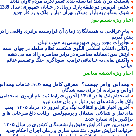
لاستیک گران شد؛ اما بسته بندی تغییر نکرد، مردم تاوان دادند
کس| اتوبوس دو طبقه پارک رویال در خیابان جمهوری؛ سال 1339
وک سنگین به بازار مسکن تهران / بازار ملک وارد فاز جدید
بار ویژه
تسنیم نیوز
یام عراقچی به همسایگان: زمان آن فرارسیده برادری واقعی را در
ش گیریم
جاوزات مجدد رژیم صهیونیستی به جنوب لبنان
اکانی: انقلاب اسلامی الگوی شکست نظام سلطه در جهان است
رتش یمن: معادله محاصره در برابر محاصره را ادامه می دهیم
اکنش بقایی به خیالبافی ترامپ: سوداگری جنگ و تقسیم غنائم
الی
بار ویژه
اندیشه معاصر
بیمه اس او اس چیست؟ | معرفی کامل بیمه SOS، خدمات بیمه اس
 اس و مزایای آن برای بیمه شدگان
استخدام بانک ها در ۱۴۰۵ | آخرین شرایط ثبت نام آزمون استخدامی
نک ها، رشته های مورد نیاز و زمان جذب نیرو
آخرین اخبار نقل و انتقالات لیگ برتر امروز ۱۶ مرداد ۱۴۰۵ | بمب
ی نقل و انتقالاتی استقلال و پرسپولیس | رقابت داغ سرخابی ها و
اکتور برای ستاره جدید
جدیدترین خبر افزایش حقوق بازنشستگان کشوری در سال ۱۴۰۵ |
ئیات افزایش حقوق، متناسب سازی و زمان اجرای احکام جدید