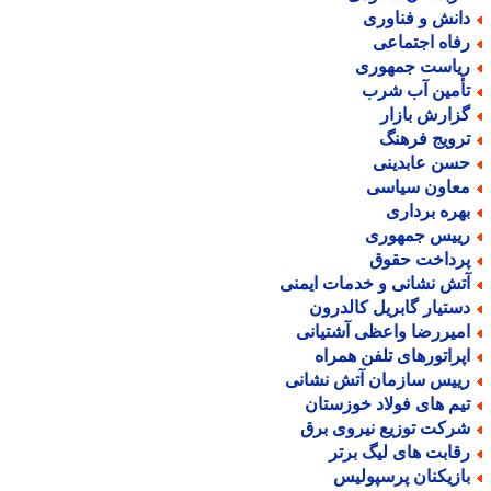
انش و فناوری
فاه اجتماعی
یاست جمهوری
أمین آب شرب
زارش بازار
رویج فرهنگ
سن عابدینی
عاون سیاسی
هره برداری
ییس جمهوری
رداخت حقوق
تش نشانی و خدمات ایمنی
ستیار گابریل کالدرون
میررضا واعظی آشتیانی
پراتورهای تلفن همراه
ییس سازمان آتش نشانی
یم های فولاد خوزستان
رکت توزیع نیروی برق
قابت های لیگ برتر
ازیکنان پرسپولیس