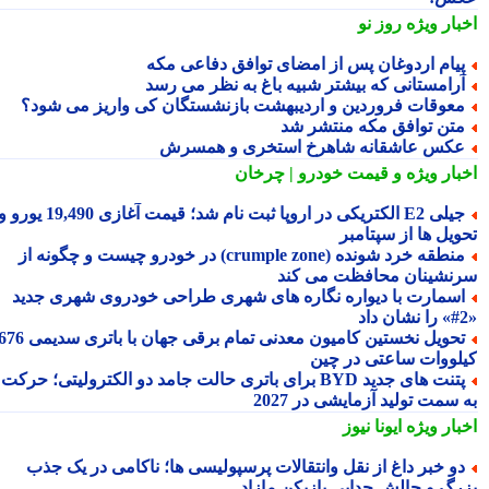
بار ویژه
روز نو
یام اردوغان پس از امضای توافق دفاعی مکه
رامستانی که بیشتر شبیه باغ به نظر می رسد
عوقات فروردین و اردیبهشت بازنشستگان کی واریز می شود؟
تن توافق مکه منتشر شد
کس عاشقانه شاهرخ استخری و همسرش
بار ویژه
و قیمت خودرو | چرخان
جیلی E2 الکتریکی در اروپا ثبت نام شد؛ قیمت آغازی 19,490 یورو و
ویل ها از سپتامبر
منطقه خرد شونده (crumple zone) در خودرو چیست و چگونه از
نشینان محافظت می کند
سمارت با دیواره نگاره های شهری طراحی خودروی شهری جدید
تحویل نخستین کامیون معدنی تمام برقی جهان با باتری سدیمی 676
لووات ساعتی در چین
پتنت های جدید BYD برای باتری حالت جامد دو الکترولیتی؛ حرکت
سمت تولید آزمایشی در 2027
بار ویژه
ایونا نیوز
و خبر داغ از نقل وانتقالات پرسپولیسی ها؛ ناکامی در یک جذب
رگ و چالش جدایی بازیکن مازاد