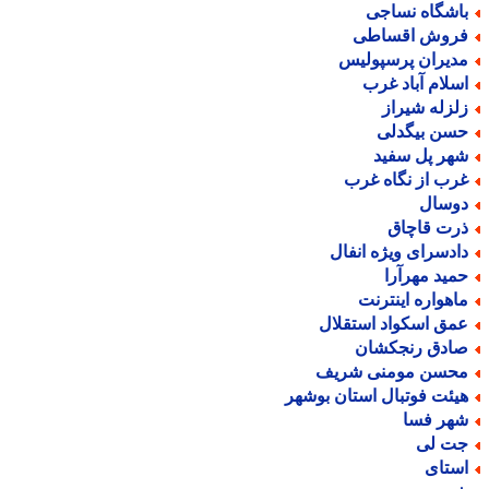
اشگاه نساجی
روش اقساطی
دیران پرسپولیس
سلام آباد غرب
لزله شیراز
سن بیگدلی
هر پل سفید
رب از نگاه غرب
وسال
رت قاچاق
ادسرای ویژه انفال
مید مهرآرا
اهواره اینترنت
مق اسکواد استقلال
ادق رنجکشان
حسن مومنی شریف
یئت فوتبال استان بوشهر
هر فسا
ت لی
ستای