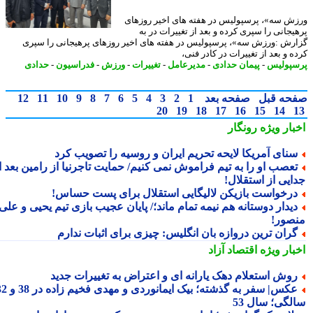
ش سه»، پرسپولیس در هفته های اخیر روزهای
یجانی را سپری کرده و بعد از تغییرات در به
رش :ورزش سه»، پرسپولیس در هفته های اخیر روزهای پرهیجانی را سپری
 و بعد از تغییرات در کادر فنی،
پولیس
-
پیمان حدادی
-
مدیرعامل
-
تغییرات
-
ورزش
-
فدراسیون
-
حدادی
حه قبل
صفحه بعد
1
2
3
4
5
6
7
8
9
10
11
12
20
19
18
17
16
15
14
بار ویژه
رونگار
نای آمریکا لایحه تحریم ایران و روسیه را تصویب کرد
عصب او را به تیم فراموش نمی کنیم/ حمایت تاجرنیا از رامین بعد از
ایی از استقلال!
رخواست بازیکن لالیگایی استقلال برای پست حساس!
یدار دوستانه هم نیمه تمام ماند؛/ پایان عجیب بازی تیم یحیی و علی
صور!
ران ترین دروازه بان انگلیس: چیزی برای اثبات ندارم
بار ویژه
اقتصاد آزاد
وش استعلام دهک یارانه ای و اعتراض به تغییرات جدید
عکس| سفر به گذشته؛ بیک ایمانوردی و مهدی فخیم زاده در 38 و 32
لگی؛ سال 53