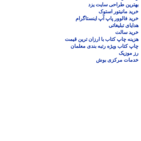
رین طراحی سایت یزد
د مانیتور استوک
د فالوور پاپ آپ اینستاگرام
یای تبلیغاتی
ید سالت
نه چاپ کتاب با ارزان ترین قیمت
 کتاب ویژه رتبه بندی معلمان
موزیک
مات مرکزی بوش