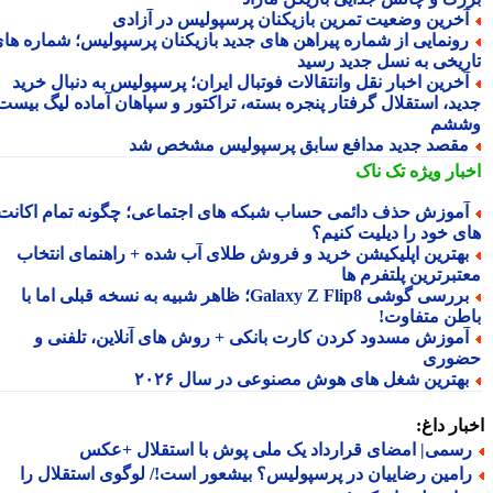
خرین وضعیت تمرین بازیکنان پرسپولیس در آزادی
ونمایی از شماره پیراهن های جدید بازیکنان پرسپولیس؛ شماره های
ریخی به نسل جدید رسید
خرین اخبار نقل وانتقالات فوتبال ایران؛ پرسپولیس به دنبال خرید
ید، استقلال گرفتار پنجره بسته، تراکتور و سپاهان آماده لیگ بیست
شم
قصد جدید مدافع سابق پرسپولیس مشخص شد
بار ویژه
تک ناک
موزش حذف دائمی حساب شبکه های اجتماعی؛ چگونه تمام اکانت
ی خود را دیلیت کنیم؟
هترین اپلیکیشن خرید و فروش طلای آب شده + راهنمای انتخاب
تبرترین پلتفرم ها
بررسی گوشی Galaxy Z Flip8؛ ظاهر شبیه به نسخه قبلی اما با
طن متفاوت!
موزش مسدود کردن کارت بانکی + روش های آنلاین، تلفنی و
وری
هترین شغل های هوش مصنوعی در سال ۲۰۲۶
ار داغ:
سمی| امضای قرارداد یک ملی پوش با استقلال +عکس
امین رضاییان در پرسپولیس؟ بیشعور است!/ لوگوی استقلال را