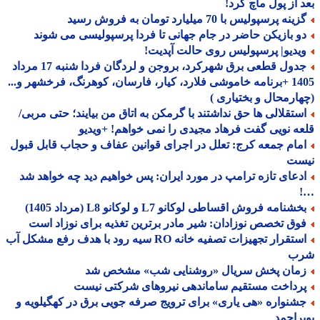
 از پول ماچ کرد!
ینه پرسپولیس با 70 میلیارد تومان به فروش رسید
و بازیکن حاضر در جام جهانی تا فردا پرسپولیسی می شوند
یدیو| پرسپولیس روی حالت آپدیت!
جدول قطعی برق شهرکرد، بروجن و لردگان فردا شنبه 17 مرداد
1405 +برنامه خاموشی فلارد، کیار، فارسان، کوهرنگ، فرخشهر و...
ارمحال و بختیاری )
ستقلالی ها حق نداشتند با گرمکن به اتاق من بیایند؛ حتی مربی/
ه نویی گفت فرهاد مجیدی را نمی خواهم! +ویدیو
مام جمعه کرج: تعلل در اجرای قوانین عفاف و حجاب قابل قبول
ست
دعای تازه ترامپ در مورد ایران: پس خواهیم دید چه خواهد شد
شنامه فروش اقساطی لوکانو L7 و لوکانو L8 (مرداد 1405)
وق تخصص نوزادان: شیر مادر برترین تغذیه برای نوزاد است
استقرار تجهیزات تصفیه خانه RO سیه رود با هدف رفع مشکل آب
ب
مان پخش سریال «روشنایی شب» مشخص شد
رداخت مستقیم ساماندهی نیروهای شرکتی نیست
شنواره «هی یاری» برای ترویج صرفه جویی برق در کهگیلویه و
راحمد