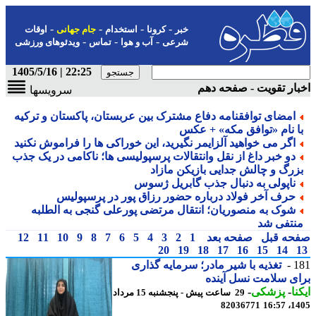
-
-
-
-
خبر
کرونا
استخدام
جام جهانی
اوقات
-
-
-
شرعی
آب و هوا
تماس
ویدئوهای ورزشی
22:25 | 1405/5/16
ار تقویت - صفحه دهم
سرویسها
امضای توافقنامه دفاع مشترک بین عربستان، پاکستان و ترکیه
ا نام «توافق مکه» + عکس
اگر می خواهید آلزایمر نگیرید، این خوراکی ها را فراموش نکنید
دو خبر داغ از نقل وانتقالات پرسپولیسی ها؛ ناکامی در یک جذب
زرگ و چالش جدایی بازیکن مازاد
ناپولی به دنبال جذب گابریل ژسوس
حرف آخر فولاد درباره حضور رزاق پور در پرسپولیس
شوک به منصوریان؛ انتقال مرتضی پورعلی گنجی به الطلبه
نتفی شد
حه قبل
صفحه بعد
1
2
3
4
5
6
7
8
9
10
11
12
20
19
18
17
16
15
14
1
تغذیه با شیر مادر؛ سرمایه گذاری
ی سلامت نسل آینده
نا
-
پزشکی
-
29 ساعت پیش - پنجشنبه 15 مرداد
82036771
1405