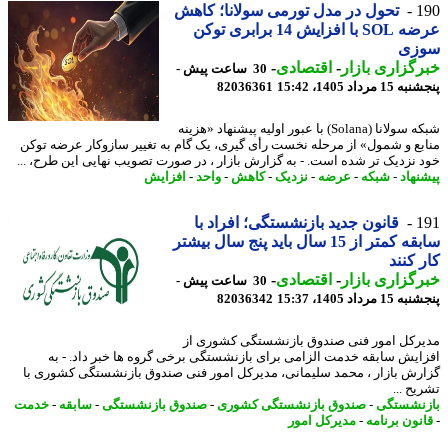
1
تحول در مدل تورمی سولانا؛ کاهش
عرضه SOL با افزایش 14 برابری توکن
زی
گزاری بازار
-
اقتصادی
-
30 ساعت پیش -
 مرداد 1405، 15:42
82036361
شبکه سولانا (Solana) با عبور اولیه پیشنهاد «هزینه
بع و شمول» از مرحله نخست رأی گیری، یک گام به تغییر سازوکار عرضه توکن
 نزدیک تر شده است. - به گزارش بازار ، در صورت تصویب نهایی این طرح، ...
نهاد
-
شبکه
-
عرضه
-
نزدیک
-
کاهش
-
واحد
-
افزایش
1
قانون جدید بازنشستگی؛ افراد با
سابقه کمتر از 15 سال باید پنج سال بیشتر
 کنند
گزاری بازار
-
اقتصادی
-
30 ساعت پیش -
 مرداد 1405، 15:37
82036342
رکل امور فنی صندوق بازنشستگی کشوری از
ایش سابقه خدمت الزامی برای بازنشستگی برخی گروه ها خبر داد. - به
رش بازار ، محمد سلیمانی، مدیرکل امور فنی صندوق بازنشستگی کشوری با
ح ...
نشستگی
-
صندوق بازنشستگی کشوری
-
صندوق بازنشستگی
-
سابقه
-
خدمت
نون برنامه
-
مدیرکل امور