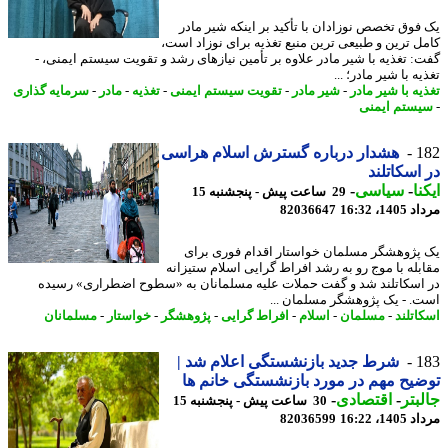
فوق تخصص نوزادان با تأکید بر اینکه شیر مادر
ل ترین و طبیعی ترین منبع تغذیه برای نوزاد است،
: تغذیه با شیر مادر علاوه بر تأمین نیازهای رشد و تقویت سیستم ایمنی، -
ه با شیر مادر؛ ...
ه با شیر مادر
-
شیر مادر
-
تقویت سیستم ایمنی
-
تغذیه
-
مادر
-
سرمایه گذاری
ستم ایمنی
1
هشدار درباره گسترش اسلام هراسی
اسکاتلند
نا
-
سیاسی
-
29 ساعت پیش - پنجشنبه 15
1، 16:32
82036647
پژوهشگر مسلمان خواستار اقدام فوری برای
بله با موج رو به رشد افراط گرایی اسلام ستیزانه
اسکاتلند شد و گفت حملات علیه مسلمانان به «سطوح اضطراری» رسیده
. - یک پژوهشگر مسلمان ...
اتلند
-
مسلمان
-
اسلام
-
افراط گرایی
-
پژوهشگر
-
خواستار
-
مسلمانان
1
شرط جدید بازنشستگی اعلام شد |
یح مهم در مورد بازنشستگی خانم ها
بتر
-
اقتصادی
-
30 ساعت پیش - پنجشنبه 15
1، 16:22
82036599