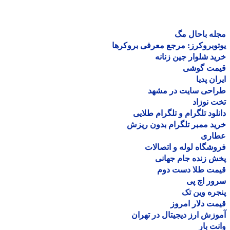
ه باحال مگ
وبروکرز: مرجع معرفی بروکرها
د شلوار جین زنانه
مت گوشی
ان پدیا
احی سایت در مشهد
 نوزاد
لود تلگرام و تلگرام طلایی
د ممبر تلگرام بدون ریزش
اری
شگاه لوله و اتصالات
 زنده جام جهانی
مت طلا دست دوم
ر اچ پی
ره وین تک
ت دلار امروز
زش ارز دیجیتال در تهران
ت بار