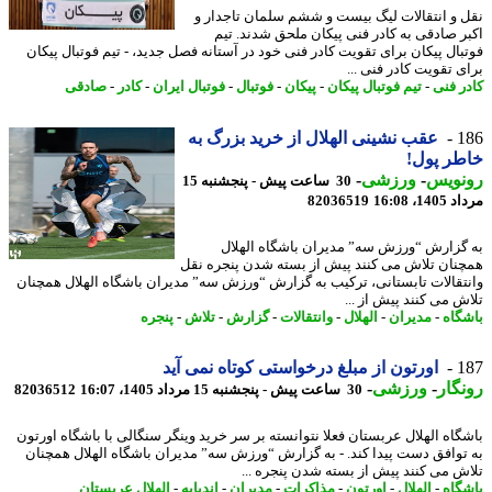
 و انتقالات لیگ بیست و ششم سلمان تاجدار و
ر صادقی به کادر فنی پیکان ملحق شدند. تیم
بال پیکان برای تقویت کادر فنی خود در آستانه فصل جدید، - تیم فوتبال پیکان
ی تقویت کادر فنی ...
ر فنی
-
تیم فوتبال پیکان
-
پیکان
-
فوتبال
-
فوتبال ایران
-
کادر
-
صادقی
1
عقب نشینی الهلال از خرید بزرگ به
ر پول!
نویس
-
ورزشی
-
30 ساعت پیش - پنجشنبه 15
1، 16:08
82036519
گزارش “ورزش سه” مدیران باشگاه الهلال
نان تلاش می کنند پیش از بسته شدن پنجره نقل
تقالات تابستانی، ترکیب به گزارش “ورزش سه” مدیران باشگاه الهلال همچنان
ش می کنند پیش از ...
گاه
-
مدیران
-
الهلال
-
وانتقالات
-
گزارش
-
تلاش
-
پنجره
1
اورتون از مبلغ درخواستی کوتاه نمی آید
گار
-
ورزشی
-
30 ساعت پیش - پنجشنبه 15 مرداد 1405، 16:07
82036512
گاه الهلال عربستان فعلا نتوانسته بر سر خرید وینگر سنگالی با باشگاه اورتون
توافق دست پیدا کند. - به گزارش “ورزش سه” مدیران باشگاه الهلال همچنان
ش می کنند پیش از بسته شدن پنجره ...
گاه
-
الهلال
-
اورتون
-
مذاکرات
-
مدیران
-
اندیایه
-
الهلال عربستان