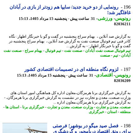
1
رونمایی از دو خرید جدید/ سایپا هم زودتر از بازی در آبادان
لگیر شد!
نویس
-
ورزشی
-
31 ساعت پیش - پنجشنبه 15 مرداد 1405، 15:13
82036
گزارش صد آنلاین ، بهنام سراج پنجشنبه در گفت و گو با خبرنگار اظهار: نگاه
ر فنی تیم فوتبال صنعت نفت به گزارش صد آنلاین ، بهنام سراج پنجشنبه در
و گو با خبرنگار اظهار: - به گزارش ...
 فوتبال صنعت نفت آبادان
-
صنعت نفت
-
تیم فوتبال
-
بهنام سراج
-
صنعت نفت
دان
-
تیم
-
صنعت
1
لزوم نگاه منطقه ای در تصمیمات اقتصادی کشور
نویس
-
اقتصادی
-
31 ساعت پیش - پنجشنبه 15 مرداد 1405، 15:13
82036
گزارش خبرگزاری برنا هرمزگان،معاون اداره کل هماهنگی امور استان های
رت صنعت، معدن و تجارت نیز در نشست به گزارش خبرگزاری برنا هرمزگان، -
گزارش خبرگزاری برنا هرمزگان،معاون اداره ...
ت، معدن و تجارت
-
وزارت صنعت، معدن و تجارت
-
خبرگزاری برنا
-
استان ها
-
قه
-
استان
-
خبرگزاری
1
فصل صید میگو در بوشهر؛ فرصتی
ی رونق اقتصاد دریامحور و گردشگری