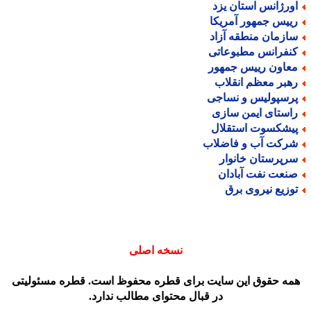
ورژانس استان یزد
ییس جمهور آمریکا
ازمان منطقه آزاد
نفرانس مطبوعاتی
عاون رییس جمهور
هبر معظم انقلاب
رسپولیس و نساجی
استای ایمن سازی
یشکسوت استقلال
رکت آب و فاضلاب
رپرستان خانوار
نعت نفت آبادان
وزیع نیروی برق
نسخه اصلی
مه حقوق این سایت برای قطره محفوظ است. قطره مسئولیتی
در قبال محتوای مطالب ندارد.