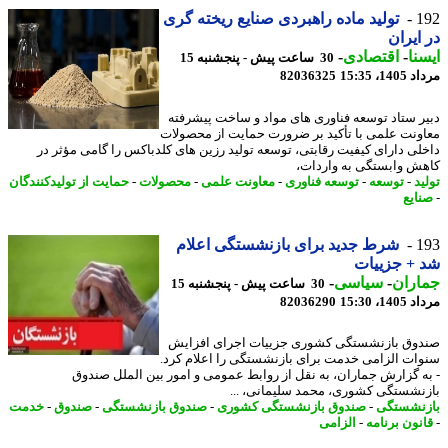
1
تولید ماده راهبردی صنایع ریخته گری
ایران
نا
-
اقتصادی
-
30 ساعت پیش - پنجشنبه 15
1، 15:35
82036325
ر ستاد توسعه فناوری های مواد و ساخت پیشرفته
ونت علمی با تأکید بر ضرورت حمایت از محصولات
لی دارای کیفیت رقابتی، توسعه تولید رزین های کلدباکس را گامی مؤثر در
ش وابستگی به واردات،
د
-
توسعه
-
توسعه فناوری
-
معاونت علمی
-
محصولات
-
حمایت از تولیدکنندگان
ایع
1
شرط جدید برای بازنشستگی اعلام
+ جزییات
اران
-
سیاسی
-
30 ساعت پیش - پنجشنبه 15
1، 15:30
82036290
وق بازنشستگی کشوری جزییات اجرای افزایش
ات الزامی خدمت برای بازنشستگی را اعلام کرد.
ه گزارش جماران، به نقل از روابط عمومی و امور بین الملل صندوق
نشستگی کشوری، محمد سلیمانی، ...
نشستگی
-
صندوق بازنشستگی کشوری
-
صندوق بازنشستگی
-
صندوق
-
خدمت
نون برنامه
-
الزامی