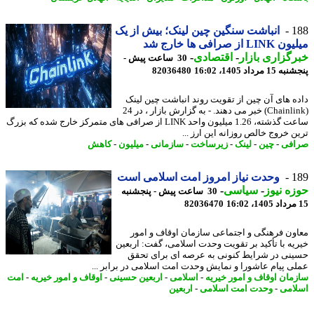
1
انباشت سنگین چین لینک؛ بیش از یک
 از صرافی ها خارج شد
گزاری بازار
-
اقتصادی
-
30 ساعت پیش -
 مرداد 1405، 16:02
82036480
ه های آن چین از تقویت روند انباشت چین لینک
(Chainlink) خبر می دهند. - به گزارش بازار ، در 24
ساعت گذشته، 1.26 میلیون واحد LINK از صرافی های متمرکز خارج شده که بزرگ
ن خروج خالص روزانه این ارز ...
فی
-
چین
-
لینک
-
زیرساخت
-
سازمانی
-
میلیون
-
کاهش
1
وحدت نیاز امروز امت اسلامی است
ه نیوز
-
سیاسی
-
30 ساعت پیش - پنجشنبه
82036470
ون فرهنگی و اجتماعی سازمان اوقاف و امور
یه با تأکید بر تقویت وحدت اسلامی، گفت: اربعین
نی در شرایط کنونی به عرصه ای برای تحقق
ی پیام عاشورا و نمایش وحدت امت اسلامی در برابر ...
مان اوقاف و امور خیریه
-
اسلامی
-
اربعین حسینی
-
اوقاف و امور خیریه
-
امت
امی
-
وحدت امت اسلامی
-
اربعین