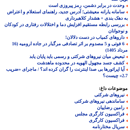
حدت در برابر دشمن، رمز پیروزی است
امانه یارانه معیشتی؛ آدرس جدید، راهنمای استعلام و اعتراض
دهک بندی + هشدار کلاهبرداری
ررسی رابطه مستقیم افزایش دما و اختلالات رفتاری در کودکان
وجوانان
اروهای کمیاب در دست دلالان!
6 فوتی و 5 مصدوم بر اثر تصادفی مرگبار در جاده ارومیه (16
 1405)
بعیض میان نیروهای شرکتی و رسمی باید پایان یابد
شف جسد مجهول الهویه در محدوده ماهدشت
یا اپراتورها بی صدا اینترنت را گران کرده اند؟ / ماجرای «ضریب
ت؟
ضوعات داغ:
یروهای شرکتی
اماندهی نیروهای شرکتی
امین رضاییان
راکسیون کارگری مجلس
راکسیون کارگری
ریال مختارنامه