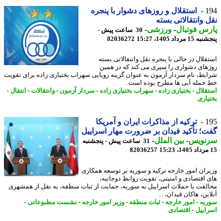
1
استقلال و روزهای دشوار با پنجره
 وانتقالاتی بسته
س فوتبال
-
ورزشی
-
30 ساعت پیش -
 مرداد 1405، 15:27
82036272
قلال در حالی با پنجره نقل وانتقالاتی بسته
های دشواری را سپری می کند که در همین
یط، نام سردار آزمون به عنوان گزینه رویایی سهراب بختیاری زاده برای تقویت
حمله آبی ها مطرح بوده است.
قلال
-
بختیاری زاده
-
سهراب بختیاری زاده
-
سردار آزمون
-
وانتقالات
-
انتقال
-
یاری
1
ترکیه از مذاکرات ایران و آمریکا
؛ تأکید فیدان بر ضرورت مهار اسراییل
نویس
-
بین الملل
-
31 ساعت پیش - پنجشنبه
82036257
ران امور خارجه ترکیه و سوریه بر توسعه همکاری
 اقتصادی و امنیتی، تقویت روابط دوجانبه،
لفت با حملات اسراییل به سوریه، حمایت از ثبات منطقه، به نقل از همشهری
ین، هاکان فیدان، ...
یه
-
امور خارجه
-
ثبات منطقه
-
وزیر امور خارجه
-
نشست مطبوعاتی
-
اییل
-
اقتصادی