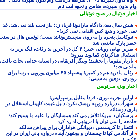
وام بدون سپرده ۱۴۰۵؛ شرایط دریافت وام بدون سپرده بانکی | مبلغ
م بدون سپرده، ضامن و نحوه ثبت نام
بار فوتبال در صبح فوتبالی
ش سال بعد، دادگاه مارادونا فریاد زد؛ «از تخت بلند نمی شد، غذا
ی خورد و هیچ کس اقدامی نمی کرد!»
یوکاسل پنجره را به روی منچستریونایتد بست؛ لوئیس هال در سنت
مز پارک ماندنی شد
تمرین نهایی رویایی خیبر؛ ۴ گل در آخرین تدارکات، لیگ برتر به
تقبال شاگردان کمالوند میرود!
ارتار بیفوما را بخشید؛ وینگر آفریقایی در آستانه جدایی نجات یافت،
ندنی شد!
رئال مادرید هم در کمین؛ پیشنهاد ۴۵ میلیون یورویی بارسا برای
دری، توهین به سیتی!
بار ویژه
سرنویس
ولین تجربه نوری، فردا مقابل پرسپولیس!
هراب درباره روزبه ریسک نکرد/ دلیل غیبت کاپیتان استقلال در
زی دوستانه
زشکیان: آمریکا تلاش می کند همسایگان را علیه ما بسیج کند/
معه را نمی توان با امرونهی اداره کرد
نتظار تا کریسمس / دیوانگی هواداران برای پیراهن شالکه
ز آکادمی کیا تا چمستان و بوشهر/ آینده دروازه بانی ایران در این
س!