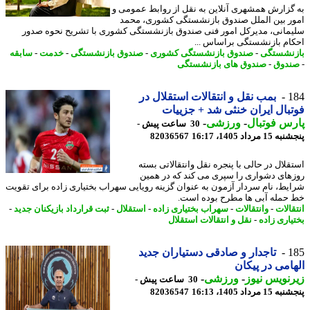
گزارش همشهری آنلاین به نقل از روابط عمومی و
ر بین الملل صندوق بازنشستگی کشوری، محمد
مانی، مدیرکل امور فنی صندوق بازنشستگی کشوری با تشریح نحوه صدور
ام بازنشستگی براساس ...
نشستگی
-
صندوق بازنشستگی کشوری
-
صندوق بازنشستگی
-
خدمت
-
سابقه
دوق
-
صندوق های بازنشستگی
1
بمب نقل و انتقالات استقلال در
بال ایران خنثی شد + جزییات
س فوتبال
-
ورزشی
-
30 ساعت پیش -
 مرداد 1405، 16:17
82036567
قلال در حالی با پنجره نقل وانتقالاتی بسته
های دشواری را سپری می کند که در همین
یط، نام سردار آزمون به عنوان گزینه رویایی سهراب بختیاری زاده برای تقویت
حمله آبی ها مطرح بوده است.
الات
-
وانتقالات
-
سهراب بختیاری زاده
-
استقلال
-
ثبت قرارداد بازیکنان جدید
-
یاری زاده
-
نقل و انتقالات استقلال
1
تاجدار و صادقی دستیاران جدید
امی در پیکان
نویس نیوز
-
ورزشی
-
30 ساعت پیش -
 مرداد 1405، 16:13
82036547