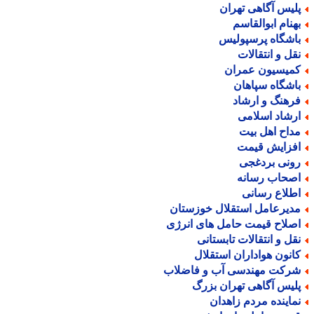
لیس آگاهی تهران
هنام ابوالقاسم
اشگاه پرسپولیس
قل و انتقالات
میسیون عمران
اشگاه سپاهان
رهنگ و ارشاد
رشاد اسلامی
داح اهل بیت
فزایش قیمت
ونی بردغجی
صحاب رسانه
طلاع رسانی
دیرعامل استقلال خوزستان
صلاح قیمت حامل های انرژی
قل و انتقالات تابستانی
انون هواداران استقلال
رکت مهندسی آب و فاضلاب
لیس آگاهی تهران بزرگ
ماینده مردم زاهدان