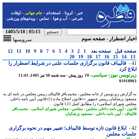
-
-
-
-
خبر
کرونا
استخدام
جام جهانی
اوقات
-
-
-
شرعی
آب و هوا
تماس
ویدئوهای ورزشی
05:15 | 1405/5/18
ار اضطرار - صفحه سوم
سرویسها
حه قبل
صفحه بعد
1
2
3
4
5
6
7
8
9
10
11
12
20
19
18
17
16
15
14
قالیباف قانون برگزاری جلسات علنی در شرایط اضطرار را
اغ کرد
نویس نیوز
-
سیاسی
-
19 روز پیش - سه شنبه 30 تیر 1405، 11:43
81918
گزارش زیرنویس از خانه مجلس ، محمدباقر قالیباف رییس مجلس در نامه ای به
مسعود پزشکیان رییس جمهور ««قانون اصلاح ماده (1) قانون آیین نامه داخلی
 شورای اسلامی» را مطابق اصل 123 قانون ...
ون
-
آیین نامه داخلی مجلس
-
مجلس
-
مجلس شورای اسلامی
-
محمدباقر
یباف
-
آیین نامه داخلی
-
مسعود پزشکیان
ابلاغ قانون تازه توسط قالیباف؛ تغییر مهم در نحوه برگزاری
سات مجلس