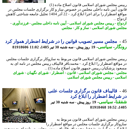
رییس مجلس شورای اسلامی قانون اصلاح ماده (1)
ون آیین نامه داخلی مجلس در خصوص ساز و کار برگزاری جلسات مجلس در
مواقع اضطرار را برای اجرا ابلاغ کرد. - 22 آذر 1404 تحلیل جامعه شناختی کاهش
اج ...
واج
-
رییس مجلس شورای اسلامی
-
آیین نامه داخلی مجلس
-
فرزندآوری
-
س شورای اسلامی
-
ساز و کار
-
مجلس
مجلس مسیر تصویب قوانین را در شرایط اضطرار هموار کرد
گار
-
سیاسی
-
19 روز پیش - سه شنبه 30 تیر 1405، 11:02
81918606
س مجلس شورای اسلامی قانون مربوط به سازوکار برگزاری جلسات مجلس
مواقع اضطرار را ابلاغ کرد. - محمدباقر قالیباف رییس مجلس در نامه ای به
ود پزشکیان رییس جمهور قانون اصلاح ماده (1) ...
لس
-
مجلس شورای اسلامی
-
قانون
-
اضطرار
-
شورای نگهبان
-
شورای
امی
-
رییس مجلس شورای اسلامی
قالیباف قانون برگزاری جلسات علنی
شرایط اضطرار را ابلاغ کرد
نا
-
سیاسی
-
19 روز پیش - سه شنبه 30 تیر
81918468
1405
س مجلس شورای اسلامی قانون مربوط به
وکار برگزاری جلسات مجلس در مواقع اضطرار را
اغ کرد. به گزارش شفقنا، محمدباقر قالیباف رییس مجلس در نامه ای به مسعود