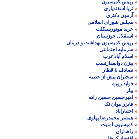
ییس کمیسیون
ریا اسفندیاری
زمون دکتری
جلس شورای اسلامی
رید موتورسیکلت
ستقلال خوزستان
ییس کمیسیون بهداشت و درمان
رمایه اجتماعی
سلام آباد غرب
یژن ذوالفقارنسب
صادف با قطار
خنران پیش از خطبه
واید روزه
یلر
میرحسین حسین زاده
ایزر بیوان تک
ختیارآباد
مسر محمدرضا پهلوی
میسیون امنیت
اهداران
قتصاد کرونا