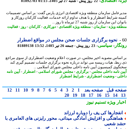
ا
-
اقتصادی
-
22 روز پیش - شنبه 27 تیر 1405، 01:15
81892703
رعامل سازمان منطقه ویژه اقتصادی انرژی پارس گفت: بر اساس تصمیمات
ته شرایط اضطرار و با هدف تداوم ارائه خدمات، فعالیت کارکنان روزکار و
ن این سازمان از روز شنبه 27 تیرماه تا روز ...
قه ویژه
-
سازمان
-
منطقه ویژه اقتصادی
-
دورکاری
-
کارکنان
-
روز
-
فعالیت
نحوه برگزاری جلسات صحن مجلس در مواقع اضطرار
گار
-
سیاسی
-
23 روز پیش - جمعه 26 تیر 1405، 13:52
81889138
اساس مصوبه اخیر مجلس، در صورت اعلام وضعیت اضطراری از سوی مراجع
ربط، هیات رییسه می تواند درباره نحوه برگزاری جلسات تصمیم گیری کند
گوی کمیسیون آیین نامه داخلی مجلس شورای اسلامی ...
ن نامه داخلی مجلس
-
برگزاری
-
مجلس شورای اسلامی
-
اضطرار
-
آیین نامه
لی
-
وضعیت اضطراری
-
شرایط اضطرار
حه قبل
صفحه بعد
1
2
3
4
5
6
7
8
9
10
11
12
20
19
18
17
16
15
14
بار ویژه
تسنیم نیوز
نفجارها کی یف را دوباره لرزاند
ماهنگی و افزایش آمادگی میدانی، محور رایزنی های العامری با
د شعبی