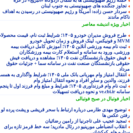
مله رژیم صهیونیستی ها به شمال اردوگاه «البریج» در غزه
جاوز جنگنده های صهیونیستی به جنوب لبنان
ردار حسن زاده: آمریکا و رژیم صهیونیستی در رسیدن به اهداف
ام ماندند
بار ویژه
اندیشه معاصر
طرح فروش مدیران خودرو ۱۴۰۵؛ شرایط ثبت نام، قیمت محصولات
 لینک فروش و زمان تحویل خودرو
ثبت نام بیمه ورزشی آنلاین ۱۴۰۵؛ آموزش کامل دریافت بیمه
زشی، ورود به سامانه و استعلام کارت بیمه ورزشکاران
فیش حقوق بازنشستگان نفت ۱۴۰۵؛ مشاهده و دریافت فیش
وقی بازنشستگان صنعت نفت در سامانه سما + جزئیات حقوق
داد
انتقال امتیاز وام مهربانی بانک ملی ۱۴۰۵؛ شرایط واگذاری به همسر،
ند، والدین و سایر افراد و نحوه انتقال امتیاز وام
ثبت نام وام فرزندآوری ۱۴۰۵؛ شرایط و مبلغ وام فرزند اول تا پنجم،
ve.cb و نحوه دریافت تسهیلات
بار فوتبال در صبح فوتبالی
وضیح مهدی طارمی درباره ارتباط با سحر قریشی و پشت پرده لو
تن عکس ها
مجید عجیب علی تاجرنیا از رامین رضائیان
نقلاب انضباطی مورینیو در رئال مادرید؛ سه خط قرمز تازه برای
اره های کهکشانی