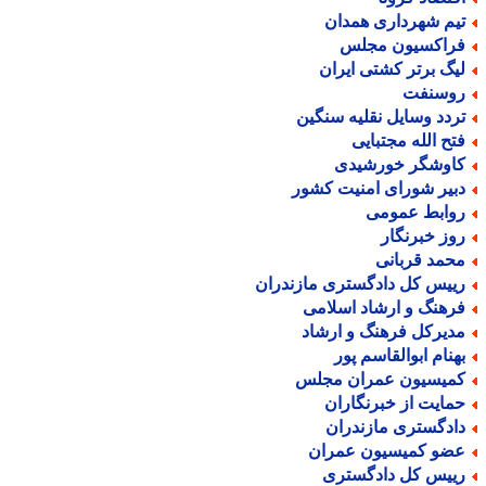
یم شهرداری همدان
راکسیون مجلس
یگ برتر کشتی ایران
وسنفت
ردد وسایل نقلیه سنگین
تح الله مجتبایی
اوشگر خورشیدی
بیر شورای امنیت کشور
وابط عمومی
وز خبرنگار
حمد قربانی
ییس کل دادگستری مازندران
رهنگ و ارشاد اسلامی
دیرکل فرهنگ و ارشاد
هنام ابوالقاسم پور
میسیون عمران مجلس
مایت از خبرنگاران
ادگستری مازندران
ضو کمیسیون عمران
ییس کل دادگستری