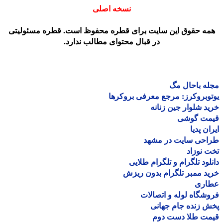
نسخه اصلی
مه حقوق این سایت برای قطره محفوظ است. قطره مسئولیتی
در قبال محتوای مطالب ندارد.
ه باحال مگ
وبروکرز: مرجع معرفی بروکرها
د شلوار جین زنانه
مت گوشی
ان پدیا
احی سایت در مشهد
 نوزاد
لود تلگرام و تلگرام طلایی
د ممبر تلگرام بدون ریزش
اری
شگاه لوله و اتصالات
 زنده جام جهانی
مت طلا دست دوم