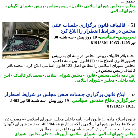
ر ...
لس
-
مجلس شورای اسلامی
-
قانون
-
رییس مجلس
-
رییس
-
شورای نگهبان
-
ای اسلامی
قالیباف قانون برگزاری جلسات علنی
س در شرایط اضطرار را ابلاغ کرد
نویس
-
سیاسی
-
19 روز پیش - سه شنبه 30
1
81918301
دباقر قالیباف رییس مجلس در نامه ای به رییس
جمهور قانون اصلاح ماده (1) قانون آیین نامه داخلی
مجلس شورای اسلامی را مطابق اصل 123 قانون اساسی ابلاغ کرد. - محمدباقر
یباف رییس مجلس در ...
ن نامه داخلی مجلس
-
قانون
-
مجلس شورای اسلامی
-
محمدباقر قالیباف
-
آیین
ه داخلی
-
مجلس
-
شورای اسلامی
ابلاغ قانون برگزاری جلسات صحن مجلس در شرایط اضطرار
رگزاری دفاع مقدس
-
سیاسی
-
19 روز پیش - سه شنبه 30 تیر 1405،
81918217
10
قانون اصلاح ماده (1) قانون آیین نامه داخلی مجلس شورای اسلامی»» مصوب 22
تیر 1405 مجلس شورای اسلامی را که در تاریخ 1405/04/24 به تایید شورای نگهبان
ده است، - به گزارش گروه سیاسی دفاع پرس ، مطابق ...
س شورای اسلامی
-
شورای اسلامی
-
آیین نامه داخلی مجلس
-
شورای
-