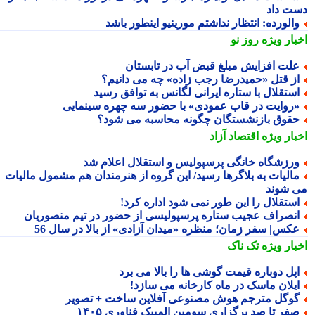
ت داد
الورده: انتظار نداشتم مورینیو اینطور باشد
بار ویژه
روز نو
لت افزایش مبلغ قبض آب در تابستان
ز قتل «حمیدرضا رجب زاده» چه می دانیم؟
ستقلال با ستاره ایرانی لگانس به توافق رسید
روایت در قاب عمودی» با حضور سه چهره سینمایی
قوق بازنشستگان چگونه محاسبه می شود؟
بار ویژه
اقتصاد آزاد
رزشگاه خانگی پرسپولیس و استقلال اعلام شد
الیات به بلاگرها رسید/ این گروه از هنرمندان هم مشمول مالیات
 شوند
ستقلال را این طور نمی شود اداره کرد!
نصراف عجیب ستاره پرسپولیسی از حضور در تیم منصوریان
کس| سفر زمان؛ منظره «میدان آزادی» از بالا در سال 56
بار ویژه
تک ناک
پل دوباره قیمت گوشی ها را بالا می برد
یلان ماسک در ماه کارخانه می سازد!
وگل مترجم هوش مصنوعی آفلاین ساخت + تصویر
فر تا صد برگزاری سومین المپیک فناوری ۱۴۰۵