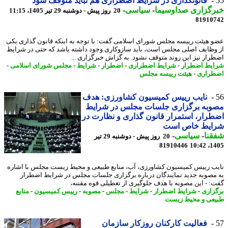
قانونگذاری در شرایط اضطراری هم نباید متوقف شود
رگزاری صداوسیما
-
سیاسی
-
20 روز پیش - دوشنبه 29 تیر 1405، 11:15
81910
 هیئت رییسه مجلس شورای اسلامی گفت: با توجه به اینکه قانون گذاری یکی
وظایف اصلی مجلس است، باید سازوکاری وجود داشته باشد که حتی در شرایط
رار نیز این روند متوقف نشود. به گزاش خبرگزاری ...
یط اضطرار
-
شرایط اضطراری
-
اضطرار
-
شرایط
-
مجلس شورای اسلامی
-
راری
-
هیئت رییسه مجلس
نایب رییس کمیسیون کشاورزی: هدف
وبه برگزاری جلسات مجلس در شرایط
رار، استمرار قانون گذاری و نظارت در
ایط خاص است
نا
-
سیاسی
-
20 روز پیش - دوشنبه 29 تیر
81910446
1405
ب رییس کمیسیون کشاورزی، آب، منابع طبیعی و محیط زیست مجلس با اشاره
مصوبه جدید نمایندگان درباره برگزاری جلسات مجلس در شرایط اضطرار
: - این مصوبه با هدف جلوگیری از تعطیلی قوه مقننه،
زاری
-
شرایط اضطرار
-
شرایط
-
مجلس
-
مصوبه
-
رییس کمیسیون
-
منابع
عی و محیط زیست
فعالیت کارکنان روزکار سازمان