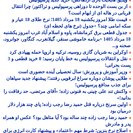
ز بن بست الوحده تا دوراهی پرسپولیس و تراکتور/ چرا انتقال
انی در هاله ای از ابهام است؟
قیمت طلا امروز یکشنبه 18 مرداد 1405؛ نرخ طلای 18 عیار و
 امامی چند؟ +جدول (نرخ های لحظه ای)
دول قطعی برق کرمانشاه، پاوه و اسلام آباد غرب امروز یکشنبه
18 مرداد 1405 +برنامه خاموشی سنقر، گیلانغرب، کنگاور، جوانرود،
ه و...
وکراین به شریان گازی روسیه، ترکیه و اروپا حمله پهپادی کرد
نقل و انتقالات پرسپولیس به خط پایان رسید؛ 8 خرید قطعی و 3
 بحرانی!
زیر آموزش و پرورش: سال تحصیلی آینده حضوری است
لایی پوشان دوباره سراغ ابرقویی رفتند؛/ پیشنهاد جدید سپاهان
ی جذب مدافع پرسپولیس!
اکنش تند علی چینی به فنونی زاده؛ «آقای مرتضی، حد رفاقت را
نید!»
ولین سرنخ درباره قتل حمید رضا رجب زاده؛ پای چند هزار دلار
یان بود
مید رضا رجب زاده چند ساله بود؟ آیا متاهل بود؟ عکس او همراه
 و مادرش
صلاح نرخ بنزین؛ شرط مهم «اعتماد» و پیشنهاد کارت انرژی برای