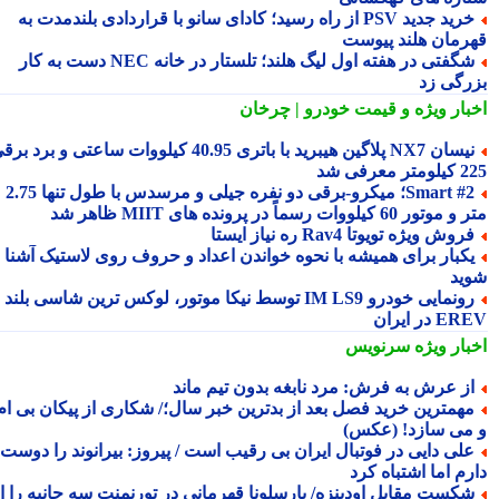
خرید جدید PSV از راه رسید؛ کادای سانو با قراردادی بلندمدت به
رمان هلند پیوست
شگفتی در هفته اول لیگ هلند؛ تلستار در خانه NEC دست به کار
رگی زد
بار ویژه
و قیمت خودرو | چرخان
نیسان NX7 پلاگین هیبرید با باتری 40.95 کیلووات ساعتی و برد برقی
 معرفی شد
Smart #2؛ میکرو-برقی دو نفره جیلی و مرسدس با طول تنها 2.75
ور 60 کیلووات رسماً در پرونده های MIIT ظاهر شد
روش ویژه تویوتا Rav4 ره نیاز ایستا
کبار برای همیشه با نحوه خواندن اعداد و حروف روی لاستیک آشنا
ید
رونمایی خودرو IM LS9 توسط نیکا موتور، لوکس ترین شاسی بلند
 در ایران
بار ویژه
سرنویس
ز عرش به فرش: مرد نابغه بدون تیم ماند
همترین خرید فصل بعد از بدترین خبر سال؛/ شکاری از پیکان بی ام
می سازد! (عکس)
لی دایی در فوتبال ایران بی رقیب است / پیروز: بیرانوند را دوست
م اما اشتباه کرد
کست مقابل اودینزه/ بارسلونا قهرمانی در تورنمنت سه جانبه را از