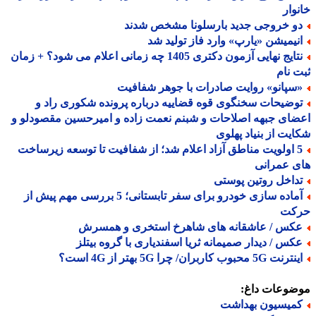
وار
و خروجی جدید بارسلونا مشخص شدند
نیمیشن «یارپ» وارد فاز تولید شد
نتایج نهایی آزمون دکتری 1405 چه زمانی اعلام می شود؟ + زمان
 نام
سپانو» روایت صادرات با جوهر شفافیت
وضیحات سخنگوی قوه قضاییه درباره پرونده شکوری راد و
ای جبهه اصلاحات و شبنم نعمت زاده و امیرحسین مقصودلو و
یت از بنیاد پهلوی
5 اولویت مناطق آزاد اعلام شد؛ از شفافیت تا توسعه زیرساخت
 عمرانی
داخل روتین پوستی
آماده سازی خودرو برای سفر تابستانی؛ 5 بررسی مهم پیش از
کت
کس / عاشقانه های شاهرخ استخری و همسرش
کس / دیدار صمیمانه ثریا اسفندیاری با گروه بیتلز
نت 5G محبوب کاربران/ چرا 5G بهتر از 4G است؟
ضوعات داغ:
میسیون بهداشت