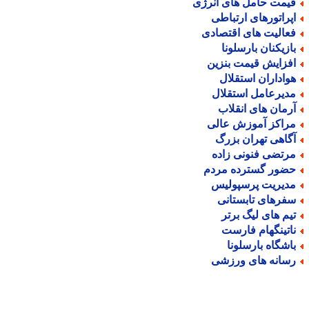
یمت حامل های انرژی
پراتورهای ارتباطی
عالیت های اقتصادی
ازیکنان بارسلونا
فزایش قیمت بنزین
واداران استقلال
دیرعامل استقلال
رمان های انقلاب
راکز آموزش عالی
گاهی تهران بزرگ
رتضی فنونی زاده
ضور گسترده مردم
دیریت پرسپولیس
فرهای تابستانی
یم های لیگ برتر
اتینگهام فارست
اشگاه بارسلونا
سانه های ورزشی