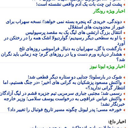
شت این چت بات یک آدم واقعی نشسته است!
بار ویژه
رونگار
وندگی، خریدی که پنجره بسته نمی خواهد!/ نسخه سهراب برای
ور از محدودیت های استقلال
نتقال بزرگ ارتشی های لیگ یک به مقصد پرسپولیس
ا او به سطحی دیگر رسیدیم/ گواردیولا اشک همه را در رختکن در
رد
ازگشت با گل، سهرابیان به دنبال فراموشی روزهای تلخ
شدار درباره ورم دست و پا در روزهای گرم؛ چه زمانی باید نگران
؟
بار ویژه
ایونا نیوز
وک در بارسلونا؛ جدایی دو ستاره دیگر قطعی شد!
اکنش مسعود پزشکیان به گرانی های اخیر؛ «در جنگ هستیم، اما
تظار گرانی ندارید؟»
سمی شد؛ مجتبی جباری سرمربی تیم جزیره قشم در لیگ آزادگان!
اکنش عباس عراقچی به درخواست یوسف سلامی؛ وزیر خارجه
رنگار نشد!
ورخه مسی؛ پدر لیونل چگونه مسیر تاریخ فوتبال را تغییر داد؟
ار داغ:
یدیو| هایلایت بازی اژدهاکش، خرید جدید پرسپولیس