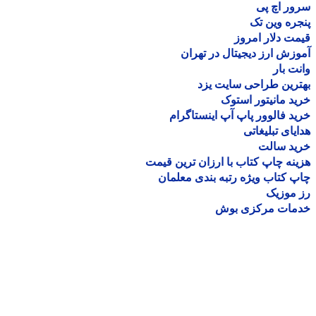
ر اچ پی
ره وین تک
ت دلار امروز
زش ارز دیجیتال در تهران
ت بار
رین طراحی سایت یزد
د مانیتور استوک
د فالوور پاپ آپ اینستاگرام
یای تبلیغاتی
ید سالت
نه چاپ کتاب با ارزان ترین قیمت
 کتاب ویژه رتبه بندی معلمان
موزیک
مات مرکزی بوش