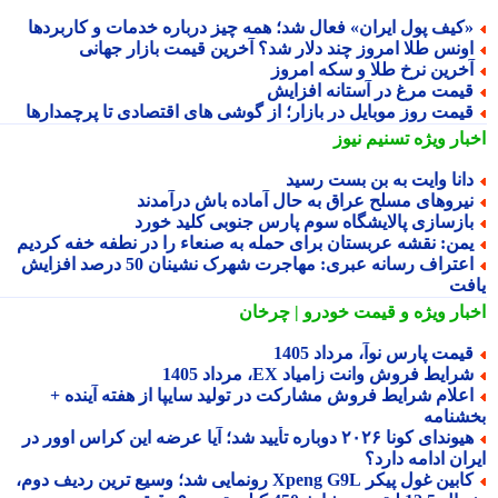
کیف پول ایران» فعال شد؛ همه چیز درباره خدمات و کاربردها
ونس طلا امروز چند دلار شد؟ آخرین قیمت بازار جهانی
خرین نرخ طلا و سکه امروز
یمت مرغ در آستانه افزایش
یمت روز موبایل در بازار؛ از گوشی های اقتصادی تا پرچمدارها
بار ویژه
تسنیم نیوز
انا وایت به بن بست رسید
یروهای مسلح عراق به حال آماده باش درآمدند
ازسازی پالایشگاه سوم پارس جنوبی کلید خورد
من: نقشه عربستان برای حمله به صنعاء را در نطفه خفه کردیم
اعتراف رسانه عبری: مهاجرت شهرک نشینان 50 درصد افزایش
فت
بار ویژه
و قیمت خودرو | چرخان
یمت پارس نوآ، مرداد 1405
رایط فروش وانت زامیاد EX، مرداد 1405
علام شرایط فروش مشارکت در تولید سایپا از هفته آینده +
شنامه
هیوندای کونا ۲۰۲۶ دوباره تأیید شد؛ آیا عرضه این کراس اوور در
ان ادامه دارد؟
کابین غول پیکر Xpeng G9L رونمایی شد؛ وسیع ترین ردیف دوم،