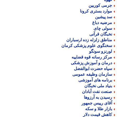
رمی کوربین
وارد بستری کرونا
د پیشین
رضیه دباغ
ولی چای
خبگان قرآنی
ناطق زلزله زده ارسباران
خنگوی علوم پزشکی کرمان
ورنزو سونگو
رکز رسانه قوه قضاییه
رمان و آموزش پزشکی
پاه حضرت ابوالفضل
ازمان وظیفه عمومی
رنامه های آموزشی
نیاد ملی نخبگان
نعت نفت آبادان
سیدن به آرزوها
قای رییس جمهور
ازار طلا و سکه
اهش قیمت دلار