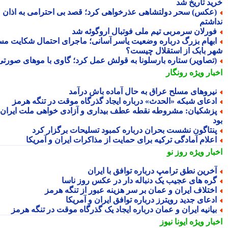
ید تاریخ شد
عکس) سحر دولتشاهی عذرخواهی کرد؛ قصد بی احترامی به اذان
اشتم
ورلان سرمربی تیم ملی فوتبال اروگوئه شد
بهام بزرگ درباره وضعیت یاسر آسانی؛ ماجرای احتمال شکایت مس
ر بابک از استقلال چیست؟
تصاویر) ستاره بارسلونا به قولش عمل کرد؛ گاوی با موهای صورتی!
بار ویژه
رونگار
یروهای مسلح عراق به حال آماده باش درآمد
دعای شبکه «الحدث» درباره ایجاد گذرگاه موقت در تنگه هرمز
زشکیان: مشروطه نقطه عطف بیداری و آزادی خواهی ملت ایران
نتاگون نشست بحران درباره کمبود تسلیحات برگزار کرد
علام آمادگی ترکیه برای حمایت از مذاکرات ایران و آمریکا
بار ویژه
روز نو
خرین نطق ترامپ درباره توافق با ایران
ره های عجیب یک دنباله دار در عکس روز ناسا
ختلاف ایران و عمان بر سر هزینه عبور از تنگه هرمز
دعای جدید رویترز درباره توافق ایران و آمریکا
یانیه ایران و عمان درباره ایجاد یک گذرگاه موقت در تنگه هرمز
بار ویژه
ایونا نیوز