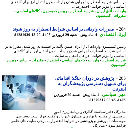
ساس شرایط اضطرار، اجرایی شدن واردات بدون انتقال ارز برای کالاهای
سی را مؤثر خواند. - احمدرضا ...
دات
-
اتاق ایران
-
شرایط اضطرار
-
رییس کمیسیون
-
کالاهای اساسی
-
رات
-
کمیسیون
2
مقررات وارداتی بر اساس شرایط اضطرار به روز شوند
ا
-
اقتصادی
-
4 ماه پیش - شنبه 29 فروردین 1405، 13:20
81281939
س کمیسیون واردات اتاق ایران ضمن تأکید بر اهمیت به روز شدن مقررات بر
س شرایط اضطرار، اجرایی شدن واردات بدون انتقال ارز برای کالاهای
سی را مؤثر خواند. - در ﺣﺎل اﻧﺘﻘﺎل ﺑﻪ ﺳﺎﯾﺖ ...
یط اضطرار
-
واردات
-
کالاهای اساسی
-
اضطرار
-
مقررات
-
اساس
-
رییس
سیون
2
پژوهش در دوران جنگ؛ اقداماتی
ی تسهیل دسترسی پژوهشگران به
ترنت
ر
-
سیاسی
-
4 ماه پیش - شنبه 29 فروردین
81279517
1405
رکل دفتر سیاست گذاری و برنامه ریزی امور
هشی از مکاتبه با نهادهای مسئول خبر داد و گفت: قرار است دسترسی
سات آموزشی و پژوهشی در شرایط اضطرار به برخی سایت های علمی
هم شود. - مدیرکل ...