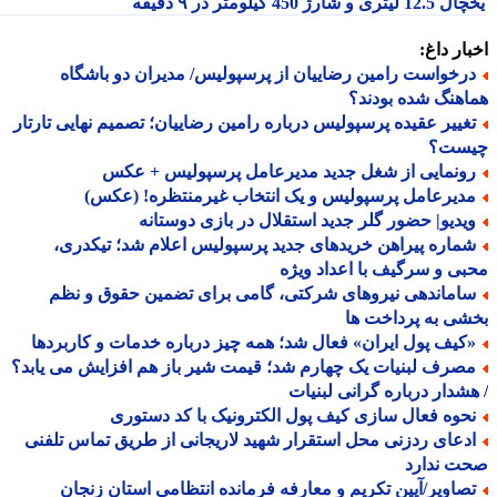
ری و شارژ 450 کیلومتر در ۹ دقیقه
ار داغ:
رخواست رامین رضاییان از پرسپولیس/ مدیران دو باشگاه
هنگ شده بودند؟
غییر عقیده پرسپولیس درباره رامین رضاییان؛ تصمیم نهایی تارتار
ست؟
ونمایی از شغل جدید مدیرعامل پرسپولیس + عکس
دیرعامل پرسپولیس و یک انتخاب غیرمنتظره! (عکس)
یدیو| حضور گلر جدید استقلال در بازی دوستانه
ماره پیراهن خریدهای جدید پرسپولیس اعلام شد؛ تیکدری،
ی و سرگیف با اعداد ویژه
اماندهی نیروهای شرکتی، گامی برای تضمین حقوق و نظم
ی به پرداخت ها
کیف پول ایران» فعال شد؛ همه چیز درباره خدمات و کاربردها
صرف لبنیات یک چهارم شد؛ قیمت شیر باز هم افزایش می یابد؟
شدار درباره گرانی لبنیات
حوه فعال سازی کیف پول الکترونیک با کد دستوری
دعای ردزنی محل استقرار شهید لاریجانی از طریق تماس تلفنی
ت ندارد
صاویر/آیین تکریم و معارفه فرمانده انتظامی استان زنجان