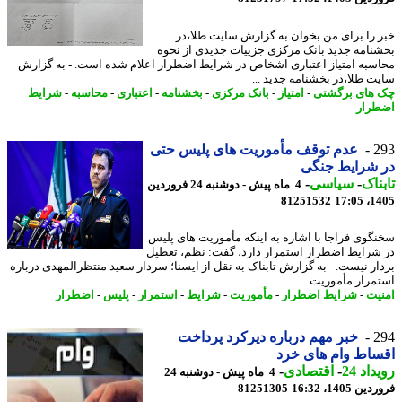
 را برای من بخوان به گزارش سایت طلا،در
نامه جدید بانک مرکزی جزییات جدیدی از نحوه
سبه امتیاز اعتباری اشخاص در شرایط اضطرار اعلام شده است. - به گزارش
ت طلا،در بخشنامه جدید ...
های برگشتی
-
امتیاز
-
بانک مرکزی
-
بخشنامه
-
اعتباری
-
محاسبه
-
شرایط
رار
2
عدم توقف مأموریت های پلیس حتی
 شرایط جنگی
ناک
-
سیاسی
-
4 ماه پیش - دوشنبه 24 فروردین
81251532
1405
گوی فراجا با اشاره به اینکه مأموریت های پلیس
شرایط اضطرار استمرار دارد، گفت: نظم، تعطیل
ار نیست. - به گزارش تابناک به نقل از ایسنا؛ سردار سعید منتظرالمهدی درباره
مرار مأموریت ...
یت
-
شرایط اضطرار
-
مأموریت
-
شرایط
-
استمرار
-
پلیس
-
اضطرار
2
خبر مهم درباره دیرکرد پرداخت
اط وام های خرد
اد 24
-
اقتصادی
-
4 ماه پیش - دوشنبه 24
 1405، 16:32
81251305