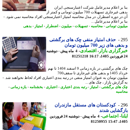
 بر اعلام مدیرعامل شرکت اعتبارسنجی ایران
بدهی غیرجاری تسهیلات 700 میلیون تومانی و کمتر از
در دوره اضطرار، در مدل محاسبه امتیاز اعتبارسنجی افراد محاسبه نمی شود. -
بر اعلام مدیرعامل ...
یون تومانی
-
محاسبه
-
تسهیلات
-
میلیون
-
اضطرار
-
امتیاز
-
بدهی
2
حذف امتیاز منفی چک های برگشتی
ی های زیر 700 میلیون تومان
گزاری بازار
-
اقتصادی
-
4 ماه پیش - دوشنبه
81251218
چک های برگشتی در بازه زمانی 9 اسفند 1404 تا نهم
خرداد 1405 و بدهی های غیرجاری تا سقف700
یون تومان به عنوان امتیاز منفی در رتبه بندی اعتباری افراد لحاظ نخواهند شد. -
گزارش بازار ، چک های ...
های برگشتی
-
امتیاز
-
رتبه بندی اعتباری
-
اعتباری
-
بخشنامه
-
بازه زمانی
-
سبه
2
کودکستان های مستقل مازندران
گشایی شدند
ا
-
اجتماعی
-
4 ماه پیش - دوشنبه 24 فروردین
81250955
1405