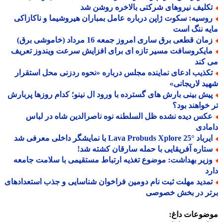
کلیف نیروهای شرکتی بالاخره روشن شد
وسیه: سکوت ژاپن درباره عامل بمباران هیروشیما و ناکازاکی
ه ننگ است
ان قطعی برق ساری امروز جمعه 16 مرداد (خاموشی برق)
ایکروسافت مسیر تازه ای برای افزایش سرعت ویندوز تعریف
کند
کذیب ادعای نماینده مجلس درباره «نحوه ردزنی محل استقرار
د لاریجانی»
یش بینی بارش های گسترده با ورود ال نینو؛ کدام روزها پربارش
خواهند بود؟
کس دیده نشده ظل السلطنه نوه ناصرالدین شاه در لباس
ادی
Lava Probuds Xplore 25 با نمایشگر داخلی معرفی شد
تاره آفریقایی با حمله سارقان کشته شد!
زیر بهداشت: موضوع تغذیه ارتباط مستقیمی با سلامت جامعه
د
مدید مهلت ثبت نام دومین فراخوان شناسایی و جذب استعدادهای
تر در بخش خصوصی
ضوعات داغ: