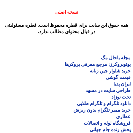
نسخه اصلی
مه حقوق این سایت برای قطره محفوظ است. قطره مسئولیتی
در قبال محتوای مطالب ندارد.
ه باحال مگ
وبروکرز: مرجع معرفی بروکرها
د شلوار جین زنانه
مت گوشی
ان پدیا
احی سایت در مشهد
 نوزاد
لود تلگرام و تلگرام طلایی
د ممبر تلگرام بدون ریزش
اری
شگاه لوله و اتصالات
 زنده جام جهانی