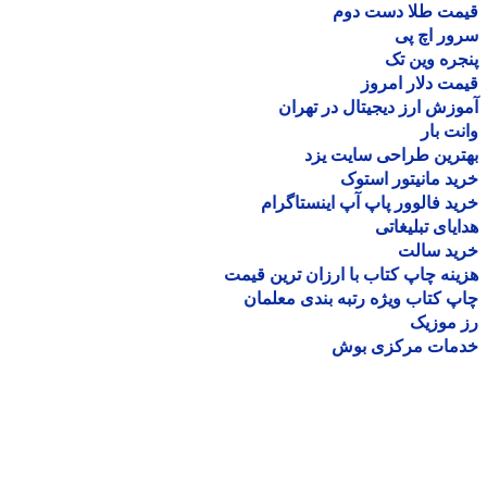
مت طلا دست دوم
ر اچ پی
ره وین تک
ت دلار امروز
زش ارز دیجیتال در تهران
ت بار
رین طراحی سایت یزد
د مانیتور استوک
د فالوور پاپ آپ اینستاگرام
یای تبلیغاتی
ید سالت
نه چاپ کتاب با ارزان ترین قیمت
 کتاب ویژه رتبه بندی معلمان
موزیک
مات مرکزی بوش