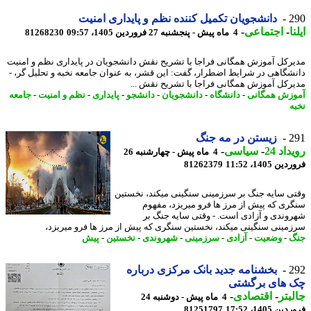
2
دانشجویان تکمیل کننده نظم و پایداری امنیت
ا
-
اجتماعی
-
4 ماه پیش - پنجشنبه 27 فروردین 1405، 09:57
81268230
رکل آموزش همگانی فراجا با تشریح نقش دانشجویان در پایداری نظم و امنیت
شگاهی در شرایط اضطرار، گفت: این قشر، به عنوان جامعه نخبه و تحلیل گر، -
رکل آموزش همگانی فراجا با تشریح نقش ...
زش همگانی
-
دانشگاه
-
دانشجویان
-
دانشجو
-
پایداری
-
نظم و امنیت
-
جامعه
ه
2
زیستن در مه جنگ
اد 24
-
سیاسی
-
4 ماه پیش - چهارشنبه 26
 1405، 11:52
81262379
ی سایه جنگ بر سرزمینی سنگینی میکند، نخستین
ری که پیش از مرز ها فرو میریزد، مفهوم
وندی و آزادی است. - وقتی سایه جنگ بر
مینی سنگینی میکند، نخستین سنگری که پیش از مرز ها فرو میریزد،
گ
-
وضعیت
-
آزادی
-
سرزمینی
-
شهروندی
-
نخستین
-
پیش
2
بخشنامه جدید بانک مرکزی درباره
 های برگشتی
بتر
-
اقتصادی
-
4 ماه پیش - دوشنبه 24
 1405، 17:52
81251797