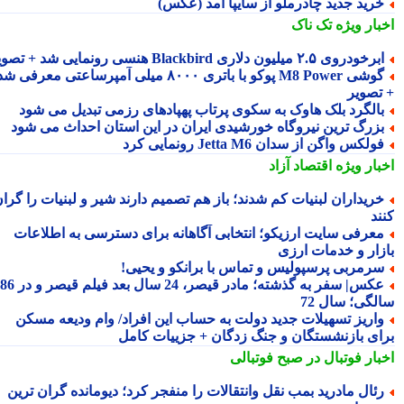
رید جدید چادرملو از سایپا آمد (عکس)
بار ویژه
تک ناک
رخودروی ۲.۵ میلیون دلاری Blackbird هنسی رونمایی شد + تصویر
گوشی M8 Power پوکو با باتری ۸۰۰۰ میلی آمپرساعتی معرفی شد
تصویر
الگرد بلک هاوک به سکوی پرتاب پهپادهای رزمی تبدیل می شود
زرگ ترین نیروگاه خورشیدی ایران در این استان احداث می شود
ولکس واگن از سدان Jetta M6 رونمایی کرد
بار ویژه
اقتصاد آزاد
ریداران لبنیات کم شدند؛ باز هم تصمیم دارند شیر و لبنیات را گران
ند
عرفی سایت ارزیکو؛ انتخابی آگاهانه برای دسترسی به اطلاعات
زار و خدمات ارزی
رمربی پرسپولیس و تماس با برانکو و یحیی!
عکس| سفر به گذشته؛ مادر قیصر، 24 سال بعد فیلم قیصر و در 86
لگی؛ سال 72
اریز تسهیلات جدید دولت به حساب این افراد/ وام ودیعه مسکن
ای بازنشستگان و جنگ زدگان + جزییات کامل
بار فوتبال در صبح فوتبالی
ئال مادرید بمب نقل وانتقالات را منفجر کرد؛ دیومانده گران ترین