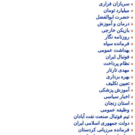
ربازان فراری
یلیارد تومان
ضرت ابوالفضل
رمان و آموزش
ازیکن خارجی
وزنامه نگار
رمانده سپاه
هداشت عمومی
وتبال ایران
ظام پرداخت
هدی تارتار
هره برداری
عیین تکلیف
موزش پزشکی
خبار سیاسی
ستان زنجان
ظیفه عمومی
یم فوتبال صنعت نفت آبادان
ولت جمهوری اسلامی ایران
رمانده مرزبانی کردستان