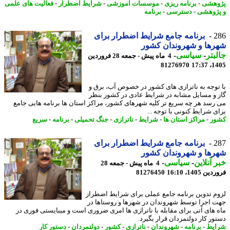
هشی
-
برنامه ریزی
-
موسسات آموزشی
-
شرایط اضطرار
-
فعالیت های علمی
ژوهشی
-
دسترسی
-
برنامه
2
برنامه جامع شرایط اضطرار برای
ها و شهروندان کشور
بتر
-
سیاسی
-
4 ماه پیش - جمعه 28 فروردین
81276970
1405
توجه به ناترازی های کشور در خصوص آب، برق و
 و مسایل مشابه در شرایط عادی در کشور بنظر
رسد هر چه سریع تر کلیه شهرهای کشور، مراکز استان ها برنامه هایی جامع
ی شرایط کنونی با توجه ...
ر
-
مراکز استان ها
-
شرایط
-
ناترازی
-
جنگ تحمیلی
-
برنامه
-
سریع
2
برنامه جامع شرایط اضطرار برای
ها و شهروندان کشور
 آنلاین
-
سیاسی
-
4 ماه پیش - جمعه 28
 1405، 16:10
81276450
م تدوین برنامه جامع عملی برای شرایط اضطراز
 اجرا توسط شهروندان در شهرها و روستاها در
 های آتی برای مقابله با ناترازی ها امری ضروری است و میبایستی فوری در
ور کار دولتمردان قرار بگیرد.
یط
-
برنامه
-
شهروندان
-
ناترازی
-
کشور
-
دولتمردان
-
دستور کار