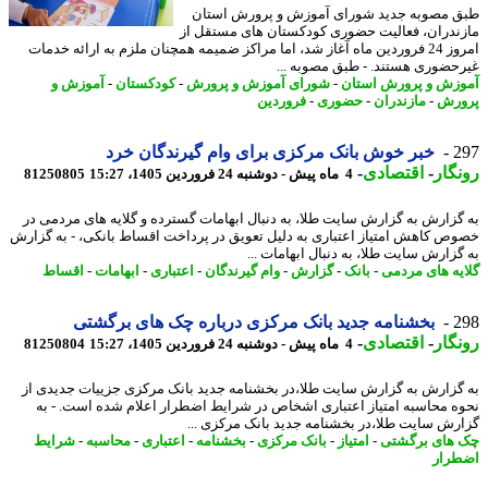
 مصوبه جدید شورای آموزش و پرورش استان
ندران، فعالیت حضوری کودکستان های مستقل از
امروز 24 فروردین ماه آغاز شد، اما مراکز ضمیمه همچنان ملزم به ارائه خدمات
حضوری هستند. - طبق مصوبه ...
زش و پرورش استان
-
شورای آموزش و پرورش
-
کودکستان
-
آموزش و
رش
-
مازندران
-
حضوری
-
فروردین
2
خبر خوش بانک مرکزی برای وام گیرندگان خرد
گار
-
اقتصادی
-
4 ماه پیش - دوشنبه 24 فروردین 1405، 15:27
81250805
گزارش به گزارش سایت طلا، به دنبال ابهامات گسترده و گلایه های مردمی در
ص کاهش امتیاز اعتباری به دلیل تعویق در پرداخت اقساط بانکی، - به گزارش
گزارش سایت طلا، به دنبال ابهامات ...
یه های مردمی
-
بانک
-
گزارش
-
وام گیرندگان
-
اعتباری
-
ابهامات
-
اقساط
2
بخشنامه جدید بانک مرکزی درباره چک های برگشتی
گار
-
اقتصادی
-
4 ماه پیش - دوشنبه 24 فروردین 1405، 15:27
81250804
گزارش به گزارش سایت طلا،در بخشنامه جدید بانک مرکزی جزییات جدیدی از
ه محاسبه امتیاز اعتباری اشخاص در شرایط اضطرار اعلام شده است. - به
رش سایت طلا،در بخشنامه جدید بانک مرکزی ...
های برگشتی
-
امتیاز
-
بانک مرکزی
-
بخشنامه
-
اعتباری
-
محاسبه
-
شرایط
رار