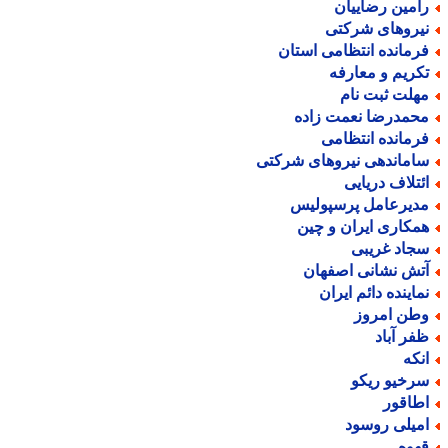
امین رضاییان
یروهای شرکتی
رمانده انتظامی استان
کریم و معارفه
هلت ثبت نام
حمدرضا نعمت زاده
رمانده انتظامی
اماندهی نیروهای شرکتی
ئتلاف دریایی
دیرعامل پرسپولیس
مکاری ایران و چین
جاد غریبی
تش نشانی اصفهان
ماینده دائم ایران
طن امروز
فر آباد
نکه
رخیو ریکو
طاقور
میلی روسود
هوه