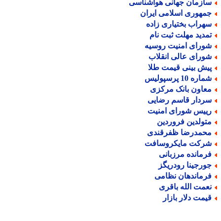
ازمان جهانی هواشناسی
مهوری اسلامی ایران
هراب بختیاری زاده
مدید مهلت ثبت نام
ورای امنیت روسیه
ورای عالی انقلاب
یش بینی قیمت طلا
اره 10 پرسپولیس
عاون بانک مرکزی
ردار قاسم رضایی
ییس شورای امنیت
تولدین فروردین
حمدرضا ظفرقندی
رکت مایکروسافت
رمانده مرزبانی
ورجینا رودریگز
رماندهان نظامی
عمت الله باقری
یمت دلار بازار