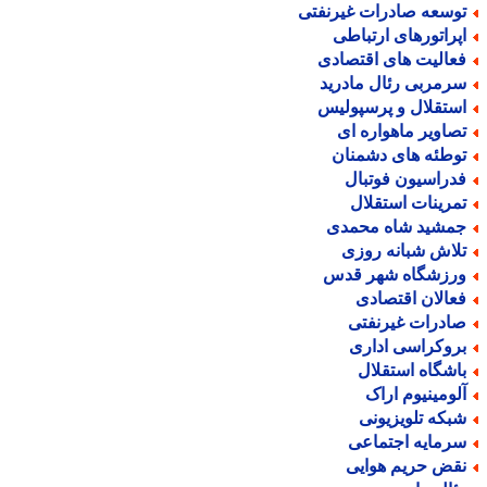
وسعه صادرات غیرنفتی
پراتورهای ارتباطی
عالیت های اقتصادی
رمربی رئال مادرید
ستقلال و پرسپولیس
صاویر ماهواره ای
وطئه های دشمنان
دراسیون فوتبال
مرینات استقلال
مشید شاه محمدی
لاش شبانه روزی
رزشگاه شهر قدس
عالان اقتصادی
ادرات غیرنفتی
روکراسی اداری
اشگاه استقلال
لومینیوم اراک
بکه تلویزیونی
رمایه اجتماعی
قض حریم هوایی