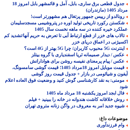
جدول قطعی برق ساری، بابل، آمل و قائمشهر بابل امروز 18
1 (مازندران)
ونالدو از رییس جمهور پرتغال هم مشهورتر است!
کستن رکورد تاریخی تولید اوره در پتروشیمی مسجدسلیمان
کرد خیره کننده در سه ماهه نخست سال 1405
الاب های خزر از قطع ارتباط آبی تا تعرض به حریم آنها/تشدید کم
یژنی در اعماق دریای خزر
نت 5G محبوب کاربران/ چرا 5G بهتر از 4G است؟
کس / دیدار صمیمانه ثریا اسفندیاری با گروه بیتلز
کس / پیام پرمعنای نفیسه روشن برای هوادارانش
قیمت موبایل امروز 18مرداد 1405؛ قیمت گوشی سامسونگ،
ون و شیائومی در بازار + جدول قیمت روز گوشی
ومنی: به نقد کارشناسی گوش کنید و وضعیت فوق العاده اعلام
د
ل ابجد امروز یکشنبه 18 مرداد ماه 1405
وش خلاقانه کاشت هندوانه در خانه را ببینید + فیلم
یوه جدید امر به معروف در واگن زنانه متروی تهران
ضوعات داغ:
ام فرزندآوری