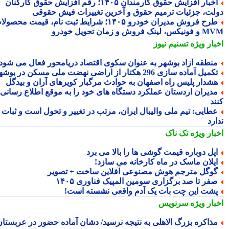
اخبار افزایش حقوق کارمندان ۱۴۰۵؛ رقم افزایش حقوق کارکنان
لت، جزئیات ترمیم حقوق و آخرین تغییرات فیش حقوقی
طرح فروش مدیران خودرو ۱۴۰۵؛ شرایط ثبت نام، قیمت محصولات
 لینک فروش و زمان تحویل خودرو
بار ویژه
تسنیم نیوز
نطقه آزاد بوشهر به عنوان سکوی اقتصاد دریامحور فعال می شود
کمیل آماده سازی 296 هکتار از اراضی نهضت ملی مسکن در بوشهر
شدار پلیس راه اصفهان به حوادث مرگبار کویرهای آران و بیدگل
دیران اردستان عملکرد دستگاه های خود را به موقع اطلاع رسانی
ند
طایی: تیم ملی والیبال ایران، مرتب در تغییر و تحول است و ثبات
رد
بار ویژه
تک ناک
پل دوباره قیمت گوشی ها را بالا می برد
یلان ماسک در ماه کارخانه می سازد!
وگل مترجم هوش مصنوعی آفلاین ساخت + تصویر
فر تا صد برگزاری سومین المپیک فناوری ۱۴۰۵
شت این چت بات یک آدم واقعی نشسته است!
بار ویژه
سرنویس
ذاکره بزرگ الاهلی به نتیجه نرسید/ دشان آماده حضور در عربستان