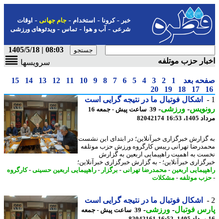
-
-
-
-
خبر
کرونا
استخدام
جام جهانی
اوقات
-
-
-
شرعی
آب و هوا
تماس
ویدئوهای ورزشی
08:03 | 1405/5/18
ار حزب موتلفه
سرویسها
حه بعد
1
2
3
4
5
6
7
8
9
10
11
12
13
14
15
20
19
18
17
اشکال فوتبال ما در نتیجه گرایی است
نویس
-
ورزشی
-
39 ساعت پیش - جمعه 16
1، 16:53
82042174
گزارش خبرگزاری خبرآنلاین؛ در ابتدای این نشست
درضا تهرانی رییس کارگروه ورزش حزب موتلفه
ت به اهمیت راهپیمایی اربعین به گزارش
گزاری خبرآنلاین؛ - به گزارش خبرگزاری خبرآنلاین؛
پیمایی اربعین
-
محمدرضا تهرانی
-
برگزار
-
راهپیمایی اربعین حسینی
-
کارگروه
ب موتلفه
-
مشکلات
اشکال فوتبال ما در نتیجه گرایی است
س فوتبال
-
ورزشی
-
39 ساعت پیش - جمعه