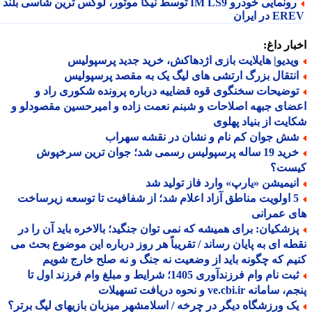
رونمایی خودرو IM LS9 توسط نیکا موتور، لوکس ترین شاسی بلند
 در ایران
ار داغ:
یدیو| هایلایت بازی اژدهاکش، خرید جدید پرسپولیس
نتقال بزرگ ارتشی های لیگ یک به مقصد پرسپولیس
وضیحات سخنگوی قوه قضاییه درباره پرونده شکوری راد و
ای جبهه اصلاحات و شبنم نعمت زاده و امیرحسین مقصودلو و
یت از بنیاد پهلوی
ش جوان کم نام و نشان در نقشه سهراب
خرید 19 ساله پرسپولیس رسمی شد؛ جوان ترین سرخپوش
ست؟
نیمیشن «یارپ» وارد فاز تولید شد
5 اولویت مناطق آزاد اعلام شد؛ از شفافیت تا توسعه زیرساخت
 عمرانی
زشکیان: برای همیشه که نمی توان جنگید؛ بالاخره باید آن را در
ه ای به پایان رساند / تقریباً هر روز درباره این موضوع بحث می
م که چگونه باید از وضعیت نه جنگ و نه صلح خارج شویم
ثبت نام وام فرزندآوری 1405؛ شرایط و مبلغ وام فرزند اول تا
مانه ve.cbi.ir و نحوه دریافت تسهیلات
ک ورزشگاه دیگر در چرخه / اسلامشهر میزبان بازیهای لیگ برتر؟