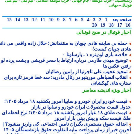
ناستیک
-
حزب موتلفه
-
جام جهانی
-
حزب موتلفه اسلامی
-
تیم ملی
-
تیم ملی
بال
-
جهانی
حه بعد
1
2
3
4
5
6
7
8
9
10
11
12
13
14
15
20
19
18
17
بار فوتبال در صبح فوتبالی
مله بی سابقه هادی چوپان به منتقدانش؛ حلال زاده واقعی می داند
دی چوپان کیست!
لاصه بازی اودینزه ۱ - بارسلونا ۰
وضیح مهدی طارمی درباره ارتباط با سحر قریشی و پشت پرده لو
تن عکس ها
مجید عجیب علی تاجرنیا از رامین رضائیان
نقلاب انضباطی مورینیو در رئال مادرید؛ سه خط قرمز تازه برای
اره های کهکشانی
بار ویژه
اندیشه معاصر
قیمت خودرو ایران خودرو و سایپا امروز یکشنبه ۱۸ مرداد ۱۴۰۵؛
ول قیمت محصولات ایران خودرو و سایپا در بازار
قیمت طلای ۱۸ عیار امروز یکشنبه ۱۸ مرداد ۱۴۰۵؛ نرخ لحظه ای
ا، قیمت سکه و پیش بینی بازار امروز
ضافه حقوق مستمری بگیران تامین اجتماعی کی واریز میشود؟ |
رین خبر از زمان پرداخت مابه التفاوت حقوق بازنشستگان ۱۴۰۵