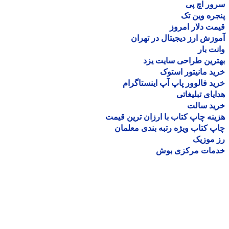
ر اچ پی
ره وین تک
ت دلار امروز
زش ارز دیجیتال در تهران
ت بار
رین طراحی سایت یزد
د مانیتور استوک
د فالوور پاپ آپ اینستاگرام
یای تبلیغاتی
ید سالت
نه چاپ کتاب با ارزان ترین قیمت
 کتاب ویژه رتبه بندی معلمان
موزیک
مات مرکزی بوش