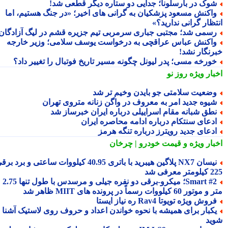
وک در بارسلونا؛ جدایی دو ستاره دیگر قطعی شد!
اکنش مسعود پزشکیان به گرانی های اخیر؛ «در جنگ هستیم، اما
تظار گرانی ندارید؟»
سمی شد؛ مجتبی جباری سرمربی تیم جزیره قشم در لیگ آزادگان!
اکنش عباس عراقچی به درخواست یوسف سلامی؛ وزیر خارجه
رنگار نشد!
ورخه مسی؛ پدر لیونل چگونه مسیر تاریخ فوتبال را تغییر داد؟
بار ویژه
روز نو
ضعیت سلامتی جو بایدن وخیم تر شد
یوه جدید امر به معروف در واگن زنانه متروی تهران
طق شبانه مقام اسراییلی درباره ایران خبرساز شد
دعای سنتکام درباره ادامه محاصره ایران
دعای جدید رویترز درباره تنگه هرمز
بار ویژه
و قیمت خودرو | چرخان
نیسان NX7 پلاگین هیبرید با باتری 40.95 کیلووات ساعتی و برد برقی
 معرفی شد
Smart #2؛ میکرو-برقی دو نفره جیلی و مرسدس با طول تنها 2.75
ور 60 کیلووات رسماً در پرونده های MIIT ظاهر شد
روش ویژه تویوتا Rav4 ره نیاز ایستا
کبار برای همیشه با نحوه خواندن اعداد و حروف روی لاستیک آشنا
ید