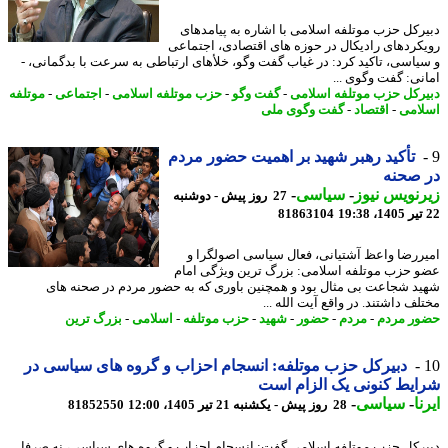
رکل حزب موتلفه اسلامی با اشاره به پیامدهای
کردهای رادیکال در حوزه های اقتصادی، اجتماعی
یاسی، تاکید کرد: در غیاب گفت وگو، خلأهای ارتباطی به سرعت با بدگمانی، -
نی: گفت وگوی ...
رکل حزب موتلفه اسلامی
-
گفت وگو
-
حزب موتلفه اسلامی
-
اجتماعی
-
موتلفه
امی
-
اقتصاد
-
گفت وگوی ملی
تأکید رهبر شهید بر اهمیت حضور مردم
 صحنه
نویس نیوز
-
سیاسی
-
27 روز پیش - دوشنبه
81863104
ررضا واعظ آشتیانی، فعال سیاسی اصولگرا و
 حزب موتلفه اسلامی: بزرگ ترین ویژگی امام
د شجاعت بی مثال بود و همچنین باوری که به حضور مردم در صحنه های
ف داشتند. در واقع آیت الله ...
ر مردم
-
مردم
-
حضور
-
شهید
-
حزب موتلفه
-
اسلامی
-
بزرگ ترین
دبیرکل حزب موتلفه: انسجام احزاب و گروه های سیاسی در
یط کنونی یک الزام است
ا
-
سیاسی
-
28 روز پیش - یکشنبه 21 تیر 1405، 12:00
81852550
رکل حزب موتلفه اسلامی گفت: انسجام احزاب و گروه های سیاسی، نه صرفا