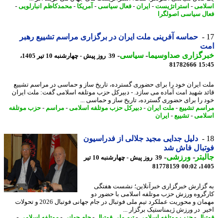
امی
-
استراتژیست
-
ایران
-
فعال سیاسی
-
آمریکا
-
محمدکاظم انبارلویی
-
ل سیاسی اصولگرا
حماسه آفرینی ملت ایران در برگزاری مراسم تشییع رهبر
ت
رگزاری صداوسیما
-
سیاسی
-
39 روز پیش - چهارشنبه 10 تیر 1405،
81782666
15
 ایران خود را برای حضوری گسترده، تاریخ ساز و حماسی در مراسم تشییع
د شهید امت آماده می سازد. - دبیرکل حزب موتلفه اسلامی گفت: ملت ایران
 را برای حضوری گسترده، تاریخ ساز و حماسی ...
سم تشییع
-
ملت ایران
-
دبیرکل حزب موتلفه اسلامی
-
مراسم
-
حزب موتلفه
امی
-
تشییع
-
ایران
دلیل جدایی مجید جلالی از فدراسیون
تبال فاش شد
بتر
-
ورزشی
-
39 روز پیش - چهارشنبه 10 تیر
81778159
1405
گزارش خبرگزاری خبرآنلاین؛ نشست هفتگی
گروه ورزش حزب موتلفه اسلامی با حضور دو
مهمان و محوریت عملکرد تیم ملی فوتبال در جام جهانی فوتبال 2026 و تحولات
ر در ورزش ژیمناستیک برگزار ...
بال
-
حزب موتلفه اسلامی
-
تیم ملی فوتبال
-
جام جهانی
-
موتلفه اسلامی
-