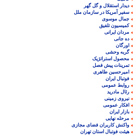
یدار استقلال و گل گهر
فیر آمریکا در سازمان ملل
مال موسوی
میسیون تلفیق
ردان ایرانی
ه جانی
ورگان
ربه وحشی
حصول استراتژیک
مرینات پیش فصل
میرحسین طاهری
وتبال ایران
وابط عمومی
ئال مادرید
یروی زمینی
فکار عمومی
ازار ایران
رحله نهایی
اکنش کاربران فضای مجازی
یئت فوتبال استان تهران