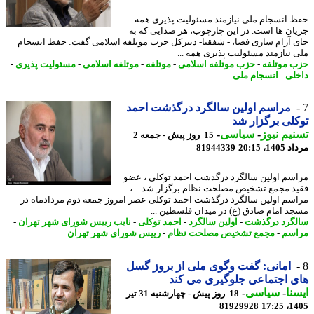
 انسجام ملی نیازمند مسئولیت پذیری همه
ان ها است. در این چارچوب، هر صدایی که به
 آرام سازی فضا، - شفقنا- دبیرکل حزب موتلفه اسلامی گفت: حفظ انسجام
 نیازمند مسئولیت پذیری همه ...
 موتلفه
-
حزب موتلفه اسلامی
-
موتلفه
-
موتلفه اسلامی
-
مسئولیت پذیری
-
لی
-
انسجام ملی
مراسم اولین سالگرد درگذشت احمد
لی برگزار شد
یم نیوز
-
سیاسی
-
15 روز پیش - جمعه 2
1، 20:15
81944339
سم اولین سالگرد درگذشت احمد توکلی ، عضو
د مجمع تشخیص مصلحت نظام برگزار شد. - ،
سم اولین سالگرد درگذشت احمد توکلی عصر امروز جمعه دوم مردادماه در
د امام صادق (ع) در میدان فلسطین ...
گرد درگذشت
-
اولین سالگرد
-
احمد توکلی
-
نایب رییس شورای شهر تهران
-
سم
-
مجمع تشخیص مصلحت نظام
-
رییس شورای شهر تهران
امانی: گفت وگوی ملی از بروز گسل
 اجتماعی جلوگیری می کند
نا
-
سیاسی
-
18 روز پیش - چهارشنبه 31 تیر
81929928
1405