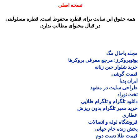
نسخه اصلی
مه حقوق این سایت برای قطره محفوظ است. قطره مسئولیتی
در قبال محتوای مطالب ندارد.
ه باحال مگ
وبروکرز: مرجع معرفی بروکرها
د شلوار جین زنانه
مت گوشی
ان پدیا
احی سایت در مشهد
 نوزاد
لود تلگرام و تلگرام طلایی
د ممبر تلگرام بدون ریزش
اری
شگاه لوله و اتصالات
 زنده جام جهانی
مت طلا دست دوم