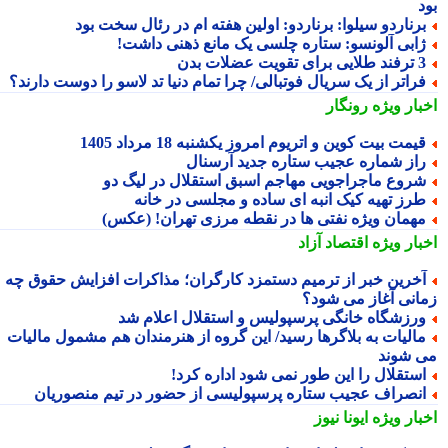
رناردو سیلوا: برناردو: اولین هفته ام در رئال سخت بود
ابی آلونسو: ستاره چلسی یک مانع ذهنی داشت!
لایی برای تقویت عضلات بدن
راتر از یک سریال فوتبالی/ چرا تمام دنیا تد لاسو را دوست دارند؟
بار ویژه
رونگار
یمت بیت کوین و اتریوم امروز یکشنبه 18 مرداد 1405
از شماره عجیب ستاره جدید آرسنال
روع ماجراجویی مهاجم اسبق استقلال در لیگ دو
رز تهیه کیک انبه ای ساده و مجلسی در خانه
همان ویژه نفتی ها در نقطه مرزی تهران! (عکس)
بار ویژه
اقتصاد آزاد
خرین خبر از ترمیم دستمزد کارگران؛ مذاکرات افزایش حقوق چه
انی آغاز می شود؟
رزشگاه خانگی پرسپولیس و استقلال اعلام شد
الیات به بلاگرها رسید/ این گروه از هنرمندان هم مشمول مالیات
 شوند
ستقلال را این طور نمی شود اداره کرد!
نصراف عجیب ستاره پرسپولیسی از حضور در تیم منصوریان
بار ویژه
ایونا نیوز