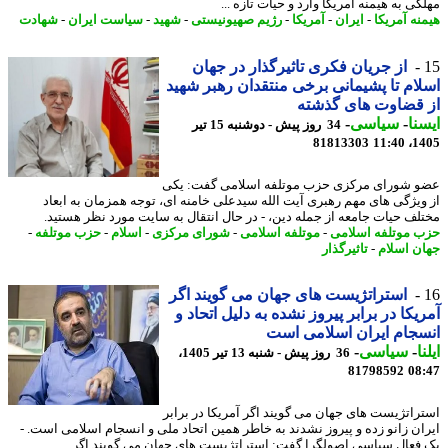
ی به هیمنه آمریکا وارد و حیات تازه ...
نه آمریکا
-
ایران
-
آمریکا
-
رژیم صهیونیستی
-
شهید
-
سیاست ایران
-
شهادت
از جریان فکری تاثیرگذار در جهان
ام تا پشیمانی برخی منتقدان رهبر شهید
قضاوت های گذشته
نا
-
سیاسی
-
34 روز پیش - دوشنبه 15 تیر
81813303
1405
 شورای مرکزی حزب موتلفه اسلامی گفت: یکی
ویژگی های مهم رهبری آیت الله سیدعلی خامنه ای، توجه همزمان به ابعاد
لف حیات جامعه از جمله دین، - در ﺣﺎل اﻧﺘﻘﺎل ﺑﻪ ﺳﺎﯾﺖ ﻣﻮرد ﻧﻈﺮ ﻫﺴﺘﯿﺪ.
 موتلفه اسلامی
-
موتلفه اسلامی
-
شورای مرکزی
-
اسلام
-
حزب موتلفه
-
ن اسلام
-
تاثیرگذار
استراتژیست های جهان می گویند اگر
یکا در برابر پیروز نشده به دلیل اتحاد و
جام ایران اسلامی است
ا
-
سیاسی
-
36 روز پیش - شنبه 13 تیر 1405،
81798592
08
راتژیست های جهان می گویند اگر آمریکا در برابر
ان زانو زده و پیروز نشدند به خاطر همین اتحاد ملی و انسجام اسلامی است. -
فعال سیاسی اصولگرا گفت: استراتژیست های جهان می گویند اگر ...