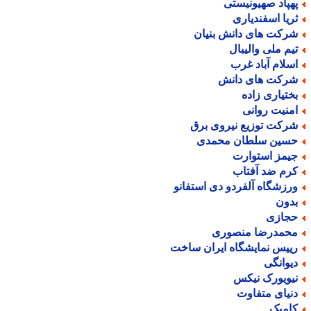
هپاد صهیونیستی
ریا اسفندیاری
رکت های دانش بنیان
یم ملی والیبال
سلام آباد غرب
رکت های دانش
ختیاری زاده
منیت روانی
رکت توزیع نیروی برق
سین سلطان محمدی
یمز استوارت
رم ضد آفتاب
رزشگاه آلفردو دی استفانو
دون
جازی
حمدرضا منصوری
ییس نمایشگاه ایران ساخت
یوانگی
یویورک نیکس
نیای متفاوت
امبک