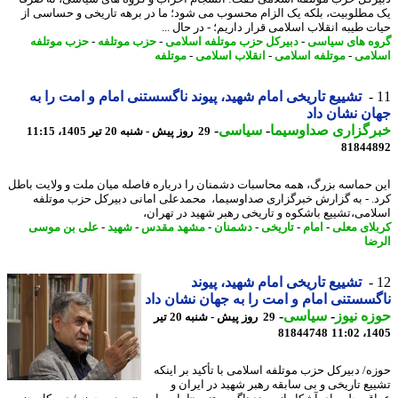
مطلوبیت، بلکه یک الزام محسوب می شود؛ ما در برهه تاریخی و حساسی از
ت طیبه انقلاب اسلامی قرار داریم؛ - در ﺣﺎل ...
ه های سیاسی
-
دبیرکل حزب موتلفه اسلامی
-
حزب موتلفه
-
حزب موتلفه
امی
-
موتلفه اسلامی
-
انقلاب اسلامی
-
موتلفه
تشییع تاریخی امام شهید، پیوند ناگسستنی امام و امت را به
ن نشان داد
رگزاری صداوسیما
-
سیاسی
-
29 روز پیش - شنبه 20 تیر 1405، 11:15
81844
 حماسه بزرگ، همه محاسبات دشمنان را درباره فاصله میان ملت و ولایت باطل
. - به گزارش خبرگزاری صداوسیما، محمدعلی امانی دبیرکل حزب موتلفه
امی،تشییع باشکوه و تاریخی رهبر شهید در تهران،
لای معلی
-
امام
-
تاریخی
-
دشمنان
-
مشهد مقدس
-
شهید
-
علی بن موسی
ضا
تشییع تاریخی امام شهید، پیوند
سستنی امام و امت را به جهان نشان داد
ه نیوز
-
سیاسی
-
29 روز پیش - شنبه 20 تیر
81844748
1405
ه/ دبیرکل حزب موتلفه اسلامی با تأکید بر اینکه
یع تاریخی و بی سابقه رهبر شهید در ایران و