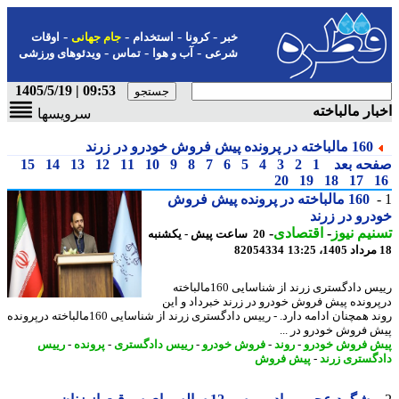
-
-
-
-
خبر
کرونا
استخدام
جام جهانی
اوقات
-
-
-
شرعی
آب و هوا
تماس
ویدئوهای ورزشی
09:53 | 1405/5/19
ار مالباخته
سرویسها
160 مالباخته در پرونده پیش فروش خودرو در زرند
حه بعد
1
2
3
4
5
6
7
8
9
10
11
12
13
14
15
20
19
18
17
160 مالباخته در پرونده پیش فروش
رو در زرند
یم نیوز
-
اقتصادی
-
20 ساعت پیش - یکشنبه
82054334
رییس دادگستری زرند از شناسایی 160مالباخته
رونده پیش فروش خودرو در زرند خبرداد و این
روند همچنان ادامه دارد. - رییس دادگستری زرند از شناسایی 160مالباخته درپرونده
 فروش خودرو در ...
 فروش خودرو
-
روند
-
فروش خودرو
-
رییس دادگستری
-
پرونده
-
رییس
گستری زرند
-
پیش فروش