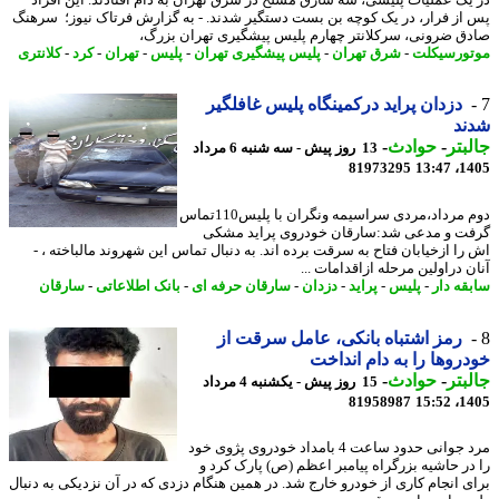
از فرار، در یک کوچه بن بست دستگیر شدند. - به گزارش فرتاک نیوز؛ سرهنگ
ق ضرونی، سرکلانتر چهارم پلیس پیشگیری تهران بزرگ،
ورسیکلت
-
شرق تهران
-
پلیس پیشگیری تهران
-
پلیس
-
تهران
-
کرد
-
کلانتری
دزدان پراید درکمینگاه پلیس غافلگیر
ند
بتر
-
حوادث
-
13 روز پیش - سه شنبه 6 مرداد
81973295
1405
دوم مرداد،مردی سراسیمه ونگران با پلیس110تماس
ت و مدعی شد:سارقان خودروی پراید مشکی
را ازخیابان فتاح به سرقت برده اند. به دنبال تماس این شهروند مالباخته ، -
 دراولین مرحله ازاقدامات ...
قه دار
-
پلیس
-
پراید
-
دزدان
-
سارقان حرفه ای
-
بانک اطلاعاتی
-
سارقان
رمز اشتباه بانکی، عامل سرقت از
روها را به دام انداخت
بتر
-
حوادث
-
15 روز پیش - یکشنبه 4 مرداد
81958987
1405
مرد جوانی حدود ساعت 4 بامداد خودروی پژوی خود
در حاشیه بزرگراه پیامبر اعظم (ص) پارک کرد و
ی انجام کاری از خودرو خارج شد. در همین هنگام دزدی که در آن نزدیکی به دنبال