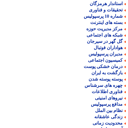
ستاندار هرمزگان
حقیقات و فناوری
اره 10 پرسپولیس
سته های اینترنت
رکز مدیریت حوزه
بکه های اجتماعی
ل گهر در سیرجان
واداران فوتبال
دیران پرسپولیس
میسیون اجتماعی
رمان خشکی پوست
ازگشت به ایران
وسته پوسته شدن
هره های سرشناس
ناوری اطلاعات
یروهای امنیتی
دافع پرسپولیس
ظام بین الملل
ندگی عاشقانه
حدودیت زمانی