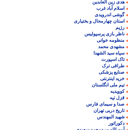
دی زین العابدین
سلام آباد غرب
وشی اندرویدی
ستان چهارمحال و بختیاری
ژیم
اظر بازی پرسپولیس
نظومه خوانی
شهدی محمد
پاه سید الشهدا
اک اسپورت
راقی ترک
نایع پزشکی
رید اینترنتی
یم ملی انگلستان
وویدیه
زل تپه
دا و سیمای فارس
اریخ دربی تهران
هید المهندس
کوراتور
یت الله سیدمحمد سعیدی