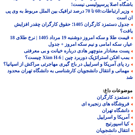
گاه اصلا پرسپولیسی نیست!
وزیر ارتباطات:60 تا 70 درصد ترافیک بین الملل مربوط به وی پی
 است
جدول دستمزد کارگران 1405؛ حقوق کارگران چقدر افزایش
فت؟
قیمت طلا و سکه امروز دوشنبه 19 مرداد 1405 | نرخ طلای 18
ر، سکه امامی و نیم سکه امروز + جدول
ست معنادار منوچهر هادی درباره خیانت و بی معرفتی
ب افکن استراتژیک دوربرد چین | Xian H-6 چیست؟
د پای آمریکا و اسراییل در باج گیری مهاجرتی مراکش از اسپانیا؟
همانی و انتقال دانشجویان کارشناسی به دانشگاه تهران محدود
ضوعات داغ:
ستمزد کارگران
روشگاه های زنجیره ای
انشگاه تهران
مریکا و اسراییل
یا اسپورتیج
نتقال دانشجویان