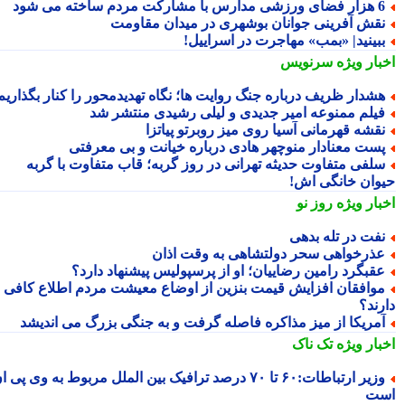
رزشی مدارس با مشارکت مردم ساخته می شود
قش آفرینی جوانان بوشهری در میدان مقاومت
بینید| «بمب» مهاجرت در اسراییل!
بار ویژه
سرنویس
شدار ظریف درباره جنگ روایت ها؛ نگاه تهدیدمحور را کنار بگذاریم
یلم ممنوعه امیر جدیدی و لیلی رشیدی منتشر شد
قشه قهرمانی آسیا روی میز روبرتو پیاتزا
ست معنادار منوچهر هادی درباره خیانت و بی معرفتی
لفی متفاوت حدیثه تهرانی در روز گربه؛ قاب متفاوت با گربه
وان خانگی اش!
بار ویژه
روز نو
فت در تله بدهی
ذرخواهی سحر دولتشاهی به وقت اذان
قبگرد رامین رضاییان؛ او از پرسپولیس پیشنهاد دارد؟
وافقان افزایش قیمت بنزین از اوضاع معیشت مردم اطلاع کافی
رند؟
مریکا از میز مذاکره فاصله گرفت و به جنگی بزرگ می اندیشد
بار ویژه
تک ناک
وزیر ارتباطات:۶۰ تا ۷۰ درصد ترافیک بین الملل مربوط به وی پی ان
ت