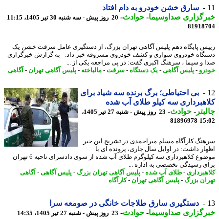
سارق خشن خودرو به دام افتاد
رگزاری صداوسیما
-
حوادث
-
20 روز پیش - سه شنبه 30 تیر 1405، 11:15
81918
س پایگاه دهم پلیس آگاهی تهران بزرگ، از دستگیری عامل سرقت خشن یک
گاه خودروی سواری و کشف خودروی مسروقه خبر داد. - به گزارش خبرگزاری
 و سیما ، سرهنگ اکبری گفت: در پی مراجعه یکی از ...
رو
-
پلیس آگاهی
-
یک دستگاه
-
سرقت
-
مالباخته
-
پلیس آگاهی تهران
-
آگاهی
بی احتیاطی؛ برگ برنده سه شیاد برای
هبرداری سه کیلو طلای آب شده
بتر
-
حوادث
-
23 روز پیش - شنبه 27 تیر 1405،
81896978
15
نگ کارآگاه مسلم میراحمدی در تشریح این خبر
ار داشت: در اوایل سال جاری، پرونده ای با
موضوع کلاهبرداری سه کیلوگرم طلای آب شده از سوی دادسرای ناحیه 6 تهران
ی رسیدگی تخصصی به اداره ...
هبرداری
-
طلای آب شده
-
پلیس آگاهی تهران بزرگ
-
پلیس آگاهی
-
آگاهی
ان بزرگ
-
پلیس آگاهی تهران
-
کارآگاه
دستگیری سارق طلاجات خانگی در صومعه سرا
رگزاری صداوسیما
-
حوادث
-
23 روز پیش - شنبه 27 تیر 1405، 14:35