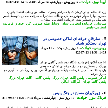
نا نیوز
-
حوادث
-
5 روز پیش - چهارشنبه 14 مرداد 1405، 14:36
82029438
زن 36 ساله ای در کرمان که با همراهی پسر 12 ساله اش و جلب اعتماد بانوان
، آنها را سوار خودرو می کرد و طلاهایشان را به سرقت می برد، توسط پلیس
سایی و دستگیر شد. - فرمانده انتظامی استان ...
سایی
-
فرمانده انتظامی استان
-
وسایل نقلیه عمومی
-
کرد
-
خودرو
-
فرمانده
ظامی
-
پلیس
سارقان حرفه ای اماکن خصوصی در
ان دستگیر شدند
نویس
-
حوادث
-
8 روز پیش - یکشنبه 11 مرداد
82007423
1405
3 صد آنلاین | فرمانده پایگاه دوم پلیس آگاهی تهران
گ از دستگیری دو سارق حرفه ای اماکن خصوصی
بازدید:36 صد آنلاین | فرمانده پایگاه دوم پلیس آگاهی تهران بزرگ از دستگیری دو
ق حرفه ...
کن خصوصی
-
پلیس آگاهی تهران بزرگ
-
پلیس آگاهی
-
آگاهی تهران بزرگ
-
س آگاهی تهران
-
کارآگاه
-
اماکن
زورگیران مسلح در چنگ پلیس
اک نیوز
-
حوادث
-
12 روز پیش - چهارشنبه 7 مرداد 1405، 11:20
81979887
یک عملیات پلیسی، سه سارق مسلح در شرق تهران به دام افتادند. این افراد