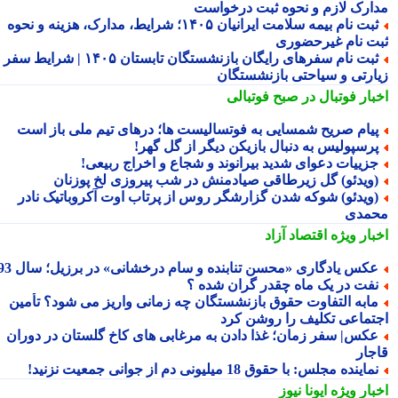
ارک لازم و نحوه ثبت درخواست
ثبت نام بیمه سلامت ایرانیان ۱۴۰۵؛ شرایط، مدارک، هزینه و نحوه
ت نام غیرحضوری
ثبت نام سفرهای رایگان بازنشستگان تابستان ۱۴۰۵ | شرایط سفر
ارتی و سیاحتی بازنشستگان
بار فوتبال در صبح فوتبالی
یام صریح شمسایی به فوتسالیست ها؛ درهای تیم ملی باز است
رسپولیس به دنبال بازیکن دیگر از گل گهر!
زییات دعوای شدید بیرانوند و شجاع و اخراج ربیعی!
ویدئو) گل زیرطاقی صیادمنش در شب پیروزی لخ پوزنان
ویدئو) شوکه شدن گزارشگر روس از پرتاب اوت آکروباتیک نادر
مدی
بار ویژه
اقتصاد آزاد
کس یادگاری «محسن تنابنده و سام درخشانی» در برزیل؛ سال 93
فت در یک ماه چقدر گران شده ؟
ابه التفاوت حقوق بازنشستگان چه زمانی واریز می شود؟ تأمین
تماعی تکلیف را روشن کرد
کس| سفر زمان؛ غذا دادن به مرغابی های کاخ گلستان در دوران
جار
ماینده مجلس: با حقوق 18 میلیونی دم از جوانی جمعیت نزنید!
بار ویژه
ایونا نیوز