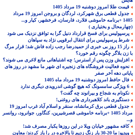
یش
مت طلا امروز دوشنبه 19 مرداد 1405
جدول قطعی برق شهرکرد، لردگان و بروجن امروز 19 مرداد
1405 +برنامه خاموشی فلارد، فارسان، فرخشهر، کیار و...
ارمحال و بختیاری )
رسپولیس برای فسخ قرارداد دنیل گرا به توافق نزدیک می شود
رط پرسپولیس برای انتقال ابرقویی نژاد به سپاهان
راز 15 روز بی خبری از حمیدرضا رجب زاده فاش شد؛ قرار مرگ
زن بلاگر چگونه رقم خورد؟
فزایش وزن پس از استرس؛ چه اشتباهاتی مانع لاغری می شوند؟
حوه فعالیت فروشگاه های زنجیره ای شهر ما مشهد در روز های
انی دهه آخر صفر
ل حافظ امروز دوشنبه 19 مرداد ماه 1405
درویدی دیگری ندارد
کونام به شجاع و بیرانوند چه گفت؟
ستگیری باند کلاهبرداری های روغنی!
جدول قطعی برق کرمانشاه، سنقر و اسلام آباد غرب امروز 19
مرداد 1405 +برنامه خاموشی قصرشیرین، کنگاور، جوانرود، روانسر
افه مشهور خیابان ویلا در این روزها یکبار مصرف شد!
ویدیو| ما 20-30 بار زنگ زدیم تا بالاخره در را باز کردند/ معاون