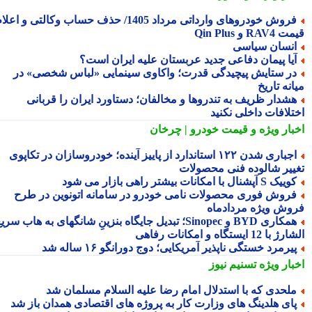
فروش خودروهای وارداتی مرداد 1405/ حذف حساب وکالتی و اعلام
RA و Qin Plus
نسان سیاسی
یا پیمان دفاعی جدید عربستان علیه ایران است؟
ر ستایش پیچیدگی قدرت؛ واکاوی سینمایی «لباس شخصی» در
نه تاریخ
شدار ظریف به تندروها و مخالفان؛ دستاورد ایران را قربانی
تلافات داخلی نکنید
بار ویژه
و قیمت خودرو | چرخان
اجباری شدن ۱۲۲ استاندارد از پاییز آینده؛ خودروسازان در تکاپوی
ییر شالوده فنی محصولات
یک S آپشنال با امکانات بیشتر راهی بازار می شود
روش فوری محصولات نامی خودرو در سامانه اتونوین در طرح
وش ویژه مردادماه
همکاری BYD و Sinopec؛ تبدیل جایگاه بنزینِ شانگهای به هاب سریع
ا 12 ایستگاه و امکانات رفاهی
یرمرد خستگی ناپذیر آمریکایی؛ دوج دورانگو ۱۶ ساله شد
بار ویژه
تسنیم نیوز
لحدی که با استدلال امام رضا علیه السلام مسلمان شد
ای هلدینگ های وزارت کار به پروژه های اقتصادی همدان باز شد