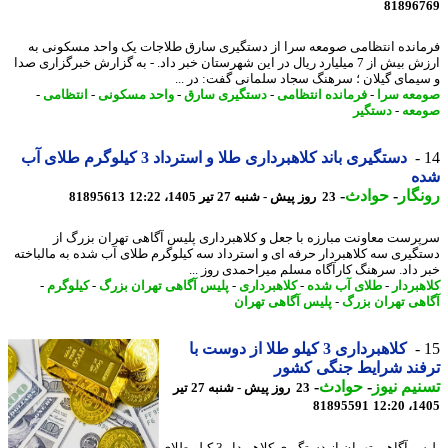
81896
انده انتظامی صومعه سرا از دستگیری سارق طلاجات یک واحد مسکونی به
ارزش بیش از 7 میلیارد ریال در این شهرستان خبر داد. - به گزارش خبرگزاری صدا
یمای گیلان ؛ سرهنگ سجاد سلمانی گفت: در ...
عه سرا
-
فرمانده انتظامی
-
دستگیری سارق
-
واحد مسکونی
-
انتظامی
-
عه
-
دستگیر
دستگیری باند کلاهبرداری طلا و استرداد 3 کیلوگرم طلای آب
ه
گار
-
حوادث
-
23 روز پیش - شنبه 27 تیر 1405، 12:22
81895613
رست معاونت مبارزه با جعل و کلاهبرداری پلیس آگاهی تهران بزرگ از
گیری سه کلاهبردار حرفه ای و استرداد سه کیلوگرم طلای آب شده به مالباخته
 داد. سرهنگ کارآگاه مسلم میراحمدی روز ...
هبردار
-
طلای آب شده
-
کلاهبرداری
-
پلیس آگاهی تهران بزرگ
-
کیلوگرم
-
هی تهران بزرگ
-
پلیس آگاهی تهران
کلاهبرداری 3 کیلو طلا از دوست با
ند شرایط جنگی کشور
یم نیوز
-
حوادث
-
23 روز پیش - شنبه 27 تیر
81895591
1405
پلیس آگاهی تهران از دستگیری کلاهبردار 3 کیلو طلای