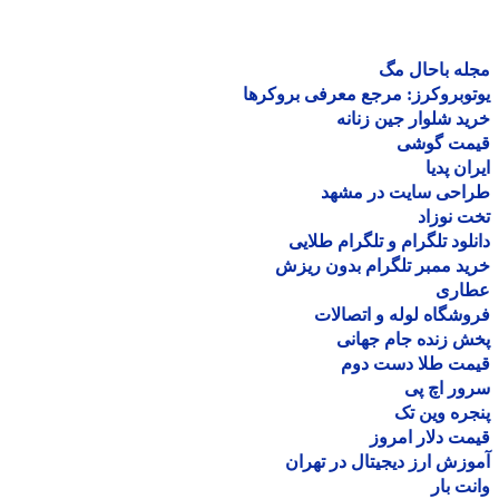
ه باحال مگ
وبروکرز: مرجع معرفی بروکرها
د شلوار جین زنانه
مت گوشی
ان پدیا
احی سایت در مشهد
 نوزاد
لود تلگرام و تلگرام طلایی
د ممبر تلگرام بدون ریزش
اری
شگاه لوله و اتصالات
 زنده جام جهانی
مت طلا دست دوم
ر اچ پی
ره وین تک
ت دلار امروز
زش ارز دیجیتال در تهران
ت بار