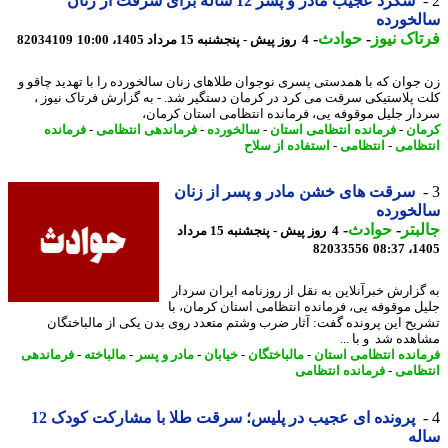
شگرد عجیب مادر و پسر 12 ساله برای سرقت از زنان
لخورده
اک نیوز
-
حوادث
-
4 روز پیش - پنجشنبه 15 مرداد 1405، 10:00
82034109
جوان که با همدستی پسری نوجوان طلاهای زنان سالخورده را با تهدید چاقو و
 پلاستیکی سرقت می کرد در کرمان دستگیر شد. - به گزارش فرتاک نیوز ،
ار جلیل موقوفه یی، فرمانده انتظامی استان کرمان،
ان
-
فرمانده انتظامی استان
-
سالخورده
-
فرماندهی انتظامی
-
فرمانده
ظامی
-
انتظامی
-
استفاده از سلاح
سرقت های خشن مادر و پسر از زنان
لخورده
بتر
-
حوادث
-
4 روز پیش - پنجشنبه 15 مرداد
82033556
1405
گزارش خبرآنلاین به نقل از روزنامه ایران سردار
ل موقوفه یی، فرمانده انتظامی استان کرمان، با
یح این پرونده گفت: آثار ضرب وشتم متعدد روی بدن یکی از مالباختگان
هده شد و با ...
انده انتظامی استان
-
مالباختگان
-
خیابان
-
مادر و پسر
-
مالباخته
-
فرماندهی
ظامی
-
فرمانده انتظامی
پرونده ای عجیب در پلیس؛ سرقت طلا با مشارکت کودک 12
له