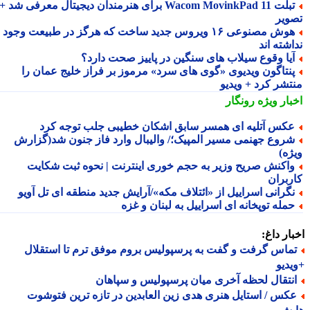
تبلت Wacom MovinkPad 11 برای هنرمندان دیجیتال معرفی شد +
ویر
هوش مصنوعی ۱۶ ویروس جدید ساخت که هرگز در طبیعت وجود
شته اند
یا وقوع سیلاب های سنگین در پاییز صحت دارد؟
نتاگون ویدیوی «گوی های سرد» مرموز بر فراز خلیج عمان را
تشر کرد + ویدیو
بار ویژه
رونگار
کس آتلیه ای همسر سابق اشکان خطیبی جلب توجه کرد
روع جهنمی مسیر المپیک؛/ والیبال وارد فاز جنون شد(گزارش
ژه)
اکنش صریح وزیر به حجم خوری اینترنت | نحوه ثبت شکایت
ربران
گرانی اسراییل از «ائتلاف مکه»/آرایش جدید منطقه ای تل آویو
مله توپخانه ای اسراییل به لبنان و غزه
ار داغ:
ماس گرفت و گفت به پرسپولیس بروم موفق ترم تا استقلال
دیو
نتقال لحظه آخری میان پرسپولیس و سپاهان
کس / استایل هنری هدی زین العابدین در تازه ترین فتوشوت