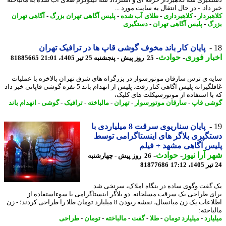
گیری سه کلاهبردار حرفه ای و استرداد سه کیلوگرم طلای آب شده به مالباخته
داد. - در ﺣﺎل اﻧﺘﻘﺎل ﺑﻪ ﺳﺎﯾﺖ ﻣﻮرد ...
هبردار
-
کلاهبرداری
-
طلای آب شده
-
پلیس آگاهی تهران بزرگ
-
آگاهی تهران
گ
-
پلیس آگاهی تهران
-
دستگیری
پایان کار باند مخوف گوشی قاپ ها در ترافیک تهران
ار فوری
-
حوادث
-
25 روز پیش - پنجشنبه 25 تیر 1405، 21:01
81885665
ه ی ترس سارقان موتورسوار در بزرگراه های شرق تهران بالاخره با عملیات
غافلگیرانه پلیس آگاهی کنار رفت. پلیس از انهدام باند 5 نفره گوشی قاپانی خبر داد
با استفاده از موتورسیکلت های کلیک،
ی قاپ
-
سارقان موتورسوار
-
تهران
-
مالباخته
-
ترافیک
-
گوشی
-
انهدام باند
پایان سناریوی سرقت 8 میلیاردی با
گیری بلاگر های اینستاگرامی توسط
س آگاهی مشهد + فیلم
 آرا نیوز
-
حوادث
-
26 روز پیش - چهارشنبه
81877686
گفت وگوی ساده در بنگاه املاک، سرنخی شد
ی طراحی یک سرقت مسلحانه. دو بلاگر اینستاگرامی با سوءاستفاده از
اطلاعات یک زن میانسال، نقشه ربودن 8 میلیارد تومان طلا را طراحی کردند؛ - زن
اخته:
ارد
-
میلیارد تومان
-
طلا
-
گفت
-
مالباخته
-
تومان
-
طراحی