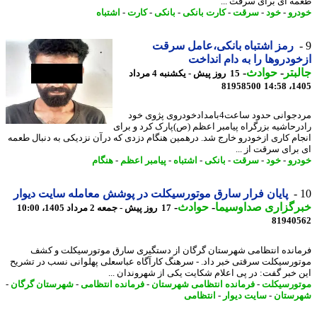
ه ای برای سرقت ...
رو
-
خود
-
سرقت
-
کارت بانکی
-
بانکی
-
کارت
-
اشتباه
رمز اشتباه بانکی،عامل سرقت
ودروها را به دام انداخت
بتر
-
حوادث
-
15 روز پیش - یکشنبه 4 مرداد
81958500
1405
مردجوانی حدود ساعت4بامدادخودروی پژوی خود
رحاشیه بزرگراه پیامبر اعظم (ص)پارک کرد و برای
ام کاری ازخودرو خارج شد. درهمین هنگام دزدی که درآن نزدیکی به دنبال طعمه
برای سرقت از ...
رو
-
خود
-
سرقت
-
بانکی
-
اشتباه
-
پیامبر اعظم
-
هنگام
پایان فرار سارق موتورسیکلت در پوشش معامله سایت دیوار
رگزاری صداوسیما
-
حوادث
-
17 روز پیش - جمعه 2 مرداد 1405، 10:00
81940
انده انتظامی شهرستان گرگان از دستگیری سارق موتورسیکلت و کشف
ورسیکلت سرقتی خبر داد. - سرهنگ کارآگاه عباسعلی پهلوانی نسب در تشریح
 خبر گفت: در پی اعلام شکایت یکی از شهروندان ...
ورسیکلت
-
فرمانده انتظامی شهرستان
-
فرمانده انتظامی
-
شهرستان گرگان
-
ستان
-
سایت دیوار
-
انتظامی