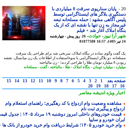
پایان سناریوی سرقت 8 میلیاردی با
گیری بلاگر های اینستاگرامی توسط
س آگاهی مشهد | حمله مسلحانه تبعه
مجاز به زن تنها با نقشه ای که از یک
اه املاک آغاز شد + فیلم
 آرا نیوز
-
حوادث
-
26 روز پیش - چهارشنبه
81877588
گفت وگوی ساده در بنگاه املاک، سرنخی شد برای طراحی یک سرقت
حانه. دو بلاگر اینستاگرامی با سوءاستفاده از اطلاعات یک زن میانسال، نقشه
 را طراحی کردند؛ - زن مالباخته:
ارد
-
میلیارد تومان
-
بنگاه املاک
-
طلا
-
مالباخته
-
گفت
-
مسلحانه
حه بعد
1
2
3
4
5
6
7
8
9
10
11
12
13
14
15
20
19
18
17
بار ویژه
اندیشه معاصر
شاهده وضعیت وام ازدواج با کد رهگیری؛ راهنمای استعلام وام
دواج و پیگیری ثبت نام
قیمت خودروهای داخلی امروز دوشنبه ۱۹ مرداد ۱۴۰۵ | جدول قیمت
ران خودرو و سایپا
وام خرید خودرو ۱۴۰۵؛ شرایط دریافت وام خرید خودرو از بانک ها +