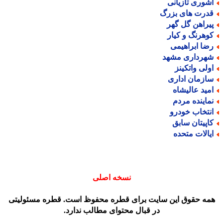
شوری تازیانی
درت های بزرگ
یراهن گل گهر
وهرنگ و کیار
ضا ابراهیمی
هرداری مشهد
ولی واتکینز
ازمان اداری
مید عالیشاه
ماینده مردم
نتخاب خودرو
اپیتان سابق
یالات متحده
نسخه اصلی
مه حقوق این سایت برای قطره محفوظ است. قطره مسئولیتی
در قبال محتوای مطالب ندارد.