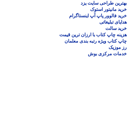
رین طراحی سایت یزد
د مانیتور استوک
د فالوور پاپ آپ اینستاگرام
یای تبلیغاتی
ید سالت
نه چاپ کتاب با ارزان ترین قیمت
 کتاب ویژه رتبه بندی معلمان
موزیک
مات مرکزی بوش