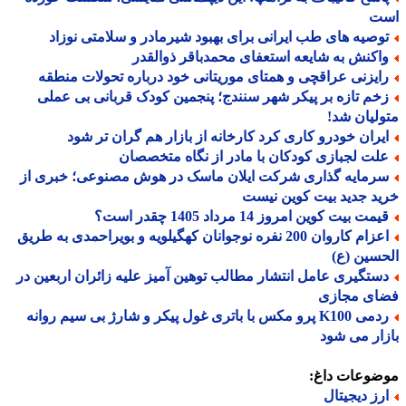
ت
وصیه های طب ایرانی برای بهبود شیرمادر و سلامتی نوزاد
اکنش به شایعه استعفای محمدباقر ذوالقدر
ایزنی عراقچی و همتای موریتانی خود درباره تحولات منطقه
خم تازه بر پیکر شهر سنندج؛ پنجمین کودک قربانی بی عملی
لیان شد!
یران خودرو کاری کرد کارخانه از بازار هم گران تر شود
لت لجبازی کودکان با مادر از نگاه متخصصان
رمایه گذاری شرکت ایلان ماسک در هوش مصنوعی؛ خبری از
د جدید بیت کوین نیست
مت بیت کوین امروز 14 مرداد 1405 چقدر است؟
اعزام کاروان 200 نفره نوجوانان کهگیلویه و بویراحمدی به طریق
سین (ع)
ستگیری عامل انتشار مطالب توهین آمیز علیه زائران اربعین در
ای مجازی
ردمی K100 پرو مکس با باتری غول پیکر و شارژ بی سیم روانه
ار می شود
ضوعات داغ:
رز دیجیتال