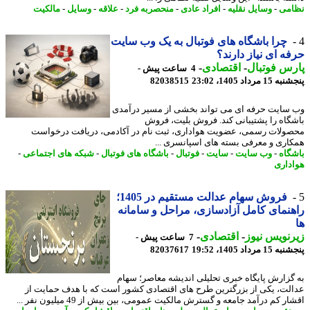
می
-
وسایل نقلیه
-
افراد عادی
-
منحصربه فرد
-
علاقه
-
وسایل
-
مالکیت
چرا باشگاه های فوتبال به یک وب سایت
ه ای نیاز دارند؟
س فوتبال
-
اقتصادی
-
4 ساعت پیش -
 مرداد 1405، 23:02
82038515
سایت حرفه ای می تواند بخشی از مسیر درآمدی
گاه را پشتیبانی کند. فروش بلیت، فروش
ولات رسمی، عضویت هواداری، ثبت نام در آکادمی، دریافت درخواست
اری و معرفی بسته های اسپانسری ...
گاه
-
وب سایت
-
سایت
-
فوتبال
-
باشگاه های فوتبال
-
شبکه های اجتماعی
-
داری
فروش سهام عدالت مستقیم در 1405؛
نمای کامل آزادسازی، مراحل و سامانه
نویس نیوز
-
اقتصادی
-
7 ساعت پیش -
 مرداد 1405، 19:52
82037617
گزارش پایگاه خبری تحلیلی اندیشه معاصر؛ سهام
لت، یکی از بزرگترین طرح های اقتصادی کشور است که با هدف حمایت از
ر کم درآمد جامعه و گسترش مالکیت عمومی، بین بیش از 49 میلیون نفر ...