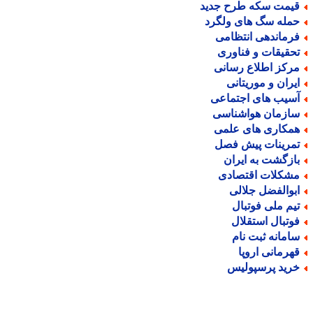
یمت سکه طرح جدید
مله سگ های ولگرد
رماندهی انتظامی
حقیقات و فناوری
رکز اطلاع رسانی
یران و موریتانی
سیب های اجتماعی
ازمان هواشناسی
مکاری های علمی
مرینات پیش فصل
ازگشت به ایران
شکلات اقتصادی
بوالفضل جلالی
یم ملی فوتبال
وتبال استقلال
امانه ثبت نام
هرمانی اروپا
رید پرسپولیس