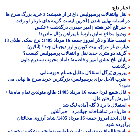
ار داغ:
نقل وانتقالات پرسپولیس داغ تر از همیشه؛ 3 خرید بزرگ سرخ ها
آستانه نهایی شدن | آخرین لیست گزینه های تارتار لو رفت
بر تلخ آخر هفته | امیر حیدری درگذشت +عکس
یدیو| مدافع سابق بارسا با پیراهن رئال مادرید!
قیمت طلا و دلار امروز جمعه 16 مرداد 1405؛ نرخ سکه، طلای 18
ر، دینار عراق، بیت کوین و ارز دیجیتال چند؟ (آنلاین)
زینه دو متری جدید نقل و انتقالات پرسپولیس کیست؟
ایان تلخ عشق امیر و فاطمه؛ داماد محبوب سندرم داون
گذشت
یروزی پُرگل استقلال مقابل همنام خوزستانی
رب الاجل برای پرسپولیس/ بزرگترین خرید سرخ ها نهایی می
د؟
فال شمع فردا جمعه 16 مرداد 1405؛ طالع متولدین تمام ماه ها +
وزش گرفتن فال
تقلال با برد 3 گله آماده لیگ شد
ناریا» در تماشاخانه جوانمرد – خبرآنلاین
فال ابجد امروز جمعه 16 مرداد 1405/ شاید آرزوی محالتان
ورده شود
اسخ قالیباف به ترامپ: این دیپلماسی نمایشی، شکست خورده