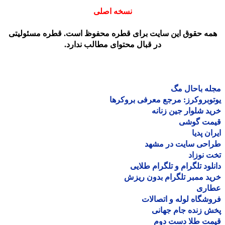
نسخه اصلی
مه حقوق این سایت برای قطره محفوظ است. قطره مسئولیتی
در قبال محتوای مطالب ندارد.
ه باحال مگ
وبروکرز: مرجع معرفی بروکرها
د شلوار جین زنانه
مت گوشی
ان پدیا
احی سایت در مشهد
 نوزاد
لود تلگرام و تلگرام طلایی
د ممبر تلگرام بدون ریزش
اری
شگاه لوله و اتصالات
 زنده جام جهانی
مت طلا دست دوم