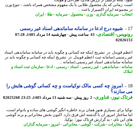
. زمانی که یک محصول طلایی با یک مفهوم مشخص همراه باشد، - تنوع وزن
مجموعه ایران اکسیراز باعث ...
خاب
-
سرمایه گذاری
-
وزن
-
محصول
-
سرمایه
-
طلا
-
ایران
شیوه درج ادعا در سامانه ساماندهی اسناد غیر رسمی
نویس
-
اقتصادی
-
43 ساعت پیش - چهارشنبه 14 مرداد 1405، 07:28
82026
م قویدل در تشریح اینکه چه کسانی و چگونه باید در سامانه ساماندهی اسناد
 رسمی (سامانه ثبت اعظم قویدل در تشریح اینکه چه کسانی و چگونه باید در
انه ساماندهی اسناد غیر رسمی (سامانه ...
انه
-
ساماندهی
-
غیر رسمی
-
اسناد
-
رسمی
-
ادعا
-
سازمان ثبت اسناد و
اک
امروز چه کسی مالک نوکیاست و چه کسانی گوشی هایش را
 سازند؟
اک نیوز
-
فناوری
-
2 روز پیش - سه شنبه 13 مرداد 1405، 23:25
82025268
یا برای بسیاری هنوز همان برند خاطره انگیز گوشی های ساده و بادوام است،
 ساختار امروز آن با گذشته اش فرق دارد. اکنون بخش مخابراتی و برند گوشی
 این نام، - به گزارش فرتاک نیوز؛ نوکیا،
ا
-
مخابرات
-
شرکت
-
گوشی
-
مخابراتی
-
امروز
-
سرمایه گذاران