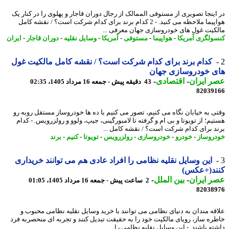
اینجا تصویری از مستوفی الممالک از رجال دوران قاجار و پهلوی را در کنار یک
هواپیما ملاحظه می کنید. - 2 کدام برند برای کدام شرکت است؟ / نقشه کامل
کیت غول های خودروسازی جهان معرفی ...
ولگری آمریکا
-
هواپیما
-
مستوفی
-
آمریکا
-
وسایل نقلیه
-
دوران قاجار
-
ایران
کدام برند برای کدام شرکت است؟ / نقشه کامل مالکیت غول
ی خودروسازی جهان
 ایران
-
اقتصادی
-
43 دقیقه پیش - جمعه 16 مرداد 1405، 02:35
82039
ی به خیابان نگاه می کنیم، تصور می کنیم با ده ها خودروساز مستقل روبه رو
یم؛ از تویوتا و بی ام و گرفته تا لامبورگینی، جیپ، ولوو و رولزرویس. - کدام
د برای کدام شرکت است؟ / نقشه کامل ...
روساز
-
خودرو
-
خودروسازی
-
رولزرویس
-
تویوتا
-
کنیم
-
برند
این وسایل نقلیه نظامی را افراد عادی هم می توانند خریداری
ند(+عکس)
 ایران
-
بین الملل
-
2 ساعت پیش - جمعه 16 مرداد 1405، 01:05
82038
قه مندان به دنیای نظامی می توانند با خرید وسایل نقلیه نظامی محبوب و
ره ساز، رویای مالکیت خود را به حقیقت تبدیل کنند و تجربه ای منحصربه فرد
ه باشند. - این وسایل نقلیه نظامی را ...