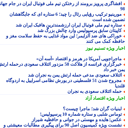
فشاگری پرویز برومند از رختکن تیم ملی فوتبال ایران در جام جهانی
مورینیو ترکیب رؤیایی رئال را چید؛ 6 ستاره ای که جایگاهشان
مین شده است
تاره تیم ملی فوتبال ایران ارزشمندترین هافبک ایران شد
اپیتان سابق پرسپولیس وارد چالش بزرگ شد
وراکی های ضد آلزایمر؛ این مواد غذایی به حفظ سلامت مغز و
فظه کمک می کنند
بار ویژه
تسنیم نیوز
اجراجویی آمریکا در هرمز و اقتصاد «آسه آن»
خبرگزاری فرانسه از هلاکت 58 مزدور ائتلاف سعودی درحمله ارتش
ن خبر داد
ئتلاف سعودی مدعی حمله ارتش یمن به نجران شد
مجروح شدن 51 فلسطینی در یورش نظامی اسراییل به اردوگاه
دیا
مله ائتلاف سعودی به نجران
بار ویژه
اقتصاد آزاد
بنیات گران شد؛ ماجرا چیست؟
وماس شلبی و ستاره شماره 10 پرسپولیس!
کس| هایده و مهستی در جوانی و حافظیه شیراز
نشست ویژه کمیسیون اصل 90 برای پیگیری مطالبات معیشتی و