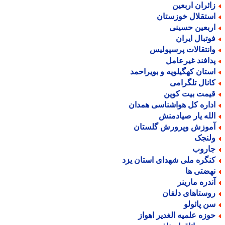
ائران اربعین
ستقلال خوزستان
ربعین حسینی
وتبال ایران
انتقالات پرسپولیس
دافند غیرعامل
ستان کهگیلویه و بویراحمد
انال تلگرامی
یمت بیت کوین
داره کل هواشناسی همدان
لله یار صیادمنش
موزش وپرورش گلستان
لنجک
اروب
نگره ملی شهدای استان یزد
هضتی ها
ندره مارینر
وستاهای دلفان
ن پائولو
وزه علمیه الغدیر اهواز