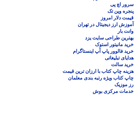
ر اچ پی
ره وین تک
ت دلار امروز
زش ارز دیجیتال در تهران
ت بار
رین طراحی سایت یزد
د مانیتور استوک
د فالوور پاپ آپ اینستاگرام
یای تبلیغاتی
ید سالت
نه چاپ کتاب با ارزان ترین قیمت
 کتاب ویژه رتبه بندی معلمان
موزیک
مات مرکزی بوش