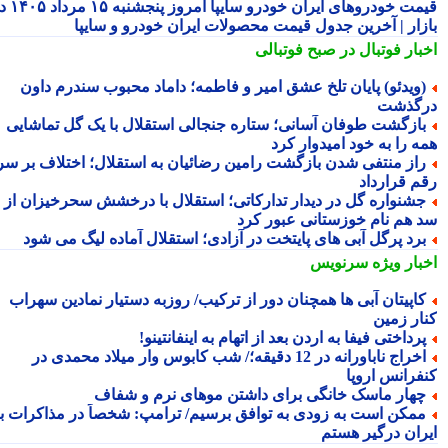
قیمت خودروهای ایران خودرو سایپا امروز پنجشنبه ۱۵ مرداد ۱۴۰۵ در
زار | آخرین جدول قیمت محصولات ایران خودرو و سایپا
بار فوتبال در صبح فوتبالی
ویدئو) پایان تلخ عشق امیر و فاطمه؛ داماد محبوب سندرم داون
گذشت
ازگشت طوفان آسانی؛ ستاره جنجالی استقلال با یک گل تماشایی
ه را به خود امیدوار کرد
از منتفی شدن بازگشت رامین رضائیان به استقلال؛ اختلاف بر سر
م قرارداد
شنواره گل در دیدار تدارکاتی؛ استقلال با درخشش سحرخیزان از
 هم نام خوزستانی عبور کرد
رد پرگل آبی های پایتخت در آزادی؛ استقلال آماده لیگ می شود
بار ویژه
سرنویس
اپیتان آبی ها همچنان دور از ترکیب/ روزبه دستیار نمادین سهراب
ار زمین
رداختی فیفا به اردن بعد از اتهام به اینفانتینو!
اخراج ناباورانه در 12 دقیقه؛/ شب کابوس وار میلاد محمدی در
فرانس اروپا
هار ماسک خانگی برای داشتن موهای نرم و شفاف
مکن است به زودی به توافق برسیم/ ترامپ: شخصاً در مذاکرات با
ران درگیر هستم