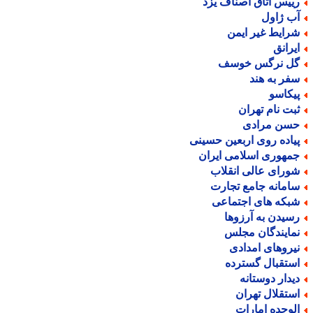
ییس اتاق اصناف یزد
ب ژاول
رایط غیر ایمن
یرانق
ل نرگس خوسف
فر به هند
یکاسو
بت نام تهران
سن مرادی
یاده روی اربعین حسینی
مهوری اسلامی ایران
ورای عالی انقلاب
امانه جامع تجارت
بکه های اجتماعی
سیدن به آرزوها
مایندگان مجلس
یروهای امدادی
ستقبال گسترده
یدار دوستانه
ستقلال تهران
لوحده امارات