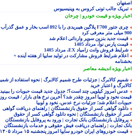
فهان
بریک جالب تونی کروس به وینیسیوس
بار ویژه
و قیمت خودرو | چرخان
چری جتور F700 پلاگین هیبریدی را با 892 اسب بخار و عمق گذرآب
 معرفی کرد
یمت جدید بنزین سوپر وارداتی اعلام شد
یمت پارس نوآ، مرداد 1405
رایط فروش وانت زامیاد EX، مرداد 1405
علام شرایط فروش مشارکت در تولید سایپا از هفته آینده +
شنامه
بار ویژه
اندیشه معاصر
میم کالابرگ | جزئیات طرح شمیم کالابرگ | نحوه استفاده از شمیم
لابرگ و اعتبار خرید
دس امروز کیلویی چند است؟؛ جدول جدید قیمت حبوبات را ببینید /
مت نخود و لوبیا امروز چقدر شد؟ آخرین نرخ های بازار / قیمت روز
وبات اعلام شد؛ جزئیات نرخ عدس، نخود و لوبیا
انلود گواهی کسر از حقوق بازنشستگان | راهنمای دریافت گواهی
ر از حقوق بازنشستگان | نحوه دانلود گواهی کسر از حقوق
روفایل بازنشستگان بانک تجارت | ورود به پروفایل بازنشستگان
نک تجارت | راهنمای دریافت فیش حقوقی و خدمات بازنشستگان
قیمت خودروهای ایران خودرو سایپا امروز پنجشنبه ۱۵ مرداد ۱۴۰۵ |