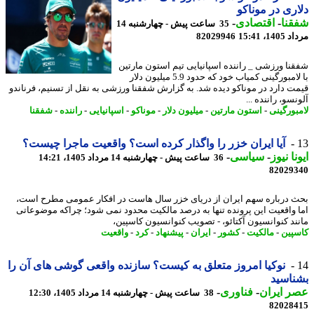
ری در موناکو
نا
-
اقتصادی
-
35 ساعت پیش - چهارشنبه 14
1، 15:41
82029946
نا ورزشی _ راننده اسپانیایی تیم استون مارتین
با لامبورگینی کمیاب خود که حدود 5.9 میلیون دلار
ت دارد در موناکو دیده شد. به گزارش شفقنا ورزشی به نقل از تسنیم، فرناندو
سو، راننده ...
بورگینی
-
استون مارتین
-
میلیون دلار
-
موناکو
-
اسپانیایی
-
راننده
-
شفقنا
آیا ایران خزر را واگذار کرده است؟ واقعیت ماجرا چیست؟
نا نیوز
-
سیاسی
-
36 ساعت پیش - چهارشنبه 14 مرداد 1405، 14:21
82029
 درباره سهم ایران از دریای خزر سال هاست در افکار عمومی مطرح است،
 واقعیت این پرونده تنها به درصد مالکیت محدود نمی شود؛ چراکه موضوعاتی
ند کنوانسیون آکتائو، - تصویب کنوانسیون کاسپین،
پین
-
مالکیت
-
کشور
-
ایران
-
پیشنهاد
-
کرد
-
واقعیت
نوکیا امروز متعلق به کیست؟ سازنده واقعی گوشی های آن را
اسید
 ایران
-
فناوری
-
38 ساعت پیش - چهارشنبه 14 مرداد 1405، 12:30
82028