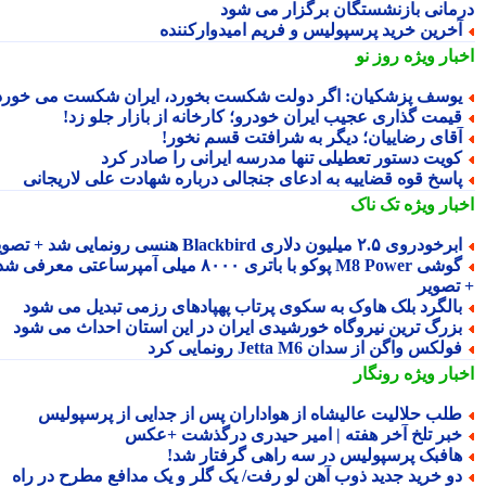
مانی بازنشستگان برگزار می شود
خرین خرید پرسپولیس و فریم امیدوارکننده
بار ویژه
روز نو
وسف پزشکیان: اگر دولت شکست بخورد، ایران شکست می خورد
یمت گذاری عجیب ایران خودرو؛ کارخانه از بازار جلو زد!
قای رضاییان؛ دیگر به شرافتت قسم نخور!
ویت دستور تعطیلی تنها مدرسه ایرانی را صادر کرد
اسخ قوه قضاییه به ادعای جنجالی درباره شهادت علی لاریجانی
بار ویژه
تک ناک
رخودروی ۲.۵ میلیون دلاری Blackbird هنسی رونمایی شد + تصویر
گوشی M8 Power پوکو با باتری ۸۰۰۰ میلی آمپرساعتی معرفی شد
تصویر
الگرد بلک هاوک به سکوی پرتاب پهپادهای رزمی تبدیل می شود
زرگ ترین نیروگاه خورشیدی ایران در این استان احداث می شود
ولکس واگن از سدان Jetta M6 رونمایی کرد
بار ویژه
رونگار
لب حلالیت عالیشاه از هواداران پس از جدایی از پرسپولیس
بر تلخ آخر هفته | امیر حیدری درگذشت +عکس
افبک پرسپولیس در سه راهی گرفتار شد!
و خرید جدید ذوب آهن لو رفت/ یک گلر و یک مدافع مطرح در راه