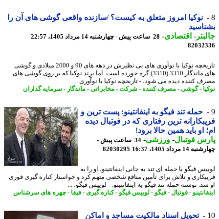
نوکیا امروز متعلق به کیست؟ /سازنده واقعی گوشی های آن را
اسید
بتر
-
اقتصادی
-
28 ساعت پیش - چهارشنبه 14 مرداد 1405، 22:57
82032
تاریخچه نوکیا با نوآوری های بی نظیرش در دهه های 90 و 2000 میلادی و گوشی
های ماندگار 3310 (3310) گره خورده است. اما برند نوکیا که بر روی گوشی های
ف کننده دیده می شود، - تاریخچه نوکیا با نوآوری ...
ا
-
گوشی
-
مصرف کننده
-
شرکت
-
مخابراتی
-
ماندگار
-
سرمایه گذاران
حمله تند فیگو به اینفانتینو: پست ترین و
بکارانه ترین رفتاری که در فوتبال دیده
 او باید همین حالا برود!
س فوتبال
-
ورزشی
-
34 ساعت پیش -
14 مرداد 1405، 16:37
82030295
س فیگو با حمله ای تند به جانی اینفانتینو، او را به
بکاری و تلاش برای تأمین منافع شخصی متهم کرد و خواستار کناره گیری فوری
د. نوشته حمله تند فیگو به اینفانتینو: - لوییس فیگو، ...
انتینو
-
فوتبال
-
فیگو
-
لوییس فیگو
-
کناره گیری
-
فیفا
-
چهره های سرشناس
تحویل اسناد مالکیت مساجد و اماکن