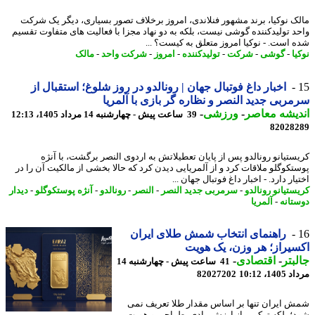
ک نوکیا، برند مشهور فنلاندی، امروز برخلاف تصور بسیاری، دیگر یک شرکت
د تولیدکننده گوشی نیست، بلکه به دو نهاد مجزا با فعالیت های متفاوت تقسیم
 است. - نوکیا امروز متعلق به کیست؟ ...
ا
-
گوشی
-
شرکت
-
تولیدکننده
-
امروز
-
شرکت واحد
-
مالک
اخبار داغ فوتبال جهان | رونالدو در روز شلوغ؛ استقبال از
ربی جدید النصر و نظاره گر بازی با آلمریا
یشه معاصر
-
ورزشی
-
39 ساعت پیش - چهارشنبه 14 مرداد 1405، 12:13
82028
ستیانو رونالدو پس از پایان تعطیلاتش به اردوی النصر برگشت، با آنژه
تکوگلو ملاقات کرد و از آلمریایی دیدن کرد که حالا بخشی از مالکیت آن را در
ار دارد. - اخبار داغ فوتبال جهان ...
ستیانو رونالدو
-
سرمربی جدید النصر
-
النصر
-
رونالدو
-
آنژه پوستکوگلو
-
دیدار
تانه
-
آلمریا
راهنمای انتخاب شمش طلای ایران
یراز؛ هر وزن، یک هویت
بتر
-
اقتصادی
-
41 ساعت پیش - چهارشنبه 14
1، 10:12
82027202
 ایران تنها بر اساس مقدار طلا تعریف نمی
؛ بلکه ترکیبی از ارزش مادی، طراحی و هویت