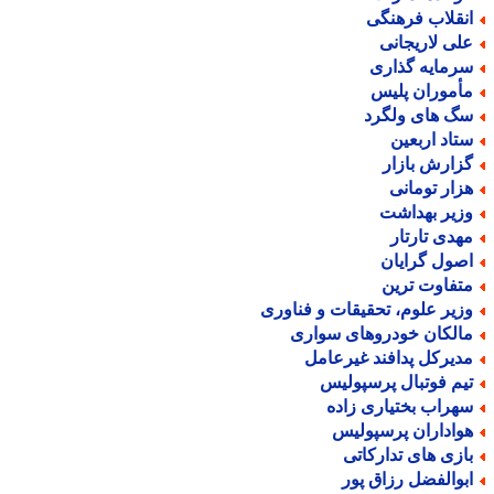
نقلاب فرهنگی
لی لاریجانی
رمایه گذاری
أموران پلیس
گ های ولگرد
تاد اربعین
زارش بازار
زار تومانی
زیر بهداشت
هدی تارتار
صول گرایان
تفاوت ترین
زیر علوم، تحقیقات و فناوری
الکان خودروهای سواری
دیرکل پدافند غیرعامل
یم فوتبال پرسپولیس
هراب بختیاری زاده
واداران پرسپولیس
ازی های تدارکاتی
بوالفضل رزاق پور