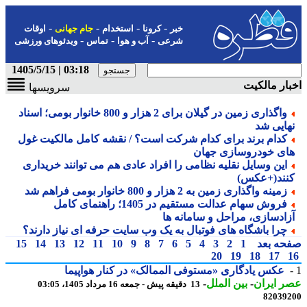
-
-
-
-
خبر
کرونا
استخدام
جام جهانی
اوقات
-
-
-
شرعی
آب و هوا
تماس
ویدئوهای ورزشی
03:18 | 1405/5/15
ار مالکیت
سرویسها
واگذاری زمین در گیلان برای 2 هزار و 800 خانوار بومی؛ اسناد
هایی شد
کدام برند برای کدام شرکت است؟ / نقشه کامل مالکیت غول
ای خودروسازی جهان
این وسایل نقلیه نظامی را افراد عادی هم می توانند خریداری
نند(+عکس)
زمینه واگذاری زمین به 2 هزار و 800 خانوار بومی فراهم شد
فروش سهام عدالت مستقیم در 1405؛ راهنمای کامل
زادسازی، مراحل و سامانه ها
چرا باشگاه های فوتبال به یک وب سایت حرفه ای نیاز دارند؟
حه بعد
1
2
3
4
5
6
7
8
9
10
11
12
13
14
15
20
19
18
17
عکس یادگاری «مستوفی الممالک» در کنار هواپیما
 ایران
-
بین الملل
-
13 دقیقه پیش - جمعه 16 مرداد 1405، 03:05
82039