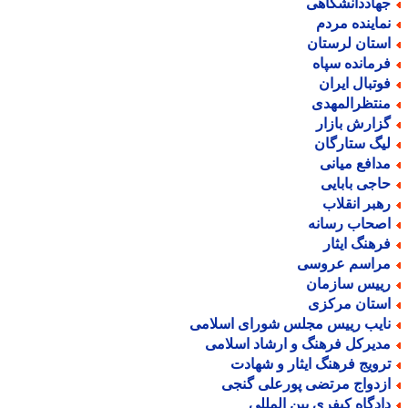
هاددانشگاهی
ماینده مردم
ستان لرستان
رمانده سپاه
وتبال ایران
نتظرالمهدی
زارش بازار
یگ ستارگان
دافع میانی
اجی بابایی
هبر انقلاب
صحاب رسانه
رهنگ ایثار
راسم عروسی
ییس سازمان
ستان مرکزی
ایب رییس مجلس شورای اسلامی
دیرکل فرهنگ و ارشاد اسلامی
رویج فرهنگ ایثار و شهادت
زدواج مرتضی پورعلی گنجی
ادگاه کیفری بین المللی