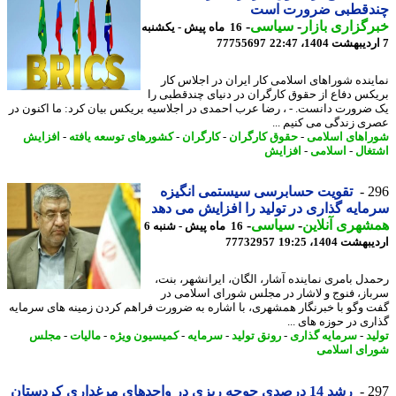
دقطبی ضرورت است
گزاری بازار
-
سیاسی
-
16 ماه پیش - یکشنبه
77755697
ینده شوراهای اسلامی کار ایران در اجلاس کار
کس دفاع از حقوق کارگران در دنیای چندقطبی را
ضرورت دانست. - ، رضا عرب احمدی در اجلاسیه بریکس بیان کرد: ما اکنون در
ی زندگی می کنیم ...
اهای اسلامی
-
حقوق کارگران
-
کارگران
-
کشورهای توسعه یافته
-
افزایش
غال
-
اسلامی
-
افزایش
2
تقویت حسابرسی سیستمی انگیزه
ایه گذاری در تولید را افزایش می دهد
هری آنلاین
-
سیاسی
-
16 ماه پیش - شنبه 6
شت 1404، 19:25
77732957
دل بامری نماینده آشار، الگان، ایرانشهر، بنت،
از، فنوج و لاشار در مجلس شورای اسلامی در
 وگو با خبرنگار همشهری، با اشاره به ضرورت فراهم کردن زمینه های سرمایه
ری در حوزه های ...
د
-
سرمایه گذاری
-
رونق تولید
-
سرمایه
-
کمیسیون ویژه
-
مالیات
-
مجلس
ای اسلامی
2
رشد 14 درصدی جوجه ریزی در واحدهای مرغداری کردستان