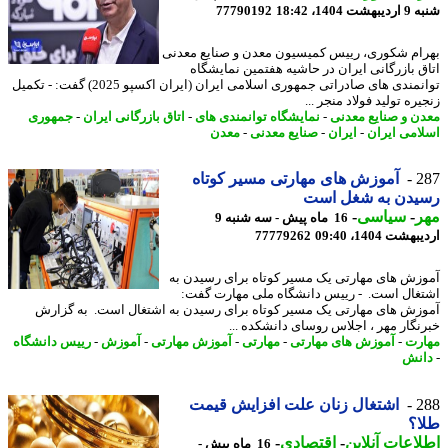
 1404، 18:42
77790192
ام شکوری، رییس کمیسیون معدن و صنایع معدنی
ق بازرگانی ایران در حاشیه هفتمین نمایشگاه
توانمندی های صادراتی جمهوری اسلامی ایران (ایران اکسپو 2025) گفت: - تکمیل
ره تولید فولاد منجر ...
ن و صنایع معدنی
-
نمایشگاه توانمندی های
-
اتاق بازرگانی ایران
-
جمهوری
امی ایران
-
ایران
-
صنایع معدنی
-
معدن
2
آموزش های مهارتی مسیر کوتاه
یدن به شغل است
ر
-
سیاسی
-
16 ماه پیش - سه شنبه 9
شت 1404، 09:40
77779262
زش های مهارتی یک مسیر کوتاه برای رسیدن به
غال است. - رییس دانشگاه ملی مهارت گفت:
زش های مهارتی یک مسیر کوتاه برای رسیدن به اشتغال است. به گزارش
نگار مهر ، اجلاس روسای دانشکده ...
رت
-
آموزش های مهارتی
-
مهارتی
-
آموزش مهارتی
-
آموزش
-
رییس دانشگاه
نش
2
اشتغال زنان علت افزایش قیمت
ا؟
اعات آنلاین
-
اقتصادی
-
16 ماه پیش -