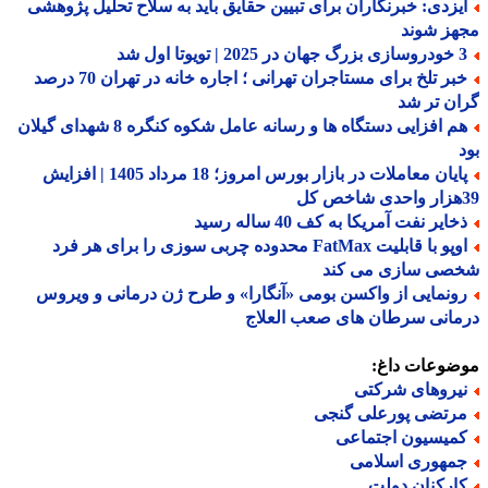
یزدی: خبرنگاران برای تبیین حقایق باید به سلاح تحلیل پژوهشی
هز شوند
 | تویوتا اول شد
خبر تلخ برای مستاجران تهرانی ؛ اجاره خانه در تهران 70 درصد
ن تر شد
هم افزایی دستگاه ها و رسانه عامل شکوه کنگره 8 شهدای گیلان
پایان معاملات در بازار بورس امروز؛ 18 مرداد 1405 | افزایش
ایر نفت آمریکا به کف 40 ساله رسید
اوپو با قابلیت FatMax محدوده چربی سوزی را برای هر فرد
صی سازی می کند
ونمایی از واکسن بومی «آنگارا» و طرح ژن درمانی و ویروس
انی سرطان های صعب العلاج
ضوعات داغ:
یروهای شرکتی
رتضی پورعلی گنجی
میسیون اجتماعی
مهوری اسلامی
ارکنان دولت