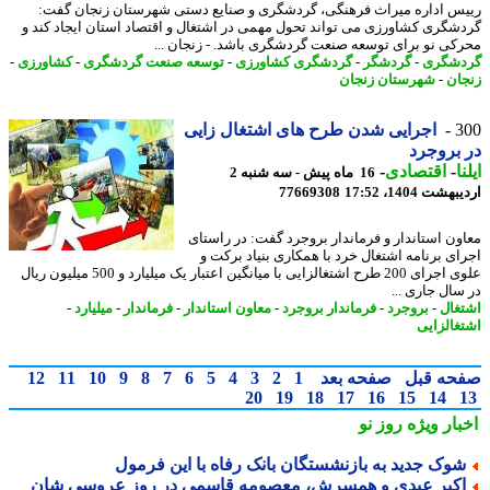
س اداره میراث فرهنگی، گردشگری و صنایع دستی شهرستان زنجان گفت:
شگری کشاورزی می تواند تحول مهمی در اشتغال و اقتصاد استان ایجاد کند و
کی نو برای توسعه صنعت گردشگری باشد. - زنجان ...
شگری
-
گردشگر
-
گردشگری کشاورزی
-
توسعه صنعت گردشگری
-
کشاورزی
-
ان
-
شهرستان زنجان
3
اجرایی شدن طرح های اشتغال زایی
بروجرد
ا
-
اقتصادی
-
16 ماه پیش - سه شنبه 2
شت 1404، 17:52
77669308
ون استاندار و فرماندار بروجرد گفت: در راستای
ای برنامه اشتغال خرد با همکاری بنیاد برکت و
علوی اجرای 200 طرح اشتغالزایی با میانگین اعتبار یک میلیارد و 500 میلیون ریال
سال جاری ...
غال
-
بروجرد
-
فرماندار بروجرد
-
معاون استاندار
-
فرماندار
-
میلیارد
-
غالزایی
حه قبل
صفحه بعد
1
2
3
4
5
6
7
8
9
10
11
12
20
19
18
17
16
15
14
بار ویژه
روز نو
وک جدید به بازنشستگان بانک رفاه با این فرمول
کبر عبدی و همسرش، معصومه قاسمی در روز عروسی شان