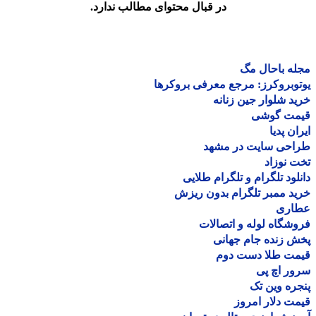
در قبال محتوای مطالب ندارد.
ه باحال مگ
وبروکرز: مرجع معرفی بروکرها
د شلوار جین زنانه
مت گوشی
ان پدیا
احی سایت در مشهد
 نوزاد
لود تلگرام و تلگرام طلایی
د ممبر تلگرام بدون ریزش
اری
شگاه لوله و اتصالات
 زنده جام جهانی
مت طلا دست دوم
ر اچ پی
ره وین تک
ت دلار امروز