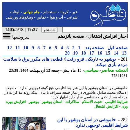
-
-
-
-
خبر
کرونا
استخدام
جام جهانی
اوقات
-
-
-
شرعی
آب و هوا
تماس
ویدئوهای ورزشی
17:37 | 1405/5/18
ار افزایش اشتغال - صفحه پانزدهم
سرویسها
حه قبل
صفحه بعد
1
2
3
4
5
6
7
8
9
10
11
12
20
19
18
17
16
15
14
2
بوشهر به تاریکی فرو رفت!/ قطعی های مکرر برق با سلامت
م بازی میکند
یشه معاصر
-
سیاسی
-
15 ماه پیش - جمعه 12 اردیبهشت 1404، 23:38
77841
وشی در استان بوشهر با این شرایط اقلیمی هیچ گونه توجیهی ندارد. - ، حجت
سلام محمد صادق عاشوری در نماز جمعه سیراف با بیان اینکه روند مذاکرات در
له بسیار جدی و حساسی قرار دارد اظهار کرد:
یط اقلیمی
-
حجت الاسلام
-
مذاکرات
-
استان بوشهر
-
بوشهر
-
افزایش بهره
-
افزایش اشتغال
2
خاموشی در استان بوشهر با این
یط اقلیمی توجیهی ندارد