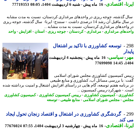
ا
-
اقتصادی
-
16 ماه پیش - شنبه 6 اردیبهشت 1404، 08:05
77719353
 گذشته، جوجه ریزی در واحدهای مرغداری کردستان، نسبت به مدت مشابه
در سال ماقبل آن رشد 14 درصدی داشت. - سنندج- ایرنا- سال گذشته، جوجه ریزی
واحدهای مرغداری کردستان، نسبت به مدت مشابه ...
دهای مرغداری
-
مرغداری
-
کردستان
-
جوجه ریزی
-
استان
-
افزایش
-
واحد
2
توسعه کشاورزی با تاکید بر اشتغال
دار
ر
-
سیاسی
-
16 ماه پیش - پنجشنبه 4 اردیبهشت
77699098
1404
س کمیسیون کشاورزی مجلس شورای اسلامی
: با بررسی مسائل آب، کشاورزی و منابع طبیعی
برنامه هفتم توسعه، گام هایی در راستای افزایش اشتغال و امنیت برداشته شده
. - شهرکرد-رییس کمیسیون ...
ورزی
-
کمیسیون کشاورزی
-
رییس کمیسیون کشاورزی
-
کمیسیون کشاورزی
لس
-
مجلس شورای اسلامی
-
منابع طبیعی
-
توسعه
2
گردشگری کشاورزی در اشتغال و اقتصاد زنجان تحول ایجاد
کند
ا
-
اقتصادی
-
16 ماه پیش - چهارشنبه 3 اردیبهشت 1404، 07:55
77676024