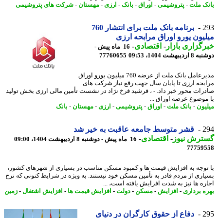
ک ملت
-
پتروشیمی
-
اوراق
-
بانک
-
ارزی
-
مهستان
-
شرکت های پتروشیمی
2
برنامه بانک ملت برای انتشار 760
یون یورو اوراق مرابحه ارزی
گزاری بازار
-
اقتصادی
-
16 ماه پیش -
یبهشت 1404، 09:53
77760655
مدیرعامل بانک ملت از عرضه 760 میلیون یورو اوراق
بحه ارزی تا پایان سال جهت رفع نیاز شرکت های
رات محور خبر داد. - ، فرشید فرخ نژاد در نشست تأمین مالی ارزی بخش تولید
موضوع عرضه اوراق ...
یون
-
بانک ملت
-
اوراق
-
پتروشیمی
-
ارزی
-
مهستان
-
بانک
2
قشر متوسط جامعه عاقبت به خیر شد
ترش نیوز
-
اقتصادی
-
16 ماه پیش - دوشنبه 8 اردیبهشت 1404، 09:00
77759
توجه به افزایش قیمت ها و کمبود مسکن مناسب در بسیاری از شهرهای کشور،
اری از مردم قادر به تأمین مسکن خود نیستند. به ویژه در شرایط کنونی که نرخ
ره ها نیز به شدت افزایش یافته است، ...
ه برداری
-
افزایش
-
مسکن
-
دولت
-
افزایش قیمت ها
-
افزایش اشتغال
-
زمین
2
دفاع از حقوق کارگران در دنیای