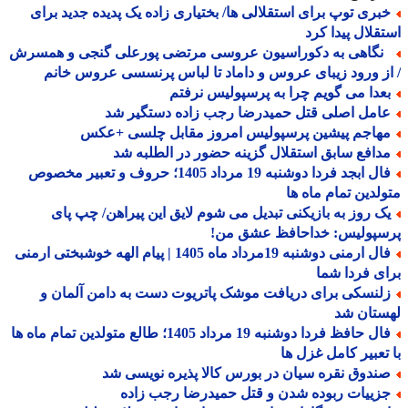
بری توپ برای استقلالی ها/ بختیاری زاده یک پدیده جدید برای
قلال پیدا کرد
گاهی به دکوراسیون عروسی مرتضی پورعلی گنجی و همسرش
ز ورود زیبای عروس و داماد تا لباس پرنسسی عروس خانم
عدا می گویم چرا به پرسپولیس نرفتم
امل اصلی قتل حمیدرضا رجب زاده دستگیر شد
هاجم پیشین پرسپولیس امروز مقابل چلسی +عکس
دافع سابق استقلال گزینه حضور در الطلبه شد
فال ابجد فردا دوشنبه 19 مرداد 1405؛ حروف و تعبیر مخصوص
لدین تمام ماه ها
ک روز به بازیکنی تبدیل می شوم لایق این پیراهن/ چپ پای
سپولیس: خداحافظ عشق من!
فال ارمنی دوشنبه 19مرداد ماه 1405 | پیام الهه خوشبختی ارمنی
ی فردا شما
لنسکی برای دریافت موشک پاتریوت دست به دامن آلمان و
ستان شد
فال حافظ فردا دوشنبه 19 مرداد 1405؛ طالع متولدین تمام ماه ها
تعبیر کامل غزل ها
ندوق نقره سیان در بورس کالا پذیره نویسی شد
زییات ربوده شدن و قتل حمیدرضا رجب زاده