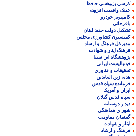
رسی پژوهشی حافظ
ینک واقعیت افزوده
امپیوتر خودرو
اقرخانی
شکیل دولت جدید لبنان
میسیون کشاورزی مجلس
دیرکل فرهنگ و ارشاد
رهنگ ایثار و شهادت
ژوهشگاه ابن سینا
وتبالیست ایرانی
حقیقات و فناوری
دی زین العابدین
رمانده سپاه قدس
یران و آمریکا
پاه قدس گیلان
یدار دوستانه
ورای هماهنگی
فتمان مقاومت
یثار و شهادت
رهنگ و ارشاد