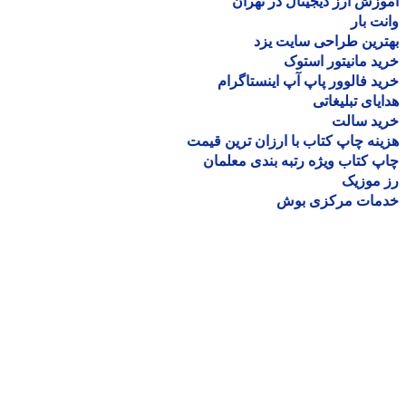
زش ارز دیجیتال در تهران
ت بار
رین طراحی سایت یزد
د مانیتور استوک
د فالوور پاپ آپ اینستاگرام
یای تبلیغاتی
ید سالت
نه چاپ کتاب با ارزان ترین قیمت
 کتاب ویژه رتبه بندی معلمان
موزیک
مات مرکزی بوش