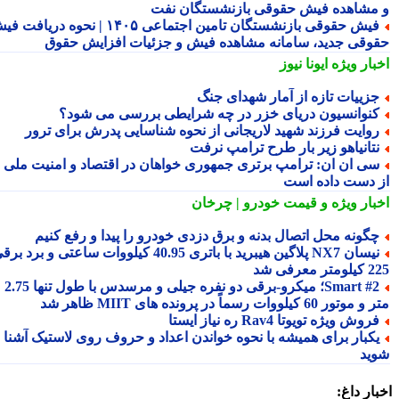
مشاهده فیش حقوقی بازنشستگان نفت
فیش حقوقی بازنشستگان تامین اجتماعی ۱۴۰۵ | نحوه دریافت فیش
وقی جدید، سامانه مشاهده فیش و جزئیات افزایش حقوق
بار ویژه
ایونا نیوز
زییات تازه از آمار شهدای جنگ
نوانسیون دریای خزر در چه شرایطی بررسی می شود؟
وایت فرزند شهید لاریجانی از نحوه شناسایی پدرش برای ترور
تانیاهو زیر بار طرح ترامپ نرفت
ی ان ان: ترامپ برتری جمهوری خواهان در اقتصاد و امنیت ملی را
 دست داده است
بار ویژه
و قیمت خودرو | چرخان
گونه محل اتصال بدنه و برق دزدی خودرو را پیدا و رفع کنیم
نیسان NX7 پلاگین هیبرید با باتری 40.95 کیلووات ساعتی و برد برقی
 معرفی شد
Smart #2؛ میکرو-برقی دو نفره جیلی و مرسدس با طول تنها 2.75
ور 60 کیلووات رسماً در پرونده های MIIT ظاهر شد
روش ویژه تویوتا Rav4 ره نیاز ایستا
کبار برای همیشه با نحوه خواندن اعداد و حروف روی لاستیک آشنا
ید
ار داغ: