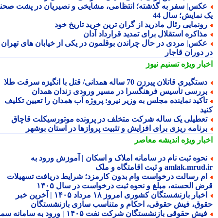
کس| سفر به گذشته؛ انتظامی، مشایخی و نصیریان در پشت صحنه
 نمایش؛ سال 44
ونمایی رئال مادرید از گران ترین خرید تاریخ خود
ذاکره استقلال برای تمدید قرارداد آدان
کس| مردی در حال چراندن بوقلمون در یکی از خیابان های تهران
 دوران قاجار
بار ویژه
تسنیم نیوز
ستگیری قاتلان پیرزن 70 ساله همدانی/ قتل با انگیزه سرقت طلا
ررسی تأسیس فرهنگسرا در مسیر ورودی زندان همدان
أکید نماینده مجلس به وزیر نیرو: پروژه آب همدان را تعیین تکلیف
ید
عطیلی یک ساله شرکت متخلف در پرونده موتورسیکلت قاچاق
رنامه ریزی برای افزایش و تثبیت پروازها در استان بوشهر
بار ویژه
اندیشه معاصر
حوه ثبت نام در سامانه املاک و اسکان | آموزش ورود به
amlak.mr و ثبت اقامتگاه و ملک
م رسالت درخواست وام بدون کارمزد؛ شرایط دریافت تسهیلات
ض الحسنه، مبلغ و نحوه ثبت درخواست در سال ۱۴۰۵
اخبار بازنشستگان کشوری امروز ۱۸ مرداد ۱۴۰۵ | آخرین خبر
وق، فیش حقوقی، احکام و متناسب سازی بازنشستگان
فیش حقوقی بازنشستگان شرکت نفت ۱۴۰۵ | ورود به سامانه سما