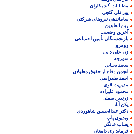
طالبات گندمکاران
ورعلی گنجی
اماندهی نیروهای شرکتی
ین العابدین
خرین وضعیت
ازنشستگان تأمین اجتماعی
ومرو
ن علی دایی
ورچه
عید یحیایی
نجمن دفاع از حقوق معلولان
حمد طمراسی
دیریت قوی
حمود علیزاده
رندین سفلی
کن آباد
کتر عبدالحسین شاهوردی
یدیوی پاپ
ساب خانگی
رمانداری دامغان