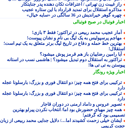
از غیبت زن تهرانی / اعترافات تکان دهنده پدر جنایتکار
ذاکره استقلال برای تمدید قرارداد با این ستاره عجیب
هره گوهر خیراندیش در 36 سالگی در «سایه خیال»
بار فوتبال در صبح فوتبالی
مار عجیب محمد ربیعی در تراکتور؛ فقط ۳ بازی!
هاجم پرسپولیس به یک لیگ بی نام و نشان پیوست!
هترین خط حمله و دفاع در تاریخ لیگ برتر متعلق به یک تیم است؛
تقلال!
یا رامین رضاییان باز هم قرمز پوش میشود؟
راکتور به استقلال دوم تبدیل میشود؟ | هاشمی نسب در استانه
وستن به تی تی ها!
بار ویژه
رونگار
رکیبی برای فتح همه چیز/ دو انتقال فوری و بزرگ: بارسلونا عجله
رد
رکیبی برای فتح همه چیز/ دو انتقال فوری و بزرگ: بارسلونا عجله
رد
صویر عروس و داماد ارمنی در دوران قاجار
مه چیز مهیای حضورش بود اما/ انتخاب نکردن پیرلو بهترین
میمی بود که گرفتم!
یشان خیلی زحمت کشیدند اما…/ دلایل جدایی محمد ربیعی از زبان
ت کریمی