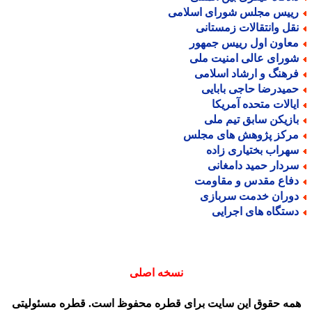
ییس مجلس شورای اسلامی
قل وانتقالات زمستانی
عاون اول رییس جمهور
ورای عالی امنیت ملی
رهنگ و ارشاد اسلامی
میدرضا حاجی بابایی
یالات متحده آمریکا
ازیکن سابق تیم ملی
رکز پژوهش های مجلس
هراب بختیاری زاده
ردار حمید دامغانی
فاع مقدس و مقاومت
وران خدمت سربازی
ستگاه های اجرایی
نسخه اصلی
مه حقوق این سایت برای قطره محفوظ است. قطره مسئولیتی