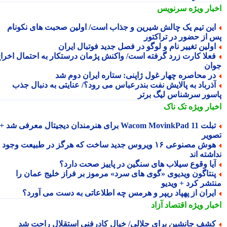
بار ویژه
سرنویس
ین تیم یک چالش شیرین و جذاب است/ اولین صحبت های نکونام
 از حضور در تراکتور
ولین تغییر نام و لوگو در فصل جدید فوتبال ایران
علا کارت زرد گرفته است/ واکنش پژمان درستکار به احتمال اخراج
ان
ر محاصره چهار غول ژاپنی: ستاره ایران دوم شد
ذرباد به پالایش نفت بندرعباس می رود؟/ عنایتی به دنبال جذب
سور سرشناس لیگ برتر
بار ویژه
تک ناک
تبلت Wacom MovinkPad 11 برای هنرمندان دیجیتال معرفی شد +
ویر
هوش مصنوعی ۱۶ ویروس جدید ساخت که هرگز در طبیعت وجود
شته اند
یا وقوع سیلاب های سنگین در پاییز صحت دارد؟
نتاگون ویدیوی «گوی های سرد» مرموز بر فراز خلیج عمان را
تشر کرد + ویدیو
یران از پهپاد ریپر و هرمس چه اطلاعاتی به دست می آورد؟
بار ویژه
اقتصاد آزاد
شف جانشین برای جلالی/ خیال کادرفنی استقلال راحت شد