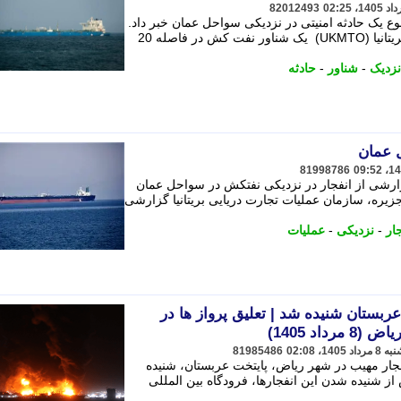
82012493
قوع یک حادثه امنیتی در نزدیکی سواحل عمان خبر داد.
اطلاعیه مرکز عملیات تجارت دریایی بریتانیا (UKMTO) یک شناور نفت کش در فاصله 20
نزدیک
-
شناور
-
حادثه
ل عمان
81998786
گزارشی از انفجار در نزدیکی نفتکش در سواحل عمان
لجزیره، سازمان عملیات تجارت دریایی بریتانیا گزارشی
ار
-
نزدیکی
-
عملیات
ربستان شنیده شد | تعلیق پرواز ها در
اد 1405)
81985486
فجار مهیب در شهر ریاض، پایتخت عربستان، شنیده
 شنیده شدن این انفجارها، فرودگاه بین المللی