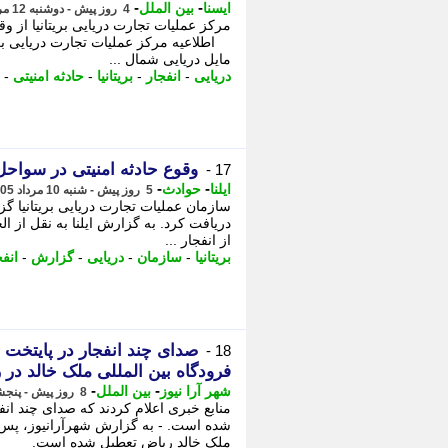
-
-
ایسنا
بین الملل
4 روز پیش - دوشنبه 12 مرداد 1405، 02:25
مرکز عملیات تجارت دریایی بریتانیا از و
مایل دریایی شمال ...
دریایی
-
انفجار
-
بریتانیا
-
حادثه امنیتی
-
وقوع حادثه امنیتی در سواح
17 -
-
-
ایلنا
حوادث
5 روز پیش - شنبه 10 مرداد 1405، 09:52
سازمان عملیات تجارت دریایی بریتانیا 
دریافت کرد. به گزارش ایلنا به نقل از ا
از انفجار ...
بریتانیا
-
سازمان
-
دریایی
-
گزارش
-
انفج
صدای چند انفجار در پایتخت ع
18 -
فرودگاه بین المللی ملک خالد در ریاض (8 مرد
-
-
شهر آرا نیوز
بین الملل
8 روز پیش - پنجشنبه 8 مرداد 1405، 02:08
منابع خبری اعلام کردند که صدای چند ان
شده است. - به گزارش شهرآرانیوز، پس از
ملک خالد ریاض تعطیل شده است.