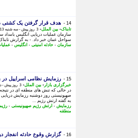
هدف قرار گرفتن یک کشتی در
14 -
-
-
تابناک
بین الملل
3 روز پیش - سه شنبه 13 مرداد 1405، 08:20
سازمان عملیات دریایی انگلیس بامداد سه
سواحل عمان خبر داد. - به گزارش تابناک
سازمان
-
حادثه امنیتی
-
انگلیس
-
عملیا
رزمایش نظامی اسراییل در 
15 -
-
-
خبرگزاری بازار
بین الملل
3 روز پیش - دوشنبه 12 مرداد 1405، 15:22
در حالی که تنش های منطقه ای در نتیجه 
صهیونیستی روز دوشنبه رزمایش دریایی و ز
به گفته ارتش رژیم ...
رزمایش
-
ارتش رژیم صهیونیستی
-
رژیم
منطقه
گزارش وقوع حادثه انفجار د
16 -