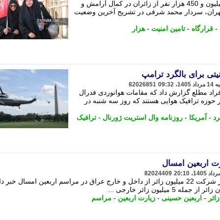
فرمانده قرارگاه اربعین فراجا گفت: 3 میلیون و 450 هزار نفر از زائران در کمال آرامش و
مهران، سردار محمد شرفی در تشریح آخرین وضعیت
-
قرارگاه
-
تامین امنیت
-
هزار
یتی برای بالگرد ترامپ
82026851
فراد مطلع گزارش داد که مقامات هوانوردی فدرال
ر حوزه ترافیک هوایی هستند که روز سه شنبه در
رد
-
آمریکا
-
روزنامه وال استریت ژورنال
-
ترافیک
ت اربعین امسال
82024409
نصیف الخطابی، استاندار کربلای معلی از شرکت 22 میلیون زائر از داخل و خارج عراق در مراسم اربعین امسال خبر
زائر
-
اربعین حسینی
-
زیارت اربعین
-
مراسم