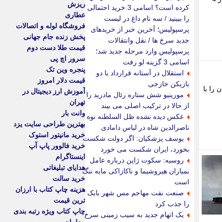
ریزش
کرده است؟ اسامی 3 خرید احتمالی
عطاری
را ببینید / سه نام داغ در لیست
فروشگاه لوله و اتصالات
پرسپولیس؛ آخرین خبر از خریدهای
پخش زنده جام جهانی
جدید سرخ ها / نقل وانتقالات
قیمت طلا دست دوم
پرسپولیس وارد مرحله جدید شد؛
سرور اچ پی
اسامی 3 گزینه لو رفت
پنجره وین تک
استقلال در آستانه قرارداد با دو
قیمت دلار امروز
بازیکن خارجی
 را با
آموزش ارز دیجیتال در
مورینیو شش ستاره رئال مادرید را
تهران
از حالا در ترکیب اصلی می بیند
وانت بار
عکس دیده نشده ظل السلطنه نوه
بهترین طراحی سایت یزد
ناصرالدین شاه در لباس دامادی
خرید مانیتور استوک
یوسف پزشکیان: اگر دولت شکست
خرید فالوور پاپ آپ
بخورد، ایران شکست می خورد
اینستاگرام
روسیه: سکوت ژاپن درباره عامل
هدایای تبلیغاتی
بمباران هیروشیما و ناکازاکی مایه ننگ
خرید سالت
است
هزینه چاپ کتاب با ارزان
صنعت نفت مهاجم مس شهر بابک
ترین قیمت
را جذب کرد
چاپ کتاب ویژه رتبه بندی
یک اتهام جدید به سیب زمینی سرخ