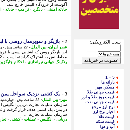
آگوست از فرودگاه الیپس خارج شد، -
حادثه امنیتی
-
بالگرد
-
ترامپ
-
حادثه
-
ا
بازیگر و سوپرمدل روسی با ل
2 -
پست الکترونیکی:
-
-
عصر ایران
بین الملل
27 ساعت پیش - چهارشنبه 14 مرداد 1405، 18:25
این بازیگر روس که آشنایی نسبی با فرهنگ
مخاطبانش به اشتراک گذاشته است. - 2 فریدون جیرانی: اکبر عبدی حیف شد ...
رنکینگ جهانی تیراندازی
-
احکام جایگزی
5 + 1
یارانه ها
مسکن مهر
قیمت جهانی طلا
یک کشتی نزدیک سواحل یمن 
3 -
قیمت روز طلا و ارز
-
-
مهر
بین الملل
28 ساعت پیش - چهارشنبه 14 مرداد 1405، 16:40
قیمت جهانی نفت
نرخ ارز مرجع
در یمن، یک کشتی هدف قرار گرفت و غرق
اخبار نرخ ارز
سازمان عملیات تجارت ...
قیمت طلا
دریایی
-
انگلیس
-
عملیات
-
کشتی
-
تجا
قیمت سکه
آب و هوا