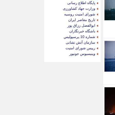
جام جم
پایگاه اطلاع رسانی
جدید پرس
وزارت جهاد کشاورزی
جماران
شورای امنیت روسیه
جوان ایرانی
تاریخ معاصر ایران
جهان مانا
ابوالفضل رزاق پور
جهان نگر
باشگاه خبرنگاران
جهان نیوز
شماره 10 پرسپولیس
چطور
سازمان آتش نشانی
چمپیونات
رییس شورای امنیت
چمدون
وینیسیوس جونیور
چه خبر
حادثه 24
حرف تو
حوادث پلاس
حوزه نیوز
خبر آنلاین
خبر جنوب
خبر سیاسی
خبر گردون
خبر ورزشی
خبرجو