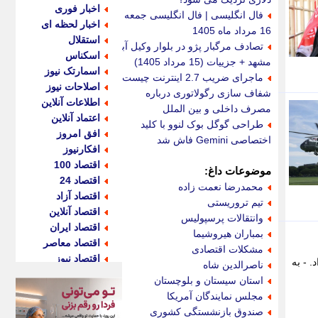
اخبار فوری
فال انگلیسی | فال انگلیسی جمعه
اخبار لحظه ای
16 مرداد ماه 1405
استقلال
تصادف مرگبار پژو در بلوار وکیل آباد
اسکناس
مشهد + جزییات (15 مرداد 1405)
اسمارتک نیوز
ماجرای ضریب 2.7 اینترنت چیست؟
اصلاحات نیوز
شفاف سازی رگولاتوری درباره
اطلاعات آنلاین
مصرف داخلی و بین الملل
اعتماد آنلاین
طراحی گوگل بوک لنوو با کلید
افق امروز
اختصاصی Gemini فاش شد
افکارنیوز
اقتصاد 100
موضوعات داغ:
اقتصاد 24
محمدرضا نعمت زاده
اقتصاد آزاد
تیم تروریستی
اقتصاد آنلاین
وانتقالات پرسپولیس
اقتصاد ایران
بمباران هیروشیما
اقتصاد معاصر
مشکلات اقتصادی
اقتصاد نیوز
 داد. - به
ناصرالدین شاه
اکو ایران
استان سیستان و بلوچستان
اکوفارس
مجلس نمایندگان آمریکا
اکونگار
صندوق بازنشستگی کشوری