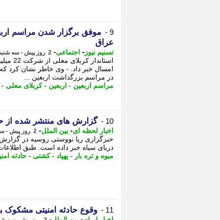
9 -
عراق
-
-
تسنیم نیوز
اجتماعی
2 روز پیش - سه شنبه 13 مرداد 1405، 18:30
استاندار
در مراسم بزرگداشت اربعین ...
مراسم اربعین
-
اربعین
-
کربلای معلی
-
گزارش های منتشر شده از حم
10 -
-
-
اخبار لحظه ای
بین الملل
2 روز پیش - سه شنبه 13 مرداد 1405، 14:41
خبرگزاری ریا نووستی روسیه در گزارش ه
دریای سیاه خبر داده است. طبق اطلاعات
میوه و تره بار
-
پهپاد
-
کشتی
-
حادثه امنی
وقوع حادثه امنیتی مشکوک ب
11 -
-
-
اخبار ایران
بین الملل