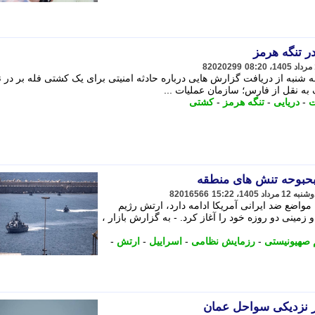
 تنگه هرمز
82020299
 شنبه از دریافت گزارش هایی درباره حادثه امنیتی برای یک کشتی فله بر در 
 به نقل از فارس؛ سازمان عملیات ...
ت
-
دریایی
-
تنگه هرمز
-
کشتی
بحبوحه تنش های منطقه
82016566
مواضع ضد ایرانی آمریکا ادامه دارد، ارتش رژیم
مینی دو روزه خود را آغاز کرد. - به گزارش بازار ،
 صهیونیستی
-
رزمایش نظامی
-
اسراییل
-
ارتش
-
ر نزدیکی سواحل عمان