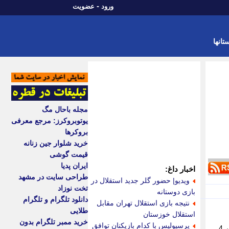
-
ورود
عضویت
تانها
مجله باحال مگ
یوتوبروکرز: مرجع معرفی
بروکرها
خرید شلوار جین زنانه
قیمت گوشی
ایران پدیا
اخبار داغ:
طراحی سایت در مشهد
ویدیو| حضور گلر جدید استقلال در
تخت نوزاد
بازی دوستانه
دانلود تلگرام و تلگرام
نتیجه بازی استقلال تهران مقابل
طلایی
استقلال خوزستان
خرید ممبر تلگرام بدون
پرسپولیس با کدام بازیکنان توافق
لحظه وقوع حادثه امنیتی برای بالگرد ترامپ حادثه امنیتی برای بالگرد دونالد ترامپ پس از آن رخ داد که Marine One در 4