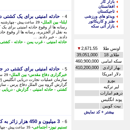
بازار کار
افغانستان
تاجیکستان
حادثه امنیتی برای یک کشتی 
ویدئو های ورزشی
4 -
طنز و کاریکاتور
-
-
ایلنا
بین الملل
29 ساعت پیش - چهارشنبه 14 مرداد 1405، 16:07
بازار آتی سکه
رسانه ها از وقوع حادثه امنیتی برای یک
به نقل از الجزیره، رسانه ها از وقوع ح
دادند. - خبر دادند. ...
حادثه امنیتی
-
غرب یمن
-
حادثه
-
کشتی
اونس طلا
2,671.55
▼
طلای 18
39,051,000
سکه امامی
460,900,000
بهار ازادی
410,200,000
حادثه امنیتی برای کشتی در 
5 -
دلار امریکا
-
-
خبرگزاری دفاع مقدس
بین الملل
29 ساعت پیش - چهارشنبه 14 مرداد 1405، 15:55
یورو
گزارش گروه بین الملل دفاع پرس ، سازمان عملیات 
لیر ترکیه
کشتی
-
حادثه امنیتی
-
گزارش
-
دریایی
-
درهم امارات
پوند انگلیس
بیت کویین
بیشتر + کد نمایش
3 میلیون و 450 هزار زائر به کربلا مشرف شد ند
6 -
-
-
تسنیم نیوز
اجتماعی
35 ساعت پیش - چهارشنبه 14 مرداد 1405، 10:15