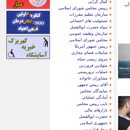
کمال گرایی
آب
اینتیتر
رییس مجلس شورای اسلامی
ایونا نیوز
سازمان تنظیم مقررات
بازتاب آنلاین
مسئولیت های اجتماعی
باشگاه خبرنگاران
سپاه حضرت ابوالفضل
باغستان نیوز
سازمان وظیفه عمومی
بامبوک
مجلس شورای اسلامی
ببین و بخون
رییس جمهور آمریکا
بدینسان
شایعات فضای مجازی
بنکر
نیروی زمینی سپاه
بیت ران
متولدین فروردین
پارس فوتبال
عملیات تروریستی
پارسینه
مشاوران خانواده
پارسینه پلاس
آقای رییس جمهور
پاز آنلاین
نمایندگان مجلس
پاس گل
آمادگی عملیاتی
پانا
نایب رییس مجلس
پرتو نیوز
بازارهای مالی
پرسون
حضرت ابوالفضل
پنجره نیوز
جمهوری اسلامی
پویامگ
پرطرفدارترین