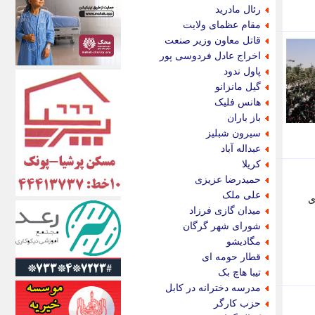
اکونیوز
رئال مادرید
الف
مقام عظمای ولایت
انتشار آنلاین
قاتل معاون وزیر صنعت
اندیشه قرن
اخراج عادل فردوسی پور
اندیشه معاصر
پاول ندود
اندیشه ها
گیل مانزانو
انرژی پرس
هانس فلیک
ای استخدام
باز باران
ایتنا
سیرون شبلیز
ایراف
عبداله آباد
ایران آرت
کریلا
ایران آنلاین
حمیدرضا عزیزی
ایران زندگی
علی ملک
ی
ایران فوری
میدان گازی فرزاد
ایرانی روز
شورای شهر گرگان
ایرانیتال
مگادیشو
ایرنا
قطار حومه ای
ایسکانیوز
تیبا هاچ بک
ایسنا
مدرسه دخترانه در کابل
ایکنا
حزب کارگر
ایلنا