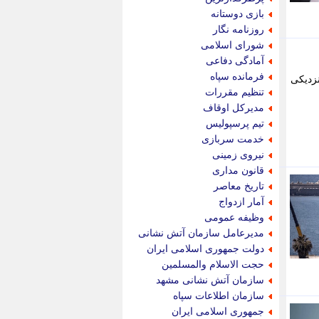
پویه آنلاین
بازی دوستانه
پیام نفت
روزنامه نگار
تابناک
شورای اسلامی
تازه نیوز
آمادگی دفاعی
تبیان
فرمانده سپاه
نزدیکی
تجارت نیوز
تنظیم مقررات
تحریریه
مدیرکل اوقاف
ترابر نیوز
تیم پرسپولیس
ترفندباز
خدمت سربازی
تریبون اقتصاد
نیروی زمینی
تسنیم نیوز
قانون مداری
تک ناک
تاریخ معاصر
تکراتو
آمار ازدواج
توریسم آنلاین
وظیفه عمومی
تولید نیوز
مدیرعامل سازمان آتش نشانی
تیتر فوری
دولت جمهوری اسلامی ایران
تیکنا
حجت الاسلام والمسلمین
جاب ویژن
سازمان آتش نشانی مشهد
جار نیوز
سازمان اطلاعات سپاه
جالبتر
جمهوری اسلامی ایران