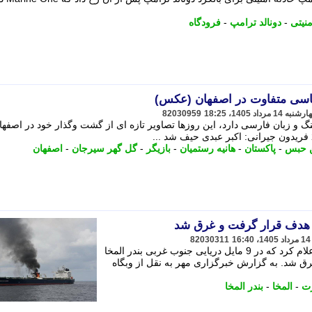
منیتی
-
دونالد ترامپ
-
فرودگاه
باسی متفاوت در اصفهان (عکس)
82030959
 و زبان فارسی دارد، این روزها تصاویر تازه ای از گشت وگذار خود در اصفهان
ن حبس
-
پاکستان
-
هانیه رستمیان
-
بازیگر
-
گل گهر سیرجان
-
اصفهان
هدف قرار گرفت و غرق شد
82030311
سازمان عملیات تجارت دریایی انگلیس اعلام کرد که در 9 مایل دریایی جنوب غربی بندر المخا
 شد. به گزارش خبرگزاری مهر به نقل از وبگاه
رت
-
المخا
-
بندر المخا