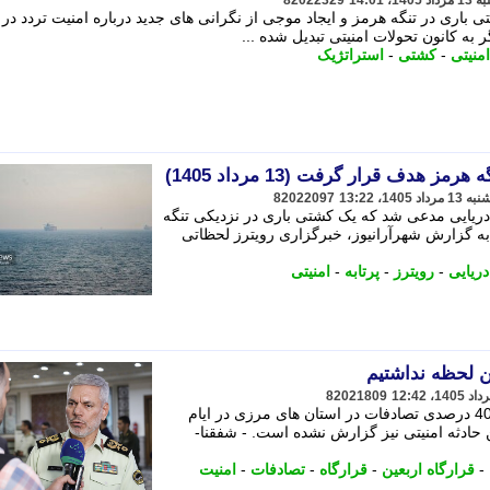
82022329
باری در تنگه هرمز و ایجاد موجی از نگرانی های جدید درباره امنیت تردد در 
 به کانون تحولات امنیتی تبدیل شده ...
امنیتی
-
کشتی
-
استراتژیک
 هدف قرار گرفت (13 مرداد 1405)
82022097
ی دریایی مدعی شد که یک کشتی باری در نزدیکی تنگه
به گزارش شهرآرانیوز، خبرگزاری رویترز لحظاتی
دریایی
-
رویترز
-
پرتابه
-
امنیتی
ین لحظه نداشتیم
82021809
فرمانده قرارگاه اربعین فراجا از کاهش 40 درصدی تصادفات در استان های مرزی در ایام
ن حادثه امنیتی نیز گزارش نشده است. - شفقنا-
-
قرارگاه اربعین
-
قرارگاه
-
تصادفات
-
امنیت