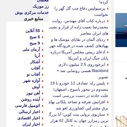
معلمان
کرده!
رز موزیک
پرسپولیس دفاع چپ گل گهر را
خدمات مرکزی بوش
نخواست
منابع خبری
درباره کتاب آقای مهندس، روایت
محمدرضا نعمت زاده از فراز و نشیب
55 آنلاین
های ایران معاصر
6 صبح
ردپای آلمان در بقایای موشک ها و
9 صبح
پهپادهای کشف شده در فرودگاه جهرم
آرمان ملی
ادعای رییس مجلس آمریکا درباره
آریا
پایان جنگ ایران و آمریکا
آشکار
ابرخودروی 2.5 میلیون دلاری
آفتاب
Blackbird هنسی رونمایی شد +
آفتاب نو
تصویر
ه
آوازه شهر
پلیس راه: تصادف 12 خودرو با 19
آوش
مصدوم در محور یاسوج ـ اصفهان/
آهن نیوز
علت حادثه در دست بررسی است
آینده روشن
افزایش تعرفه و تصاعد پلکانی بهای
اتومبیل فارسی
برق مشترکین کشاورزی لغو شد
اخبار ارسالی
سناریوی نزولی بیت کوین؛ آیا بزرگ
اخبار اقتصادی
ترین رمزارز جهان به کانال 42 هزار
اخبار ایران
دلاری نزدیک می شود؟