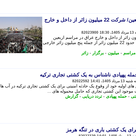
موفق برگزار شدن مراسم اربعین/ شرکت 22 میلیون زائر از داخل و خارج
82023900
 کربلای معلی از شرکت 22 میلیون زائر از داخل و خارج عراق در مراسم اربعین
امسال خبر داد. - وی خاطر نشان کرد که حدود 22 میلیون زائر از جمله پنج میلیون زائر خارجی
مراسم
-
میلیون
-
برگزار
-
زائر
له پهپادی ناشناس به یک کشتی تجاری ترکیه
82022592
ای اولیه خود از وقوع یک حادثه امنیتی برای یک کشتی تجاری ترکیه در آب ها
 موجود این کشتی تجاری که حامل محموله های ...
تی
-
حمله پهپادی
-
تردد دریایی
-
گزارش
رای یک کشتی باری در تنگه هرمز