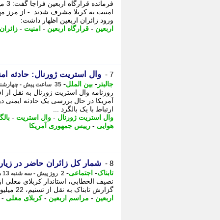
امنیت به کربلا مشرف شدند. - از مرز 
ورود زائران اربعین اظهار داشت:
اربعین
-
قرارگاه اربعین
-
امنیت
-
زائران
وال استریت ژورنال: حادثه امن
7 -
-
-
جالبتر
بین الملل
35 ساعت پیش - چهارشنبه 14 مرداد 1405، 09:32
روزنامه وال استریت ژورنال به نقل از ا
آمریکا در حال بررسی یک حادثه ایمنی د
ارتباط با یک بالگرد ...
وال استریت ژورنال
-
وال استریت
-
بالگ
هوایی
-
رییس جمهوری آمریکا
شمار کل زائران حاضر در زیار
8 -
-
-
تابناک
اجتماعی
2 روز پیش - سه شنبه 13 مرداد 1405، 20:10
گزارش تابناک به نقل از تسنیم، 22 میلیون زائر از جمله 5 میلیون زائر خارجی ...
اربعین
-
مراسم اربعین
-
کربلای معلی
-