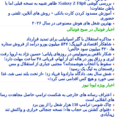
بررسی گوشی Galaxy Z Flip8؛ ظاهر شبیه به نسخه قبلی اما با
طن متفاوت!
موزش مسدود کردن کارت بانکی + روش های آنلاین، تلفنی و
وری
هترین شغل های هوش مصنوعی در سال ۲۰۲۶
بار فوتبال در صبح فوتبالی
ذاکره استقلال با گلر اسپانیایی برای تمدید قرارداد
شاهکار اقتصادی لایپزیگ؛ ۵۴۷ میلیون یورو درآمد از فروش ستاره
سود خالص!
کار ناقص پرسپولیس در روزهای پایانی؛ حسین نژاد به اروپا رفت،
ی و رزاق پور در هاله ای از ابهام، قربانی ۴۸ ساعت مهلت دارد!
قوط یا انتخاب هوشمندانه؟ مجتبی جباری از استقلال و مس
سنجان به لیگ یک رسید!
ش سال بعد، دادگاه مارادونا فریاد زد؛ «از تخت بلند نمی شد، غذا
ی خورد و هیچ کس اقدامی نمی کرد!»
بار ویژه
ایونا نیوز
عتراف رسانه های خارجی به شکست ترامپ حاصل مجاهدت رسانه
ی انقلابی است
اک شومر: ترامپ 130 هزار شغل را از بین برد
فتوای کشتن بی حجاب ها»؛ نسخه جنجالی خرازی و واکنش تند
دآبادی