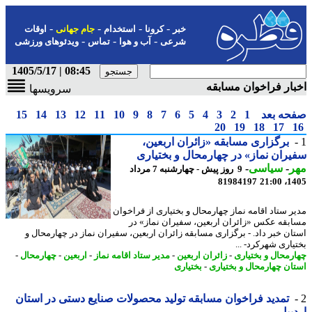
-
-
-
-
خبر
کرونا
استخدام
جام جهانی
اوقات
-
-
-
شرعی
آب و هوا
تماس
ویدئوهای ورزشی
08:45 | 1405/5/17
ار فراخوان مسابقه
سرویسها
حه بعد
1
2
3
4
5
6
7
8
9
10
11
12
13
14
15
20
19
18
17
برگزاری مسابقه «زائران اربعین،
ران نماز» در چهارمحال و بختیاری
ر
-
سیاسی
-
9 روز پیش - چهارشنبه 7 مرداد
81984197
1405
ر ستاد اقامه نماز چهارمحال و بختیاری از فراخوان
بقه عکس «زائران اربعین، سفیران نماز» در
ان خبر داد. - برگزاری مسابقه زائران اربعین، سفیران نماز در چهارمحال و
یاری شهرکرد- ...
رمحال و بختیاری
-
زائران اربعین
-
مدیر ستاد اقامه نماز
-
اربعین
-
چهارمحال
-
ان چهارمحال و بختیاری
-
بختیاری
تمدید فراخوان مسابقه تولید محصولات صنایع دستی در استان
بیل