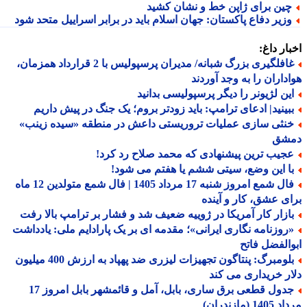
ین برای ژاپن خط و نشان کشید
زیر دفاع پاکستان: جهان اسلام باید در برابر اسراییل متحد شود
ار داغ:
غافلگیری بزرگ شبانه/ مدیران پرسپولیس با 2 قرارداد همزمان،
داران را به وجد آوردند
ین لژیونر را دیگر پرسپولیسی بدانید
بینید| ادعای ترامپ: باید زودتر بروم؛ یک جنگ در پیش داریم
نثی سازی عملیات تروریستی داعش در منطقه «سیده زینب»
شق
جیب ترین پیشنهادی که محمد صلاح رد کرد!
ا این وضع، سیتی ششم یا هفتم می شود!
فال شمع امروز شنبه 17 مرداد 1405 | فال شمع متولدین 12 ماه
ی عشق، کار و آینده
ازار کار آمریکا در ژوییه ضعیف شد و فشار بر ترامپ بالا رفت
روزنامه نگاری ایرانی»؛ مقدمه ای بر یک پارادایم ملی: یادداشت
الفضل فاتح
بلومبرگ: پنتاگون تجهیزات لیزری ضد پهپاد به ارزش 400 میلیون
ر خریداری می کند
جدول قطعی برق ساری، بابل، آمل و قائمشهر بابل امروز 17
1 (مازندران)