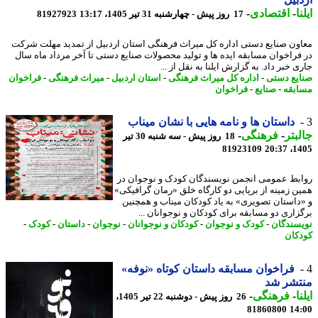
ا
-
اقتصادی
-
17 روز پیش - چهارشنبه 31 تیر 1405، 13:17
81927923
ون صنایع دستی اداره کل میراث فرهنگی استان اردبیل از تمدید مهلت شرکت
فراخوان مسابقه ایده ها و تولید محصولات صنایع دستی تا آخر مرداد ماه سال
 خبر داد. به گزارش ایلنا به نقل از ...
یع دستی
-
اداره کل میراث فرهنگی
-
استان اردبیل
-
میراث فرهنگی
-
فراخوان
بقه
-
صنایع
-
فراخوان
داستان ها و نامه هایی با نشان میناب
بتر
-
فرهنگی
-
18 روز پیش - سه شنبه 30 تیر
81923109
1405
بط عمومی انجمن نویسندگان کودک و نوجوان در
ن زمینه از برپایی دو کارگاه خلق «رمان گرافیکی»
داستان تصویری» به یاد کودکان میناب و همچنین
زاری دو مسابقه برای کودکان و نوجوانان ...
سندگان
-
کودک و نوجوان
-
کودکان و نوجوانان
-
نوجوان
-
داستان
-
کودک
-
کان
فراخوان مسابقه داستان کوتاه «نوفه»
تشر شد
ا
-
فرهنگی
-
26 روز پیش - دوشنبه 22 تیر 1405،
81860800
14