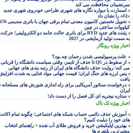
نشینان محافظت می کند
سمارت با دیواره نگاره های شهری طراحی خودروی شهری جدید
تحویل نخستین کامیون معدنی تمام برقی جهان با باتری سدیمی 676
لووات ساعتی در چین
پتنت های جدید BYD برای باتری حالت جامد دو الکترولیتی؛ حرکت
سمت تولید آزمایشی در 2027
بار ویژه
رونگار
لت پرسپولیسی شدن رحمان چه بود؟
از سقوط در QS تا حذف از تایمز، وقتی سیاست دانشگاه را قربانی
 کند/ روایت حذف دانشگاه های ایران از رتبه بندی های جهانی
س لرزه های جنگ ایران؛ قیمت جهانی مواد غذایی به شدت افزایش
فت
رخواست سناتور آمریکایی برای راه اندازی شورش های مسلحانه در
ران
تاره نیجریه ای کل فصل را از دست داد!
بار ویژه
تک ناک
موزش حذف دائمی حساب شبکه های اجتماعی؛ چگونه تمام اکانت
ی خود را دیلیت کنیم؟
هترین اپلیکیشن خرید و فروش طلای آب شده + راهنمای انتخاب
تبرترین پلتفرم ها