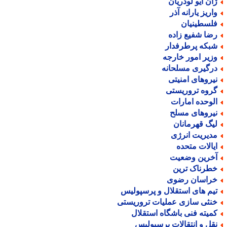
ان ایو لودریان
اریز یارانه آذر
لسطینیان
ضا شفیع زاده
بکه پرطرفدار
زیر امور خارجه
رگیری مسلحانه
یروهای امنیتی
روه تروریستی
لوحده امارات
یروهای مسلح
یگ قهرمانان
دیریت انرژی
یالات متحده
خرین وضعیت
طرناک ترین
راسان رضوی
یم های استقلال و پرسپولیس
نثی سازی عملیات تروریستی
میته فنی باشگاه استقلال
قل و انتقالات پرسپولیس