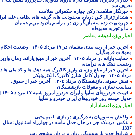
ریف شد
برنگار سلامت؛ رکن چهارم حکمرانی سلامت
شدار ژنرال کین درباره محدودیت های گزینه های نظامی علیه ایران
هره بهت زده سه بازیگر زن در مراسم یادبود مریم همتیان
ا و تجربه «هبوط»
بار ویژه
اندیشه معاصر
آخرین خبر از رتبه بندی معلمان در ۱۷ مرداد ۱۴۰۵ | وضعیت احکام و
وقات فرهنگیان
حمایت یارانه در مرداد ۱۴۰۵ | آخرین خبر از مبلغ یارانه، زمان واریز و
عیت دهک های درآمدی
خرین خبر از مبلغ و زمان واریز کالابرگ همه دهک ها و کد ملی ها در
ول کامل شارژ کالابرگ الکترونیکی
فیش حقوقی بازنشستگان مرداد ۱۴۰۵ | آخرین خبر از حقوق،
ناسب سازی و معوقات بازنشستگان
قیمت خودروهای سایپا و ایران خودرو امروز شنبه ۱۷ مرداد ۱۴۰۵ |
ول قیمت روز خودروهای ایران خودرو و سایپا
بار ویژه
اقتصاد آزاد
اکنش منصوریان به درگیری در بازی با تیم یحیی
کس| درشکه چی در حال حمل ماسه در چهارراه استانبول؛ سال
13
رایط جدید بازنشستگی زنان و مردان مشخص شد