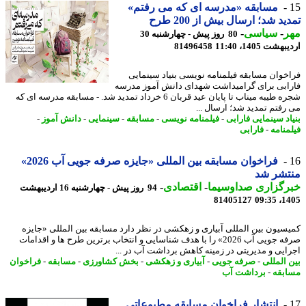
مسابقه «مدرسه ای که می رفتم»
ید شد؛ ارسال بیش از 200 طرح
ر
-
سیاسی
-
80 روز پیش - چهارشنبه 30
شت 1405، 11:40
81496458
خوان مسابقه فیلمنامه نویسی بنیاد سینمایی
ابی برای گرامیداشت شهدای دانش آموز مدرسه
شجره طیبه میناب تا پایان عید قربان 6 خرداد تمدید شد. - مسابقه مدرسه ای که
رفتم تمدید شد؛ ارسال ...
اد سینمایی فارابی
-
فیلمنامه نویسی
-
مسابقه
-
سینمایی
-
دانش آموز
-
منامه
-
فارابی
فراخوان مسابقه بین المللی «جایزه صرفه جویی آب 2026»
تشر شد
رگزاری صداوسیما
-
اقتصادی
-
94 روز پیش - چهارشنبه 16 اردیبهشت
81405127
1405
سیون بین المللی آبیاری و زهکشی در نظر دارد مسابقه بین المللی «جایزه
صرفه جویی آب 2026» را با هدف شناسایی و انتخاب برترین طرح ها و اقدامات
ایی و مدیریتی در زمینه کاهش برداشت آب در ...
 المللی
-
صرفه جویی
-
آبیاری و زهکشی
-
بخش کشاورزی
-
مسابقه
-
فراخوان
بقه
-
برداشت آب
انتشار فراخوان مسابقه مطبوعاتی