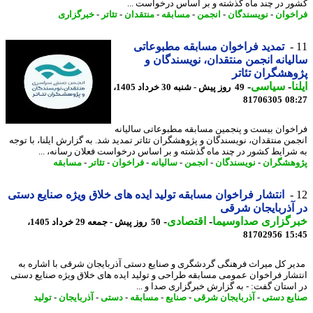
ر در چند ماه گذشته و بر اساس درخواست ...
خوان
-
نویسندگان
-
انجمن
-
مسابقه
-
منتقدان
-
تئاتر
-
خبرگزاری
تمدید فراخوان مسابقه مطبوعاتی
یانه انجمن منتقدان، نویسندگان و
هشگران تئاتر
ا
-
سیاسی
-
49 روز پیش - شنبه 30 خرداد 1405،
81706305
08
خوان بیست و پنجمین مسابقه مطبوعاتی سالیانه
من منتقدان، نویسندگان و پژوهشگران تئاتر تمدید شد. به گزارش ایلنا، با توجه
شرایط کشور در چند ماه گذشته و بر اساس درخواست فعلان رسانه، ...
هشگران
-
نویسندگان
-
انجمن
-
سالیانه
-
فراخوان
-
تئاتر
-
مسابقه
انتشار فراخوان مسابقه تولید ایده های خلاق ویژه صنایع دستی
آذربایجان شرقی
رگزاری صداوسیما
-
اقتصادی
-
50 روز پیش - جمعه 29 خرداد 1405،
81702956
15
ر کل میراث فرهنگی گردشگری و صنایع دستی آذربایجان شرقی با اشاره به
شار فراخوان عمومی مسابقه طراحی و تولید ایده های خلاق ویژه صنایع دستی
استان گفت: - به گزارش خبرگزاری صدا و ...
یع دستی
-
آذربایجان شرقی
-
صنایع
-
مسابقه
-
دستی
-
آذربایجان
-
تولید