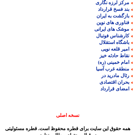
رکز لرزه نگاری
ند فسخ قرارداد
ازگشت به ایران
ناوری های نوین
وشک های ایرانی
ارشناس فوتبال
اشگاه استقلال
میر قلعه نویی
قاط حادثه خیز
مام خمینی (ره)
نطقه غرب آسیا
ئال مادرید در
حران اقتصادی
مضای قرارداد
نسخه اصلی
مه حقوق این سایت برای قطره محفوظ است. قطره مسئولیتی