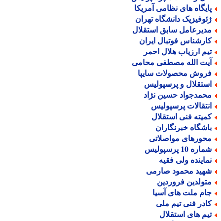
ایگاه های نظامی آمریکا
ئوفیزیک دانشگاه تهران
دیرعامل سابق استقلال
ارشناس فوتبال ایران
یم ارزیاب هلال احمر
یت الله مصطفی محامی
روش محصولات سایپا
ستقلال و پرسپولیس
حمدجواد حسین نژاد
نتقالات پرسپولیس
میته فنی استقلال
اشگاه خبرنگاران
حورهای مواصلاتی
اره 10 پرسپولیس
ماینده ولی فقیه
هید محمود صارمی
تولدین فروردین
ام ملت های آسیا
ادر فنی تیم ملی
یم های استقلال