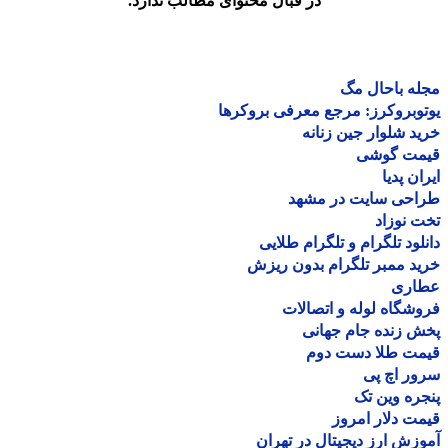
در قبال محتوای مطالب ندارد.
ه باحال مگ
وبروکرز: مرجع معرفی بروکرها
د شلوار جین زنانه
مت گوشی
ان پدیا
احی سایت در مشهد
 نوزاد
لود تلگرام و تلگرام طلایی
د ممبر تلگرام بدون ریزش
اری
شگاه لوله و اتصالات
 زنده جام جهانی
مت طلا دست دوم
ر اچ پی
ره وین تک
ت دلار امروز
زش ارز دیجیتال در تهران