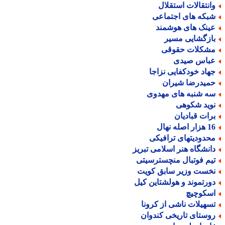
انتقالات استقلال
بکه های اجتماعی
ینک های هوشمند
ازگشایی مسیر
شکلات حقوقی
باس صیدی
هاد خودکفایی نزاجا
میدرضا شیران
ه شنبه های مهدوی
وید شکوهی
رات قبادیان
ر اصله نهال
حدودیتهای ترافیکی
انشگاه هنر اسلامی تبریز
یم فوتبال منچسترسیتی
خست وزیر سابق کویت
ورتموند و هولشتاین کیل
سکوچیچ
سهیلات ناشی از کرونا
وستای تاریخی کندوان