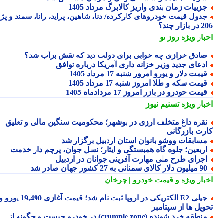
زییات زمان بندی واریز کالابرگ مرداد 1405
دول قیمت خودروهای کارکرده/ دنا، شاهین، پراید، رانا، سمند و پژو
ار چند؟
بار ویژه
روز نو
ادق خرازی چه خوابی برای دولت دید که نقش برآب شد؟
دعای جدید وزیر خزانه داری آمریکا درباره توافق
یمت دلار و یورو امروز شنبه 17 مرداد 1405
یمت سکه و طلا امروز شنبه 17 مرداد 1405
یمت خودرو در بازر امروز 17 مردادماه 1405
بار ویژه
تسنیم نیوز
قره داغ متخلف ارزی در بوشهر؛ محکومیت سنگین مالی و تعلیق
رت بازرگانی
سابقات ووشو بانوان استان اردبیل برگزار شد
ربعین؛ جلوه گاه همبستگی و ایثار؛ نسل جوان، پرچم دار خدمت
جرای طرح ملی مهارت آفرینی جوانان در اردبیل
ون دلار کالای سمنانی به 27 کشور جهان صادر شد
بار ویژه
و قیمت خودرو | چرخان
جیلی E2 الکتریکی در اروپا ثبت نام شد؛ قیمت آغازی 19,490 یورو و
ویل ها از سپتامبر
منطقه خرد شونده (crumple zone) در خودرو چیست و چگونه از