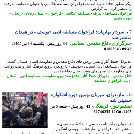
ر مطهر «قائد شهید امت»، فراخوان مسابقه عکاسی با عنوان «حماسه بدرقه»
نتشر کرد. - به گزارش ...
خوان مسابقه
-
بدرقه
-
مسابقه عکاسی
-
فراخوان
-
استان زنجان
-
زنجان
-
ه هنری
سردار بهاریان: فراخوان مسابقه ادبی «یوسف» در همدان
تشر شد
رگزاری دفاع مقدس
-
سیاسی
-
34 روز پیش - یکشنبه 14 تیر 1405،
81805943
09
رکل حفظ آثار و نشر ارزش های دفاع مقدس و مقاومت استان همدان گفت:
خوان مسابقه ادبی استانی «یوسف» با رویکرد ترویج فرهنگ ایثار و ثبت روایت
 مقاومت در محورهای هشت سال دفاع مقدس، ...
ع مقدس
-
مدیرکل حفظ آثار
-
دفاع مقدس و مقاومت
-
مسابقه ادبی
-
استان
-
ی
-
فراخوان مسابقه
مازندران، میزبان نهمین دوره اشکواره
ینی شد
یم نیوز
-
فرهنگی
-
43 روز پیش - جمعه 5 تیر
81746255
1405
خوان نمایشنامه نویسی «اشکواره حسینی»
شر شد. - فراخوان نمایشنامه نویسی اشکواره
نی منتشر شد. از ساری، سید حسین ساداتی، دبیر بخش نمایش نامه نویسی