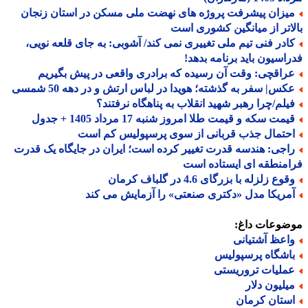
یزان پیشرفت پروژه های نهضت ملی مسکن در استان زنجان
اتر از میانگین کشوری است
ادر فنی تیم ملی تغییری نمی کند/ آشوبی: به جای قلعه نویی،
اسیون باید برنامه بدهد!
راقچی: وقت آن رسیده که برادری واقعی در پیش بگیریم
کس| سفر به گذشته؛ هویدا در لباس ارتش و در دهه 50 شمسی
یلم/چرا رهبر شهید انقلاب به پناهگاه نرفتند؟
مت سکه و قیمت طلا امروز شنبه 17 مرداد 1405 + جدول
حتمال جذب قربانی از سوی پرسپولیس کم است
اجی: هندسه قدرت تغییر کرده است؛ ایران در جایگاه یک قدرت
منطقه ای ایستاده است
وع زلزله با بزرگای 4.6 در گلباف کرمان
مریکا مدل «دکتری صنعتی» را آزمایش می کند
ضوعات داغ:
اعظ آشتیانی
اشگاه پرسپولیس
ملیات تروریستی
یلیون دلار
ستان کرمان