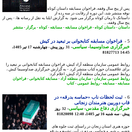
از پنج سال وقفه، فراخوان مسابقه داستان کوتاه
ه منتشر شد، این دوره از رقابت در سه رده از
تانک تا رمان کوتاه برگزار می شود. به گزارش ایلنا به نقل از رسانه ها، - پس از
سال وقفه، ...
تان
-
داستان کوتاه
-
فراخوان مسابقه
-
مسابقه
-
کوتاه
-
برگزار
-
منتشر
فراخوان مسابقه کتابخوانی بر تبعید در کیش
رگزاری صداوسیما
-
سیاسی
-
31 روز پیش - چهارشنبه 17 تیر 1405،
81827713
14
بط عمومی سازمان منطقه آزاد کیش، فراخوان مسابقه کتابخوانی بر تبعید را
ی علاقمندان حوزه کتاب منتشر کرد. - به گزارش خبرگزاری صداوسیما کیش ،
بط عمومی سازمان منطقه آزاد کیش، اعلام کرد:
بط عمومی سازمان
-
سازمان منطقه آزاد
-
مسابقه کتابخوانی
-
فراخوان
بقه
-
مسابقه
-
روابط عمومی
-
کتاب
ثبت لحظات ناب «حماسه بدرقه» در
 دوربین هنرمندان زنجانی
رگزاری دفاع مقدس
-
سیاسی
-
32 روز
ه شنبه 16 تیر 1405، 12:40
81820098
ه هنری استان زنجان در راستای ثبت جلوه های
ر پرشور و حماسی مردم در آیین تشییع و بدرقه