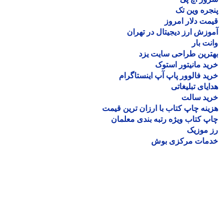
ره وین تک
ت دلار امروز
زش ارز دیجیتال در تهران
ت بار
رین طراحی سایت یزد
د مانیتور استوک
د فالوور پاپ آپ اینستاگرام
یای تبلیغاتی
ید سالت
نه چاپ کتاب با ارزان ترین قیمت
 کتاب ویژه رتبه بندی معلمان
موزیک
مات مرکزی بوش