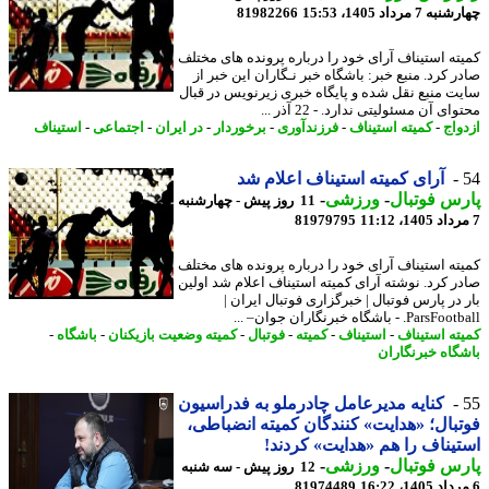
7 مرداد 1405، 15:53
81982266
ته استیناف آرای خود را درباره پرونده های مختلف
ر کرد. منبع خبر: باشگاه خبر نـگاران این خبر از
ت منبع نقل شده و پایگاه خبری زیرنویس در قبال
ای آن مسئولیتی ندارد. - 22 آذر ...
واج
-
کمیته استیناف
-
فرزندآوری
-
برخوردار
-
در ایران
-
اجتماعی
-
استیناف
آرای کمیته استیناف اعلام شد
س فوتبال
-
ورزشی
-
11 روز پیش - چهارشنبه
81979795
ته استیناف آرای خود را درباره پرونده های مختلف
ر کرد. نوشته آرای کمیته استیناف اعلام شد اولین
 در پارس فوتبال | خبرگزاری فوتبال ایران |
Pa. - باشگاه خبرنگاران جوان– ...
ته استیناف
-
استیناف
-
کمیته
-
فوتبال
-
کمیته وضعیت بازیکنان
-
باشگاه
-
گاه خبرنگاران
کنایه مدیرعامل چادرملو به فدراسیون
بال؛ «هدایت» کنندگان کمیته انضباطی،
یناف را هم «هدایت» کردند!
س فوتبال
-
ورزشی
-
12 روز پیش - سه شنبه
81974489