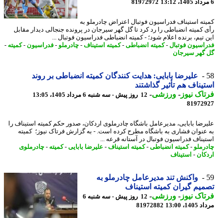
81972972
ته استیناف فدراسیون فوتبال اعتراض چادرملو به
 کمیته انضباطی را رد کرد تا گل گهر سیرجان در پرونده جنجالی دیدار مقابل
 تیم، برنده اعلام شود؛ - کمیته انضباطی فدراسیون فوتبال ...
اسیون فوتبال
-
کمیته انضباطی
-
کمیته استیناف
-
چادرملو
-
فدراسیون
-
کمیته
-
گهر سیرجان
علیرضا بابایی: هدایت کنندگان کمیته انضباطی بر روند
یناف هم تأثیر گذاشتند
اک نیوز
-
ورزشی
-
12 روز پیش - سه شنبه 6 مرداد 1405، 13:05
81972
رضا بابایی، مدیرعامل باشگاه چادرملوی اردکان، صدور حکم کمیته استیناف را
عنوان فشاری به باشگاه مطرح کرده است. - به گزارش فرتاک نیوز؛ کمیته
یناف فدراسیون فوتبال در آستانه قرعه ...
رملو
-
کمیته انضباطی
-
کمیته استیناف
-
علیرضا بابایی
-
کمیته
-
چادرملوی
کان
-
استیناف
واکنش تند مدیرعامل چادرملو به
یم گیران کمیته استیناف
اک نیوز
-
ورزشی
-
12 روز پیش - سه شنبه 6
1، 13:00
81972882