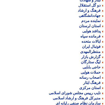
یثار و شهادت
و گل استقلال
رهنگ و ارشاد
هاددانشگاهی
ماینده مردم
ستان لرستان
دافند هوایی
رمانده سپاه
یالات متحده
وتبال ایران
نتظرالمهدی
زارش بازار
یگ ستارگان
اجی بابایی
ملات هوایی
صحاب رسانه
رهنگ ایثار
ستان مرکزی
ایب رییس مجلس شورای اسلامی
دیرکل فرهنگ و ارشاد اسلامی
ازمان نظام صنفی رایانه ای