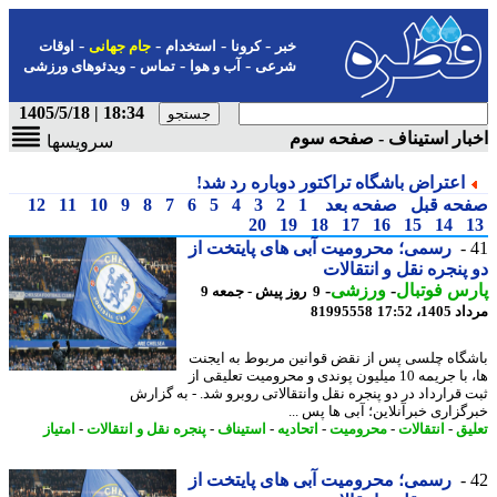
-
-
-
-
خبر
کرونا
استخدام
جام جهانی
اوقات
-
-
-
شرعی
آب و هوا
تماس
ویدئوهای ورزشی
18:34 | 1405/5/18
ار استیناف - صفحه سوم
سرویسها
اعتراض باشگاه تراکتور دوباره رد شد!
حه قبل
صفحه بعد
1
2
3
4
5
6
7
8
9
10
11
12
20
19
18
17
16
15
14
رسمی؛ محرومیت آبی های پایتخت از
پنجره نقل و انتقالات
س فوتبال
-
ورزشی
-
9 روز پیش - جمعه 9
1، 17:52
81995558
گاه چلسی پس از نقض قوانین مربوط به ایجنت
ها، با جریمه 10 میلیون پوندی و محرومیت تعلیقی از
 قرارداد در دو پنجره نقل وانتقالاتی روبرو شد. - به گزارش
گزاری خبرآنلاین؛ آبی ها پس ...
یق
-
انتقالات
-
محرومیت
-
اتحادیه
-
استیناف
-
پنجره نقل و انتقالات
-
امتیاز
رسمی؛ محرومیت آبی های پایتخت از