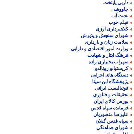
اربی پایتخت
اووشی
شت آب
یلم خوب
لاهبرداری ارزی
ورای سنجش و پذیرش
لامت زنان و بارداری
زارت امور اقتصادی و دارایی
رهنگ ایثار و شهادت
هراب بختیاری زاده
ریستیانو رونالدو
ستگاه های اجرایی
ژوهشگاه ابن سینا
وتبالیست ایرانی
حقیقات و فناوری
ورس کالای ایران
رمانده سپاه قدس
لیرضا منصوریان
پاه قدس گیلان
ورای هماهنگی