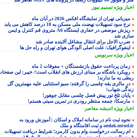
بار ویژه
تسنیم نیوز
یزبانی تهران از نمایشگاه افکس 2026 در آبان ماه
رخ سود تسهیلات نهضت ملی مسکن به 18 درصد کاهش می یابد
ریزش موضعی در حفاری ایستگاه A6 متروی قم کنترل و ایمن
زی شد
رب الاجل برای انتقال مشاغل آلاینده صادر شد
ینفوگرافیک/ علت اصلی آلودگی هوای تهران و راه حل ها
بار ویژه
سرنویس
مان پرداخت حقوق بازنشستگان + معوقات 2 ماه
ویکرد باشگاه بر مبنای ارزش های انقلاب است؛/ خیبر: این صفحات
طی به ما ندارند!
ر مالزی یقه چلسی را گرفتند/ سیو استثنایی علیه مهمترین گل
دگی شهاب!
ایان تلخ تور پیش فصل چلسی مقابل جوهور!
ارسکا: جمعه منتظر رودری در تمرین سیتی هستم!
بار ویژه
اندیشه معاصر
حوه ثبت نام در سامانه املاک و اسکان | آموزش ورود به
amlak.mr و ثبت اقامتگاه و ملک
م رسالت درخواست وام بدون کارمزد؛ شرایط دریافت تسهیلات