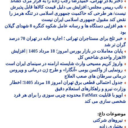
ختر بلاگر تهرانی، حمیدرضا رجب زاده را به قرار مرگ کشاند
ائب رییس مجلس: افزایش بی دلیل قیمت کالاها قابل پذیرش
ت/ هر طرحی که حاکمیت جمهوری اسلامی در تنگه هرمز را
 کند مقبول جمهوری اسلامی ایران نیست
هم افزایی دستگاه ها و رسانه عامل شکوه کنگره 8 شهدای گیلان
خبر تلخ برای مستاجران تهرانی ؛ اجاره خانه در تهران 70 درصد
ن تر شد
پایان معاملات در بازار بورس امروز؛ 18 مرداد 1405 | افزایش
اروژ کریم مسیحی وارث شایسته ارامنه در سینمای ایران است
ونمایی از واکسن بومی «آنگارا» و طرح ژن درمانی و ویروس
انی سرطان های صعب العلاج
جدول احتمالی قطعی برق تهران امروز 18 مرداد 1405؛ اخطار
رت نیرو و راهکارهای استعلام دقیق
اوپو با قابلیت FatMax محدوده چربی سوزی را برای هر فرد
صی سازی می کند
ضوعات داغ:
یروهای شرکتی
ختیاری زاده