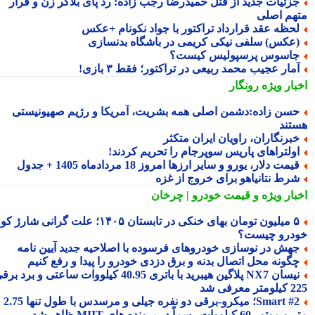
زئیات جدید از قتل حمیدرضا رجب زاده: رد پای بلاگر زن و فرار
هم اصلی
حظه عقد قرارداد تراکتور با جواد نکونام +عکس
عکس) سلفی نیکی کریمی در باشگاه بدنسازی
اسوس پرسپولیس کیست؟
مار عجیب محمد ربیعی در تراکتور؛ فقط ۳ بازی!
بار ویژه
رونگار
سن زاده:دشمن اصلی همه بشریت، آمریکا و رژیم صهیونیستی
تند
برنگاران، راویان ایران متکثر
ولتراهای پاریس سوپرجام را تحریم کردند!
یمت دلار، یورو و سایر ارزها امروز 18 مردادماه 1405 + جدول
رط نتانیاهو برای خروج از غزه
بار ویژه
و قیمت خودرو | چرخان
۵ میلیون تومان بهای خنکی در تابستان ۱۴۰۵؛ علت گرانی شارژ کولر
درو چیست؟
هش در نوسازی خودروهای فرسوده با اصلاحیه جدید آیین نامه
گونه محل اتصال بدنه و برق دزدی خودرو را پیدا و رفع کنیم
نیسان NX7 پلاگین هیبرید با باتری 40.95 کیلووات ساعتی و برد برقی
 معرفی شد
Smart #2؛ میکرو-برقی دو نفره جیلی و مرسدس با طول تنها 2.75
ور 60 کیلووات رسماً در پرونده های MIIT ظاهر شد