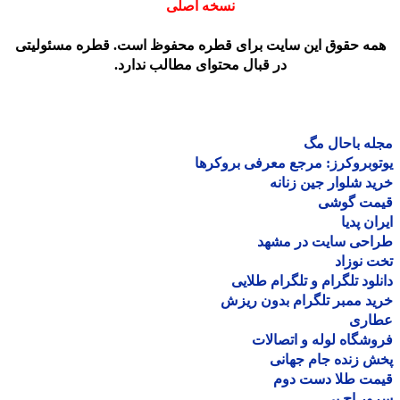
نسخه اصلی
مه حقوق این سایت برای قطره محفوظ است. قطره مسئولیتی
در قبال محتوای مطالب ندارد.
ه باحال مگ
وبروکرز: مرجع معرفی بروکرها
د شلوار جین زنانه
مت گوشی
ان پدیا
احی سایت در مشهد
 نوزاد
لود تلگرام و تلگرام طلایی
د ممبر تلگرام بدون ریزش
اری
شگاه لوله و اتصالات
 زنده جام جهانی
مت طلا دست دوم
ر اچ پی