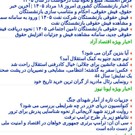
ض الحسنه، مبلغ و نحوه ثبت درخواست در سال ۱۴۰۵
اخبار بازنشستگان کشوری امروز ۱۸ مرداد ۱۴۰۵ | آخرین خبر
وق، فیش حقوقی، احکام و متناسب سازی بازنشستگان
فیش حقوقی بازنشستگان شرکت نفت ۱۴۰۵ | ورود به سامانه سما
مشاهده فیش حقوقی بازنشستگان نفت
فیش حقوقی بازنشستگان تامین اجتماعی ۱۴۰۵ | نحوه دریافت فیش
وقی جدید، سامانه مشاهده فیش و جزئیات افزایش حقوق
بار ویژه
اقتصاد آزاد
یا بنزین گران می شود؟
یم جدید جنپو به کمک استقلال آمد؟
شف جانشین برای جلالی/ خیال کادرفنی استقلال راحت شد
کس| سفر به گذشته؛ انتظامی، مشایخی و نصیریان در پشت صحنه
 نمایش؛ سال 44
ونمایی رئال مادرید از گران ترین خرید تاریخ خود
بار ویژه
ایونا نیوز
زییات تازه از آمار شهدای جنگ
نوانسیون دریای خزر در چه شرایطی بررسی می شود؟
وایت فرزند شهید لاریجانی از نحوه شناسایی پدرش برای ترور
تانیاهو زیر بار طرح ترامپ نرفت
ی ان ان: ترامپ برتری جمهوری خواهان در اقتصاد و امنیت ملی را
 دست داده است