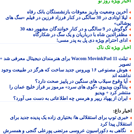
بار ویژه
روز نو
خرین وضعیت واریز معوقات بازنشستگان بانک رفاه
لیلا اوتادی در 30 سالگی در کنار فرزاد فرزین در فیلم «سگ های
شالی»
گوش در 9 سالگی و در کنار خوانندگان مشهور دهه 30
ظفرالدین شاه با درباریان و یک سگ در شکارگاه
دای احترام ویژه دی پل به پدر مسی!
بار ویژه
تک ناک
تبلت Wacom MovinkPad 11 برای هنرمندان دیجیتال معرفی شد +
ویر
هوش مصنوعی ۱۶ ویروس جدید ساخت که هرگز در طبیعت وجود
شته اند
یا وقوع سیلاب های سنگین در پاییز صحت دارد؟
نتاگون ویدیوی «گوی های سرد» مرموز بر فراز خلیج عمان را
تشر کرد + ویدیو
یران از پهپاد ریپر و هرمس چه اطلاعاتی به دست می آورد؟
ار داغ:
بری توپ برای استقلالی ها/ بختیاری زاده یک پدیده جدید برای
قلال پیدا کرد
گاهی به دکوراسیون عروسی مرتضی پورعلی گنجی و همسرش