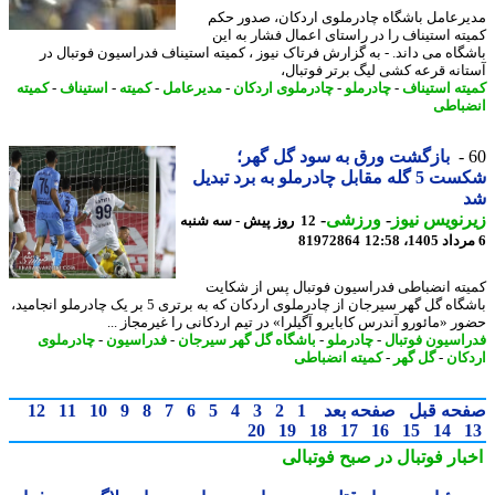
رعامل باشگاه چادرملوی اردکان، صدور حکم
ته استیناف را در راستای اعمال فشار به این
گاه می داند. - به گزارش فرتاک نیوز ، کمیته استیناف فدراسیون فوتبال در
انه قرعه کشی لیگ برتر فوتبال،
ته استیناف
-
چادرملو
-
چادرملوی اردکان
-
مدیرعامل
-
کمیته
-
استیناف
-
کمیته
باطی
بازگشت ورق به سود گل گهر؛
شکست 5 گله مقابل چادرملو به برد تبدیل
نویس نیوز
-
ورزشی
-
12 روز پیش - سه شنبه
81972864
ته انضباطی فدراسیون فوتبال پس از شکایت
باشگاه گل گهر سیرجان از چادرملوی اردکان که به برتری 5 بر یک چادرملو انجامید،
ر «مائورو آندرس کابایرو آگیلرا» در تیم اردکانی را غیرمجاز ...
اسیون فوتبال
-
چادرملو
-
باشگاه گل گهر سیرجان
-
فدراسیون
-
چادرملوی
کان
-
گل گهر
-
کمیته انضباطی
حه قبل
صفحه بعد
1
2
3
4
5
6
7
8
9
10
11
12
20
19
18
17
16
15
14
بار فوتبال در صبح فوتبالی