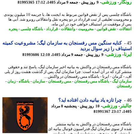
گار
-
ورزشی
-
9 روز پیش - جمعه 9 مرداد 1405، 17:12
81995365
باشگاه چلسی پس از نقض قوانین مربوط به ایجنت ها، با جریمه 10 میلیون پوندی
حرومیت تعلیقی از ثبت قرارداد در دو پنجره نقل وانتقالاتی روبرو شد. آبی ها
از موفقیت در استیناف خواهی خود در این ماه،
الات
-
نقض قوانین
-
محرومیت
-
وانتقالات
-
قرارداد
-
باشگاه چلسی
-
پنجره
کنایه سنگین مس رفسنجان به سازمان لیگ؛ مشروعیت کمیته
یناف را زیر سوال بردید
ا
-
ورزشی
-
9 روز پیش - جمعه 9 مرداد 1405، 12:10
81993606
گاه مس رفسنجان در واکنش به بیانیه اخیر سازمان لیگ، پاسخ تند و حقوقی
شر کرد که در آن آمده است: چرا سازمان لیگ پس از گذشت هشت روز از پلی
 - کرمان - ایرنا - باشگاه مس رفسنجان در واکنش ...
مان لیگ
-
باشگاه مس رفسنجان
-
مس رفسنجان
-
سازمان
-
باشگاه
-
زمان
-
نجان
چرا تازه یاد بیانیه دادن افتاده اید؟
بتر
-
ورزشی
-
10 روز پیش - پنجشنبه 8 مرداد
81991367
1405
گاه مس رفسنجان در واکنش به بیانیه منتشر
 از سوی سازمان لیگ فدراسیون فوتبال بیانیه ای
منتشر کرد. منبع خبر مسئولیت این خبر با سایت