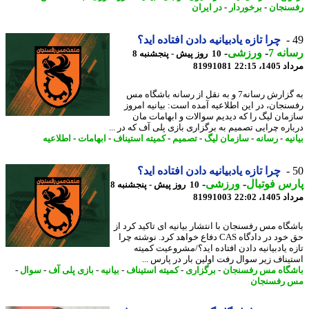
نجان
-
برخوردار
-
در ایران
چرا تازه یادبیانیه دادن افتاده اید؟
نه 7
-
ورزشی
-
10 روز پیش - پنجشنبه 8
1، 22:15
81991081
به گزارش رسانه7 و به نقل از رسانه باشگاه مس
نجان، در این اطلاعیه آمده است: بیانیه امروز
مان لیگ را که دیدیم سوالات و ابهامات مان
اره چرایی تصمیم به برگزاری بازی پلی آف که در ...
یه
-
رسانه
-
سازمان لیگ
-
تصمیم
-
کمیته استیناف
-
ابهامات
-
اطلاعیه
چرا تازه یادبیانیه دادن افتاده اید؟
س فوتبال
-
ورزشی
-
10 روز پیش - پنجشنبه 8
1، 22:02
81991003
گاه مس رفسنجان با انتشار بیانیه ای تاکید کرد از
حق خود در دادگاه CAS دفاع خواهد کرد. نوشته چرا
ه یادبیانیه دادن افتاده اید؟/مشروعیت کمیته
یناف زیر سوال رفت اولین بار در پارس ...
گاه مس رفسنجان
-
برگزاری
-
کمیته استیناف
-
بیانیه
-
بازی پلی آف
-
سوال
-
رفسنجان