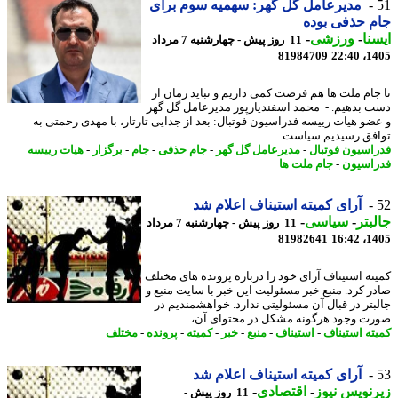
مدیرعامل گل گهر: سهمیه سوم برای
 حذفی بوده
نا
-
ورزشی
-
11 روز پیش - چهارشنبه 7 مرداد
81984709
1405
جام ملت ها هم فرصت کمی داریم و نباید زمان از
 بدهیم. - محمد اسفندیارپور مدیرعامل گل گهر
ضو هیات رییسه فدراسیون فوتبال: بعد از جدایی تارتار، با مهدی رحمتی به
فق رسیدیم سیاست ...
اسیون فوتبال
-
مدیرعامل گل گهر
-
جام حذفی
-
جام
-
برگزار
-
هیات رییسه
اسیون
-
جام ملت ها
آرای کمیته استیناف اعلام شد
بتر
-
سیاسی
-
11 روز پیش - چهارشنبه 7 مرداد
81982641
1405
ته استیناف آرای خود را درباره پرونده های مختلف
ر کرد. منبع خبر مسئولیت این خبر با سایت منبع و
بتر در قبال آن مسئولیتی ندارد. خواهشمندیم در
ت وجود هرگونه مشکل در محتوای آن، ...
ته استیناف
-
استیناف
-
منبع
-
خبر
-
کمیته
-
پرونده
-
مختلف
آرای کمیته استیناف اعلام شد
نویس نیوز
-
اقتصادی
-
11 روز پیش -