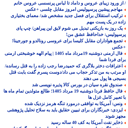
ز ورود زیبای عروس و داماد تا لباس پرنسسی عروس خانم
هاجم پیشین پرسپولیس امروز مقابل چلسی +عکس
رکیب استقلال برای فصل جدید مشخص شد/ معمای بختیاری
ه در یک پست مهم
ک روز به بازیکنی تبدیل می شوم لایق این پیراهن/ چپ پای
سپولیس: خداحافظ عشق من!
جمع هواداران مقابل کلیسا برای عروسی رونالدو و جورجینا!
کس
فال ارمنی دوشنبه 19مرداد ماه 1405 | پیام الهه خوشبختی ارمنی
ی فردا شما
عترافات دختر بلاگری که حمیدرضا رجب زاده را به قتل رسانده/
مرتب به من تذکر حجاب می داد/دوست پسرم گفت بابت قتل
جی ها پول می دهند
ندوق نقره سیان در بورس کالا پذیره نویسی شد
فال حافظ فردا دوشنبه 19 مرداد 1405؛ طالع متولدین تمام ماه ها
تعبیر کامل غزل ها
نس: آمریکا به توافقی درمورد تنگه هرمز نزدیک شده
یزدی: خبرنگاران برای تبیین حقایق باید به سلاح تحلیل پژوهشی
هز شوند
ایر نفت آمریکا به کف 40 ساله رسید