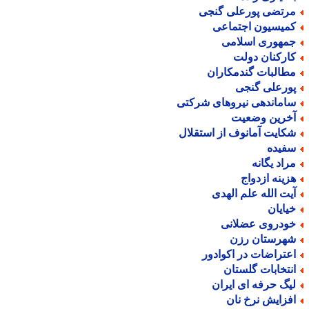
رتضی پورعلی گنجی
میسیون اجتماعی
مهوری اسلامی
ارکنان دولت
طالبات گندمکاران
ورعلی گنجی
اماندهی نیروهای شرکتی
خرین وضعیت
کایت آمانوف از استقلال
فیده
راد یگانه
زینه ازدواج
یت الله علم الهدی
یایان
ودروی عضلانی
هرستان رزن
عتراضات در اکوادور
نتخابات گلستان
یگ حرفه ای ایران
فزایش نرخ نان