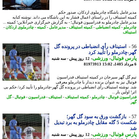
رعامل باشگاه چادرملوی اردکان، صدور حکم
ته استیناف را در راستای اعمال فشار به این باشگاه می داند. نوشته کنایه
رعامل چادرملو به فدراسیون فوتبال؛ - به گزارش خبرگزاری خبرآنلاین؛ کمیته ...
رملو
-
کمیته انضباطی
-
کمیته استیناف
-
مدیرعامل
-
کمیته
-
چادرملوی اردکان
-
یناف
استیناف رأی انضباطی در پرونده گل
-چادرملو را تأیید کرد
س فوتبال
-
ورزشی
-
12 روز پیش - سه شنبه
81973913
 گل گهر سیرجان در کمیته استیناف فدراسیون
بال نیز به عنوان برنده دیدار با چادرملو معرفی
 نوشته استیناف رأی انضباطی در پرونده گل گهر-چادرملو را تأیید کرد/ حکم بی
 اولین بار ...
اسیون فوتبال
-
چادرملو
-
کمیته استیناف
-
استیناف
-
فدراسیون
-
فوتبال
-
گل
بازگشت ورق به سود گل گهر؛
شکست 5 گله مقابل چادرملو به برد تبدیل
س فوتبال
-
ورزشی
-
12 روز پیش - سه شنبه