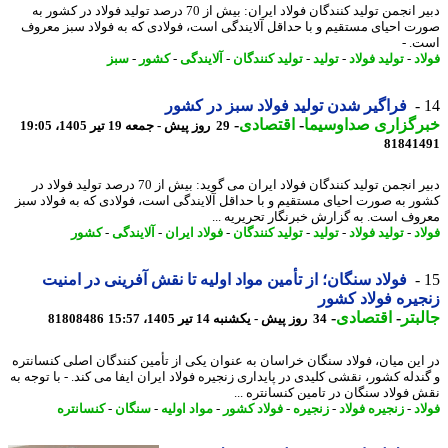
دبیر انجمن تولید کنندگان فولاد ایران: بیش از 70 درصد تولید فولاد در کشور به
ت احیای مستقیم و با حداقل آلایندگی است، فولادی که به فولاد سبز معروف
. -
د
-
تولید فولاد
-
تولید
-
تولید کنندگان
-
آلایندگی
-
کشور
-
سبز
فراگیر شدن تولید فولاد سبز در کشور
رگزاری صداوسیما
-
اقتصادی
-
29 روز پیش - جمعه 19 تیر 1405، 19:05
81841
دبیر انجمن تولید کنندگان فولاد ایران می گوید: بیش از 70 درصد تولید فولاد در
ر به صورت احیای مستقیم و با حداقل آلایندگی است، فولادی که به فولاد سبز
وف است. به گزارش خبرنگار تحریریه ...
د
-
تولید فولاد
-
تولید
-
تولید کنندگان
-
فولاد ایران
-
آلایندگی
-
کشور
فولاد سنگان؛ از تأمین مواد اولیه تا نقش آفرینی در امنیت
یره فولاد کشور
بتر
-
اقتصادی
-
34 روز پیش - یکشنبه 14 تیر 1405، 15:57
81808486
این میان، فولاد سنگان خراسان به عنوان یکی از تأمین کنندگان اصلی کنسانتره
ندله کشور، نقشی کلیدی در پایداری زنجیره فولاد ایران ایفا می کند. - با توجه به
 فولاد سنگان در تامین کنسانتره ...
د
-
زنجیره فولاد
-
زنجیره
-
فولاد کشور
-
مواد اولیه
-
سنگان
-
کنسانتره