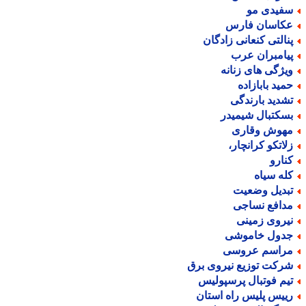
فیدی مو
کاسان فارس
نالتی کنعانی زادگان
یامبران عرب
یژگی های زنانه
مید بابازاده
شدید بارندگی
سکتبال شیمیدر
هوش وقاری
لاتکو کرانچار،
نارو
له سیاه
بدیل وضعیت
دافع نساجی
یروی زمینی
دول خاموشی
راسم عروسی
رکت توزیع نیروی برق
یم فوتبال پرسپولیس
ییس پلیس راه استان