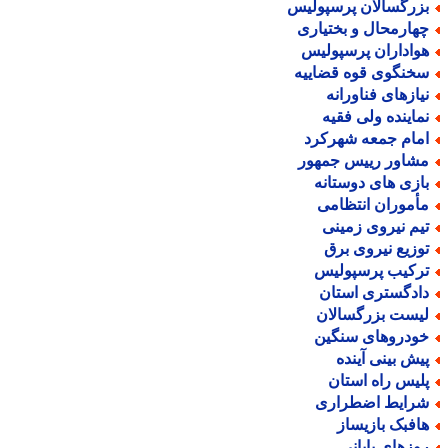
زرگسالان پرسپولیس
هارمحال و بختیاری
واداران پرسپولیس
خنگوی قوه قضاییه
یازهای فناورانه
ماینده ولی فقیه
مام جمعه شهرکرد
شاور رییس جمهور
ازی های دوستانه
أموران انتظامی
یم نیروی زمینی
وزیع نیروی برق
رکیب پرسپولیس
ادگستری استان
یست بزرگسالان
ودروهای سنگین
یش بینی آینده
لیس راه استان
رایط اضطراری
افبک بازیساز
وزهای پایانی