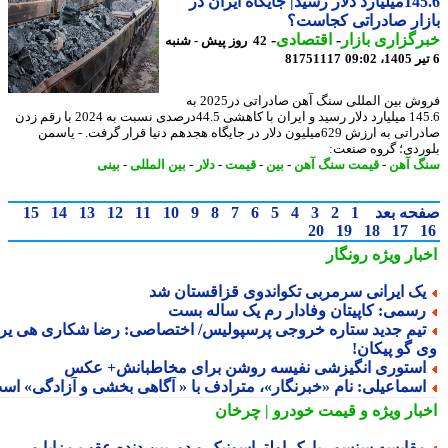
145.6میلیارد دلار رسید| جایگاه ایران در
ار صادراتی کجاست؟
گزاری بازار
-
اقتصادی
-
42 روز پیش - شنبه
81751117
فروش بین المللی سنگ آهن صادراتی در2025 به
145.6 میلیارد دلار رسید و ایران با کاهشی 44.5درصدی نسبت به 2024 با رقم زدن
صادراتی به ارزش 629میلیون دلار در جایگاه هجدهم دنیا قرار گرفت. - یاسمن
ردی؛ گروه صنعت:
 آهن
-
قیمت سنگ آهن
-
بین
-
قیمت
-
دلار
-
بین المللی
-
بینی
حه بعد
1
2
3
4
5
6
7
8
9
10
11
12
13
14
15
20
19
18
17
بار ویژه
رونگار
ک ایرانی سرمربی تکواندوی قزاقستان شد
سمی: کاپیتان وفادار رم یک ساله بست
یم جدید ستاره خروجی پرسپولیس/ اختصاصی: رضا شکاری هی یر
 گو پیکان!
ستوری انگیزشی نفیسه روشن برای مخاطبانش+ عکس
سماعیلی: نامِ «خبرنگار»، مترادف با « آگاهی بخشی و آزادگی» است
بار ویژه
و قیمت خودرو | چرخان
قایسه سنسور پارک اولتراسونیک و دوربین دنده عقب مزایا و