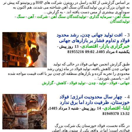
بر اساس گزارشی از کلاید راسل در رویترز، شرکت های BHP و ریوتینتو که پیش تر
عنوان بزرگ ترین تولیدکنندگان سنگ آهن شناخته می شدند، هم اکنون به
آوری بیشتری از مس دست یافته اند. - به گزارش ...
 آهن
-
سرمایه گذاری
-
تولیدکنندگان سنگ آهن
-
شرکت
-
آهن
-
سنگ
-
یدکنندگان
افت تولید جهانی چدن، رشد محدود
اد و تداوم فشار بر بازارهای جهانی
گزاری بازار
-
اقتصادی
-
13 روز پیش -
داد 1405، 09:02
81955216
 گزارش انجمن جهانی فولاد در حالی که تولید
نی چدن کاهش یافته، تولید فولاد در ماه ژوئن رشد
ودی را تجربه کرده و بازارهای منطقه ای چدن نیز با افت قیمت مواجه شده
 - یاسمن بلوردی؛ ...
نی
-
فولاد
-
تولید
-
چدن
-
تولید فولاد
-
کاهش
-
گزارش
چهار سال محدودیت انرژی؛ فولاد
ستان، ظرفیت دارد اما برق ندارد
ا
-
اقتصادی
-
14 روز پیش - شنبه 3 مرداد 1405،
81949370
13
نگاه نخست، فولاد خوزستان یک شرکت بزرگ
ادی است؛ اما در واقع، یکی از ستون های اصلی