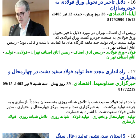
دلایل تاخیر در تحویل ورق فولادی به
دروسازان
ا
-
اقتصادی
-
36 روز پیش - جمعه 12 تیر 1405،
81792990
10
س اتاق اصناف تهران در مورد دلایل تاخیر تحویل
 فولادی به صنعت خودرو گفت: ورق فولادی که
ید شده، برای تولید چند ماهه کارگاه های ما کفایت داشت و کافی بود؛ - رییس
ق اصناف تهران ...
د
-
ورق فولادی
-
رییس اتاق اصناف
-
رییس اتاق اصناف تهران
-
فولادی
-
تولید
-
ق اصناف تهران
راه اندازی مجدد خط تولید فولاد سفید دشت در چهارمحال و
یاری
رگزاری صداوسیما
-
اقتصادی
-
39 روز پیش - سه شنبه 9 تیر 1405، 09:15
81772
د تولید فولاد سفیددشت با تلاش شبانه روزی متخصصان مجدداً بازسازی و به
ه تولید برگشت. - به خبرگزاری صدا و سیما مرکز چهارمحال و بختیاری ، مدیر
ل فولاد سفیددشت با اشاره به خسارت ...
د
-
چهارمحال و بختیاری
-
تولید فولاد
-
شبانه روزی
-
تلاش شبانه روزی
-
فولاد
-
سازی
5 استان صدرنشین تولید زغال سنگ