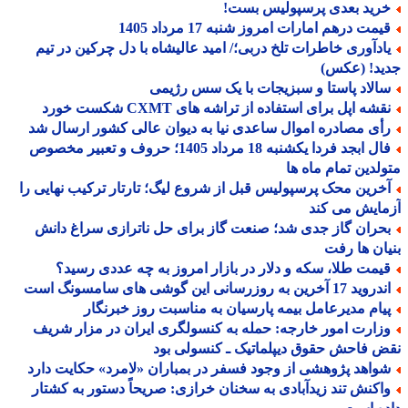
رید بعدی پرسپولیس بست!
یمت درهم امارات امروز شنبه 17 مرداد 1405
ادآوری خاطرات تلخ دربی؛/ امید عالیشاه با دل چرکین در تیم
ید! (عکس)
الاد پاستا و سبزیجات با یک سس رژیمی
شه اپل برای استفاده از تراشه های CXMT شکست خورد
أی مصادره اموال ساعدی نیا به دیوان عالی کشور ارسال شد
فال ابجد فردا یکشنبه 18 مرداد 1405؛ حروف و تعبیر مخصوص
لدین تمام ماه ها
خرین محک پرسپولیس قبل از شروع لیگ؛ تارتار ترکیب نهایی را
ایش می کند
حران گاز جدی شد؛ صنعت گاز برای حل ناترازی سراغ دانش
ان ها رفت
یمت طلا، سکه و دلار در بازار امروز به چه عددی رسید؟
د 17 آخرین به روزرسانی این گوشی های سامسونگ است
یام مدیرعامل بیمه پارسیان به مناسبت روز خبرنگار
زارت امور خارجه: حمله به کنسولگری ایران در مزار شریف
 فاحش حقوق دیپلماتیک ـ کنسولی بود
واهد پژوهشی از وجود فسفر در بمباران «لامرد» حکایت دارد
اکنش تند زیدآبادی به سخنان خرازی: صریحاً دستور به کشتار