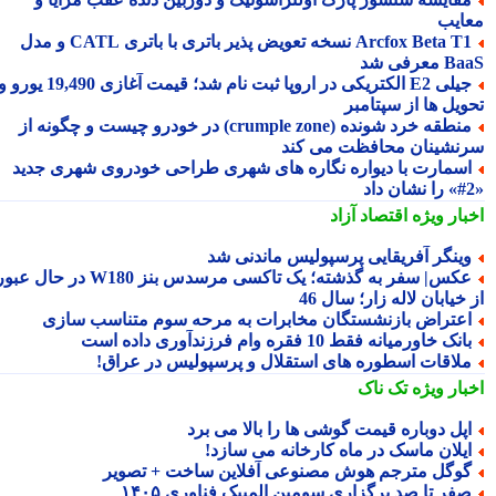
ایب
Arcfox Beta T1 نسخه تعویض پذیر باتری با باتری CATL و مدل
معرفی شد
جیلی E2 الکتریکی در اروپا ثبت نام شد؛ قیمت آغازی 19,490 یورو و
ویل ها از سپتامبر
منطقه خرد شونده (crumple zone) در خودرو چیست و چگونه از
نشینان محافظت می کند
سمارت با دیواره نگاره های شهری طراحی خودروی شهری جدید
بار ویژه
اقتصاد آزاد
ینگر آفریقایی پرسپولیس ماندنی شد
عکس| سفر به گذشته؛ یک تاکسی مرسدس بنز W180 در حال عبور
خیابان لاله زار؛ سال 46
عتراض بازنشستگان مخابرات به مرحه سوم متناسب سازی
انک خاورمیانه فقط 10 فقره وام فرزندآوری داده است
لاقات اسطوره های استقلال و پرسپولیس در عراق!
بار ویژه
تک ناک
پل دوباره قیمت گوشی ها را بالا می برد
یلان ماسک در ماه کارخانه می سازد!
وگل مترجم هوش مصنوعی آفلاین ساخت + تصویر
فر تا صد برگزاری سومین المپیک فناوری ۱۴۰۵