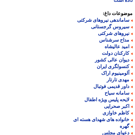
ه است
ضوعات داغ:
اماندهی نیروهای شرکتی
یروس گرجستانی
یروهای شرکتی
داح سرشناس
مید عالیشاه
ارکنان دولت
یوان عالی کشور
نسولگری ایران
لومینیوم اراک
هدی تارتار
اور قدیمی فوتبال
امانه سیاح
ایحه پلیس ویژه اطفال
کبر صحرایی
اظم خاوازی
انواده های شهدای هسته ای
هره
عوای مجلس