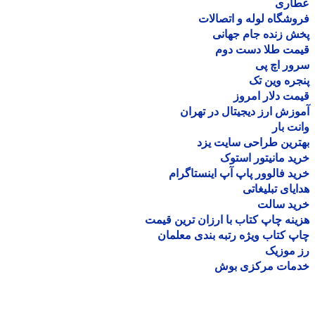
اری
شگاه لوله و اتصالات
 زنده جام جهانی
مت طلا دست دوم
ر اچ پی
ره وین تک
ت دلار امروز
زش ارز دیجیتال در تهران
ت بار
رین طراحی سایت یزد
د مانیتور استوک
د فالوور پاپ آپ اینستاگرام
یای تبلیغاتی
ید سالت
نه چاپ کتاب با ارزان ترین قیمت
 کتاب ویژه رتبه بندی معلمان
موزیک
مات مرکزی بوش