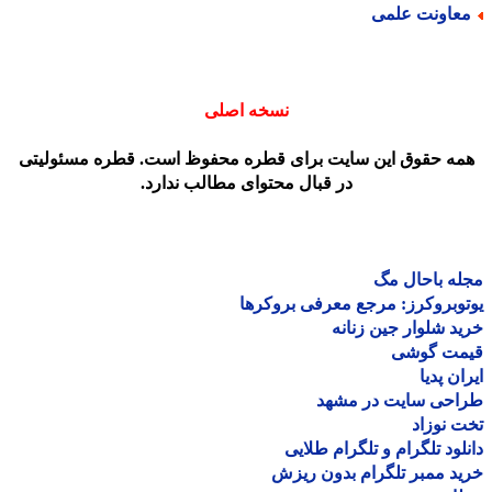
عاونت علمی
نسخه اصلی
مه حقوق این سایت برای قطره محفوظ است. قطره مسئولیتی
در قبال محتوای مطالب ندارد.
ه باحال مگ
وبروکرز: مرجع معرفی بروکرها
د شلوار جین زنانه
مت گوشی
ان پدیا
احی سایت در مشهد
 نوزاد
لود تلگرام و تلگرام طلایی
د ممبر تلگرام بدون ریزش