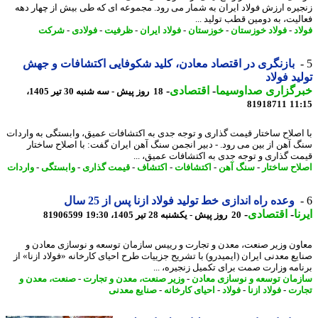
یره ارزش فولاد ایران به شمار می رود. مجموعه ای که طی بیش از چهار دهه
لیت، به دومین قطب تولید ...
د
-
فولاد خوزستان
-
خوزستان
-
فولاد ایران
-
ظرفیت
-
فولادی
-
شرکت
بازنگری در اقتصاد معادن، کلید شکوفایی اکتشافات و جهش
ید فولاد
رگزاری صداوسیما
-
اقتصادی
-
18 روز پیش - سه شنبه 30 تیر 1405،
81918711
11
اصلاح ساختار قیمت گذاری و توجه جدی به اکتشافات عمیق، وابستگی به واردات
 آهن از بین می رود. - دبیر انجمن سنگ آهن ایران گفت: با اصلاح ساختار
ت گذاری و توجه جدی به اکتشافات عمیق، ...
اح ساختار
-
سنگ آهن
-
اکتشافات
-
اکتشاف
-
قیمت گذاری
-
وابستگی
-
واردات
وعده راه اندازی خط تولید فولاد ازنا پس از 25 سال
ا
-
اقتصادی
-
20 روز پیش - یکشنبه 28 تیر 1405، 19:30
81906599
ون وزیر صنعت، معدن و تجارت و رییس سازمان توسعه و نوسازی معادن و
یع معدنی ایران (ایمیدرو) با تشریح جزییات طرح احیای کارخانه «فولاد ازنا» از
امه وزارت صمت برای تکمیل زنجیره، ...
مان توسعه و نوسازی معادن
-
وزیر صنعت، معدن و تجارت
-
صنعت، معدن و
رت
-
فولاد ازنا
-
فولاد
-
احیای کارخانه
-
صنایع معدنی