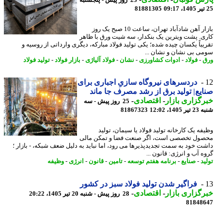
23 روز پیش - پنجشنبه
81881305
بازار آهن شادآباد تهران، ساعت 10 صبح یک روز
ی. پشت ویترین یک بنکدار، سه شیت ورق با ظاهر
یباً یکسان چیده شده؛ یکی تولید فولاد مبارکه، دیگری وارداتی از روسیه و
ی بی نشان و نشان ...
-
فولاد
-
ادوات کشاورزی
-
نشان
-
فولاد آلیاژی
-
بازار فولاد
-
تولید فولاد
دردسرهای نیروگاه سازیِ اجباری برای
یع| تولید برق از رشد مصرف جا ماند
گزاری بازار
-
اقتصادی
-
25 روز پیش - سه
140، 12:02
81867323
فه یک کارخانه تولید فولاد یا سیمان، تولید
ول تخصصی است، اگر صنعت فضا و تمکن مالی
ت خود به سمت تجدیدپذیرها می رود، اما نباید به دلیل ضعف شبکه، - بازار ؛
 آب و انرژی: قانون ...
د
-
صنایع
-
برنامه هفتم توسعه
-
تامین
-
قانون
-
انرژی
-
وظیفه
فراگیر شدن تولید فولاد سبز در کشور
گزاری بازار
-
اقتصادی
-
28 روز پیش - شنبه 20 تیر 1405، 20:22
81848