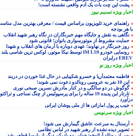
شت این چت بات یک آدم واقعی نشسته است!
بار ویژه
تسنیم نیوز
اهنمای خرید تلویزیون براساس قیمت / معرفی بهترین مدل مناسب
 هر بودجه
گاهی به نقش و جایگاه مهم خبرنگاران در نگاه رهبر شهید انقلاب
مایت مشروط از موتورسواری بانوان؛ قانونی شود
وز خبرنگار در نهاوند؛ عهدی دوباره با آرمان های انقلاب و شهدا
رونمایی خودرو IM LS9 توسط نیکا موتور، لوکس ترین شاسی بلند
 درایران
بار ویژه
روز نو
اطمه معتمدآریا و خسرو شکیبایی در حال غذا خوردن در دربند
10 نفر به عروسی رونالدو دعوت نمی شوند!
وگوش در دو سالگی و در کنار مادرش نسرین صبحی نوری
تارتار این پدیده 19 ساله را برای پرسپولیس از چنگ نساجی و تراکتور
آورد
یب پر پول اماراتی ها از ملی پوشان ایرانی
بار ویژه
سرنویس
رسنال به سرعت عاشق گیمارش می شود!
صویر دیده نشده از رهبر شهید در لباس نظامی
س از رونالد آرائوخو/ جدایی دو بازیکن دیگر از بارسا قطعی شد