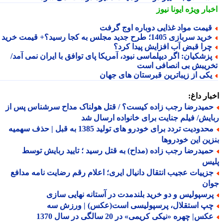
بار ویژه
ایونا نیوز
یمت مواد غذایی دوباره اوج گرفت
ید سربازی 1405؛ طرح جدید مجلس به کجا رسید؟+ قیمت خرید
را قبض آب افزایش پیدا کرد؟
زشکیان: اگر دیپلماسی نبود، آمریکا پای توافق با ایران نمی آمد/
ریبش بی انصافی است
کی از زیباترین قبرستان های جهان
ار داغ:
میدرضا رجب زاده کیست؟ / قتل هولناک مداح سرشناس پس از
یش/ فیلم جنایت برای خانواده ارسال شد
محدودیت تردد برای خودرو های تولید 1385 به قبل | حذف سهمیه
ین این خودروها
میدرضا رجب زاده (مداح) به قتل رسید ؛ تایید ربایش توسط
یس
زییات عجیب انتقال دانیال ایری؛ اعلام رقم رضایت نامه مدافع
ان
رسپولیس و دو خرید بلندمدت در آستانه نهایی سازی
پ استقلال، پرسپولیسی است(عکس) | ورزش سه
س| چهره «نیکی کریمی» در 20 سالگی در سال 1370