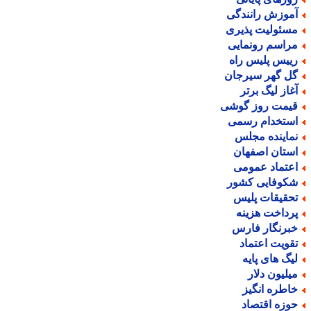
موزش رانندگی
سئولیت پذیری
راسم رونمایی
ییس پلیس راه
ل گهر سیرجان
غاز لیگ برتر
یمت روز گوشی
ستخدام رسمی
ماینده مجلس
ستان اصفهان
عتماد عمومی
کوفایی کشور
حقیقات پلیس
رداخت هزینه
برنگار فارس
قویت اعتماد
یگ های پایه
یلیون دلار
اطره انگیز
وزه اقتصاد