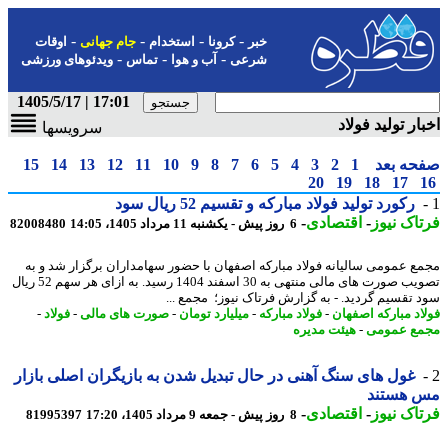
-
-
-
-
خبر
کرونا
استخدام
جام جهانی
اوقات
-
-
-
شرعی
آب و هوا
تماس
ویدئوهای ورزشی
17:01 | 1405/5/17
ار تولید فولاد
سرویسها
حه بعد
1
2
3
4
5
6
7
8
9
10
11
12
13
14
15
20
19
18
17
رکورد تولید فولاد مبارکه و تقسیم 52 ریال سود
اک نیوز
-
اقتصادی
-
6 روز پیش - یکشنبه 11 مرداد 1405، 14:05
82008480
ع عمومی سالیانه فولاد مبارکه اصفهان با حضور سهامداران برگزار شد و به
تصویب صورت های مالی منتهی به 30 اسفند 1404 رسید. به ازای هر سهم 52 ریال
 تقسیم گردید. - به گزارش فرتاک نیوز؛ مجمع ...
اد مبارکه اصفهان
-
فولاد مبارکه
-
میلیارد تومان
-
صورت های مالی
-
فولاد
-
ع عمومی
-
هیئت مدیره
غول های سنگ آهنی در حال تبدیل شدن به بازیگران اصلی بازار
 هستند
اک نیوز
-
اقتصادی
-
8 روز پیش - جمعه 9 مرداد 1405، 17:20
81995397