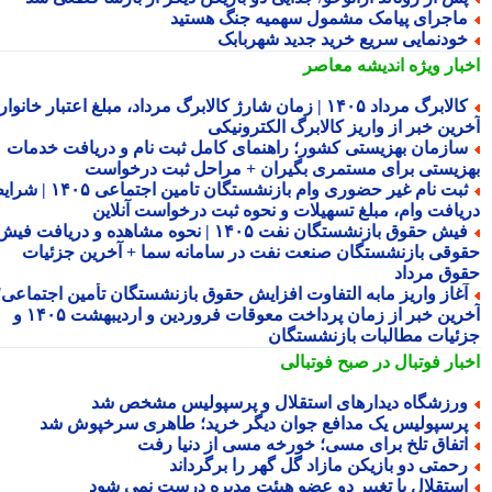
اجرای پیامک مشمول سهمیه جنگ هستید
ودنمایی سریع خرید جدید شهربابک
بار ویژه
اندیشه معاصر
کالابرگ مرداد ۱۴۰۵ | زمان شارژ کالابرگ مرداد، مبلغ اعتبار خانوار و
رین خبر از واریز کالابرگ الکترونیکی
ازمان بهزیستی کشور؛ راهنمای کامل ثبت نام و دریافت خدمات
زیستی برای مستمری بگیران + مراحل ثبت درخواست
ثبت نام غیر حضوری وام بازنشستگان تامین اجتماعی ۱۴۰۵ | شرایط
یافت وام، مبلغ تسهیلات و نحوه ثبت درخواست آنلاین
فیش حقوق بازنشستگان نفت ۱۴۰۵ | نحوه مشاهده و دریافت فیش
وقی بازنشستگان صنعت نفت در سامانه سما + آخرین جزئیات
وق مرداد
غاز واریز مابه التفاوت افزایش حقوق بازنشستگان تأمین اجتماعی؛
آخرین خبر از زمان پرداخت معوقات فروردین و اردیبهشت ۱۴۰۵ و
ئیات مطالبات بازنشستگان
بار فوتبال در صبح فوتبالی
رزشگاه دیدارهای استقلال و پرسپولیس مشخص شد
رسپولیس یک مدافع جوان دیگر خرید؛ طاهری سرخپوش شد
تفاق تلخ برای مسی؛ خورخه مسی از دنیا رفت
حمتی دو بازیکن مازاد گل گهر را برگرداند
ستقلال با تغییر دو عضو هیئت مدیره درست نمی شود