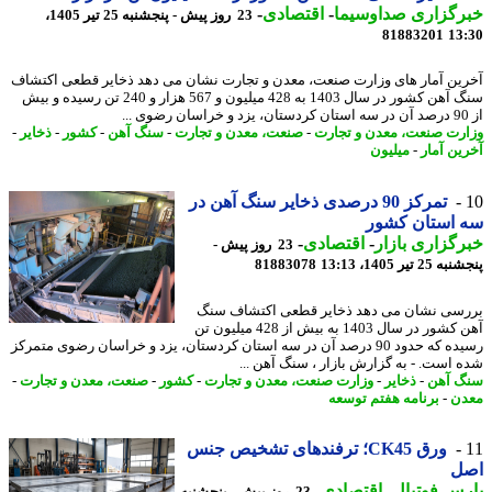
رگزاری صداوسیما
-
اقتصادی
-
23 روز پیش - پنجشنبه 25 تیر 1405،
81883201
13
ین آمار های وزارت صنعت، معدن و تجارت نشان می دهد ذخایر قطعی اکتشاف
سنگ آهن کشور در سال 1403 به 428 میلیون و 567 هزار و 240 تن رسیده و بیش
رت صنعت، معدن و تجارت
-
صنعت، معدن و تجارت
-
سنگ آهن
-
کشور
-
ذخایر
-
ین آمار
-
میلیون
تمرکز 90 درصدی ذخایر سنگ آهن در
 استان کشور
گزاری بازار
-
اقتصادی
-
23 روز پیش -
 تیر 1405، 13:13
81883078
سی نشان می دهد ذخایر قطعی اکتشاف سنگ
آهن کشور در سال 1403 به بیش از 428 میلیون تن
رسیده که حدود 90 درصد آن در سه استان کردستان، یزد و خراسان رضوی متمرکز
 است. - به گزارش بازار ، سنگ آهن ...
 آهن
-
ذخایر
-
وزارت صنعت، معدن و تجارت
-
کشور
-
صنعت، معدن و تجارت
-
ن
-
برنامه هفتم توسعه
ورق CK45؛ ترفندهای تشخیص جنس
ل
س فوتبال
-
اقتصادی
-