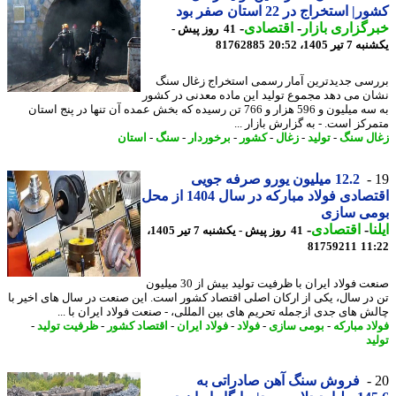
 استخراج در 22 استان صفر بود
گزاری بازار
-
اقتصادی
-
41 روز پیش -
یر 1405، 20:52
81762885
سی جدیدترین آمار رسمی استخراج زغال سنگ
ن می دهد مجموع تولید این ماده معدنی در کشور
به سه میلیون و 596 هزار و 766 تن رسیده که بخش عمده آن تنها در پنج استان
رکز است. - به گزارش بازار ...
ل سنگ
-
تولید
-
زغال
-
کشور
-
برخوردار
-
سنگ
-
استان
12.2 میلیون یورو صرفه جویی
اقتصادی فولاد مبارکه در سال 1404 از محل
می سازی
ا
-
اقتصادی
-
41 روز پیش - یکشنبه 7 تیر 1405،
81759211
11
صنعت فولاد ایران با ظرفیت تولید بیش از 30 میلیون
در سال، یکی از ارکان اصلی اقتصاد کشور است. این صنعت در سال های اخیر با
ش های جدی ازجمله تحریم های بین المللی، - صنعت فولاد ایران با ...
د مبارکه
-
بومی سازی
-
فولاد
-
فولاد ایران
-
اقتصاد کشور
-
ظرفیت تولید
-
د
فروش سنگ آهن صادراتی به