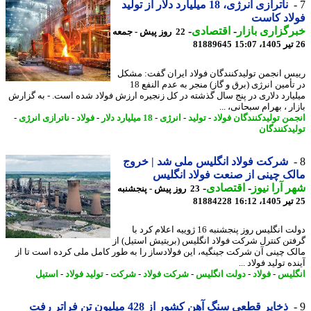
ناترازی انرژی، 18 میلیارد دلار از تولید
اد کاست
گزاری بازار
-
اقتصادی
-
22 روز پیش - جمعه
81889645
س انجمن تولیدکنندگان فولاد ایران گفت: مشکل
در تأمین انرژی (برق و گاز) منجر به عدم النفع 18
یارد دلاری در پنج سال گذشته در کل زنجیره ارزش فولاد شده است. - به گزارش
ر ، بهرام سبحانی، ...
من تولیدکنندگان فولاد
-
تولید
-
انرژی
-
18 میلیارد دلار
-
فولاد
-
ناترازی انرژی
-
یدکنندگان
شرکت فولاد انگلیس ملی شد | خروج
ک چینی از صنعت فولاد انگلیس
 آرا نیوز
-
اقتصادی
-
23 روز پیش - پنجشنبه
81884228
دولت انگلیس روز پنجشنبه 16 ژوییه اعلام کرد با
تن کنترل شرکت فولاد انگلیس (بریتیش استیل) از
ک چینی آن شرکت جینگیه، این فولادساز را به طور کامل ملی کرده است تا از
ه تولید فولاد ...
لیس
-
فولاد
-
دولت انگلیس
-
شرکت فولاد
-
شرکت
-
تولید فولاد
-
استیل
ذخایر قطعی سنگ آهن کشور از 428 میلیون تن فراتر رفت